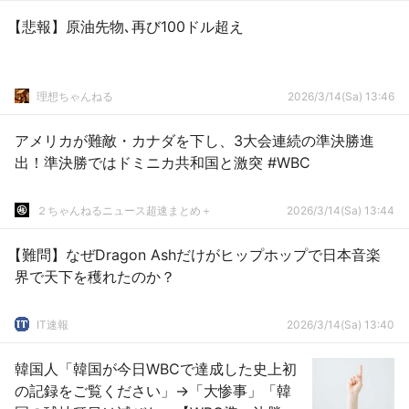
【悲報】原油先物､再び100ドル超え
理想ちゃんねる
2026/3/14(Sa) 13:46
アメリカが難敵・カナダを下し、3大会連続の準決勝進
出！準決勝ではドミニカ共和国と激突 #WBC
２ちゃんねるニュース超速まとめ＋
2026/3/14(Sa) 13:44
【難問】なぜDragon Ashだけがヒップホップで日本音楽
界で天下を穫れたのか？
IT速報
2026/3/14(Sa) 13:40
韓国人「韓国が今日WBCで達成した史上初
の記録をご覧ください」→「大惨事」「韓