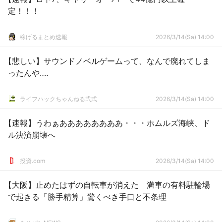
定！！！
稼げるまとめ速報
2026/3/14(Sa) 14:00
【悲しい】サウンドノベルゲームって、なんで廃れてしま
ったんや‥‥
ライフハックちゃんねる弐式
2026/3/14(Sa) 14:00
【速報】うわぁああああああああ・・・ホムルズ海峡、ド
ル決済崩壊へ
投資.com
2026/3/14(Sa) 14:00
【大阪】止めたはずの自転車が消えた 満車の有料駐輪場
で起きる「勝手精算」驚くべき手口と不条理