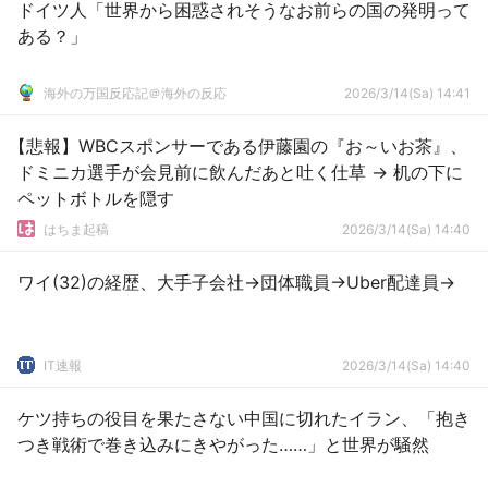
ドイツ人「世界から困惑されそうなお前らの国の発明って
ある？」
海外の万国反応記＠海外の反応
2026/3/14(Sa) 14:41
【悲報】WBCスポンサーである伊藤園の『お～いお茶』、
ドミニカ選手が会見前に飲んだあと吐く仕草 → 机の下に
ペットボトルを隠す
はちま起稿
2026/3/14(Sa) 14:40
ワイ(32)の経歴、大手子会社→団体職員→Uber配達員→
IT速報
2026/3/14(Sa) 14:40
ケツ持ちの役目を果たさない中国に切れたイラン、「抱き
つき戦術で巻き込みにきやがった……」と世界が騒然