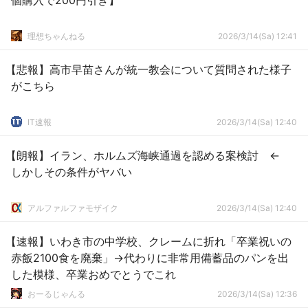
個購入で200円引き】
理想ちゃんねる
2026/3/14(Sa) 12:41
【悲報】高市早苗さんが統一教会について質問された様子
がこちら
IT速報
2026/3/14(Sa) 12:40
【朗報】イラン、ホルムズ海峡通過を認める案検討 ←
しかしその条件がヤバい
アルファルファモザイク
2026/3/14(Sa) 12:40
【速報】いわき市の中学校、クレームに折れ「卒業祝いの
赤飯2100食を廃棄」→代わりに非常用備蓄品のパンを出
した模様、卒業おめでとうでこれ
おーるじゃんる
2026/3/14(Sa) 12:36