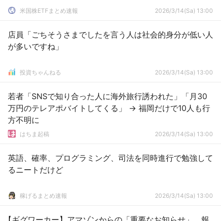
米国株ETFまとめ速報
2026/3/14(Sa) 13:00
店員「ごちそうさまでしたを言う人は社会的身分が低い人
が多いですね」
投資ちゃんねる
2026/3/14(Sa) 13:00
若者「SNSで知り合った人に海外旅行誘われた」「月30
万円のテレアポバイトしてくる」 → 福岡だけで10人も行
方不明に
はちま起稿
2026/3/14(Sa) 13:00
英語、確率、プログラミング、司法を同時進行で勉強して
るニートだけど
稼げるまとめ速報
2026/3/14(Sa) 13:00
【ギグワーカー】アマゾンからの「重要なお知らせ」 報