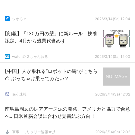
ジオろぐ
2026/3/14(Sa) 12:04
【朗報】「130万円の壁」に新ルール 扶養
認定、4月から残業代含めず
watch＠２ちゃんねる
2026/3/14(Sa) 12:03
【中国】人が乗れる“ロボットの馬”がこちら
🐴 ぶっちゃけ乗ってみたい？
保守速報
2026/3/14(Sa) 12:02
南鳥島周辺のレアアース泥の開発、アメリカと協力で合意
へ…日米首脳会談に合わせ覚書結ぶ方向！
軍事・ミリタリー速報☆彡
2026/3/14(Sa) 12:02