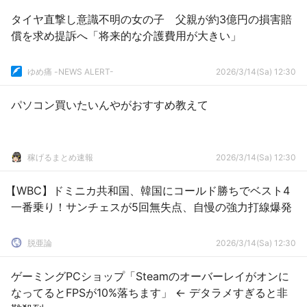
タイヤ直撃し意識不明の女の子 父親が約3億円の損害賠
償を求め提訴へ「将来的な介護費用が大きい」
ゆめ痛 -NEWS ALERT-
2026/3/14(Sa) 12:30
パソコン買いたいんやがおすすめ教えて
稼げるまとめ速報
2026/3/14(Sa) 12:30
【WBC】ドミニカ共和国、韓国にコールド勝ちでベスト4
一番乗り！サンチェスが5回無失点、自慢の強力打線爆発
脱亜論
2026/3/14(Sa) 12:30
ゲーミングPCショップ「Steamのオーバーレイがオンに
なってるとFPSが10%落ちます」 ← デタラメすぎると非