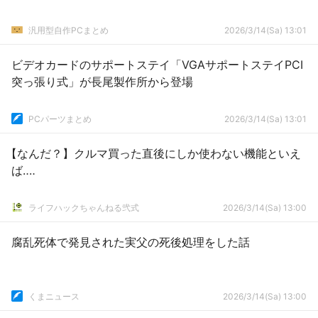
汎用型自作PCまとめ
2026/3/14(Sa) 13:01
ビデオカードのサポートステイ「VGAサポートステイPCI
突っ張り式」が長尾製作所から登場
PCパーツまとめ
2026/3/14(Sa) 13:01
【なんだ？】クルマ買った直後にしか使わない機能といえ
ば‥‥
ライフハックちゃんねる弐式
2026/3/14(Sa) 13:00
腐乱死体で発見された実父の死後処理をした話
くまニュース
2026/3/14(Sa) 13:00