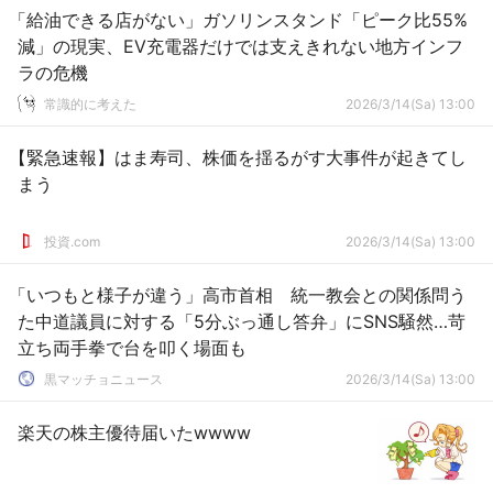
「給油できる店がない」ガソリンスタンド「ピーク比55%
減」の現実、EV充電器だけでは支えきれない地方インフ
ラの危機
常識的に考えた
2026/3/14(Sa) 13:00
【緊急速報】はま寿司、株価を揺るがす大事件が起きてし
まう
投資.com
2026/3/14(Sa) 13:00
「いつもと様子が違う」高市首相 統一教会との関係問う
た中道議員に対する「5分ぶっ通し答弁」にSNS騒然…苛
立ち両手拳で台を叩く場面も
黒マッチョニュース
2026/3/14(Sa) 13:00
楽天の株主優待届いたwwww