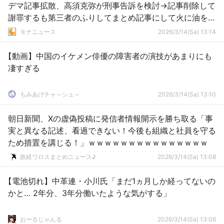
デマ記事拡散、高須克弥が刑事告訴を検討→記事削除して
謝罪するも第三者のふりしてまとめ記事にして火に油を注
ぐ
モナニュース
2026/3/14(Sa) 13:14
【動画】中国のイケメン俳優の障害者の演技があまりにも
凄すぎる
もみあげチャ～シュ～
2026/3/14(Sa) 13:10
朝日新聞、Xの虚偽投稿に発信者情報開示を勝ち取る「事
実と異なる記述、看過できない！今後も組織と社員を守る
ため措置を講じる！」ｗｗｗｗｗｗｗｗｗｗｗｗｗｗｗ
政経ワロスまとめニュース♪
2026/3/14(Sa) 13:08
【電池切れ】中革連・小川氏「まだ1ヵ月しか経ってないの
かと… 2年分、3年分働いたような気がする」
おーるじゃんる
2026/3/14(Sa) 13:06