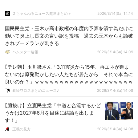
２ちゃんねるニュース超速まとめ＋
2026/3/14(Sa) 14:14
国民民主党・玉木が高市政権の年度内予算を潰す為だけに
動いて炎上し長文の言い訳を投稿 過去の玉木からも論破
されブーメランが刺さる
ハムスター速報
2026/3/14(Sa) 14:09
【テレ朝】玉川徹さん「3.11震災から15年、再エネが進ま
ないのは原発動かしたい人たちが居たから！それで本当に
良いのか？」ｗｗｗｗｗｗｗｗｗｗｗｗｗｗｗｗｗｗｗｗ
政経ワロスまとめニュース♪
2026/3/14(Sa) 14:08
【腑抜け】立憲民主党「中道と合流するかど
うかは2027年6月を目途に結論を出しま
す！」
正義の見方
2026/3/14(Sa) 14:08