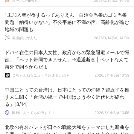
みそパンNEWS
2026/3/14(Sa) 14:00
「未加入者が得するってありえん」自治会当番のゴミ当番
問題「納得いかない」不公平感に不満の声、高齢化が進む
地域の問題も
常識的に考えた
2026/3/14(Sa) 14:00
ドバイ在住の日本人女性、政府からの緊急退避メールで愕
然。「ペット帯同できません」→退避断念 | ペットなんて
海外で飼うからだよ
２ちゃんねるニュース超速まとめ＋
2026/3/14(Sa) 13:59
中国にとっての台湾は、日本にとっての沖縄？習近平を推
す人に聞く「台湾の統一で中国はようやく近代化が終わ
る」[3/14]
国難にあってもの申す！！
2026/3/14(Sa) 13:55
北欧の有名バンドが日本の戦艦大和をテーマにした新曲を