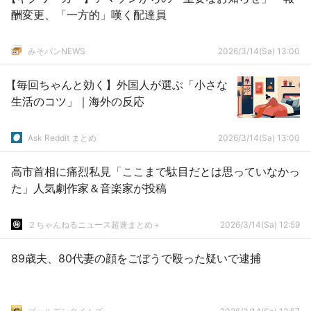
酬変更、「一方的」嘆く配達員
みそパンNEWS
2026/3/14(Sa) 13:00
【毎回ちゃんと効く】外国人が選ぶ「小さな
生活のコツ」｜海外の反応
Ask Reddit まとめ
2026/3/14(Sa) 13:00
高市首相に痛烈私見「ここまで駄目だとは思っていなかっ
た」人気劇作家＆音楽家が投稿
２ちゃんねるニュース超速まとめ＋
2026/3/14(Sa) 12:59
89歳夫、80代妻の顔をごぼうで殴った疑いで逮捕