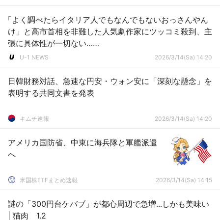
「よく調べたらイタリア人でもなんでもないおっさんやん
け」と高市首相を非難した人気劇作家にツッコミ殺到、主
張に具体性が一切ない……
U-1 NEWS
2026/3/14(Sa) 14:20
日韓財務対話、急速な円安・ウォン安に「深刻な懸念」を
表明する共同文書を発表
キムチ速報
2026/3/14(Sa) 14:20
アメリカ国防省、中東に海兵隊と軍艦派遣
へ
米国株ETFまとめ速報
2026/3/14(Sa) 14:15
謎の「300円台ケバブ」が都心周辺で急増...しかも美味い
| 猫肉 1.2