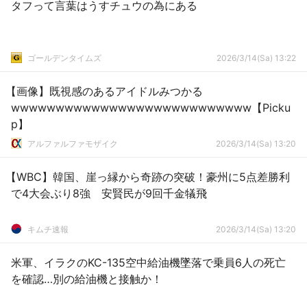
タフって言葉はうすチュウの為にある
ゴールデンタイムズ
2026/3/14(Sa) 13:22
【画像】既視感のあるアイドルみつかる
wwwwwwwwwwwwwwwwwwwwwwwwwww【Picku
p】
アルファルファモザイク
2026/3/14(Sa) 13:20
【WBC】韓国、崖っ縁から奇跡の突破！豪州に5点差勝利
で4大会ぶり8強 安賢民が9回千金犠飛
キムチ速報
2026/3/14(Sa) 13:20
米軍、イラクのKC-135空中給油機墜落で乗員6人の死亡
を確認…別の給油機と接触か！