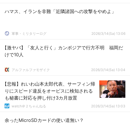
ハマス、イランを非難「近隣諸国への攻撃をやめよ」
軍事・ミリタリーログ
2026/3/14(Sa) 13:06
【激ヤバ】「友人と行く」カンボジアで行方不明 福岡だ
けで10人
アルファルファモザイク
2026/3/14(Sa) 13:04
【悲報】れいわ山本太郎代表、サーフィン帰
りにスピード違反をオービスに検知される
も秘書に対応を押し付け3カ月放置
watch＠２ちゃんねる
2026/3/14(Sa) 13:03
余ったMicroSDカードの使い道無い？