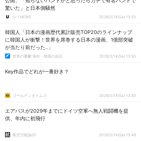
公開、「知らないバンドかと思ったらガチで有名バンドで
驚いた」と日本側騒然
U-1 NEWS
2026/3/14(Sa) 13:53
韓国人「日本の漫画歴代累計販売TOP20のラインナップ
に韓国人が衝撃！世界を席巻する日本の漫画、1億部突破
が当たり前だった‥」
世界の憂鬱 海外・韓国の反応
2026/3/14(Sa) 13:50
Key作品でどれが一番好き？
ゴールデンタイムズ
2026/3/14(Sa) 13:50
エアバスが2029年までにドイツ空軍へ無人戦闘機を提
供、年内に初飛行
航空万能論GF
2026/3/14(Sa) 13:49