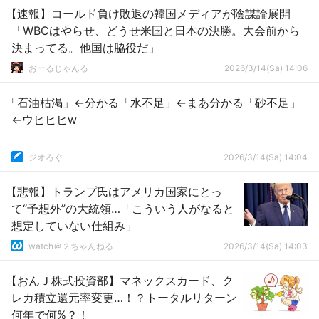
【速報】コールド負け敗退の韓国メディアが陰謀論展開
「WBCはやらせ、どうせ米国と日本の決勝。大会前から
決まってる。他国は脇役だ」
おーるじゃんる
2026/3/14(Sa) 14:06
「石油枯渇」←分かる「水不足」←まあ分かる「砂不足」
←ウヒヒヒw
ジオろぐ
2026/3/14(Sa) 14:04
【悲報】トランプ氏はアメリカ国家にとっ
て“予想外”の大統領…「こういう人がなると
想定していない仕組み」
watch＠２ちゃんねる
2026/3/14(Sa) 14:03
【おんＪ株式投資部】マネックスカード、ク
レカ積立還元率変更…！？トータルリターン
何年で何%？！