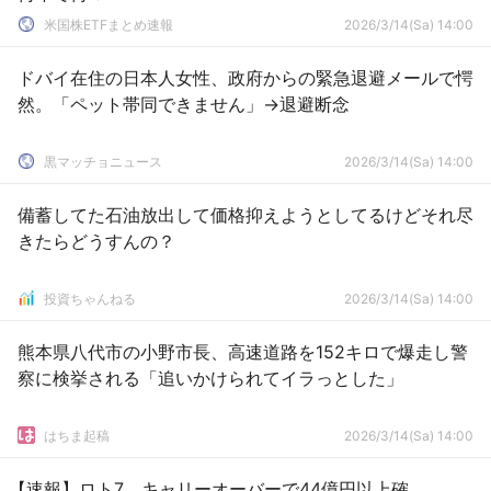
米国株ETFまとめ速報
2026/3/14(Sa) 14:00
ドバイ在住の日本人女性、政府からの緊急退避メールで愕
然。「ペット帯同できません」→退避断念
黒マッチョニュース
2026/3/14(Sa) 14:00
備蓄してた石油放出して価格抑えようとしてるけどそれ尽
きたらどうすんの？
投資ちゃんねる
2026/3/14(Sa) 14:00
熊本県八代市の小野市長、高速道路を152キロで爆走し警
察に検挙される「追いかけられてイラっとした」
はちま起稿
2026/3/14(Sa) 14:00
【速報】ロト7、キャリーオーバーで44億円以上確