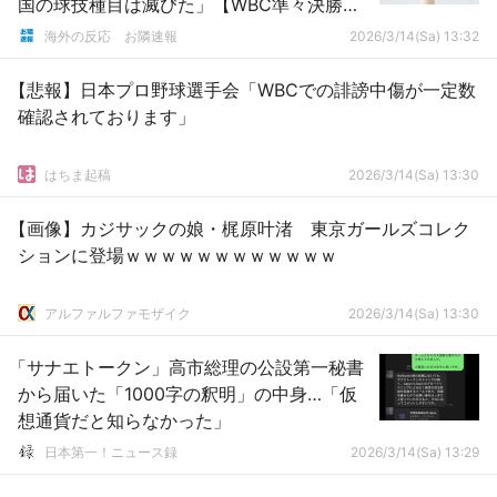
国の球技種目は滅びた」【WBC準々決勝
ドミニカ戦コールド負け】
海外の反応 お隣速報
2026/3/14(Sa) 13:32
【悲報】日本プロ野球選手会「WBCでの誹謗中傷が一定数
確認されております」
はちま起稿
2026/3/14(Sa) 13:30
【画像】カジサックの娘・梶原叶渚 東京ガールズコレク
ションに登場ｗｗｗｗｗｗｗｗｗｗｗｗ
アルファルファモザイク
2026/3/14(Sa) 13:30
「サナエトークン」高市総理の公設第一秘書
から届いた「1000字の釈明」の中身…「仮
想通貨だと知らなかった」
日本第一！ニュース録
2026/3/14(Sa) 13:29