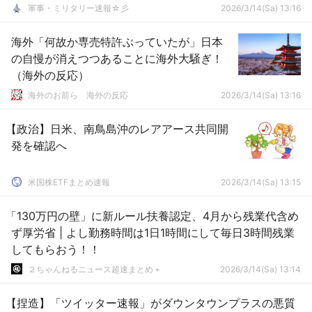
軍事・ミリタリー速報☆彡
2026/3/14(Sa) 13:16
海外「何故か専売特許ぶっていたが」日本
の自慢が消えつつあることに海外大騒ぎ！
（海外の反応）
海外のお前ら 海外の反応
2026/3/14(Sa) 13:16
【政治】日米、南鳥島沖のレアアース共同開
発を確認へ
米国株ETFまとめ速報
2026/3/14(Sa) 13:15
「130万円の壁」に新ルール扶養認定、4月から残業代含め
ず厚労省 | よし勤務時間は1日1時間にして毎日3時間残業
してもらおう！！
２ちゃんねるニュース超速まとめ＋
2026/3/14(Sa) 13:14
【捏造】「ツイッター速報」がダウンタウンプラスの悪質