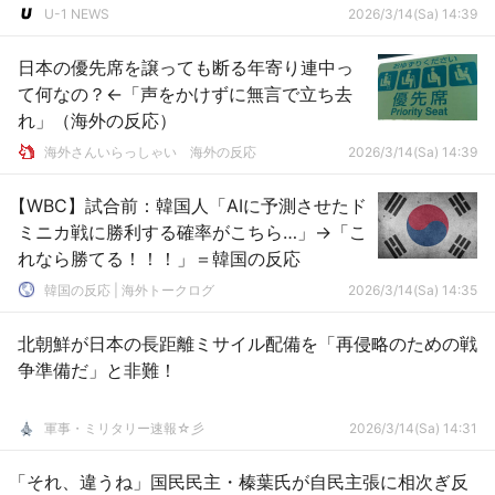
U-1 NEWS
2026/3/14(Sa) 14:39
日本の優先席を譲っても断る年寄り連中っ
て何なの？←「声をかけずに無言で立ち去
れ」（海外の反応）
海外さんいらっしゃい 海外の反応
2026/3/14(Sa) 14:39
【WBC】試合前：韓国人「AIに予測させたド
ミニカ戦に勝利する確率がこちら…」→「こ
れなら勝てる！！！」＝韓国の反応
韓国の反応 | 海外トークログ
2026/3/14(Sa) 14:35
北朝鮮が日本の長距離ミサイル配備を「再侵略のための戦
争準備だ」と非難！
軍事・ミリタリー速報☆彡
2026/3/14(Sa) 14:31
「それ、違うね」国民民主・榛葉氏が自民主張に相次ぎ反