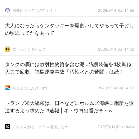
国難にあってもの申す！！
2026/3/14(Sa) 14:55
大人になったらケンタッキーを爆食いしてやるって子ども
の頃思ってたなあって
ゴールデンタイムズ
2026/3/14(Sa) 14:52
タンクの底には放射性物質を含む泥…防護装備を4枚重ね
人力で回収 福島原発事故「汚染水との苦闘」は続く
もえるにほん彡(^)(^)
2026/3/14(Sa) 14:50
トランプ米大統領は、日本などにホルムズ海峡に艦艇を派
遣するよう求めた #速報 | ネトウヨ出番だぞ～w
２ちゃんねるニュース超速まとめ＋
2026/3/14(Sa) 14:44