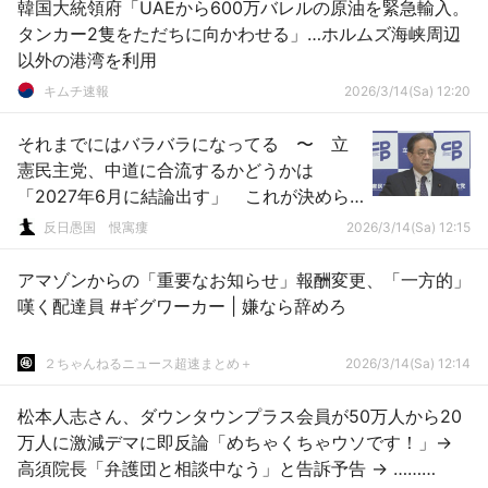
韓国大統領府「UAEから600万バレルの原油を緊急輸入。
タンカー2隻をただちに向かわせる」…ホルムズ海峡周辺
以外の港湾を利用
キムチ速報
2026/3/14(Sa) 12:20
それまでにはバラバラになってる 〜 立
憲民主党、中道に合流するかどうかは
「2027年6月に結論出す」 これが決めら
れない政治か
反日愚国 恨寓瘻
2026/3/14(Sa) 12:15
アマゾンからの「重要なお知らせ」報酬変更、「一方的」
嘆く配達員 #ギグワーカー | 嫌なら辞めろ
２ちゃんねるニュース超速まとめ＋
2026/3/14(Sa) 12:14
松本人志さん、ダウンタウンプラス会員が50万人から20
万人に激減デマに即反論「めちゃくちゃウソです！」→
高須院長「弁護団と相談中なう」と告訴予告 → ………