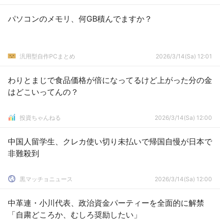
パソコンのメモリ、何GB積んでますか？
汎用型自作PCまとめ
2026/3/14(Sa) 12:01
わりとまじで食品価格が倍になってるけど上がった分の金
はどこいってんの？
投資ちゃんねる
2026/3/14(Sa) 12:00
中国人留学生、クレカ使い切り未払いで帰国自慢が日本で
非難殺到
黒マッチョニュース
2026/3/14(Sa) 12:00
中革連・小川代表、政治資金パーティーを全面的に解禁
「自粛どころか、むしろ奨励したい」