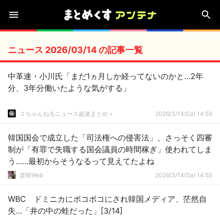
ニュース 2026/03/14 の記事一覧
中革連・小川氏「まだ1ヵ月しか経ってないのかと…2年
分、3年分働いたような気がする」
２ちゃんねるニュース超速まとめ＋
2026/3/14(Sa) 14:59
韓国国会で成立した「司法権への侵害法」、さっそく四審
制が「有罪で失職する国会議員の時間稼ぎ」使われてしま
う……最初からそうなるって見えてたよね
楽韓Web
2026/3/14(Sa) 14:55
WBC ドミニカにボコボコにされ韓国メディア、茫然自
失…「井の中の蛙だった」[3/14]