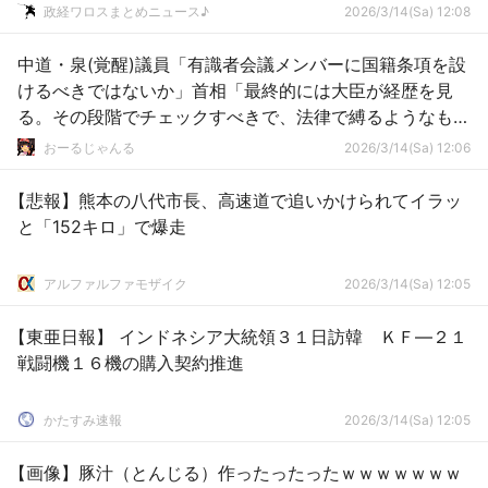
政経ワロスまとめニュース♪
2026/3/14(Sa) 12:08
中道・泉(覚醒)議員「有識者会議メンバーに国籍条項を設
けるべきではないか」首相「最終的には大臣が経歴を見
る。その段階でチェックすべきで、法律で縛るようなもの
でもない」
おーるじゃんる
2026/3/14(Sa) 12:06
【悲報】熊本の八代市長、高速道で追いかけられてイラッ
と「152キロ」で爆走
アルファルファモザイク
2026/3/14(Sa) 12:05
【東亜日報】 インドネシア大統領３１日訪韓 ＫＦ—２１
戦闘機１６機の購入契約推進
かたすみ速報
2026/3/14(Sa) 12:05
【画像】豚汁（とんじる）作ったったったｗｗｗｗｗｗｗ