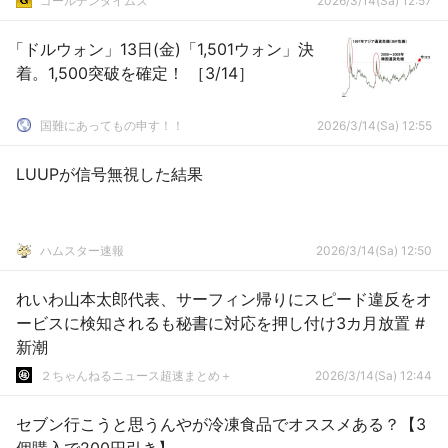
ゴールデンタイムズ
2026/3/14(Sa) 12:57
「ドルウォン」13日(金)「1,501ウォン」決
着。1,500突破を確定！ ［3/14］
国難にあってもの申す！！
2026/3/14(Sa) 12:55
LUUPが信号無視した結果
ハムスター速報
2026/3/14(Sa) 12:50
れいわ山本太郎代表、サーフィン帰りにスピード違反をオ
ービスに検知されるも秘書に対応を押し付け3カ月放置 #
新潮
２ちゃんねるニュース超速まとめ＋
2026/3/14(Sa) 12:44
セブン行こうと思うんやが冷凍食品でオススメある？【3