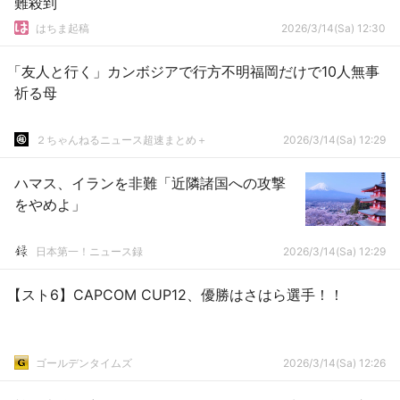
難殺到
はちま起稿
2026/3/14(Sa) 12:30
「友人と行く」カンボジアで行方不明福岡だけで10人無事
祈る母
２ちゃんねるニュース超速まとめ＋
2026/3/14(Sa) 12:29
ハマス、イランを非難「近隣諸国への攻撃
をやめよ」
日本第一！ニュース録
2026/3/14(Sa) 12:29
【スト6】CAPCOM CUP12、優勝はさはら選手！！
ゴールデンタイムズ
2026/3/14(Sa) 12:26