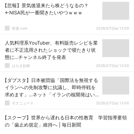
【悲報】景気後退来たら株どうなるの？
←NISA民が一番聞きたいやつｗｗｗ
投資.com
2026/3/7(Sa) 13:00
人気料理系YouTuber、有料販売レシピを業
者に不正流用されたショックで寝たきり状
態に…チャンネル終了を発表
はちま起稿
2026/3/7(Sa) 13:00
【ダブスタ】日本被団協「国際法を無視する
イランへの先制攻撃に抗議し、即時停戦を
求めます」…ネット「イランの核開発はいい
んか？」
モナニュース
2026/3/7(Sa) 13:00
【スクープ】世界から遅れる日本の性教育 学習指導要領
の「歯止め規定」維持へ | 毎日新聞