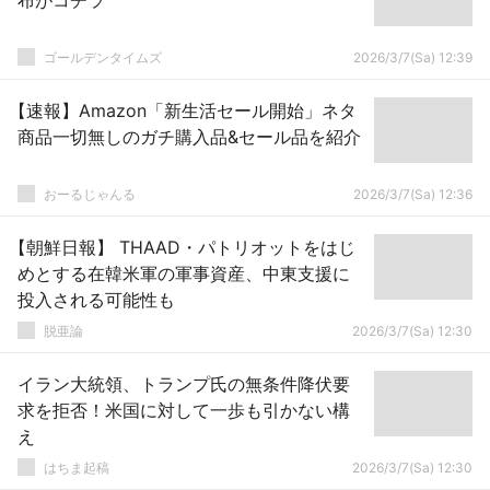
布がコチラ
ゴールデンタイムズ
2026/3/7(Sa) 12:39
【速報】Amazon「新生活セール開始」ネタ
商品一切無しのガチ購入品&セール品を紹介
おーるじゃんる
2026/3/7(Sa) 12:36
【朝鮮日報】 THAAD・パトリオットをはじ
めとする在韓米軍の軍事資産、中東支援に
投入される可能性も
脱亜論
2026/3/7(Sa) 12:30
イラン大統領、トランプ氏の無条件降伏要
求を拒否！米国に対して一歩も引かない構
え
はちま起稿
2026/3/7(Sa) 12:30