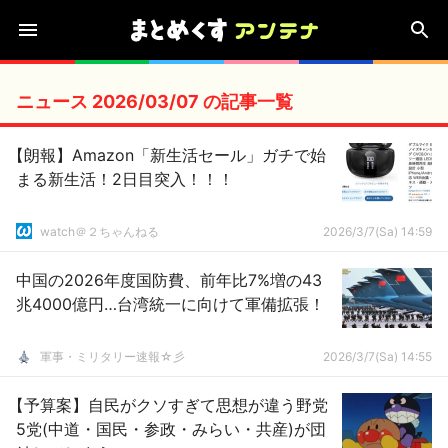
ニュース 2026/03/07 の記事一覧
【朗報】Amazon「新生活セール」ガチで始
まる新生活！2日目突入！！！
watch＠２ちゃんねる
2026/3/7(Sa) 14:59
中国の2026年度国防費、前年比7%増の43
兆4000億円…台湾統一に向けて軍備拡張！
軍事・ミリタリー速報☆彡
2026/3/7(Sa) 14:55
【予算案】自民がクソすぎて思想が違う野党
5党(中道・国民・参政・みらい・共産)が団