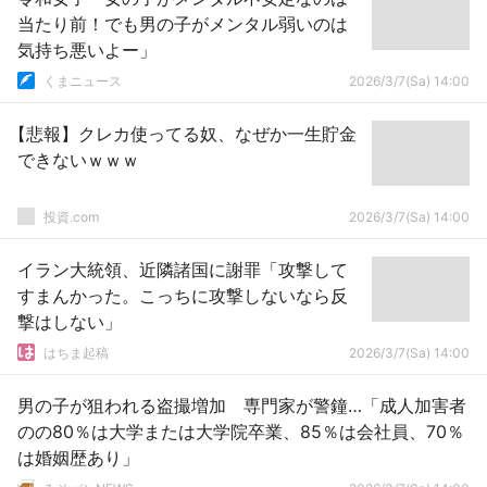
当たり前！でも男の子がメンタル弱いのは
気持ち悪いよー」
くまニュース
2026/3/7(Sa) 14:00
【悲報】クレカ使ってる奴、なぜか一生貯金
できないｗｗｗ
投資.com
2026/3/7(Sa) 14:00
イラン大統領、近隣諸国に謝罪「攻撃して
すまんかった。こっちに攻撃しないなら反
撃はしない」
はちま起稿
2026/3/7(Sa) 14:00
男の子が狙われる盗撮増加 専門家が警鐘…「成人加害者
のの80％は大学または大学院卒業、85％は会社員、70％
は婚姻歴あり」