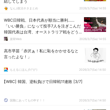
結してしまう
なんJ政治ネタまとめ
2026/3/7(Sa) 14:55
WBC日韓戦、日本代表が順当に勝利……
「いい勝負」になって投手7人を注ぎこんだ
韓国代表は台湾、オーストラリア戦をどう
戦うのか
楽韓Web
2026/3/7(Sa) 14:55
高市早苗「赤沢ぁ！私に恥をかかせるなと
言ったよな！」
もえるにほん彡(^)(^)
2026/3/7(Sa) 14:50
【WBC] 韓国、逆転負けで日韓戦11連敗 [3/7]
国難にあってもの申す！！
2026/3/7(Sa) 14:50