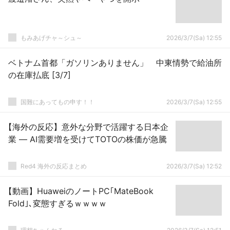
もみあげチャ～シュ～
2026/3/7(Sa) 12:55
ベトナム首都「ガソリンありません」 中東情勢で給油所
の在庫払底 [3/7]
国難にあってもの申す！！
2026/3/7(Sa) 12:55
【海外の反応】意外な分野で活躍する日本企
業 — AI需要増を受けてTOTOの株価が急騰
Red4 海外の反応まとめ
2026/3/7(Sa) 12:52
【動画】HuaweiのノートPC｢MateBook
Fold｣､変態すぎるｗｗｗｗ