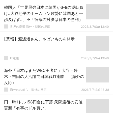
韓国人「世界最強日本に韓国が6-8の逆転負
け‥大谷翔平のホームラン攻勢に韓国あと一
歩及ばず‥」→「宿命の対決は日本の勝利」
世界の憂鬱 海外・韓国の反応
2026/3/7(Sa) 13:40
【悲報】渡邉渚さん、やばいものを開示
IT速報
2026/3/7(Sa) 13:40
海外「日本はまたWBC王者に」大谷・鈴
木・吉田の大活躍で日韓戦11連勝！（海外の
反応）
海外のお前ら 海外の反応
2026/3/7(Sa) 13:38
円一時1ドル158円台に下落 衆院選後の安値
更新「有事のドル買い」