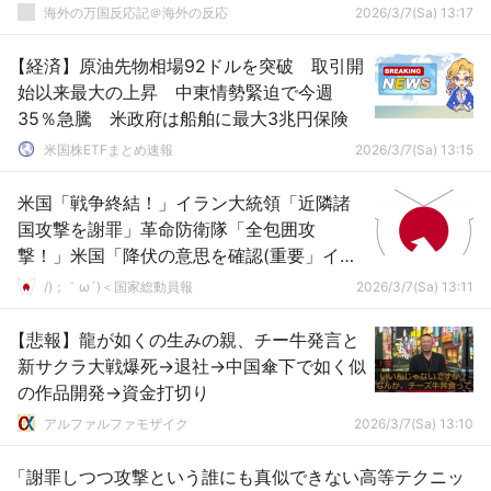
海外の万国反応記＠海外の反応
2026/3/7(Sa) 13:17
【経済】原油先物相場92ドルを突破 取引開
始以来最大の上昇 中東情勢緊迫で今週
35％急騰 米政府は船舶に最大3兆円保険
米国株ETFまとめ速報
2026/3/7(Sa) 13:15
米国「戦争終結！」イラン大統領「近隣諸
国攻撃を謝罪」革命防衛隊「全包囲攻
撃！」米国「降伏の意思を確認(重要」イラ
ン大統領「無条件降伏は拒否する(戦争継
/)；｀ω´)＜国家総動員報
2026/3/7(Sa) 13:11
続」→
【悲報】龍が如くの生みの親、チー牛発言と
新サクラ大戦爆死→退社→中国傘下で如く似
の作品開発→資金打切り
アルファルファモザイク
2026/3/7(Sa) 13:10
「謝罪しつつ攻撃という誰にも真似できない高等テクニッ