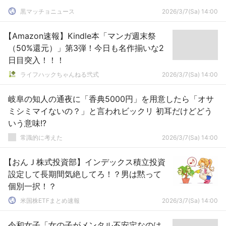
黒マッチョニュース
2026/3/7(Sa) 14:00
【Amazon速報】Kindle本「マンガ週末祭
（50%還元）」第3弾！今日も名作揃いな2
日目突入！！！
ライフハックちゃんねる弐式
2026/3/7(Sa) 14:00
岐阜の知人の通夜に「香典5000円」を用意したら「オサ
ミシミマイないの？」と言われビックリ 初耳だけどどう
いう意味!?
常識的に考えた
2026/3/7(Sa) 14:00
【おんＪ株式投資部】インデックス積立投資
設定して長期間気絶してろ！？男は黙って
個別一択！？
米国株ETFまとめ速報
2026/3/7(Sa) 14:00
令和女子「女の子がメンタル不安定なのは