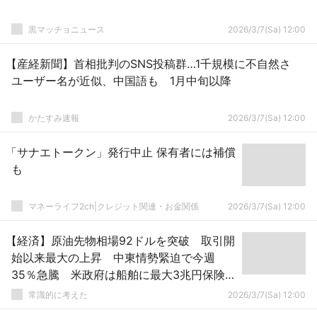
黒マッチョニュース
2026/3/7(Sa) 12:00
【産経新聞】首相批判のSNS投稿群…1千規模に不自然さ
ユーザー名が近似、中国語も 1月中旬以降
かたすみ速報
2026/3/7(Sa) 12:00
「サナエトークン」発行中止 保有者には補償
も
マネーライフ2ch|クレジット関連・お金関係
2026/3/7(Sa) 12:00
【経済】原油先物相場92ドルを突破 取引開
始以来最大の上昇 中東情勢緊迫で今週
35％急騰 米政府は船舶に最大3兆円保険
★2
常識的に考えた
2026/3/7(Sa) 12:00