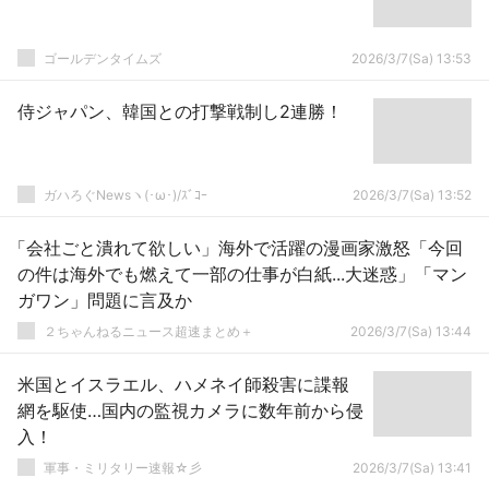
ゴールデンタイムズ
2026/3/7(Sa) 13:53
侍ジャパン、韓国との打撃戦制し2連勝！
ガハろぐNewsヽ(･ω･)/ｽﾞｺｰ
2026/3/7(Sa) 13:52
「会社ごと潰れて欲しい」海外で活躍の漫画家激怒「今回
の件は海外でも燃えて一部の仕事が白紙...大迷惑」「マン
ガワン」問題に言及か
２ちゃんねるニュース超速まとめ＋
2026/3/7(Sa) 13:44
米国とイスラエル、ハメネイ師殺害に諜報
網を駆使…国内の監視カメラに数年前から侵
入！
軍事・ミリタリー速報☆彡
2026/3/7(Sa) 13:41