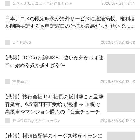
２ちゃんねるニュース超速まとめ＋
2026/3/7(Sa) 12:14
日本アニメの限定映像が海外サービスに違法掲載、権利者
が削除要請するも申請窓口の仕様が最悪だったせいで……
U-1 NEWS
2026/3/7(Sa) 12:09
【悲報】iDeCoと新NISA、違いが分からず適
当に始める奴が多すぎる件
投資.com
2026/3/7(Sa) 12:08
【悲報】旅行会社JCIT社長の坂川馨こと孟馨
容疑者、6.5億円不正受給で逮捕 → 血税で
高級車やマンション購入の「公金チューチ
ュー」に批判殺到 ｗｗｗｗｗｗｗｗｗｗ
政経ワロスまとめニュース♪
2026/3/7(Sa) 12:08
【速報】横須賀配備のイージス艦がイランに