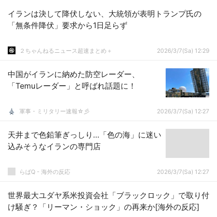
イランは決して降伏しない、大統領が表明トランプ氏の
「無条件降伏」要求から1日足らず
２ちゃんねるニュース超速まとめ＋
2026/3/7(Sa) 12:29
中国がイランに納めた防空レーダー、
「Temuレーダー」と呼ばれ話題に！
軍事・ミリタリー速報☆彡
2026/3/7(Sa) 12:27
天井まで色鉛筆ぎっしり…「色の海」に迷い
込みそうなイランの専門店
らばQ - 海外の反応
2026/3/7(Sa) 12:27
世界最大ユダヤ系米投資会社「ブラックロック」で取り付
け騒ぎ？「リーマン・ショック」の再来か[海外の反応]