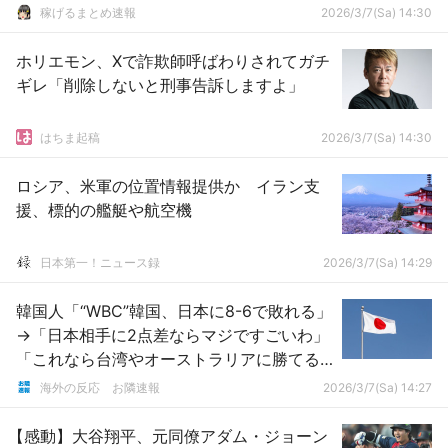
稼げるまとめ速報
2026/3/7(Sa) 14:30
ホリエモン、Xで詐欺師呼ばわりされてガチ
ギレ「削除しないと刑事告訴しますよ」
はちま起稿
2026/3/7(Sa) 14:30
ロシア、米軍の位置情報提供か イラン支
援、標的の艦艇や航空機
日本第一！ニュース録
2026/3/7(Sa) 14:29
韓国人「“WBC”韓国、日本に8-6で敗れる」
→「日本相手に2点差ならマジですごいわ」
「これなら台湾やオーストラリアに勝てる
かも・・・？」「台湾、オーストラリアに
海外の反応 お隣速報
2026/3/7(Sa) 14:27
勝って米国に行こう！！！」
【感動】大谷翔平、元同僚アダム・ジョーン