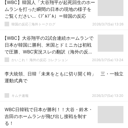
【WBC】韓国人「大谷翔平が起死回生のホー
ムランを打った瞬間の日本の現地の様子を
ご覧ください…（ﾌﾞﾙﾌﾞﾙ」＝韓国の反応
韓国の反応 | 海外トークログ
2026/3/7(Sa) 13:26
【WBC】大谷翔平の2試合連続ホームランで
日本が韓国に勝利、米国とドミニカは初戦
で圧勝、WBC実況スレの翻訳（海外の反
応）
かいこれ！ 海外の反応 コレクション
2026/3/7(Sa) 13:24
李大統領、日韓「未来をともに切り開く時」 三・一独立
運動式典で
キムチ速報
2026/3/7(Sa) 13:20
WBC日韓戦で日本が勝利！！大谷・鈴木・
吉田のホームランが飛び出し接戦を制す
る！