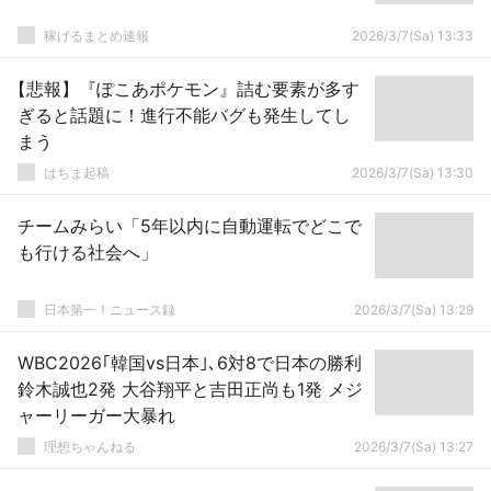
稼げるまとめ速報
2026/3/7(Sa) 13:33
【悲報】『ぽこあポケモン』詰む要素が多す
ぎると話題に！進行不能バグも発生してし
まう
はちま起稿
2026/3/7(Sa) 13:30
チームみらい「5年以内に自動運転でどこで
も行ける社会へ」
日本第一！ニュース録
2026/3/7(Sa) 13:29
WBC2026｢韓国vs日本｣､6対8で日本の勝利
鈴木誠也2発 大谷翔平と吉田正尚も1発 メジ
ャーリーガー大暴れ
理想ちゃんねる
2026/3/7(Sa) 13:27