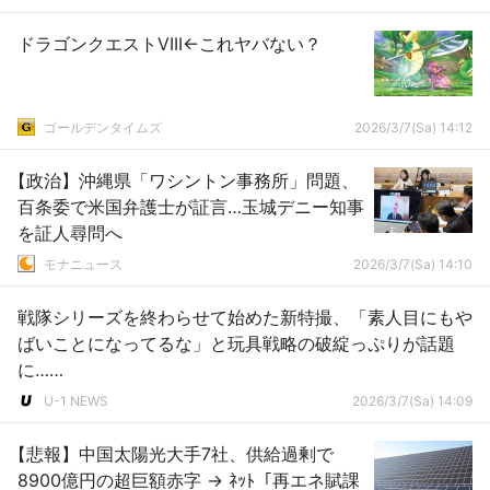
ドラゴンクエストVIII←これヤバない？
ゴールデンタイムズ
2026/3/7(Sa) 14:12
【政治】沖縄県「ワシントン事務所」問題、
百条委で米国弁護士が証言…玉城デニー知事
を証人尋問へ
モナニュース
2026/3/7(Sa) 14:10
戦隊シリーズを終わらせて始めた新特撮、「素人目にもや
ばいことになってるな」と玩具戦略の破綻っぷりが話題
に……
U-1 NEWS
2026/3/7(Sa) 14:09
【悲報】中国太陽光大手7社、供給過剰で
8900億円の超巨額赤字 → ﾈｯﾄ「再エネ賦課