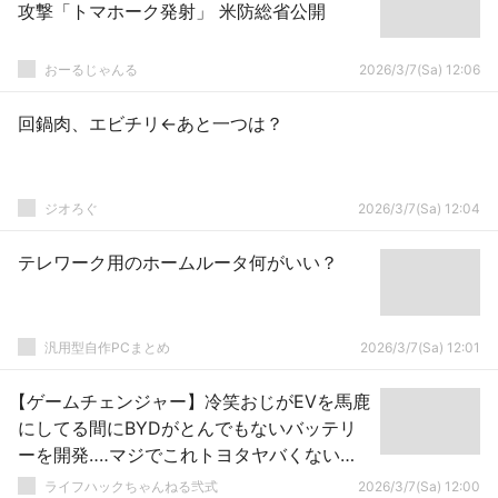
攻撃「トマホーク発射」 米防総省公開
おーるじゃんる
2026/3/7(Sa) 12:06
回鍋肉、エビチリ←あと一つは？
ジオろぐ
2026/3/7(Sa) 12:04
テレワーク用のホームルータ何がいい？
汎用型自作PCまとめ
2026/3/7(Sa) 12:01
【ゲームチェンジャー】冷笑おじがEVを馬鹿
にしてる間にBYDがとんでもないバッテリ
ーを開発‥‥マジでこれトヨタヤバくない
か？？？
ライフハックちゃんねる弐式
2026/3/7(Sa) 12:00