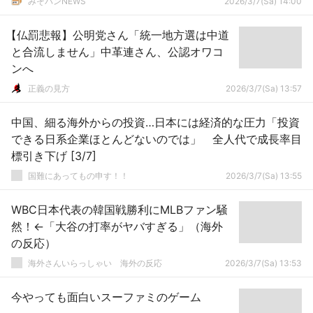
みそパンNEWS
2026/3/7(Sa) 14:00
【仏罰悲報】公明党さん「統一地方選は中道
と合流しません」中革連さん、公認オワコ
ンへ
正義の見方
2026/3/7(Sa) 13:57
中国、細る海外からの投資…日本には経済的な圧力「投資
できる日系企業ほとんどないのでは」 全人代で成長率目
標引き下げ [3/7]
国難にあってもの申す！！
2026/3/7(Sa) 13:55
WBC日本代表の韓国戦勝利にMLBファン騒
然！←「大谷の打率がヤバすぎる」（海外
の反応）
海外さんいらっしゃい 海外の反応
2026/3/7(Sa) 13:53
今やっても面白いスーファミのゲーム