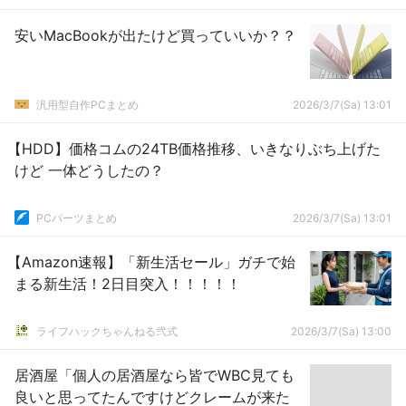
安いMacBookが出たけど買っていいか？？
汎用型自作PCまとめ
2026/3/7(Sa) 13:01
【HDD】価格コムの24TB価格推移、いきなりぶち上げた
けど 一体どうしたの？
PCパーツまとめ
2026/3/7(Sa) 13:01
【Amazon速報】「新生活セール」ガチで始
まる新生活！2日目突入！！！！！
ライフハックちゃんねる弐式
2026/3/7(Sa) 13:00
居酒屋「個人の居酒屋なら皆でWBC見ても
良いと思ってたんですけどクレームが来た