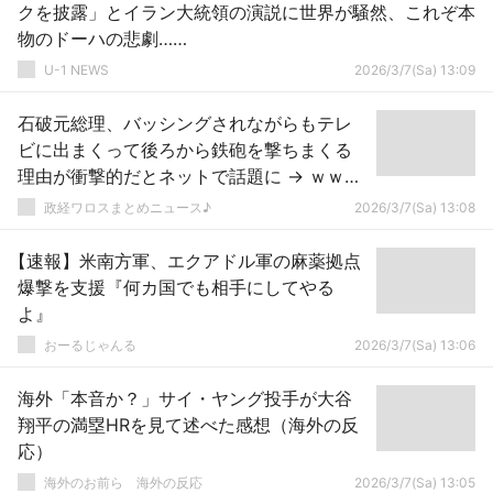
クを披露」とイラン大統領の演説に世界が騒然、これぞ本
物のドーハの悲劇……
U-1 NEWS
2026/3/7(Sa) 13:09
石破元総理、バッシングされながらもテレ
ビに出まくって後ろから鉄砲を撃ちまくる
理由が衝撃的だとネットで話題に → ｗｗｗ
ｗｗｗｗｗｗｗｗｗｗｗｗｗｗｗｗ
政経ワロスまとめニュース♪
2026/3/7(Sa) 13:08
【速報】米南方軍、エクアドル軍の麻薬拠点
爆撃を支援『何カ国でも相手にしてやる
よ』
おーるじゃんる
2026/3/7(Sa) 13:06
海外「本音か？」サイ・ヤング投手が大谷
翔平の満塁HRを見て述べた感想（海外の反
応）
海外のお前ら 海外の反応
2026/3/7(Sa) 13:05