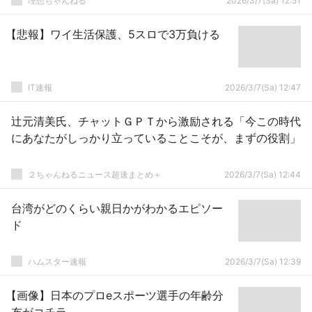
理想ちゃんねる
2026/3/7(Sa) 12:51
【悲報】ワイ生活保護、5スロで3万負ける
IT速報
2026/3/7(Sa) 12:47
辻元清美氏、チャットＧＰＴから激励される「今この時代
にあなたがしっかり立っていることこそが、まずの役割」
２ちゃんねるニュース超速まとめ＋
2026/3/7(Sa) 12:44
台湾がどのくらい親日かがわかるエピソー
ド
ハムスター速報
2026/3/7(Sa) 12:39
【画像】日本のプロeスポーツ選手の年齢分