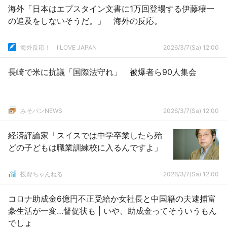
海外「日本はエプスタイン文書に1万回登場する伊藤穰一
の追及をしないそうだ。」 海外の反応。
海外反応！ I LOVE JAPAN
2026/3/7(Sa) 12:00
長崎で米に抗議「国際法守れ」 被爆者ら90人集会
みそパンNEWS
2026/3/7(Sa) 12:00
経済評論家「スイスでは中学卒業したら殆
どの子どもは職業訓練校に入るんですよ」
投資ちゃんねる
2026/3/7(Sa) 12:00
コロナ助成金6億円不正受給か女社長と中国籍の夫逮捕富
豪生活が一変…督促状も | いや、助成金ってそういうもん
でしょ