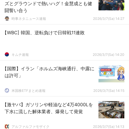
ズとグラウンドで熱いハグ！金慧成とも健
闘誓い合う
時事ネタニュース速報
2026/3/7(Sa) 14:27
【WBC] 韓国、逆転負けで日韓戦11連敗
キムチ速報
2026/3/7(Sa) 14:20
【国際】イラン「ホルムズ海峡通行、中露に
は許可」
米国株ETFまとめ速報
2026/3/7(Sa) 14:15
【激ヤバ】ガソリンや軽油など4万4000Lを
下水に流した解体業者、爆発して発覚
アルファルファモザイク
2026/3/7(Sa) 14:13