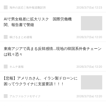
海外の反応 | 海外報道翻訳所
2026/3/7(Sa) 12:23
AIで男女格差に拡大リスク 国際労働機
関、報告書で警鐘
稼げるまとめ速報
2026/3/7(Sa) 12:20
東南アジアで高まる反韓感情…現地の韓国系外食チェーン
は戦々恐々
キムチ速報
2026/3/7(Sa) 12:20
【悲報】アメリカさん、イラン製ドローンに
困ってウクライナに支援要請！！！
アルファルファモザイク
2026/3/7(Sa) 12:20