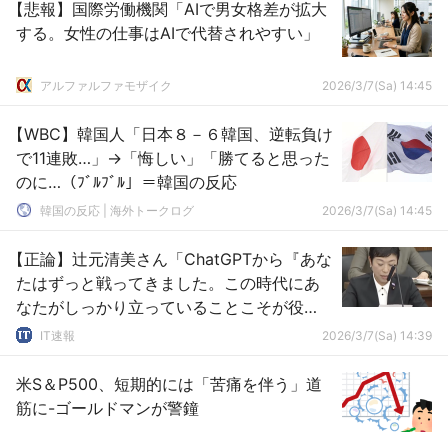
【悲報】国際労働機関「AIで男女格差が拡大
する。女性の仕事はAIで代替されやすい」
アルファルファモザイク
2026/3/7(Sa) 14:45
【WBC】韓国人「日本８－６韓国、逆転負け
で11連敗…」→「悔しい」「勝てると思った
のに…（ﾌﾞﾙﾌﾞﾙ」＝韓国の反応
韓国の反応 | 海外トークログ
2026/3/7(Sa) 14:45
【正論】辻元清美さん「ChatGPTから『あな
たはずっと戦ってきました。この時代にあ
なたがしっかり立っていることこそが役
割』と言われた」
IT速報
2026/3/7(Sa) 14:39
米S＆P500、短期的には「苦痛を伴う」道
筋に-ゴールドマンが警鐘