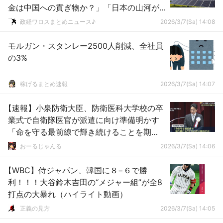
金は中国への貢ぎ物か？」「日本の山河が
ゴミパネルの墓場に」「エコではなくエ
政経ワロスまとめニュース♪
2026/3/7(Sa) 14:08
ゴ」
モルガン・スタンレー2500人削減、全社員
の3%
稼げるまとめ速報
2026/3/7(Sa) 14:07
【速報】小泉防衛大臣、防衛医科大学校の卒
業式で自衛隊医官が派遣に向け準備明かす
「命を守る最前線で輝き続けることを期
待」
おーるじゃんる
2026/3/7(Sa) 14:06
【WBC】侍ジャパン、韓国に８−６で勝
利！！！大谷鈴木吉田の“メジャー組”が全8
打点の大暴れ（ハイライト動画）
正義の見方
2026/3/7(Sa) 14:05