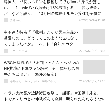
韓国人「成長ホルモンを接種してでも1cmの身長がほし
い」「1cm伸びたら賃金は1.5%増加する」「背も競争力
だ」などと語り、月10万円の成長ホルモン接種を子供に
続ける……きっつい社会だな
楽韓Web
2026/3/7(Sa) 12:20
中革連支持者「『批判』こそが民主主義の
常道なのに、どうしてこのような世になっ
てしまったのか」…ネット「合法のカタログ
や遅刻を批判すれば批判した側が批判を受
モナニュース
2026/3/7(Sa) 12:18
けるのは当然」
WBC日韓戦での大谷翔平とキム・へソンの
HR共演にド軍ファン騒然！←「俺たちの選
手たちは凄い」（海外の反応）
海外さんいらっしゃい 海外の反応
2026/3/7(Sa) 12:15
イラン大統領が近隣諸国攻撃に「謝罪」 #国際 | 外交ルー
トでアメリカとの仲裁頼んで全員に断られたんだろうなw