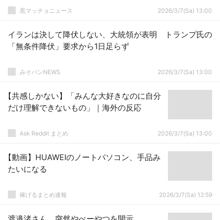
黒マッチョニュース
2026/3/7(Sa) 13:00
イランは決して降伏しない、大統領が表明 トランプ氏の
「無条件降伏」要求から1日足らず
みそパンNEWS
2026/3/7(Sa) 13:00
【共感しかない】「みんな大好きなのに自分
だけ理解できないもの」｜海外の反応
Ask Reddit まとめ
2026/3/7(Sa) 13:00
【動画】HUAWEIのノートパソコン、手品み
たいになる
稼げるまとめ速報
2026/3/7(Sa) 12:59
渡邉渚さん、突然やべーやつを開示