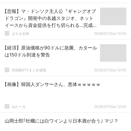
【悲報】マ・ドンソク主人公『ギャングオブ
ドラゴン』開発中の名越スタジオ、ネット
イースから資金提供を打ち切られる…完成に
は約70億円の追加資金が必要に
はちま起稿
2026/3/7(Sa) 12:00
【経済】原油価格が90ドルに急騰、カタール
は150ドル到達を警告
米国株ETFまとめ速報
2026/3/7(Sa) 12:00
【画像】韓国人ダンサーさん、恵体ｗｗｗｗｗ
ねたーる
2026/3/7(Sa) 12:00
山岡士郎｢牡蠣には白ワインより日本酒が合う｣ マジ？