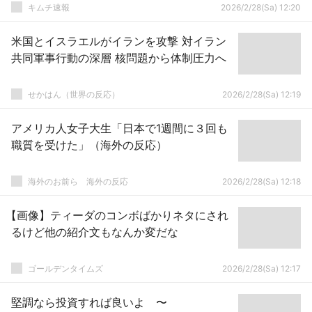
キムチ速報
2026/2/28(Sa) 12:20
米国とイスラエルがイランを攻撃 対イラン
共同軍事行動の深層 核問題から体制圧力へ
せかはん（世界の反応）
2026/2/28(Sa) 12:19
アメリカ人女子大生「日本で1週間に３回も
職質を受けた」（海外の反応）
海外のお前ら 海外の反応
2026/2/28(Sa) 12:18
【画像】ティーダのコンボばかりネタにされ
るけど他の紹介文もなんか変だな
ゴールデンタイムズ
2026/2/28(Sa) 12:17
堅調なら投資すれば良いよ 〜