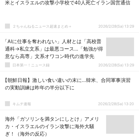
米とイスラエルの攻撃小学校で40人死亡イラン国営通信
２ちゃんねるニュース超速まとめ＋
2026/2/28(Sa) 13:29
「AIに仕事を奪われない」人材とは「高校普
通科→私立文系」は最悪コース…「勉強が得
意なら高専」文系オワコン時代の進学先
日本第一！ニュース録
2026/2/28(Sa) 13:29
【朝鮮日報】激しい食い違いの末に…韓米、合同軍事演習
の実動訓練は昨年の半分以下に
キムチ速報
2026/2/28(Sa) 13:20
海外「ガソリンを満タンにしとけ」アメリ
カ・イスラエルのイラン攻撃に海外大騒
ぎ！（海外の反応）