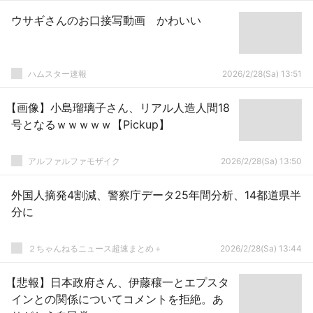
ウサギさんのお口接写動画 かわいい
ハムスター速報
2026/2/28(Sa) 13:51
【画像】小島瑠璃子さん、リアル人造人間18
号となるｗｗｗｗｗ【Pickup】
アルファルファモザイク
2026/2/28(Sa) 13:50
外国人摘発4割減、警察庁データ25年間分析、14都道県半
分に
２ちゃんねるニュース超速まとめ＋
2026/2/28(Sa) 13:44
【悲報】日本政府さん、伊藤穰一とエプスタ
インとの関係についてコメントを拒絶。あ