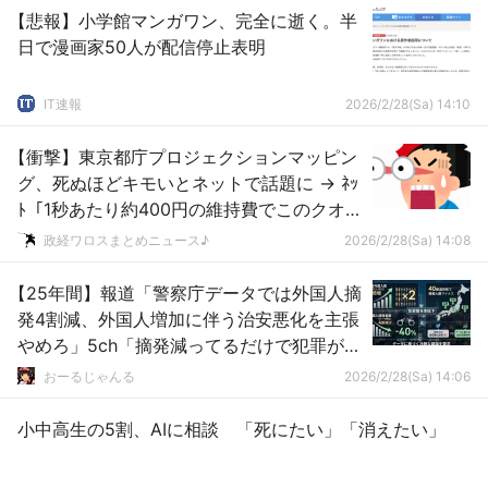
【悲報】小学館マンガワン、完全に逝く。半
日で漫画家50人が配信停止表明
IT速報
2026/2/28(Sa) 14:10
【衝撃】東京都庁プロジェクションマッピン
グ、死ぬほどキモいとネットで話題に → ﾈｯ
ﾄ「1秒あたり約400円の維持費でこのクオリ
ティーかよ？」ｗｗｗｗｗｗｗｗｗｗｗ
政経ワロスまとめニュース♪
2026/2/28(Sa) 14:08
【25年間】報道「警察庁データでは外国人摘
発4割減、外国人増加に伴う治安悪化を主張
やめろ」5ch「摘発減ってるだけで犯罪が減
ってるとは言えない」
おーるじゃんる
2026/2/28(Sa) 14:06
小中高生の5割、AIに相談 「死にたい」「消えたい」