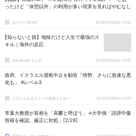
ったけど「休憩以外」の利用が多い現実を見ればやむなし
みそパンNEWS
2026/2/28(Sa) 13:00
【知らないと損】地味だけど人生で最強のス
キル｜海外の反応
Ask Reddit まとめ
2026/2/28(Sa) 13:00
政府、イスラエル渡航中止を勧告「情勢、さらに急速な悪
化も」 #レベル3
２ちゃんねるニュース超速まとめ＋
2026/2/28(Sa) 12:59
常葉大教授が首相を「高鬱と呼ぼう」→大学側「誹謗中傷
投稿を確認、厳正に対処」[2/28]