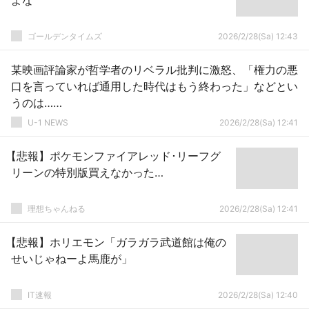
よな
ゴールデンタイムズ
2026/2/28(Sa) 12:43
某映画評論家が哲学者のリベラル批判に激怒、「権力の悪
口を言っていれば通用した時代はもう終わった」などとい
うのは……
U-1 NEWS
2026/2/28(Sa) 12:41
【悲報】ポケモンファイアレッド･リーフグ
リーンの特別版買えなかった…
理想ちゃんねる
2026/2/28(Sa) 12:41
【悲報】ホリエモン「ガラガラ武道館は俺の
せいじゃねーよ馬鹿が」
IT速報
2026/2/28(Sa) 12:40