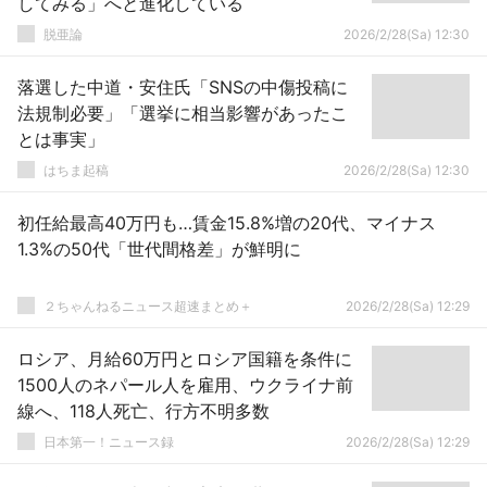
してみる」へと進化している
脱亜論
2026/2/28(Sa) 12:30
落選した中道・安住氏「SNSの中傷投稿に
法規制必要」「選挙に相当影響があったこ
とは事実」
はちま起稿
2026/2/28(Sa) 12:30
初任給最高40万円も…賃金15.8%増の20代、マイナス
1.3%の50代「世代間格差」が鮮明に
２ちゃんねるニュース超速まとめ＋
2026/2/28(Sa) 12:29
ロシア、月給60万円とロシア国籍を条件に
1500人のネパール人を雇用、ウクライナ前
線へ、118人死亡、行方不明多数
日本第一！ニュース録
2026/2/28(Sa) 12:29