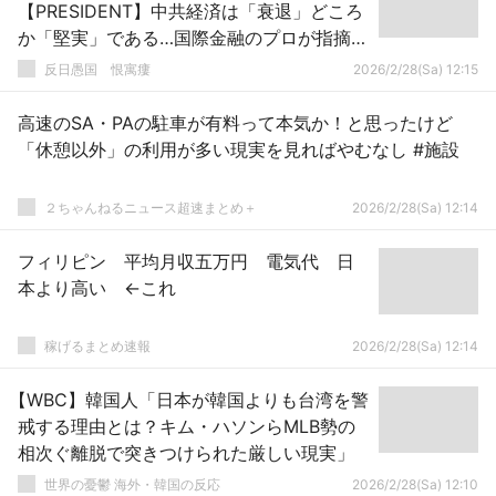
【PRESIDENT】中共経済は「衰退」どころ
か「堅実」である…国際金融のプロが指摘す
る「日本で好まれる中国衰退論」の盲点
反日愚国 恨寓瘻
2026/2/28(Sa) 12:15
高速のSA・PAの駐車が有料って本気か！と思ったけど
「休憩以外」の利用が多い現実を見ればやむなし #施設
２ちゃんねるニュース超速まとめ＋
2026/2/28(Sa) 12:14
フィリピン 平均月収五万円 電気代 日
本より高い ←これ
稼げるまとめ速報
2026/2/28(Sa) 12:14
【WBC】韓国人「日本が韓国よりも台湾を警
戒する理由とは？キム・ハソンらMLB勢の
相次ぐ離脱で突きつけられた厳しい現実」
世界の憂鬱 海外・韓国の反応
2026/2/28(Sa) 12:10