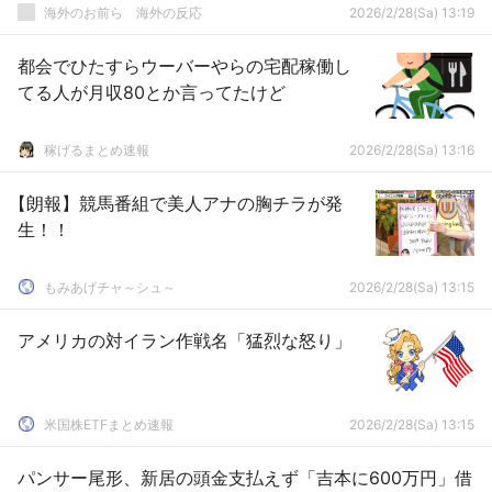
海外のお前ら 海外の反応
2026/2/28(Sa) 13:19
都会でひたすらウーバーやらの宅配稼働し
てる人が月収80とか言ってたけど
稼げるまとめ速報
2026/2/28(Sa) 13:16
【朗報】競馬番組で美人アナの胸チラが発
生！！
もみあげチャ～シュ～
2026/2/28(Sa) 13:15
アメリカの対イラン作戦名「猛烈な怒り」
米国株ETFまとめ速報
2026/2/28(Sa) 13:15
パンサー尾形、新居の頭金支払えず「吉本に600万円」借