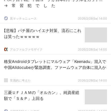
→ 常 習 犯 で し た
黒マッチョニュース
2026/2/28(Sa) 14:00
【悲報】パチ屋のハイエナ対策、流石にこれ
は笑ったｗｗｗｗｗ
アルファルファモザイク
2026/2/28(Sa) 14:00
格安Androidタブレットにマルウェア「Keenadu」混入で
中国Alldocubeが緊急調査。ファームウェア自体に混入か
常識的に考えた
2026/2/28(Sa) 14:00
三菱ＵＦＪＡＭの「オルカン」、純資産総
額で「Ｓ＆Ｐ」上回る