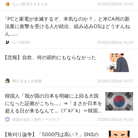
ょw」
なんJ政治ネタまとめ
2026/2/28(Sa) 14:42
「PCと家電が全滅するぞ、本気なのか？」と米CA州の新
法案に衝撃を受ける人が続出、組み込みOSはどうすんね
ん……
U-1 NEWS
2026/2/28(Sa) 14:39
【悲報】自炊、何の節約にもならなかった
稼げるまとめ速報
2026/2/28(Sa) 14:37
韓国人「我が国の日本を明確に上回る大国
になった証拠がこちら…」→「まさか日本を
超える日が来るなんて…（ﾌﾞﾙﾌﾞﾙ」＝韓国の
反応
韓国の反応 | 海外トークログ
2026/2/28(Sa) 14:35
【角刈り論争】「5000円は高い？」SNSの