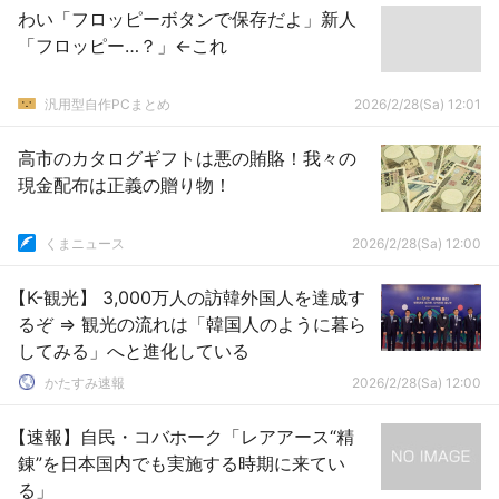
わい「フロッピーボタンで保存だよ」新人
「フロッピー…？」←これ
汎用型自作PCまとめ
2026/2/28(Sa) 12:01
高市のカタログギフトは悪の賄賂！我々の
現金配布は正義の贈り物！
くまニュース
2026/2/28(Sa) 12:00
【K-観光】 3,000万人の訪韓外国人を達成す
るぞ ⇒ 観光の流れは「韓国人のように暮ら
してみる」へと進化している
かたすみ速報
2026/2/28(Sa) 12:00
【速報】自民・コバホーク「レアアース“精
錬”を日本国内でも実施する時期に来てい
る」