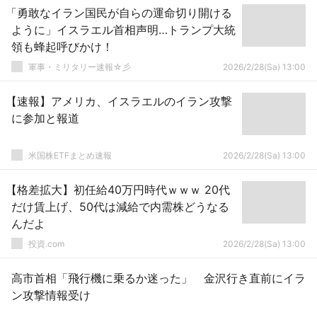
「勇敢なイラン国民が自らの運命切り開ける
ように」イスラエル首相声明…トランプ大統
領も蜂起呼びかけ！
軍事・ミリタリー速報☆彡
2026/2/28(Sa) 13:00
【速報】アメリカ、イスラエルのイラン攻撃
に参加と報道
米国株ETFまとめ速報
2026/2/28(Sa) 13:00
【格差拡大】初任給40万円時代ｗｗｗ 20代
だけ賃上げ、50代は減給で内需株どうなる
んだよ
投資.com
2026/2/28(Sa) 13:00
高市首相「飛行機に乗るか迷った」 金沢行き直前にイラ
ン攻撃情報受け