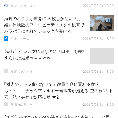
黒マッチョニュース
2026/2/28(Sa) 13:00
海外のオタクが世界に50枚しかない『月
姫』体験版のフロッピーディスクを税関で
バラバラにされてショックを受ける
くまニュース
2026/2/28(Sa) 13:00
【悲報】クレカ支払日なのに「口座」を差押
えられた結果ｗｗｗｗｗ
投資ちゃんねる
2026/2/28(Sa) 13:00
「機内でナッツ食べないで」微量で命に関わる症状
も・・・ ナッツアレルギー当事者が抱える“空の旅”の不
安 航空会社で対応に差 ★2
常識的に考えた
2026/2/28(Sa) 13:00
【施設】高速のSA・PAの駐車が有料って本気か！ と思