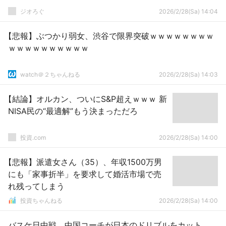
ジオろぐ
2026/2/28(Sa) 14:04
【悲報】ぶつかり弱女、渋谷で限界突破ｗｗｗｗｗｗｗｗ
ｗｗｗｗｗｗｗｗｗｗ
watch＠２ちゃんねる
2026/2/28(Sa) 14:03
【結論】オルカン、ついにS&P超えｗｗｗ 新
NISA民の“最適解”もう決まっただろ
投資.com
2026/2/28(Sa) 14:00
【悲報】派遣女さん（35）、年収1500万男
にも「家事折半」を要求して婚活市場で売
れ残ってしまう
投資ちゃんねる
2026/2/28(Sa) 14:00
バスケ日中戦、中国コーチが日本のドリブルをカット…