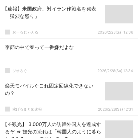
【速報】米国政府、対イラン作戦名を発表
「猛烈な怒り」
おーるじゃんる
2026/2/28(Sa) 12:36
季節の中で春って一番嫌だよな
ジオろぐ
2026/2/28(Sa) 12:34
楽天モバイル←これ固定回線化できない
の？
稼げるまとめ速報
2026/2/28(Sa) 12:31
【K-観光】 3,000万人の訪韓外国人を達成す
るぞ ⇒ 観光の流れは「韓国人のように暮ら