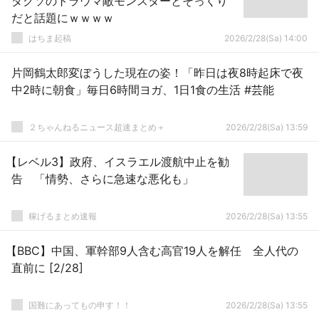
ダクソのトラウマ敵モンスターとそっくり
だと話題にｗｗｗｗ
はちま起稿
2026/2/28(Sa) 14:00
片岡鶴太郎変ぼうした現在の姿！「昨日は夜8時起床で夜
中2時に朝食」毎日6時間ヨガ、1日1食の生活 #芸能
２ちゃんねるニュース超速まとめ＋
2026/2/28(Sa) 13:59
【レベル3】政府、イスラエル渡航中止を勧
告 「情勢、さらに急速な悪化も」
稼げるまとめ速報
2026/2/28(Sa) 13:55
【BBC】中国、軍幹部9人含む高官19人を解任 全人代の
直前に [2/28]
国難にあってもの申す！！
2026/2/28(Sa) 13:55