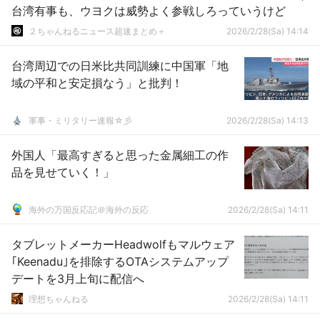
台湾有事も、ウヨクは威勢よく参戦しろっていうけど
２ちゃんねるニュース超速まとめ＋
2026/2/28(Sa) 14:14
台湾周辺での日米比共同訓練に中国軍「地
域の平和と安定損なう」と批判！
軍事・ミリタリー速報☆彡
2026/2/28(Sa) 14:13
外国人「最高すぎると思った金属細工の作
品を見せていく！」
海外の万国反応記＠海外の反応
2026/2/28(Sa) 14:11
タブレットメーカーHeadwolfもマルウェア
｢Keenadu｣を排除するOTAシステムアップ
デートを3月上旬に配信へ
理想ちゃんねる
2026/2/28(Sa) 14:11