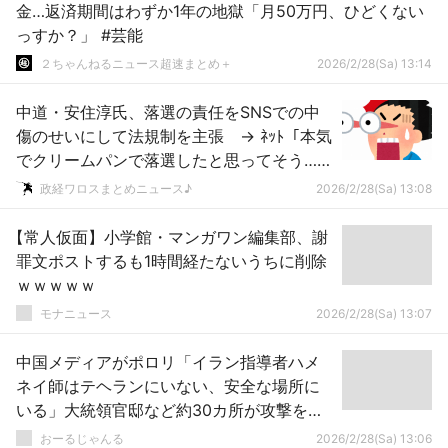
金…返済期間はわずか1年の地獄「月50万円、ひどくない
っすか？」 #芸能
２ちゃんねるニュース超速まとめ＋
2026/2/28(Sa) 13:14
中道・安住淳氏、落選の責任をSNSでの中
傷のせいにして法規制を主張 → ﾈｯﾄ「本気
でクリームパンで落選したと思ってそう…」
ｗｗｗｗｗｗｗｗｗｗｗｗｗｗｗｗｗ
政経ワロスまとめニュース♪
2026/2/28(Sa) 13:08
【常人仮面】小学館・マンガワン編集部、謝
罪文ポストするも1時間経たないうちに削除
ｗｗｗｗｗ
モナニュース
2026/2/28(Sa) 13:07
中国メディアがポロリ「イラン指導者ハメ
ネイ師はテヘランにいない、安全な場所に
いる」大統領官邸など約30カ所が攻撃を受
けた
おーるじゃんる
2026/2/28(Sa) 13:06