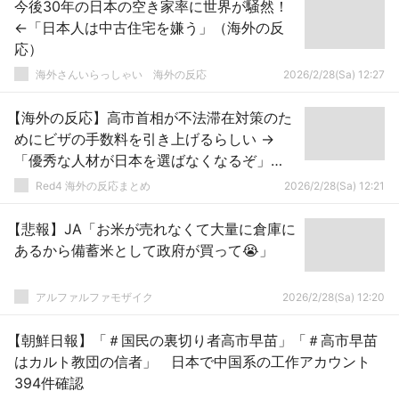
今後30年の日本の空き家率に世界が騒然！
←「日本人は中古住宅を嫌う」（海外の反
応）
海外さんいらっしゃい 海外の反応
2026/2/28(Sa) 12:27
【海外の反応】高市首相が不法滞在対策のた
めにビザの手数料を引き上げるらしい →
「優秀な人材が日本を選ばなくなるぞ」
「元々の手数料が安すぎたからな」
Red4 海外の反応まとめ
2026/2/28(Sa) 12:21
【悲報】JA「お米が売れなくて大量に倉庫に
あるから備蓄米として政府が買って😭」
アルファルファモザイク
2026/2/28(Sa) 12:20
【朝鮮日報】「＃国民の裏切り者高市早苗」「＃高市早苗
はカルト教団の信者」 日本で中国系の工作アカウント
394件確認