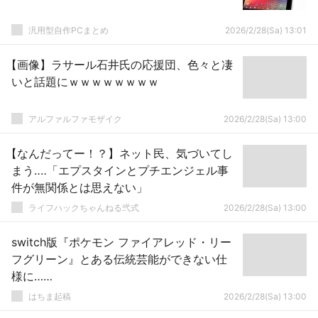
汎用型自作PCまとめ
2026/2/28(Sa) 13:01
【画像】ラサール石井氏の応援団、色々と凄
いと話題にｗｗｗｗｗｗｗｗ
アルファルファモザイク
2026/2/28(Sa) 13:00
【なんだってー！？】ネット民、気づいてし
まう‥‥「エプスタインとプチエンジェル事
件が無関係とは思えない」
ライフハックちゃんねる弐式
2026/2/28(Sa) 13:00
switch版『ポケモン ファイアレッド・リー
フグリーン』とある伝統芸能ができない仕
様に……
はちま起稿
2026/2/28(Sa) 13:00