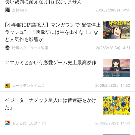
長い裁判に耐えなければなりません
楽韓Web
2026/2/28(Sa) 14:55
【小学館に抗議拡大】マンガワンで“配信停止
ラッシュ” 『映像研には手を出すな！』な
ど人気作も影響か
時事ネタニュース速報
2026/2/28(Sa) 14:51
アマガミとかいう恋愛ゲーム史上最高傑作
ゴールデンタイムズ
2026/2/28(Sa) 14:50
ベジータ「ナメック星人には昔迷惑をかけ
た」
もえるにほん彡(^)(^)
2026/2/28(Sa) 14:50