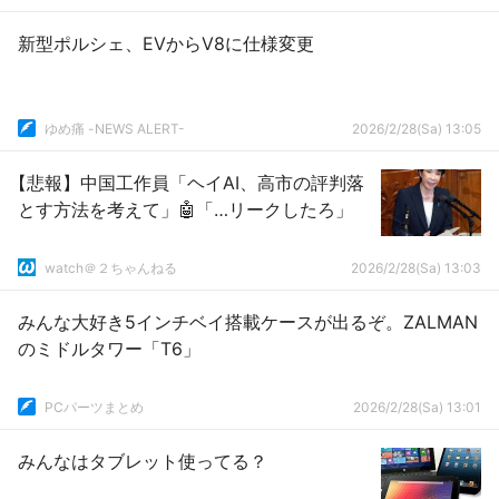
新型ポルシェ、EVからV8に仕様変更
ゆめ痛 -NEWS ALERT-
2026/2/28(Sa) 13:05
【悲報】中国工作員「ヘイAI、高市の評判落
とす方法を考えて」🤖「…リークしたろ」
watch＠２ちゃんねる
2026/2/28(Sa) 13:03
みんな大好き5インチベイ搭載ケースが出るぞ。ZALMAN
のミドルタワー「T6」
PCパーツまとめ
2026/2/28(Sa) 13:01
みんなはタブレット使ってる？