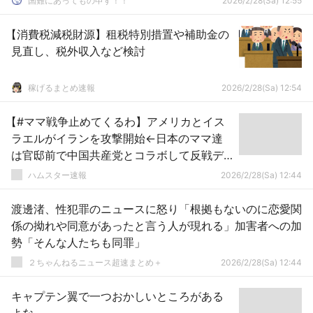
国難にあってもの申す！！
2026/2/28(Sa) 12:55
【消費税減税財源】租税特別措置や補助金の
見直し、税外収入など検討
稼げるまとめ速報
2026/2/28(Sa) 12:54
【#ママ戦争止めてくるわ】アメリカとイス
ラエルがイランを攻撃開始←日本のママ達
は官邸前で中国共産党とコラボして反戦デ
モｗｗｗｗｗｗｗｗｗ
ハムスター速報
2026/2/28(Sa) 12:44
渡邊渚、性犯罪のニュースに怒り「根拠もないのに恋愛関
係の拗れや同意があったと言う人が現れる」加害者への加
勢「そんな人たちも同罪」
２ちゃんねるニュース超速まとめ＋
2026/2/28(Sa) 12:44
キャプテン翼で一つおかしいところがある