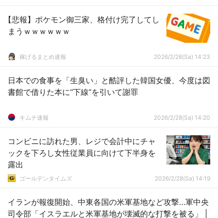
【悲報】ポケモン御三家、格付け完了してし
まうｗｗｗｗｗｗ
稼げるまとめ速報
2026/2/28(Sa) 14:23
日本での食事を「生臭い」と酷評した韓国女優、今度は図
書館で借りた本に“下線”を引いて謝罪
キムチ速報
2026/2/28(Sa) 14:20
コンビニに訪れた男、レジで会計中にチャ
ックを下ろし女性従業員に向けて下半身を
露出
ゴールデンタイムズ
2026/2/28(Sa) 14:19
イランが報復開始、中東各国の米軍基地など攻撃…軍中央
司令部「イスラエルと米軍基地が壊滅的な打撃を被る」 |