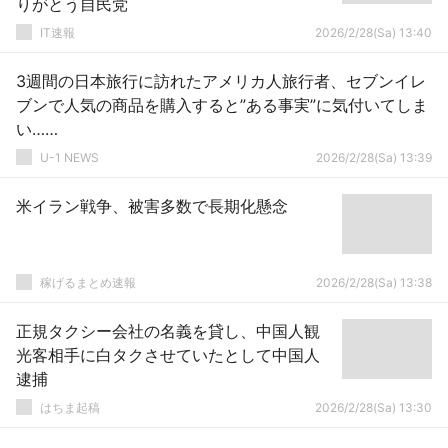
りがとう自民党
IT速報
2026/2/28(Sa) 13:40
3週間の日本旅行に訪れたアメリカ人旅行者、セブンイレ
ブンで人気の商品を購入すると”ある事実”に気付いてしま
い……
U-1 NEWS
2026/2/28(Sa) 13:39
米イラン戦争、被害多数で長期化懸念
稼げるまとめ速報
2026/2/28(Sa) 13:38
正規タクシー会社の名義を貸し、中国人観
光客相手に白タクさせていたとして中国人
逮捕
はちま起稿
2026/2/28(Sa) 13:30