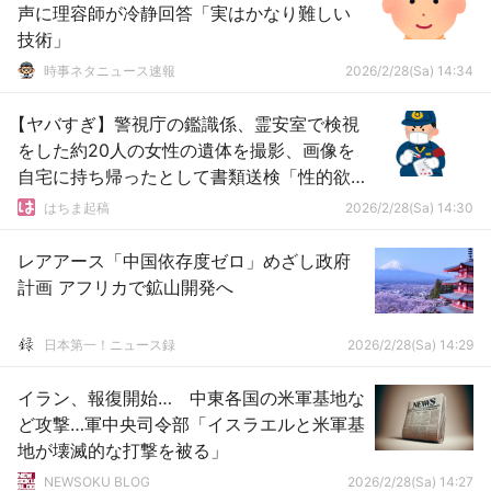
声に理容師が冷静回答「実はかなり難しい
技術」
時事ネタニュース速報
2026/2/28(Sa) 14:34
【ヤバすぎ】警視庁の鑑識係、霊安室で検視
をした約20人の女性の遺体を撮影、画像を
自宅に持ち帰ったとして書類送検「性的欲
求を満たすため」
はちま起稿
2026/2/28(Sa) 14:30
レアアース「中国依存度ゼロ」めざし政府
計画 アフリカで鉱山開発へ
日本第一！ニュース録
2026/2/28(Sa) 14:29
イラン、報復開始… 中東各国の米軍基地な
ど攻撃…軍中央司令部「イスラエルと米軍基
地が壊滅的な打撃を被る」
NEWSOKU BLOG
2026/2/28(Sa) 14:27