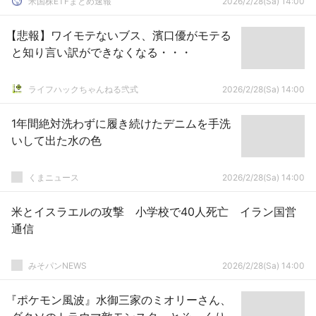
米国株ETFまとめ速報
2026/2/28(Sa) 14:00
【悲報】ワイモテないブス、濱口優がモテる
と知り言い訳ができなくなる・・・
ライフハックちゃんねる弐式
2026/2/28(Sa) 14:00
1年間絶対洗わずに履き続けたデニムを手洗
いして出た水の色
くまニュース
2026/2/28(Sa) 14:00
米とイスラエルの攻撃 小学校で40人死亡 イラン国営
通信
みそパンNEWS
2026/2/28(Sa) 14:00
『ポケモン風波』水御三家のミオリーさん、