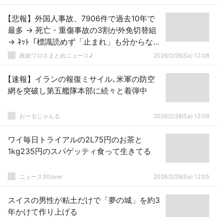
【悲報】外国人事故、7906件で過去10年で
最多 → 死亡・重傷事故の3割が外免切替組
→ ﾈｯﾄ「標識読めず「止まれ」も分からない
外国人に日本人が殺される理不尽」
政経ワロスまとめニュース♪
2026/2/28(Sa) 12:08
【速報】イランの報復ミサイル､米軍の防空
網を突破し第五艦隊本部に続々と着弾中
おーるじゃんる
2026/2/28(Sa) 12:06
ワイ毎日トライアルの2L75円のお茶と
1kg235円のスパゲッティ食って生きてる
ニュース30over
2026/2/28(Sa) 12:05
スイスの男性が粘土だけで「夢の城」を約3
年かけて作り上げる