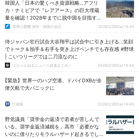
韓国人「日本の驚くべき資源戦略…アフリ
カ・ナミビアで『レアアース』の巨大埋蔵
量を確認！2028年までに脱中国を目指す日
本の執念とその勝算」
世界の憂鬱 海外・韓国の反応
2026/2/28(Sa) 14:45
侍ジャパン壮行試合大谷翔平は試合中に引き上げる…笑顔
でトーク＆拍手＆右手を突き上げベンチでも存在感 #野球
| こいつリーグでは二刀流なのに
２ちゃんねるニュース超速まとめ＋
2026/2/28(Sa) 14:44
【緊急】世界一のハブ空港、ドバイDXBが全
便欠航で大パニックに
IT速報
2026/2/28(Sa) 14:43
野党議員「奨学金の返済で若者が苦しんで
いる。奨学金返済減税を」高市「必要がな
いのに借りたりモラルハザード起きるでし