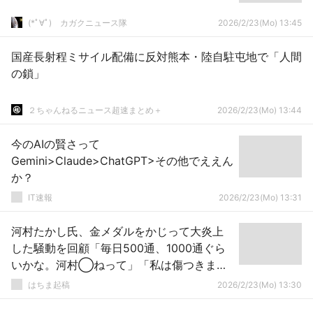
(*ﾟ∀ﾟ)ゞカガクニュース隊
2026/2/23(Mo) 13:45
国産長射程ミサイル配備に反対熊本・陸自駐屯地で「人間
の鎖」
２ちゃんねるニュース超速まとめ＋
2026/2/23(Mo) 13:44
今のAIの賢さって
Gemini>Claude>ChatGPT>その他でええん
か？
IT速報
2026/2/23(Mo) 13:31
河村たかし氏、金メダルをかじって大炎上
した騒動を回顧「毎日500通、1000通ぐら
いかな。河村◯ねって」「私は傷つきまし
たよ」
はちま起稿
2026/2/23(Mo) 13:30