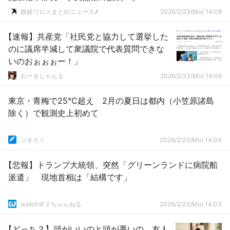
ｗｗｗｗｗｗｗｗｗｗｗ
政経ワロスまとめニュース♪
2026/2/23(Mo) 14:08
【速報】共産党「社民党と協力して選挙した
のに議席半減して衆議院で代表質問できな
いのおぉぉぉー！」
おーるじゃんる
2026/2/23(Mo) 14:06
東京・青梅で25℃超え 2月の夏日は都内（小笠原諸島
除く）で観測史上初めて
ジオろぐ
2026/2/23(Mo) 14:04
【悲報】トランプ大統領、突然「グリーンランドに病院船
派遣」 現地首相は「結構です」
watch＠２ちゃんねる
2026/2/23(Mo) 14:03
【どっち？】頭がいいのと頭が悪いの、友人