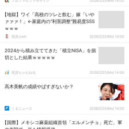
アルファルファモザイク
2026/2/23(Mo) 14:00
【地獄】ワイ「高校のツレと飲む」嫁「いや
ァァァ！」←家庭内の“利害調整”難易度SSS
ｗｗｗ
投資.com
2026/2/23(Mo) 14:00
2024から積み立ててきた「積立NISA」を損
切とした結果ｗｗｗｗｗ
投資ちゃんねる
2026/2/23(Mo) 14:00
高木美帆の成績やばすぎないか？
くまニュース
2026/2/23(Mo) 14:00
【国際】メキシコ麻薬組織首領「エルメンチョ」死亡、軍