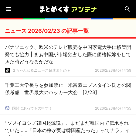
ニュース 2026/02/23 の記事一覧
パナソニック、欧米のテレビ販売を中国家電大手に移管開
発でも協力 | まぁ中国が市場独占した際に価格転嫁をして
きた時どうなるかだな
２ちゃんねるニュース超速まとめ＋
2026/2/23(Mo) 14:59
千葉工大学長らを参加禁止 米富豪エプスタイン氏との関
係考慮 世界最大のハッカー大会 [2/23]
国難にあってもの申す！！
2026/2/23(Mo) 14:55
「ソメイヨシノ韓国起源説」、まだまだ韓国内で伝承され
ていた……「日本の桜が実は韓国産だった」ってナラティ