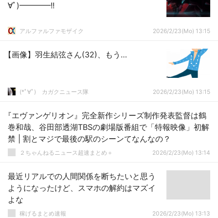
∀ﾟ)━━━━!!
アルファルファモザイク
2026/2/23(Mo) 13:15
【画像】羽生結弦さん(32)、もう…
(*ﾟ∀ﾟ)ゞカガクニュース隊
2026/2/23(Mo) 13:15
『エヴァンゲリオン』完全新作シリーズ制作発表監督は鶴
巻和哉、谷田部透湖TBSの劇場版番組で「特報映像」初解
禁 | 割とマジで最後の駅のシーンてなんなの？
２ちゃんねるニュース超速まとめ＋
2026/2/23(Mo) 13:14
最近リアルでの人間関係を断ちたいと思う
ようになったけど、スマホの解約はマズイ
よな
稼げるまとめ速報
2026/2/23(Mo) 13:13