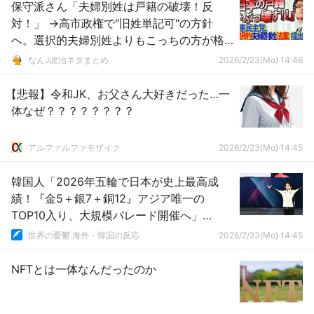
保守派さん「夫婦別姓は戸籍の破壊！反
対！」 →高市政権で"旧姓単記可"の方針
へ。選択的夫婦別姓よりもこっちの方が格
段に戸籍が形骸化するのではと話題に
なんJ政治ネタまとめ
2026/2/23(Mo) 14:46
【悲報】令和JK、お父さん大好きだった…一
体なぜ？？？？？？？？
アルファルファモザイク
2026/2/23(Mo) 14:45
韓国人「2026年五輪で日本が史上最高成
績！『金5＋銀7＋銅12』アジア唯一の
TOP10入り、大規模パレード開催へ」
→「衝撃の展開（ﾌﾞﾙﾌﾞﾙ…」
世界の憂鬱 海外・韓国の反応
2026/2/23(Mo) 14:45
NFTとは一体なんだったのか