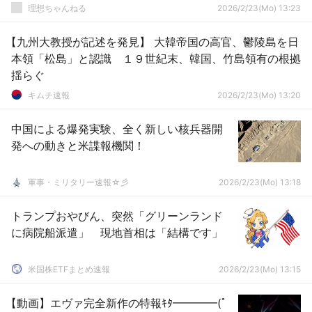
理想ちゃんねる
2026/2/23(Mo) 13:23
【九州大教授が記述を発見】 大韓帝国の高官、鬱陵島を日
本領「松島」と認識 １９世紀末、韓国、竹島領有の根拠
揺らぐ
キムチ速報
2026/2/23(Mo) 13:20
中国による爆発実験、全く新しい核兵器開
発への動きと米諜報機関！
軍事・ミリタリー速報☆彡
2026/2/23(Mo) 13:18
トランプおやびん、突然「グリーンランド
に病院船派遣」 現地首相は「結構です」
米国株ETFまとめ速報
2026/2/23(Mo) 13:15
【動画】エヴァ完全新作の特報ｷﾀ━━━━(ﾟ