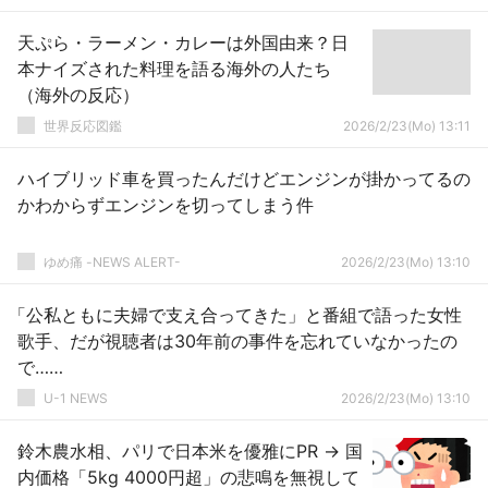
天ぷら・ラーメン・カレーは外国由来？日
本ナイズされた料理を語る海外の人たち
（海外の反応）
世界反応図鑑
2026/2/23(Mo) 13:11
ハイブリッド車を買ったんだけどエンジンが掛かってるの
かわからずエンジンを切ってしまう件
ゆめ痛 -NEWS ALERT-
2026/2/23(Mo) 13:10
「公私ともに夫婦で支え合ってきた」と番組で語った女性
歌手、だが視聴者は30年前の事件を忘れていなかったの
で……
U-1 NEWS
2026/2/23(Mo) 13:10
鈴木農水相、パリで日本米を優雅にPR → 国
内価格「5kg 4000円超」の悲鳴を無視して