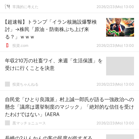
常識的に考えた
2026/2/23(Mo) 13:00
【超速報】トランプ「イラン核施設爆撃検
討」→株民「原油・防衛株ぶち上げ来
る？」ｗｗｗ
投資.com
2026/2/23(Mo) 13:00
年収210万の社畜ワイ、来週「生活保護」を
受けに行くことを決意
投資ちゃんねる
2026/2/23(Mo) 13:00
自民党「ひとり良識派」村上誠一郎氏が語る一強政治への
懸念「議席は選挙制度のマジック」「絶対的な信任を受け
たわけではない」(AERA
黒マッチョニュース
2026/2/23(Mo) 13:00
長崎の2りんかんの客の民度が低すぎる