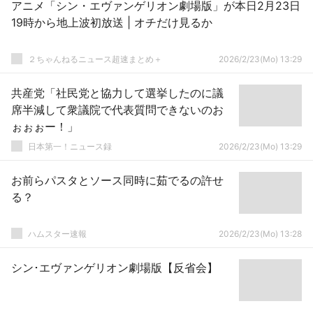
アニメ「シン・エヴァンゲリオン劇場版」が本日2月23日
19時から地上波初放送 | オチだけ見るか
２ちゃんねるニュース超速まとめ＋
2026/2/23(Mo) 13:29
共産党「社民党と協力して選挙したのに議
席半減して衆議院で代表質問できないのお
ぉぉぉー！」
日本第一！ニュース録
2026/2/23(Mo) 13:29
お前らパスタとソース同時に茹でるの許せ
る？
ハムスター速報
2026/2/23(Mo) 13:28
シン･エヴァンゲリオン劇場版【反省会】