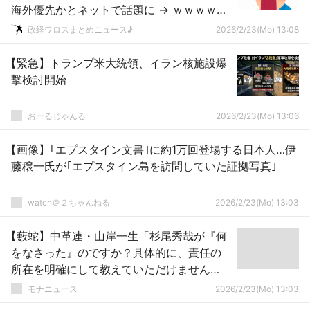
海外優先かとネットで話題に → ｗｗｗｗｗ
ｗｗｗｗｗｗｗｗｗｗｗｗ
政経ワロスまとめニュース♪
2026/2/23(Mo) 13:08
【緊急】トランプ米大統領、イラン核施設爆
撃検討開始
おーるじゃんる
2026/2/23(Mo) 13:06
【画像】｢エプスタイン文書｣に約1万回登場する日本人…伊
藤穣一氏が｢エプスタイン島を訪問していた証拠写真｣
watch＠２ちゃんねる
2026/2/23(Mo) 13:03
【藪蛇】中革連・山岸一生「杉尾秀哉が『何
をなさった』のですか？具体的に、責任の
所在を明確にして教えていただけません
か？」→TBS在籍時の放送加害をリプされま
モナニュース
2026/2/23(Mo) 13:03
くって大炎上