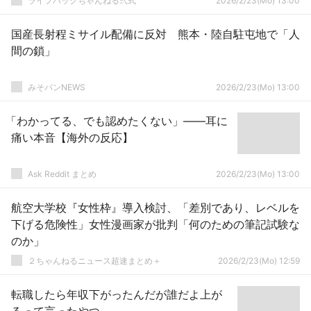
ライフハックちゃんねる弐式
2026/2/23(Mo) 13:00
国産長射程ミサイル配備に反対 熊本・陸自駐屯地で「人
間の鎖」
みそパンNEWS
2026/2/23(Mo) 13:00
「わかってる、でも認めたくない」——耳に
痛い本音【海外の反応】
Ask Reddit まとめ
2026/2/23(Mo) 13:00
航空大学校『女性枠』導入検討、「差別であり、レベルを
下げる危険性」女性漫画家が批判「何のための筆記試験な
のか」
２ちゃんねるニュース超速まとめ＋
2026/2/23(Mo) 12:59
転職したら年収下がったんだが誰だよ上が