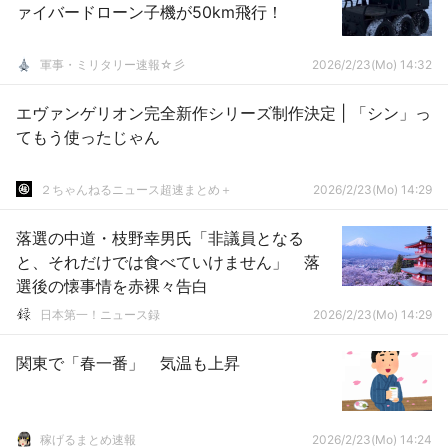
ァイバードローン子機が50km飛行！
軍事・ミリタリー速報☆彡
2026/2/23(Mo) 14:32
エヴァンゲリオン完全新作シリーズ制作決定 | 「シン」っ
てもう使ったじゃん
２ちゃんねるニュース超速まとめ＋
2026/2/23(Mo) 14:29
落選の中道・枝野幸男氏「非議員となる
と、それだけでは食べていけません」 落
選後の懐事情を赤裸々告白
日本第一！ニュース録
2026/2/23(Mo) 14:29
関東で「春一番」 気温も上昇
稼げるまとめ速報
2026/2/23(Mo) 14:24