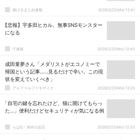
稼げるまとめ速報
2026/2/23(Mo) 12:41
【悲報】宇多田ヒカル、無事SNSモンスター
になる
IT速報
2026/2/23(Mo) 12:40
成田童夢さん「メダリストがエコノミーで
帰国という記事……見るだけで辛い。この現
状を変えていくべき」
アルファルファモザイク
2026/2/23(Mo) 12:35
「自宅の鍵を忘れたけど、猫に開けてもらっ
た…」便利だけどセキュリティが気になる例
らばQ - 海外の反応
2026/2/23(Mo) 12:33