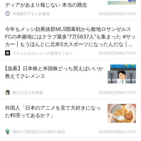
ディアがあまり報じない 本当の懸念
米国株ETFまとめ速報
2026/2/23(Mo) 14:15
今年もメッシ効果抜群MLS開幕戦から敵地ロサンゼルス
FCの本拠地にはクラブ最多“7万5637人”も集まった #サッ
カー | もうほんとに北米5大スポーツになったんだな | Ｍ
ＬＳ決勝視聴者数
２ちゃんねるニュース超速まとめ＋
2026/2/23(Mo) 14:14
【急募】日本株と米国株どっち買えばいいか
教えてクレメンス
稼げるまとめ速報
2026/2/23(Mo) 14:12
外国人「日本のアニメを見て大好きになっ
た料理ってあるか？」
海外の万国反応記＠海外の反応
2026/2/23(Mo) 14:11