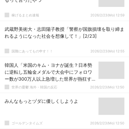
るって言ったやつ
稼げるまとめ速報
2026/2/23(Mo) 12:59
武蔵野美術大・志田陽子教授「警察が国旗損壊を取り締ま
れるようになった社会を想像して！」[2/23]
国難にあってもの申す！！
2026/2/23(Mo) 12:55
韓国人「米国のキム・ヨナが誕生？日本勢
に逆転し五輪金メダルで大会中にフォロワ
ー数が300万人以上急増した世界が熱狂する
その天真爛漫なキャラクターとは」→「衝
世界の憂鬱 海外・韓国の反応
2026/2/23(Mo) 12:50
撃の展開‥」
みんなもっとヅダに優しくしようよ
ゴールデンタイムズ
2026/2/23(Mo) 12:50