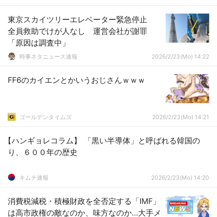
東京スカイツリーエレベーター緊急停止
全員救助でけが人なし 運営会社が謝罪
「原因は調査中」
時事ネタニュース速報
2026/2/23(Mo) 14:22
FF6のカイエンとかいうおじさんｗｗｗ
ゴールデンタイムズ
2026/2/23(Mo) 14:21
【ハンギョレコラム】 「黒い半導体」と呼ばれる韓国の
り、６００年の歴史
キムチ速報
2026/2/23(Mo) 14:20
消費税減税・積極財政を全否定する「IMF」
は高市政権の敵なのか、味方なのか…大手メ