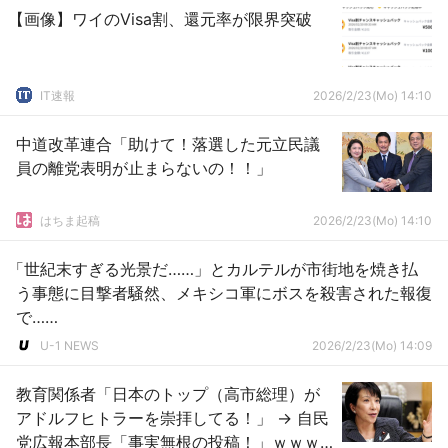
【画像】ワイのVisa割、還元率が限界突破
IT速報
2026/2/23(Mo) 14:10
中道改革連合「助けて！落選した元立民議
員の離党表明が止まらないの！！」
はちま起稿
2026/2/23(Mo) 14:10
「世紀末すぎる光景だ……」とカルテルが市街地を焼き払
う事態に目撃者騒然、メキシコ軍にボスを殺害された報復
で……
U-1 NEWS
2026/2/23(Mo) 14:09
教育関係者「日本のトップ（高市総理）が
アドルフヒトラーを崇拝してる！」 → 自民
党広報本部長「事実無根の投稿！」ｗｗｗ