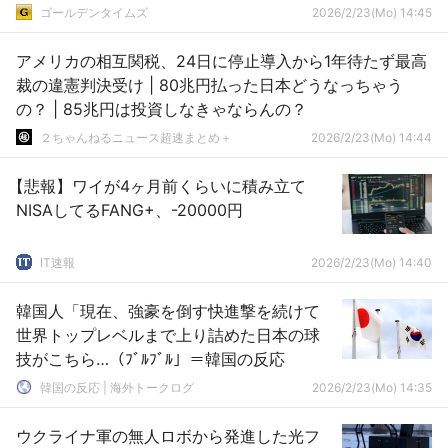
ゴールデンタイムズ
2026/2/23(Mo) 14:45
アメリカの相互関税、24日に停止導入から1年待たず最高
裁の違憲判決受け | 80兆円払った日本どうなっちゃう
の？ | 85兆円は投資しなきゃならんの？
２ちゃんねるニュース超速まとめ＋
2026/2/23(Mo) 14:44
【悲報】ワイが4ヶ月前くらいに積み立て
NISAしてるFANG+、-20000円
IT速報
2026/2/23(Mo) 14:40
韓国人「現在、強豪を倒す快進撃を続けて
世界トップレベルまで上り詰めた日本の球
技がこちら…（ﾌﾞﾙﾌﾞﾙ」＝韓国の反応
韓国の反応 | 海外トークログ
2026/2/23(Mo) 14:35
ウクライナ軍の無人ロボから発進した光フ