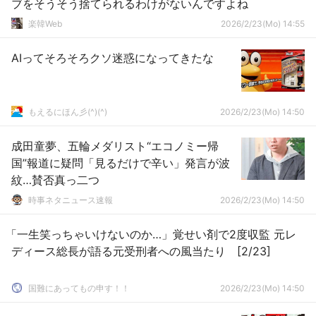
ブをそうそう捨てられるわけがないんですよね
楽韓Web
2026/2/23(Mo) 14:55
AIってそろそろクソ迷惑になってきたな
もえるにほん彡(^)(^)
2026/2/23(Mo) 14:50
成田童夢、五輪メダリスト“エコノミー帰
国”報道に疑問「見るだけで辛い」発言が波
紋…賛否真っ二つ
時事ネタニュース速報
2026/2/23(Mo) 14:50
「一生笑っちゃいけないのか…」覚せい剤で2度収監 元レ
ディース総長が語る元受刑者への風当たり [2/23]
国難にあってもの申す！！
2026/2/23(Mo) 14:50