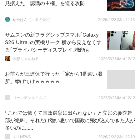
見据えた「認識の主権」を巡る攻防
せかはん（世界の反応）
2026/2/23(Mo) 12:13
サムスンの新フラグシップスマホ｢Galaxy
S26 Ultra｣の実機リーク 横から見えなくす
る｢プライバシーディスプレイ｣機能も
理想ちゃんねる
2026/2/23(Mo) 12:12
お前らが三連休で行った「家から1番遠い場
所」挙げてけｗｗｗｗｗ
ゴールデンタイムズ
2026/2/23(Mo) 12:12
「これでは怖くて国政選挙に出られない」と立民の参院幹
部が絶叫、それだけ強い思いで国政に飛び込んできた人が
多いのに……
U-1 NEWS
2026/2/23(Mo) 12:10