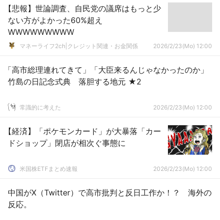
【悲報】世論調査、自民党の議席はもっと少
ない方がよかった60%超え
WWWWWWWWW
マネーライフ2ch|クレジット関連・お金関係
2026/2/23(Mo) 12:00
「高市総理連れてきて」「大臣来るんじゃなかったのか」
竹島の日記念式典 落胆する地元 ★2
常識的に考えた
2026/2/23(Mo) 12:00
【経済】「ポケモンカード」が大暴落「カー
ドショップ」閉店が相次ぐ事態に
米国株ETFまとめ速報
2026/2/23(Mo) 12:00
中国がX（Twitter）で高市批判と反日工作か！？ 海外の
反応。