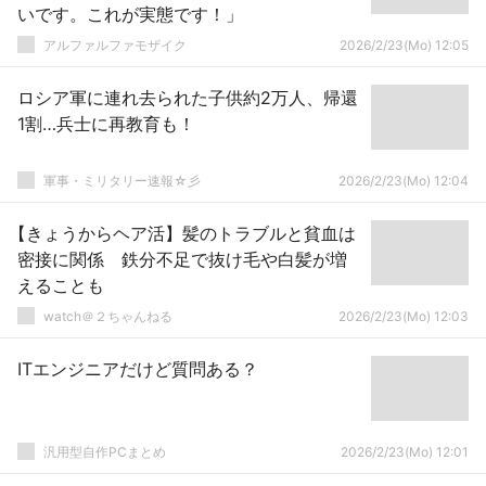
いです。これが実態です！」
アルファルファモザイク
2026/2/23(Mo) 12:05
ロシア軍に連れ去られた子供約2万人、帰還
1割…兵士に再教育も！
軍事・ミリタリー速報☆彡
2026/2/23(Mo) 12:04
【きょうからヘア活】髪のトラブルと貧血は
密接に関係 鉄分不足で抜け毛や白髪が増
えることも
watch＠２ちゃんねる
2026/2/23(Mo) 12:03
ITエンジニアだけど質問ある？
汎用型自作PCまとめ
2026/2/23(Mo) 12:01