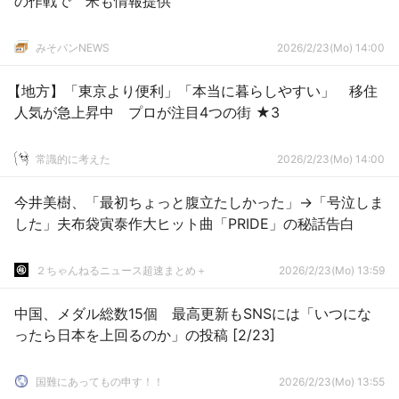
の作戦で 米も情報提供
みそパンNEWS
2026/2/23(Mo) 14:00
【地方】「東京より便利」「本当に暮らしやすい」 移住
人気が急上昇中 プロが注目4つの街 ★3
常識的に考えた
2026/2/23(Mo) 14:00
今井美樹、「最初ちょっと腹立たしかった」→「号泣しま
した」夫布袋寅泰作大ヒット曲「PRIDE」の秘話告白
２ちゃんねるニュース超速まとめ＋
2026/2/23(Mo) 13:59
中国、メダル総数15個 最高更新もSNSには「いつにな
ったら日本を上回るのか」の投稿 [2/23]
国難にあってもの申す！！
2026/2/23(Mo) 13:55