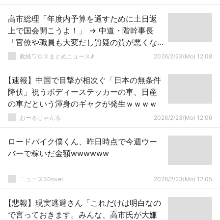
高市総理「年度内予算を通すために土日返
上で国会開こうよ！」 → 中道・階幹事長
「官僚や職員も大変だし質疑の質が悪くな
るからヤダ！」ｗｗｗｗｗｗｗｗｗｗｗｗ
政経ワロスまとめニュース♪
2026/2/23(Mo) 12:08
ｗｗｗｗ
【速報】中国で目撃が相次ぐ「日本の無条件
降伏」祝うボディーステッカーの車、日産
の車だという渾身のギャクが発生ｗｗｗｗ
おーるじゃんる
2026/2/23(Mo) 12:06
ロードバイク僕くん、昨日時点で今週ウー
バーで稼いだ金額wwwwww
ニュース30over
2026/2/23(Mo) 12:05
【悲報】現実逃避さん「これだけは明白なの
で言っておきます。みんな、高市氏が大嫌