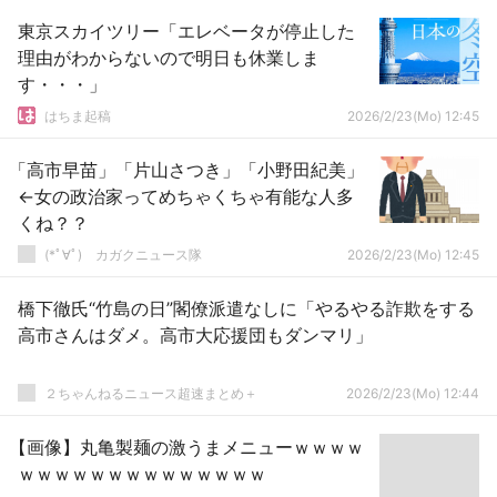
東京スカイツリー「エレベータが停止した
理由がわからないので明日も休業しま
す・・・」
はちま起稿
2026/2/23(Mo) 12:45
「高市早苗」「片山さつき」「小野田紀美」
←女の政治家ってめちゃくちゃ有能な人多
くね？？
(*ﾟ∀ﾟ)ゞカガクニュース隊
2026/2/23(Mo) 12:45
橋下徹氏“竹島の日”閣僚派遣なしに「やるやる詐欺をする
高市さんはダメ。高市大応援団もダンマリ」
２ちゃんねるニュース超速まとめ＋
2026/2/23(Mo) 12:44
【画像】丸亀製麺の激うまメニューｗｗｗｗ
ｗｗｗｗｗｗｗｗｗｗｗｗｗｗ