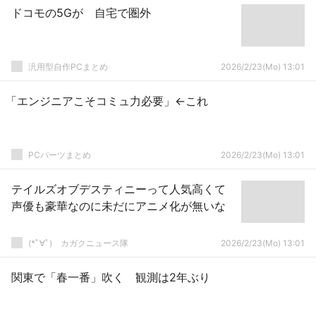
ドコモの5Gが 自宅で圏外
汎用型自作PCまとめ
2026/2/23(Mo) 13:01
「エンジニアこそコミュ力必要」←これ
PCパーツまとめ
2026/2/23(Mo) 13:01
テイルズオブデスティニーって人気高くて
声優も豪華なのに未だにアニメ化が無いな
(*ﾟ∀ﾟ)ゞカガクニュース隊
2026/2/23(Mo) 13:01
関東で「春一番」吹く 観測は2年ぶり