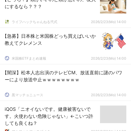
にするなら？？？
ライフハックちゃんねる弐式
2026/2/23(Mo) 14:00
【急募】日本株と米国株どっち買えばいいか
教えてクレメンス
米国株ETFまとめ速報
2026/2/23(Mo) 14:00
【闇深】松本人志出演のテレビCM、放送直前に謎のパワ
ーにより放送中止ｗｗｗｗｗｗｗｗ
黒マッチョニュース
2026/2/23(Mo) 14:00
iQOS「ニオイないです。健康被害ないで
す。火使わない危険じゃない」←こいつ許
しても良くね？