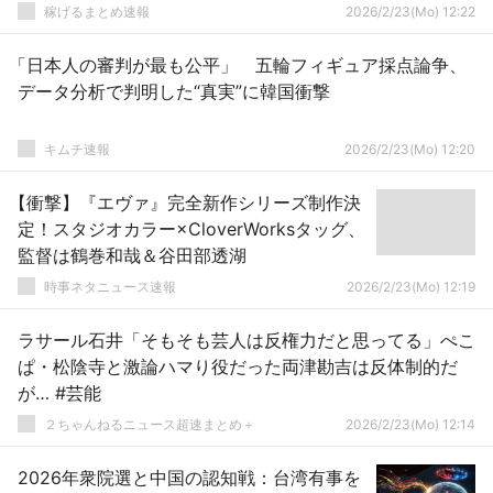
稼げるまとめ速報
2026/2/23(Mo) 12:22
「日本人の審判が最も公平」 五輪フィギュア採点論争、
データ分析で判明した“真実”に韓国衝撃
キムチ速報
2026/2/23(Mo) 12:20
【衝撃】『エヴァ』完全新作シリーズ制作決
定！スタジオカラー×CloverWorksタッグ、
監督は鶴巻和哉＆谷田部透湖
時事ネタニュース速報
2026/2/23(Mo) 12:19
ラサール石井「そもそも芸人は反権力だと思ってる」ぺこ
ぱ・松陰寺と激論ハマり役だった両津勘吉は反体制的だ
が… #芸能
２ちゃんねるニュース超速まとめ＋
2026/2/23(Mo) 12:14
2026年衆院選と中国の認知戦：台湾有事を