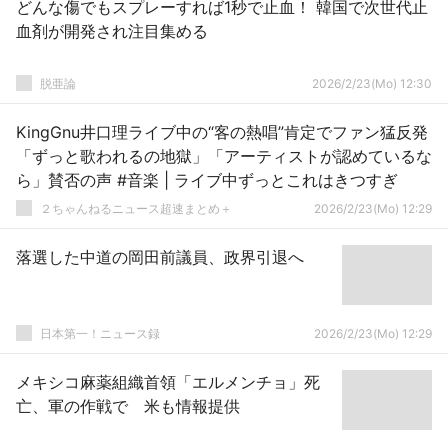
どんな傷でもスプレーすれば1秒で止血！ 韓国で次世代止
血剤が開発され注目集める
脱亜論
2026/2/23(Mo) 12:30
KingGnu井口理ライブ中の“客の熱唱”肯定でファン猛反発
「ずっと歌われるの地獄」「アーティストが認めているな
ら」賛否の声 #音楽 | ライブ中ずっとこれはきつすぎ
２ちゃんねるニュース超速まとめ＋
2026/2/23(Mo) 12:29
落選した中道の岡田前議員、政界引退へ
日本第一！ニュース録
2026/2/23(Mo) 12:29
メキシコ麻薬組織首領「エルメンチョ」死
亡、軍の作戦で 米も情報提供