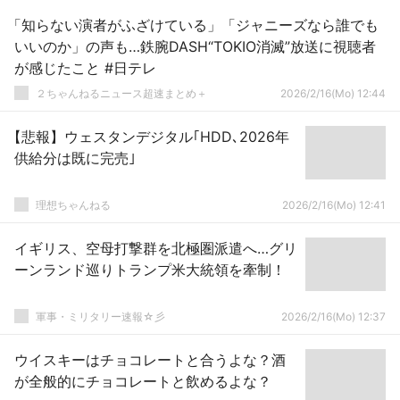
「知らない演者がふざけている」「ジャニーズなら誰でも
いいのか」の声も…鉄腕DASH“TOKIO消滅”放送に視聴者
が感じたこと #日テレ
２ちゃんねるニュース超速まとめ＋
2026/2/16(Mo) 12:44
【悲報】ウェスタンデジタル｢HDD､2026年
供給分は既に完売｣
理想ちゃんねる
2026/2/16(Mo) 12:41
イギリス、空母打撃群を北極圏派遣へ…グリ
ーンランド巡りトランプ米大統領を牽制！
軍事・ミリタリー速報☆彡
2026/2/16(Mo) 12:37
ウイスキーはチョコレートと合うよな？酒
が全般的にチョコレートと飲めるよな？