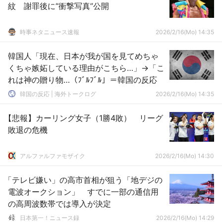
紋 謝罪後に“衝撃写真”公開
時事ネタニュース速報
2026/2/16(Mo) 14:35
韓国人「現在、日本が我が国を見てめちゃ
くちゃ嫉妬している理由がこちら…」→「こ
れは神の贈り物…（ﾌﾞﾙﾌﾞﾙ」＝韓国の反応
韓国の反応 | 海外トークログ
2026/2/16(Mo) 14:35
【悲報】カーリング女子（1勝4敗） リーグ
敗退の危機
アルファルファモザイク
2026/2/16(Mo) 14:30
「テレビ嫌い」の高市首相が狙う「地デジの
電波オークション」 すでに一部の通信用
の高周波数帯では導入が決定
日本第一！ニュース録
2026/2/16(Mo) 14:29