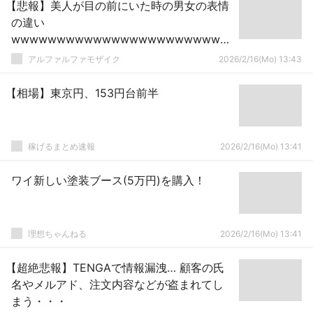
【悲報】美人が目の前にいた時の男女の表情
の違い
wwwwwwwwwwwwwwwwwwwwwwww
wwwwww【Pickup】
アルファルファモザイク
2026/2/16(Mo) 13:43
【相場】東京円、153円台前半
稼げるまとめ速報
2026/2/16(Mo) 13:41
ワイ新しい塗装ブース(5万円)を購入！
理想ちゃんねる
2026/2/16(Mo) 13:41
【超絶悲報】TENGAで情報漏洩… 顧客の氏
名やメルアド、注文内容などが盗まれてし
まう・・・