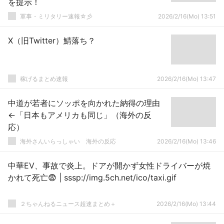
を提示！
軍事・ミリタリー速報☆彡
2026/2/16(Mo) 13:51
X（旧Twitter）鯖落ち？
稼げるまとめ速報
2026/2/16(Mo) 13:47
中道が若者にソッポを向かれた納得の理由
←「日本もアメリカも同じ」（海外の反
応）
海外さんいらっしゃい 海外の反応
2026/2/16(Mo) 13:46
中華EV、事故で炎上。ドアが開かず女性ドライバーが焼
かれて死亡😨 | sssp://img.5ch.net/ico/taxi.gif
２ちゃんねるニュース超速まとめ＋
2026/2/16(Mo) 13:44