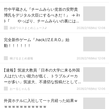
竹中平蔵さん『チームみらい党首の安野貴
博氏をデジタル大臣にするべきだ！』 → ﾈｯ
ﾄ「 やっぱり、チームみらいの裏には竹
中平蔵…」ｗｗｗｗｗｗｗｗｗｗｗｗｗｗｗ
政経ワロスまとめニュース♪
2026/2/16(Mo) 12:08
ｗｗ
完全新作ゲーム『.hack//Z.E.R.O.』始
動！！！！！！
稼げるまとめ速報
2026/2/16(Mo) 12:08
【速報】筑波大教員「日本の大学に来る外国
人はだいたい能力が低く、トラブルメーカ
ーが多い」筑波大、不適切な投稿だとして
ホームページに謝罪
おーるじゃんる
2026/2/16(Mo) 12:06
外資ホテルに入社して一ヶ月経った結果ｗ
ｗｗｗｗｗｗｗｗｗｗｗ