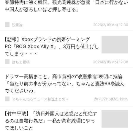
春節特需に沸く韓国、観光関連株が急騰「日本に行かない
中国人が恐ろしいほど押し寄せる」
脱亜論
2026/2/16(Mo) 12:30
【悲報】Xboxブランドの携帯ゲーミング
PC『ROG Xbox Ally X』、3万円も値上げし
てしまう・・・
はちま起稿
2026/2/16(Mo) 12:30
ドラマー高橋まこと、高市首相の“改憲推進”表明に持論
「当たり前の事が分かってない、ちゃんと憲法99条読ん
でくださいね」
２ちゃんねるニュース超速まとめ＋
2026/2/16(Mo) 12:29
【竹中平蔵】「訪日外国人は迷惑だと拒絶す
るのは自殺行為だ」―私が高市総理にやっ
てほしいこと