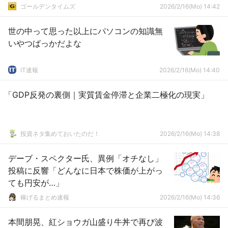
ゴールデンタイムズ
2026/2/16(Mo) 14:42
世の中って思った以上にパソコンの知識無
いやつばっかだよな
IT速報
2026/2/16(Mo) 14:40
「GDP反発の裏側｜実質賃金停滞と企業二極化の現実」
投資ネタ集めておいたのだ！
2026/2/16(Mo) 14:38
デーブ・スペクター氏、異例「オチなし」
投稿に反響「どんなに日本で株価が上がっ
ても円安が…」
稼げるまとめ速報
2026/2/16(Mo) 14:36
本間朋晃、紅ショウガ山盛り牛丼で再び波