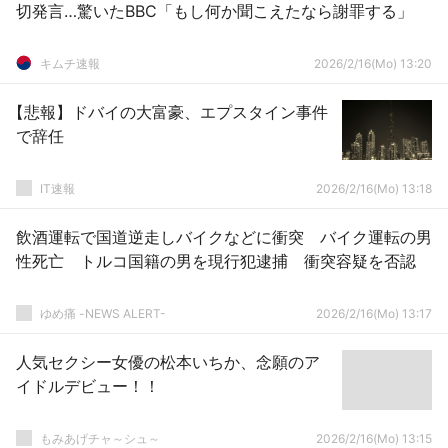
切発言…驚いたBBC「もし何か聞こえたなら謝罪する」
キムチ速報
2026/2/16(Mo) 13:20
【悲報】ドバイの大富豪、エプスタイン事件
で辞任
IT速報
2026/2/16(Mo) 13:18
飲酒運転で国道逆走しバイクなどに衝突 バイク運転の男
性死亡 トルコ国籍の男を現行犯逮捕 衝突容疑を否認
ゆめ痛 -NEWS ALERT-
2026/2/16(Mo) 13:17
人気セクシー女優の松本いちか、念願のア
イドルデビュー！！
もみあげチャ～シュ～
2026/2/16(Mo) 13:15