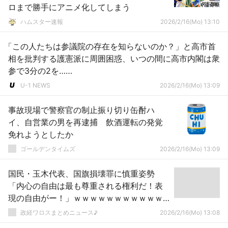
ロまで勝手にアニメ化してしまう
ハムスター速報
2026/2/16(Mo) 13:10
「この人たちは参議院の存在を知らないのか？」と高市首
相を批判する護憲派に周囲困惑、いつの間に高市内閣は衆
参で3分の2を……
U-1 NEWS
2026/2/16(Mo) 13:09
事故現場で警察官の制止振り切り缶酎ハ
イ、自営業の男を再逮捕 飲酒運転の発覚
免れようとしたか
ゴールデンタイムズ
2026/2/16(Mo) 13:09
国民・玉木代表、国旗損壊罪に慎重姿勢
「内心の自由は最も尊重される権利だ！表
現の自由がー！」ｗｗｗｗｗｗｗｗｗｗｗ
ｗｗｗｗｗｗｗ
政経ワロスまとめニュース♪
2026/2/16(Mo) 13:08