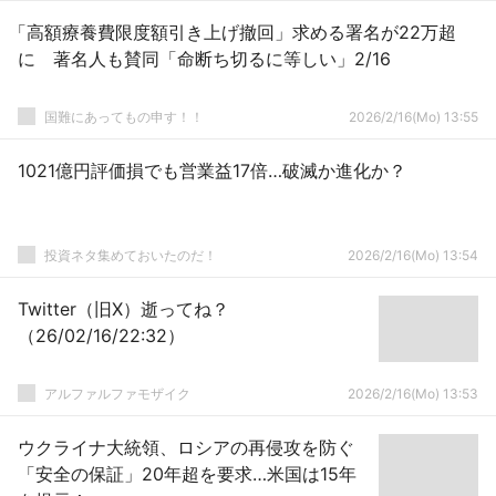
「高額療養費限度額引き上げ撤回」求める署名が22万超
に 著名人も賛同「命断ち切るに等しい」2/16
国難にあってもの申す！！
2026/2/16(Mo) 13:55
1021億円評価損でも営業益17倍…破滅か進化か？
投資ネタ集めておいたのだ！
2026/2/16(Mo) 13:54
Twitter（旧X）逝ってね？
（26/02/16/22:32）
アルファルファモザイク
2026/2/16(Mo) 13:53
ウクライナ大統領、ロシアの再侵攻を防ぐ
「安全の保証」20年超を要求…米国は15年