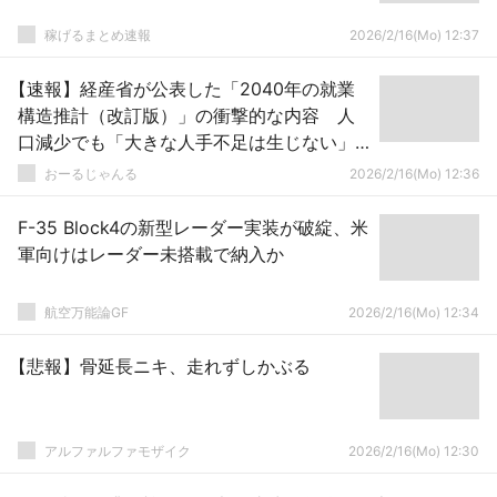
稼げるまとめ速報
2026/2/16(Mo) 12:37
【速報】経産省が公表した「2040年の就業
構造推計（改訂版）」の衝撃的な内容 人
口減少でも「大きな人手不足は生じない」
と結論
おーるじゃんる
2026/2/16(Mo) 12:36
F-35 Block4の新型レーダー実装が破綻、米
軍向けはレーダー未搭載で納入か
航空万能論GF
2026/2/16(Mo) 12:34
【悲報】骨延長ニキ、走れずしかぶる
アルファルファモザイク
2026/2/16(Mo) 12:30