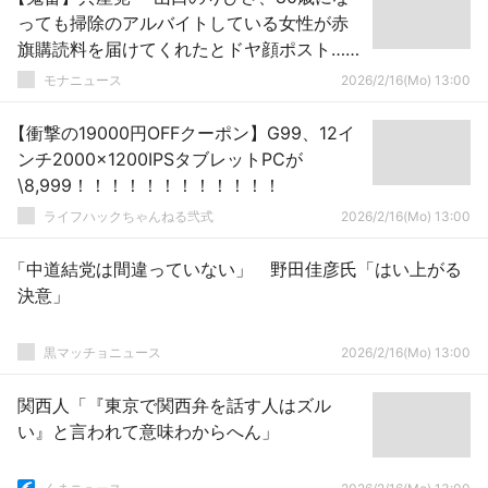
っても掃除のアルバイトしている女性が赤
旗購読料を届けてくれたとドヤ顔ポスト…ネ
ット「赤旗やめたら生活楽になるんちとち
モナニュース
2026/2/16(Mo) 13:00
ゃう？」
【衝撃の19000円OFFクーポン】G99、12イ
ンチ2000x1200IPSタブレットPCが
\8,999！！！！！！！！！！！！
ライフハックちゃんねる弐式
2026/2/16(Mo) 13:00
「中道結党は間違っていない」 野田佳彦氏「はい上がる
決意」
黒マッチョニュース
2026/2/16(Mo) 13:00
関西人「『東京で関西弁を話す人はズル
い』と言われて意味わからへん」