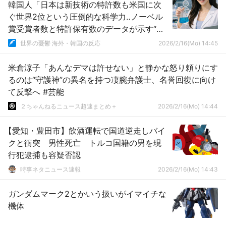
韓国人「日本は新技術の特許数も米国に次
ぐ世界2位という圧倒的な科学力‥ノーベル
賞受賞者数と特許保有数のデータが示す“技
術大国”の真実」→「想像を絶する…」
世界の憂鬱 海外・韓国の反応
2026/2/16(Mo) 14:45
米倉涼子「あんなデマは許せない」と静かな怒り頼りにす
るのは“守護神”の異名を持つ凄腕弁護士、名誉回復に向け
て反撃へ #芸能
２ちゃんねるニュース超速まとめ＋
2026/2/16(Mo) 14:44
【愛知・豊田市】飲酒運転で国道逆走しバイ
クと衝突 男性死亡 トルコ国籍の男を現
行犯逮捕も容疑否認
時事ネタニュース速報
2026/2/16(Mo) 14:43
ガンダムマーク2とかいう扱いがイマイチな
機体