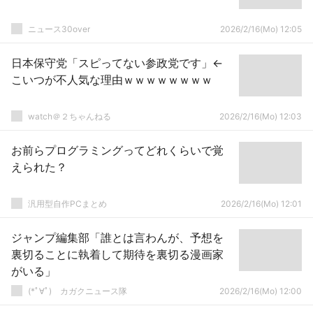
ニュース30over
2026/2/16(Mo) 12:05
日本保守党「スピってない参政党です」←
こいつが不人気な理由ｗｗｗｗｗｗｗｗ
watch＠２ちゃんねる
2026/2/16(Mo) 12:03
お前らプログラミングってどれくらいで覚
えられた？
汎用型自作PCまとめ
2026/2/16(Mo) 12:01
ジャンプ編集部「誰とは言わんが、予想を
裏切ることに執着して期待を裏切る漫画家
がいる」
(*ﾟ∀ﾟ)ゞカガクニュース隊
2026/2/16(Mo) 12:00