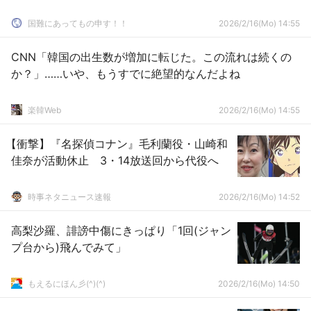
国難にあってもの申す！！
2026/2/16(Mo) 14:55
CNN「韓国の出生数が増加に転じた。この流れは続くの
か？」……いや、もうすでに絶望的なんだよね
楽韓Web
2026/2/16(Mo) 14:55
【衝撃】『名探偵コナン』毛利蘭役・山崎和
佳奈が活動休止 3・14放送回から代役へ
時事ネタニュース速報
2026/2/16(Mo) 14:52
高梨沙羅、誹謗中傷にきっぱり「1回(ジャン
プ台から)飛んでみて」
もえるにほん彡(^)(^)
2026/2/16(Mo) 14:50