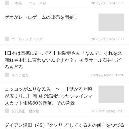
日本第一！ニュース録
2026/2/16(Mo) 12:29
ゲオがレトロゲームの販売を開始！
ゴールデンタイムズ
2026/2/16(Mo) 12:27
【日本は軍拡に走ってる】松陰寺さん「なんで、それを北
朝鮮や中国に言わないんですか？」→ ラサール石井しど
ろもどろ
キムチ速報
2026/2/16(Mo) 12:20
コツコツがムリな民族 〜 【儲かると噂
が広まり…】 韓国で好調だったシャインマ
スカット価格80％暴落、その背景
反日愚国 恨寓瘻
2026/2/16(Mo) 12:15
ダイアン津田（49）“クソリプ”してくる人の傾向をつづる