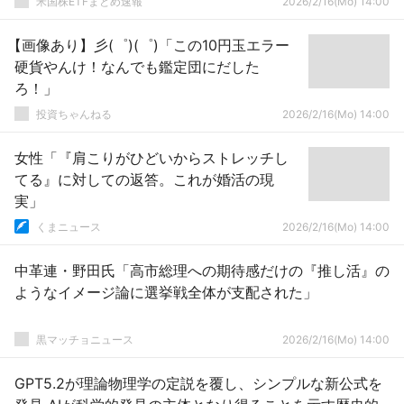
米国株ETFまとめ速報
2026/2/16(Mo) 14:00
【画像あり】彡(゜)(゜)「この10円玉エラー
硬貨やんけ！なんでも鑑定団にだした
ろ！」
投資ちゃんねる
2026/2/16(Mo) 14:00
女性「『肩こりがひどいからストレッチし
てる』に対しての返答。これが婚活の現
実」
くまニュース
2026/2/16(Mo) 14:00
中革連・野田氏「高市総理への期待感だけの『推し活』の
ようなイメージ論に選挙戦全体が支配された」
黒マッチョニュース
2026/2/16(Mo) 14:00
GPT5.2が理論物理学の定説を覆し、シンプルな新公式を