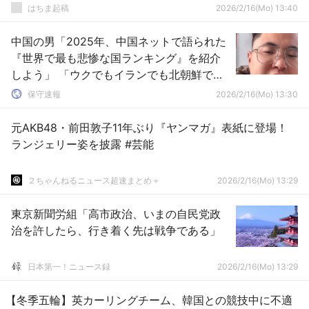
はちま起稿
2026/2/16(Mo) 13:40
中国の男「2025年、中国ネットで語られた
『世界で最も悲惨な国ランキング』を紹介
しよう」 「ウクでもイランでも北朝鮮でも
ロシアでもない・・・日本だ」
保守速報
2026/2/16(Mo) 13:30
元AKB48・前田敦子11年ぶり『ヤンマガ』表紙に登場！
ランジェリー姿を披露 #芸能
２ちゃんねるニュース超速まとめ＋
2026/2/16(Mo) 13:29
東京新聞労組「高市政治、いまの自民党政
治を許したら、行き着く先は戦争である」
日本第一！ニュース録
2026/2/16(Mo) 13:29
【冬季五輪】英カーリングチーム、韓国との競技中に不適