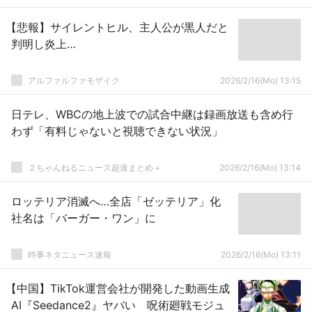
【悲報】サイレントヒル、主人公が黒人だと
判明し炎上…
アルファルファモザイク
2026/2/16(Mo) 13:15
日テレ、WBCの地上波での試合中継は録画放送も含め行
わず「有料じゃないと視聴できない状況」
２ちゃんねるニュース超速まとめ＋
2026/2/16(Mo) 13:14
ロッテリア消滅へ…全店「ゼッテリア」化
社名は「バーガー・ワン」に
時事ネタニュース速報
2026/2/16(Mo) 13:11
【中国】TikTok運営会社が開発した動画生成
AI『Seedance2』ヤバい 呪術廻戦モジュ