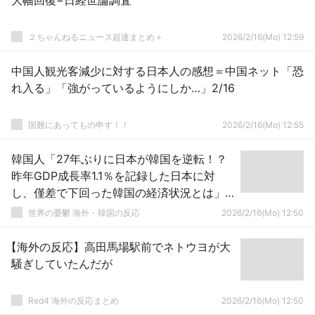
大幅回復−日経世論調査
２ちゃんねるニュース超速まとめ＋
2026/2/16(Mo) 12:59
中国人観光客減少に対する日本人の感想＝中国ネット「恐
れ入る」「強がっているようにしか…」2/16
国難にあってもの申す！！
2026/2/16(Mo) 12:55
韓国人「27年ぶりに日本が韓国を逆転！？
昨年GDP成長率1.1％を記録した日本に対
し、僅差で下回った韓国の経済状況とは」
→「ガチで驚愕した（ﾌﾞﾙﾌﾞﾙ…」
世界の憂鬱 海外・韓国の反応
2026/2/16(Mo) 12:50
【海外の反応】高田馬場駅前でネトウヨが大
騒ぎしていたんだが
Red4 海外の反応まとめ
2026/2/16(Mo) 12:50