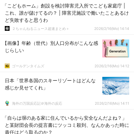
「こどもホーム」創設を検討障害児入所でこども家庭庁 |
これ、誰が儲けてるの？ | 障害児施設で働いたことあるけ
ど失敗すると思うわ
２ちゃんねるニュース超速まとめ＋
2026/2/16(Mo) 14:14
【画像】年齢（世代）別人口分布がこんな感
じらしい
ゴールデンタイムズ
2026/2/16(Mo) 14:12
日本「世界各国のスキーリゾートはどんな
感じか見せてくれ」
海外の万国反応記＠海外の反応
2026/2/16(Mo) 14:11
「自らは塀のある家に住んでいるから安全なんだよね？」
と某財団会長の提言書にツッコミ殺到、なんかあった時に
責任はどう取るのか？