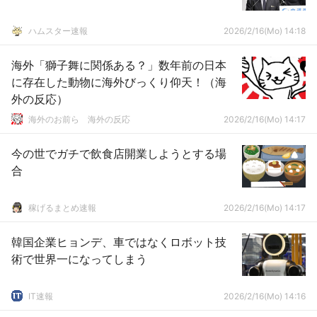
ハムスター速報
2026/2/16(Mo) 14:18
海外「獅子舞に関係ある？」数年前の日本
に存在した動物に海外びっくり仰天！（海
外の反応）
海外のお前ら 海外の反応
2026/2/16(Mo) 14:17
今の世でガチで飲食店開業しようとする場
合
稼げるまとめ速報
2026/2/16(Mo) 14:17
韓国企業ヒョンデ、車ではなくロボット技
術で世界一になってしまう
IT速報
2026/2/16(Mo) 14:16