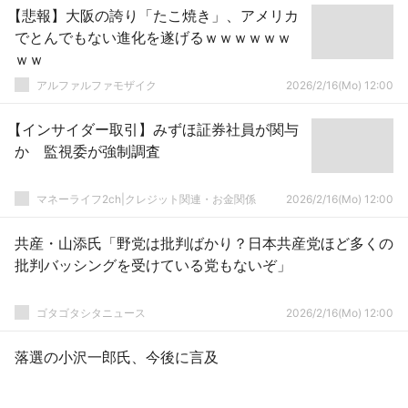
【悲報】大阪の誇り「たこ焼き」、アメリカ
でとんでもない進化を遂げるｗｗｗｗｗｗ
ｗｗ
アルファルファモザイク
2026/2/16(Mo) 12:00
【インサイダー取引】みずほ証券社員が関与
か 監視委が強制調査
マネーライフ2ch|クレジット関連・お金関係
2026/2/16(Mo) 12:00
共産・山添氏「野党は批判ばかり？日本共産党ほど多くの
批判バッシングを受けている党もないぞ」
ゴタゴタシタニュース
2026/2/16(Mo) 12:00
落選の小沢一郎氏、今後に言及