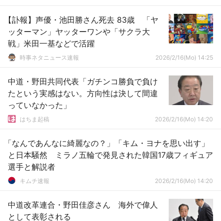
【訃報】声優・池田勝さん死去 83歳 「ヤ
ッターマン」ヤッターワンや「サクラ大
戦」米田一基などで活躍
時事ネタニュース速報
2026/2/16(Mo) 14:25
中道・野田共同代表「ガチンコ勝負で負け
たという実感はない。方向性は決して間違
っていなかった」
はちま起稿
2026/2/16(Mo) 14:20
「なんであんなに綺麗なの？」「キム・ヨナを思い出す」
と日本騒然 ミラノ五輪で発見された韓国17歳フィギュア
選手と解説者
キムチ速報
2026/2/16(Mo) 14:20
中道改革連合・野田佳彦さん 海外で偉人
として表彰される