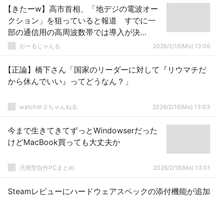
【きたーw】高市首相、「地デジの電波オー
クション」を狙っていると報道 すでに一
部の通信用の高周波数帯では導入が決
定！！
おーるじゃんる
2026/2/16(Mo) 13:06
【正論】橋下さん「国家のリーダーに対して『リウマチだ
から休んでいい』ってどうなん？」
watch＠２ちゃんねる
2026/2/16(Mo) 13:03
今まで生きてきてずっとWindowserだった
けどMacBook買っても大丈夫か
汎用型自作PCまとめ
2026/2/16(Mo) 13:01
Steamレビューにハードウェアスペックの添付機能が追加