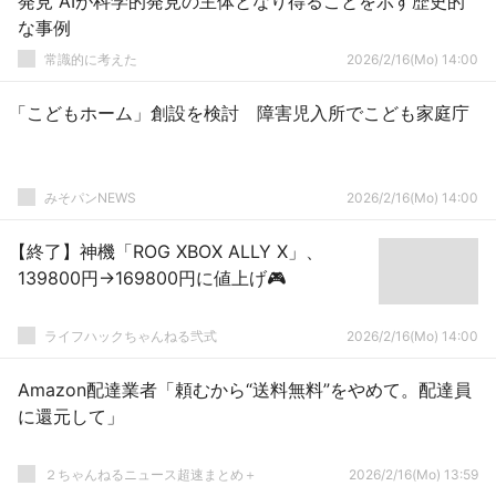
発見 AIが科学的発見の主体となり得ることを示す歴史的
な事例
常識的に考えた
2026/2/16(Mo) 14:00
「こどもホーム」創設を検討 障害児入所でこども家庭庁
みそパンNEWS
2026/2/16(Mo) 14:00
【終了】神機「ROG XBOX ALLY X」、
139800円→169800円に値上げ🎮
ライフハックちゃんねる弐式
2026/2/16(Mo) 14:00
Amazon配達業者「頼むから“送料無料”をやめて。配達員
に還元して」
２ちゃんねるニュース超速まとめ＋
2026/2/16(Mo) 13:59