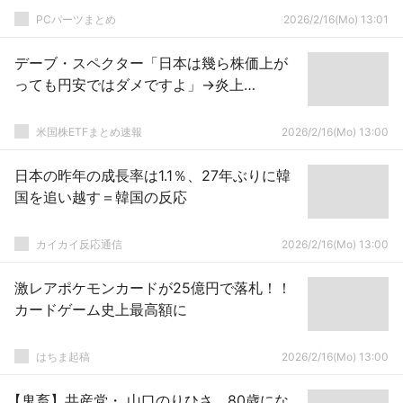
PCパーツまとめ
2026/2/16(Mo) 13:01
デーブ・スペクター「日本は幾ら株価上が
っても円安ではダメですよ」→炎上…
米国株ETFまとめ速報
2026/2/16(Mo) 13:00
日本の昨年の成長率は1.1％、27年ぶりに韓
国を追い越す＝韓国の反応
カイカイ反応通信
2026/2/16(Mo) 13:00
激レアポケモンカードが25億円で落札！！
カードゲーム史上最高額に
はちま起稿
2026/2/16(Mo) 13:00
【鬼畜】共産党・ 山口のりひさ、80歳にな