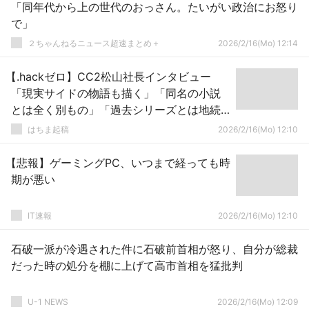
「同年代から上の世代のおっさん。たいがい政治にお怒り
で」
２ちゃんねるニュース超速まとめ＋
2026/2/16(Mo) 12:14
【.hackゼロ】CC2松山社長インタビュー
「現実サイドの物語も描く」「同名の小説
とは全く別もの」「過去シリーズとは地続
きではない」
はちま起稿
2026/2/16(Mo) 12:10
【悲報】ゲーミングPC、いつまで経っても時
期が悪い
IT速報
2026/2/16(Mo) 12:10
石破一派が冷遇された件に石破前首相が怒り、自分が総裁
だった時の処分を棚に上げて高市首相を猛批判
U-1 NEWS
2026/2/16(Mo) 12:09