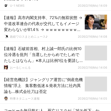
U-1 NEWS
2026/2/16(Mo) 14:09
【速報】高市内閣支持率、72%の無双状態 →
中道改革連合の代表が交代してもイメージ
変わらないが81.4％ → ｗｗｗｗｗｗｗｗｗ
ｗｗｗｗｗｗｗｗｗｗｗｗｗ
政経ワロスまとめニュース♪
2026/2/16(Mo) 14:08
【速報】石破前首相、村上誠一郎氏の比例10
位冷遇を批判「当選したからめでたしめで
たしとはならん」※本人は比例1位を要請し
ていた模様
おーるじゃんる
2026/2/16(Mo) 14:06
【経営危機説】ジャングリア運営に“倒産危機
情報”浮上 集客数低迷＆発表方法に社内異
論も…株式会社刀は否定
時事ネタニュース速報
2026/2/16(Mo) 14:05
コーヒーを毎日飲む人、死亡リスクが「16％低下」か。