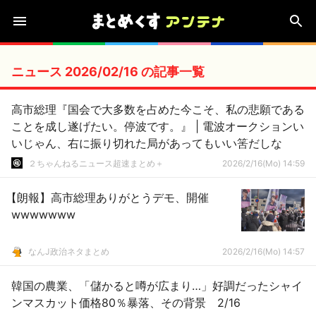
ニュース 2026/02/16 の記事一覧
高市総理『国会で大多数を占めた今こそ、私の悲願である
ことを成し遂げたい。停波です。』 | 電波オークションい
いじゃん、右に振り切れた局があってもいい筈だしな
２ちゃんねるニュース超速まとめ＋
2026/2/16(Mo) 14:59
【朗報】高市総理ありがとうデモ、開催
wwwwwww
なんJ政治ネタまとめ
2026/2/16(Mo) 14:57
韓国の農業、「儲かると噂が広まり…」好調だったシャイ
ンマスカット価格80％暴落、その背景 2/16