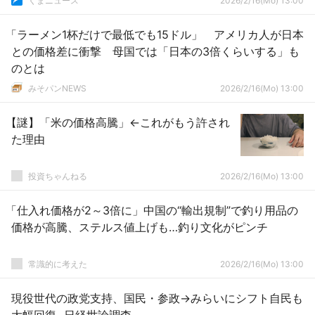
くまニュース
2026/2/16(Mo) 13:00
「ラーメン1杯だけで最低でも15ドル」 アメリカ人が日本
との価格差に衝撃 母国では「日本の3倍くらいする」も
のとは
みそパンNEWS
2026/2/16(Mo) 13:00
【謎】「米の価格高騰」←これがもう許され
た理由
投資ちゃんねる
2026/2/16(Mo) 13:00
「仕入れ価格が2～3倍に」中国の“輸出規制”で釣り用品の
価格が高騰、ステルス値上げも…釣り文化がピンチ
常識的に考えた
2026/2/16(Mo) 13:00
現役世代の政党支持、国民・参政→みらいにシフト自民も