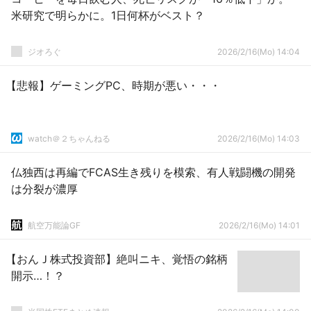
米研究で明らかに。1日何杯がベスト？
ジオろぐ
2026/2/16(Mo) 14:04
【悲報】ゲーミングPC、時期が悪い・・・
watch＠２ちゃんねる
2026/2/16(Mo) 14:03
仏独西は再編でFCAS生き残りを模索、有人戦闘機の開発
は分裂が濃厚
航空万能論GF
2026/2/16(Mo) 14:01
【おんＪ株式投資部】絶叫ニキ、覚悟の銘柄
開示…！？