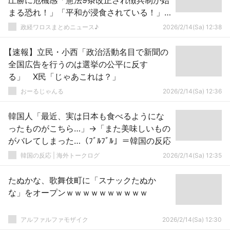
圧勝に危機感「憲法9条改正され徴兵制が始
まる恐れ！」「平和が浸食されている！」
518回目の座り込み
政経ワロスまとめニュース♪
2026/2/14(Sa) 12:38
【速報】立民・小西「政治活動名目で新聞の
全国広告を行うのは選挙の公平に反す
る」 X民「じゃあこれは？」
おーるじゃんる
2026/2/14(Sa) 12:36
韓国人「最近、実は日本も食べるようにな
ったものがこちら…」→「また美味しいもの
がバレてしまった…（ﾌﾞﾙﾌﾞﾙ」＝韓国の反応
韓国の反応 | 海外トークログ
2026/2/14(Sa) 12:35
たぬかな、歌舞伎町に「スナックたぬか
な」をオープンｗｗｗｗｗｗｗｗｗｗ
アルファルファモザイク
2026/2/14(Sa) 12:30