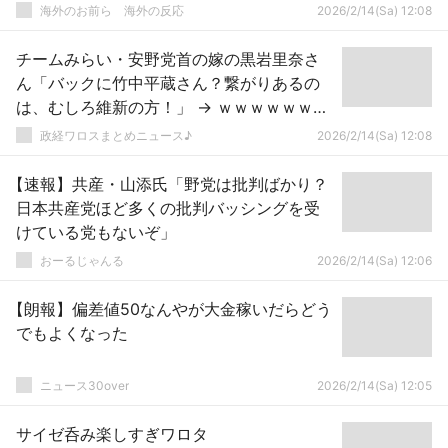
海外のお前ら 海外の反応
2026/2/14(Sa) 12:08
チームみらい・安野党首の嫁の黒岩里奈さ
ん「バックに竹中平蔵さん？繋がりあるの
は、むしろ維新の方！」 → ｗｗｗｗｗｗｗ
ｗｗｗｗｗｗｗｗｗｗｗ
政経ワロスまとめニュース♪
2026/2/14(Sa) 12:08
【速報】共産・山添氏「野党は批判ばかり？
日本共産党ほど多くの批判バッシングを受
けている党もないぞ」
おーるじゃんる
2026/2/14(Sa) 12:06
【朗報】偏差値50なんやが大金稼いだらどう
でもよくなった
ニュース30over
2026/2/14(Sa) 12:05
サイゼ呑み楽しすぎワロタ