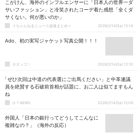
こがけん、海外のインフルエンサーに「日本人の世界一ダ
サいファッション」と冷笑されたコーデ着た感想「全くダ
サくない。何が悪いのか」
２ちゃんねるニュース超速まとめ＋
2026/2/14(Sa) 12:14
Ado、初の実写ジャケット写真公開！！！
ネタンゴ！
2026/2/14(Sa) 12:10
「ぜひ次回は中道の代表選にご出馬ください」と中革連議
員を絶賛する石破前首相が話題に、お二人は似てますもん
ね
U-1 NEWS
2026/2/14(Sa) 12:09
外国人「日本の銀行ってどうしてこんなに
複雑なの？」（海外の反応）