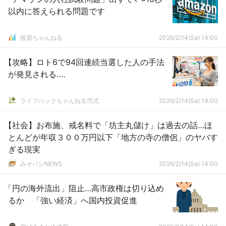
以内に答えられる問題です
投資ちゃんねる
2026/2/14(Sa) 14:00
【攻略】ロト6で94回連続当選した人の手法
が発見される‥‥
ライフハックちゃんねる弐式
2026/2/14(Sa) 14:00
【社会】お布施、戒名料で「坊主丸儲け」は過去の話…ほ
とんどが年収３００万円以下「地方の寺の僧侶」のヤバす
ぎる現実
みそパンNEWS
2026/2/14(Sa) 14:00
「円の海外流出」阻止…高市政権は切り込め
るか 「強い経済」へ国内投資促進