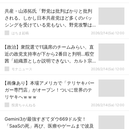
共産・山添拓氏「野党は批判ばかりと批判
される。しかし日本共産党ほど多くのバッ
シングを受けている党もない。野党攻撃は
批判されるどころか増幅している」
はちま起稿
2026/2/14(Sa) 12:00
【政治】衆院選で11議席のチームみらい、直
近の政党支持率が下から2番目と判明…暇空
茜「組織票としか説明できない。カルト宗
教真如苑だとおもいます」
モナニュース
2026/2/14(Sa) 12:00
【画像あり】本場アメリカで「テリヤキバー
ガー専門店」がオープン！ついに世界のテ
リヤキへｗｗｗ
投資ちゃんねる
2026/2/14(Sa) 12:00
Gemini3が最強すぎてダウ669ドル安！
「SaaSの死」再び、医療やゲームまで波及