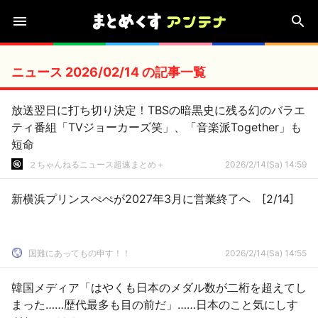
ニュース 2026/02/14 の記事一覧
放送翌日に打ち切り決定！TBSの暗黒史に残る幻のバラエ
ティ番組「TVジョーカーズ笑」、「音楽派Together」も
短命
２ちゃんねるニュース超速まとめ＋
2026/2/14(Sa) 14:59
新横浜プリンスぺぺが2027年3月に営業終了へ [2/14]
国難にあってもの申す！！
2026/2/14(Sa) 14:55
韓国メディア「はやくも日本のメダル数が二桁を超えてし
まった……歴代最多も目の前だ」……日本のこと気にしす