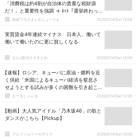
「消費税は約4割が自治体の貴重な税財源
だ！」と重要性を強調 → ﾈｯﾄ「選挙終わっ
た途端これ」「これが自民党」ｗｗｗｗｗ
政経ワロスまとめニュース♪
2026/2/14(Sa) 13:08
ｗｗｗｗｗｗ
実質賃金4年連続マイナス 日本人、働いて
働いて働いたのに更に貧しくなる
なんJ政治ネタまとめ
2026/2/14(Sa) 13:06
【速報】ロシア、キューバに原油・燃料を近
く供給「米国によるキューバ経済を窒息さ
せようとする試みが多くの困難を引き起こ
している」
おーるじゃんる
2026/2/14(Sa) 13:06
【動画】大人気アイドル「乃木坂46」の歌と
ダンスがこちら【Pickup】
アルファルファモザイク
2026/2/14(Sa) 13:06