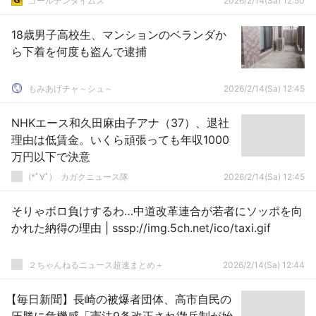
ゴールデンタイムズ
2026/2/14(Sa) 12:50
18歳男子高校生、マンションのベランダか
ら下着を何度も盗んで逮捕
もみあげチャ～シュ～
2026/2/14(Sa) 12:45
NHKエース和久田麻由子アナ（37）、退社
理由は低賃金。いくら頑張っても年収1000
万円以下で決意
(*ﾟ∀ﾟ)ゞカガクニュース隊
2026/2/14(Sa) 12:45
そりゃボロ負けするわ…中道改革連合が若者にソッポを向
かれた納得の理由 | sssp://img.5ch.net/ico/taxi.gif
２ちゃんねるニュース超速まとめ＋
2026/2/14(Sa) 12:44
【毎日新聞】長崎の被爆者団体、高市自民の