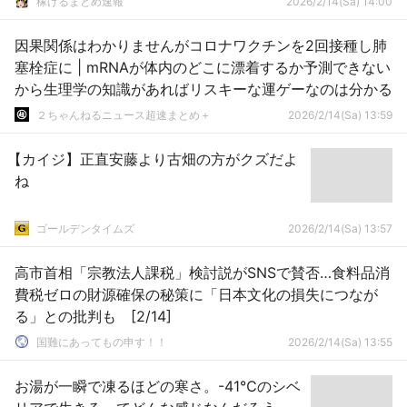
稼げるまとめ速報
2026/2/14(Sa) 14:00
因果関係はわかりませんがコロナワクチンを2回接種し肺
塞栓症に | mRNAが体内のどこに漂着するか予測できない
から生理学の知識があればリスキーな運ゲーなのは分かる
２ちゃんねるニュース超速まとめ＋
2026/2/14(Sa) 13:59
【カイジ】正直安藤より古畑の方がクズだよ
ね
ゴールデンタイムズ
2026/2/14(Sa) 13:57
高市首相「宗教法人課税」検討説がSNSで賛否…食料品消
費税ゼロの財源確保の秘策に「日本文化の損失につなが
る」との批判も [2/14]
国難にあってもの申す！！
2026/2/14(Sa) 13:55
お湯が一瞬で凍るほどの寒さ。-41℃のシベ