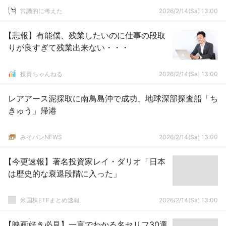
常識的に考えた
2026/2/14(Sa) 13:00
【悲報】有能僕、残業したいのに仕事の段取
りが良すぎて残業出来ない・・・
投資ちゃんねる
2026/2/14(Sa) 13:00
レアアース泥採取に南鳥島沖で成功、地球深部探査船「ち
きゅう」帰港
みそパンNEWS
2026/2/14(Sa) 13:00
【今更速報】著名投資家レイ・ダリオ「日本
は歴史的な衰退段階に入った」
米国株ETFまとめ速報
2026/2/14(Sa) 13:00
【映画好き必見】一言でわかる名セリフ30選