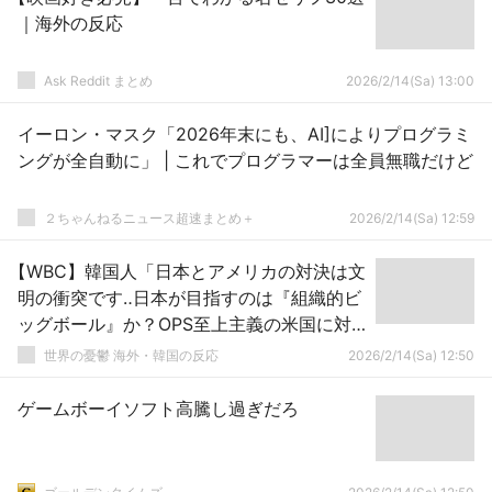
｜海外の反応
Ask Reddit まとめ
2026/2/14(Sa) 13:00
イーロン・マスク「2026年末にも、AI]によりプログラミ
ングが全自動に」 | これでプログラマーは全員無職だけど
２ちゃんねるニュース超速まとめ＋
2026/2/14(Sa) 12:59
【WBC】韓国人「日本とアメリカの対決は文
明の衝突です‥日本が目指すのは『組織的ビ
ッグボール』か？OPS至上主義の米国に対
する得点分業システムに驚きの声」
世界の憂鬱 海外・韓国の反応
2026/2/14(Sa) 12:50
ゲームボーイソフト高騰し過ぎだろ