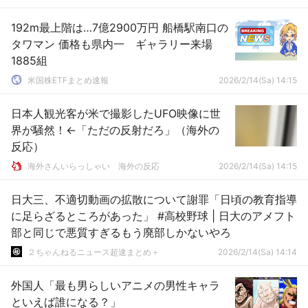
192m最上階は…7億2900万円 船橋駅南口の
タワマン 価格も県内一 ギャラリー来場
1885組
米国株ETFまとめ速報
2026/2/14(Sa) 14:15
日本人観光客が米で撮影したUFO映像に世
界が騒然！←「ただの反射だろ」（海外の
反応）
海外さんいらっしゃい 海外の反応
2026/2/14(Sa) 14:15
日大三、不適切動画の拡散について謝罪「日頃の教育指導
に足らざるところがあった」 #高校野球 | 日大のアメフト
部と同じで悪質すぎるもう廃部しかないやろ
２ちゃんねるニュース超速まとめ＋
2026/2/14(Sa) 14:14
外国人「最も男らしいアニメの男性キャラ
といえば誰になる？」