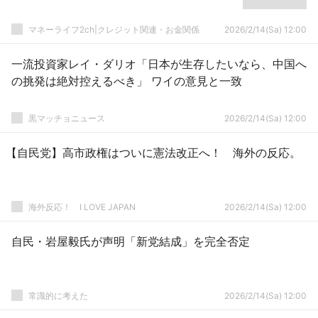
マネーライフ2ch|クレジット関連・お金関係
2026/2/14(Sa) 12:00
一流投資家レイ・ダリオ「日本が生存したいなら、中国へ
の挑発は絶対控えるべき」 ワイの意見と一致
黒マッチョニュース
2026/2/14(Sa) 12:00
【自民党】高市政権はついに憲法改正へ！ 海外の反応。
海外反応！ I LOVE JAPAN
2026/2/14(Sa) 12:00
自民・岩屋毅氏が声明「新党結成」を完全否定
常識的に考えた
2026/2/14(Sa) 12:00