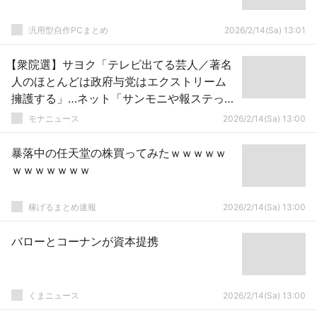
汎用型自作PCまとめ
2026/2/14(Sa) 13:01
【衆院選】サヨク「テレビ出てる芸人／著名
人のほとんどは政府与党はエクストリーム
擁護する」…ネット「サンモニや報ステって
番組知ってます？」
モナニュース
2026/2/14(Sa) 13:00
暴落中の任天堂の株買ってみたｗｗｗｗｗ
ｗｗｗｗｗｗｗ
稼げるまとめ速報
2026/2/14(Sa) 13:00
バローとコーナンが資本提携
くまニュース
2026/2/14(Sa) 13:00