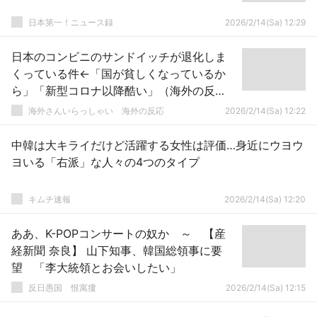
日本第一！ニュース録
2026/2/14(Sa) 12:29
日本のコンビニのサンドイッチが退化しま
くっている件←「国が貧しくなっているか
ら」「新型コロナ以降酷い」（海外の反
応）
海外さんいらっしゃい 海外の反応
2026/2/14(Sa) 12:22
中韓は大キライだけど活躍する女性は評価…身近にウヨウ
ヨいる「右派」な人々の4つのタイプ
キムチ速報
2026/2/14(Sa) 12:20
ああ、K-POPコンサートの奴か ～ 【産
経新聞 奈良】 山下知事、韓国総領事に要
望 「李大統領とお会いしたい」
反日愚国 恨寓瘻
2026/2/14(Sa) 12:15