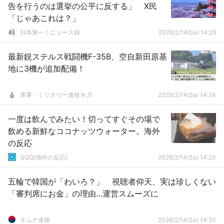
告を行うのは選挙の公平に反する」 X民
「じゃあこれは？」
日本第一！ニュース録
2026/2/14(Sa) 14:29
最新鋭ステルス戦闘機F-35B、空自新田原基
地に3機が追加配備！
軍事・ミリタリー速報☆彡
2026/2/14(Sa) 14:24
一度は飲んでみたい！切ってすぐその場で
飲める新鮮なココナッツウォーター。海外
の反応
QQQ(海外の反応)
2026/2/14(Sa) 14:20
五輪で韓国が「わいろ？」 視聴者仰天、実は珍しくない
「審判席にお金」の理由…運営スムーズに
キムチ速報
2026/2/14(Sa) 14:20