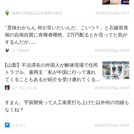
海外の万国反応記＠海外の反応
2026/2/14(Sa) 14:11
「意味わからん 何が言いたいんだ、こいつ？」と石破前首
相の自画自賛に有権者唖然、2万円配るとか言ってた気が
するんだが……
U-1 NEWS
2026/2/14(Sa) 14:09
【山梨】不法滞在の外国人が解体現場で住民
トラブル、雇用主「私が中国に行って連れ
てくることもあるが紹介を受け連れてくる
ことが多い」
おーるじゃんる
2026/2/14(Sa) 14:06
すまん、宇宙開発って人工衛星打ち上げた以外何の功績も
なくね？
ジオろぐ
2026/2/14(Sa) 14:04