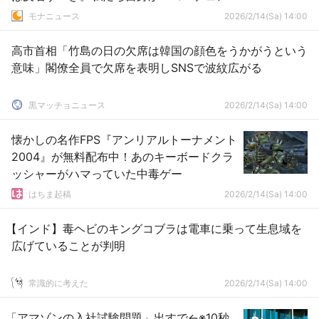
バーにいた」→批判殺到して謝罪に追い込
モナニュース
2026/2/14(Sa) 14:00
まれる
高市首相「竹島の日の欠席は韓国の顔色をうかがうという
意味」閣僚全員で欠席を表明しSNSで波紋広がる
黒マッチョニュース
2026/2/14(Sa) 14:00
懐かしの名作FPS『アンリアルトーナメント
2004』が無料配布中！あのキーボードクラ
ッシャーがハマっていた中毒ゲー
はちま起稿
2026/2/14(Sa) 14:00
【インド】毒ヘビのキングコブラは電車に乗って生息域を
広げていることが判明
常識的に考えた
2026/2/14(Sa) 14:00
「アマゾンの入社試験問題」出すで←※10秒