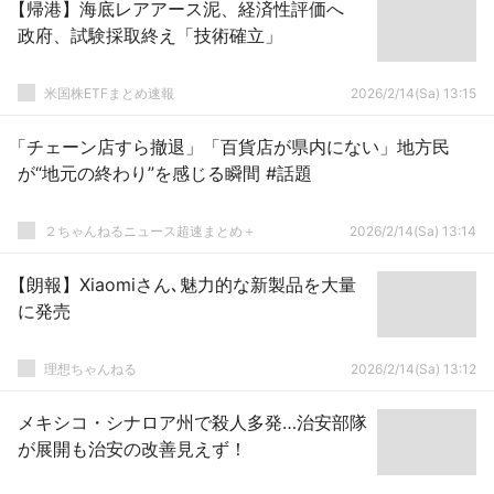
【帰港】海底レアアース泥、経済性評価へ
政府、試験採取終え「技術確立」
米国株ETFまとめ速報
2026/2/14(Sa) 13:15
「チェーン店すら撤退」「百貨店が県内にない」地方民
が“地元の終わり”を感じる瞬間 #話題
２ちゃんねるニュース超速まとめ＋
2026/2/14(Sa) 13:14
【朗報】Xiaomiさん､魅力的な新製品を大量
に発売
理想ちゃんねる
2026/2/14(Sa) 13:12
メキシコ・シナロア州で殺人多発…治安部隊
が展開も治安の改善見えず！