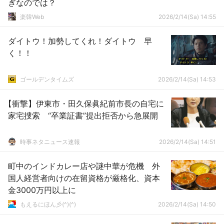
ぎなのでは？
楽韓Web
2026/2/14(Sa) 14:55
ダイトウ！加勢してくれ！ダイトウ 早
く！！
ゴールデンタイムズ
2026/2/14(Sa) 14:53
【衝撃】伊東市・田久保眞紀前市長の自宅に
家宅捜索 “卒業証書”提出拒否から急展開
時事ネタニュース速報
2026/2/14(Sa) 14:51
町中のインドカレー店や謎中華が危機 外
国人経営者向けの在留資格が厳格化、資本
金3000万円以上に
もえるにほん彡(^)(^)
2026/2/14(Sa) 14:50