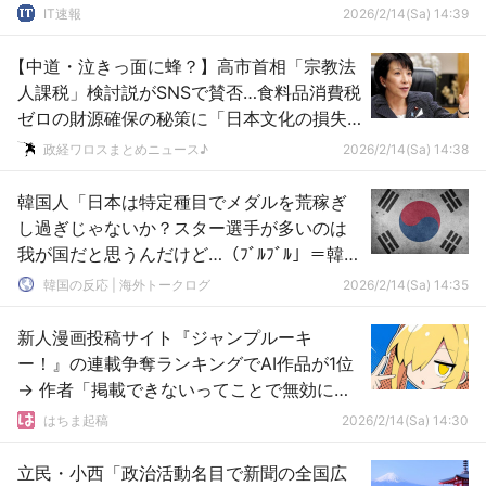
IT速報
2026/2/14(Sa) 14:39
【中道・泣きっ面に蜂？】高市首相「宗教法
人課税」検討説がSNSで賛否…食料品消費税
ゼロの財源確保の秘策に「日本文化の損失
につながる」との批判も
政経ワロスまとめニュース♪
2026/2/14(Sa) 14:38
韓国人「日本は特定種目でメダルを荒稼ぎ
し過ぎじゃないか？スター選手が多いのは
我が国だと思うんだけど…（ﾌﾞﾙﾌﾞﾙ」＝韓国
の反応
韓国の反応 | 海外トークログ
2026/2/14(Sa) 14:35
新人漫画投稿サイト『ジャンプルーキ
ー！』の連載争奪ランキングでAI作品が1位
→ 作者「掲載できないってことで無効にな
りました」
はちま起稿
2026/2/14(Sa) 14:30
立民・小西「政治活動名目で新聞の全国広