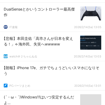
DualSenseとかいうコントローラー最高傑
作
IT速報
2026/2/14(Sa) 13:05
【悲報】本田圭佑「高市さんが日本を変え
る！」←海外民、失笑へwwwww
watch＠２ちゃんねる
2026/2/14(Sa) 13:03
【朗報】iPhone 17e、ガチでちょうどいいスマホになりそ
う
PCパーツまとめ
2026/2/14(Sa) 13:01
(´・ω・`)Windows11はいつ安定するんだ
よ…