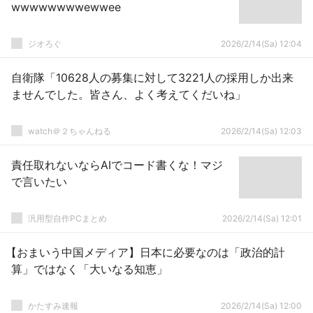
wwwwwwwwewwee
ジオろぐ
2026/2/14(Sa) 12:04
自衛隊「10628人の募集に対して3221人の採用しか出来
ませんでした。皆さん、よく考えてくだいね」
watch＠２ちゃんねる
2026/2/14(Sa) 12:03
責任取れないならAIでコード書くな！マジ
で言いたい
汎用型自作PCまとめ
2026/2/14(Sa) 12:01
【おまいう中国メディア】日本に必要なのは「政治的計
算」ではなく「大いなる知恵」
かたすみ速報
2026/2/14(Sa) 12:00