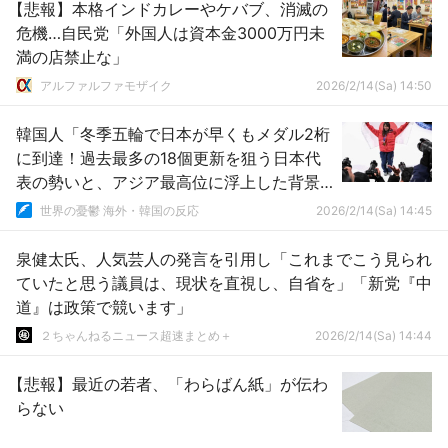
【悲報】本格インドカレーやケバブ、消滅の
危機…自民党「外国人は資本金3000万円未
満の店禁止な」
アルファルファモザイク
2026/2/14(Sa) 14:50
韓国人「冬季五輪で日本が早くもメダル2桁
に到達！過去最多の18個更新を狙う日本代
表の勢いと、アジア最高位に浮上した背景
に韓国人が驚愕！」→「正直、羨ましい
世界の憂鬱 海外・韓国の反応
2026/2/14(Sa) 14:45
（ﾌﾞﾙﾌﾞﾙ」
泉健太氏、人気芸人の発言を引用し「これまでこう見られ
ていたと思う議員は、現状を直視し、自省を」「新党『中
道』は政策で競います」
２ちゃんねるニュース超速まとめ＋
2026/2/14(Sa) 14:44
【悲報】最近の若者、「わらばん紙」が伝わ
らない