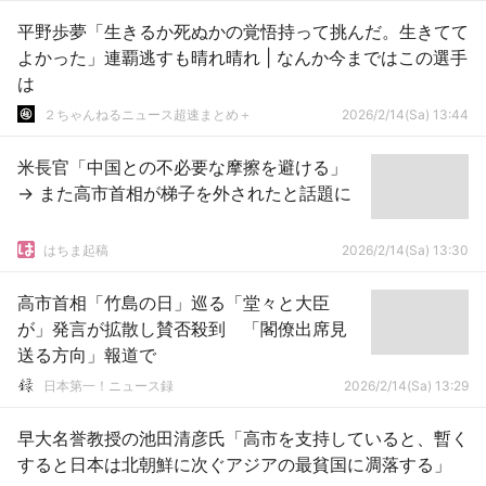
平野歩夢「生きるか死ぬかの覚悟持って挑んだ。生きてて
よかった」連覇逃すも晴れ晴れ | なんか今まではこの選手
は
２ちゃんねるニュース超速まとめ＋
2026/2/14(Sa) 13:44
米長官「中国との不必要な摩擦を避ける」
→ また高市首相が梯子を外されたと話題に
はちま起稿
2026/2/14(Sa) 13:30
高市首相「竹島の日」巡る「堂々と大臣
が」発言が拡散し賛否殺到 「閣僚出席見
送る方向」報道で
日本第一！ニュース録
2026/2/14(Sa) 13:29
早大名誉教授の池田清彦氏「高市を支持していると、暫く
すると日本は北朝鮮に次ぐアジアの最貧国に凋落する」