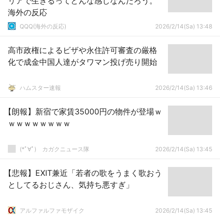
リアで生きるってどんな感じなんだろう。
海外の反応
QQQ(海外の反応)
2026/2/14(Sa) 13:48
高市政権によるビザや永住許可審査の厳格
化で成金中国人達がタワマン投げ売り開始
ハムスター速報
2026/2/14(Sa) 13:46
【朗報】新宿で家賃35000円の物件が登場ｗ
ｗｗｗｗｗｗｗｗ
(*ﾟ∀ﾟ)ゞカガクニュース隊
2026/2/14(Sa) 13:45
【悲報】EXIT兼近「若者の歌をうまく歌おう
としてるおじさん、気持ち悪すぎ」
アルファルファモザイク
2026/2/14(Sa) 13:45