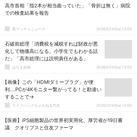
高市首相「指2本が相当曲っていた」「骨折は無く」病院
での検査結果を報告
黒マッチョニュース
2026/2/14(Sa) 13:00
石破前総理「消費税を減税すれば財政が悪
化して物価高になる。小学生でもわかる話
だ」「高市総理には説明責任がある」
はちま起稿
2026/2/14(Sa) 13:00
【画像】この「HDMIダミープラグ」が便
利‥‥PCが4Kモニター繋がってる！と勘違い
することで→
ライフハックちゃんねる弐式
2026/2/14(Sa) 13:00
【医療】iPS細胞製品の世界初実用化、厚労省が19日審
議 クオリプスと住友ファーマ