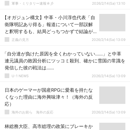
軍事・ミリタリー速報☆彡
2026/2/14(Sa) 13:10
【オガジュン構文】中革・小川淳也代表「自
衛隊明記あり得る」報道について一部誤解
と釈明するも、結局どっちつかずで結論が
ないと話題に（動画）
正義の見方
2026/2/14(Sa) 13:09
「自分達が負けた原因を全くわかっていない……」と中革
連元議員の敗因分析にツッコミ殺到、確かに雪国の常識を
発信した彼の戦法は……
U-1 NEWS
2026/2/14(Sa) 13:09
日本のゲーマーが国産RPGに愛着を持たな
くなった理由に海外興味津々！（海外の反
応）
海外のお前ら 海外の反応
2026/2/14(Sa) 13:09
林総務大臣、高市総理の政策にブレーキか