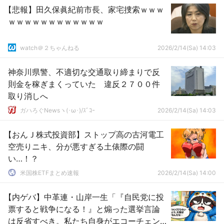
【悲報】田久保眞紀前市長、家宅捜索ｗｗｗ
ｗｗｗｗｗｗｗｗｗｗｗｗ
watch＠２ちゃんねる
2026/2/14(Sa) 14:03
神奈川県警、不適切な交通取り締まりで反
則金を稼ぎまくっていた 違反２７００件
取り消しへ
ガハろぐNewsヽ(･ω･)/ｽﾞｺｰ
2026/2/14(Sa) 14:03
【おんＪ株式投資部】ストップ高の古河電工
空売りニキ、分が悪すぎる土俵際の闘
い…！？
米国株ETFまとめ速報
2026/2/14(Sa) 14:00
【内ゲバ】中革連・山岸一生「『自民党に投
票すると戦争になる！』と煽った選挙言論
は反省すべき。私たち自身がエコーチェン