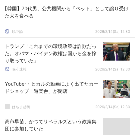
【韓国】70代男、公共機関から「ペット」として譲り受け
た犬を食べる
脱亜論
2026/2/14(Sa) 12:30
トランプ「これまでの環境政策は詐欺だっ
た。オバマ・バイデン政権は国から金を搾
り取っていた」
保守速報
2026/2/14(Sa) 12:30
YouTuber・ヒカルの動画によく出てたカー
ドショップ「遊楽舎」が閉店
はちま起稿
2026/2/14(Sa) 12:30
高市早苗、かつてリベラルズという政策集
団に参加していた