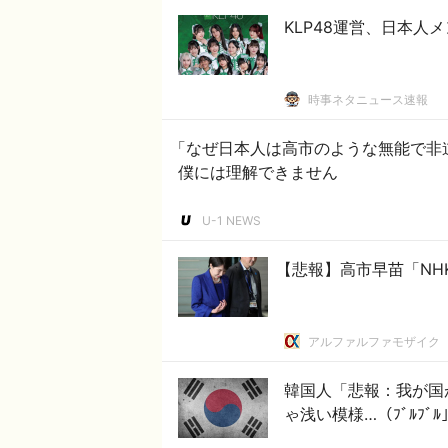
KLP48運営、日本
時事ネタニュース速報
「なぜ日本人は高市のような無能で非
僕には理解できません
U-1 NEWS
【悲報】高市早苗「NH
アルファルファモザイク
韓国人「悲報：我が国
ゃ浅い模様…（ﾌﾞﾙﾌﾞ