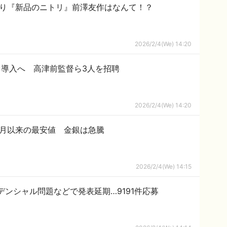
より『新品のニトリ』前澤友作はなんて！？
2026/2/4(We) 14:20
導入へ 高津前監督ら3人を招聘
2026/2/4(We) 14:20
1月以来の最安値 金銀は急騰
2026/2/4(We) 14:15
ンシャル問題などで発表延期…9191件応募