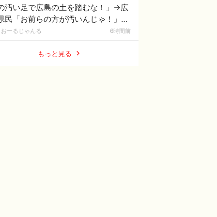
の汚い足で広島の土を踏むな！」→広
県民「お前らの方が汚いんじゃ！」
ワシらが広島県民じゃ」
おーるじゃんる
6時間前
もっと見る