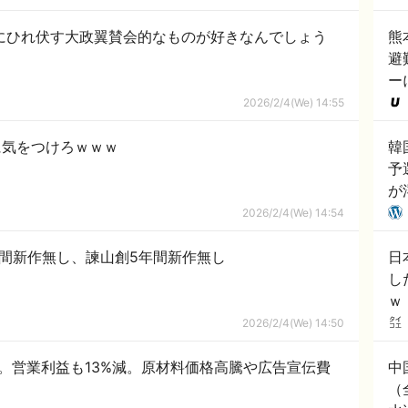
熊
避
ー
2026/2/4(We) 14:55
に気をつけろｗｗｗ
韓
予
が
外
2026/2/4(We) 14:54
間新作無し、諫山創5年間新作無し
日
し
ｗ
2026/2/4(We) 14:50
減。営業利益も13%減。原材料価格高騰や広告宣伝費
中
（