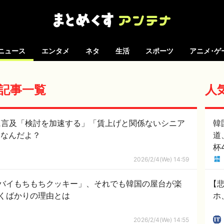
ニュース
エンタメ
ネタ
生活
スポーツ
アニメ･ゲ
 の記事一覧
人
に言及「検討を加速する」「賃上げと関係ないシニア
韓
速」ってなんだよ？
道
杯
で
2026/2/4(We) 14:59
あ
ー
バイもちもちクッキー」、それでも韓国の屋台が楽
【悲
くばかりの理由とは
ホ
2026/2/4(We) 14:55