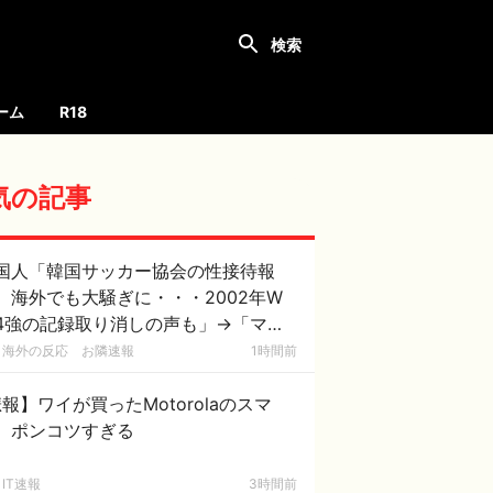
ーム
R18
気の記事
国人「韓国サッカー協会の性接待報
、海外でも大騒ぎに・・・2002年W
4強の記録取り消しの声も」→「マジ
国の恥だ」「2002年まで疑う価値が
海外の反応 お隣速報
1時間前
る」「国民や国が築いた国格をサッカ
選手が足で蹴り飛ばすね」
報】ワイが買ったMotorolaのスマ
、ポンコツすぎる
IT速報
3時間前