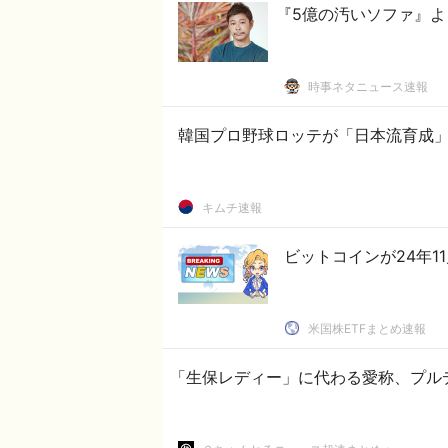
『5億の汚いソファ』
時事ネタニュース速報
韓国プロ野球ロッテが「日本流育成」
キムチ速報
ビットコインが24年1
米国株ETFまとめ速報
「生保レディー」に代わる愛称、プルデ