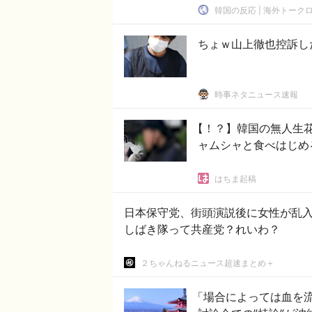
韓国の反応 | 海外トーク
ちょｗ山上徹也控訴し
時事ネタニュース速報
【！？】韓国の無人生
ャムシャと食べはじめ
はちま起稿
日本保守党、街頭演説後に女性が乱入
しばき隊って共産党？れいわ？
２ちゃんねるニュース超速まとめ＋
「場合によっては血を