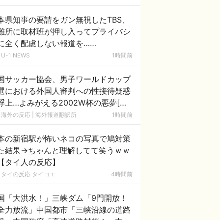
本県知事の要請をガン無視したTBS、
難所に取材班が押し入ってプライバシ
に全く配慮しない報道を……
U-1 NEWS
1時間前
国サッカー協会、男子ワールドカップ
選における外国人審判への性接待疑惑
浮上…よみがえる2002W杯の悪夢[海
の反応]
海外の反応 | 海外報道翻訳所
1時間前
本の新宿駅が怖いネコの写真で鳩対策
た結果→ちゃんと理解してて笑うｗｗ
【タイ人の反応】
タイの反応 タイコエ
4時間前
国「大洪水！」三峡ダム「9門開放！
全力放流」中国都市「三峡沿線の道路