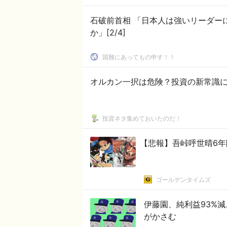
石破前首相 「日本人は強いリーダーにひれ伏す大政翼賛会的なものが好きなんでしょう
か」[2/4]
国難にあってもの申す！！
オルカン一択は危険？投資の新常識
投資ネタ集めておいたのだ！
【悲報】吾峠呼世晴6年
ゴールデンタイムズ
伊藤園、純利益93%
がかさむ