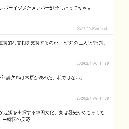
人メンバーイジメたメンバー処分したってｗｗｗ
2026/2/4(We) 14:41
道義的な首相を支持するのか」と”知の巨人”が批判、
2026/2/4(We) 14:39
K討論欠席は木原が決めた。私ではない」
2026/2/4(We) 14:39
が起源を主張する韓国文化、実は歴史がめちゃくち
ﾙ」＝韓国の反応