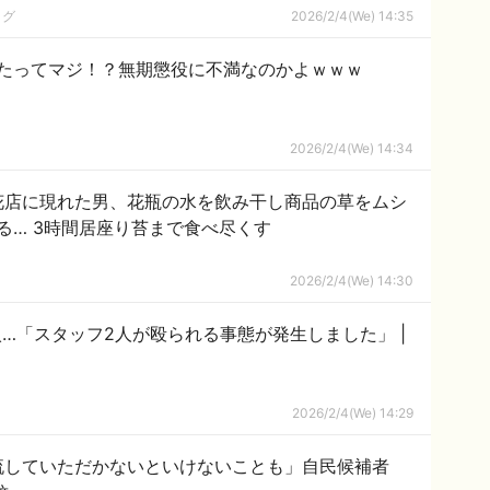
ログ
2026/2/4(We) 14:35
たってマジ！？無期懲役に不満なのかよｗｗｗ
2026/2/4(We) 14:34
花店に現れた男、花瓶の水を飲み干し商品の草をムシ
る… 3時間居座り苔まで食べ尽くす
2026/2/4(We) 14:30
…「スタッフ2人が殴られる事態が発生しました」 |
2026/2/4(We) 14:29
流していただかないといけないことも」自民候補者