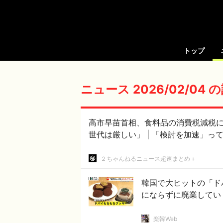
トップ
ニュース 2026/02/04
高市早苗首相、食料品の消費税減税
世代は厳しい」 | 「検討を加
２ちゃんねるニュース超速まとめ＋
韓国で大ヒットの「ド
にならずに廃業してい
楽韓Web