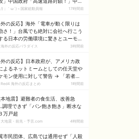
没」中国政府「高速道路封鎖！」中国
ム「緊急放流に合わせて開門（土砂崩
/)；｀ω´)＜国家総動員報
17時間前
発生」→
海外の反応】海外「電車が動く限りは
勤さ！」台風でも絶対に会社へ行こう
する日本の労働環境に驚きとユーモア
れる本音を語り合う外国人たち
海外の反応パラダイス
3時間前
海外の反応】日本政府が、アメリカ政
によるネットミームとしての任天堂や
ケモン使用に対して警告 → 「若者票
集めたいんだろうな」「任天堂の法務
Red4 海外の反応まとめ
1時間前
隊が出てくるぞ」
熊本地震】避難者の食生活、改善急
…調理できず「パン飽き飽き」断水な
３万戸超
大地震・前兆・予言.com
4時間前
翼市民団体、広島では通用せず「人殺