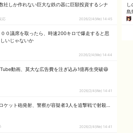
数社しか作れない巨大な鉄の器に巨額投資するシナ
し
島
「
反応
2026/2/4(We) 14:45
００議席を取ったら、時速200キロで爆走すると思
起らしいじゃないか
2026/2/4(We) 14:44
Tube動画、莫大な広告費を注ぎ込み1億再生突破😆
2026/2/4(We) 14:41
ロケット砲発射、警察が容疑者3人を追撃戦で射殺…
彡
2026/2/4(We) 14:41