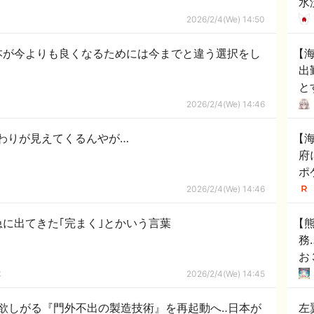
水
ダ
2026/2/4(We) 14:50
れ
本が今よりも良くなるためには今までと違う選択をし
【
出
と
溢
2026/2/4(We) 14:46
わりが見えてくるんやが…
【
府
ポ
を
2026/2/4(We) 14:46
部
に出てきた｢完まく｣とかいう言葉
【
務
お
隊
2026/2/4(We) 14:45
欲しがる『門外不出の製造技術』を再起動へ‥日本が
左