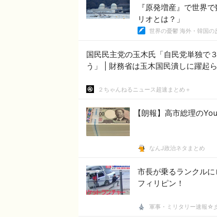
『原発増産』で世界で
リオとは？」
世界の憂鬱 海外・韓国の
国民民主党の玉木氏「自民党単独で３
う」 | 財務省は玉木国民潰しに躍
２ちゃんねるニュース超速まとめ＋
【朗報】高市総理のYou
なんJ政治ネタまとめ
市長が乗るランクルに
フィリピン！
軍事・ミリタリー速報☆