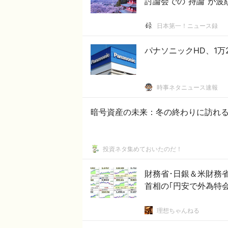
討論会での”持論”が波
日本第一！ニュース録
パナソニックHD、1万
時事ネタニュース速報
暗号資産の未来：冬の終わりに訪れ
投資ネタ集めておいたのだ！
財務省･日銀＆米財務
首相の｢円安で外為特
理想ちゃんねる