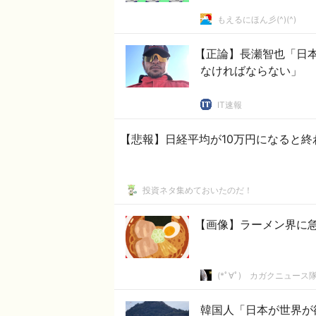
もえるにほん彡(^)(^)
【正論】長瀬智也「日
なければならない」
IT速報
【悲報】日経平均が10万円になると終
投資ネタ集めておいたのだ！
【画像】ラーメン界に急
(*ﾟ∀ﾟ)ゞカガクニュース
韓国人「日本が世界が