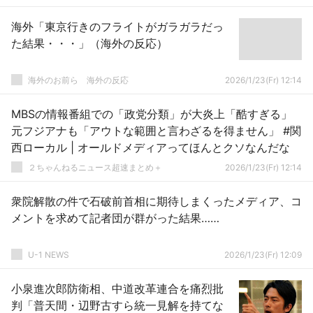
海外「東京行きのフライトがガラガラだっ
た結果・・・」（海外の反応）
海外のお前ら 海外の反応
2026/1/23(Fr) 12:14
MBSの情報番組での「政党分類」が大炎上「酷すぎる」
元フジアナも「アウトな範囲と言わざるを得ません」 #関
西ローカル | オールドメディアってほんとクソなんだな
２ちゃんねるニュース超速まとめ＋
2026/1/23(Fr) 12:14
衆院解散の件で石破前首相に期待しまくったメディア、コ
メントを求めて記者団が群がった結果……
U-1 NEWS
2026/1/23(Fr) 12:09
小泉進次郎防衛相、中道改革連合を痛烈批
判「普天間・辺野古すら統一見解を持てな