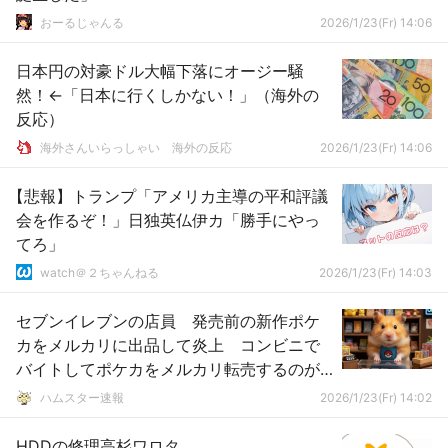
おーるじゃんる
2026/1/23(Fr) 14:06
日本円の対豪ドル大幅下落にオージー騒
然！←「日本に行くしかない！」（海外の
反応）
海外さんいらっしゃい 海外の反応
2026/1/23(Fr) 14:06
【悲報】トランプ「アメリカ主導の平和評議
会を作るぞ！」日独英仏伊カ「勝手にやっ
てろ」
watch＠２ちゃんねる
2026/1/23(Fr) 14:03
セブンイレブンの店員 発売前の新作ポケ
カをメルカリに出品して炎上 コンビニで
バイトしてポケカをメルカリ転売するのが
最強の稼ぎルートに
ハムスター速報
2026/1/23(Fr) 14:02
HDDの修理高杉ワロタ