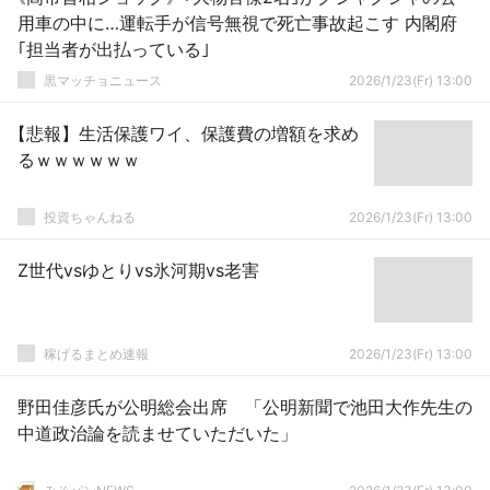
用車の中に…運転手が信号無視で死亡事故起こす 内閣府
｢担当者が出払っている｣
黒マッチョニュース
2026/1/23(Fr) 13:00
【悲報】生活保護ワイ、保護費の増額を求め
るｗｗｗｗｗｗ
投資ちゃんねる
2026/1/23(Fr) 13:00
Z世代vsゆとりvs氷河期vs老害
稼げるまとめ速報
2026/1/23(Fr) 13:00
野田佳彦氏が公明総会出席 「公明新聞で池田大作先生の
中道政治論を読ませていただいた」