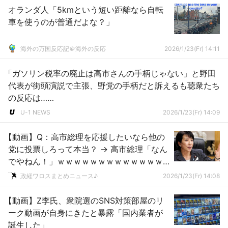
オランダ人「5kmという短い距離なら自転
車を使うのが普通だよな？」
海外の万国反応記＠海外の反応
2026/1/23(Fr) 14:11
「ガソリン税率の廃止は高市さんの手柄じゃない」と野田
代表が街頭演説で主張、野党の手柄だと訴えるも聴衆たち
の反応は……
U-1 NEWS
2026/1/23(Fr) 14:09
【動画】Q：高市総理を応援したいなら他の
党に投票しろって本当？ → 高市総理「なん
でやねん！」ｗｗｗｗｗｗｗｗｗｗｗｗｗ
ｗｗｗｗｗｗｗｗ
政経ワロスまとめニュース♪
2026/1/23(Fr) 14:08
【動画】Z李氏、衆院選のSNS対策部屋のリ
ーク動画が自身にきたと暴露「国内業者が
誕生した」