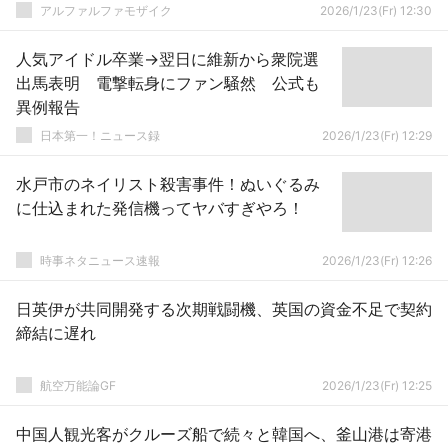
アルファルファモザイク
2026/1/23(Fr) 12:30
人気アイドル卒業→翌日に維新から衆院選
出馬表明 電撃転身にファン騒然 公式も
異例報告
日本第一！ニュース録
2026/1/23(Fr) 12:29
水戸市のネイリスト殺害事件！ぬいぐるみ
に仕込まれた発信機ってヤバすぎやろ！
時事ネタニュース速報
2026/1/23(Fr) 12:26
日英伊が共同開発する次期戦闘機、英国の資金不足で契約
締結に遅れ
航空万能論GF
2026/1/23(Fr) 12:25
中国人観光客がクルーズ船で続々と韓国へ、釜山港は寄港