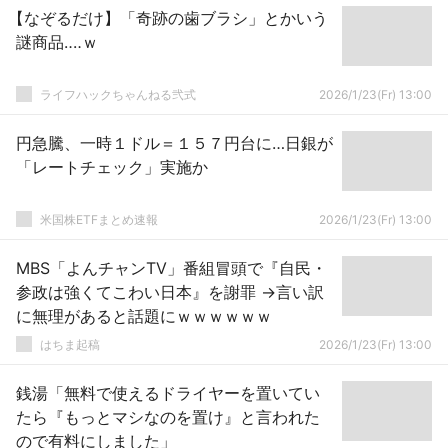
【なぞるだけ】「奇跡の歯ブラシ」とかいう
謎商品‥‥ｗ
ライフハックちゃんねる弐式
2026/1/23(Fr) 13:00
円急騰、一時１ドル＝１５７円台に…日銀が
「レートチェック」実施か
米国株ETFまとめ速報
2026/1/23(Fr) 13:00
MBS「よんチャンTV」番組冒頭で『自民・
参政は強くてこわい日本』を謝罪 →言い訳
に無理があると話題にｗｗｗｗｗｗ
はちま起稿
2026/1/23(Fr) 13:00
銭湯「無料で使えるドライヤーを置いてい
たら『もっとマシなのを置け』と言われた
ので有料にしました」