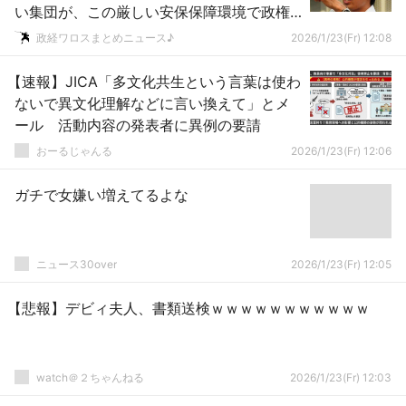
い集団が、この厳しい安保保障環境で政権
運営できると思いますか？」ｗｗｗｗｗｗ
政経ワロスまとめニュース♪
2026/1/23(Fr) 12:08
ｗｗｗｗｗ
【速報】JICA「多文化共生という言葉は使わ
ないで異文化理解などに言い換えて」とメ
ール 活動内容の発表者に異例の要請
おーるじゃんる
2026/1/23(Fr) 12:06
ガチで女嫌い増えてるよな
ニュース30over
2026/1/23(Fr) 12:05
【悲報】デビィ夫人、書類送検ｗｗｗｗｗｗｗｗｗｗｗ
watch＠２ちゃんねる
2026/1/23(Fr) 12:03