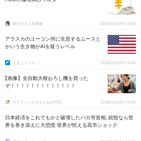
稼げるまとめ速報
2026/1/23(Fr) 14:00
アラスカのユーコン州に生息するムースと
かいう生き物がAIを疑うレベル
くまニュース
2026/1/23(Fr) 14:00
【画像】全自動大根おろし機を買った
ぞ！！！！！！！！！！！！！
ライフハックちゃんねる弐式
2026/1/23(Fr) 14:00
日本経済をこれでもかと破壊したバカ市首相､続投なら世
界を巻き添えに大恐慌 世界が怯える高市ショック