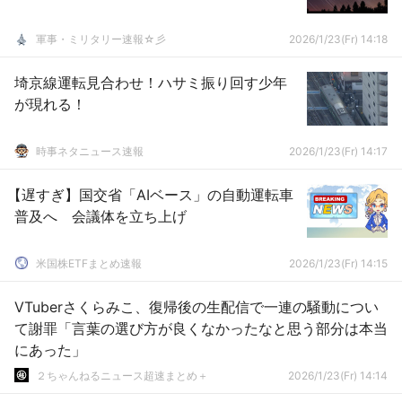
軍事・ミリタリー速報☆彡
2026/1/23(Fr) 14:18
埼京線運転見合わせ！ハサミ振り回す少年
が現れる！
時事ネタニュース速報
2026/1/23(Fr) 14:17
【遅すぎ】国交省「AIベース」の自動運転車
普及へ 会議体を立ち上げ
米国株ETFまとめ速報
2026/1/23(Fr) 14:15
VTuberさくらみこ、復帰後の生配信で一連の騒動につい
て謝罪「言葉の選び方が良くなかったなと思う部分は本当
にあった」
２ちゃんねるニュース超速まとめ＋
2026/1/23(Fr) 14:14