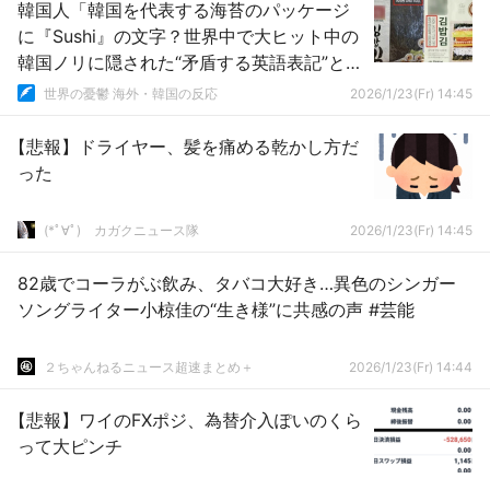
韓国人「韓国を代表する海苔のパッケージ
に『Sushi』の文字？世界中で大ヒット中の
韓国ノリに隠された“矛盾する英語表記”と
は？」→「衝撃の事実…」
世界の憂鬱 海外・韓国の反応
2026/1/23(Fr) 14:45
【悲報】ドライヤー、髪を痛める乾かし方だ
った
(*ﾟ∀ﾟ)ゞカガクニュース隊
2026/1/23(Fr) 14:45
82歳でコーラがぶ飲み、タバコ大好き…異色のシンガー
ソングライター小椋佳の“生き様”に共感の声 #芸能
２ちゃんねるニュース超速まとめ＋
2026/1/23(Fr) 14:44
【悲報】ワイのFXポジ、為替介入ぽいのくら
って大ピンチ