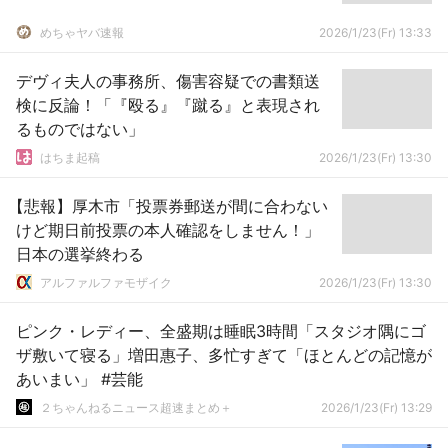
めちゃヤバ速報
2026/1/23(Fr) 13:33
デヴィ夫人の事務所、傷害容疑での書類送
検に反論！「『殴る』『蹴る』と表現され
るものではない」
はちま起稿
2026/1/23(Fr) 13:30
【悲報】厚木市「投票券郵送が間に合わない
けど期日前投票の本人確認をしません！」
日本の選挙終わる
アルファルファモザイク
2026/1/23(Fr) 13:30
ピンク・レディー、全盛期は睡眠3時間「スタジオ隅にゴ
ザ敷いて寝る」増田惠子、多忙すぎて「ほとんどの記憶が
あいまい」 #芸能
２ちゃんねるニュース超速まとめ＋
2026/1/23(Fr) 13:29