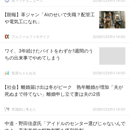
黒マッチョニュース
2026/1/23(Fr) 14:00
【朗報】革ジャン「AIのせいで失職？配管工
や電気工になれ」
アルファルファモザイク
2026/1/23(Fr) 14:00
ワイ、3年続けたバイトをわずか1週間のう
ちの出来事でやめてしまう
投資ちゃんねる
2026/1/23(Fr) 14:00
【社会】離婚届け出は冬がピーク 熟年離婚が増加「夫が
死ぬまで待てない」離婚申し立て妻は夫の2倍
常識的に考えた
2026/1/23(Fr) 14:00
中道・野田佳彦氏「アイドルのセンター選びじゃないんで