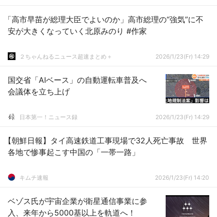
「高市早苗が総理大臣でよいのか」高市総理の“強気”に不
安が大きくなっていく北原みのり #作家
２ちゃんねるニュース超速まとめ＋
2026/1/23(Fr) 14:29
国交省「AIベース」の自動運転車普及へ
会議体を立ち上げ
日本第一！ニュース録
2026/1/23(Fr) 14:29
【朝鮮日報】タイ高速鉄道工事現場で32人死亡事故 世界
各地で惨事起こす中国の「一帯一路」
キムチ速報
2026/1/23(Fr) 14:20
ベゾス氏が宇宙企業が衛星通信事業に参
入、来年から5000基以上を軌道へ！