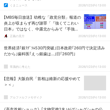
くまニュース
2026/1/23(Fr) 13:00
【MBS毎日放送】幼稚な「政党分類」報道の
炎上が収まらず再び謝罪「『強くてこわい
日本』ではなく、中露北からみて『手強
い』という意味」武田一顕氏が出演し詳細
正義の見方
2026/1/23(Fr) 13:00
に釈明…番組側「武田氏の見解を正しく聞き
取ることができず」（動画）
世界経済｢銀1ｸﾞﾗﾑ530円突破｣日本政府｢260円で決定済み
だから｣歯科医｢えっ銀歯は…｣日｢260円｣
常識的に考えた
2026/1/23(Fr) 13:00
【悲報】大阪自民「首相は維新の応援やめて
＞＜」
アルファルファモザイク
2026/1/23(Fr) 13:00
《高市首相ショック》｢大物官僚2名｣がグシャグシャの公