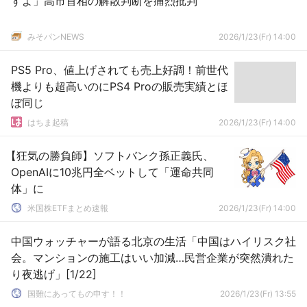
すよ」高市首相の解散判断を痛烈批判
みそパンNEWS
2026/1/23(Fr) 14:00
PS5 Pro、値上げされても売上好調！前世代
機よりも超高いのにPS4 Proの販売実績とほ
ぼ同じ
はちま起稿
2026/1/23(Fr) 14:00
【狂気の勝負師】ソフトバンク孫正義氏、
OpenAIに10兆円全ベットして「運命共同
体」に
米国株ETFまとめ速報
2026/1/23(Fr) 14:00
中国ウォッチャーが語る北京の生活「中国はハイリスク社
会。マンションの施工はいい加減…民営企業が突然潰れた
り夜逃げ」[1/22]
国難にあってもの申す！！
2026/1/23(Fr) 13:55