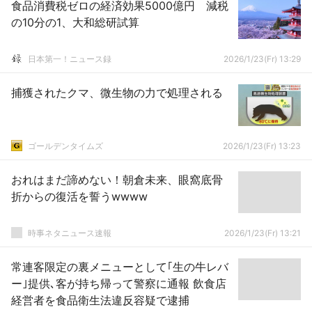
食品消費税ゼロの経済効果5000億円 減税
の10分の1、大和総研試算
日本第一！ニュース録
2026/1/23(Fr) 13:29
捕獲されたクマ、微生物の力で処理される
ゴールデンタイムズ
2026/1/23(Fr) 13:23
おれはまだ諦めない！朝倉未来、眼窩底骨
折からの復活を誓うwwww
時事ネタニュース速報
2026/1/23(Fr) 13:21
常連客限定の裏メニューとして｢生の牛レバ
ー｣提供､客が持ち帰って警察に通報 飲食店
経営者を食品衛生法違反容疑で逮捕