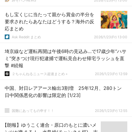
みそパンNEWS
2026/1/23(Fr) 13:00
もし宝くじに当たって親から賞金の半分を
要求されたらあなたはどうする？海外の反
応まとめ
Ask Reddit まとめ
2026/1/23(Fr) 13:00
埼京線など運転再開は午後6時の見込み…で17歳少年“ハサ
ミ”突きつけ現行犯逮捕で運転見合わせ帰宅ラッシュを直
撃 #続報
２ちゃんねるニュース超速まとめ＋
2026/1/23(Fr) 12:59
中国、対日レアアース輸出3割増 25年12月、280トン
日中関係悪化の影響は限定的 [1/23]
国難にあってもの申す！！
2026/1/23(Fr) 12:55
【朗報】ゆうこく連合・原口のもとに濃いメ