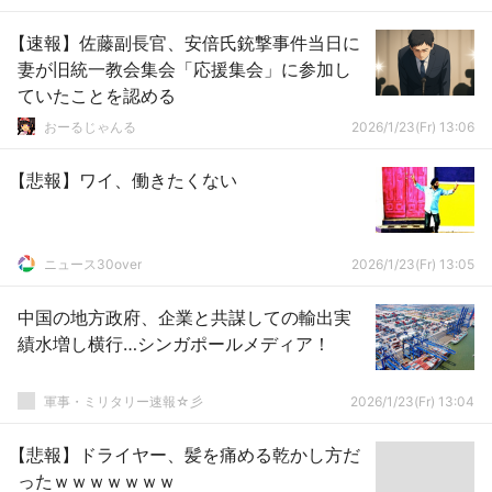
【速報】佐藤副長官、安倍氏銃撃事件当日に
妻が旧統一教会集会「応援集会」に参加し
ていたことを認める
おーるじゃんる
2026/1/23(Fr) 13:06
【悲報】ワイ、働きたくない
ニュース30over
2026/1/23(Fr) 13:05
中国の地方政府、企業と共謀しての輸出実
績水増し横行…シンガポールメディア！
軍事・ミリタリー速報☆彡
2026/1/23(Fr) 13:04
【悲報】ドライヤー、髪を痛める乾かし方だ
ったｗｗｗｗｗｗｗ