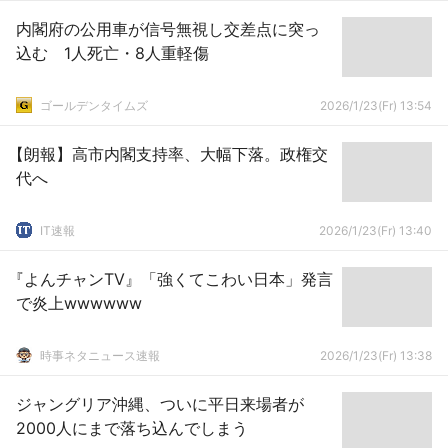
内閣府の公用車が信号無視し交差点に突っ
込む 1人死亡・8人重軽傷
ゴールデンタイムズ
2026/1/23(Fr) 13:54
【朗報】高市内閣支持率、大幅下落。政権交
代へ
IT速報
2026/1/23(Fr) 13:40
『よんチャンTV』「強くてこわい日本」発言
で炎上wwwwww
時事ネタニュース速報
2026/1/23(Fr) 13:38
ジャングリア沖縄、ついに平日来場者が
2000人にまで落ち込んでしまう