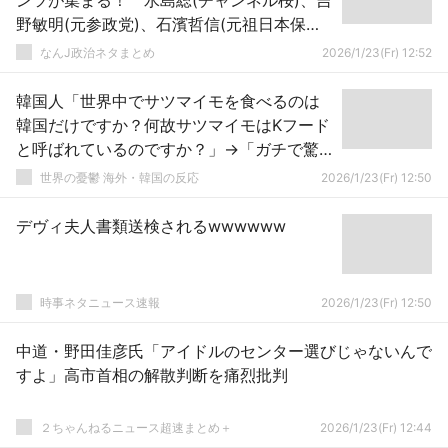
ンツが集まる！ 水島総(チャンネル桜)、吉
野敏明(元参政党)、石濱哲信(元祖日本保守
党)ら
なんJ政治ネタまとめ
2026/1/23(Fr) 12:52
韓国人「世界中でサツマイモを食べるのは
韓国だけですか？何故サツマイモはKフード
と呼ばれているのですか？」→「ガチで驚
愕した…（ﾌﾞﾙﾌﾞﾙ」
世界の憂鬱 海外・韓国の反応
2026/1/23(Fr) 12:50
デヴィ夫人書類送検されるwwwwww
時事ネタニュース速報
2026/1/23(Fr) 12:50
中道・野田佳彦氏「アイドルのセンター選びじゃないんで
すよ」高市首相の解散判断を痛烈批判
２ちゃんねるニュース超速まとめ＋
2026/1/23(Fr) 12:44