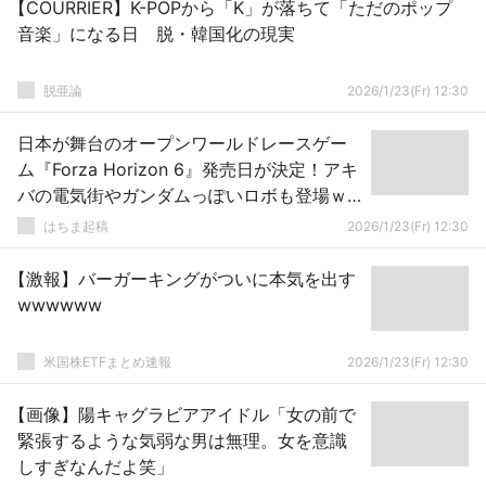
【COURRIER】K-POPから「K」が落ちて「ただのポップ
音楽」になる日 脱・韓国化の現実
脱亜論
2026/1/23(Fr) 12:30
日本が舞台のオープンワールドレースゲー
ム『Forza Horizon 6』発売日が決定！アキ
バの電気街やガンダムっぽいロボも登場ｗ
ｗｗｗ
はちま起稿
2026/1/23(Fr) 12:30
【激報】バーガーキングがついに本気を出す
wwwwww
米国株ETFまとめ速報
2026/1/23(Fr) 12:30
【画像】陽キャグラビアアイドル「女の前で
緊張するような気弱な男は無理。女を意識
しすぎなんだよ笑」