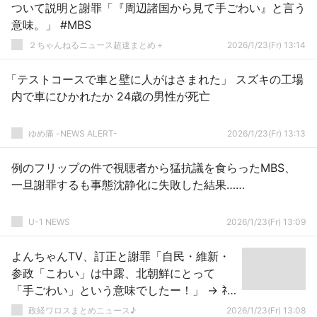
ついて説明と謝罪「『周辺諸国から見て手ごわい』と言う
意味。」 #MBS
２ちゃんねるニュース超速まとめ＋
2026/1/23(Fr) 13:14
「テストコースで車と壁に人がはさまれた」 スズキの工場
内で車にひかれたか 24歳の男性が死亡
ゆめ痛 -NEWS ALERT-
2026/1/23(Fr) 13:13
例のフリップの件で視聴者から猛抗議を食らったMBS、
一旦謝罪するも事態沈静化に失敗した結果……
U-1 NEWS
2026/1/23(Fr) 13:09
よんちゃんTV、訂正と謝罪「自民・維新・
参政「こわい」は中露、北朝鮮にとって
「手ごわい」という意味でしたー！」 → ﾈｯ
ﾄ「誰が信じるねん！？」
政経ワロスまとめニュース♪
2026/1/23(Fr) 13:08