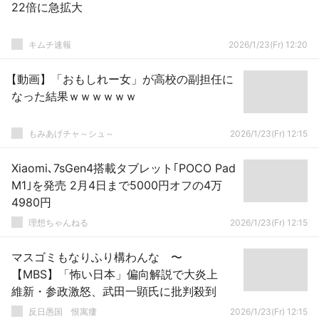
22倍に急拡大
キムチ速報
2026/1/23(Fr) 12:20
【動画】「おもしれー女」が高校の副担任に
なった結果ｗｗｗｗｗｗ
もみあげチャ～シュ～
2026/1/23(Fr) 12:15
Xiaomi､7sGen4搭載タブレット｢POCO Pad
M1｣を発売 2月4日まで5000円オフの4万
4980円
理想ちゃんねる
2026/1/23(Fr) 12:15
マスゴミもなりふり構わんな 〜
【MBS】「怖い日本」偏向解説で大炎上
維新・参政激怒、武田一顕氏に批判殺到
反日愚国 恨寓瘻
2026/1/23(Fr) 12:15