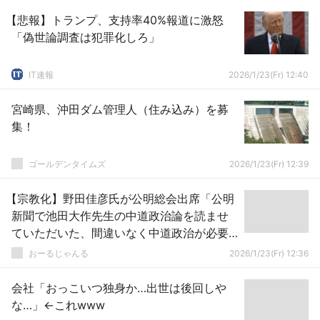
【悲報】トランプ、支持率40%報道に激怒
「偽世論調査は犯罪化しろ」
IT速報
2026/1/23(Fr) 12:40
宮崎県、沖田ダム管理人（住み込み）を募
集！
ゴールデンタイムズ
2026/1/23(Fr) 12:39
【宗教化】野田佳彦氏が公明総会出席「公明
新聞で池田大作先生の中道政治論を読ませ
ていただいた、間違いなく中道政治が必要
だ」
おーるじゃんる
2026/1/23(Fr) 12:36
会社「おっこいつ独身か…出世は後回しや
な…」←これwww