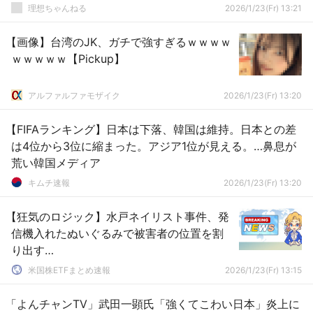
理想ちゃんねる
2026/1/23(Fr) 13:21
【画像】台湾のJK、ガチで強すぎるｗｗｗｗ
ｗｗｗｗｗ【Pickup】
アルファルファモザイク
2026/1/23(Fr) 13:20
【FIFAランキング】日本は下落、韓国は維持。日本との差
は4位から3位に縮まった。アジア1位が見える。…鼻息が
荒い韓国メディア
キムチ速報
2026/1/23(Fr) 13:20
【狂気のロジック】水戸ネイリスト事件、発
信機入れたぬいぐるみで被害者の位置を割
り出す…
米国株ETFまとめ速報
2026/1/23(Fr) 13:15
「よんチャンTV」武田一顕氏「強くてこわい日本」炎上に