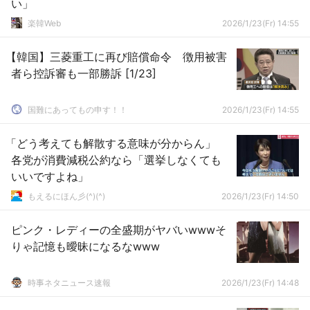
い」
楽韓Web
2026/1/23(Fr) 14:55
【韓国】三菱重工に再び賠償命令 徴用被害
者ら控訴審も一部勝訴 [1/23]
国難にあってもの申す！！
2026/1/23(Fr) 14:55
「どう考えても解散する意味が分からん」
各党が消費減税公約なら「選挙しなくても
いいですよね」
もえるにほん彡(^)(^)
2026/1/23(Fr) 14:50
ピンク・レディーの全盛期がヤバいwwwそ
りゃ記憶も曖昧になるなwww
時事ネタニュース速報
2026/1/23(Fr) 14:48