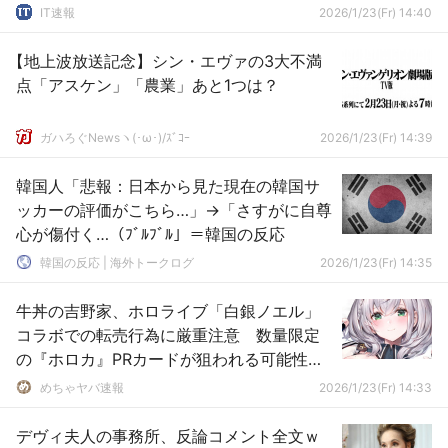
IT速報
2026/1/23(Fr) 14:40
【地上波放送記念】シン・エヴァの3大不満
点「アスケン」「農業」あと1つは？
ガハろぐNewsヽ(･ω･)/ｽﾞｺｰ
2026/1/23(Fr) 14:39
韓国人「悲報：日本から見た現在の韓国サ
ッカーの評価がこちら…」→「さすがに自尊
心が傷付く…（ﾌﾞﾙﾌﾞﾙ」＝韓国の反応
韓国の反応 | 海外トークログ
2026/1/23(Fr) 14:35
牛丼の吉野家、ホロライブ「白銀ノエル」
コラボでの転売行為に厳重注意 数量限定
の『ホロカ』PRカードが狙われる可能性を
危惧
めちゃヤバ速報
2026/1/23(Fr) 14:33
デヴィ夫人の事務所、反論コメント全文ｗ