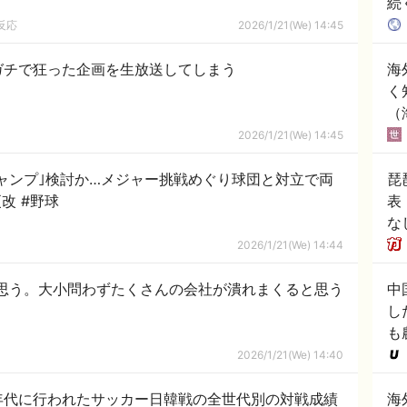
続
る
反応
2026/1/21(We) 14:45
ガチで狂った企画を生放送してしまう
海
く
（
2026/1/21(We) 14:45
ャンプ｣検討か…メジャー挑戦めぐり球団と対立で両
琵
改 #野球
表
な
2026/1/21(We) 14:44
と思う。大小問わずたくさんの会社が潰れまくると思う
中
し
も
2026/1/21(We) 14:40
0年代に行われたサッカー日韓戦の全世代別の対戦成績
海