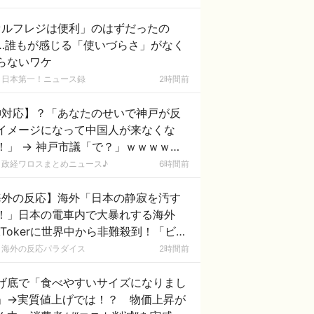
セルフレジは便利」のはずだったの
…誰もが感じる「使いづらさ」がなく
らないワケ
日本第一！ニュース録
2時間前
神対応】？「あなたのせいで神戸が反
イメージになって中国人が来なくな
！」 → 神戸市議「で？」ｗｗｗｗｗ
ｗｗｗｗｗｗｗｗｗ
政経ワロスまとめニュース♪
6時間前
海外の反応】海外「日本の静寂を汚す
！」日本の電車内で大暴れする海外
ikTokerに世界中から非難殺到！「ビザ
取り消して即刻強制送還すべき」
海外の反応パラダイス
2時間前
げ底で「食べやすいサイズになりまし
」→実質値上げでは！？ 物価上昇が