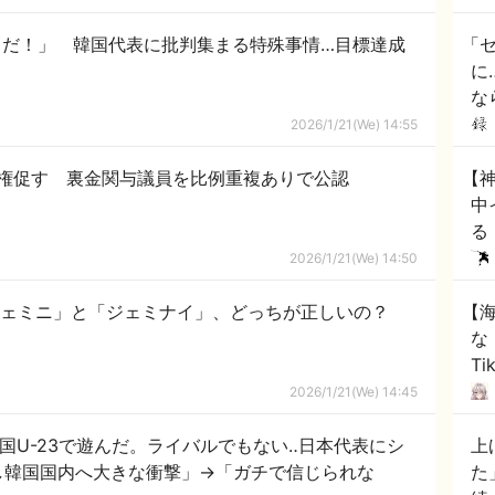
きだ！」 韓国代表に批判集まる特殊事情…目標達成
「
に
な
2026/1/21(We) 14:55
権促す 裏金関与議員を比例重複ありで公認
【
中
る
ｗ
2026/1/21(We) 14:50
「ジェミニ」と「ジェミナイ」、どっちが正しいの？
【
な
T
を
2026/1/21(We) 14:45
韓国U-23で遊んだ。ライバルでもない‥日本代表にシ
上
敗し韓国国内へ大きな衝撃」→「ガチで信じられな
た