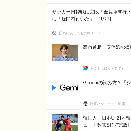
サッカー日韓戦に完敗「全員軍隊行
に「疑問符付いた」 ［1/21］
国難にあってもの申す！！
高市首相、安倍派の復
もえるにほん彡(^)(^)
Geminiの読み方？
時事ネタニュース速報
韓国人「日本U-21が
ュート数10対1で完