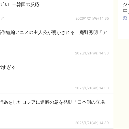
ﾙﾌﾞﾙ」＝韓国の反応
ジ
平
ログ
2026/1/21(We) 14:35
新作短編アニメの主人公が明かされる 庵野秀明「ア
2026/1/21(We) 14:33
バすぎる
2026/1/21(We) 14:30
行為をしたロシアに遺憾の意を発動「日本側の立場
2026/1/21(We) 14:30