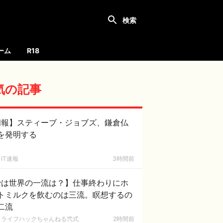
ーム
R18
気の記事
朗報】スティーブ・ジョブズ、鎌倉仏
を発明する
IT速報
3時間前
では世界の一流は？】仕事終わりにホ
トミルクを飲むのは三流。瞑想するの
二流
ライフハックちゃんねる弐式
2時間前