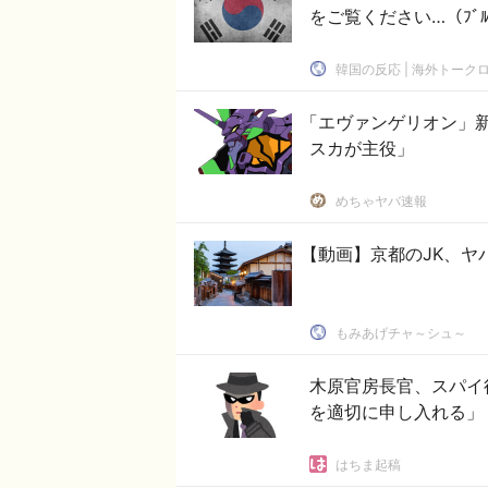
をご覧ください…（ﾌﾞ
韓国の反応 | 海外トーク
「エヴァンゲリオン」
スカが主役」
めちゃヤバ速報
【動画】京都のJK、ヤ
もみあげチャ～シュ～
木原官房長官、スパイ
を適切に申し入れる」
はちま起稿