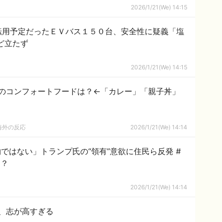
2026/1/21(We) 14:15
転用予定だったＥＶバス１５０台、安全性に疑義「塩
ど立たず
2026/1/21(We) 14:15
のコンフォートフードは？←「カレー」「親子丼」
海外の反応
2026/1/21(We) 14:14
ではない」トランプ氏の“領有”意欲に住民ら反発 #
ぁ？
2026/1/21(We) 14:14
、志が高すぎる