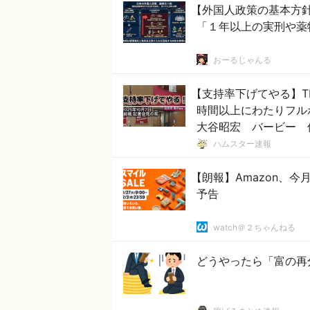
【外国人政策の基本方
「１年以上の実刑や薬
おーるじゃんる
【支持率下げてやる】T
時間以上にわたりフ
大谷昭宏 バービー 
ハムスター速報
【朗報】Amazon、
予告
watch＠２ちゃんねる
どうやったら「富の再