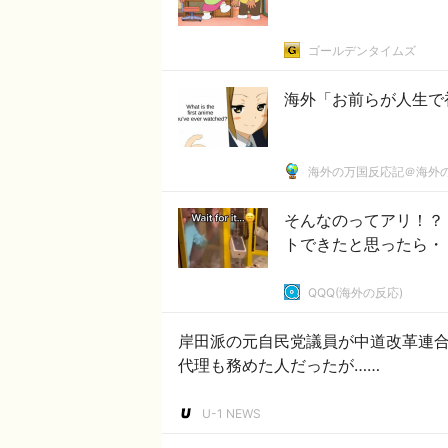
ゴールデンタイムズ
海外「お前らが人生で初
海外の万国反応記＠海外
そんなのってアリ！？
トできたと思ったら・
QQQ(海外の反応)
岸田派の元自民党議員が中道改革連
代理も務めた人だったが……
U-1 NEWS