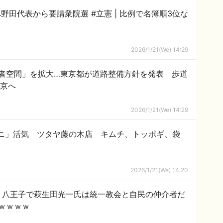
要請衆院選 #立憲 | 比例で名簿順3位な
2026/1/21(We) 14:29
者空間」を拡大…東京都が道路整備方針を発表 歩道
東京へ
2026/1/21(We) 14:29
ニ」活気 ツタヤ藤の木店 キムチ、トッポギ、袋
2026/1/21(We) 14:20
、八王子で萩生田光一氏は統一教会と自民の仲介者だ
ｗｗｗｗ