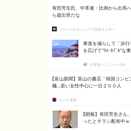
有田芳生氏、中革連・比例から出馬へ野田代表から
ら超出世だな
２ちゃんねるニュース超速まとめ＋
車道を減らして「歩行
を広げて“ｳｫｰｶﾌﾞﾙ”な
日本第一！ニュース録
【富山新聞】富山の書店「韓国コンビ
麺…若い女性中心に一日２００人
キムチ速報
【朗報】有田芳生さん
ったとチラシ配布中ｗ