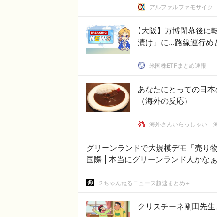
アルファルファモザイク
【大阪】万博閉幕後に
漬け」に…路線運行め
米国株ETFまとめ速報
あなたにとっての日本
（海外の反応）
海外さんいらっしゃい 
グリーンランドで大規模デモ「売り物
国際 | 本当にグリーンランド人かな
２ちゃんねるニュース超速まとめ＋
クリスチーネ剛田先生