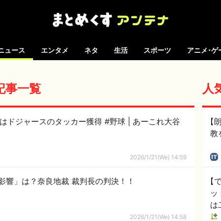
ニュース
エンタメ
ネタ
生活
スポーツ
アニメ･ゲ
の記事一覧
人
ースのタッカー獲得 #野球 | あーこれ大谷
【
教
2026/1/21(We) 14:59
影響」は？奈良地裁 裁判長の判決！！
【
ッ
は
2026/1/21(We) 14:58