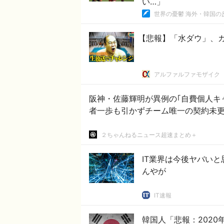
い…」
世界の憂鬱 海外・韓国の
【悲報】「水ダウ」、
アルファルファモザイク
阪神・佐藤輝明が異例の｢自費個人キ
者一歩も引かずチーム唯一の契約未更
２ちゃんねるニュース超速まとめ＋
IT業界は今後ヤバい
んやが
IT速報
韓国人「悲報：202