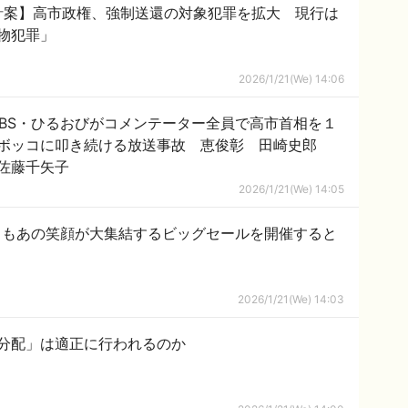
針案】高市政権、強制送還の対象犯罪を拡大 現行は
物犯罪」
2026/1/21(We) 14:06
BS・ひるおびがコメンテーター全員で高市首相を１
ルボッコに叩き続ける放送事故 恵俊彰 田崎史郎
佐藤千矢子
2026/1/21(We) 14:05
今月もあの笑顔が大集結するビッグセールを開催すると
2026/1/21(We) 14:03
分配」は適正に行われるのか