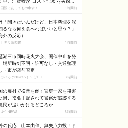
く中、消費者が“コスト削減”を実感す
場面 [8/9]
国難にあってもの申す！！
1時間前
外「聞きたいんだけど、日本料理を深
知るなら何を食べればいいと思う？」
海外の反応）
世界反応図鑑
1時間前
琶湖三市同時花火大会、開催中止を発
 場所時刻不明・許可なし・交通整理
し・市が関与否定
ガハろぐNewsヽ(･ω･)/ｽﾞｺｰ
3時間前
国の農村で横暴を働く官吏一家を殺害
た男、指名手配されて警察が追跡する
農民が追いかけるどころか……
U-1 NEWS
3時間前
外の反応 山本由伸、無失点力投！ド