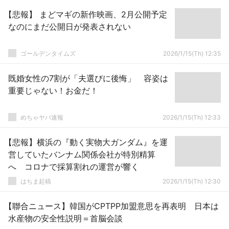
【悲報】 まどマギの新作映画、2月公開予定
なのにまだ公開日が発表されない
ゴールデンタイムズ
2026/1/15(Th) 12:35
既婚女性の7割が「夫選びに後悔」 容姿は
重要じゃない！お金だ！
めちゃヤバ速報
2026/1/15(Th) 12:33
【悲報】横浜の『動く実物大ガンダム』を運
営していたバンナム関係会社が特別精算
へ コロナで採算割れの運営が響く
はちま起稿
2026/1/15(Th) 12:30
【聯合ニュース】韓国がCPTPP加盟意思を再表明 日本は
水産物の安全性説明＝首脳会談