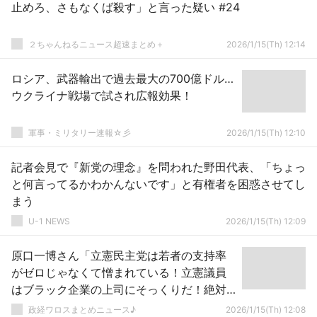
止めろ、さもなくば殺す」と言った疑い #24
２ちゃんねるニュース超速まとめ＋
2026/1/15(Th) 12:14
ロシア、武器輸出で過去最大の700億ドル…
ウクライナ戦場で試され広報効果！
軍事・ミリタリー速報☆彡
2026/1/15(Th) 12:10
記者会見で『新党の理念』を問われた野田代表、「ちょっ
と何言ってるかわかんないです」と有権者を困惑させてし
まう
U-1 NEWS
2026/1/15(Th) 12:09
原口一博さん「立憲民主党は若者の支持率
がゼロじゃなくて憎まれている！立憲議員
はブラック企業の上司にそっくりだ！絶対
に応援しない！と言われた…」
政経ワロスまとめニュース♪
2026/1/15(Th) 12:08