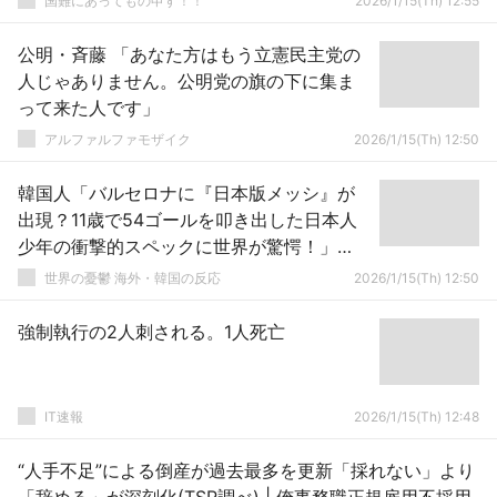
国難にあってもの申す！！
2026/1/15(Th) 12:55
公明・斉藤 「あなた方はもう立憲民主党の
人じゃありません。公明党の旗の下に集ま
って来た人です」
アルファルファモザイク
2026/1/15(Th) 12:50
韓国人「バルセロナに『日本版メッシ』が
出現？11歳で54ゴールを叩き出した日本人
少年の衝撃的スペックに世界が驚愕！」
→「想像を絶する才能に鳥肌…」
世界の憂鬱 海外・韓国の反応
2026/1/15(Th) 12:50
強制執行の2人刺される。1人死亡
IT速報
2026/1/15(Th) 12:48
“人手不足”による倒産が過去最多を更新「採れない」より