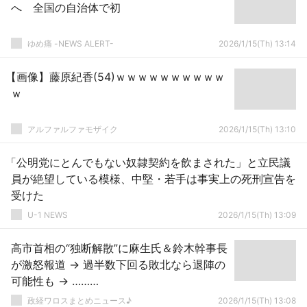
へ 全国の自治体で初
ゆめ痛 -NEWS ALERT-
2026/1/15(Th) 13:14
【画像】藤原紀香(54)ｗｗｗｗｗｗｗｗｗｗ
ｗ
アルファルファモザイク
2026/1/15(Th) 13:10
「公明党にとんでもない奴隷契約を飲まされた」と立民議
員が絶望している模様、中堅・若手は事実上の死刑宣告を
受けた
U-1 NEWS
2026/1/15(Th) 13:09
高市首相の“独断解散”に麻生氏＆鈴木幹事長
が激怒報道 → 過半数下回る敗北なら退陣の
可能性も → ………
政経ワロスまとめニュース♪
2026/1/15(Th) 13:08