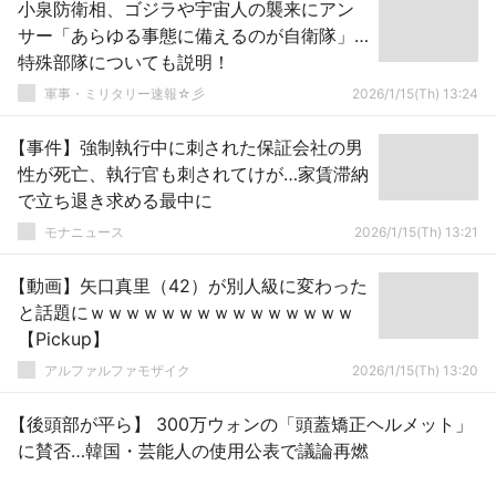
小泉防衛相、ゴジラや宇宙人の襲来にアン
サー「あらゆる事態に備えるのが自衛隊」…
特殊部隊についても説明！
軍事・ミリタリー速報☆彡
2026/1/15(Th) 13:24
【事件】強制執行中に刺された保証会社の男
性が死亡、執行官も刺されてけが…家賃滞納
で立ち退き求める最中に
モナニュース
2026/1/15(Th) 13:21
【動画】矢口真里（42）が別人級に変わった
と話題にｗｗｗｗｗｗｗｗｗｗｗｗｗｗｗ
【Pickup】
アルファルファモザイク
2026/1/15(Th) 13:20
【後頭部が平ら】 300万ウォンの「頭蓋矯正ヘルメット」
に賛否…韓国・芸能人の使用公表で議論再燃