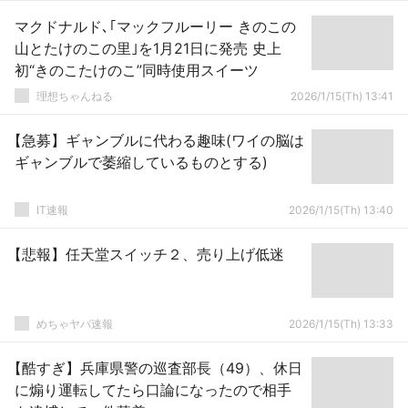
マクドナルド､｢マックフルーリー きのこの
山とたけのこの里｣を1月21日に発売 史上
初“きのこたけのこ”同時使用スイーツ
理想ちゃんねる
2026/1/15(Th) 13:41
【急募】ギャンブルに代わる趣味(ワイの脳は
ギャンブルで萎縮しているものとする)
IT速報
2026/1/15(Th) 13:40
【悲報】任天堂スイッチ２、売り上げ低迷
めちゃヤバ速報
2026/1/15(Th) 13:33
【酷すぎ】兵庫県警の巡査部長（49）、休日
に煽り運転してたら口論になったので相手