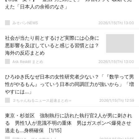
えた「日本人の余裕のなさ」
みそパンNEWS
2026/1/15(Th) 13:00
社会が当たり前とするけど実際には心身に
悪影響を及ぼしていると感じる習慣とは？
海外の反応まとめ
Ask Reddit まとめ
2026/1/15(Th) 13:00
ひろゆき氏なぜ日本の女性研究者少ない？「『数学って男
性がやるもん』っていう日本の同調圧力が強いから」「増
やすには…」
２ちゃんねるニュース超速まとめ＋
2026/1/15(Th) 12:59
東京・杉並区 強制執行に訪れた執行官2人が男に刺され
る 男性1人が意識不明の重体 男はガスボンベ爆発させ
逃走も…身柄確保 [1/15]