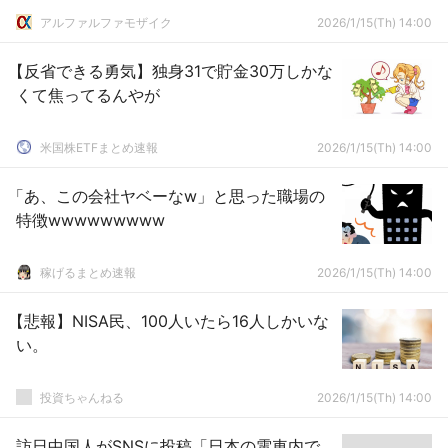
アルファルファモザイク
2026/1/15(Th) 14:00
【反省できる勇気】独身31で貯金30万しかな
くて焦ってるんやが
米国株ETFまとめ速報
2026/1/15(Th) 14:00
「あ、この会社ヤベーなw」と思った職場の
特徴wwwwwwwww
稼げるまとめ速報
2026/1/15(Th) 14:00
【悲報】NISA民、100人いたら16人しかいな
い。
投資ちゃんねる
2026/1/15(Th) 14:00
訪日中国人がSNSに投稿「日本の電車内で