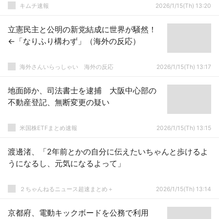
キムチ速報
2026/1/15(Th) 13:20
立憲民主と公明の新党結成に世界が騒然！
←「なりふり構わず」（海外の反応）
海外さんいらっしゃい 海外の反応
2026/1/15(Th) 13:17
地面師か、司法書士を逮捕 大阪中心部の
不動産登記、無断変更の疑い
米国株ETFまとめ速報
2026/1/15(Th) 13:15
渡邊渚、「2年前とかの自分に伝えたいちゃんと歩けるよ
うになるし、元気になるよって」
２ちゃんねるニュース超速まとめ＋
2026/1/15(Th) 13:14
京都府、電動キックボードを公務で利用