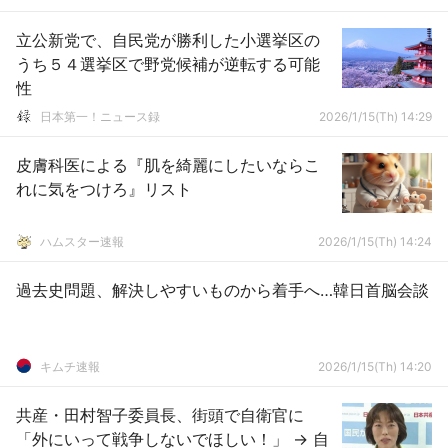
立公新党で、自民党が勝利した小選挙区の
うち５４選挙区で野党候補が逆転する可能
性
日本第一！ニュース録
2026/1/15(Th) 14:29
皮膚科医による『肌を綺麗にしたいならこ
れに気をつけろ』リスト
ハムスター速報
2026/1/15(Th) 14:24
過去史問題、解決しやすいものから着手へ…韓日首脳会談
キムチ速報
2026/1/15(Th) 14:20
共産・田村智子委員長、街頭で自衛官に
「外にいって戦争しないでほしい！」 → 自