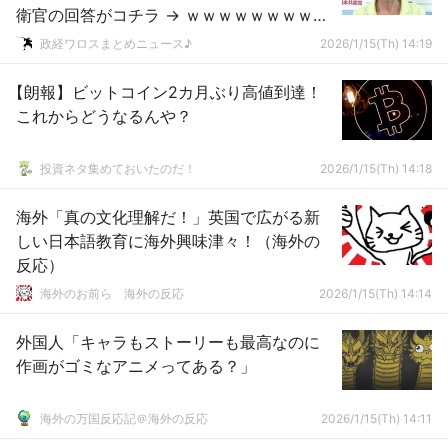
衛官の回答がコチラ → ｗｗｗｗｗｗｗｗｗ
ｗｗｗｗｗｗｗｗｗｗｗｗ
政経ワロスまとめニュース♪
2026/1/15(Th) 14:19
【朗報】ビットコイン2カ月ぶり高値到達！
これからどうなるんや？
投資ネタ集めておいたのだ！
2026/1/15(Th) 14:18
海外「真の文化理解だ！」英国で広がる新
しい日本語教育に海外興味津々！（海外の
反応）
海外のお前ら 海外の反応
2026/1/15(Th) 14:14
外国人「キャラもストーリーも最高なのに
作画がゴミなアニメってある？」
海外の万国反応記＠海外の反応
2026/1/15(Th) 14:11