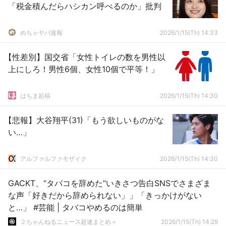
「税金積んだらハシカン呼べるのか」批判
めちゃヤバ速報
2026/1/15(Th) 14:33
【性差別】国交省「女性トイレの数を男性以
上にしろ！男性6個、女性10個で平等！」
はちま起稿
2026/1/15(Th) 14:30
【悲報】大谷翔平(31)「もう欲しいものがな
い…」
アルファルファモザイク
2026/1/15(Th) 14:30
GACKT、“タバコを辞めた”いきさつ告白SNSでさまざま
な声「好きだから辞められない」」「きっかけがない
と…」 #芸能 | タバコやめるのは簡単
２ちゃんねるニュース超速まとめ＋
2026/1/15(Th) 14:29