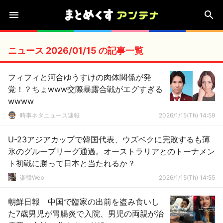
ニュース 2026/01/15 の記事一覧
フィフィと河合ゆうすけの肉体関係が発
覚！？ちょwww交際暴露合戦がエグすぎる
wwww
時事ネタニュース速報
2026/1/15(Th) 14:59
U-23アジアカップで韓国代表、ウズベクに完敗するも薄
氷のグループリーグ通過。オーストラリアとのトーナメン
ト初戦に勝って日本と当たれるか？
楽韓Web
2026/1/15(Th) 14:55
朝鮮日報 中国で臨家の出前を盗み食いし
た7歳男児が胃腸炎で入院、男児の両親が治