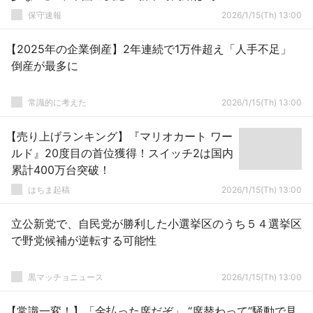
想」「上海ですら仕事がない現実を見ろ」
保守速報
2026/1/15(Th) 13:00
【2025年の企業倒産】2年連続で1万件超え「人手不足」
倒産が最多に
常識的に考えた
2026/1/15(Th) 13:00
【売り上げランキング】『マリオカート ワー
ルド』20度目の首位獲得！スイッチ2は国内
累計400万台突破！
はちま起稿
2026/1/15(Th) 13:00
立公新党で、自民党が勝利した小選挙区のうち５４選挙区
で野党候補が逆転する可能性
黒マッチョニュース
2026/1/15(Th) 13:00
【常識一変！】「金払った席だぞ」 “席替わって”騒動で見