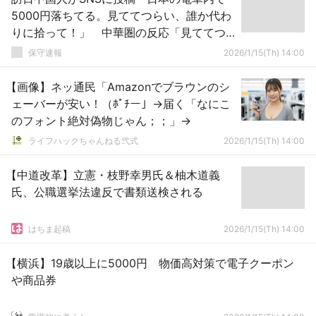
5000円落ちてる。見ててつらい、誰か代わ
りに拾って！」 中華圏の反応「見ててつ
らいなら普通に拾って交番持ってけよ」
保守速報
2026/1/15(Th) 14:00
【画像】ネッ通民「Amazonでブラウンのシ
ェーバーが安い！（ﾎﾟﾁー」→届く「なにこ
のフォント絶対偽物じゃん；；」→
ライフハックちゃんねる弐式
2026/1/15(Th) 14:00
【中道改革】立憲・枝野幸男氏＆柚木道義
氏、公職選挙法違反で書類送検される
はちま起稿
2026/1/15(Th) 14:00
【横浜】19歳以上に5000円 物価高対策で電子クーポン
や商品券