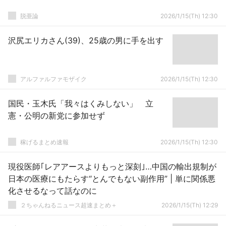
脱亜論
2026/1/15(Th) 12:30
沢尻エリカさん(39)、25歳の男に手を出す
アルファルファモザイク
2026/1/15(Th) 12:30
国民・玉木氏「我々はくみしない」 立
憲・公明の新党に参加せず
稼げるまとめ速報
2026/1/15(Th) 12:30
現役医師｢レアアースよりもっと深刻｣…中国の輸出規制が
日本の医療にもたらす“とんでもない副作用” | 単に関係悪
化させるなって話なのに
２ちゃんねるニュース超速まとめ＋
2026/1/15(Th) 12:29