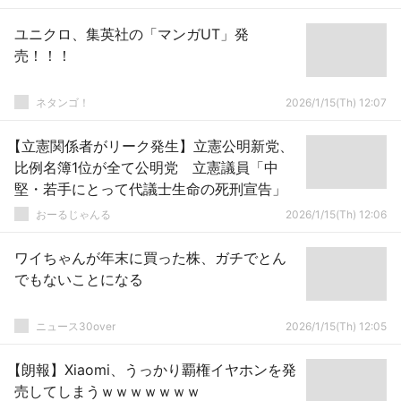
ユニクロ、集英社の「マンガUT」発
売！！！
ネタンゴ！
2026/1/15(Th) 12:07
【立憲関係者がリーク発生】立憲公明新党、
比例名簿1位が全て公明党 立憲議員「中
堅・若手にとって代議士生命の死刑宣告」
おーるじゃんる
2026/1/15(Th) 12:06
ワイちゃんが年末に買った株、ガチでとん
でもないことになる
ニュース30over
2026/1/15(Th) 12:05
【朗報】Xiaomi、うっかり覇権イヤホンを発
売してしまうｗｗｗｗｗｗｗ