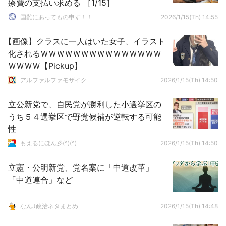
療費の支払い求める ［1/15］
国難にあってもの申す！！
2026/1/15(Th) 14:55
【画像】クラスに一人はいた女子、イラスト
化されるＷＷＷＷＷＷＷＷＷＷＷＷＷＷＷ
ＷＷＷＷ【Pickup】
アルファルファモザイク
2026/1/15(Th) 14:50
立公新党で、自民党が勝利した小選挙区の
うち５４選挙区で野党候補が逆転する可能
性
もえるにほん彡(^)(^)
2026/1/15(Th) 14:50
立憲・公明新党、党名案に「中道改革」
「中道連合」など
なんJ政治ネタまとめ
2026/1/15(Th) 14:48