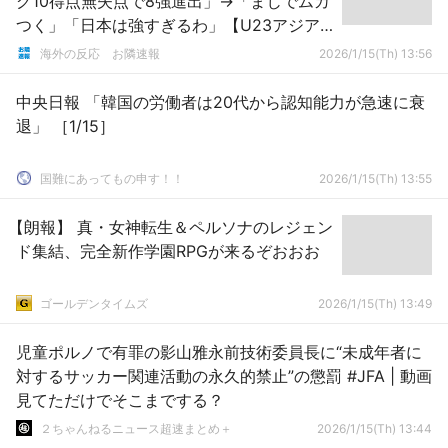
グ10得点無失点で8強進出」→「まじでムカ
つく」「日本は強すぎるわ」【U23アジア
杯 日本 2-0 カタール】
海外の反応 お隣速報
2026/1/15(Th) 13:56
中央日報 「韓国の労働者は20代から認知能力が急速に衰
退」 ［1/15］
国難にあってもの申す！！
2026/1/15(Th) 13:55
【朗報】 真・女神転生＆ペルソナのレジェン
ド集結、完全新作学園RPGが来るぞおおお
ゴールデンタイムズ
2026/1/15(Th) 13:49
児童ポルノで有罪の影山雅永前技術委員長に“未成年者に
対するサッカー関連活動の永久的禁止”の懲罰 #JFA | 動画
見てただけでそこまでする？
２ちゃんねるニュース超速まとめ＋
2026/1/15(Th) 13:44