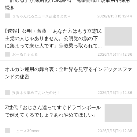
「辞める」が深刻化(TSR調べ) | 俺事務職正規雇用不採用
続き
２ちゃんねるニュース超速まとめ＋
2026/1/15(Th) 12:44
【速報】公明・斉藤 「あなた方はもう立憲民
主党の人じゃありません。公明党の旗の下
に集まって来た人です」宗教乗っ取られて
て草ｗｗｗ
おーるじゃんる
2026/1/15(Th) 12:36
オルカン運用の舞台裏：全世界を見守るインデックスファ
ンドの秘密
投資ネタ集めておいたのだ！
2026/1/15(Th) 12:36
Z世代「おじさん達ってすぐドラゴンボール
で例えてくるでしょ？あれやめてほしい」
ニュース30over
2026/1/15(Th) 12:35