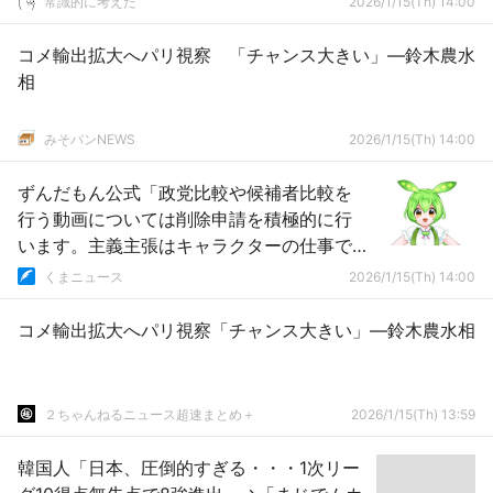
常識的に考えた
2026/1/15(Th) 14:00
コメ輸出拡大へパリ視察 「チャンス大きい」―鈴木農水
相
みそパンNEWS
2026/1/15(Th) 14:00
ずんだもん公式「政党比較や候補者比較を
行う動画については削除申請を積極的に行
います。主義主張はキャラクターの仕事で
はございません」
くまニュース
2026/1/15(Th) 14:00
コメ輸出拡大へパリ視察「チャンス大きい」―鈴木農水相
２ちゃんねるニュース超速まとめ＋
2026/1/15(Th) 13:59
韓国人「日本、圧倒的すぎる・・・1次リー