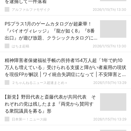
を逮捕して一件落着
アルファルファモザイク
2026/1/15(Th) 13:30
PSプラス1月のゲームカタログが超豪華！
『バイオヴィレッジ』『龍が如く8』『8番
出口』が遊び放題、クラシックカタログに
初代PS版『リッジレーサー』も登場！
はちま起稿
2026/1/15(Th) 13:30
精神障害者保健福祉手帳の所持者154万人超「1年で約10
万人も増えている」受けられる支援と障がい者雇用の現状
を現役FPが解説 | ワイ統合失調症になって | 不安障害と
鬱で去年から二級
２ちゃんねるニュース超速まとめ＋
2026/1/15(Th) 13:29
【新党】野田代表と斎藤代表が共同代表 そ
れぞれの党は残したまま『両党から賛同す
る衆院議員を募る』形
日本第一！ニュース録
2026/1/15(Th) 13:29