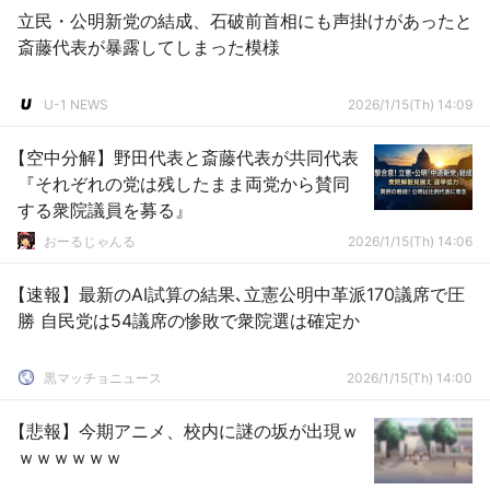
立民・公明新党の結成、石破前首相にも声掛けがあったと
斎藤代表が暴露してしまった模様
U-1 NEWS
2026/1/15(Th) 14:09
【空中分解】野田代表と斎藤代表が共同代表
『それぞれの党は残したまま両党から賛同
する衆院議員を募る』
おーるじゃんる
2026/1/15(Th) 14:06
【速報】最新のAI試算の結果､立憲公明中革派170議席で圧
勝 自民党は54議席の惨敗で衆院選は確定か
黒マッチョニュース
2026/1/15(Th) 14:00
【悲報】今期アニメ、校内に謎の坂が出現ｗ
ｗｗｗｗｗｗ