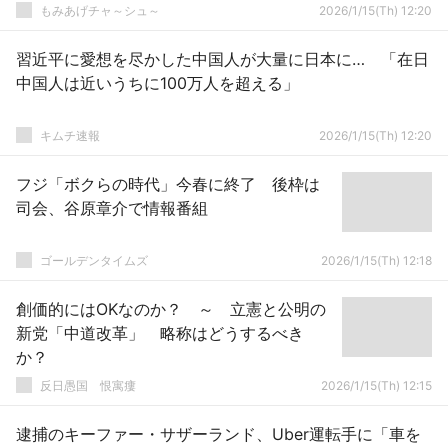
もみあげチャ～シュ～
2026/1/15(Th) 12:20
習近平に愛想を尽かした中国人が大量に日本に… 「在日
中国人は近いうちに100万人を超える」
キムチ速報
2026/1/15(Th) 12:20
フジ「ボクらの時代」今春に終了 後枠は
司会、谷原章介で情報番組
ゴールデンタイムズ
2026/1/15(Th) 12:18
創価的にはOKなのか？ ～ 立憲と公明の
新党「中道改革」 略称はどうするべき
か？
反日愚国 恨寓瘻
2026/1/15(Th) 12:15
逮捕のキーファー・サザーランド、Uber運転手に「車を