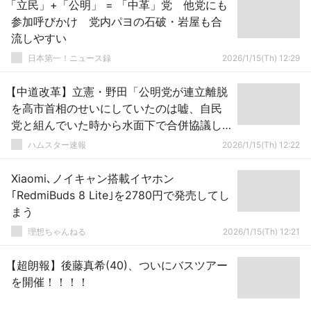
「立民」+「公明」 = 「中革」党 他党にも
参加呼びかけ 党内パヨの石破・岩屋も合
流しやすい
日本第一！ニュース録
2026/1/15(Th) 12:29
【中道改革】立憲・野田「公明党が連立離脱
を高市首相のせいにしていたのは嘘、自民
党と組んでいた時から水面下で合併協議し
ていました」盛大にバラしてしまう
ハムスター速報
2026/1/15(Th) 12:22
Xiaomi､ノイキャン搭載イヤホン
｢RedmiBuds 8 Lite｣を2780円で発売してし
まう
理想ちゃんねる
2026/1/15(Th) 12:21
【超朗報】後藤真希(40)、ついにバスツアー
を開催！！！！