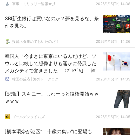
軍事・ミリタリー速報☆彡
2026/1/15(Th) 14:38
SBI新生銀行は買いなのか？夢を見るな、条
件を見ろ。
投資ネタ集めておいたのだ！
2026/1/15(Th) 14:36
韓国人「今まさに東京にいるんだけど、ソ
ウルと比較して想像よりも遥かに発展した
メガシティで驚きました…（ﾌﾞﾙﾌﾞﾙ」＝韓国
の反応
韓国の反応 | 海外トークログ
2026/1/15(Th) 14:35
【悲報】スキニー、しれーっと復権開始ｗｗ
ｗｗｗ
ゴールデンタイムズ
2026/1/15(Th) 14:35
]橋本環奈が港区“二十歳の集い”に登場も