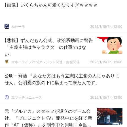
【画像】いくらちゃん可愛くなりすぎｗｗｗｗ
ねたーる
2026/1/15(Th) 12:00
【悲報】ずんだもん公式、政治系動画に警告
「主義主張はキャラクターの仕事ではな
い」
マネーライフ2ch|クレジット関連・お金関係
2026/1/15(Th) 12:00
公明・斉藤 「あなた方はもう立憲民主党の人じゃありま
せん。公明党の旗の下に集まって来た人です」
黒マッチョニュース
2026/1/15(Th) 12:00
元『ブルアカ』スタッフが設立のゲーム会
社、『プロジェクトKV』開発中止を経て新
作『AT（仮称）』を制作中と判明！今度こ