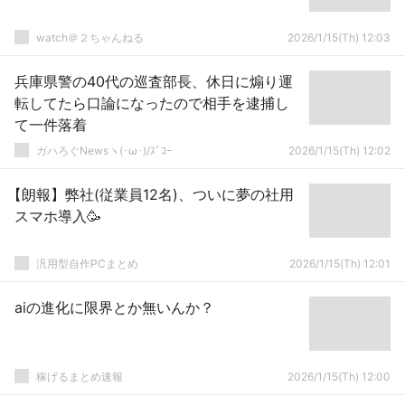
watch＠２ちゃんねる
2026/1/15(Th) 12:03
兵庫県警の40代の巡査部長、休日に煽り運
転してたら口論になったので相手を逮捕し
て一件落着
ガハろぐNewsヽ(･ω･)/ｽﾞｺｰ
2026/1/15(Th) 12:02
【朗報】弊社(従業員12名)、ついに夢の社用
スマホ導入🥳
汎用型自作PCまとめ
2026/1/15(Th) 12:01
aiの進化に限界とか無いんか？
稼げるまとめ速報
2026/1/15(Th) 12:00