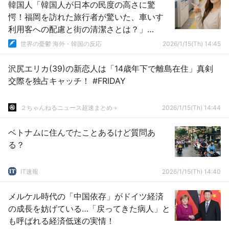
韓国人「韓国人が日本の民度の高さに驚
愕！福岡を訪れた旅行者が驚いた、車いす
利用客への配慮と街の清潔さとは？」
→「あまりに予想外でガチで衝撃…」
世界の憂鬱 海外・韓国の反応
2026/1/15(Th) 14:45
沢尻エリカ(39)の新恋人は「14歳年下で離島在住」真剣
交際を独占キャッチ！ #FRIDAY
２ちゃんねるニュース超速まとめ＋
2026/1/15(Th) 14:44
ベトナムに住んでたことあるけど質問あ
る？
IT速報
2026/1/15(Th) 14:40
メルケル時代の「中国依存」がドイツ経済
の成長を妨げている…「戻ってきた病人」と
も呼ばれる経済低迷の実情！