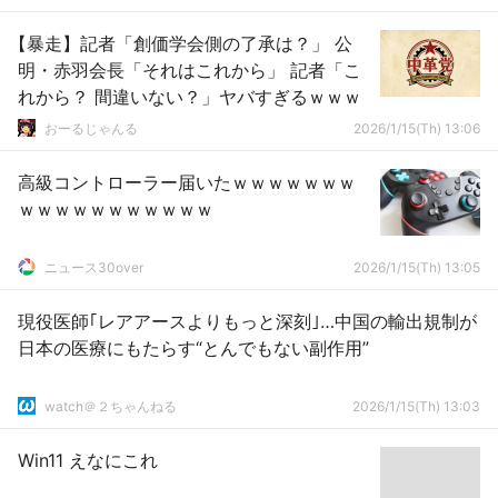
【暴走】記者「創価学会側の了承は？」 公
明・赤羽会長「それはこれから」 記者「こ
れから？ 間違いない？」ヤバすぎるｗｗｗ
おーるじゃんる
2026/1/15(Th) 13:06
高級コントローラー届いたｗｗｗｗｗｗｗ
ｗｗｗｗｗｗｗｗｗｗｗ
ニュース30over
2026/1/15(Th) 13:05
現役医師｢レアアースよりもっと深刻｣…中国の輸出規制が
日本の医療にもたらす“とんでもない副作用”
watch＠２ちゃんねる
2026/1/15(Th) 13:03
Win11 えなにこれ