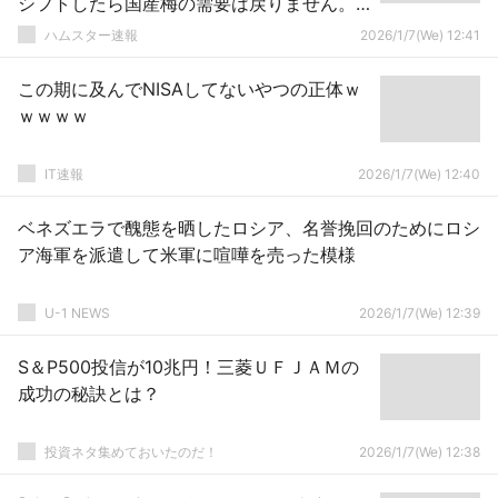
シフトしたら国産梅の需要は戻りません。
傷のある梅を使った国産梅肉チューブを広
ハムスター速報
2026/1/7(We) 12:41
めてください」
この期に及んでNISAしてないやつの正体ｗ
ｗｗｗｗ
IT速報
2026/1/7(We) 12:40
ベネズエラで醜態を晒したロシア、名誉挽回のためにロシ
ア海軍を派遣して米軍に喧嘩を売った模様
U-1 NEWS
2026/1/7(We) 12:39
S＆P500投信が10兆円！三菱ＵＦＪＡＭの
成功の秘訣とは？
投資ネタ集めておいたのだ！
2026/1/7(We) 12:38