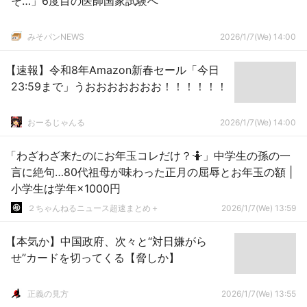
そ…」6度目の医師国家試験へ
みそパンNEWS
2026/1/7(We) 14:00
【速報】令和8年Amazon新春セール「今日
23:59まで」うおおおおおおお！！！！！！
おーるじゃんる
2026/1/7(We) 14:00
「わざわざ来たのにお年玉コレだけ？🤷‍」中学生の孫の一
言に絶句…80代祖母が味わった正月の屈辱とお年玉の額 |
小学生は学年×1000円
２ちゃんねるニュース超速まとめ＋
2026/1/7(We) 13:59
【本気か】中国政府、次々と“対日嫌がら
せ”カードを切ってくる【脅しか】
正義の見方
2026/1/7(We) 13:55