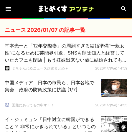
ニュース 2026/01/07 の記事一覧
堂本光一と「12年交際妻」の周到すぎる結婚準備“一般女
性”になるために芸能界引退、SNSも削除知人と経営して
いたカフェも閉店 | もう妊娠出来ない歳に結婚されてもな
ぁ
２ちゃんねるニュース超速まとめ＋
2026/1/7(We) 14:59
中国メディア 日本の市民ら、日本各地で
集会 政府の防衛政策に抗議 [1/7]
国難にあってもの申す！！
2026/1/7(We) 14:55
イ・ジェミョン「日中対立に韓国ができる
こと？ 非常にかぎられている」といつもの