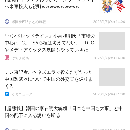
へ米軍投入も視野wwwwwwwwww
米国株ETFまとめ速報
2026/1/7(We) 14:00
『ハンドレッドライン』小高和剛氏「市場の
中心はPC。PS5移植は考えてない」「DLC
やメディアミックス展開もやっていきた
い」
はちま起稿
2026/1/7(We) 14:00
テレ東記者、ベネズエラで役立たずだった
中国製武器について中国の外交官を煽りま
くる
くまニュース
2026/1/7(We) 14:00
【超悲報】韓国の李在明大統領「日本も中国も大事」と中
国の配下に入る誘いを断る