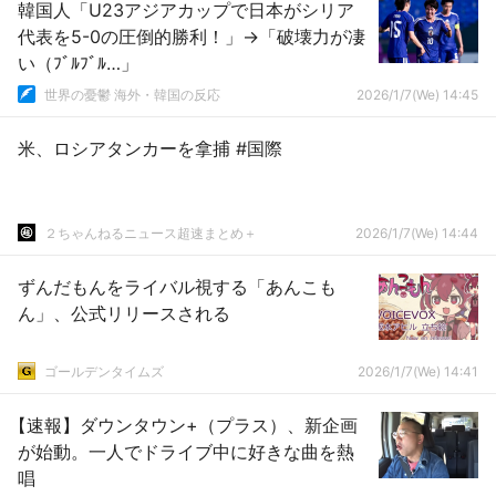
韓国人「U23アジアカップで日本がシリア
代表を5-0の圧倒的勝利！」→「破壊力が凄
い（ﾌﾞﾙﾌﾞﾙ…」
世界の憂鬱 海外・韓国の反応
2026/1/7(We) 14:45
米、ロシアタンカーを拿捕 #国際
２ちゃんねるニュース超速まとめ＋
2026/1/7(We) 14:44
ずんだもんをライバル視する「あんこも
ん」、公式リリースされる
ゴールデンタイムズ
2026/1/7(We) 14:41
【速報】ダウンタウン+（プラス）、新企画
が始動。一人でドライブ中に好きな曲を熱
唱