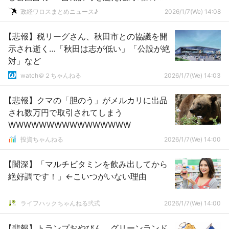
積が占有される ………
政経ワロスまとめニュース♪
2026/1/7(We) 14:08
【悲報】税リーグさん、秋田市との協議を開
示され逝く…「秋田は志が低い」「公設が絶
対」など
watch＠２ちゃんねる
2026/1/7(We) 14:03
【悲報】クマの「胆のう」がメルカリに出品
され数万円で取引されてしまう
WWWWWWWWWWWWWWWW
投資ちゃんねる
2026/1/7(We) 14:00
【闇深】「マルチビタミンを飲み出してから
絶好調です！」←こいつがいない理由
ライフハックちゃんねる弐式
2026/1/7(We) 14:00
【悲報】トランプおやびん、グリーンランド