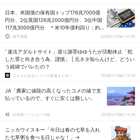
日本、米国債の保有国トップ176兆7000億
円分、2位英国126兆2000億円分、3位中国
117兆3000億円分 ＊米10年債利回り：約
4.2％ 日本の保有額ベースだと利息は年間
保守速報
2026/1/7(We) 14:30
およそ6〜7兆円
「違法アダルトサイト」巡り謝罪ゆゆうたが活動休止「犯
した罪と向き合う為、謹慎」 | 元ネタ知らんけど、どうい
う経緯でバレたの？
２ちゃんねるニュース超速まとめ＋
2026/1/7(We) 14:29
JA「農家に値段の高くなったコメの値で支
払っているので、すぐに安くは難しい」
日本第一！ニュース録
2026/1/7(We) 14:29
ニッカウイスキー「今日は春の七草を入れ
た七草粥を食べる日じゃな！」→