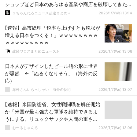
ショップほど日本のあらゆる産業や商店を破壊してきたも
のはないからね
２ちゃんねるニュース超速まとめ＋
2026/1/7(We) 13:14
【速報】高市総理「税率を上げずとも税収が
増える日本をつくる！」ｗｗｗｗｗｗｗｗ
ｗｗｗｗｗｗｗｗｗ
政経ワロスまとめニュース♪
2026/1/7(We) 13:08
日本人がデザインしたビール瓶の形に世界
が騒然！←「ぬるくなりそう」（海外の反
応）
海外さんいらっしゃい 海外の反応
2026/1/7(We) 13:07
【速報】米国防総省、女性戦闘職を解任開始
か「米国が最も強力な軍隊を維持できるよ
うにする、リュックサックや人間の重さ
は、担ぎ手が男性か女性かを問わないから
おーるじゃんる
2026/1/7(We) 13:06
だ」