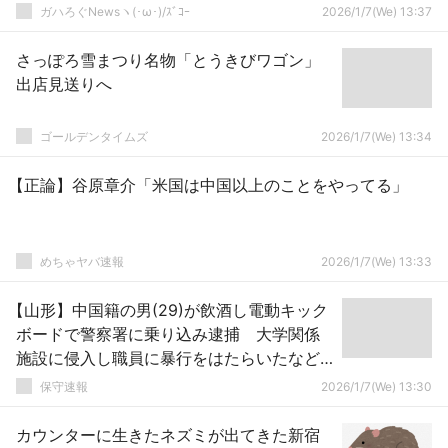
ガハろぐNewsヽ(･ω･)/ｽﾞｺｰ
2026/1/7(We) 13:37
さっぽろ雪まつり名物「とうきびワゴン」
出店見送りへ
ゴールデンタイムズ
2026/1/7(We) 13:34
【正論】谷原章介「米国は中国以上のことをやってる」
めちゃヤバ速報
2026/1/7(We) 13:33
【山形】中国籍の男(29)が飲酒し電動キック
ボードで警察署に乗り込み逮捕 大学関係
施設に侵入し職員に暴行をはたらいたなど
として以前も複数回逮捕 政治家兼起業家
保守速報
2026/1/7(We) 13:30
兼実業家兼慈善家
カウンターに生きたネズミが出てきた新宿