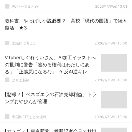
PCパーツまとめ
2026/1/7(We) 13:01
教科書、やっぱり小説必要？ 高校「現代の国語」で続々
復活 ★3
常識的に考えた
2026/1/7(We) 13:00
VTuberしぐれういさん、AI加工イラストへ
の批判に警告「咎める権利はわたしにあ
る」「正義悪になるな」 → 反AI逆ギレ
はちま起稿
2026/1/7(We) 13:00
【悲報？】ベネズエラの石油売却利益、トラ
ンプおやびんが管理
米国株ETFまとめ速報
2026/1/7(We) 13:00
【マスゴミ】東京新聞、維新記者会見で1社1