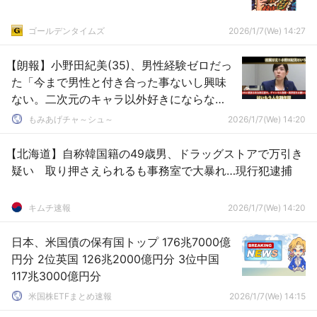
ゴールデンタイムズ
2026/1/7(We) 14:27
【朗報】小野田紀美(35)、男性経験ゼロだっ
た「今まで男性と付き合った事ないし興味
ない。二次元のキャラ以外好きにならな
い」
もみあげチャ～シュ～
2026/1/7(We) 14:20
【北海道】自称韓国籍の49歳男、ドラッグストアで万引き
疑い 取り押さえられるも事務室で大暴れ…現行犯逮捕
キムチ速報
2026/1/7(We) 14:20
日本、米国債の保有国トップ 176兆7000億
円分 2位英国 126兆2000億円分 3位中国
117兆3000億円分
米国株ETFまとめ速報
2026/1/7(We) 14:15