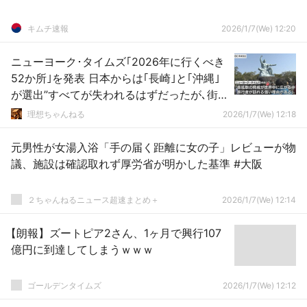
キムチ速報
2026/1/7(We) 12:20
ニューヨーク･タイムズ｢2026年に行くべき
52か所｣を発表 日本からは｢長崎｣と｢沖縄｣
が選出”すべてが失われるはずだったが､街は
生き残った”
理想ちゃんねる
2026/1/7(We) 12:18
元男性が女湯入浴「手の届く距離に女の子」レビューが物
議、施設は確認取れず厚労省が明かした基準 #大阪
２ちゃんねるニュース超速まとめ＋
2026/1/7(We) 12:14
【朗報】ズートピア2さん、1ヶ月で興行107
億円に到達してしまうｗｗｗ
ゴールデンタイムズ
2026/1/7(We) 12:12