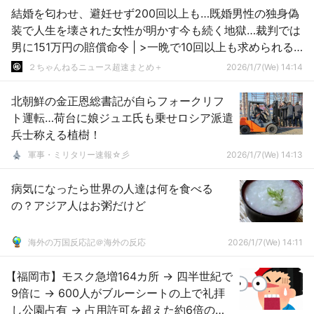
結婚を匂わせ、避妊せず200回以上も…既婚男性の独身偽
装で人生を壊された女性が明かす今も続く地獄…裁判では
男に151万円の賠償命令 | >一晩で10回以上も求められる
ことがあり、
２ちゃんねるニュース超速まとめ＋
2026/1/7(We) 14:14
北朝鮮の金正恩総書記が自らフォークリフ
ト運転…荷台に娘ジュエ氏も乗せロシア派遣
兵士称える植樹！
軍事・ミリタリー速報☆彡
2026/1/7(We) 14:13
病気になったら世界の人達は何を食べる
の？アジア人はお粥だけど
海外の万国反応記＠海外の反応
2026/1/7(We) 14:11
【福岡市】モスク急増164カ所 → 四半世紀で
9倍に → 600人がブルーシートの上で礼拝
し公園占有 → 占用許可を超えた約6倍の面