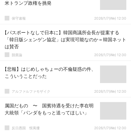
米トランプ政権を挑発
保守速報
2026/1/7(We) 12:30
【パスポートなしで日本に】韓国商議所会長が提案する
「韓日版シェンゲン協定」は実現可能なのか＝韓国ネット
は賛否
脱亜論
2026/1/7(We) 12:30
【悲報】はじめしゃちょーの不倫疑惑の件、
こういうことだった
アルファルファモザイク
2026/1/7(We) 12:30
属国だもの 〜 国賓待遇を受けた李在明
大統領「パンダをもっと送ってほしい」
反日愚国 恨寓瘻
2026/1/7(We) 12:30