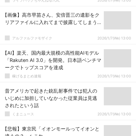
ライフハックちゃんねる弐式
2026/1/7(We) 13:00
【画像】高市早苗さん、安倍晋三の遺影をク
リアファイルに入れてまで披露してしまう…
アルファルファモザイク
2026/1/7(We) 13:00
【AI】楽天、国内最大規模の高性能AIモデル
「Rakuten AI 3.0」を開発。日本語ベンチマ
ークでトップスコアを達成
稼げるまとめ速報
2026/1/7(We) 13:00
昔アメリカで起きた銃乱射事件では犯人の
いじめに加担していなかった従業員は見逃
されたという話
くまニュース
2026/1/7(We) 13:00
【悲報】東京民「イオンモールってイオンと