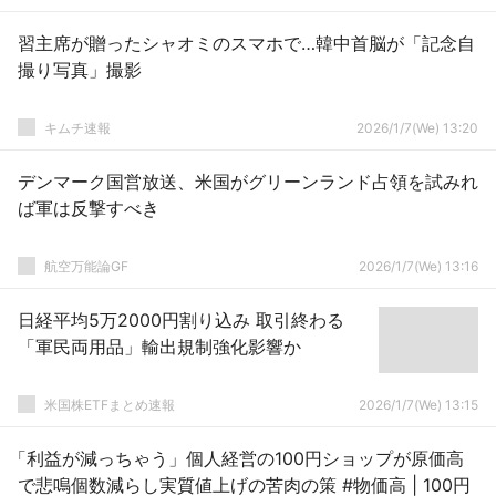
習主席が贈ったシャオミのスマホで…韓中首脳が「記念自
撮り写真」撮影
キムチ速報
2026/1/7(We) 13:20
デンマーク国営放送、米国がグリーンランド占領を試みれ
ば軍は反撃すべき
航空万能論GF
2026/1/7(We) 13:16
日経平均5万2000円割り込み 取引終わる
「軍民両用品」輸出規制強化影響か
米国株ETFまとめ速報
2026/1/7(We) 13:15
「利益が減っちゃう」個人経営の100円ショップが原価高
で悲鳴個数減らし実質値上げの苦肉の策 #物価高 | 100円