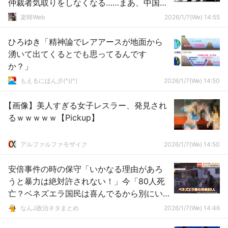
仲裁者気取りをしなくなる……まあ、中国滞
在中に聞かれたらそうなるわな
楽韓Web
2026/1/7(We) 14:55
ひろゆき「精神論でレアアースが地面から
湧いて出てくるとでも思ってるんです
か？」
もえるにほん彡(^)(^)
2026/1/7(We) 14:50
【画像】美人すぎる女子レスラー、発見され
るｗｗｗｗｗ【Pickup】
アルファルファモザイク
2026/1/7(We) 14:50
安倍事件の時の保守「いかなる理由があろ
うと暴力は絶対許されない！」今「80人死
亡？ベネズエラ国民は喜んでるから別にい
いじゃん」
なんJ政治ネタまとめ
2026/1/7(We) 14:46