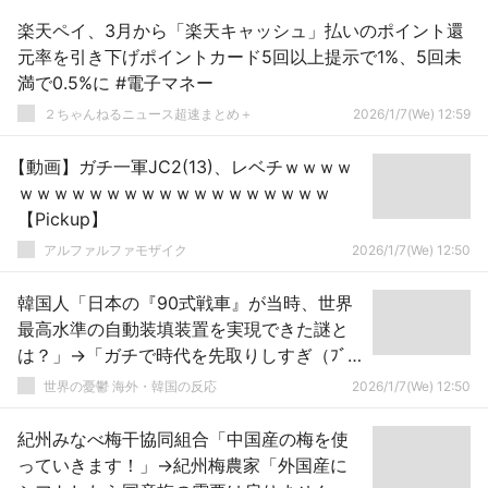
楽天ペイ、3月から「楽天キャッシュ」払いのポイント還
元率を引き下げポイントカード5回以上提示で1%、5回未
満で0.5%に #電子マネー
２ちゃんねるニュース超速まとめ＋
2026/1/7(We) 12:59
【動画】ガチ一軍JC2(13)、レベチｗｗｗｗ
ｗｗｗｗｗｗｗｗｗｗｗｗｗｗｗｗｗｗ
【Pickup】
アルファルファモザイク
2026/1/7(We) 12:50
韓国人「日本の『90式戦車』が当時、世界
最高水準の自動装填装置を実現できた謎と
は？」→「ガチで時代を先取りしすぎ（ﾌﾞﾙ
ﾌﾞﾙ」
世界の憂鬱 海外・韓国の反応
2026/1/7(We) 12:50
紀州みなべ梅干協同組合「中国産の梅を使
っていきます！」→紀州梅農家「外国産に