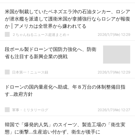
米国が制裁していたベネズエラ沖の石油タンカー、ロシア
が潜水艦を派遣して護衛米国が拿捕強行ならロシアが報復
か | アメリカは全世界から嫌われてる
２ちゃんねるニュース超速まとめ＋
2026/1/7(We) 12:29
段ボール製ドローンで国防力強化へ、防衛
省も注目する新興企業の挑戦
日本第一！ニュース録
2026/1/7(We) 12:29
ドローンの国内量産化へ助成、年８万台の体制整備目指
す…政府方針
軍事・ミリタリーログ
2026/1/7(We) 12:27
韓国で「爆発的人気」のスイーツ、製造工場の「衛生実
態」に衝撃…生産追い付かず、衛生が後手に