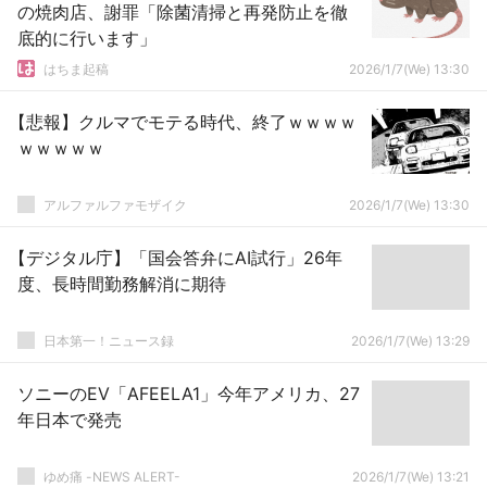
の焼肉店、謝罪「除菌清掃と再発防止を徹
底的に行います」
はちま起稿
2026/1/7(We) 13:30
【悲報】クルマでモテる時代、終了ｗｗｗｗ
ｗｗｗｗｗ
アルファルファモザイク
2026/1/7(We) 13:30
【デジタル庁】「国会答弁にAI試行」26年
度、長時間勤務解消に期待
日本第一！ニュース録
2026/1/7(We) 13:29
ソニーのEV「AFEELA1」今年アメリカ、27
年日本で発売
ゆめ痛 -NEWS ALERT-
2026/1/7(We) 13:21