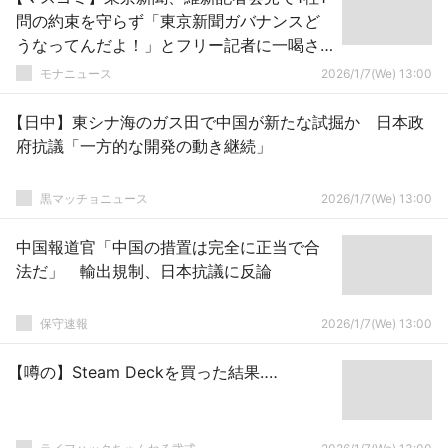
問の約束を守らず「東京新聞ガバナンスど
うなってんだよ！」とフリー記者に一喝さ
れる→それでも望月衣塑子が構わず質問し
モナニュース
2026/1/7(We) 13:00
て一同ドン引き
【日中】東シナ海のガス田で中国が新たな試掘か 日本政
府抗議「一方的な開発の動き継続」
黒マッチョニュース
2026/1/7(We) 13:00
中国報道官「中国の措置は完全に正当で合
法だ」 輸出規制、日本抗議に反論
保守速報
2026/1/7(We) 13:00
【噂の】Steam Deckを買った結果‥‥