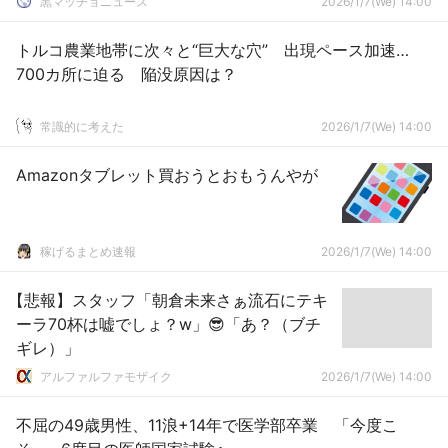
黒マッチョニュース
2026/1/7(We) 14:00
トルコ農業地帯に次々と“巨大な穴” 出現ペース加速…
700カ所に迫る 陥没原因は？
常識的に考えた
2026/1/7(We) 14:00
Amazonタブレット買おうとおもうんやが
稼げるまとめ速報
2026/1/7(We) 14:00
【悲報】スタッフ「朝倉未来さぁ流石にテキ
ーラ70杯は嘘でしょ？w」😎「あ？（ブチ
ギレ）」
アルファルファモザイク
2026/1/7(We) 14:00
不屈の49歳男性、11浪+14年で医学部卒業 「今度こ