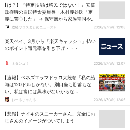
【は？】『特定技能は移民ではない！』安倍
政権時の自民特命委員長・木村義雄氏「定
義に苦心した」 → 保守層から家族帯同や永
住の道が開く点で「実質移民」との声が相
政経ワロスまとめニュース♪
2026/1/7(We) 12:08
次ぐ …
楽天ペイ、3月から「楽天キャッシュ」払い
のポイント還元率を引き下げ・・・
ネタンゴ！
2026/1/7(We) 12:07
【速報】ベネズエラマドゥロ大統領「私の給
与は120ドルしかない。別口座も貯蓄もな
い、私は富には興味がないからな
HAHAHA」
おーるじゃんる
2026/1/7(We) 12:06
【悲報】ナイキのスニーカーさん、完全にお
じさんのイメージがついてしまう