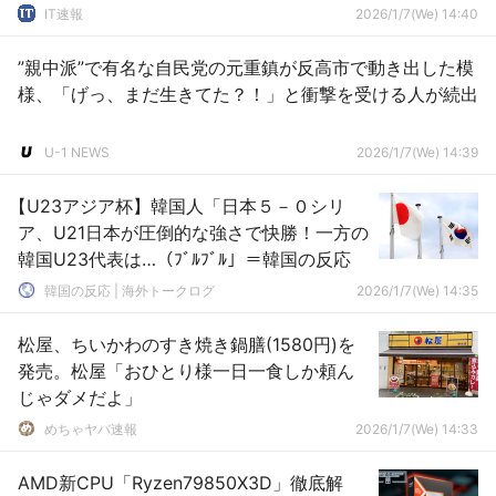
IT速報
2026/1/7(We) 14:40
”親中派”で有名な自民党の元重鎮が反高市で動き出した模
様、「げっ、まだ生きてた？！」と衝撃を受ける人が続出
U-1 NEWS
2026/1/7(We) 14:39
【U23アジア杯】韓国人「日本５－０シリ
ア、U21日本が圧倒的な強さで快勝！一方の
韓国U23代表は…（ﾌﾞﾙﾌﾞﾙ」＝韓国の反応
韓国の反応 | 海外トークログ
2026/1/7(We) 14:35
松屋、ちいかわのすき焼き鍋膳(1580円)を
発売。松屋「おひとり様一日一食しか頼ん
じゃダメだよ」
めちゃヤバ速報
2026/1/7(We) 14:33
AMD新CPU「Ryzen79850X3D」徹底解