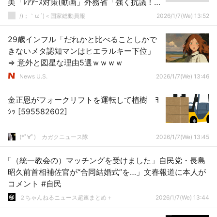
美「ﾚｱｱｰｽ対策(動画」外務省「強く抗議！」
X民「半導体関連の輸出禁止しよう」→
/)；｀ω´)＜国家総動員報
2026/1/7(We) 13:52
29歳インフル「だれかと比べることしかで
きないメタ認知マンはヒエラルキー下位」
⇒ 意外と図星な理由5選ｗｗｗｗ
News U.S.
2026/1/7(We) 13:46
金正恩がフォークリフトを運転して植樹 ﾖ
ｼｯ [595582602]
(*ﾟ∀ﾟ)ゞカガクニュース隊
2026/1/7(We) 13:45
「（統一教会の）マッチングを受けました」自民党・長島
昭久前首相補佐官が“合同結婚式”を…」文春報道に本人が
コメント #自民
２ちゃんねるニュース超速まとめ＋
2026/1/7(We) 13:44