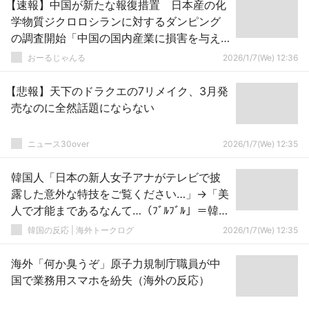
【速報】中国が新たな報復措置 日本産の化
学物質ジクロロシランに対するダンピング
の調査開始「中国の国内産業に損害を与え
ている」
おーるじゃんる
2026/1/7(We) 12:36
【悲報】天下のドラクエの7リメイク、3月発
売なのに全然話題にならない
ニュース30over
2026/1/7(We) 12:35
韓国人「日本の新人女子アナがテレビで披
露した意外な特技をご覧ください…」→「美
人で才能まであるなんて…（ﾌﾞﾙﾌﾞﾙ」＝韓国
の反応
韓国の反応 | 海外トークログ
2026/1/7(We) 12:35
海外「何か臭うぞ」原子力規制庁職員が中
国で業務用スマホを紛失（海外の反応）