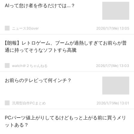
AIって怠け者を作るだけでは…？
ニュース30over
2026/1/7(We) 13:05
【朗報】レトロゲーム、ブームが過熱しすぎてお前らが普
通に持ってそうなソフトすら高騰
watch＠２ちゃんねる
2026/1/7(We) 13:03
お前らのテレビって何インチ？
汎用型自作PCまとめ
2026/1/7(We) 13:01
PCパーツ値上がりしてるけどもっと上がる前に買うメリ
ットある？