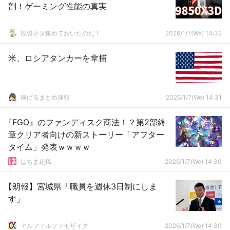
剖！ゲーミング性能の真実
投資ネタ集めておいたのだ！
2026/1/7(We) 14:32
米、ロシアタンカーを拿捕
稼げるまとめ速報
2026/1/7(We) 14:31
『FGO』のファンディスク商法！？第2部終
章クリア者向けの新ストーリー「アフター
タイム」発表ｗｗｗｗ
はちま起稿
2026/1/7(We) 14:30
【朗報】宮城県「職員を週休3日制にしま
す」
アルファルファモザイク
2026/1/7(We) 14:30