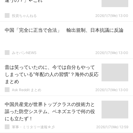
違うの？」←これ
投資ちゃんねる
2026/1/7(We) 13:00
中国「完全に正当で合法」 輸出規制、日本抗議に反論
みそパンNEWS
2026/1/7(We) 13:00
昔は笑っていたのに、今では自分もやって
しまっている“年配の人の習慣”？海外の反応
まとめ
Ask Reddit まとめ
2026/1/7(We) 13:00
中国共産党が世界トップクラスの技術力と
謳った防空システム、ベネズエラで何の役
にも立たず！
軍事・ミリタリー速報☆彡
2026/1/7(We) 12:59