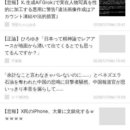
【悲報】X､生成AI｢Grok｣で実在人物写真を性
的に加工する悪用に警告｢違法画像作成はア
カウント凍結や法的措置｣
理想ちゃんねる
2026/1/7(We) 13:41
【正論】ひろゆき「日本って精神論でレアア
ースが地面から湧いて出てくるとでも思っ
てるんですか？」
IT速報
2026/1/7(We) 13:40
「余計なこと言わなきゃバレないのに……」とベネズエラ
石油を奪われた中国の悲鳴に目撃者騒然、中国報道官が思
いっきり本音を漏らして……
U-1 NEWS
2026/1/7(We) 13:39
【悲報】X民のiPhone、大量に文鎮化するｗ
ｗｗｗｗ