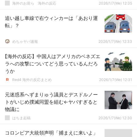
海外のお前ら 海外の反応
2026/1/7(We) 12:35
追い越し車線で右ウィンカーは「あおり運
転」？
めちゃヤバ速報
2026/1/7(We) 12:33
【海外の反応】中国人はアメリカのベネズエ
ラへの攻撃についてどう思っているんだろ
うか
Red4 海外の反応まとめ
2026/1/7(We) 12:31
元迷惑系へずまりゅう議員とデスドルノー
トがいじめ撲滅同盟を組む←ヤバすぎると
物議に
はちま起稿
2026/1/7(We) 12:30
コロンビア大統領声明「捕まえに来いよ」