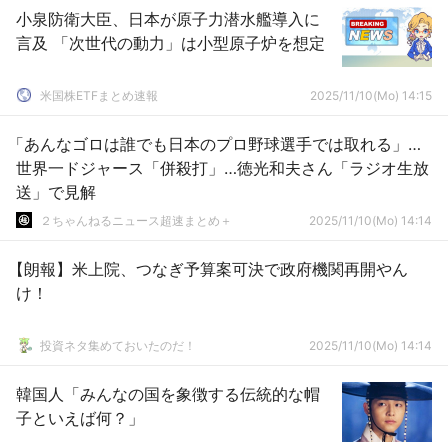
小泉防衛大臣、日本が原子力潜水艦導入に
言及 「次世代の動力」は小型原子炉を想定
米国株ETFまとめ速報
2025/11/10(Mo) 14:15
「あんなゴロは誰でも日本のプロ野球選手では取れる」…
世界一ドジャース「併殺打」…徳光和夫さん「ラジオ生放
送」で見解
２ちゃんねるニュース超速まとめ＋
2025/11/10(Mo) 14:14
【朗報】米上院、つなぎ予算案可決で政府機関再開やん
け！
投資ネタ集めておいたのだ！
2025/11/10(Mo) 14:14
韓国人「みんなの国を象徴する伝統的な帽
子といえば何？」