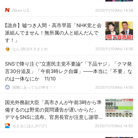
News U.S.
2025/11/10(Mo) 14:58
【詭弁】嘘つき人間・高市早苗「NHK党と会
派組んでません！無所属の人と組んだんで
す！」
なんJ政治ネタまとめ
2025/11/10(Mo) 14:56
SNSで降り注ぐ“立憲民主党不要論”「下品ヤジ」「クマ発
言30分追及」「午前3時レク自爆」――本当に「不要」な
のは一体なにか 11/10
国難にあってもの申す！！
2025/11/10(Mo) 14:55
国光外務副大臣「高市さんが午前3時から準
備するのは野党の質問通告が遅いからだ」
デマをSNSに流布。官房長官が注意し謝罪
へ
もえるにほん彡(^)(^)
2025/11/10(Mo) 14:50