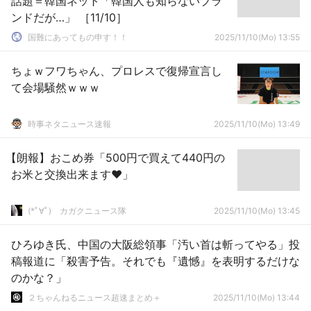
話題＝韓国ネット「韓国人も知らないブラ
ンドだが…」 ［11/10］
国難にあってもの申す！！
2025/11/10(Mo) 13:55
ちょｗフワちゃん、プロレスで復帰宣言し
て会場騒然ｗｗｗ
時事ネタニュース速報
2025/11/10(Mo) 13:49
【朗報】おこめ券「500円で買えて440円の
お米と交換出来ます♥」
(*ﾟ∀ﾟ)ゞカガクニュース隊
2025/11/10(Mo) 13:45
ひろゆき氏、中国の大阪総領事「汚い首は斬ってやる」投
稿報道に「殺害予告。それでも『遺憾』を表明するだけな
のかな？」
２ちゃんねるニュース超速まとめ＋
2025/11/10(Mo) 13:44