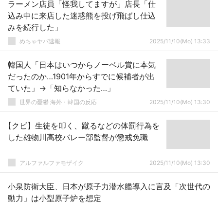
ラーメン店員「怪我してますが」店長「仕
込み中に来店した迷惑熊を投げ飛ばし仕込
みを続行した」
めちゃヤバ速報
2025/11/10(Mo) 13:33
韓国人「日本はいつからノーベル賞に本気
だったのか…1901年からすでに候補者が出
ていた」→「知らなかった…」
世界の憂鬱 海外・韓国の反応
2025/11/10(Mo) 13:30
【クビ】生徒を叩く、蹴るなどの体罰行為を
した雄物川高校バレー部監督が懲戒免職
アルファルファモザイク
2025/11/10(Mo) 13:30
小泉防衛大臣、日本が原子力潜水艦導入に言及「次世代の
動力」は小型原子炉を想定