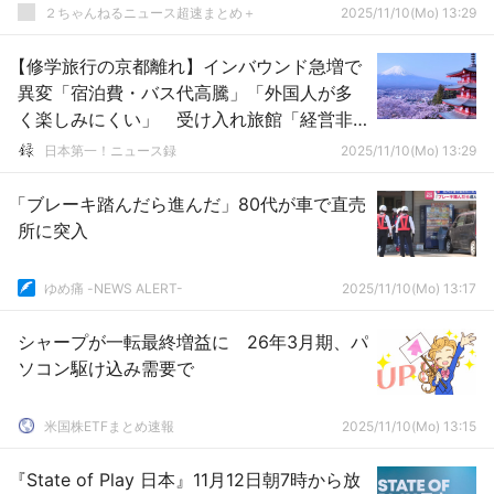
２ちゃんねるニュース超速まとめ＋
2025/11/10(Mo) 13:29
【修学旅行の京都離れ】インバウンド急増で
異変「宿泊費・バス代高騰」「外国人が多
く楽しみにくい」 受け入れ旅館「経営非
常に厳しい」
日本第一！ニュース録
2025/11/10(Mo) 13:29
「ブレーキ踏んだら進んだ」80代が車で直売
所に突入
ゆめ痛 -NEWS ALERT-
2025/11/10(Mo) 13:17
シャープが一転最終増益に 26年3月期、パ
ソコン駆け込み需要で
米国株ETFまとめ速報
2025/11/10(Mo) 13:15
『State of Play 日本』11月12日朝7時から放