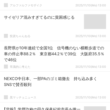
アルファルファモザイク
2025/11/10(Mo) 13:00
サイゼリア混みすぎてるのに貧困感じる
投資ちゃんねる
2025/11/10(Mo) 13:00
長野県が10年連続で全国1位 信号機のない横断歩道での
車の停止率88.2％ 東京都44.2％で39位 大阪府35.5％
で46位
常識的に考えた
2025/11/10(Mo) 13:00
NEXCO中日本、一部PAのゴミ箱撤去 持ち込み多く
SNSで賛否殺到
黒マッチョニュース
2025/11/10(Mo) 13:00
【悲報】学歴詐称の田久保眞紀前市長を唯一