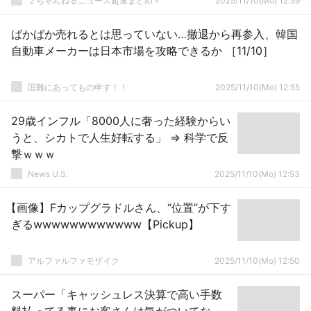
２ちゃんねるニュース超速まとめ＋
2025/11/10(Mo) 12:59
ばかばか売れるとは思っていない…撤退から再参入、韓国
自動車メーカーは日本市場を攻略できるか ［11/10］
国難にあってもの申す！！
2025/11/10(Mo) 12:55
29歳インフル「8000人に奢った経験からい
うと、シカトで人生好転する」 ⇒ 科学で反
撃ｗｗｗ
News U.S.
2025/11/10(Mo) 12:53
【画像】Fカップグラドルさん、“位置”が下す
ぎるwwwwwwwwwwww【Pickup】
アルファルファモザイク
2025/11/10(Mo) 12:50
スーパー「キャッシュレス決算で高い手数