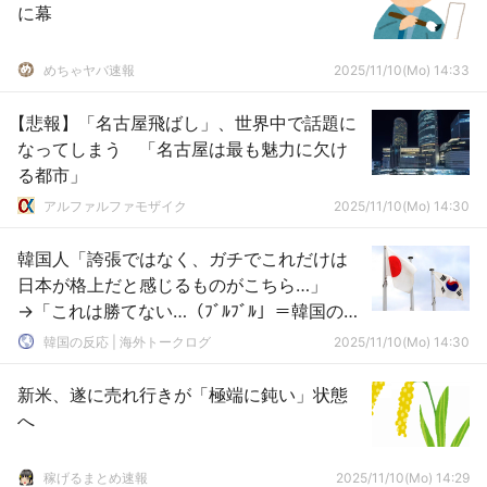
に幕
めちゃヤバ速報
2025/11/10(Mo) 14:33
【悲報】「名古屋飛ばし」、世界中で話題に
なってしまう 「名古屋は最も魅力に欠け
る都市」
アルファルファモザイク
2025/11/10(Mo) 14:30
韓国人「誇張ではなく、ガチでこれだけは
日本が格上だと感じるものがこちら…」
→「これは勝てない…（ﾌﾞﾙﾌﾞﾙ」＝韓国の反
応
韓国の反応 | 海外トークログ
2025/11/10(Mo) 14:30
新米、遂に売れ行きが「極端に鈍い」状態
へ
稼げるまとめ速報
2025/11/10(Mo) 14:29