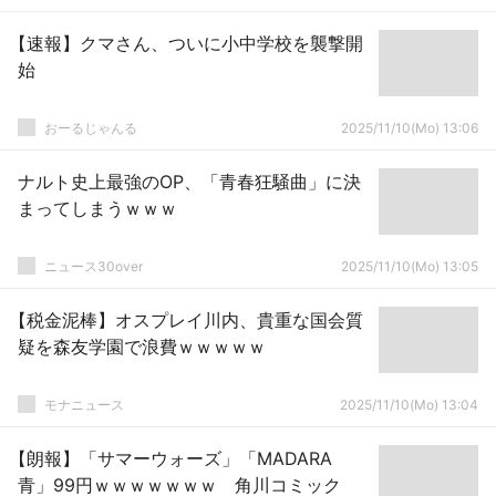
【速報】クマさん、ついに小中学校を襲撃開
始
おーるじゃんる
2025/11/10(Mo) 13:06
ナルト史上最強のOP、「青春狂騒曲」に決
まってしまうｗｗｗ
ニュース30over
2025/11/10(Mo) 13:05
【税金泥棒】オスプレイ川内、貴重な国会質
疑を森友学園で浪費ｗｗｗｗｗ
モナニュース
2025/11/10(Mo) 13:04
【朗報】「サマーウォーズ」「MADARA
青」99円ｗｗｗｗｗｗｗ 角川コミック