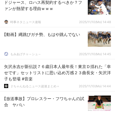
ドジャース、ロハス再契約するべきか？フ
ァンが熱望する理由ｗｗｗ
時事ネタニュース速報
2025/11/10(Mo) 14:48
【動画】縄跳びガチ勢、もはや跳んでない
もみあげチャ～シュ～
2025/11/10(Mo) 14:45
矢沢永吉が新伝説７６歳日本人最年長！東京Ｄ揺れた「幸
せです」セットリストに思い込め万感２３曲長女・矢沢洋
子も登場 #音楽
２ちゃんねるニュース超速まとめ＋
2025/11/10(Mo) 14:44
【放送事故】プロレスラー・フワちゃんの試
合 ヤバい