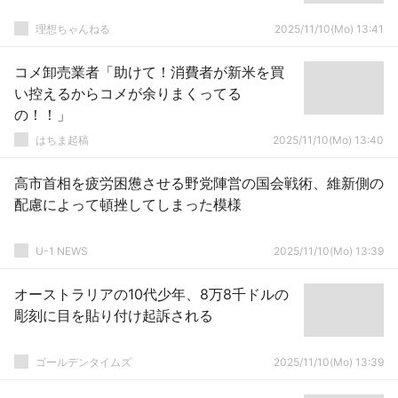
理想ちゃんねる
2025/11/10(Mo) 13:41
コメ卸売業者「助けて！消費者が新米を買
い控えるからコメが余りまくってる
の！！」
はちま起稿
2025/11/10(Mo) 13:40
高市首相を疲労困憊させる野党陣営の国会戦術、維新側の
配慮によって頓挫してしまった模様
U-1 NEWS
2025/11/10(Mo) 13:39
オーストラリアの10代少年、8万8千ドルの
彫刻に目を貼り付け起訴される
ゴールデンタイムズ
2025/11/10(Mo) 13:39