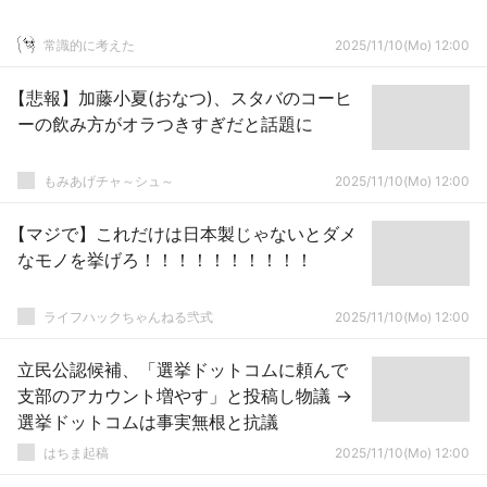
常識的に考えた
2025/11/10(Mo) 12:00
【悲報】加藤小夏(おなつ)、スタバのコーヒ
ーの飲み方がオラつきすぎだと話題に
もみあげチャ～シュ～
2025/11/10(Mo) 12:00
【マジで】これだけは日本製じゃないとダメ
なモノを挙げろ！！！！！！！！！！
ライフハックちゃんねる弐式
2025/11/10(Mo) 12:00
立民公認候補、「選挙ドットコムに頼んで
支部のアカウント増やす」と投稿し物議 →
選挙ドットコムは事実無根と抗議
はちま起稿
2025/11/10(Mo) 12:00