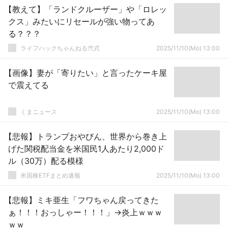
【教えて】「ランドクルーザー」や「ロレッ
クス」みたいにリセールが強い物ってあ
る？？？
ライフハックちゃんねる弐式
2025/11/10(Mo) 13:00
【画像】妻が「寄りたい」と言ったケーキ屋
で震えてる
くまニュース
2025/11/10(Mo) 13:00
【悲報】トランプおやびん、世界から巻き上
げた関税配当金を米国民1人あたり2,000ド
ル（30万）配る模様
米国株ETFまとめ速報
2025/11/10(Mo) 13:00
【悲報】ミキ亜生「フワちゃん戻ってきた
ぁ！！！おっしゃー！！！」→炎上ｗｗｗ
ｗｗ