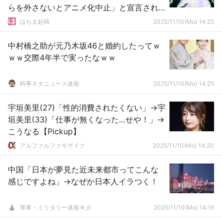
らを外さないとアニメ化中止」と宣言され
たことを明かす… WSS側も反論
はちま起稿
2025/11/10(Mo) 14:25
中村橋之助が元乃木坂46と婚約したってｗ
ｗｗ交際4年半で実ったなｗｗ
時事ネタニュース速報
2025/11/10(Mo) 14:25
宇垣美里(27)「性的消費されたくない」→宇
垣美里(33)「仕事が無くなった…せや！」→
こうなる【Pickup】
アルファルファモザイク
2025/11/10(Mo) 14:20
中国「日本が夢見た近未来都市ってこんな
感じですよね」→なぜか日本人イラつく！
軍事・ミリタリー速報☆彡
2025/11/10(Mo) 14:16