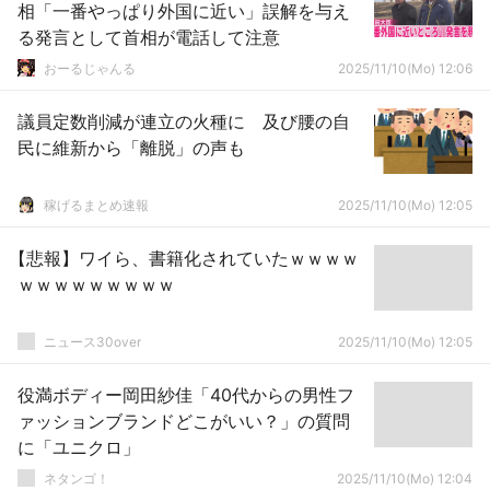
相「一番やっぱり外国に近い」誤解を与え
る発言として首相が電話して注意
おーるじゃんる
2025/11/10(Mo) 12:06
議員定数削減が連立の火種に 及び腰の自
民に維新から「離脱」の声も
稼げるまとめ速報
2025/11/10(Mo) 12:05
【悲報】ワイら、書籍化されていたｗｗｗｗ
ｗｗｗｗｗｗｗｗｗ
ニュース30over
2025/11/10(Mo) 12:05
役満ボディー岡田紗佳「40代からの男性フ
ァッションブランドどこがいい？」の質問
に「ユニクロ」
ネタンゴ！
2025/11/10(Mo) 12:04