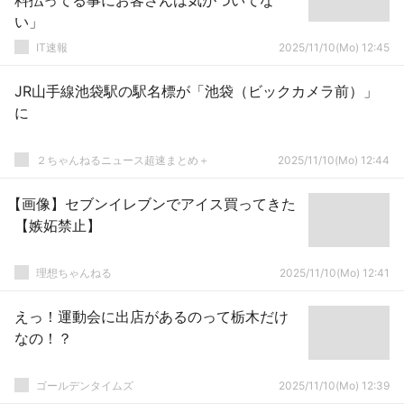
料払ってる事にお客さんは気がついてな
い」
IT速報
2025/11/10(Mo) 12:45
JR山手線池袋駅の駅名標が「池袋（ビックカメラ前）」
に
２ちゃんねるニュース超速まとめ＋
2025/11/10(Mo) 12:44
【画像】セブンイレブンでアイス買ってきた
【嫉妬禁止】
理想ちゃんねる
2025/11/10(Mo) 12:41
えっ！運動会に出店があるのって栃木だけ
なの！？
ゴールデンタイムズ
2025/11/10(Mo) 12:39