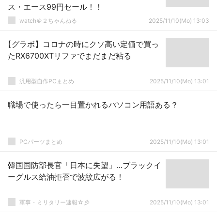
ス・エース99円セール！！
watch＠２ちゃんねる
2025/11/10(Mo) 13:03
【グラボ】コロナの時にクソ高い定価で買っ
たRX6700XTリファでまだまだ粘る
汎用型自作PCまとめ
2025/11/10(Mo) 13:01
職場で使ったら一目置かれるパソコン用語ある？
PCパーツまとめ
2025/11/10(Mo) 13:01
韓国国防部長官「日本に失望」…ブラックイ
ーグルス給油拒否で波紋広がる！
軍事・ミリタリー速報☆彡
2025/11/10(Mo) 13:01