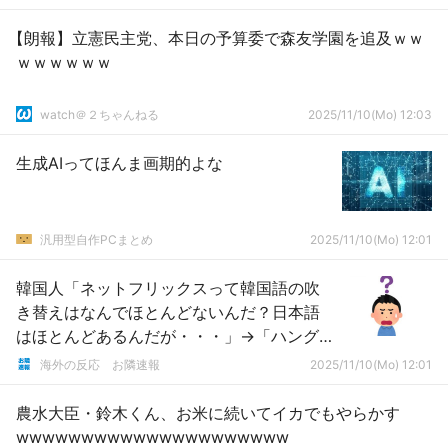
【朗報】立憲民主党、本日の予算委で森友学園を追及ｗｗ
ｗｗｗｗｗｗ
watch＠２ちゃんねる
2025/11/10(Mo) 12:03
生成AIってほんま画期的よな
汎用型自作PCまとめ
2025/11/10(Mo) 12:01
韓国人「ネットフリックスって韓国語の吹
き替えはなんでほとんどないんだ？日本語
はほとんどあるんだが・・・」→「ハング
ルの可読性、情報伝達力が優れている」
海外の反応 お隣速報
2025/11/10(Mo) 12:01
「韓国の声優たちのレベルがワールドクラ
スだから・・・」
農水大臣・鈴木くん、お米に続いてイカでもやらかす
wwwwwwwwwwwwwwwwwwwww