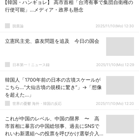
【韓国・ハンギョレ】 高市首相「台湾有事で集団自衛権の
行使可能」…メディア・政界も懸念
脱亜論
2025/11/10(Mo) 12:30
立憲民主党、森友問題を追及 今日の国会
日本第一！ニュース録
2025/11/10(Mo) 12:29
韓国人「1700年前の日本の古墳スケールが
こちら…“大仙古墳の規模に驚き”」→「想像
を超えた…」
世界の憂鬱 海外・韓国の反応
2025/11/10(Mo) 12:20
これが中国のレベル、中国の限界 〜 高
市首相に暴言の中国総領事、過去にSNSで
れいわ新選組への投票を呼びかけ選挙介入