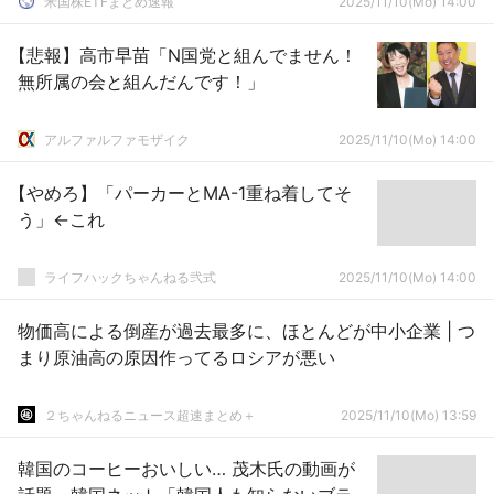
米国株ETFまとめ速報
2025/11/10(Mo) 14:00
【悲報】高市早苗「N国党と組んでません！
無所属の会と組んだんです！」
アルファルファモザイク
2025/11/10(Mo) 14:00
【やめろ】「パーカーとМA-1重ね着してそ
う」←これ
ライフハックちゃんねる弐式
2025/11/10(Mo) 14:00
物価高による倒産が過去最多に、ほとんどが中小企業 | つ
まり原油高の原因作ってるロシアが悪い
２ちゃんねるニュース超速まとめ＋
2025/11/10(Mo) 13:59
韓国のコーヒーおいしい… 茂木氏の動画が