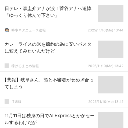
日テレ・森圭介アナが涙！菅谷アナへ追悼
「ゆっくり休んで下さい」
時事ネタニュース速報
2025/11/10(Mo) 13:44
カレーライスの米を節約の為に安いパスタ
に変えてみたいんだけど
稼げるまとめ速報
2025/11/10(Mo) 13:42
【悲報】岐阜さん、熊と不審者がせめぎ合っ
てしまう
IT速報
2025/11/10(Mo) 13:41
11月11日は独身の日でAliExpressとかがセー
ルするわけだが