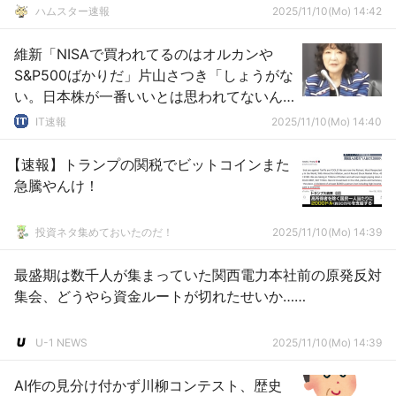
ハムスター速報
2025/11/10(Mo) 14:42
維新「NISAで買われてるのはオルカンや
S&P500ばかりだ」片山さつき「しょうがな
い。日本株が一番いいとは思われてないん
だもん」
IT速報
2025/11/10(Mo) 14:40
【速報】トランプの関税でビットコインまた
急騰やんけ！
投資ネタ集めておいたのだ！
2025/11/10(Mo) 14:39
最盛期は数千人が集まっていた関西電力本社前の原発反対
集会、どうやら資金ルートが切れたせいか……
U-1 NEWS
2025/11/10(Mo) 14:39
AI作の見分け付かず川柳コンテスト、歴史