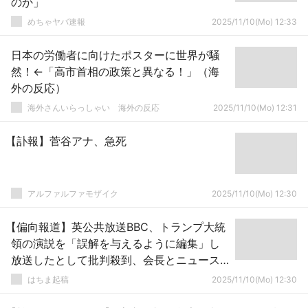
のか」
めちゃヤバ速報
2025/11/10(Mo) 12:33
日本の労働者に向けたポスターに世界が騒
然！←「高市首相の政策と異なる！」（海
外の反応）
海外さんいらっしゃい 海外の反応
2025/11/10(Mo) 12:31
【訃報】菅谷アナ、急死
アルファルファモザイク
2025/11/10(Mo) 12:30
【偏向報道】英公共放送BBC、トランプ大統
領の演説を「誤解を与えるように編集」し
放送したとして批判殺到、会長とニュース
部門CEOが辞任へ
はちま起稿
2025/11/10(Mo) 12:30