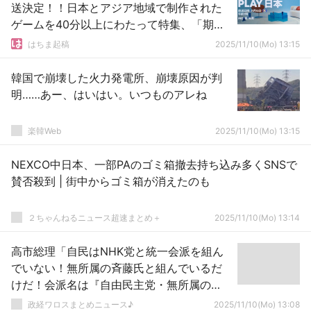
送決定！！日本とアジア地域で制作された
ゲームを40分以上にわたって特集、「期待
作の新情報」もある模様
はちま起稿
2025/11/10(Mo) 13:15
韓国で崩壊した火力発電所、崩壊原因が判
明……あー、はいはい。いつものアレね
楽韓Web
2025/11/10(Mo) 13:15
NEXCO中日本、一部PAのゴミ箱撤去持ち込み多くSNSで
賛否殺到 | 街中からゴミ箱が消えたのも
２ちゃんねるニュース超速まとめ＋
2025/11/10(Mo) 13:14
高市総理「自民はNHK党と統一会派を組ん
でいない！無所属の斉藤氏と組んでいるだ
けだ！会派名は『自由民主党・無所属の
会』だ！」立花孝志党首の逮捕受け
政経ワロスまとめニュース♪
2025/11/10(Mo) 13:08