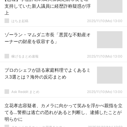
支持していた新人議員に経歴詐称疑惑が浮
上
はちま起稿
2025/11/10(Mo) 13:00
ゾーラン・マムダニ市長「悪質な不動産オ
ーナーの財産を収容する」
稼げるまとめ速報
2025/11/10(Mo) 13:00
プロのシェフが語る家庭料理でよくあるミ
ス3選とは？海外の反応まとめ
Ask Reddit まとめ
2025/11/10(Mo) 13:00
立花孝志容疑者、カメラに向かって笑みを浮かべ親指を立
てる…警察は逃亡の恐れがあると判断し、逮捕したことが
明らかに