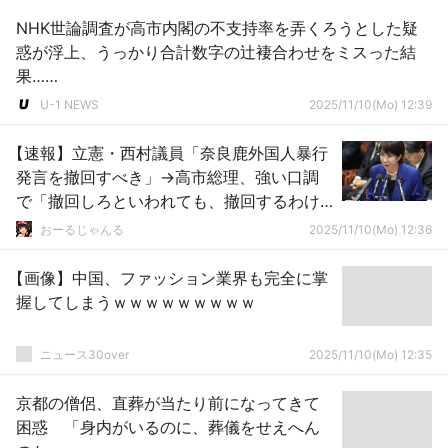
NHK世論調査が高市内閣の不支持率を弄くろうとした疑
惑が浮上、うっかり合計数字の辻褄合わせをミスった結
果……
U-1 NEWS
2025/11/10(Mo) 12:39
【速報】立憲・西村議員「奈良鹿外国人暴行
発言を撤回すべき」→高市総理、強い口調
で「撤回しろといわれても、撤回するわけ
にはまいりません」
おーるじゃんる
2025/11/10(Mo) 12:36
【画像】中国、ファッション業界も完全に掌
握してしまうｗｗｗｗｗｗｗｗｗ
ニュース30over
2025/11/10(Mo) 12:35
京都の僧侶、直葬が当たり前になってきて
困惑 「身内がいるのに、葬儀をせえへん