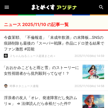
ニュース 2025/11/10 の記事一覧
今森茉耶、「不倫報道」「未成年飲酒」の末降板…SNSの
痕跡削除も最後の『スーパー戦隊』作品にドロ塗る結果で
ファン激怒 #芸能
２ちゃんねるニュース超速まとめ＋
2025/11/10(Mo) 14:59
「おおかみこどもと雨と雪」のストーリーに
女性視聴者から批判殺到ってなぜ！？
時事ネタニュース速報
2025/11/10(Mo) 14:58
浮浪者の友人「オレ、発達障害だし免許ム
リｗ」 ⇒ 法律読んだら余裕だった件!?