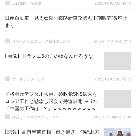
→削除
反日愚国 恨寓瘻
2025/11/10(Mo) 12:15
日産自動車、見えぬ縮小戦略新車攻勢も下期販売1%増止
まり
２ちゃんねるニュース超速まとめ＋
2025/11/10(Mo) 12:14
【画像】ドラクエ5のこの橋なんだろうな
ゴールデンタイムズ
2025/11/10(Mo) 12:12
平将明元デジタル大臣、参政党SNS拡大を
ロシア工作と懸念し国会で持論展開 → ﾈｯﾄ
「中国の工作は…？」ｗｗｗｗｗｗｗｗｗｗ
ｗｗｗｗｗｗｗｗｗｗｗｗｗｗ
政経ワロスまとめニュース♪
2025/11/10(Mo) 12:08
【悲報】高市早苗首相、働き過ぎ 沖縄北方