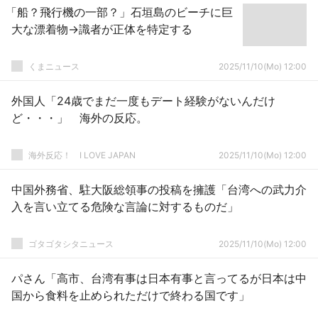
「船？飛行機の一部？」石垣島のビーチに巨
大な漂着物→識者が正体を特定する
くまニュース
2025/11/10(Mo) 12:00
外国人「24歳でまだ一度もデート経験がないんだけ
ど・・・」 海外の反応。
海外反応！ I LOVE JAPAN
2025/11/10(Mo) 12:00
中国外務省、駐大阪総領事の投稿を擁護「台湾への武力介
入を言い立てる危険な言論に対するものだ」
ゴタゴタシタニュース
2025/11/10(Mo) 12:00
パさん「高市、台湾有事は日本有事と言ってるが日本は中
国から食料を止められただけで終わる国です」