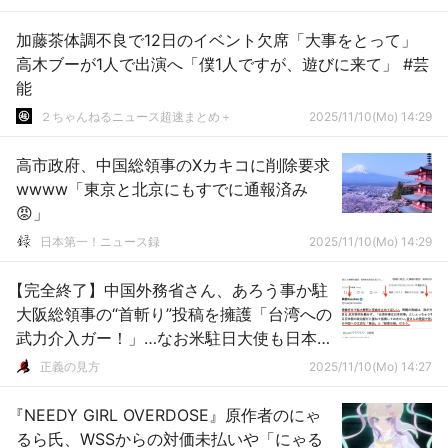
加藤茶体調不良で12日のイベント欠席「大事をとって」
高木ブーが1人で出演へ「僕1人ですが、遊びに来て」 #芸
能
２ちゃんねるニュース超速まとめ＋
2025/11/10(Mo) 14:29
高市政府、中国総領事のXカキコに削除要求
wwww「東京と北京にもすでに通報済み
😡」
日本第一！ニュース録
2025/11/10(Mo) 14:29
【完全終了】中国外務省さん、あろう事か駐
大阪総領事の“首斬り”投稿を擁護「台湾への
武力介入ガー！」…なお米駐日大使も日本に
加勢した模様
正義の見方
2025/11/10(Mo) 14:27
『NEEDY GIRL OVERDOSE』原作者のにゃ
るら氏、WSSからの対価未払いや「にゃる