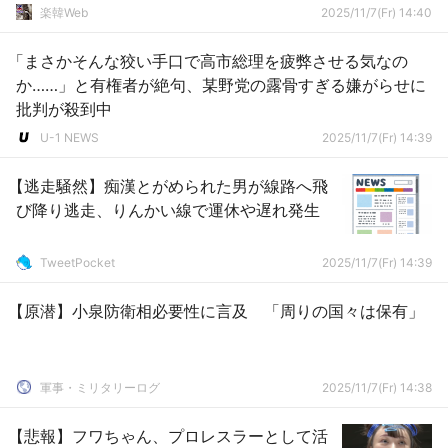
の悪口」だけで懲役刑です
楽韓Web
2025/11/7(Fr) 14:40
「まさかそんな狡い手口で高市総理を疲弊させる気なの
か……」と有権者が絶句、某野党の露骨すぎる嫌がらせに
批判が殺到中
U-1 NEWS
2025/11/7(Fr) 14:39
【逃走騒然】痴漢とがめられた男が線路へ飛
び降り逃走、りんかい線で運休や遅れ発生
TweetPocket
2025/11/7(Fr) 14:39
【原潜】小泉防衛相必要性に言及 「周りの国々は保有」
軍事・ミリタリーログ
2025/11/7(Fr) 14:38
【悲報】フワちゃん、プロレスラーとして活