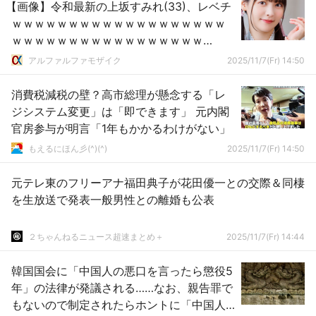
【画像】令和最新の上坂すみれ(33)、レベチ
ｗｗｗｗｗｗｗｗｗｗｗｗｗｗｗｗｗｗｗ
ｗｗｗｗｗｗｗｗｗｗｗｗｗｗｗｗｗ
【Pickup】
アルファルファモザイク
2025/11/7(Fr) 14:50
消費税減税の壁？高市総理が懸念する「レ
ジシステム変更」は「即できます」 元内閣
官房参与が明言「1年もかかるわけがない」
もえるにほん彡(^)(^)
2025/11/7(Fr) 14:50
元テレ東のフリーアナ福田典子が花田優一との交際＆同棲
を生放送で発表一般男性との離婚も公表
２ちゃんねるニュース超速まとめ＋
2025/11/7(Fr) 14:44
韓国国会に「中国人の悪口を言ったら懲役5
年」の法律が発議される……なお、親告罪で
もないので制定されたらホントに「中国人