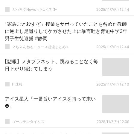
ガハろぐNewsヽ(･ω･)/ｽﾞｺｰ
2025/11/7(Fr) 12:44
「家族ごと殺すぞ」授業をサボっていたことを咎めた教師
に逆上し足蹴りしてケガさせた上に暴言吐き脅迫中学3年
男子生徒逮捕 #静岡
２ちゃんねるニュース超速まとめ＋
2025/11/7(Fr) 12:44
【悲報】メタプラネット、跳ねることなく毎
日下がり続けてしまう
IT速報
2025/11/7(Fr) 12:40
アイス星人「一番旨いアイスを持って来い
👽」
ゴールデンタイムズ
2025/11/7(Fr) 12:39