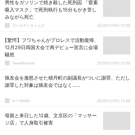
男性をガソリンで焼き殺した死刑囚 「窒素
吸入マスク」で死刑執行も15分もがき苦し
みながら死亡
ゴールデンタイムズ
2025/11/7(Fr) 13:39
【驚愕】フワちゃんがプロレスで活動復帰、
12月29日両国大会で再デビュー宣言に会場
騒然
TweetPocket
2025/11/7(Fr) 13:38
猟友会を激怒させた積丹町の副議長がついに謝罪、ただし
謝罪した対象は猟友会ではなく……
U-1 NEWS
2025/11/7(Fr) 13:38
母親と来日した12歳、文京区の「マッサー
ジ店」で人身取引被害