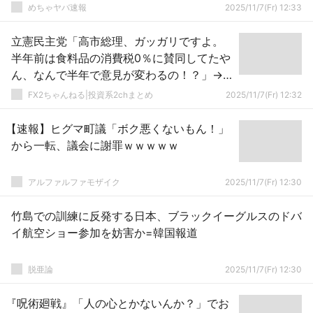
めちゃヤバ速報
2025/11/7(Fr) 12:33
立憲民主党「高市総理、ガッガリですよ。
半年前は食料品の消費税0％に賛同してたや
ん、なんで半年で意見が変わるの！？」→
高市総理「レジレジレジレジレジ！」
FX2ちゃんねる|投資系2chまとめ
2025/11/7(Fr) 12:32
【速報】ヒグマ町議「ボク悪くないもん！」
から一転、議会に謝罪ｗｗｗｗｗ
アルファルファモザイク
2025/11/7(Fr) 12:30
竹島での訓練に反発する日本、ブラックイーグルスのドバ
イ航空ショー参加を妨害か=韓国報道
脱亜論
2025/11/7(Fr) 12:30
『呪術廻戦』「人の心とかないんか？」でお