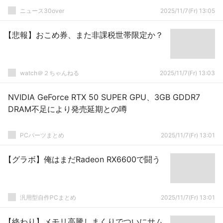
ニュース30over
2025/11/7(Fr) 13:05
【悲報】おこめ券、また非課税世帯限定か？
watch＠２ちゃんねる
2025/11/7(Fr) 13:03
NVIDIA GeForce RTX 50 SUPER GPU、3GB GDDR7
DRAM不足により発売延期との噂
PCパーツまとめ
2025/11/7(Fr) 13:01
【グラボ】俺はまだRadeon RX6600で闘う
汎用型自作PCまとめ
2025/11/7(Fr) 13:01
【終わり】メモリ高騰しまくりでついにサム