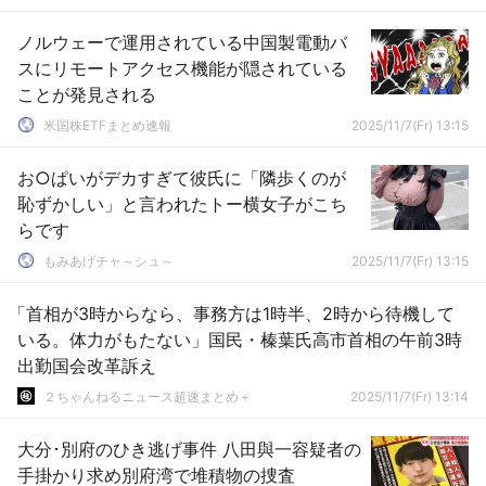
ノルウェーで運用されている中国製電動バ
スにリモートアクセス機能が隠されている
ことが発見される
米国株ETFまとめ速報
2025/11/7(Fr) 13:15
お○ぱいがデカすぎて彼氏に「隣歩くのが
恥ずかしい」と言われたトー横女子がこち
らです
もみあげチャ～シュ～
2025/11/7(Fr) 13:15
「首相が3時からなら、事務方は1時半、2時から待機して
いる。体力がもたない」国民・榛葉氏高市首相の午前3時
出勤国会改革訴え
２ちゃんねるニュース超速まとめ＋
2025/11/7(Fr) 13:14
大分･別府のひき逃げ事件 八田與一容疑者の
手掛かり求め別府湾で堆積物の捜査