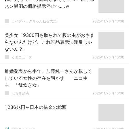
スン異例の価格提示停止へ‥‥ｗ
ライフハックちゃんねる弐式
2025/11/7(Fr) 13:00
美少女「9300円も取られて腹の虫がおさま
らないんだけど。これ景品表示法違反じゃ
ないん？」
くまニュース
2025/11/7(Fr) 13:00
離婚発表から半年、加藤純一さんが親しく
している女性の存在を明かす 「ニコ生
主」「飯炊き女」
はちま起稿
2025/11/7(Fr) 13:00
1,286兆円←日本の借金の総額