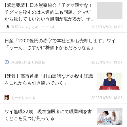
【緊急要請】日本熊森協会「子グマ殺すな！
子グマを殺すのは人道的にも問題、クマだ
から殺してよいという風潮が広がるが、子
グマに手をつけるのは間違っている！」
政経ワロスまとめニュース♪
2025/11/7(Fr) 13:08
日産「2200億円の赤字で本社ビルも売却します」ワイ
「うーん、さすがに株価下がるだろうなぁ」
米国株ETFまとめ速報
2025/11/7(Fr) 13:07
【速報】高市首相「村山談話などの歴史認識
をこれからも引き継いでいく」
おーるじゃんる
2025/11/7(Fr) 13:06
ワイ無職32歳、現在歯医者にて職業欄を書
くとこを見つけ焦ってる