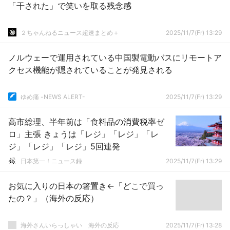
「干された」で笑いを取る残念感
２ちゃんねるニュース超速まとめ＋
2025/11/7(Fr) 13:29
ノルウェーで運用されている中国製電動バスにリモートア
クセス機能が隠されていることが発見される
ゆめ痛 -NEWS ALERT-
2025/11/7(Fr) 13:29
高市総理、半年前は「食料品の消費税率ゼ
ロ」主張 きょうは「レジ」「レジ」「レ
ジ」「レジ」「レジ」5回連発
日本第一！ニュース録
2025/11/7(Fr) 13:29
お気に入りの日本の箸置き←「どこで買っ
たの？」（海外の反応）
海外さんいらっしゃい 海外の反応
2025/11/7(Fr) 13:28