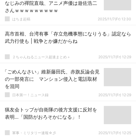
なじみの禪院直哉、アニメ声優は遊佐浩二
さんｗｗｗｗｗｗｗｗｗ
はちま起稿
2025/11/7(Fr) 12:30
高市首相、台湾有事「存立危機事態になりうる」認定なら
武力行使も | 戦争とか嫌だからね
２ちゃんねるニュース超速まとめ＋
2025/11/7(Fr) 12:29
「ごめんなさい」維新藤田氏、赤旗反論会見
の一部発言に マンション侵入と電話取材
を混同
日本第一！ニュース録
2025/11/7(Fr) 12:29
猟友会トップが自衛隊の後方支援に反対を
表明…「国防がおろそかになる」！
軍事・ミリタリー速報☆彡
2025/11/7(Fr) 12:25