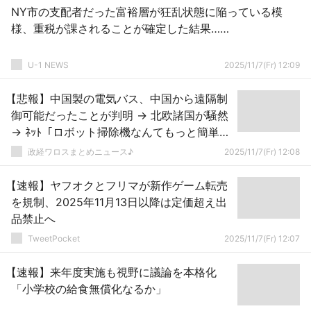
NY市の支配者だった富裕層が狂乱状態に陥っている模
様、重税が課されることが確定した結果……
U-1 NEWS
2025/11/7(Fr) 12:09
【悲報】中国製の電気バス、中国から遠隔制
御可能だったことが判明 → 北欧諸国が騒然
→ ﾈｯﾄ「ロボット掃除機なんてもっと簡単」
「大阪で大量購入したバスも…」ｗｗｗｗｗ
政経ワロスまとめニュース♪
2025/11/7(Fr) 12:08
ｗ
【速報】ヤフオクとフリマが新作ゲーム転売
を規制、2025年11月13日以降は定価超え出
品禁止へ
TweetPocket
2025/11/7(Fr) 12:07
【速報】来年度実施も視野に議論を本格化
「小学校の給食無償化なるか」