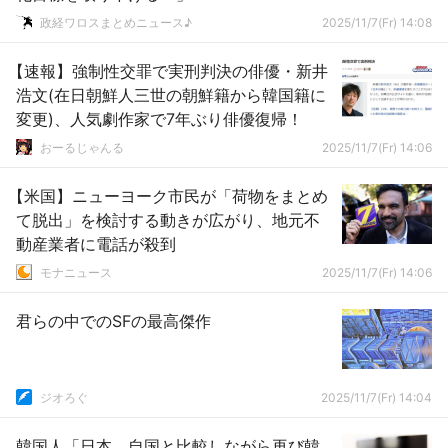
ｗｗｗｗｗｗｗｗｗｗｗｗ
政経ワロスまとめニュース♪
2025/11/7(Fr) 14:08
【速報】強制性交罪で実刑判決の俳優・新井
浩文(在日朝鮮人三世の朝鮮籍から韓国籍に
変更)、人気劇作家で7年ぶり俳優復帰！
おーるじゃんる
2025/11/7(Fr) 14:06
【米国】ニューヨーク市民が「荷物をまとめ
て脱出」を検討する動きが広がり、地元不
動産業者に電話が殺到
モナニュース
2025/11/7(Fr) 14:06
君らの中でのSFの最高傑作
ジオろぐ
2025/11/7(Fr) 14:04
韓国人「日本、自国と比較しながら再び韓