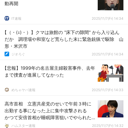
動再開
IT速報
2025/11/7(Fr) 14:34
【（・(ｪ)・）】クマは旅館の "床下の隙間" から入り込ん
だか 調理場や和室など荒らした末に緊急銃猟で駆除 山
形・米沢市
ジオろぐ
2025/11/7(Fr) 14:34
【悲報】1999年の名古屋主婦殺害事件、去年
まで捜査が進展してなかった
めちゃヤバ速報
2025/11/7(Fr) 14:33
高市首相 立憲共産党のせいで午前３時に
出勤する事になった上に集中攻撃される
かつて安倍首相が睡眠障害狙いでやられた
あれ
ハムスター速報
2025/11/7(Fr) 14:32