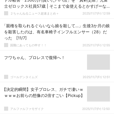
ドル殺害「2500万円貢いだパパ活」を「真剣交際」元富
士ゼロックス社員57歳 | そこまで金使えるとかすげーな
おい
２ちゃんねるニュース超速まとめ＋
2025/11/7(Fr) 12:59
「親権を取られるぐらいなら娘を殺して…」生後3か月の娘
を殺害したのは、有名車椅子インフルエンサー（28）だ
った [11/7]
国難にあってもの申す！！
2025/11/7(Fr) 12:55
フワちゃん、プロレスで復帰へ！
ゴールデンタイムズ
2025/11/7(Fr) 12:51
【決定的瞬間】女子プロレス、ガチで凄いｗ
ｗｗｗお前らの想像の2倍すごい【Pickup】
アルファルファモザイク
2025/11/7(Fr) 12:50