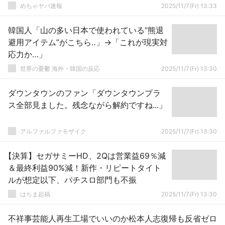
めちゃヤバ速報
2025/11/7(Fr) 13:33
韓国人「山の多い日本で使われている“熊退
避用アイテム”がこちら‥」→「これが現実対
応力か…」
世界の憂鬱 海外・韓国の反応
2025/11/7(Fr) 13:30
ダウンタウンのファン「ダウンタウンプラ
ス全部見ました。残念ながら解約ですね...」
アルファルファモザイク
2025/11/7(Fr) 13:30
【決算】セガサミーHD、2Qは営業益69％減
＆最終利益90%減！新作・リピートタイト
ルが想定以下、パチスロ部門も不振
はちま起稿
2025/11/7(Fr) 13:30
不祥事芸能人再生工場でいいのか松本人志復帰も反省ゼロ