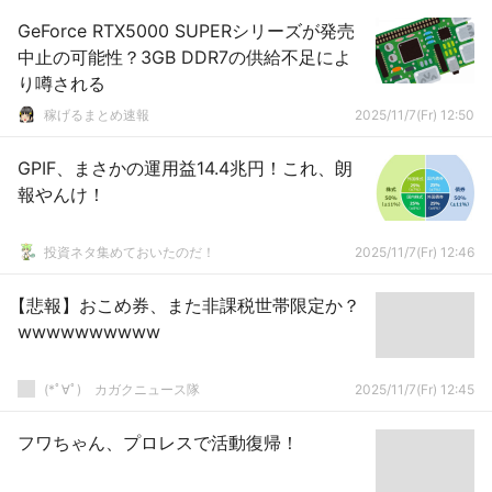
GeForce RTX5000 SUPERシリーズが発売
中止の可能性？3GB DDR7の供給不足によ
り噂される
稼げるまとめ速報
2025/11/7(Fr) 12:50
GPIF、まさかの運用益14.4兆円！これ、朗
報やんけ！
投資ネタ集めておいたのだ！
2025/11/7(Fr) 12:46
【悲報】おこめ券、また非課税世帯限定か？
wwwwwwwwww
(*ﾟ∀ﾟ)ゞカガクニュース隊
2025/11/7(Fr) 12:45
フワちゃん、プロレスで活動復帰！