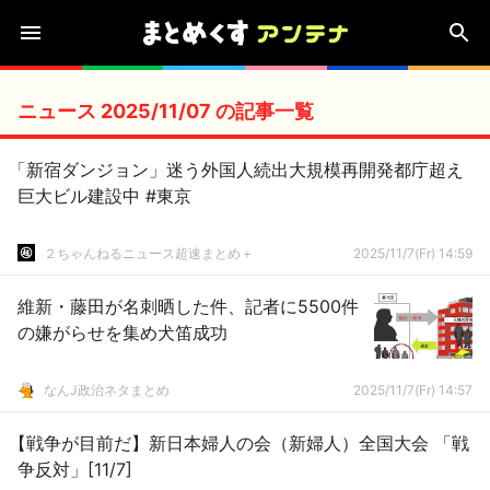
ニュース 2025/11/07 の記事一覧
「新宿ダンジョン」迷う外国人続出大規模再開発都庁超え
巨大ビル建設中 #東京
２ちゃんねるニュース超速まとめ＋
2025/11/7(Fr) 14:59
維新・藤田が名刺晒した件、記者に5500件
の嫌がらせを集め犬笛成功
なんJ政治ネタまとめ
2025/11/7(Fr) 14:57
【戦争が目前だ】新日本婦人の会（新婦人）全国大会 「戦
争反対」[11/7]