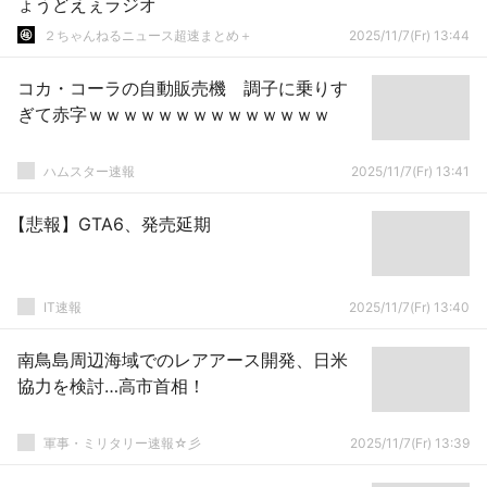
ょうどえぇラジオ
２ちゃんねるニュース超速まとめ＋
2025/11/7(Fr) 13:44
コカ・コーラの自動販売機 調子に乗りす
ぎて赤字ｗｗｗｗｗｗｗｗｗｗｗｗｗｗ
ハムスター速報
2025/11/7(Fr) 13:41
【悲報】GTA6、発売延期
IT速報
2025/11/7(Fr) 13:40
南鳥島周辺海域でのレアアース開発、日米
協力を検討…高市首相！
軍事・ミリタリー速報☆彡
2025/11/7(Fr) 13:39