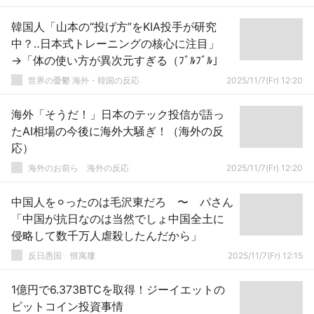
韓国人「山本の“投げ方”をKIA投手が研究
中？‥日本式トレーニングの核心に注目」
→「体の使い方が異次元すぎる（ﾌﾞﾙﾌﾞﾙ」
世界の憂鬱 海外・韓国の反応
2025/11/7(Fr) 12:20
海外「そうだ！」日本のテック投信が語っ
たAI相場の今後に海外大騒ぎ！（海外の反
応）
海外のお前ら 海外の反応
2025/11/7(Fr) 12:20
中国人を⚪︎ったのは毛沢東だろ 〜 パさん
「中国が抗日なのは当然でしょ中国全土に
侵略して数千万人虐殺したんだから」
反日愚国 恨寓瘻
2025/11/7(Fr) 12:15
1億円で6.373BTCを取得！ジーイエットの
ビットコイン投資事情