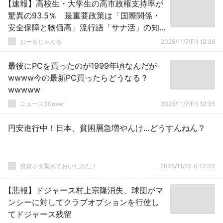
【速報】高校生・大学生の高市政権支持率が
驚異の93.5％ 最重要政策は「国際関係・
安全保障と物価高」流行語「サナ活」の知
名度は4割
おーるじゃんる
2025/11/7(Fr) 12:36
最後にPCを買ったのが1999年頃なんだが
wwww今の最新PC買ったらどうなる？
wwwww
ニュース30over
2025/11/7(Fr) 12:35
円安進行中！日本、貧困層急増やんけ…どうすんねん？
投資ネタ集めておいたのだ！
2025/11/7(Fr) 12:33
【悲報】ドジャース村上宗隆消失、球団がマ
ンシーに対してクラブオプションを行使し
てドジャース残留