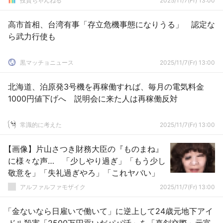
投資ちゃんねる
2025/11/7(Fr) 13:00
高市首相、台湾有事「存立危機事態になりうる」 認定な
ら武力行使も
黒マッチョニュース
2025/11/7(Fr) 13:00
北海道、泊原発3号機を再稼働すれば、毎月の電気料金
1000円値下げへ 説明会に来た人は再稼働反対
常識的に考えた
2025/11/7(Fr) 13:00
【画像】片山さつき財務大臣の『ものまね』
に様々な声… 「少しやり過ぎ」「もう少し
敬意を」「失礼過ぎやろ」「これヤバい」
アルファルファモザイク
2025/11/7(Fr) 13:00
「金ないなら日雇いで働いて」に逆上して24歳元地下アイ