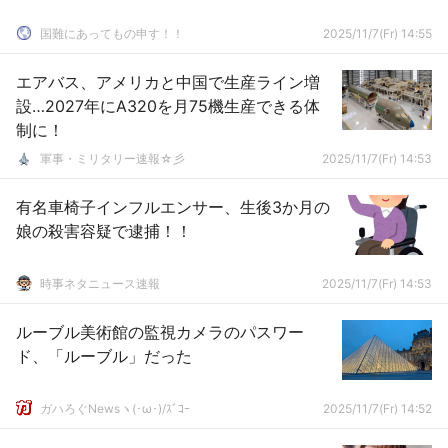
国難にあってもの申す！！
2025/11/7(Fr) 14:55
エアバス、アメリカと中国で生産ライン増
設…2027年にA320を月75機生産できる体
制に！
軍事・ミリタリー速報☆彡
2025/11/7(Fr) 14:53
有名車椅子インフルエンサー、生後3か月の
娘の殺害容疑で逮捕！！
時事ネタニュース速報
2025/11/7(Fr) 14:53
ルーブル美術館の監視カメラのパスワー
ド、「ルーブル」だった
ガハろぐNewsヽ(･ω･)/ｽﾞｺｰ
2025/11/7(Fr) 14:52