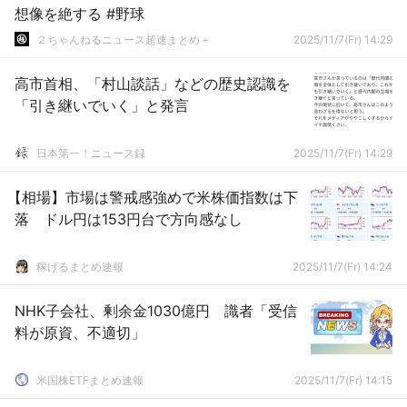
想像を絶する #野球
２ちゃんねるニュース超速まとめ＋
2025/11/7(Fr) 14:29
高市首相、「村山談話」などの歴史認識を
「引き継いでいく」と発言
日本第一！ニュース録
2025/11/7(Fr) 14:29
【相場】市場は警戒感強めで米株価指数は下
落 ドル円は153円台で方向感なし
稼げるまとめ速報
2025/11/7(Fr) 14:24
NHK子会社、剰余金1030億円 識者「受信
料が原資、不適切」
米国株ETFまとめ速報
2025/11/7(Fr) 14:15