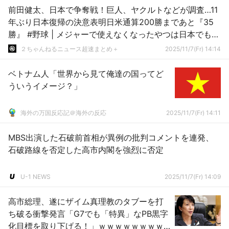
前田健太、日本で争奪戦！巨人、ヤクルトなどが調査…11
年ぶり日本復帰の決意表明日米通算200勝まであと『35
勝』 #野球 | メジャーで使えなくなったやつは日本でも使
えない
２ちゃんねるニュース超速まとめ＋
2025/11/7(Fr) 14:14
ベトナム人「世界から見て俺達の国ってど
ういうイメージ？」
海外の万国反応記＠海外の反応
2025/11/7(Fr) 14:11
MBS出演した石破前首相が異例の批判コメントを連発、
石破路線を否定した高市内閣を強烈に否定
U-1 NEWS
2025/11/7(Fr) 14:09
高市総理、遂にザイム真理教のタブーを打
ち破る衝撃発言「G7でも「特異」なPB黒字
化目標を取り下げる！」ｗｗｗｗｗｗｗｗ