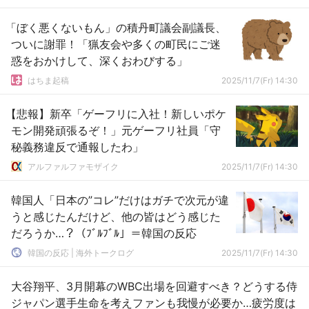
「ぼく悪くないもん」の積丹町議会副議長、
ついに謝罪！「猟友会や多くの町民にご迷
惑をおかけして、深くおわびする」
はちま起稿
2025/11/7(Fr) 14:30
【悲報】新卒「ゲーフリに入社！新しいポケ
モン開発頑張るぞ！」元ゲーフリ社員「守
秘義務違反で通報したわ」
アルファルファモザイク
2025/11/7(Fr) 14:30
韓国人「日本の”コレ”だけはガチで次元が違
うと感じたんだけど、他の皆はどう感じた
だろうか…？（ﾌﾞﾙﾌﾞﾙ」＝韓国の反応
韓国の反応 | 海外トークログ
2025/11/7(Fr) 14:30
大谷翔平、3月開幕のWBC出場を回避すべき？どうする侍
ジャパン選手生命を考えファンも我慢が必要か…疲労度は