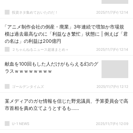
投資ネタ集めておいたのだ！
2025/11/7(Fr) 12:14
「アニメ制作会社の倒産・廃業」3年連続で増加か市場規
模は過去最高なのに「利益なき繁忙」状態に | 例えば「君
の名は」の利益は200億円
２ちゃんねるニュース超速まとめ＋
2025/11/7(Fr) 12:14
献血を100回もした人だけがもらえる幻のグ
ラスｗｗｗｗｗｗｗｗ
ゴールデンタイムズ
2025/11/7(Fr) 12:12
某メディアのガセ情報を信じた野党議員、予算委員会で高
市首相を責め立てようとするも……
U-1 NEWS
2025/11/7(Fr) 12:09