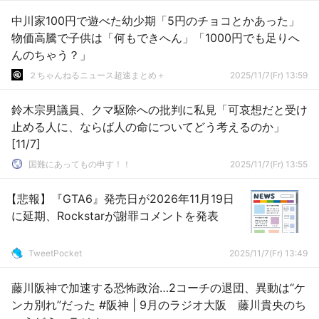
中川家100円で遊べた幼少期「5円のチョコとかあった」
物価高騰で子供は「何もできへん」「1000円でも足りへ
んのちゃう？」
２ちゃんねるニュース超速まとめ＋
2025/11/7(Fr) 13:59
鈴木宗男議員、クマ駆除への批判に私見「可哀想だと受け
止める人に、ならば人の命についてどう考えるのか」
[11/7]
国難にあってもの申す！！
2025/11/7(Fr) 13:55
【悲報】『GTA6』発売日が2026年11月19日
に延期、Rockstarが謝罪コメントを発表
TweetPocket
2025/11/7(Fr) 13:49
藤川阪神で加速する恐怖政治…2コーチの退団、異動は“ケ
ンカ別れ”だった #阪神 | 9月のラジオ大阪 藤川貴央のち