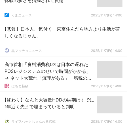
休載の多さを指摘されて反論
くまニュース
2025/11/7(Fr) 14:00
【悲報】日本人、気付く「東京住んだら地方より生活が苦
しくなるじゃん」
黒マッチョニュース
2025/11/7(Fr) 14:00
高市首相「食料消費税0%は日本の遅れた
POSレジシステムのせいで時間がかかる」
→ ネット大荒れ「無理がある」「増税の時
も？ｗ」「レジ会社の社長否定して」
はちま起稿
2025/11/7(Fr) 14:00
【終わり】なんと大容量HDDの納期はすでに
1年近く先まで埋まっていると判明
ライフハックちゃんねる弐式
2025/11/7(Fr) 14:00