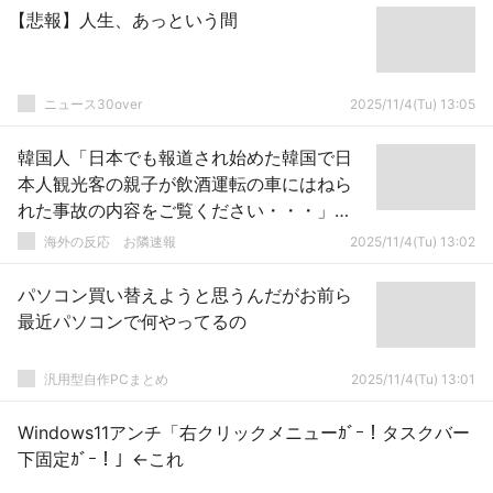
【悲報】人生、あっという間
ニュース30over
2025/11/4(Tu) 13:05
韓国人「日本でも報道され始めた韓国で日
本人観光客の親子が飲酒運転の車にはねら
れた事故の内容をご覧ください・・・」
→「本当に国の恥だ・・・」「本当に恥ず
海外の反応 お隣速報
2025/11/4(Tu) 13:02
かしいし申し訳ない」「飲酒運転に対する
法律をちょっと強化してくれ マジでこれ
パソコン買い替えようと思うんだがお前ら
は国の恥だ」
最近パソコンで何やってるの
汎用型自作PCまとめ
2025/11/4(Tu) 13:01
Windows11アンチ「右クリックメニューｶﾞｰ！タスクバー
下固定ｶﾞｰ！」←これ