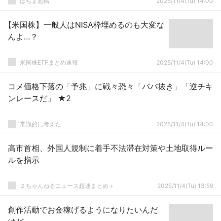
はちま起稿
2025/11/4(Tu) 14:00
【米国株】一般人はNISA枠埋めるのも大変な
んよ…？
米国株ETFまとめ速報
2025/11/4(Tu) 14:00
コメ価格下落の「予兆」に戦々恐々「ババ抜き」「逆チキ
ンレースだ」 ★2
常識的に考えた
2025/11/4(Tu) 14:00
高市首相、外国人規制に着手不法滞在対策や土地取得ルー
ルを指示
２ちゃんねるニュース超速まとめ＋
2025/11/4(Tu) 13:59
創作活動でお金稼げるようになりたいんだ