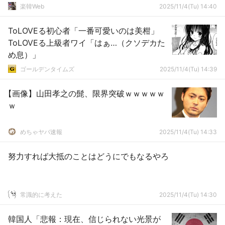
のの……イ・チョンスだからなぁ
楽韓Web
2025/11/4(Tu) 14:40
ToLOVEる初心者「一番可愛いのは美柑」
ToLOVEる上級者ワイ「はぁ…（クソデカた
め息）」
ゴールデンタイムズ
2025/11/4(Tu) 14:39
【画像】山田孝之の髭、限界突破ｗｗｗｗｗ
ｗ
めちゃヤバ速報
2025/11/4(Tu) 14:33
努力すれば大抵のことはどうにでもなるやろ
常識的に考えた
2025/11/4(Tu) 14:30
韓国人「悲報：現在、信じられない光景が