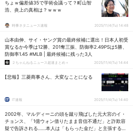
ちょｗ偏差値35で学術会議って？町山智
浩、炎上の真相は？ｗｗｗ
時事ネタニュース速報
2025/11/4(Tu) 14:48
山本由伸、サイ・ヤング賞の最終候補に選出！日本人初受
賞なるか今季は12勝、201奪三振、防御率2.49PSは5勝、
防御率1.45 #MLB | 最終候補に残った3人
２ちゃんねるニュース超速まとめ＋
2025/11/4(Tu) 14:44
【悲報】三菱商事さん、大変なことになる
IT速報
2025/11/4(Tu) 14:40
2002年、マルディーニの頭を蹴り飛ばした元大宮のイ・
チョンス、「1億ウォン借りたまま音信不通だ」と詐欺容
疑で告訴される……本人は「もらった金だ」と主張するも