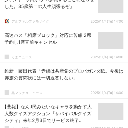
した。35歳第二の人生頑張るぞ」
アルファルファモザイク
2025/11/4(Tu) 14:00
高速バス「相席ブロック」対応に苦慮 2席
予約し1席直前キャンセル
くまニュース
2025/11/4(Tu) 14:00
維新・藤田代表「赤旗は共産党のプロパガンダ紙。今後は
赤旗の質問状には一切返答しない」
黒マッチョニュース
2025/11/4(Tu) 14:00
【悲報】なんJ民みたいなキャラを動かす大
人数クイズアクション『サバイバルクイズ
シティ』来年2月3日でサービス終了
へ・・・