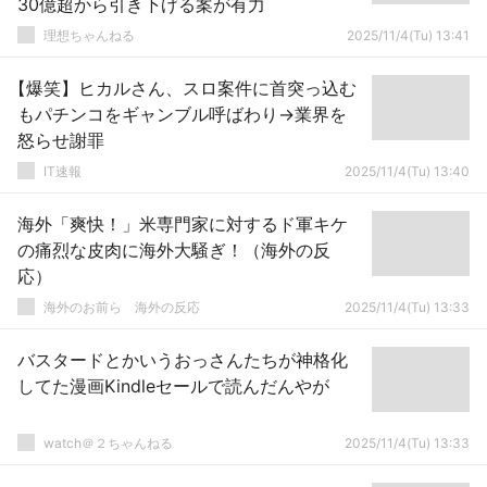
30億超から引き下げる案が有力
理想ちゃんねる
2025/11/4(Tu) 13:41
【爆笑】ヒカルさん、スロ案件に首突っ込む
もパチンコをギャンブル呼ばわり→業界を
怒らせ謝罪
IT速報
2025/11/4(Tu) 13:40
海外「爽快！」米専門家に対するド軍キケ
の痛烈な皮肉に海外大騒ぎ！（海外の反
応）
海外のお前ら 海外の反応
2025/11/4(Tu) 13:33
バスタードとかいうおっさんたちが神格化
してた漫画Kindleセールで読んだんやが
watch＠２ちゃんねる
2025/11/4(Tu) 13:33