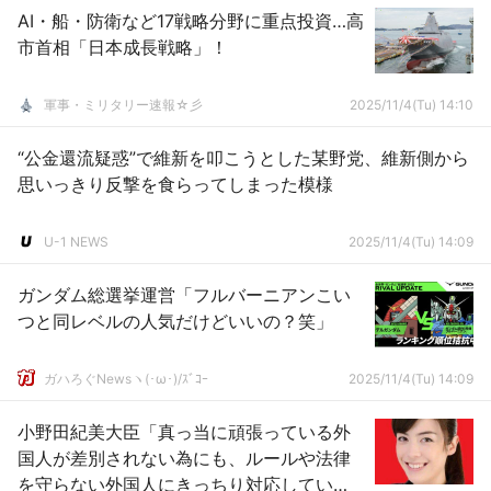
AI・船・防衛など17戦略分野に重点投資…高
市首相「日本成長戦略」！
軍事・ミリタリー速報☆彡
2025/11/4(Tu) 14:10
“公金還流疑惑”で維新を叩こうとした某野党、維新側から
思いっきり反撃を食らってしまった模様
U-1 NEWS
2025/11/4(Tu) 14:09
ガンダム総選挙運営「フルバーニアンこい
つと同レベルの人気だけどいいの？笑」
ガハろぐNewsヽ(･ω･)/ｽﾞｺｰ
2025/11/4(Tu) 14:09
小野田紀美大臣「真っ当に頑張っている外
国人が差別されない為にも、ルールや法律
を守らない外国人にきっちり対応してい