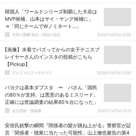
韓国人「ワールドシリーズ制覇した大谷は
MVP候補、山本はサイ・ヤング候補に」
→「同じチームでWノミネート…」
世界の憂鬱 海外・韓国の反応
2025/11/4(Tu) 12:20
【画像】水着でバズってからの女子テニスプ
レイヤーさんのインスタの投稿がこちら
【Pickup】
アルファルファモザイク
2025/11/4(Tu) 12:20
パヨクは基本ダブスタ 〜 パさん「国民
の80％が支持、は悪意のあるミスリード。
正確には世論調査の結果80％台になった」
反日愚国 恨寓瘻
2025/11/4(Tu) 12:15
安倍氏銃撃の瞬間『関係者の髪が跳ね上がる』警察官が証
言「関係者・聴衆に当たった可能性」山上徹也被告の第4