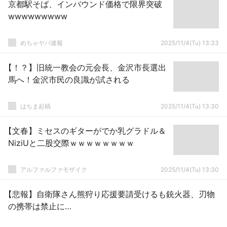
京都駅そば、インバウンド価格で限界突破
wwwwwwwww
めちゃヤバ速報
2025/11/4(Tu) 13:33
【！？】旧統一教会の元会長、金沢市長選出
馬へ！金沢市民の良識が試される
はちま起稿
2025/11/4(Tu) 13:30
【文春】ミセスのギターがでか乳グラドル＆
NiziUと二股交際ｗｗｗｗｗｗｗｗ
アルファルファモザイク
2025/11/4(Tu) 13:30
【悲報】自衛隊さん熊狩り応援要請受けるも銃火器、刃物
の携帯は禁止に…