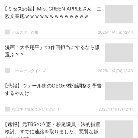
【ミセス悲報】Mrs. GREEN APPLEさん 二
股文春砲ｗｗｗｗｗｗｗｗｗｗｗｗｗ
ハムスター速報
2025/11/4(Tu) 12:44
漫画「大谷翔平」👈作画担当にするなら誰
選ぶ？？
ゴールデンタイムズ
2025/11/4(Tu) 12:43
【悲報】ウォール街のCEOが株価調整を予告
するやんけ！
投資ネタ集めておいたのだ！
2025/11/4(Tu) 12:41
【速報】元TBSの立憲・杉尾議員「法的措置
検討。すでに連絡を取りました」悪質な嫌