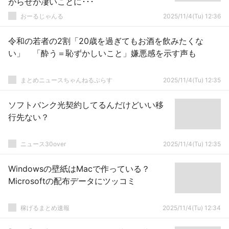
がらせが凄いことに･･･
おーるじゃんる
2025/11/4(Tu) 12:36
令和の若者の2割「20歳を過ぎてもお酒を飲みたくな
い」 「酔う＝恥ずかしいこと」嫌悪感を示す声も
まとめニュースちゃんねるぷらす
2025/11/4(Tu) 12:35
ソフトバンク光契約してるんだけどいい移
行先ない？
ニュース30over
2025/11/4(Tu) 12:35
Windowsの壁紙はMacで作っている？
Microsoftの配布データにツッコミ
稼げるまとめ速報
2025/11/4(Tu) 12:34