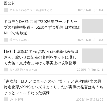
回公判
２ちゃんねるニュース超速まとめ＋
2025/11/4(Tu) 12:14
ドコモとDAZN共同で2026年ワールドカッ
プの放映権取得へ 52試合ずつ配信 日本戦は
NHKでも放送
理想ちゃんねる
2025/11/4(Tu) 12:13
【反社】赤旗にすっぱ抜かれた維新代表藤田
さん、腹いせに記者の名刺をネットに晒し
て犬笛！支持者に向けて事実上の攻撃指示
なんJ政治ネタまとめ
2025/11/4(Tu) 12:11
「進次郎、ほんとに言ったのか（笑）」と進次郎構文の最
終進化形がSNSでバズりまくり、だが実際の発言はもうち
ょっとマイルドだった模様
U-1 NEWS
2025/11/4(Tu) 12:09