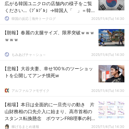
広がる韓国ユニクロの店舗内の様子をご覧
ください…（ﾌﾞﾙﾌﾞﾙ」→韓国人「 」＝韓国
の反応
韓国の反応 | 海外トークログ
2025/11/4(Tu) 14:30
【朗報】春麗の太腿サイズ、限界突破ｗｗｗ
ｗｗｗ
もみあげチャ～シュ～
2025/11/4(Tu) 14:30
【悲報】大谷夫妻、幸せ100％のツーショッ
トを公開してアンチ憤死w
アルファルファモザイク
2025/11/4(Tu) 14:30
【相場】本日は全面的に一旦売りの動き 片
山財務相の口先介入に始まり、高市首相の
スタンス転換懸念 ボウマンFRB理事の利下
げ支持、米政府閉鎖長期化も
稼げるまとめ速報
2025/11/4(Tu) 14:30