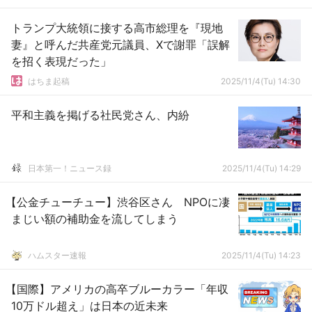
トランプ大統領に接する高市総理を『現地
妻』と呼んだ共産党元議員、Xで謝罪「誤解
を招く表現だった」
はちま起稿
2025/11/4(Tu) 14:30
平和主義を掲げる社民党さん、内紛
日本第一！ニュース録
2025/11/4(Tu) 14:29
【公金チューチュー】渋谷区さん NPOに凄
まじい額の補助金を流してしまう
ハムスター速報
2025/11/4(Tu) 14:23
【国際】アメリカの高卒ブルーカラー「年収
10万ドル超え」は日本の近未来