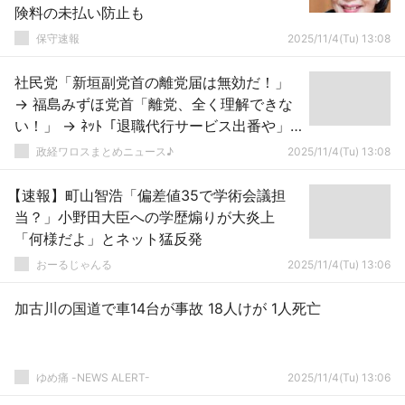
険料の未払い防止も
保守速報
2025/11/4(Tu) 13:08
社民党「新垣副党首の離党届は無効だ！」
→ 福島みずほ党首「離党、全く理解できな
い！」 → ﾈｯﾄ「退職代行サービス出番や」
「モームリ」「ブラック企業やん」「タコ
政経ワロスまとめニュース♪
2025/11/4(Tu) 13:08
部屋かよ」
【速報】町山智浩「偏差値35で学術会議担
当？」小野田大臣への学歴煽りが大炎上
「何様だよ」とネット猛反発
おーるじゃんる
2025/11/4(Tu) 13:06
加古川の国道で車14台が事故 18人けが 1人死亡
ゆめ痛 -NEWS ALERT-
2025/11/4(Tu) 13:06