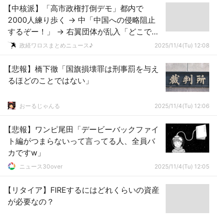
【中核派】「高市政権打倒デモ」都内で
2000人練り歩く → 中「中国への侵略阻止
するぞー！」 → 右翼団体が乱入「どこで中
国侵略戦争してるんじゃい？」ｗｗｗｗｗ
政経ワロスまとめニュース♪
2025/11/4(Tu) 12:08
ｗｗ
【悲報】橋下徹「国旗損壊罪は刑事罰を与え
るほどのことではない」
おーるじゃんる
2025/11/4(Tu) 12:06
【悲報】ワンピ尾田「デービーバックファイ
ト編がつまらないって言ってる人、全員バ
カですw」
ニュース30over
2025/11/4(Tu) 12:05
【リタイア】FIREするにはどれくらいの資産
が必要なの？