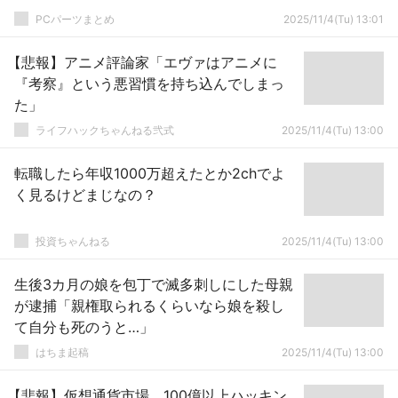
PCパーツまとめ
2025/11/4(Tu) 13:01
【悲報】アニメ評論家「エヴァはアニメに
『考察』という悪習慣を持ち込んでしまっ
た」
ライフハックちゃんねる弐式
2025/11/4(Tu) 13:00
転職したら年収1000万超えたとか2chでよ
く見るけどまじなの？
投資ちゃんねる
2025/11/4(Tu) 13:00
生後3カ月の娘を包丁で滅多刺しにした母親
が逮捕「親権取られるくらいなら娘を殺し
て自分も死のうと…」
はちま起稿
2025/11/4(Tu) 13:00
【悲報】仮想通貨市場、100億以上ハッキン