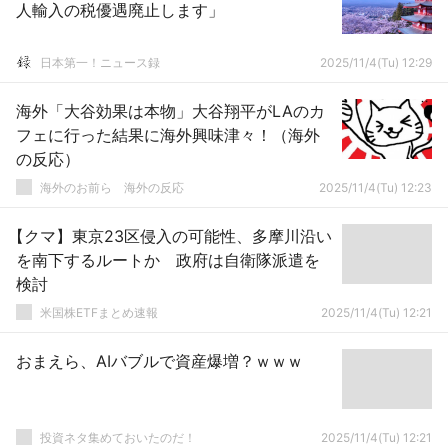
人輸入の税優遇廃止します」
日本第一！ニュース録
2025/11/4(Tu) 12:29
海外「大谷効果は本物」大谷翔平がLAのカ
フェに行った結果に海外興味津々！（海外
の反応）
海外のお前ら 海外の反応
2025/11/4(Tu) 12:23
【クマ】東京23区侵入の可能性、多摩川沿い
を南下するルートか 政府は自衛隊派遣を
検討
米国株ETFまとめ速報
2025/11/4(Tu) 12:21
おまえら、AIバブルで資産爆増？ｗｗｗ
投資ネタ集めておいたのだ！
2025/11/4(Tu) 12:21