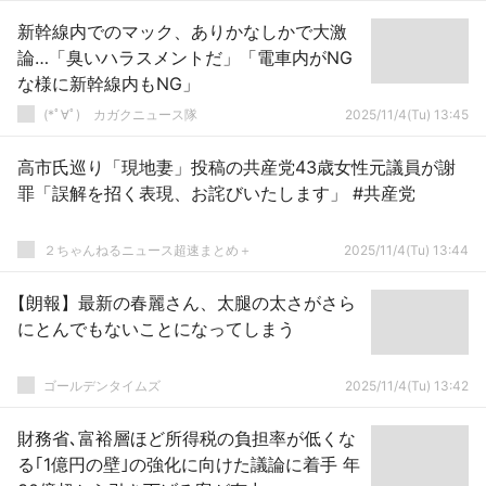
新幹線内でのマック、ありかなしかで大激
論…「臭いハラスメントだ」「電車内がNG
な様に新幹線内もNG」
(*ﾟ∀ﾟ)ゞカガクニュース隊
2025/11/4(Tu) 13:45
高市氏巡り「現地妻」投稿の共産党43歳女性元議員が謝
罪「誤解を招く表現、お詫びいたします」 #共産党
２ちゃんねるニュース超速まとめ＋
2025/11/4(Tu) 13:44
【朗報】最新の春麗さん、太腿の太さがさら
にとんでもないことになってしまう
ゴールデンタイムズ
2025/11/4(Tu) 13:42
財務省､富裕層ほど所得税の負担率が低くな
る｢1億円の壁｣の強化に向けた議論に着手 年