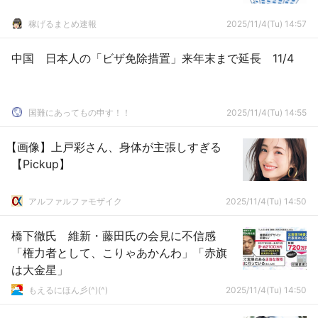
稼げるまとめ速報
2025/11/4(Tu) 14:57
中国 日本人の「ビザ免除措置」来年末まで延長 11/4
国難にあってもの申す！！
2025/11/4(Tu) 14:55
【画像】上戸彩さん、身体が主張しすぎる
【Pickup】
アルファルファモザイク
2025/11/4(Tu) 14:50
橋下徹氏 維新・藤田氏の会見に不信感
「権力者として、こりゃあかんわ」「赤旗
は大金星」
もえるにほん彡(^)(^)
2025/11/4(Tu) 14:50