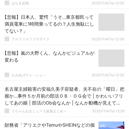
はちま起稿
2025/11/4(Tu) 12:30
【悲報】日本人、驚愕「うそ…東京都民って
満員電車に1時間乗ってるの？人生無駄にし
てない？」
アルファルファモザイク
2025/11/4(Tu) 12:30
【悲報】嵐の大野くん、なんかビジュアルが
変わる
もみあげチャ～シュ～
2025/11/4(Tu) 12:30
名古屋主婦殺害の安福久美子容疑者、夫不在の「曜日」把
握か…事件５か月前の部活ＯＢ・ＯＧ会で | かわいいフリ
してあの娘 | 部活のOb会なんか | なんか動機が見えてこ
ない
２ちゃんねるニュース超速まとめ＋
2025/11/4(Tu) 12:29
財務省「アリエクやTemuやSHEINなどの個