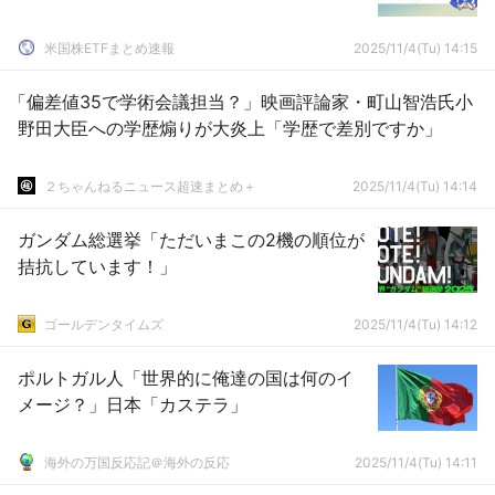
米国株ETFまとめ速報
2025/11/4(Tu) 14:15
「偏差値35で学術会議担当？」映画評論家・町山智浩氏小
野田大臣への学歴煽りが大炎上「学歴で差別ですか」
２ちゃんねるニュース超速まとめ＋
2025/11/4(Tu) 14:14
ガンダム総選挙「ただいまこの2機の順位が
拮抗しています！」
ゴールデンタイムズ
2025/11/4(Tu) 14:12
ポルトガル人「世界的に俺達の国は何のイ
メージ？」日本「カステラ」
海外の万国反応記＠海外の反応
2025/11/4(Tu) 14:11