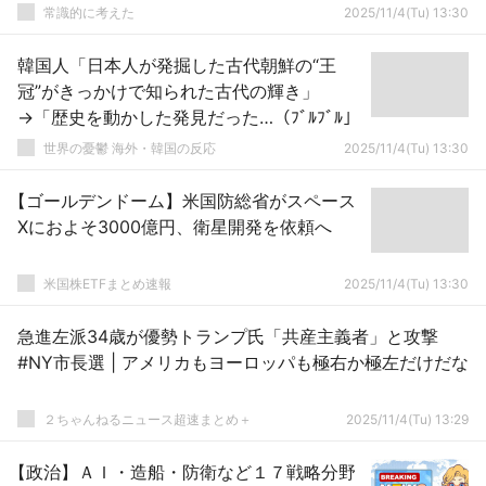
常識的に考えた
2025/11/4(Tu) 13:30
韓国人「日本人が発掘した古代朝鮮の“王
冠”がきっかけで知られた古代の輝き」
→「歴史を動かした発見だった…（ﾌﾞﾙﾌﾞﾙ」
世界の憂鬱 海外・韓国の反応
2025/11/4(Tu) 13:30
【ゴールデンドーム】米国防総省がスペース
Xにおよそ3000億円、衛星開発を依頼へ
米国株ETFまとめ速報
2025/11/4(Tu) 13:30
急進左派34歳が優勢トランプ氏「共産主義者」と攻撃
#NY市長選 | アメリカもヨーロッパも極右か極左だけだな
２ちゃんねるニュース超速まとめ＋
2025/11/4(Tu) 13:29
【政治】ＡＩ・造船・防衛など１７戦略分野