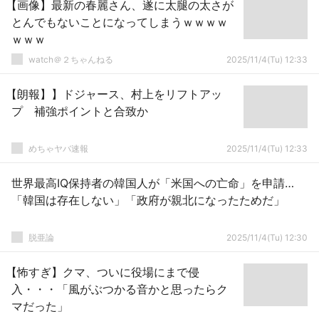
【画像】最新の春麗さん、遂に太腿の太さが
とんでもないことになってしまうｗｗｗｗ
ｗｗｗ
watch＠２ちゃんねる
2025/11/4(Tu) 12:33
【朗報】】ドジャース、村上をリフトアッ
プ 補強ポイントと合致か
めちゃヤバ速報
2025/11/4(Tu) 12:33
世界最高IQ保持者の韓国人が「米国への亡命」を申請…
「韓国は存在しない」「政府が親北になったためだ」
脱亜論
2025/11/4(Tu) 12:30
【怖すぎ】クマ、ついに役場にまで侵
入・・・「風がぶつかる音かと思ったらク
マだった」