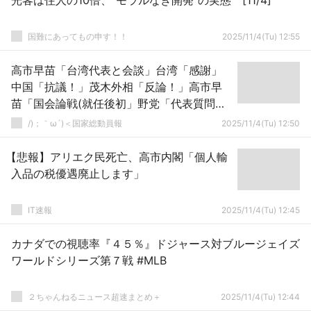
光客は住人の10倍、“モラルなき開発”の実態 [11/4]
国難にあってもの申す！！
2025/11/4(Tu) 12:55
高市早苗「台湾代表と会談」台湾「感謝」
中国「抗議！」茂木外相「反論！」高市早
苗「国会論戦(就任後初」野党「代表質問！
(動画」高市早苗「外国人対策強化！」→
/)；｀ω´)＜国家総動員報
2025/11/4(Tu) 12:50
【悲報】アリエク民死亡、高市内閣「個人輸
入品の税優遇廃止します」
IT速報
2025/11/4(Tu) 12:45
カナダでの視聴率『４５％』ドジャース対ブルージェイズ
ワールドシリーズ第７戦 #MLB
２ちゃんねるニュース超速まとめ＋
2025/11/4(Tu) 12:44