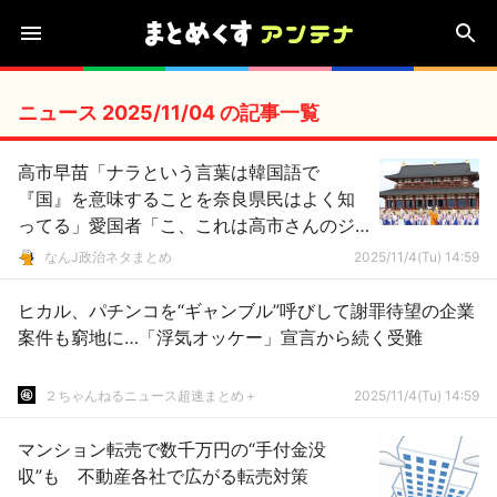
ニュース 2025/11/04 の記事一覧
高市早苗「ナラという言葉は韓国語で
『国』を意味することを奈良県民はよく知
ってる」愛国者「こ、これは高市さんのジ
ョーク炸裂ですね…」
なんJ政治ネタまとめ
2025/11/4(Tu) 14:59
ヒカル、パチンコを“ギャンブル”呼びして謝罪待望の企業
案件も窮地に…「浮気オッケー」宣言から続く受難
２ちゃんねるニュース超速まとめ＋
2025/11/4(Tu) 14:59
マンション転売で数千万円の“手付金没
収”も 不動産各社で広がる転売対策