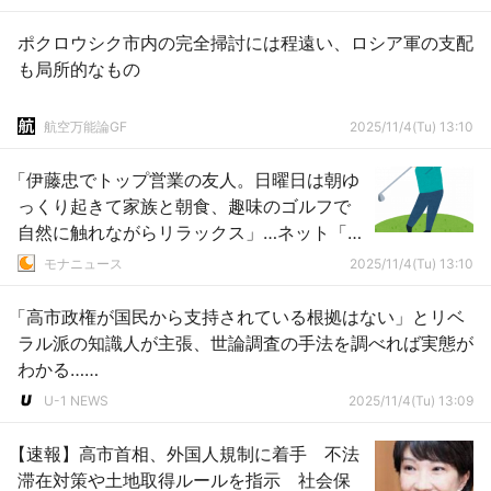
ポクロウシク市内の完全掃討には程遠い、ロシア軍の支配
も局所的なもの
航空万能論GF
2025/11/4(Tu) 13:10
「伊藤忠でトップ営業の友人。日曜日は朝ゆ
っくり起きて家族と朝食、趣味のゴルフで
自然に触れながらリラックス」…ネット「ゴ
ルフやったことないだろ。何時起きだと思
モナニュース
2025/11/4(Tu) 13:10
ってるんだ」
「高市政権が国民から支持されている根拠はない」とリベ
ラル派の知識人が主張、世論調査の手法を調べれば実態が
わかる……
U-1 NEWS
2025/11/4(Tu) 13:09
【速報】高市首相、外国人規制に着手 不法
滞在対策や土地取得ルールを指示 社会保