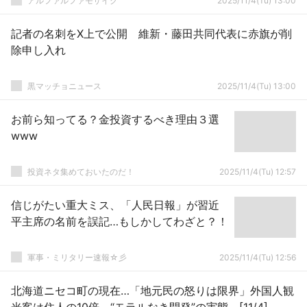
アルファルファモザイク
2025/11/4(Tu) 13:00
記者の名刺をX上で公開 維新・藤田共同代表に赤旗が削
除申し入れ
黒マッチョニュース
2025/11/4(Tu) 13:00
お前ら知ってる？金投資するべき理由３選
www
投資ネタ集めておいたのだ！
2025/11/4(Tu) 12:57
信じがたい重大ミス、「人民日報」が習近
平主席の名前を誤記…もしかしてわざと？！
軍事・ミリタリー速報☆彡
2025/11/4(Tu) 12:56
北海道ニセコ町の現在…「地元民の怒りは限界」外国人観