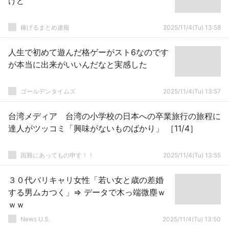
けど
稼げるまとめ速報
2025/11/4(Tu) 13:58
人生で初めて遊んだ格ゲーがスト6なのです
が本当に出来がいいんだなと実感した
ゴールデンタイムズ
2025/11/4(Tu) 13:57
台湾メディア 台湾の小学校の日本への卒業旅行の旅程に
達人がツッコミ「興味がないものばかり」 ［11/4］
国難にあってもの申す！！
2025/11/4(Tu) 13:55
３０代バリキャリ女性「若い女と歳の差婚
する男ムカつく」⇒ データで木っ端微塵ｗ
ｗｗ
News U.S.
2025/11/4(Tu) 13:50