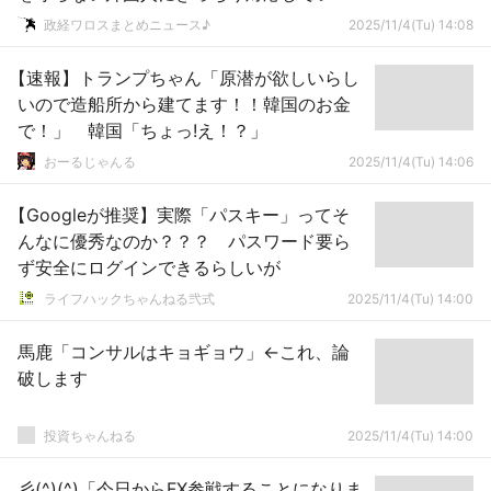
く！」ｗｗｗｗｗｗｗｗｗｗｗｗｗ
政経ワロスまとめニュース♪
2025/11/4(Tu) 14:08
【速報】トランプちゃん「原潜が欲しいらし
いので造船所から建てます！！韓国のお金
で！」 韓国「ちょっ!え！？」
おーるじゃんる
2025/11/4(Tu) 14:06
【Googleが推奨】実際「パスキー」ってそ
んなに優秀なのか？？？ パスワード要ら
ず安全にログインできるらしいが
ライフハックちゃんねる弐式
2025/11/4(Tu) 14:00
馬鹿「コンサルはキョギョウ」←これ、論
破します
投資ちゃんねる
2025/11/4(Tu) 14:00
彡(^)(^)「今日からFX参戦することになりま