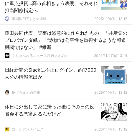
に重点投資…高市首相きょう表明、それぞれ
担当閣僚指定へ
米国株ETFまとめ速報
2025/11/4(Tu) 13:15
藤田共同代表「記事は恣意的に作られたもの」「共産党の
プロパガンダ紙」「“赤旗”は公平性を重視するような報道
機関ではない」 #維新
２ちゃんねるニュース超速まとめ＋
2025/11/4(Tu) 13:14
日経新聞のSlackに不正ログイン、約17000
人分の情報流出か
稼げるまとめ速報
2025/11/4(Tu) 13:12
休日に外出して家に帰った後にその日の反
省会する悪癖あるんだけど
ゴールデンタイムズ
2025/11/4(Tu) 13:12