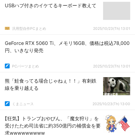
USBハブ付きのイケてるキーボード教えて
汎用型自作PCまとめ
2025/10/23(Th) 13:01
GeForce RTX 5060 Ti、メモリ16GB、価格は税込78,000
円、いきなり発売
PCパーツまとめ
2025/10/23(Th) 13:01
熊「鮭食ってる場合じゃねぇ！！」有刺鉄
線を乗り越える
くまニュース
2025/10/23(Th) 13:00
【狂気】トランプおやびん、「魔女狩り」を
受けたため司法省に約350億円の補償金を要
求wwwwwwwww