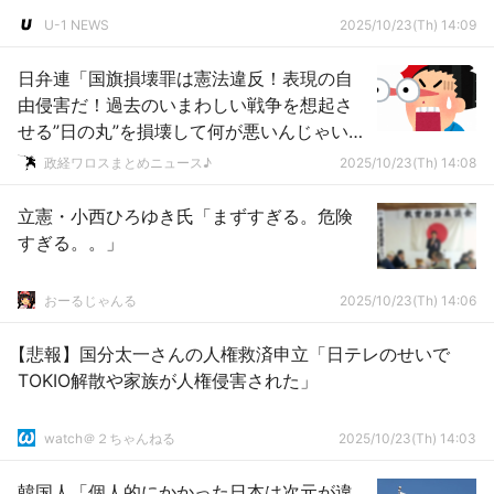
U-1 NEWS
2025/10/23(Th) 14:09
日弁連「国旗損壊罪は憲法違反！表現の自
由侵害だ！過去のいまわしい戦争を想起さ
せる”日の丸”を損壊して何が悪いんじゃい
～！？」ｗｗｗｗｗｗｗｗｗｗｗｗｗｗｗ
政経ワロスまとめニュース♪
2025/10/23(Th) 14:08
立憲・小西ひろゆき氏「まずすぎる。危険
すぎる。。」
おーるじゃんる
2025/10/23(Th) 14:06
【悲報】国分太一さんの人権救済申立「日テレのせいで
TOKIO解散や家族が人権侵害された」
watch＠２ちゃんねる
2025/10/23(Th) 14:03
韓国人「個人的にかかった日本は次元が違