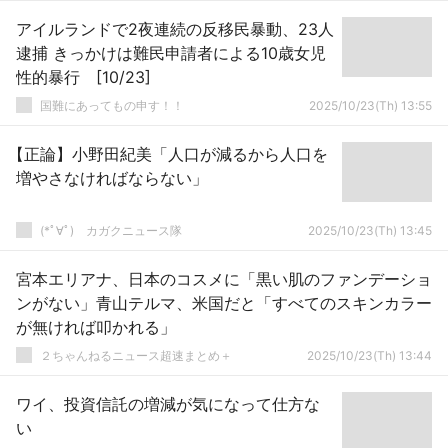
アイルランドで2夜連続の反移民暴動、23人
逮捕 きっかけは難民申請者による10歳女児
性的暴行 [10/23]
国難にあってもの申す！！
2025/10/23(Th) 13:55
【正論】小野田紀美「人口が減るから人口を
増やさなければならない」
(*ﾟ∀ﾟ)ゞカガクニュース隊
2025/10/23(Th) 13:45
宮本エリアナ、日本のコスメに「黒い肌のファンデーショ
ンがない」青山テルマ、米国だと「すべてのスキンカラー
が無ければ叩かれる」
２ちゃんねるニュース超速まとめ＋
2025/10/23(Th) 13:44
ワイ、投資信託の増減が気になって仕方な
い