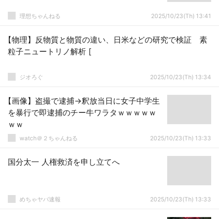
理想ちゃんねる
2025/10/23(Th) 13:41
【物理】反物質と物質の違い、日米などの研究で検証 素
粒子ニュートリノ解析 [
ジオろぐ
2025/10/23(Th) 13:34
【画像】盗撮で逮捕→釈放当日に女子中学生
を暴行で即逮捕のチー牛ワラタｗｗｗｗｗ
ｗｗ
watch＠２ちゃんねる
2025/10/23(Th) 13:33
国分太一 人権救済を申し立てへ
めちゃヤバ速報
2025/10/23(Th) 13:33