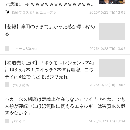
で話題に → ｗｗｗｗｗｗｗｗｗｗｗｗｗｗ
ｗｗｗｗｗｗｗｗｗ
政経ワロスまとめニュース♪
2025/10/23(Th) 13:08
【悲報】岸田のままでよかった感が漂い始め
る
ニュース30over
2025/10/23(Th) 13:05
【初週売り上げ】『ポケモンレジェンズZA』
計148.5万本！スイッチ2本体も爆増、ヨウ
テイは4位でまだまだジワ売れ
はちま起稿
2025/10/23(Th) 13:05
バカ「永久機関は定義上存在しない」ワイ「せやね、でも
人類が存続中にほぼ無限に使えるエネルギーは実質永久機
関やない？」
ジオろぐ
2025/10/23(Th) 13:04