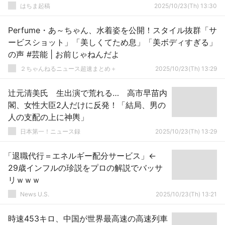
はちま起稿
2025/10/23(Th) 13:30
Perfume・あ～ちゃん、水着姿を公開！スタイル抜群「サ
ービスショット」「美しくてため息」「美ボディすぎる」
の声 #芸能 | お前じゃねんだよ
２ちゃんねるニュース超速まとめ＋
2025/10/23(Th) 13:29
辻元清美氏 生出演で荒れる… 高市早苗内
閣、女性大臣2人だけに反発！「結局、男の
人の支配の上に神輿」
日本第一！ニュース録
2025/10/23(Th) 13:29
「退職代行＝エネルギー配分サービス」←
29歳インフルの珍説をプロの解説でバッサ
リｗｗｗ
News U.S.
2025/10/23(Th) 13:21
時速453キロ、中国が世界最高速の高速列車