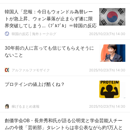
韓国人「悲報：今日もウォンドル為替レー
トが急上昇、ウォン暴落が止まらず遂に限
界突破してしまう…（ﾌﾞﾙﾌﾞﾙ」＝韓国の反応
韓国の反応 | 海外トークログ
2025/10/23(Th) 14:30
30年前の人に言っても信じてもらえそうに
ないこと
アルファルファモザイク
2025/10/23(Th) 14:30
プロテインの値上げ酷くね？
稼げるまとめ速報
2025/10/23(Th) 14:30
創価学会OB・長井秀和氏が語る公明党と学会芸能人チー
ムの今後「芸術部」タレントらは非公表ながら約1万人と