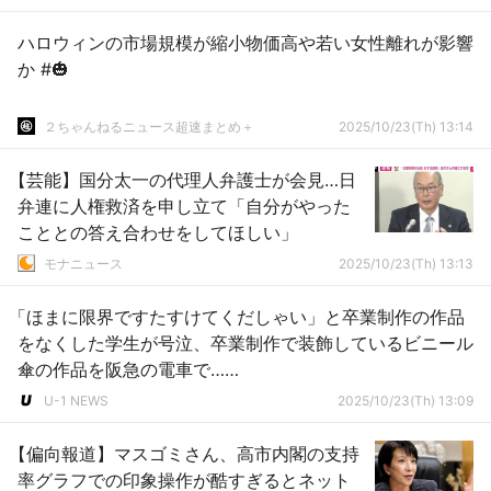
ハロウィンの市場規模が縮小物価高や若い女性離れが影響
か #🎃
２ちゃんねるニュース超速まとめ＋
2025/10/23(Th) 13:14
【芸能】国分太一の代理人弁護士が会見…日
弁連に人権救済を申し立て「自分がやった
こととの答え合わせをしてほしい」
モナニュース
2025/10/23(Th) 13:13
「ほまに限界ですたすけてくだしゃい」と卒業制作の作品
をなくした学生が号泣、卒業制作で装飾しているビニール
傘の作品を阪急の電車で……
U-1 NEWS
2025/10/23(Th) 13:09
【偏向報道】マスゴミさん、高市内閣の支持
率グラフでの印象操作が酷すぎるとネット