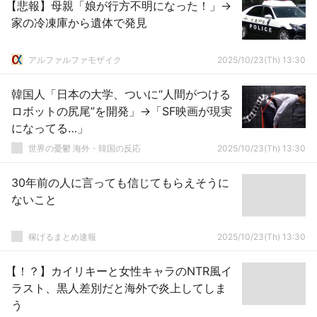
【悲報】母親「娘が行方不明になった！」→
家の冷凍庫から遺体で発見
アルファルファモザイク
2025/10/23(Th) 13:30
韓国人「日本の大学、ついに“人間がつける
ロボットの尻尾”を開発」→「SF映画が現実
になってる…」
世界の憂鬱 海外・韓国の反応
2025/10/23(Th) 13:30
30年前の人に言っても信じてもらえそうに
ないこと
稼げるまとめ速報
2025/10/23(Th) 13:30
【！？】カイリキーと女性キャラのNTR風イ
ラスト、黒人差別だと海外で炎上してしま
う