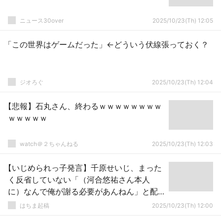
ニュース30over
2025/10/23(Th) 12:05
「この世界はゲームだった」←どういう伏線張っておく？
ジオろぐ
2025/10/23(Th) 12:04
【悲報】石丸さん、終わるｗｗｗｗｗｗｗｗ
ｗｗｗｗｗ
watch＠２ちゃんねる
2025/10/23(Th) 12:03
【いじめられっ子発言】千原せいじ、まった
く反省していない「（河合悠祐さん本人
に）なんで俺が謝る必要があんねん」と配
信で発言
はちま起稿
2025/10/23(Th) 12:00