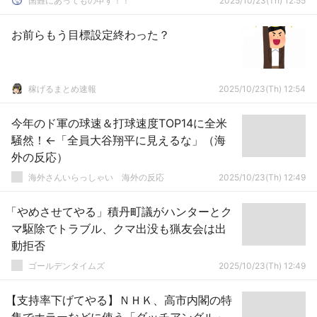
国難にあってもの申す！！
2025/10/23(Th) 12:55
お前らもう目標設定終わった？
稼げるまとめ速報
2025/10/23(Th) 12:54
今年のド軍の球速＆打球速度TOP14に全米
騒然！←「全員大谷翔平に見えるな」（海
外の反応）
海外さんいらっしゃい 海外の反応
2025/10/23(Th) 12:49
「やめさせてやる」積丹町議がハンターとク
マ駆除でトラブル、クマ出没も猟友会は出
動拒否
ゴールデンタイムズ
2025/10/23(Th) 12:49
【支持率下げてやる】ＮＨＫ、高市内閣の特