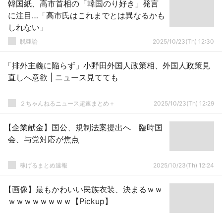
韓国紙、高市首相の「韓国のり好き」発言
に注目…「高市氏はこれまでとは異なるかも
しれない」
脱亜論
2025/10/23(Th) 12:30
「排外主義に陥らず」小野田外国人政策相、外国人政策見
直しへ意欲 | ニュース見てても
２ちゃんねるニュース超速まとめ＋
2025/10/23(Th) 12:29
【企業献金】国公、規制法案提出へ 臨時国
会、与党対応が焦点
稼げるまとめ速報
2025/10/23(Th) 12:24
【画像】最もかわいい民族衣装、決まるｗｗ
ｗｗｗｗｗｗｗｗ【Pickup】