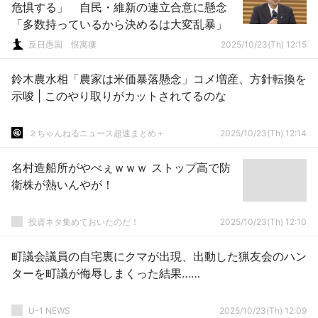
危惧する」 自民・維新の連立合意に懸念
「多数持っているから決めるは大変乱暴」
反日愚国 恨寓瘻
2025/10/23(Th) 12:15
鈴木農水相「農家は米価暴落懸念」コメ増産、方針転換を
示唆 | このやり取りがカットされてるのな
２ちゃんねるニュース超速まとめ＋
2025/10/23(Th) 12:14
名村造船所がやべぇｗｗｗ ストップ高で防
衛株が熱いんやが！
投資ネタ集めておいたのだ！
2025/10/23(Th) 12:10
町議会議員の自宅裏にクマが出現、出動した猟友会のハン
ターを町議が侮辱しまくった結果……
U-1 NEWS
2025/10/23(Th) 12:09