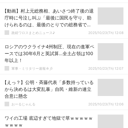
【動画】村上元総務相、あいさつ終了後の退
庁時に号泣し叫ぶ「最後に国民を守り、助
けられるのは、最後のとりでの総務省で
す！頑張ってください！」
政経ワロスまとめニュース♪
2025/10/23(Th) 12:08
ロシアのウクライナ4州制圧、現在の進軍ペ
ースでは30年6月と英試算…全土占領は100
年以上！
軍事・ミリタリー速報☆彡
2025/10/23(Th) 12:07
【えっ？】公明・斉藤代表「多数持っている
から決めるは大変乱暴」自民・維新の連立
合意に懸念
おーるじゃんる
2025/10/23(Th) 12:06
ワイの工場 底辺すぎて地獄で草ｗｗｗｗｗ
ｗｗｗｗ