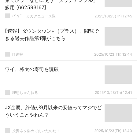
集でホラーなどに使う「ダッチアングル」
多用 [662593167]
(*ﾟ∀ﾟ)ゞカガクニュース隊
2025/10/23(Th) 12:45
【速報】ダウンタウン+（プラス）、閲覧で
きる過去作品第1弾がこちら
IT速報
2025/10/23(Th) 12:44
ワイ、将太の寿司を読破
理想ちゃんねる
2025/10/23(Th) 12:41
JX金属、終値が9月以来の安値ってマジでど
ういうことやねん？
投資ネタ集めておいたのだ！
2025/10/23(Th) 12:40