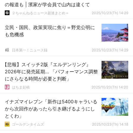
の報道も | 濱家が学会員で山内は違くて
２ちゃんねるニュース超速まとめ＋
2025/10/23(Th) 14:29
立民・国民、政策実現に焦り＝野党公明に
も危機感
日本第一！ニュース録
2025/10/23(Th) 14:29
【悲報】スイッチ2版『エルデンリング』
2026年に発売延期… 「パフォーマンス調整
にさらなる時間が必要と判断」
はちま起稿
2025/10/23(Th) 14:20
イナズマイレブン「新作は5400キャラいる
から次回作があったら引き継げるようにし
とくわ」
ゴールデンタイムズ
2025/10/23(Th) 14:18