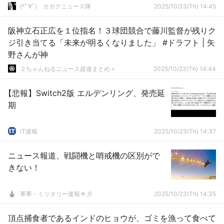
(*ﾟ∀ﾟ)ゞカガクニュース隊
2025/10/23(Th) 14:45
阪神立石正広を１位指名！３球団競合で藤川監督が残りク
ジ引き当てる「未来が明るくなりました」 #ドラフト | 矢
野さんが神
２ちゃんねるニュース超速まとめ＋
2025/10/23(Th) 14:44
【悲報】Switch2版 エルデンリング、発売延
期
IT速報
2025/10/23(Th) 14:37
ニュース報道、戦闘機と哨戒機の区別がで
きない！
軍事・ミリタリー速報☆彡
2025/10/23(Th) 14:35
頂点捕食者であるインドのヒョウが、ゴミを漁って食べて