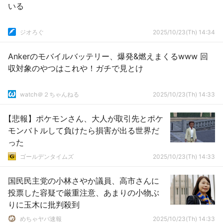
いる
ジオろぐ
2025/10/23(Th) 14:34
Ankerのモバイルバッテリー、爆発&燃えまくるwww 回
収対象のやつはこれや！ガチで見とけ
watch＠２ちゃんねる
2025/10/23(Th) 14:33
【悲報】ポケモンさん、大人が取引先とポケ
モンバトルして負けたら損害が出る世界だ
った
ゴールデンタイムズ
2025/10/23(Th) 14:33
国民民主党の小林さやか議員、高市さんに
投票した容疑で厳重注意、あまりの小物ぶ
りに玉木に批判殺到
めちゃヤバ速報
2025/10/23(Th) 14:33