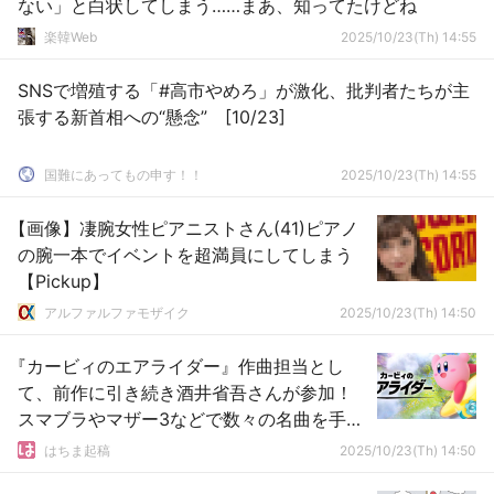
ない」と白状してしまう……まあ、知ってたけどね
楽韓Web
2025/10/23(Th) 14:55
SNSで増殖する「#高市やめろ」が激化、批判者たちが主
張する新首相への“懸念” [10/23]
国難にあってもの申す！！
2025/10/23(Th) 14:55
【画像】凄腕女性ピアニストさん(41)ピアノ
の腕一本でイベントを超満員にしてしまう
【Pickup】
アルファルファモザイク
2025/10/23(Th) 14:50
『カービィのエアライダー』作曲担当とし
て、前作に引き続き酒井省吾さんが参加！
スマブラやマザー3などで数々の名曲を手掛
ける
はちま起稿
2025/10/23(Th) 14:50