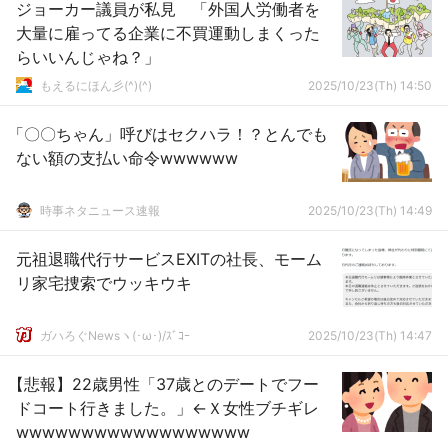
ジョーカー議員が私見 「外国人労働者を
大量に雇ってる企業に不買運動しまくった
らいいんじゃね？」
もえるにほん彡(^)(^)
2025/10/23(Th) 14:50
「〇〇ちゃん」呼びはセクハラ！？とんでも
ない額の支払い命令wwwwww
時事ネタニュース速報
2025/10/23(Th) 14:49
元祖退職代行サービスEXITの社長、モーム
リ家宅捜索でウッキウキ
ガハろぐNewsヽ(･ω･)/ｽﾞｺｰ
2025/10/23(Th) 14:47
【悲報】22歳男性「37歳とのデートでフー
ドコート行きました。」←Ｘ女性ブチギレ
wwwwwwwwwwwwwwwwww