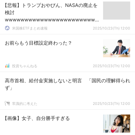
【悲報】トランプおやびん、NASAの廃止を
検討
wwwwwwwwwwwwwwwwwwwwwwww
wwwwwwwwwwwwwwwww
米国株ETFまとめ速報
2025/10/23(Th) 12:00
お前らもう目標設定終わった？
投資ちゃんねる
2025/10/23(Th) 12:00
高市首相、給付金実施しないと明言 「国民の理解得られ
ず」
常識的に考えた
2025/10/23(Th) 12:00
【画像】女子、自分勝手すぎる