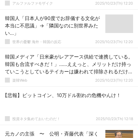
アルファルファモザイク
2025/10/23(Th) 12:20
韓国人「日本人が90度でお辞儀する文化が
本当に不思議」→「隣国なのに別世界みた
い…」
世界の憂鬱 海外・韓国の反応
2025/10/23(Th) 12:20
韓国メディア「日米豪がレアアース供給で連携している。
韓国も合流すべきだ！」……ええっと、メリットだけ持っ
ていこうとしているテイカーは嫌われて排除されるだけで
すよ？
楽韓Web
2025/10/23(Th) 12:20
【悲報】ビットコイン、10万ドル割れの危機やんけ！
投資ネタ集めておいたのだ！
2025/10/23(Th) 12:18
元カノの主張 〜 公明・斉藤代表「深く