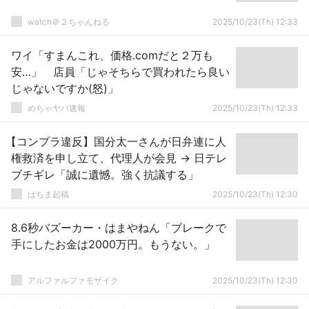
watch＠２ちゃんねる
2025/10/23(Th) 12:33
ワイ「すまんこれ、価格.comだと２万も
安…」 店員「じゃそちらで買われたら良い
じゃないですか(怒)」
めちゃヤバ速報
2025/10/23(Th) 12:33
【コンプラ違反】国分太一さんが日弁連に人
権救済を申し立て、代理人が会見 → 日テレ
ブチギレ「誠に遺憾。強く抗議する」
はちま起稿
2025/10/23(Th) 12:30
8.6秒バズーカー・はまやねん「ブレークで
手にしたお金は2000万円。もうない。」
アルファルファモザイク
2025/10/23(Th) 12:30