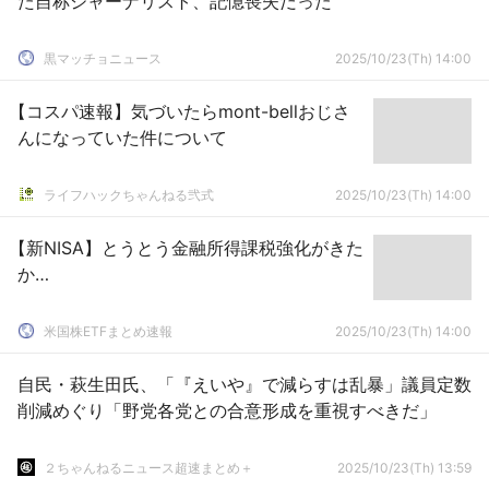
た自称ジャーナリスト、記憶喪失だった
黒マッチョニュース
2025/10/23(Th) 14:00
【コスパ速報】気づいたらmont-bellおじさ
んになっていた件について
ライフハックちゃんねる弐式
2025/10/23(Th) 14:00
【新NISA】とうとう金融所得課税強化がきた
か…
米国株ETFまとめ速報
2025/10/23(Th) 14:00
自民・萩生田氏、「『えいや』で減らすは乱暴」議員定数
削減めぐり「野党各党との合意形成を重視すべきだ」
２ちゃんねるニュース超速まとめ＋
2025/10/23(Th) 13:59