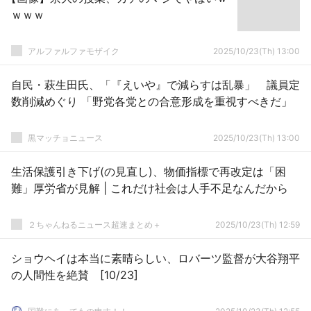
ｗｗｗ
アルファルファモザイク
2025/10/23(Th) 13:00
自民・萩生田氏、「『えいや』で減らすは乱暴」 議員定
数削減めぐり 「野党各党との合意形成を重視すべきだ」
黒マッチョニュース
2025/10/23(Th) 13:00
生活保護引き下げ(の見直し)、物価指標で再改定は「困
難」厚労省が見解 | これだけ社会は人手不足なんだから
２ちゃんねるニュース超速まとめ＋
2025/10/23(Th) 12:59
ショウヘイは本当に素晴らしい、ロバーツ監督が大谷翔平
の人間性を絶賛 [10/23]