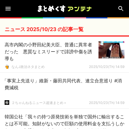
ニュース 2025/10/23 の記事一覧
高市内閣の小野田紀美大臣、普通に異常者
だった 悪質なミスリードで誹謗中傷を誘
導も
なんJ政治ネタまとめ
2025/10/23(Th) 14:59
「事実上先送り」維新・藤田共同代表、連立合意巡り #消
費減税
２ちゃんねるニュース超速まとめ＋
2025/10/23(Th) 14:59
韓国公社「我々の持つ原発技術を単独で国外に輸出するこ
とは不可能。知財がないので巨額の使用料金を支払うしか