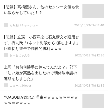
【悲報】高橋藍さん、他のセクシー女優も食
い散らかしていた！？
もみあげチャ～シュ～
2025/10/23(Th) 12:40
【悲報】立憲・小西洋之に石丸構文が通用せ
ず、石丸氏「(ネット対談から)落ちますよ」
回線切り警告で精神的勝利ｗｗｗ
おーるじゃんる
2025/10/23(Th) 12:36
上司『お前何勝手に休んでんだよ？』部下
「幼い娘が高熱を出したので朝休暇申請の
連絡をしました」
ニュース30over
2025/10/23(Th) 12:35
YOASOBIが廃れた理由ｗｗｗｗｗｗｗｗｗ
ｗｗｗｗｗｗｗ