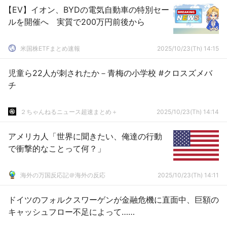
【EV】イオン、BYDの電気自動車の特別セー
ルを開催へ 実質で200万円前後から
米国株ETFまとめ速報
2025/10/23(Th) 14:15
児童ら22人が刺されたか－青梅の小学校 #クロスズメバ
チ
２ちゃんねるニュース超速まとめ＋
2025/10/23(Th) 14:14
アメリカ人「世界に聞きたい、俺達の行動
で衝撃的なことって何？」
海外の万国反応記＠海外の反応
2025/10/23(Th) 14:11
ドイツのフォルクスワーゲンが金融危機に直面中、巨額の
キャッシュフロー不足によって……