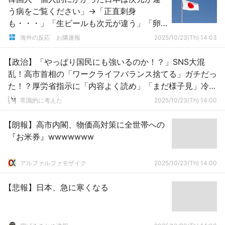
う病をご覧ください」→「正直刺身
も・・・」「生ビールも次元が違う」「卵
はマジで違うｗｗｗめっちゃ衝撃だった」
海外の反応 お隣速報
2025/10/23(Th) 14:03
【政治】「やっぱり国民にも強いるのか！？」SNS大混
乱！高市首相の「ワークライフバランス捨てる」ガチだっ
た！？厚労省指示に「内容よく読め」「まだ様子見」冷静
な声
常識的に考えた
2025/10/23(Th) 14:00
【朗報】高市内閣、物価高対策に全世帯への
『お米券』wwwwwww
アルファルファモザイク
2025/10/23(Th) 14:00
【悲報】日本、急に寒くなる