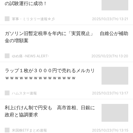
の試験運行に成功！
軍事・ミリタリー速報☆彡
2025/10/23(Th) 13:21
ガソリン旧暫定税率を年内に「実質廃止」 自維公が補助
金の増額案
ゆめ痛 -NEWS ALERT-
2025/10/23(Th) 13:20
ラップ１枚が３０００円で売れるメルカリ
ｗｗｗｗｗｗｗｗｗｗｗｗｗｗｗ
ハムスター速報
2025/10/23(Th) 13:17
利上げけん制で円安も 高市首相、日銀に
政府と協調要求
米国株ETFまとめ速報
2025/10/23(Th) 13:15