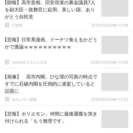
【朗報】高市首相、旧安倍派の裏金議員7人
を副大臣・政務官に起用。美しい国、あり
がとう自民党
IT速報
2025/10/22(We) 13:38
【悲報】日常系漫画、ドーナツ食えるかどう
かで激論ｗｗｗｗｗｗｗｗｗｗ
watch＠２ちゃんねる
2025/10/22(We) 13:33
【画像】 高市内閣、ひな壇の写真の時点で
すでに石破内閣を圧倒的に凌駕していると
話題に
めちゃヤバ速報
2025/10/22(We) 13:33
【悲報】ホリエモン、仲間に最後通牒を突き
付けられる「もう無理です」