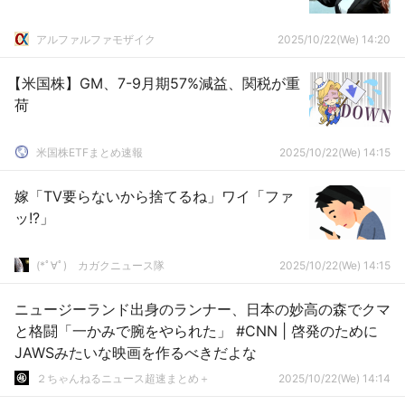
アルファルファモザイク
2025/10/22(We) 14:20
【米国株】GM、7-9月期57%減益、関税が重
荷
米国株ETFまとめ速報
2025/10/22(We) 14:15
嫁「TV要らないから捨てるね」ワイ「ファ
ッ!?」
(*ﾟ∀ﾟ)ゞカガクニュース隊
2025/10/22(We) 14:15
ニュージーランド出身のランナー、日本の妙高の森でクマ
と格闘「一かみで腕をやられた」 #CNN | 啓発のために
JAWSみたいな映画を作るべきだよな
２ちゃんねるニュース超速まとめ＋
2025/10/22(We) 14:14