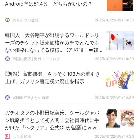
Android率は51.4％ どちらがいいの？
めちゃヤバ速報
2025/10/22(We) 14:33
韓国人「大谷翔平が出場するワールドシリ
ーズのチケット販売価格がガチでとんでも
ない価格になってる模様…（ﾌﾞﾙﾌﾞﾙ」＝韓国
の反応
韓国の反応 | 海外トークログ
2025/10/22(We) 14:30
【朗報】高市姉御、さっそく103万の壁引き
上げ、ガソリン暫定税の廃止を指示
米国株ETFまとめ速報
2025/10/22(We) 14:30
ガチオタクの小野田紀美氏、クールジャパ
ン戦略担当として初入閣！会社員時代に手
がけた『ヘタリア』公式CDが話題にｗｗｗ
ｗ
はちま起稿
2025/10/22(We) 14:30