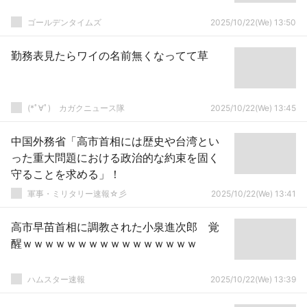
ゴールデンタイムズ
2025/10/22(We) 13:50
勤務表見たらワイの名前無くなってて草
(*ﾟ∀ﾟ)ゞカガクニュース隊
2025/10/22(We) 13:45
中国外務省「高市首相には歴史や台湾とい
った重大問題における政治的な約束を固く
守ることを求める」！
軍事・ミリタリー速報☆彡
2025/10/22(We) 13:41
高市早苗首相に調教された小泉進次郎 覚
醒ｗｗｗｗｗｗｗｗｗｗｗｗｗｗｗｗ
ハムスター速報
2025/10/22(We) 13:39