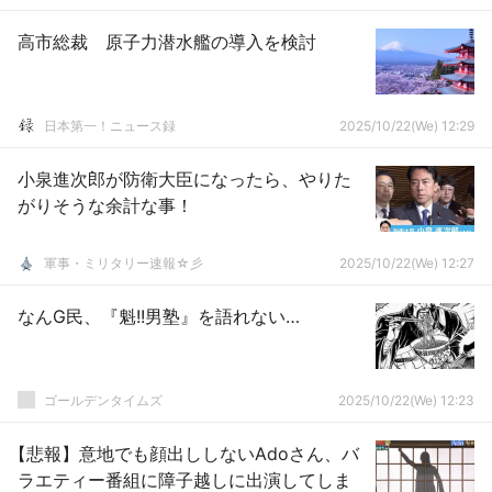
高市総裁 原子力潜水艦の導入を検討
日本第一！ニュース録
2025/10/22(We) 12:29
小泉進次郎が防衛大臣になったら、やりた
がりそうな余計な事！
軍事・ミリタリー速報☆彡
2025/10/22(We) 12:27
なんG民、『魁!!男塾』を語れない…
ゴールデンタイムズ
2025/10/22(We) 12:23
【悲報】意地でも顔出ししないAdoさん、バ
ラエティー番組に障子越しに出演してしま