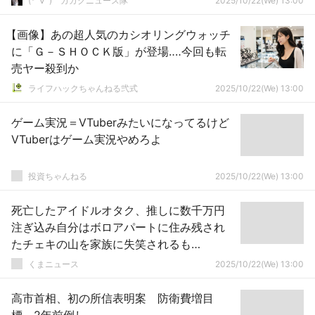
(*ﾟ∀ﾟ)ゞカガクニュース隊
2025/10/22(We) 13:00
【画像】あの超人気のカシオリングウォッチ
に「Ｇ－ＳＨＯＣＫ版」が登場‥‥今回も転
売ヤー殺到か
ライフハックちゃんねる弐式
2025/10/22(We) 13:00
ゲーム実況＝VTuberみたいになってるけど
VTuberはゲーム実況やめろよ
投資ちゃんねる
2025/10/22(We) 13:00
死亡したアイドルオタク、推しに数千万円
注ぎ込み自分はボロアパートに住み残され
たチェキの山を家族に失笑されるも…
くまニュース
2025/10/22(We) 13:00
高市首相、初の所信表明案 防衛費増目