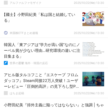
アルファルファモザイク
2025/10/22(We) 13:30
【國士】小野田紀美「私は国と結婚してい
る」
米国株ETFまとめ速報
2025/10/22(We) 13:30
韓国人「東アジアは“学力が高い国”なのにノ
ーベル賞が少ない理由…研究環境の違いに注
目集まる」
世界の憂鬱 海外・韓国の反応
2025/10/22(We) 13:30
アヒル版タルコフこと『エスケープ フロム
ダッコフ』Steam同接22万人突破！ユーザ
ーレビュー「圧倒的高評」の見下ろし型PvE
脱出シューター
はちま起稿
2025/10/22(We) 13:30
小野田紀美『排外主義に陥ってはならない』と強調 | ちゃ