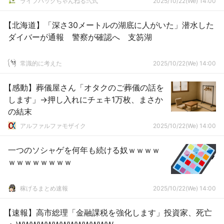
ライフハックちゃんねる弐式
2025/10/22(We) 14:00
【北海道】「深さ30メートルの湖底に人がいた」潜水した
ダイバーが通報 警察が確認へ 支笏湖
常識的に考えた
2025/10/22(We) 14:00
【感動】葬儀屋さん「オタクのご葬儀の話を
します」→押し入れにチェキ1万枚、まさか
の結末
アルファルファモザイク
2025/10/22(We) 14:00
一つのソシャゲを何年も続ける奴ｗｗｗｗ
ｗｗｗｗｗｗｗｗ
稼げるまとめ速報
2025/10/22(We) 14:00
【速報】高市総理「金融課税を強化します」投資家、死亡