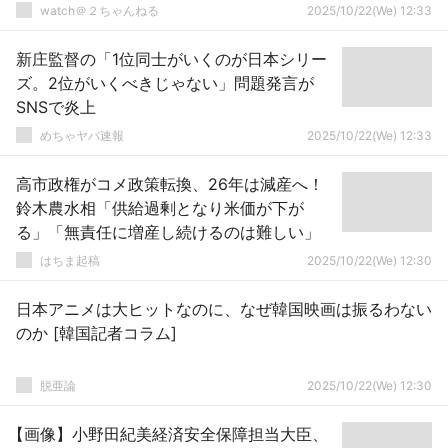
watch＠２ちゃんねる
2025/10/22(We) 12:33
新庄監督の「1位同士がいくのが日本シリー
ズ。2位がいくべきじゃない」問題発言が
SNSで炎上
めちゃヤバ速報
2025/10/22(We) 12:33
高市政権がコメ政策転換、26年は減産へ！
鈴木農水相「供給過剰となり米価が下が
る」「無責任に増産し続けるのは難しい」
はちま起稿
2025/10/22(We) 12:30
日本アニメは大ヒットなのに、なぜ韓国映画は振るわない
のか [韓国記者コラム]
脱亜論
2025/10/22(We) 12:30
【画像】小野田紀美経済安全保障担当大臣、