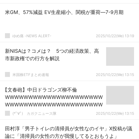
米GM、57%減益 EV生産縮小、関税が重荷―7-9月期
ゆめ痛 -NEWS ALERT-
2025/10/22(We) 13:19
新NISAは？コメは？ 5つの経済政策、高
市新政権での行方を解説
米国株ETFまとめ速報
2025/10/22(We) 13:15
【文春砲】中日ドラゴンズ柳不倫
WWWWWWWWWWWWWWWWWWWWW
WWWWWWWWWWWWWWWWWWWWW
(*ﾟ∀ﾟ)ゞカガクニュース隊
2025/10/22(We) 13:15
田村淳「男子トイレの清掃員が女性なのイヤ」X投稿が議
論に「清掃員の女性の方が我慢してるとおもうよ」