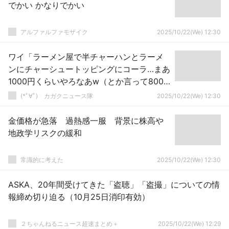
でかい かなりでかい
アルファルファモザイク
2025/10/22(We) 12:30
ワイ「ラーメン屋で半チャーハンとラーメ
ンにチャーシュートッピングにコーラ…まあ
1000円くらいやろなあw（とか言って800
とかやろ？）」ﾁﾗｯ
(*ﾟ∀ﾟ)ゞカガクニュース隊
2025/10/22(We) 12:30
金価格が急落 過熱感一服 背景に株高や
地政学リスクの緩和
常識的に考えた
2025/10/22(We) 12:30
ASKA、20年間受けてきた「盗聴」「盗撮」についての情
報締め切り迫る（10月25日消印有効）
２ちゃんねるニュース超速まとめ＋
2025/10/22(We) 12:29