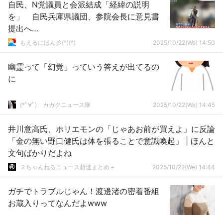
自民、N党議員と会派結成「経緯の説明
を」 自民兵庫県議団、参院会長に意見書
提出へ…
もえるにほん彡(^)(^)
2025/10/22(We) 14:50
幽霊って「幻覚」っていう答えが出てるの
に
(*ﾟ∀ﾟ)ゞカガクニュース隊
2025/10/22(We) 14:45
井川意高氏、ホリエモンの「じゃあお前が買えよ」に反論
「金の無い野口健氏は体を張ることで意識喚起」 | ほんと
文句ばかりだよね
２ちゃんねるニュース超速まとめ＋
2025/10/22(We) 14:44
ガチでトラブルじゃん！渡邊渚の密着番組
お蔵入りってなんだよwww