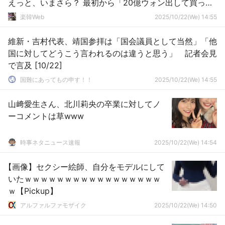
えっと、いまさら？ 最初から「20億ウォン出して買っ
た」って話が出てたんだけど
楽韓Web
2025/10/22(We) 14:55
維新・吉村代表、靖国参拝は「国会議員として当然」「他
国に対してどうこう言われるのは違うと思う」 記者会見
で言及 [10/22]
国難にあってもの申す！！
2025/10/22(We) 14:55
山﨑愛生さん、北川莉央の卒業に対してノ
ーコメントは草www
時事ネタニュース速報
2025/10/22(We) 14:54
【画像】セクシー絵師、自分をモデルにして
いたｗｗｗｗｗｗｗｗｗｗｗｗｗｗｗｗｗ
ｗ【Pickup】
アルファルファモザイク
2025/10/22(We) 14:50