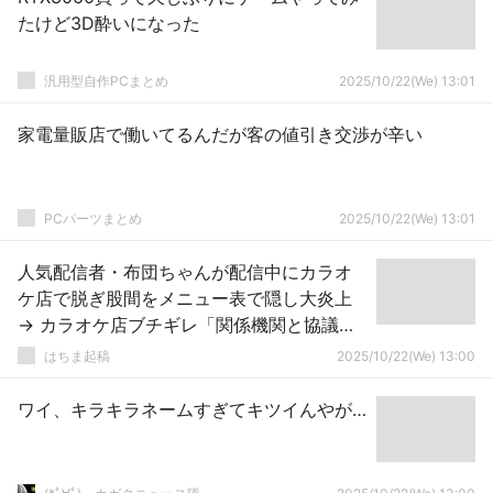
たけど3D酔いになった
汎用型自作PCまとめ
2025/10/22(We) 13:01
家電量販店で働いてるんだが客の値引き交渉が辛い
PCパーツまとめ
2025/10/22(We) 13:01
人気配信者・布団ちゃんが配信中にカラオ
ケ店で脱ぎ股間をメニュー表で隠し大炎上
→ カラオケ店ブチギレ「関係機関と協議す
る」
はちま起稿
2025/10/22(We) 13:00
ワイ、キラキラネームすぎてキツイんやが…