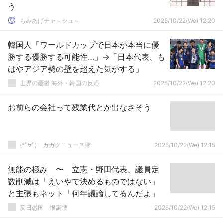
う
もみあげチャ～シュ～
2025/10/22(We) 12:20
韓国人「ワールドカップで日本が本当に優
勝する優勝する可能性…」→「日本代表、も
はやアジア勢の壁を超えた気がする」
世界の憂鬱 海外・韓国の反応
2025/10/22(We) 12:20
お前らの会社って残業代とか出なさそう
(*ﾟ∀ﾟ)ゞカガクニュース隊
2025/10/22(We) 12:15
無能の極み 〜 立憲・野田代表、議員定
数削減は「えいやで決めるものではない」
と主張もネット「何年議論してるんだよ」
反日愚国 恨寓瘻
2025/10/22(We) 12:15