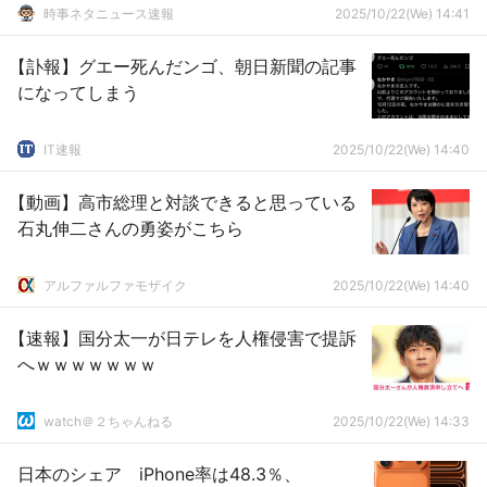
時事ネタニュース速報
2025/10/22(We) 14:41
【訃報】グエー死んだンゴ、朝日新聞の記事
になってしまう
IT速報
2025/10/22(We) 14:40
【動画】高市総理と対談できると思っている
石丸伸二さんの勇姿がこちら
アルファルファモザイク
2025/10/22(We) 14:40
【速報】国分太一が日テレを人権侵害で提訴
へｗｗｗｗｗｗｗ
watch＠２ちゃんねる
2025/10/22(We) 14:33
日本のシェア iPhone率は48.3％、