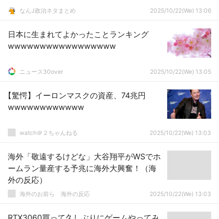
なんJ政治ネタまとめ
2025/10/22(We) 13:06
日本に生まれてよかったことランキング
wwwwwwwwwwwwwwwww
ニュース30over
2025/10/22(We) 13:05
【驚愕】イーロンマスクの資産、74兆円
wwwwwwwwwwww
watch＠２ちゃんねる
2025/10/22(We) 13:03
海外「敬遠するけどな」大谷翔平がWSでホ
ームラン量産する予兆に海外大興奮！（海
外の反応）
海外のお前ら 海外の反応
2025/10/22(We) 13:03
RTX3060買って久しぶりにゲームやってみ