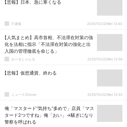
【悲報】日本、急に寒くなる
IT速報
2025/10/22(We) 12:40
【人気まとめ】高市首相、不法滞在対策の強
化を法相に指示「不法滞在対策の強化と出
入国の管理徹底を命じる」
おーるじゃんる
2025/10/22(We) 12:36
【悲報】仮想通貨、終わる
ニュース30over
2025/10/22(We) 12:35
俺「マスタード”気持ち”多めで」店員「マス
タード2つですね」俺「おい」→騒ぎになり
警察を呼ばれる