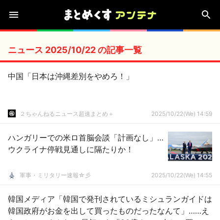
ニュース 2025/10/22 の記事一覧
中国「日本は沖縄差別をやめろ！」
２ちゃんねるニュース超速まとめ＋
2025/10/22(We) 14:59
ハンガリーでの米ロ首脳会談「計画なし」…
ウクライナ停戦見通しに隔たりか！
軍事・ミリタリー速報☆彡
2025/10/22(We) 14:55
韓国メディア「韓国で発刊されているミシュランガイドは
韓国政府がお金を出して買ったものだったなんて」……え