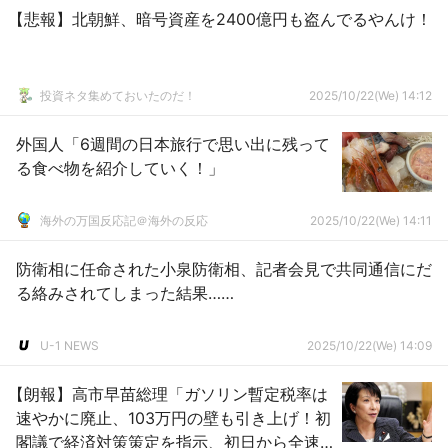
【悲報】北朝鮮、暗号資産を2400億円も盗んでるやんけ！
投資ネタ集めておいたのだ！
2025/10/22(We) 14:12
外国人「6週間の日本旅行で思い出に残って
る食べ物を紹介していく！」
海外の万国反応記＠海外の反応
2025/10/22(We) 14:11
防衛相に任命された小泉防衛相、記者会見で共同通信にだ
る絡みされてしまった結果……
U-1 NEWS
2025/10/22(We) 14:09
【朗報】高市早苗総理「ガソリン暫定税率は
速やかに廃止、103万円の壁も引き上げ！初
閣議で経済対策策定を指示、初日から全速