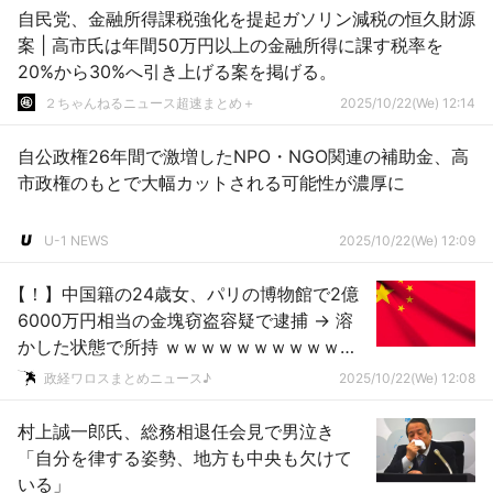
自民党、金融所得課税強化を提起ガソリン減税の恒久財源
案 | 高市氏は年間50万円以上の金融所得に課す税率を
20%から30%へ引き上げる案を掲げる。
２ちゃんねるニュース超速まとめ＋
2025/10/22(We) 12:14
自公政権26年間で激増したNPO・NGO関連の補助金、高
市政権のもとで大幅カットされる可能性が濃厚に
U-1 NEWS
2025/10/22(We) 12:09
【！】中国籍の24歳女、パリの博物館で2億
6000万円相当の金塊窃盗容疑で逮捕 → 溶
かした状態で所持 ｗｗｗｗｗｗｗｗｗｗｗ
ｗｗｗｗｗｗｗｗ
政経ワロスまとめニュース♪
2025/10/22(We) 12:08
村上誠一郎氏、総務相退任会見で男泣き
「自分を律する姿勢、地方も中央も欠けて
いる」