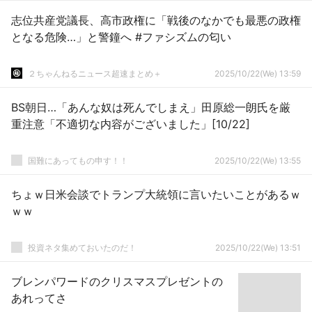
志位共産党議長、高市政権に「戦後のなかでも最悪の政権
となる危険…」と警鐘へ #ファシズムの匂い
２ちゃんねるニュース超速まとめ＋
2025/10/22(We) 13:59
BS朝日…「あんな奴は死んでしまえ」田原総一朗氏を厳
重注意「不適切な内容がございました」[10/22]
国難にあってもの申す！！
2025/10/22(We) 13:55
ちょｗ日米会談でトランプ大統領に言いたいことがあるｗ
ｗｗ
投資ネタ集めておいたのだ！
2025/10/22(We) 13:51
ブレンパワードのクリスマスプレゼントの
あれってさ