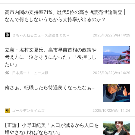
高市内閣の支持率71%、歴代5位の高さ #読売世論調査 |
なんで何もしないうちから支持率が出るのか？
２ちゃんねるニュース超速まとめ＋
2025/10/22(We) 14:29
立憲・塩村文夏氏、高市早苗首相の政策や
考え方に「泣きそうになった」「後押しし
たい」
日本第一！ニュース録
2025/10/22(We) 14:29
俺さぁ、転職したら待遇良くなったなぁ…
ゴールデンタイムズ
2025/10/22(We) 14:24
【正論】小野田紀美「人口が減るから人口を
増やさなければならない」