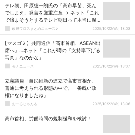
テレ朝、田原総一朗氏の「高市早苗、死ん
でしまえ」発言を厳重注意 → ネット「これ
で済まそうとするテレビ朝日って本当に腐
ってますね？」ｗｗｗｗｗｗｗｗｗｗｗｗ
政経ワロスまとめニュース♪
2025/10/22(We) 13:08
【マスゴミ】共同通信「高市首相、ASEAN出
席へ」…ネット「これが噂の『支持率下げる
写真』なのかな」
モナニュース
2025/10/22(We) 13:07
立憲議員「自民維新の連立で高市首相か。
普通に考えられる形態の中で、一番醜い政
権になりましたね」
おーるじゃんる
2025/10/22(We) 13:06
高市首相、労働時間の規制緩和を検討！