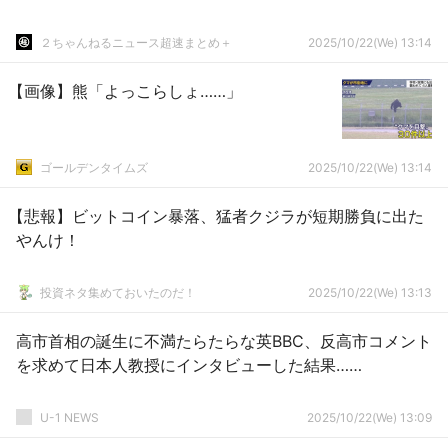
２ちゃんねるニュース超速まとめ＋
2025/10/22(We) 13:14
【画像】熊「よっこらしょ……」
ゴールデンタイムズ
2025/10/22(We) 13:14
【悲報】ビットコイン暴落、猛者クジラが短期勝負に出た
やんけ！
投資ネタ集めておいたのだ！
2025/10/22(We) 13:13
高市首相の誕生に不満たらたらな英BBC、反高市コメント
を求めて日本人教授にインタビューした結果……
U-1 NEWS
2025/10/22(We) 13:09