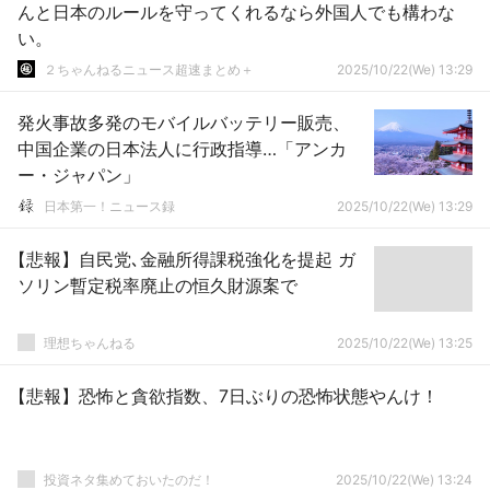
んと日本のルールを守ってくれるなら外国人でも構わな
い。
２ちゃんねるニュース超速まとめ＋
2025/10/22(We) 13:29
発火事故多発のモバイルバッテリー販売、
中国企業の日本法人に行政指導…「アンカ
ー・ジャパン」
日本第一！ニュース録
2025/10/22(We) 13:29
【悲報】自民党､金融所得課税強化を提起 ガ
ソリン暫定税率廃止の恒久財源案で
理想ちゃんねる
2025/10/22(We) 13:25
【悲報】恐怖と貪欲指数、7日ぶりの恐怖状態やんけ！
投資ネタ集めておいたのだ！
2025/10/22(We) 13:24