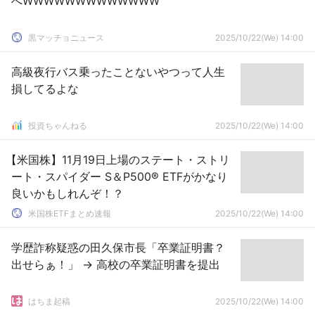
へWWWWWWWWWWWWW
黒マッチョニュース
2025/10/22(We) 14:00
高級夜行バス乗ったことないやつって人生
損してるよな
投資ちゃんねる
2025/10/22(We) 14:00
【米国株】11月19日上場のステート・ストリ
ート・スパイダー S＆P500® ETFがかなり
良いかもしれんぞ！？
米国株ETFまとめ速報
2025/10/22(We) 14:00
学歴詐称疑惑の田久保市長「卒業証明書？
出せらぁ！」 → 高校の卒業証明書を提出
はちま起稿
2025/10/22(We) 14:00