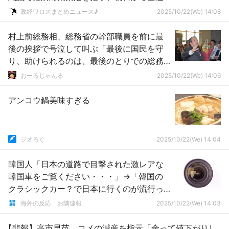
力トップスピードでやる！」ｗｗｗｗｗｗ
政経ワロスまとめニュース♪
2025/10/22(We) 14:08
ｗｗｗ
村上前総務相、総務省の幹部職員を前に最
後の挨拶で号泣して叫ぶ「最後に国民を守
り、助けられるのは、最後のとりでの総務
省です。頑張ってください」
おーるじゃんる
2025/10/22(We) 14:06
アンコウ鍋美味すぎる
ジオろぐ
2025/10/22(We) 14:04
韓国人「日本の道路で目撃された激レアな
韓国車をご覧ください・・・」→「韓国の
クラシックカー？で日本に行くのが流行っ
てるのかな？？？」「最近自分の車を持っ
海外の反応 お隣速報
2025/10/22(We) 14:03
て韓国から日本、日本から韓国たくさん行
くね」
【悲報】高市早苗、コメの減産を指示「余って値下がりし