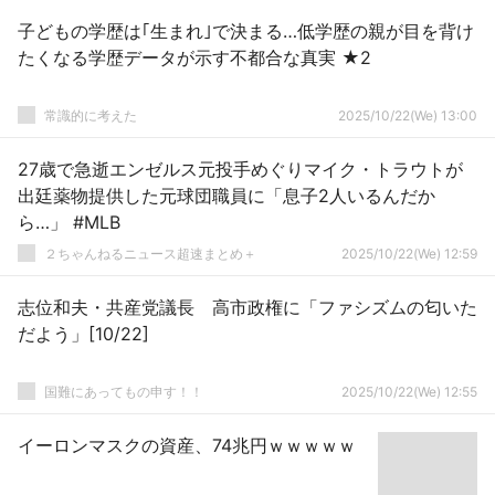
子どもの学歴は｢生まれ｣で決まる…低学歴の親が目を背け
たくなる学歴データが示す不都合な真実 ★2
常識的に考えた
2025/10/22(We) 13:00
27歳で急逝エンゼルス元投手めぐりマイク・トラウトが
出廷薬物提供した元球団職員に「息子2人いるんだか
ら…」 #MLB
２ちゃんねるニュース超速まとめ＋
2025/10/22(We) 12:59
志位和夫・共産党議長 高市政権に「ファシズムの匂いた
だよう」[10/22]
国難にあってもの申す！！
2025/10/22(We) 12:55
イーロンマスクの資産、74兆円ｗｗｗｗｗ