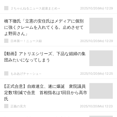
２ちゃんねるニュース超速まとめ＋
2025/10/20(Mo) 12:29
橋下徹氏「立憲の安住氏はメディアに個別
に強くクレームを入れてくる。止めさせて
よ野田さん」
日本第一！ニュース録
2025/10/20(Mo) 12:29
【動画】アトリエシリーズ、下品な娼婦の集
団みたいになってしまう
もみあげチャ～シュ～
2025/10/20(Mo) 12:25
【正式合意】自維連立、遂に爆誕 衆院議員
定数1割減で合意 首相指名は1回目から高市
氏
正義の見方
2025/10/20(Mo) 12:23