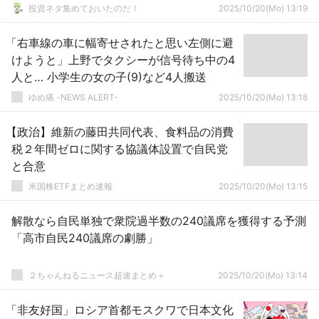
投資ネタ集めておいたのだ！
2025/10/20(Mo) 13:19
「右車線の車に幅寄せされたと思い左側に避
けようと」上野でタクシーが信号待ち中の4
人と… 小学生の女の子(9)など4人搬送
ゆめ痛 -NEWS ALERT-
2025/10/20(Mo) 13:18
【政治】維新の藤田共同代表、食料品の消費
税２年間ゼロに関する協議体設置で自民党
と合意
米国株ETFまとめ速報
2025/10/20(Mo) 13:15
解散なら自民単独で衆院過半数の240議席を獲得する予測
「高市自民240議席の劇勝」
２ちゃんねるニュース超速まとめ＋
2025/10/20(Mo) 13:14
「非友好国」ロシア首都モスクワで日本文化