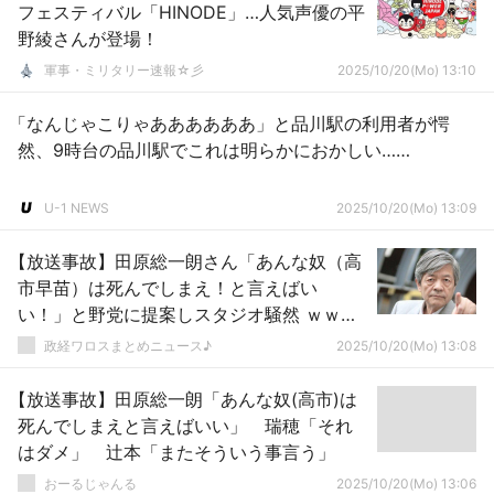
フェスティバル「HINODE」…人気声優の平
野綾さんが登場！
軍事・ミリタリー速報☆彡
2025/10/20(Mo) 13:10
「なんじゃこりゃああああああ」と品川駅の利用者が愕
然、9時台の品川駅でこれは明らかにおかしい……
U-1 NEWS
2025/10/20(Mo) 13:09
【放送事故】田原総一朗さん「あんな奴（高
市早苗）は死んでしまえ！と言えばい
い！」と野党に提案しスタジオ騒然 ｗｗｗ
ｗｗｗｗｗｗｗｗｗｗｗｗｗｗｗｗ
政経ワロスまとめニュース♪
2025/10/20(Mo) 13:08
【放送事故】田原総一朗「あんな奴(高市)は
死んでしまえと言えばいい」 瑞穂「それ
はダメ」 辻本「またそういう事言う」
おーるじゃんる
2025/10/20(Mo) 13:06