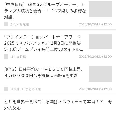
【中央日報】 韓国5大グループオーナー、ト
ランプ大統領と会合…「ゴルフ楽しみ多様な
対話」
かたすみ速報
2025/10/20(Mo) 12:00
『プレイステーションパートナーアワード
2025 ジャパンアジア』12月3日に開催決
定！総ゲームプレイ時間上位30タイトルが
対象のユーザー投票もスタート
はちま起稿
2025/10/20(Mo) 12:00
【経済】日経平均が一時１５００円超上昇、
４万９０００円台を推移…最高値を更新
米国株ETFまとめ速報
2025/10/20(Mo) 12:00
ピザを世界一食べている国はノルウェーって本当！？ 海
外の反応。