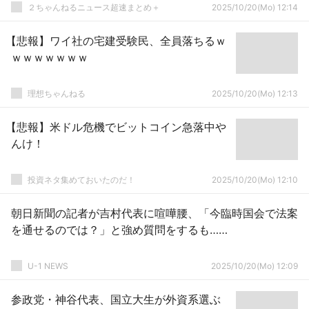
２ちゃんねるニュース超速まとめ＋
2025/10/20(Mo) 12:14
【悲報】ワイ社の宅建受験民、全員落ちるｗ
ｗｗｗｗｗｗｗ
理想ちゃんねる
2025/10/20(Mo) 12:13
【悲報】米ドル危機でビットコイン急落中や
んけ！
投資ネタ集めておいたのだ！
2025/10/20(Mo) 12:10
朝日新聞の記者が吉村代表に喧嘩腰、「今臨時国会で法案
を通せるのでは？」と強め質問をするも……
U-1 NEWS
2025/10/20(Mo) 12:09
参政党・神谷代表、国立大生が外資系選ぶ