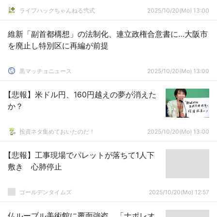
ライフハックちゃんねる弐式
2025/10/20(Mo) 13:00
維新「副首都構想」の法制化、連立政権合意書に…大阪市
を廃止し特別区に再編が前提
黒マッチョニュース
2025/10/20(Mo) 13:00
【悲報】米ドル円、160円越えの夢が消えた
か？
投資ネタ集めておいたのだ！
2025/10/20(Mo) 13:00
【悲報】工事現場でパレットが落ちて1人下
敷き 心肺停止
ゴールデンタイムズ
2025/10/20(Mo) 12:57
仏ルーブル美術館に覆面強盗、「ナポレオ