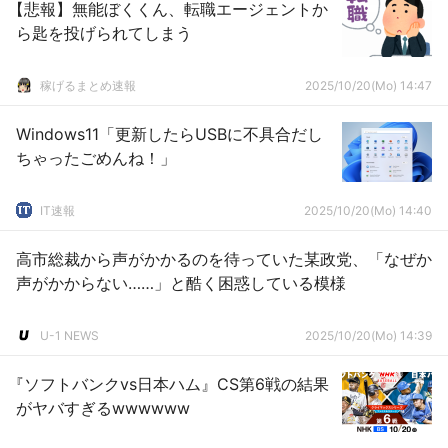
【悲報】無能ぼくくん、転職エージェントか
ら匙を投げられてしまう
稼げるまとめ速報
2025/10/20(Mo) 14:47
Windows11「更新したらUSBに不具合だし
ちゃったごめんね！」
IT速報
2025/10/20(Mo) 14:40
高市総裁から声がかかるのを待っていた某政党、「なぜか
声がかからない……」と酷く困惑している模様
U-1 NEWS
2025/10/20(Mo) 14:39
『ソフトバンクvs日本ハム』CS第6戦の結果
がヤバすぎるwwwwww