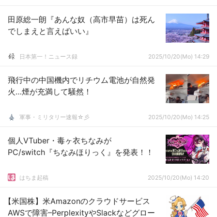
田原総一朗『あんな奴（高市早苗）は死ん
でしまえと言えばいい』
日本第一！ニュース録
2025/10/20(Mo) 14:29
飛行中の中国機内でリチウム電池が自然発
火…煙が充満して騒然！
軍事・ミリタリー速報☆彡
2025/10/20(Mo) 14:25
個人VTuber・毒ヶ衣ちなみが
PC/switch『ちなみほりっく』を発表！！
はちま起稿
2025/10/20(Mo) 14:20
【米国株】米Amazonのクラウドサービス
AWSで障害–PerplexityやSlackなどグロー