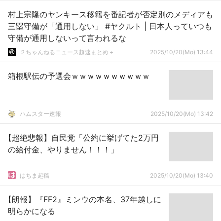
村上宗隆のヤンキース移籍を番記者が否定別のメディアも
三塁守備が「通用しない」 #ヤクルト | 日本人っていつも
守備が通用しないって言われるな
２ちゃんねるニュース超速まとめ＋
2025/10/20(Mo) 13:44
箱根駅伝の予選会ｗｗｗｗｗｗｗｗｗｗ
ハムスター速報
2025/10/20(Mo) 13:42
【超絶悲報】自民党「公約に挙げてた2万円
の給付金、やりません！！！」
はちま起稿
2025/10/20(Mo) 13:40
【朗報】『FF2』ミンウの本名、37年越しに
明らかになる