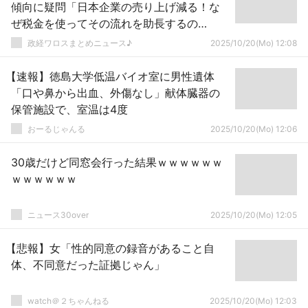
傾向に疑問「日本企業の売り上げ減る！な
ぜ税金を使ってその流れを助長するの
か？」
政経ワロスまとめニュース♪
2025/10/20(Mo) 12:08
【速報】徳島大学低温バイオ室に男性遺体
「口や鼻から出血、外傷なし」献体臓器の
保管施設で、室温は4度
おーるじゃんる
2025/10/20(Mo) 12:06
30歳だけど同窓会行った結果ｗｗｗｗｗｗ
ｗｗｗｗｗｗ
ニュース30over
2025/10/20(Mo) 12:05
【悲報】女「性的同意の録音があること自
体、不同意だった証拠じゃん」
watch＠２ちゃんねる
2025/10/20(Mo) 12:03