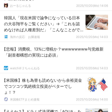
おーるじゃんる
2025/10/20(Mo) 14:06
韓国人「現在米国で論争になっている日本
の大谷翔平をご覧ください」→「これを認
めなければ人種差別だ」「こんなことがで
きる人は世界で唯一大谷しかいない」「投
海外の反応 お隣速報
2025/10/20(Mo) 14:03
手として9イニング完封すべきだったｗｗ
ｗ」
【悲報】消費税、13%に増税か？wwwwwwww与党維新
「副首都構想の実現には必須」
watch＠２ちゃんねる
2025/10/20(Mo) 14:03
【米国株】株も為替も読めないから余裕資金
でコツコツ気絶積立投資がベターでし
ょ！？
米国株ETFまとめ速報
2025/10/20(Mo) 14:00
【ええか？】ドラム式洗濯機で「AQUA」を