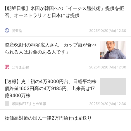
【朝鮮日報】米国が韓国への「イージス艦技術」提供を拒
否、オーストラリアと日本には提供
脱亜論
2025/10/20(Mo) 12:30
資産6億円の桐谷広人さん「カップ麺が食べ
られる人はお金のある人です」
はちま起稿
2025/10/20(Mo) 12:30
【速報】史上初の4万9000円台、日経平均株
価終値1603円高の4万9185円、出来高は17
億9400万株
米国株ETFまとめ速報
2025/10/20(Mo) 12:30
物価高対策の国民一律2万円給付は見送り