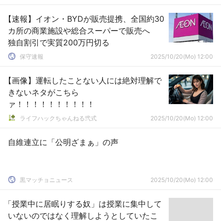
【速報】イオン・BYDが販売提携、全国約30
カ所の商業施設や総合スーパーで販売へ
独自割引で実質200万円切る
保守速報
2025/10/20(Mo) 12:00
【画像】運転したことない人には絶対理解で
きないネタがこちら
ァ！！！！！！！！！！
ライフハックちゃんねる弐式
2025/10/20(Mo) 12:00
自維連立に「公明ざまぁ」の声
黒マッチョニュース
2025/10/20(Mo) 12:00
「授業中に居眠りする奴」は授業に集中して
いないのではなく理解しようとしていたこ