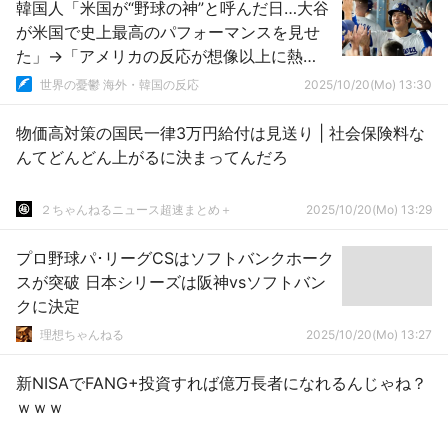
韓国人「米国が“野球の神”と呼んだ日…大谷
が米国で史上最高のパフォーマンスを見せ
た」→「アメリカの反応が想像以上に熱
い…」
世界の憂鬱 海外・韓国の反応
2025/10/20(Mo) 13:30
物価高対策の国民一律3万円給付は見送り | 社会保険料な
んてどんどん上がるに決まってんだろ
２ちゃんねるニュース超速まとめ＋
2025/10/20(Mo) 13:29
プロ野球パ･リーグCSはソフトバンクホーク
スが突破 日本シリーズは阪神vsソフトバン
クに決定
理想ちゃんねる
2025/10/20(Mo) 13:27
新NISAでFANG+投資すれば億万長者になれるんじゃね？
ｗｗｗ