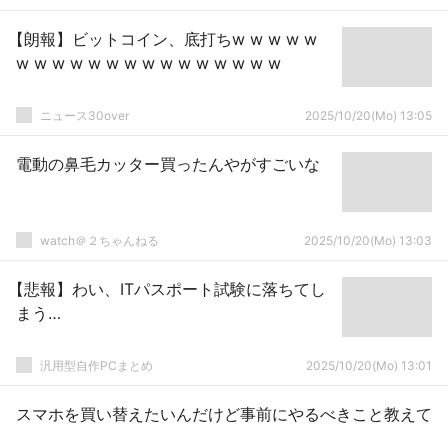
【朗報】ビットコイン、底打ちw w w w w
w w w w w w w w w w w w w w w
ニュース30over
2025/10/20(Mo) 13:05
電動の鼻毛カッター買ったんやがすごいな
watch＠２ちゃんねる
2025/10/20(Mo) 13:03
【悲報】わい、ITパスポート試験に落ちてし
まう…
汎用型自作PCまとめ
2025/10/20(Mo) 13:01
スマホを買い替えたいんだけど事前にやるべきこと教えて