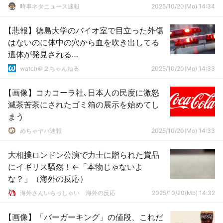
時事ネタニュース速報
2025/10/20(Mo) 14:34
【悲報】徳島大学のバイオ室で目立った外傷
はないのに体中の穴から血を吹き出してる
遺体が発見される…
watch＠２ちゃんねる
2025/10/20(Mo) 14:33
【画像】コカコーラ社､日本人の民度に激怒
滅茶苦茶にされたゴミ箱の展示を始めてし
まう
めちゃヤバ速報
2025/10/20(Mo) 14:33
大相撲ロンドン公演で力士に贈られた賞品
にイギリス騒然！←「本物じゃないよ
な？」（海外の反応）
海外さんいらっしゃい 海外の反応
2025/10/20(Mo) 14:32
【画像】「バーガーキング」の値段、これだ