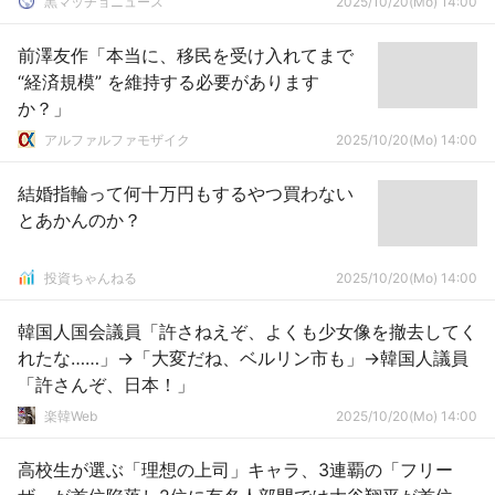
黒マッチョニュース
2025/10/20(Mo) 14:00
前澤友作「本当に、移民を受け入れてまで
“経済規模” を維持する必要があります
か？」
アルファルファモザイク
2025/10/20(Mo) 14:00
結婚指輪って何十万円もするやつ買わない
とあかんのか？
投資ちゃんねる
2025/10/20(Mo) 14:00
韓国人国会議員「許さねえぞ、よくも少女像を撤去してく
れたな……」→「大変だね、ベルリン市も」→韓国人議員
「許さんぞ、日本！」
楽韓Web
2025/10/20(Mo) 14:00
高校生が選ぶ「理想の上司」キャラ、3連覇の「フリー