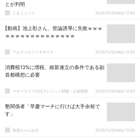
とが判明
くまニュース
2025/10/20(Mo) 12:00
【動画】池上彰さん、世論誘導に失敗ｗｗｗ
ｗｗｗｗｗｗｗｗｗｗｗｗｗｗ
アルファルファモザイク
2025/10/20(Mo) 12:00
消費税13%に増税、維新連立の条件である副
首都構想に必要
マネーライフ2ch|クレジット関連・お金関係
2025/10/20(Mo) 12:00
塾関係者「早慶マーチに行けば大手余裕で
す」
投資ちゃんねる
2025/10/20(Mo) 12:00