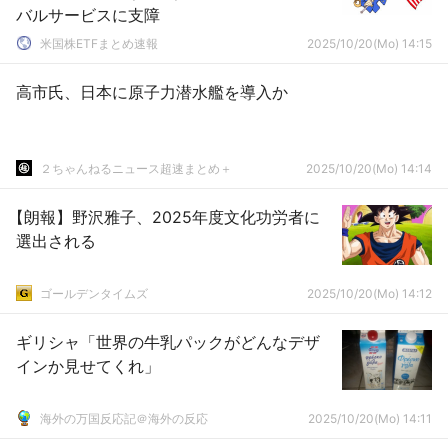
バルサービスに支障
米国株ETFまとめ速報
2025/10/20(Mo) 14:15
高市氏、日本に原子力潜水艦を導入か
２ちゃんねるニュース超速まとめ＋
2025/10/20(Mo) 14:14
【朗報】野沢雅子、2025年度文化功労者に
選出される
ゴールデンタイムズ
2025/10/20(Mo) 14:12
ギリシャ「世界の牛乳パックがどんなデザ
インか見せてくれ」
海外の万国反応記＠海外の反応
2025/10/20(Mo) 14:11