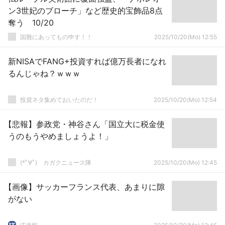
ン3世妃のブローチ」など歴史的宝飾品8点
奪う 10/20
国難にあってもの申す！！
2025/10/20(Mo) 12:55
新NISAでFANG+投資すれば億万長者になれ
るんじゃね？ｗｗｗ
投資ネタ集めておいたのだ！
2025/10/20(Mo) 12:54
【悲報】参政党・神谷さん「国立大に税金使
うのもうやめましょうよ！」
(*ﾟ∀ﾟ)ゞカガクニュース隊
2025/10/20(Mo) 12:45
【画像】サッカーフランス代表、あまりに隙
がない