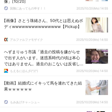
像」[10/20]
国難にあってもの申す！！
2025/10/20(Mo) 14:55
【画像】さとう珠緒さん、50代とは思えぬボ
ディwwwwwwwwwwwwwww【Pickup】
アルファルファモザイク
2025/10/20(Mo) 14:50
へずまりゅう市議「過去の投稿を嫌がらせ
で出す人がいます。迷惑系時代の頃は本心
ではありません。過去のおこないは反省し
ました
もえるにほん彡(^)(^)
2025/10/20(Mo) 14:50
【動画】結婚式にイキって馬を連れてきた結
果ｗｗｗｗｗｗ
もみあげチャ～シュ～
2025/10/20(Mo) 14:50