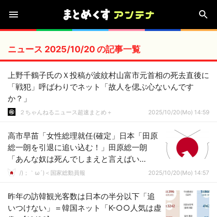
ニュース 2025/10/20 の記事一覧
上野千鶴子氏のＸ投稿が波紋村山富市元首相の死去直後に
「戦犯」呼ばわりでネット「故人を偲ぶ心ないんです
か？」
２ちゃんねるニュース超速まとめ＋
2025/10/20(Mo) 14:59
高市早苗「女性総理就任(確定」日本「田原
総一朗を引退に追い込む！」田原総一朗
「あんな奴は死んでしまえと言えばい
い！」福島瑞穂と辻元清美「えぇ…(ﾄﾞﾝ引
/)；｀ω´)＜国家総動員報
2025/10/20(Mo) 14:57
き」→
昨年の訪韓観光客数は日本の半分以下「追
いつけない」＝韓国ネット「K-○○人気は虚