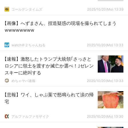
ゴールデンタイムズ
2025/10/20(Mo) 13:39
【画像】へずまさん、捏造疑惑の現場を撮られてしまう
wwwwwwww
watch＠２ちゃんねる
2025/10/20(Mo) 13:33
【速報】激怒したトランプ大統領｢さっさと
ロシアに領土を渡すか滅亡か選べ！｣ゼレン
スキーに絶叫する
めちゃヤバ速報
2025/10/20(Mo) 13:33
【悲報】ワイ、しゃぶ葉で怒鳴られて涙の帰
宅
アルファルファモザイク
2025/10/20(Mo) 13:30