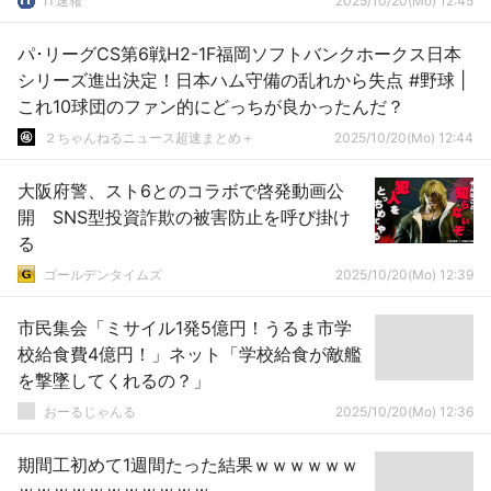
IT速報
2025/10/20(Mo) 12:45
パ･リーグCS第6戦H2-1F福岡ソフトバンクホークス日本
シリーズ進出決定！日本ハム守備の乱れから失点 #野球 |
これ10球団のファン的にどっちが良かったんだ？
２ちゃんねるニュース超速まとめ＋
2025/10/20(Mo) 12:44
大阪府警、スト6とのコラボで啓発動画公
開 SNS型投資詐欺の被害防止を呼び掛け
る
ゴールデンタイムズ
2025/10/20(Mo) 12:39
市民集会「ミサイル1発5億円！うるま市学
校給食費4億円！」ネット「学校給食が敵艦
を撃墜してくれるの？」
おーるじゃんる
2025/10/20(Mo) 12:36
期間工初めて1週間たった結果ｗｗｗｗｗｗ