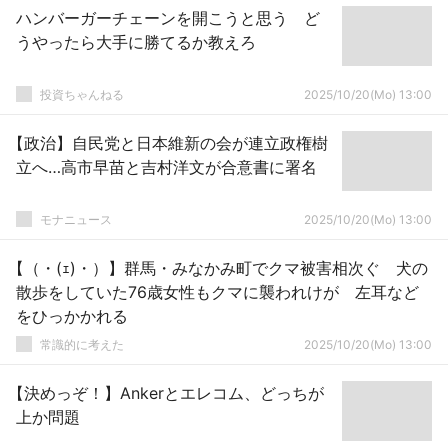
ハンバーガーチェーンを開こうと思う ど
うやったら大手に勝てるか教えろ
投資ちゃんねる
2025/10/20(Mo) 13:00
【政治】自民党と日本維新の会が連立政権樹
立へ…高市早苗と吉村洋文が合意書に署名
モナニュース
2025/10/20(Mo) 13:00
【（・(ｪ)・）】群馬・みなかみ町でクマ被害相次ぐ 犬の
散歩をしていた76歳女性もクマに襲われけが 左耳など
をひっかかれる
常識的に考えた
2025/10/20(Mo) 13:00
【決めっぞ！】Ankerとエレコム、どっちが
上か問題