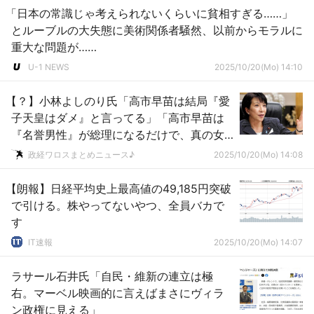
「日本の常識じゃ考えられないくらいに貧相すぎる……」
とルーブルの大失態に美術関係者騒然、以前からモラルに
重大な問題が……
U-1 NEWS
2025/10/20(Mo) 14:10
【？】小林よしのり氏「高市早苗は結局『愛
子天皇はダメ』と言ってる」「高市早苗は
『名誉男性』が総理になるだけで、真の女
性総理とは言えない！」ｗｗｗｗｗｗｗｗ
政経ワロスまとめニュース♪
2025/10/20(Mo) 14:08
ｗｗ
【朗報】日経平均史上最高値の49,185円突破
で引ける。株やってないやつ、全員バカで
す
IT速報
2025/10/20(Mo) 14:07
ラサール石井氏「自民・維新の連立は極
右。マーベル映画的に言えばまさにヴィラ
ン政権に見える」