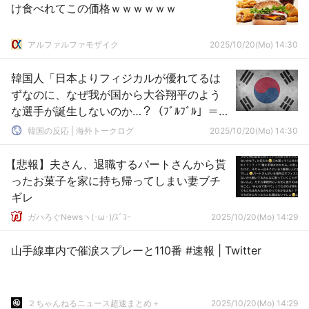
け食べれてこの価格ｗｗｗｗｗｗ
アルファルファモザイク
2025/10/20(Mo) 14:30
韓国人「日本よりフィジカルが優れてるは
ずなのに、なぜ我が国から大谷翔平のよう
な選手が誕生しないのか…？（ﾌﾞﾙﾌﾞﾙ」＝韓
国の反応
韓国の反応 | 海外トークログ
2025/10/20(Mo) 14:30
【悲報】夫さん、退職するパートさんから貰
ったお菓子を家に持ち帰ってしまい妻ブチ
ギレ
ガハろぐNewsヽ(･ω･)/ｽﾞｺｰ
2025/10/20(Mo) 14:29
山手線車内で催涙スプレーと110番 #速報 | Twitter
２ちゃんねるニュース超速まとめ＋
2025/10/20(Mo) 14:29