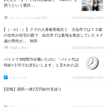
買うという選択‥‥
ライフハックちゃんねる弐式
2025/10/20(Mo) 14:00
【（・(ｪ)・）】クマの人身被害相次ぐ 大仙市では７３歳
の女性が自宅の庭で 仙北市では墓地を散歩していた４０
歳の男性が… 秋田
常識的に考えた
2025/10/20(Mo) 14:00
バイトで3時間15分働いたのに「バイト代は
時給×3.15でお支払いします」と言われた話
くまニュース
2025/10/20(Mo) 14:00
【悲報】国民一律2万円給付見送り