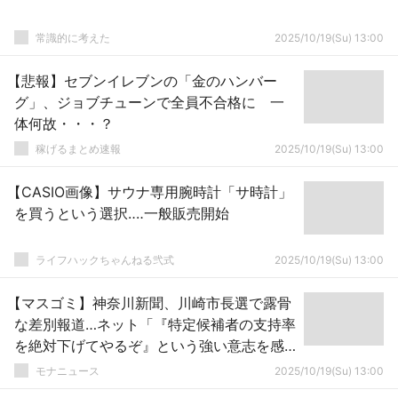
常識的に考えた
2025/10/19(Su) 13:00
【悲報】セブンイレブンの「金のハンバー
グ」、ジョブチューンで全員不合格に 一
体何故・・・？
稼げるまとめ速報
2025/10/19(Su) 13:00
【CASIO画像】サウナ専用腕時計「サ時計」
を買うという選択‥‥一般販売開始
ライフハックちゃんねる弐式
2025/10/19(Su) 13:00
【マスゴミ】神奈川新聞、川崎市長選で露骨
な差別報道…ネット「『特定候補者の支持率
を絶対下げてやるぞ』という強い意志を感
じる」
モナニュース
2025/10/19(Su) 13:00