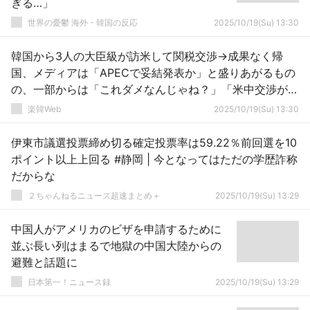
ぎる…」
世界の憂鬱 海外・韓国の反応
2025/10/19(Su) 13:30
韓国から3人の大臣級が訪米して関税交渉→成果なく帰
国、メディアは「APECで妥結発表か」と盛りあがるもの
の、一部からは「これダメなんじゃね？」「米中交渉が優
先されている」との分析も
楽韓Web
2025/10/19(Su) 13:30
伊東市議選投票締め切る確定投票率は59.22％前回選を10
ポイント以上上回る #静岡 | 今となってはただの学歴詐称
だからな
２ちゃんねるニュース超速まとめ＋
2025/10/19(Su) 13:29
中国人がアメリカのビザを申請するために
並ぶ長い列はまるで地獄の中国大陸からの
避難と話題に
日本第一！ニュース録
2025/10/19(Su) 13:29