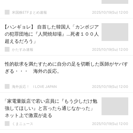
米国株ETFまとめ速報
2025/10/19(Su) 12:00
【ハンギョレ】 自首した韓国人「カンボジア
の犯罪団地に『人間焼却場』…死者１００人
超えるだろう」
かたすみ速報
2025/10/19(Su) 12:00
性的欲求を満たすために自分の足を切断した医師がヤバす
ぎる・・・ 海外の反応。
海外反応！ I LOVE JAPAN
2025/10/19(Su) 12:00
「家電量販店で若い店員に『もう少しだけ勉
強してほしい』と言ったら通じなかった」
ネット上で激震が走る
くまニュース
2025/10/19(Su) 12:00