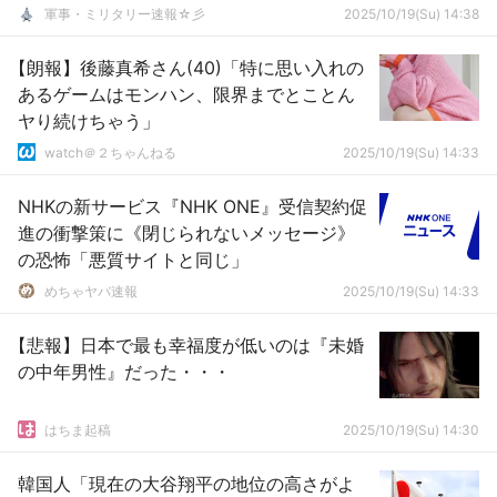
軍事・ミリタリー速報☆彡
2025/10/19(Su) 14:38
【朗報】後藤真希さん(40)「特に思い入れの
あるゲームはモンハン、限界までとことん
ヤり続けちゃう」
watch＠２ちゃんねる
2025/10/19(Su) 14:33
NHKの新サービス『NHK ONE』受信契約促
進の衝撃策に《閉じられないメッセージ》
の恐怖「悪質サイトと同じ」
めちゃヤバ速報
2025/10/19(Su) 14:33
【悲報】日本で最も幸福度が低いのは『未婚
の中年男性』だった・・・
はちま起稿
2025/10/19(Su) 14:30
韓国人「現在の大谷翔平の地位の高さがよ