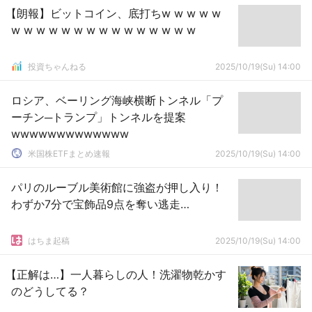
【朗報】ビットコイン、底打ちw w w w w
w w w w w w w w w w w w w w w
投資ちゃんねる
2025/10/19(Su) 14:00
ロシア、ベーリング海峡横断トンネル「プ
ーチン─トランプ」トンネルを提案
wwwwwwwwwwwww
米国株ETFまとめ速報
2025/10/19(Su) 14:00
パリのルーブル美術館に強盗が押し入り！
わずか7分で宝飾品9点を奪い逃走…
はちま起稿
2025/10/19(Su) 14:00
【正解は…】一人暮らしの人！洗濯物乾かす
のどうしてる？