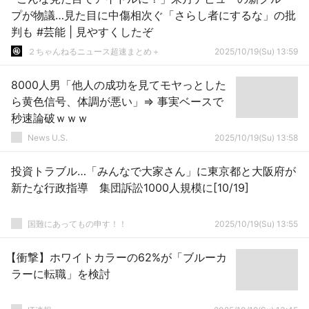
プが物議…見た目に中傷相次ぐ「さらし者にするな」の批
判も #芸能 | 見やすくしたぞ
２ちゃんねるニュース超速まとめ＋
2025/10/19(Su) 13:59
8000人男「他人の成功を見てモヤっとした
ら黄色信号、体調が悪い」⇒ 事実ベースで
秒速論破ｗｗｗ
News U.S.
2025/10/19(Su) 13:58
投資トラブル…「みんなで大家さん」に東京都と大阪府が
新たな行政指導 集団訴訟1000人規模に[10/19]
国難にあってもの申す！！
2025/10/19(Su) 13:55
【衝撃】ホワイトカラーの62%が「ブルーカ
ラーに転職」を検討