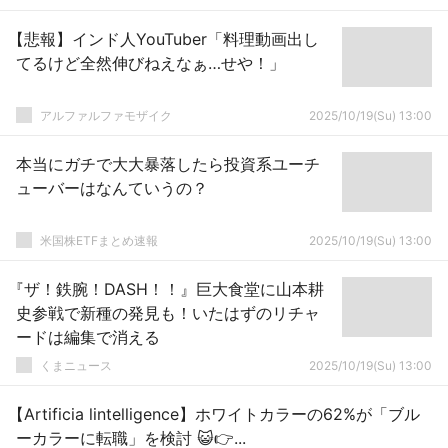
【悲報】インド人YouTuber「料理動画出し
てるけど全然伸びねえなぁ…せや！」
アルファルファモザイク
2025/10/19(Su) 13:00
本当にガチで大大暴落したら投資系ユーチ
ューバーはなんていうの？
米国株ETFまとめ速報
2025/10/19(Su) 13:00
『ザ！鉄腕！DASH！！』巨大食堂に山本耕
史参戦で新種の発見も！いたはずのリチャ
ードは編集で消える
くまニュース
2025/10/19(Su) 13:00
【Artificia lintelligence】ホワイトカラーの62%が「ブル
ーカラーに転職」を検討 😺👉...