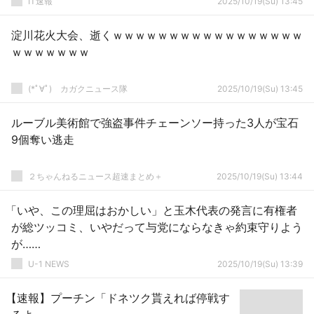
IT速報
2025/10/19(Su) 13:45
淀川花火大会、逝くｗｗｗｗｗｗｗｗｗｗｗｗｗｗｗｗｗ
ｗｗｗｗｗｗｗ
(*ﾟ∀ﾟ)ゞカガクニュース隊
2025/10/19(Su) 13:45
ルーブル美術館で強盗事件チェーンソー持った3人が宝石
9個奪い逃走
２ちゃんねるニュース超速まとめ＋
2025/10/19(Su) 13:44
「いや、この理屈はおかしい」と玉木代表の発言に有権者
が総ツッコミ、いやだって与党にならなきゃ約束守りよう
が……
U-1 NEWS
2025/10/19(Su) 13:39
【速報】プーチン「ドネツク貰えれば停戦す