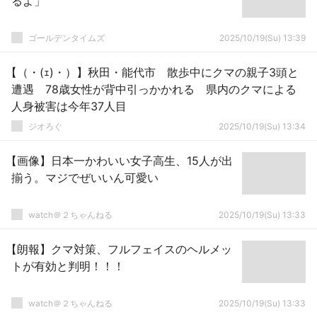
るよ」
ゴールデンタイムズ
2025/10/19(Su) 13:39
【（・(ｪ)・）】秋田・能代市 散歩中にクマの親子3頭と
遭遇 78歳女性が背中引っかかれる 県内のクマによる
人身被害は今年37人目
ジオろぐ
2025/10/19(Su) 13:34
【画像】日本一かわいい女子高生、15人が出
揃う。マジでぜいいん可愛い
watch＠２ちゃんねる
2025/10/19(Su) 13:33
【朗報】クマ対策、フルフェイスのヘルメッ
トが有効と判明！！！
watch＠２ちゃんねる
2025/10/19(Su) 13:33