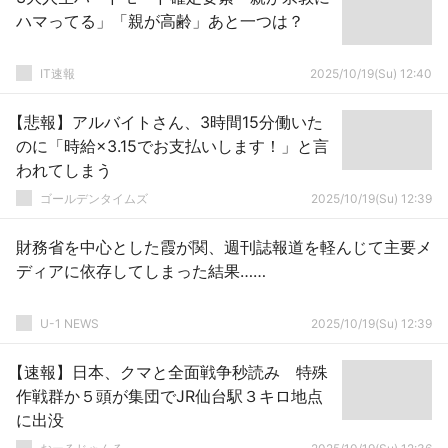
ハマってる」「親が高齢」あと一つは？
IT速報
2025/10/19(Su) 12:40
【悲報】アルバイトさん、3時間15分働いた
のに「時給×3.15でお支払いします！」と言
われてしまう
ゴールデンタイムズ
2025/10/19(Su) 12:39
財務省を中心とした霞が関、週刊誌報道を軽んじて主要メ
ディアに依存してしまった結果……
U-1 NEWS
2025/10/19(Su) 12:39
【速報】日本、クマと全面戦争秒読み 特殊
作戦群か５頭が集団でJR仙台駅３キロ地点
に出没