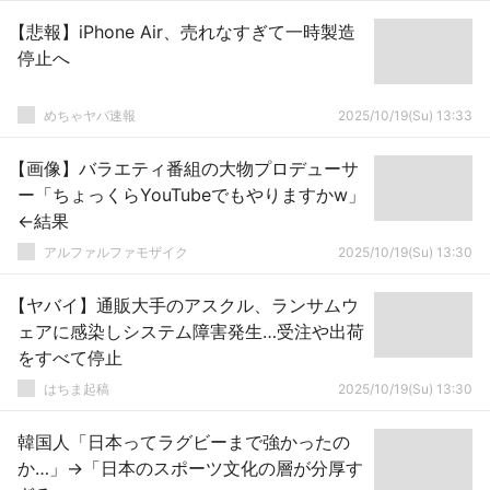
【悲報】iPhone Air、売れなすぎて一時製造
停止へ
めちゃヤバ速報
2025/10/19(Su) 13:33
【画像】バラエティ番組の大物プロデューサ
ー「ちょっくらYouTubeでもやりますかw」
←結果
アルファルファモザイク
2025/10/19(Su) 13:30
【ヤバイ】通販大手のアスクル、ランサムウ
ェアに感染しシステム障害発生…受注や出荷
をすべて停止
はちま起稿
2025/10/19(Su) 13:30
韓国人「日本ってラグビーまで強かったの
か…」→「日本のスポーツ文化の層が分厚す