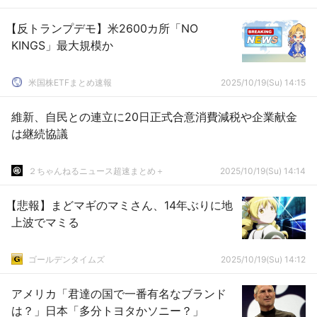
【反トランプデモ】米2600カ所「NO
KINGS」最大規模か
米国株ETFまとめ速報
2025/10/19(Su) 14:15
維新、自民との連立に20日正式合意消費減税や企業献金
は継続協議
２ちゃんねるニュース超速まとめ＋
2025/10/19(Su) 14:14
【悲報】まどマギのマミさん、14年ぶりに地
上波でマミる
ゴールデンタイムズ
2025/10/19(Su) 14:12
アメリカ「君達の国で一番有名なブランド
は？」日本「多分トヨタかソニー？」