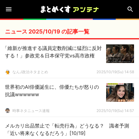
ニュース 2025/10/19 の記事一覧
「維新が推進する議員定数削減に猛烈に反対
する！」参政党＆日本保守党vs高市政権
なんJ政治ネタまとめ
2025/10/19(Su) 14:58
世界初のAI俳優誕生に、俳優たちが怒りの
抗議wwwwww
時事ネタニュース速報
2025/10/19(Su) 14:57
メルカリ出品禁止で「転売行為」どうなる？ 識者予測
「近い将来なくなるだろう」[10/19]