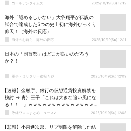
ゴールデンタイムズ
2025/10/19(Su) 12:12
海外「認めるしかない」大谷翔平が伝説の
試合で達成した5つの史上初に海外びっくり
仰天！（海外の反応）
海外のお前ら 海外の反応
2025/10/19(Su) 12:11
日本の「副首都」はどこが良いのだろう
か？！
軍事・ミリタリー速報☆彡
2025/10/19(Su) 12:09
【速報】金融庁、銀行の仮想通貨投資解禁を
検討 → 青汁王子「これは大きな追い風にな
る！！！」ｗｗｗｗｗｗｗｗｗｗｗｗｗｗ
ｗｗｗｗ
政経ワロスまとめニュース♪
2025/10/19(Su) 12:08
【悲報】小泉進次郎、リプ制限を解除した結