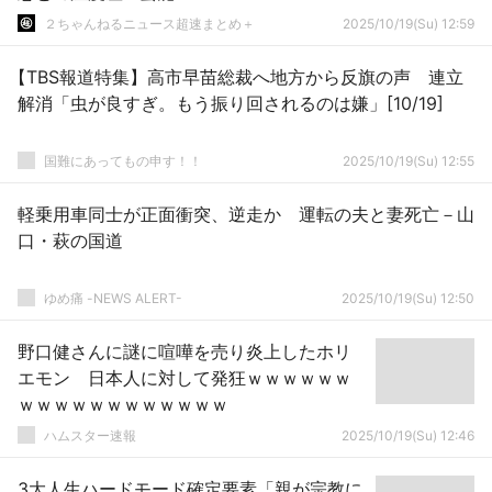
２ちゃんねるニュース超速まとめ＋
2025/10/19(Su) 12:59
【TBS報道特集】高市早苗総裁へ地方から反旗の声 連立
解消「虫が良すぎ。もう振り回されるのは嫌」[10/19]
国難にあってもの申す！！
2025/10/19(Su) 12:55
軽乗用車同士が正面衝突、逆走か 運転の夫と妻死亡－山
口・萩の国道
ゆめ痛 -NEWS ALERT-
2025/10/19(Su) 12:50
野口健さんに謎に喧嘩を売り炎上したホリ
エモン 日本人に対して発狂ｗｗｗｗｗｗ
ｗｗｗｗｗｗｗｗｗｗｗｗ
ハムスター速報
2025/10/19(Su) 12:46
3大人生ハードモード確定要素「親が宗教に