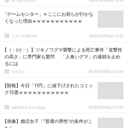
おーるじゃんる
2025/10/19(Su) 12:36
「ゲームセンター」←ここにお前らが行かな
くなった理由ｗｗｗｗｗｗｗｗｗｗｗ
ニュース30over
2025/10/19(Su) 12:35
【（・(ｪ)・）】ツキノワグマ襲撃による死亡事件「攻撃性
の高さ」に専門家も驚愕 「人食いグマ」の連鎖を止め
るには
ジオろぐ
2025/10/19(Su) 12:34
【朗報】今日「11円」に値下げされたコミッ
ク15選ｗｗｗｗｗｗｗｗｗｗｗ
watch＠２ちゃんねる
2025/10/19(Su) 12:33
【画像】婚活女子「“普通の男性”の条件がこ