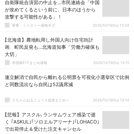
自衛隊統合演習の中止を…市民連絡会「中国
が攻めてくるという前に、日本のほうから
攻撃する可能性がある」！
軍事・ミリタリー速報☆彡
2025/10/19(Su) 13:24
【北海道】農地転用し外国人向け住宅街計
画 町民反発も…北海道知事「労働力確保も
大切」
米国株ETFまとめ速報
2025/10/19(Su) 13:15
連立解消で自民から離れる公明票を可視化小選挙区で比例
と同数流出なら自民は52議席減
２ちゃんねるニュース超速まとめ＋
2025/10/19(Su) 13:14
【悲報】アスクル､ランサムウェア感染で逝
く ｢ASKUL｣｢ソロエルアリーナ｣｢LOHACO｣
で出荷停止＆受けた注文キャンセル