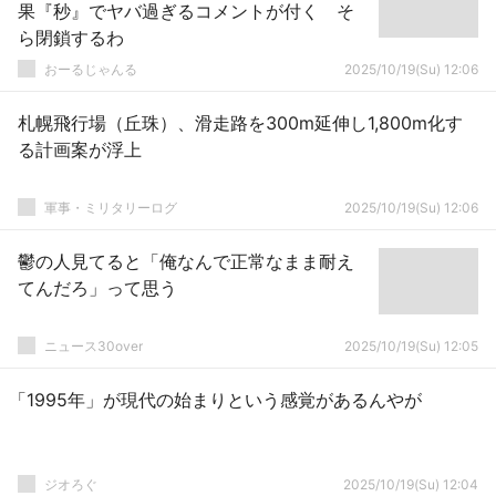
果『秒』でヤバ過ぎるコメントが付く そ
ら閉鎖するわ
おーるじゃんる
2025/10/19(Su) 12:06
札幌飛行場（丘珠）、滑走路を300m延伸し1,800m化す
る計画案が浮上
軍事・ミリタリーログ
2025/10/19(Su) 12:06
鬱の人見てると「俺なんで正常なまま耐え
てんだろ」って思う
ニュース30over
2025/10/19(Su) 12:05
「1995年」が現代の始まりという感覚があるんやが
ジオろぐ
2025/10/19(Su) 12:04