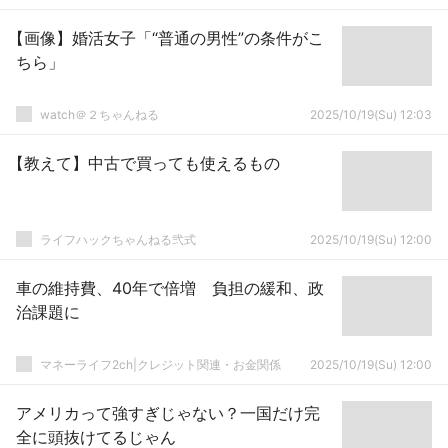
【画像】婚活女子「“普通の男性”の条件がこ
ちら」
watch＠２ちゃんねる
2025/10/19(Su) 12:03
【教えて】中古で買っても使えるもの
ライフハックちゃんねる弐式
2025/10/19(Su) 12:00
車の維持費、40年で倍増 負担の緩和、政
治課題に
マネーライフ2ch|クレジット関連・お金関係
2025/10/19(Su) 12:00
アメリカって強すぎじゃない？一国だけ完
全に頭抜けてるじゃん