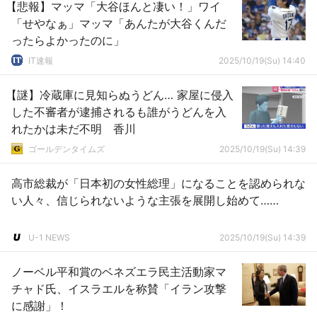
【悲報】マッマ「大谷ほんと凄い！」ワイ
「せやなぁ」マッマ「あんたが大谷くんだ
ったらよかったのに」
IT速報
2025/10/19(Su) 14:40
【謎】冷蔵庫に見知らぬうどん… 家屋に侵入
した不審者が逮捕されるも誰がうどんを入
れたかは未だ不明 香川
ゴールデンタイムズ
2025/10/19(Su) 14:39
高市総裁が「日本初の女性総理」になることを認められな
い人々、信じられないような主張を展開し始めて……
U-1 NEWS
2025/10/19(Su) 14:39
ノーベル平和賞のベネズエラ民主活動家マ
チャド氏、イスラエルを称賛「イラン攻撃
に感謝」！