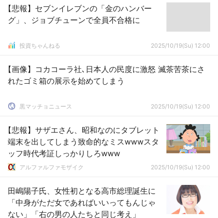
【悲報】セブンイレブンの「金のハンバー
グ」、ジョブチューンで全員不合格に
投資ちゃんねる
2025/10/19(Su) 12:00
【画像】コカコーラ社､日本人の民度に激怒 滅茶苦茶にさ
れたゴミ箱の展示を始めてしまう
黒マッチョニュース
2025/10/19(Su) 12:00
【悲報】サザエさん、昭和なのにタブレット
端末を出してしまう致命的なミスwwwスタ
ッフ時代考証しっかりしろwww
アルファルファモザイク
2025/10/19(Su) 12:00
田嶋陽子氏、女性初となる高市総理誕生に
「中身がただ女であればいいってもんじゃ
ない」「右の男の人たちと同じ考え」