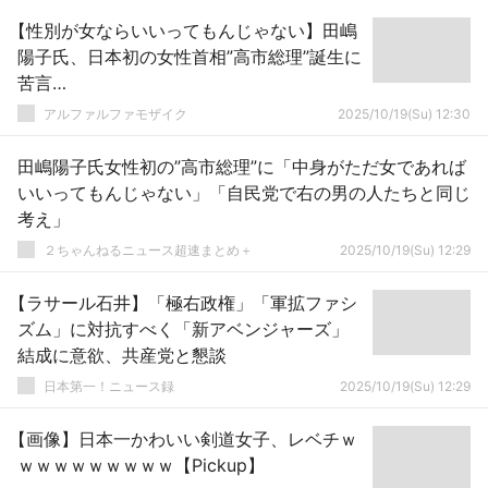
【性別が女ならいいってもんじゃない】田嶋
陽子氏、日本初の女性首相”高市総理”誕生に
苦言…
アルファルファモザイク
2025/10/19(Su) 12:30
田嶋陽子氏女性初の”高市総理”に「中身がただ女であれば
いいってもんじゃない」「自民党で右の男の人たちと同じ
考え」
２ちゃんねるニュース超速まとめ＋
2025/10/19(Su) 12:29
【ラサール石井】「極右政権」「軍拡ファシ
ズム」に対抗すべく「新アベンジャーズ」
結成に意欲、共産党と懇談
日本第一！ニュース録
2025/10/19(Su) 12:29
【画像】日本一かわいい剣道女子、レベチｗ
ｗｗｗｗｗｗｗｗｗ【Pickup】