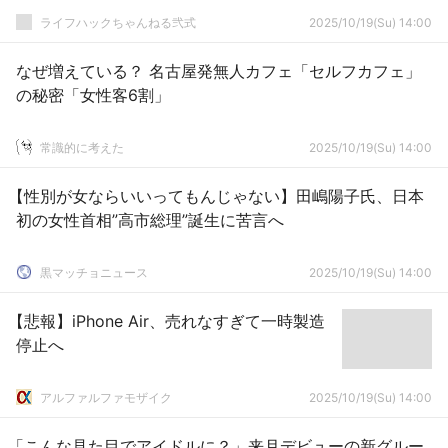
ライフハックちゃんねる弐式
2025/10/19(Su) 14:00
なぜ増えている？ 名古屋発無人カフェ「セルフカフェ」
の秘密「女性客6割」
常識的に考えた
2025/10/19(Su) 14:00
【性別が女ならいいってもんじゃない】田嶋陽子氏、日本
初の女性首相”高市総理”誕生に苦言へ
黒マッチョニュース
2025/10/19(Su) 14:00
【悲報】iPhone Air、売れなすぎて一時製造
停止へ
アルファルファモザイク
2025/10/19(Su) 14:00
「こんな見た目でアイドルに？」来月デビューの新グルー