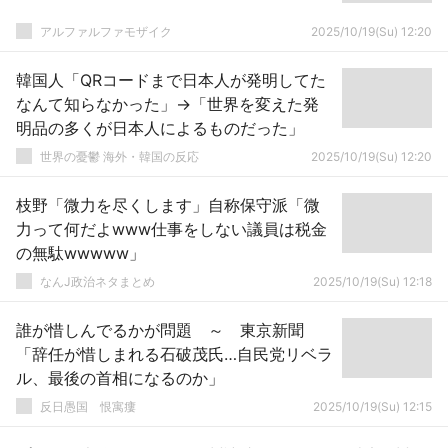
アルファルファモザイク
2025/10/19(Su) 12:20
韓国人「QRコードまで日本人が発明してた
なんて知らなかった」→「世界を変えた発
明品の多くが日本人によるものだった」
世界の憂鬱 海外・韓国の反応
2025/10/19(Su) 12:20
枝野「微力を尽くします」自称保守派「微
力って何だよwww仕事をしない議員は税金
の無駄wwwww」
なんJ政治ネタまとめ
2025/10/19(Su) 12:18
誰が惜しんでるかが問題 ～ 東京新聞
「辞任が惜しまれる石破茂氏…自民党リベラ
ル、最後の首相になるのか」
反日愚国 恨寓瘻
2025/10/19(Su) 12:15