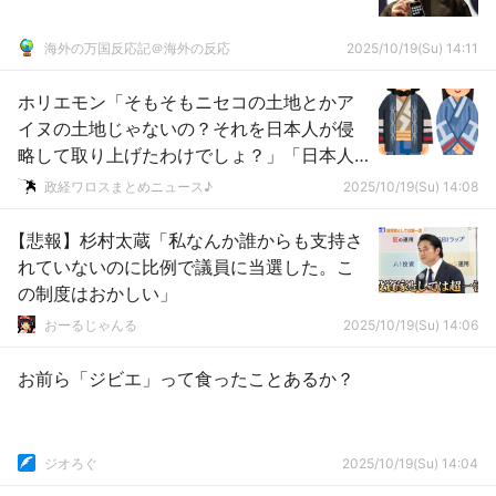
海外の万国反応記＠海外の反応
2025/10/19(Su) 14:11
ホリエモン「そもそもニセコの土地とかア
イヌの土地じゃないの？それを日本人が侵
略して取り上げたわけでしょ？」「日本人
ファーストほんと醜悪！」ｗｗｗｗｗｗｗ
政経ワロスまとめニュース♪
2025/10/19(Su) 14:08
ｗｗ
【悲報】杉村太蔵「私なんか誰からも支持さ
れていないのに比例で議員に当選した。こ
の制度はおかしい」
おーるじゃんる
2025/10/19(Su) 14:06
お前ら「ジビエ」って食ったことあるか？
ジオろぐ
2025/10/19(Su) 14:04