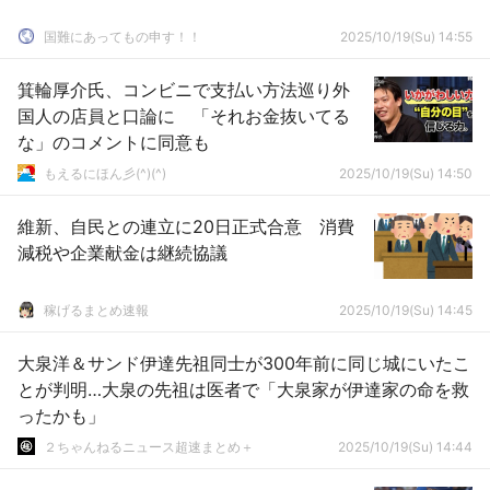
国難にあってもの申す！！
2025/10/19(Su) 14:55
箕輪厚介氏、コンビニで支払い方法巡り外
国人の店員と口論に 「それお金抜いてる
な」のコメントに同意も
もえるにほん彡(^)(^)
2025/10/19(Su) 14:50
維新、自民との連立に20日正式合意 消費
減税や企業献金は継続協議
稼げるまとめ速報
2025/10/19(Su) 14:45
大泉洋＆サンド伊達先祖同士が300年前に同じ城にいたこ
とが判明…大泉の先祖は医者で「大泉家が伊達家の命を救
ったかも」
２ちゃんねるニュース超速まとめ＋
2025/10/19(Su) 14:44