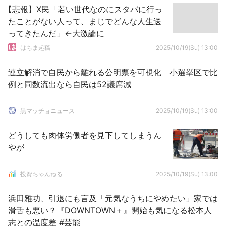
【悲報】X民「若い世代なのにスタバに行っ
たことがない人って、まじでどんな人生送
ってきたんだ」←大激論に
はちま起稿
2025/10/19(Su) 13:00
連立解消で自民から離れる公明票を可視化 小選挙区で比
例と同数流出なら自民は52議席減
黒マッチョニュース
2025/10/19(Su) 13:00
どうしても肉体労働者を見下してしまうん
やが
投資ちゃんねる
2025/10/19(Su) 13:00
浜田雅功、引退にも言及「元気なうちにやめたい」家では
滑舌も悪い？『DOWNTOWN＋』開始も気になる松本人
志との温度差 #芸能