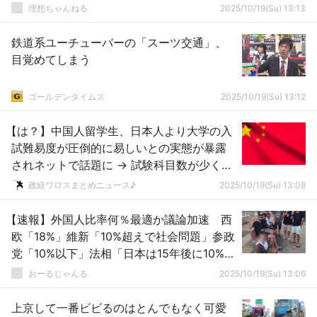
理想ちゃんねる
2025/10/19(Su) 13:13
鉄道系ユーチューバーの「スーツ交通」、
目覚めてしまう
ゴールデンタイムズ
2025/10/19(Su) 13:12
【は？】中国人留学生、日本人より大学の入
試難易度が圧倒的に易しいとの実態が暴露
されネットで話題に → 試験科目数が少くレ
ベルも低くチャンスも多い ｗｗｗｗｗｗｗ
政経ワロスまとめニュース♪
2025/10/19(Su) 13:08
【速報】外国人比率何％最適か議論加速 西
欧「18%」維新「10%超えで社会問題」参政
党「10%以下」法相「日本は15年後に10%の
ペース」
おーるじゃんる
2025/10/19(Su) 13:06
上京して一番ビビるのはとんでもなく可愛