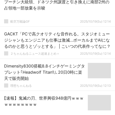
プーチン大統領、ドネツク州譲渡と引き換えに南部2州の
占領地一部放棄を示唆
航空万能論GF
2025/10/19(Su) 12:14
GACKT「PCで高クオリティな音作れる。スタジオミュー
ジシャンもエンジニアも仕事は激減…ボーカルまでAIにな
るのかと思うとゾッとする」 | こいつの代表作ってなに？
２ちゃんねるニュース超速まとめ＋
2025/10/19(Su) 12:14
Dimensity8300搭載8.8インチゲーミングタ
ブレット｢Headwolf Titan1｣､20日0時に楽
天で販売開始
理想ちゃんねる
2025/10/19(Su) 12:13
【速報】鬼滅の刃、世界興収948億円ｗｗｗ
ｗｗｗｗｗｗｗｗ