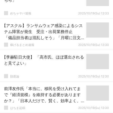
ちら」
めちゃヤバ速報
2025/10/19(Su) 12:33
【アスクル】ランサムウェア感染によるシス
テム障害が発生 受注・出荷業務停止
「備品担当者は混乱しそう」「月曜に注文
しようと…」
稼げるまとめ速報
2025/10/19(Su) 12:30
【李赫駐日大使】 「高市氏、ほぼ選出される
と見てよい」
脱亜論
2025/10/19(Su) 12:30
前澤友作氏「本当に、移民を受け入れてま
で『経済規模』を維持する必要があります
か？」「日本人だけで、賢く、効率よく、
スマートで洗練された、豊かで綺麗な国を
はちま起稿
2025/10/19(Su) 12:30
目指したい」