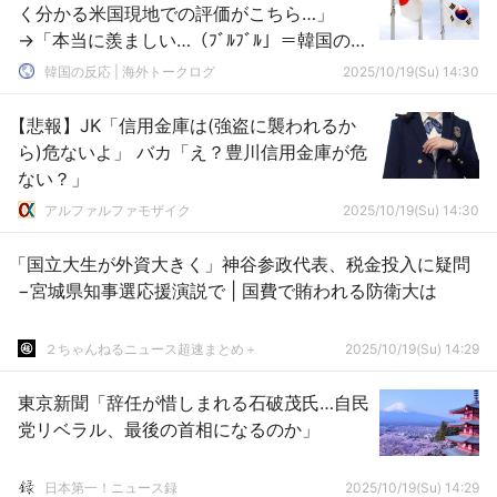
く分かる米国現地での評価がこちら…」
→「本当に羨ましい…（ﾌﾞﾙﾌﾞﾙ」＝韓国の反
応
韓国の反応 | 海外トークログ
2025/10/19(Su) 14:30
【悲報】JK「信用金庫は(強盗に襲われるか
ら)危ないよ」 バカ「え？豊川信用金庫が危
ない？」
アルファルファモザイク
2025/10/19(Su) 14:30
「国立大生が外資大きく」神谷参政代表、税金投入に疑問
−宮城県知事選応援演説で | 国費で賄われる防衛大は
２ちゃんねるニュース超速まとめ＋
2025/10/19(Su) 14:29
東京新聞「辞任が惜しまれる石破茂氏…自民
党リベラル、最後の首相になるのか」
日本第一！ニュース録
2025/10/19(Su) 14:29