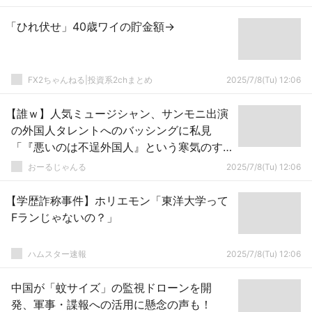
「ひれ伏せ」40歳ワイの貯金額→
FX2ちゃんねる|投資系2chまとめ
2025/7/8(Tu) 12:06
【誰ｗ】人気ミュージシャン、サンモニ出演
の外国人タレントへのバッシングに私見
「『悪いのは不逞外国人』という寒気のす
るレスが多くついているが…」
おーるじゃんる
2025/7/8(Tu) 12:06
【学歴詐称事件】ホリエモン「東洋大学って
Fランじゃないの？」
ハムスター速報
2025/7/8(Tu) 12:06
中国が「蚊サイズ」の監視ドローンを開
発、軍事・諜報への活用に懸念の声も！