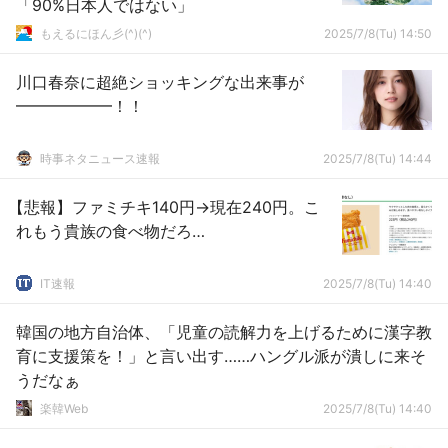
「90%日本人ではない」
もえるにほん彡(^)(^)
2025/7/8(Tu) 14:50
川口春奈に超絶ショッキングな出来事が
━━━━━━！！
時事ネタニュース速報
2025/7/8(Tu) 14:44
【悲報】ファミチキ140円→現在240円。こ
れもう貴族の食べ物だろ…
IT速報
2025/7/8(Tu) 14:40
韓国の地方自治体、「児童の読解力を上げるために漢字教
育に支援策を！」と言い出す……ハングル派が潰しに来そ
うだなぁ
楽韓Web
2025/7/8(Tu) 14:40