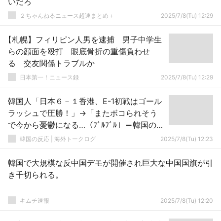
いだろ
２ちゃんねるニュース超速まとめ＋
2025/7/8(Tu) 12:29
【札幌】フィリピン人男を逮捕 男子中学生
らの顔面を殴打 眼底骨折の重傷負わせ
る 交友関係トラブルか
日本第一！ニュース録
2025/7/8(Tu) 12:29
韓国人「日本６－１香港、E-1初戦はゴール
ラッシュで圧勝！」→「またボコられそう
で今から憂鬱になる…（ﾌﾞﾙﾌﾞﾙ」＝韓国の反
応
韓国の反応 | 海外トークログ
2025/7/8(Tu) 12:23
韓国で大規模な反中国デモが開催され巨大な中国国旗が引
き千切られる。
キムチ速報
2025/7/8(Tu) 12:20