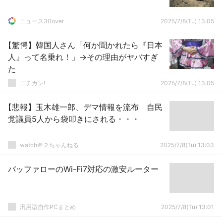
ニュース30over
2025/7/8(Tu) 13:05
【驚愕】韓国人さん「何か聞かれたら『日本
人』って名乗れ！」→その理由がヤバすぎ
た
ニチカン!
2025/7/8(Tu) 13:05
【悲報】玉木雄一郎、デマ情報を流布 自民
党議員5人から袋叩きにされる・・・
watch＠２ちゃんねる
2025/7/8(Tu) 13:03
バッファローのWi-Fi7対応の激安ルーター
汎用型自作PCまとめ
2025/7/8(Tu) 13:01