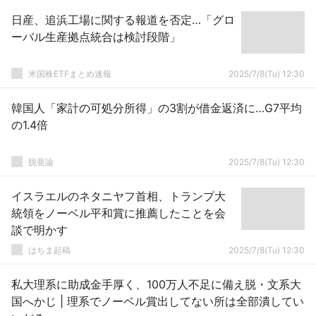
日産、追浜工場に関する報道を否定…「グロ
ーバル生産拠点統合は検討段階」
米国株ETFまとめ速報
2025/7/8(Tu) 12:30
韓国人「家計の可処分所得」の3割が借金返済に…G7平均
の1.4倍
脱亜論
2025/7/8(Tu) 12:30
イスラエルのネタニヤフ首相、トランプ大
統領をノーベル平和賞に推薦したことを会
談で明かす
はちま起稿
2025/7/8(Tu) 12:30
私大理系に助成金手厚く、100万人不足に備え脱・文系大
国へかじ | 理系でノーベル賞出してない所は全部潰してい