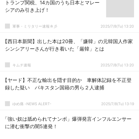
トランプ関税、14カ国のうち日本とマレー
シアのみ引き上げ！
軍事・ミリタリー速報☆彡
2025/7/8(Tu) 13:20
【西日本新聞】出した本は20冊、「嫌韓」の元韓国人作家
シンシアリーさんが行き着いた「厳韓」とは
キムチ速報
2025/7/8(Tu) 13:20
【ヤード】不正な輸出を隠す目的か 車解体記録を不正登
録した疑い パキスタン国籍の男ら２人逮捕
ゆめ痛 -NEWS ALERT-
2025/7/8(Tu) 13:19
「強い奴は舐められてナンボ」爆弾発言インフルエンサー
に潜む衝撃の闇5連発！