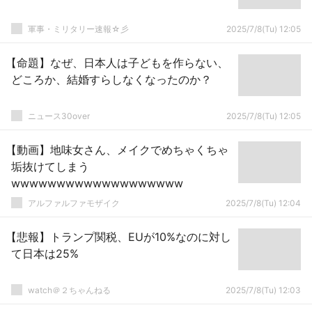
軍事・ミリタリー速報☆彡
2025/7/8(Tu) 12:05
【命題】なぜ、日本人は子どもを作らない、
どころか、結婚すらしなくなったのか？
ニュース30over
2025/7/8(Tu) 12:05
【動画】地味女さん、メイクでめちゃくちゃ
垢抜けてしまう
wwwwwwwwwwwwwwwwwww
アルファルファモザイク
2025/7/8(Tu) 12:04
【悲報】トランプ関税、EUが10%なのに対し
て日本は25%
watch＠２ちゃんねる
2025/7/8(Tu) 12:03