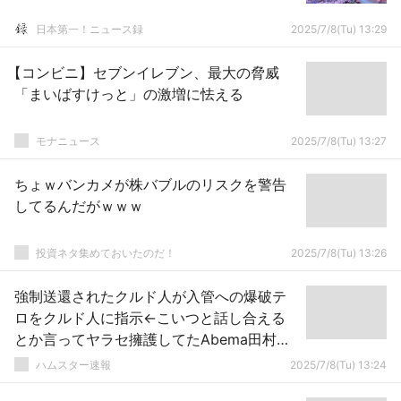
日本第一！ニュース録
2025/7/8(Tu) 13:29
【コンビニ】セブンイレブン、最大の脅威
「まいばすけっと」の激増に怯える
モナニュース
2025/7/8(Tu) 13:27
ちょｗバンカメが株バブルのリスクを警告
してるんだがｗｗｗ
投資ネタ集めておいたのだ！
2025/7/8(Tu) 13:26
強制送還されたクルド人が入管への爆破テ
ロをクルド人に指示←こいつと話し合える
とか言ってヤラセ擁護してたAbema田村淳
ってなんだったの？
ハムスター速報
2025/7/8(Tu) 13:24