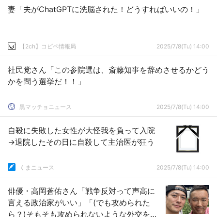
妻「夫がChatGPTに洗脳された！どうすればいいの！」
【2ch】コピペ情報局
2025/7/8(Tu) 14:00
社民党さん「この参院選は、斎藤知事を辞めさせるかどう
かを問う選挙だ！！」
黒マッチョニュース
2025/7/8(Tu) 14:00
自殺に失敗した女性が大怪我を負って入院
→退院したその日に自殺して主治医が狂う
くまニュース
2025/7/8(Tu) 14:00
俳優・高岡蒼佑さん「戦争反対って声高に
言える政治家がいい」「(でも攻められた
ら？)そもそも攻められないような外交をす