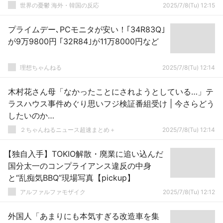
世界の憂鬱 海外・韓国の反応
2025/7/8(Tu) 12:15
プライムデー､PCモニタが安い！｢34R83Q｣
が9万9800円 ｢32R84｣が11万8000円など
理想ちゃんねる
2025/7/8(Tu) 12:14
木村花さん母「なかったことにされようとしている…」テ
ラスハウス事件めぐり思いフジ検証番組受け | 今さらどう
したいのか…
２ちゃんねるニュース超速まとめ＋
2025/7/8(Tu) 12:14
【独自入手】TOKIO解散・廃業に追い込んだ
国分太一のコンプライアンス違反の中身
と“乱痴気BBQ”現場写真【pickup】
アルファルファモザイク
2025/7/8(Tu) 12:12
外国人「あまりにも本気すぎる改造車を集