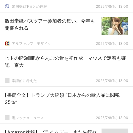
米国株ETFまとめ速報
2025/7/8(Tu) 13:00
飯田圭織バスツアー参加者の集い、今年も
開催される
アルファルファモザイク
2025/7/8(Tu) 13:00
ヒトのiPS細胞からあごの骨を初作成、マウスで定着も確
認 京大
常識的に考えた
2025/7/8(Tu) 13:00
【書簡全文】トランプ大統領 “日本からの輸入品に関税
25％”
黒マッチョニュース
2025/7/8(Tu) 13:00
【Amazon速報】プライムデー、まだ先行セ