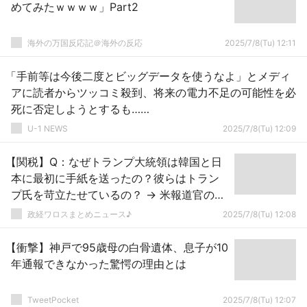
めてみたｗｗｗｗ」Part2
海外の万国反応記＠海外の反応
2025/7/8(Tu) 12:11
「手前等は今後二度とビッグデータを使うなよ」とメディ
アに読者からツッコミ殺到、将来の電力不足の可能性を必
死に否定しようとするも……
U-1 NEWS
2025/7/8(Tu) 12:09
【関税】Q：なぜトランプ大統領は韓国と日
本に最初に手紙を送ったの？彼らはトラン
プ氏を苛立たせているの？ → 米報道官の回
答が衝撃的だとネットで話題に → ｗｗｗｗ
政経ワロスまとめニュース♪
2025/7/8(Tu) 12:08
ｗｗｗ
【衝撃】神戸で95歳母の白骨遺体、息子が10
年通報できなかった驚愕の理由とは
TweetPocket
2025/7/8(Tu) 12:07