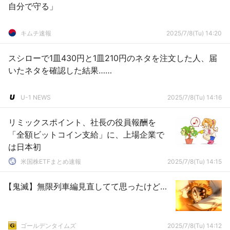
自分で守る」
キムチ速報
2025/7/8(Tu) 14:20
スシローで1皿430円と1皿210円のネタを注文した人、届
いたネタを確認した結果……
U-1 NEWS
2025/7/8(Tu) 14:16
リミックスポイント、社長の役員報酬を
「全額ビットコイン支給」に、上場企業で
は日本初
米国株ETFまとめ速報
2025/7/8(Tu) 14:15
【鬼滅】無限列車編見直してて思ったけど…
ゴールデンタイムズ
2025/7/8(Tu) 14:12