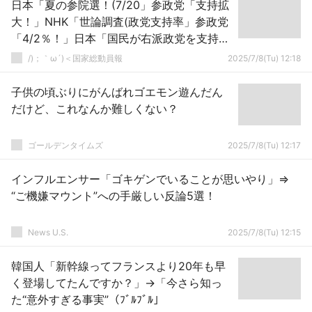
日本「夏の参院選！(7/20」参政党「支持拡
大！」NHK「世論調査(政党支持率」参政党
「4/2％！」日本「国民が右派政党を支持
(重要」有権者「保守政権の誕生希望」→
/)；｀ω´)＜国家総動員報
2025/7/8(Tu) 12:18
子供の頃ぶりにがんばれゴエモン遊んだん
だけど、これなんか難しくない？
ゴールデンタイムズ
2025/7/8(Tu) 12:17
インフルエンサー「ゴキゲンでいることが思いやり」⇒
“ご機嫌マウント”への手厳しい反論5選！
News U.S.
2025/7/8(Tu) 12:15
韓国人「新幹線ってフランスより20年も早
く登場してたんですか？」→「今さら知っ
た“意外すぎる事実”（ﾌﾞﾙﾌﾞﾙ」