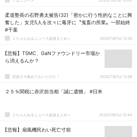
くまニュース
2025/7/8(Tu) 13:00
柔道塾長の石野勇太被告(32)「密かに行う性的なことに興
奮した」女児5人を次々に毒牙に〝鬼畜の所業〟一部始終
#千葉
２ちゃんねるニュース超速まとめ＋
2025/7/8(Tu) 12:59
【悲報】TSMC、GaNファウンドリー市場か
ら消えるんか？
投資ネタ集めておいたのだ！
2025/7/8(Tu) 12:58
２５％関税に赤沢担当相「誠に遺憾」 #日米
２ちゃんねるニュース超速まとめ＋
2025/7/8(Tu) 12:44
【悲報】扇風機民わい死亡寸前