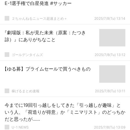
E-1選手権で白星発進 #サッカー
２ちゃんねるニュース超速まとめ＋
2025/7/8(Tu) 13:14
『劇場版：私が見た未来（原案：たつき
諒）』にありがちなこと
ゴールデンタイムズ
2025/7/8(Tu) 13:12
【ゆる募】プライムセールで買うべきもの
稼げるまとめ速報
2025/7/8(Tu) 13:11
今までに19回引っ越しをしてきた「引っ越しが趣味」と
いう人、「荷造りが得意」か「ミニマリスト」のどっちか
だと思ったが……
U-1 NEWS
2025/7/8(Tu) 13:09