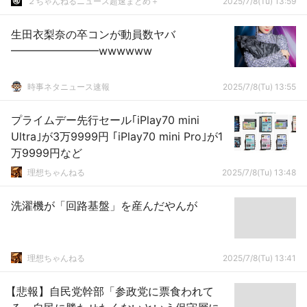
２ちゃんねるニュース超速まとめ＋
2025/7/8(Tu) 13:59
生田衣梨奈の卒コンが動員数ヤバ
━━━━━━━━wwwwww
時事ネタニュース速報
2025/7/8(Tu) 13:55
プライムデー先行セール｢iPlay70 mini
Ultra｣が3万9999円 ｢iPlay70 mini Pro｣が1
万9999円など
理想ちゃんねる
2025/7/8(Tu) 13:48
洗濯機が「回路基盤」を産んだやんが
理想ちゃんねる
2025/7/8(Tu) 13:41
【悲報】自民党幹部「参政党に票食われて