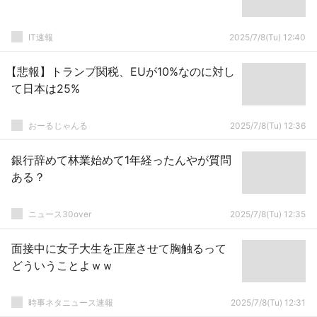
IT速報
2025/7/8(Tu) 12:40
【悲報】トランプ関税、EUが10%なのに対し
て日本は25%
おーるじゃんる
2025/7/8(Tu) 12:36
銀行辞めて林業始めて1年経ったんやが質問
ある？
ニュース30over
2025/7/8(Tu) 12:35
面接中に女子大生を正座させて胸触るって
どういうことよｗｗ
時事ネタニュース速報
2025/7/8(Tu) 12:31