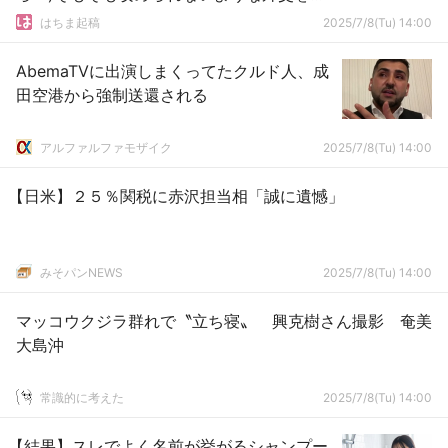
るんだよ」
はちま起稿
2025/7/8(Tu) 14:00
AbemaTVに出演しまくってたクルド人、成
田空港から強制送還される
アルファルファモザイク
2025/7/8(Tu) 14:00
【日米】２５％関税に赤沢担当相「誠に遺憾」
みそパンNEWS
2025/7/8(Tu) 14:00
マッコウクジラ群れで〝立ち寝〟 興克樹さん撮影 奄美
大島沖
常識的に考えた
2025/7/8(Tu) 14:00
【結果】スレでよく名前が挙がるシャンプー