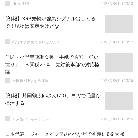
News U.S.
2025/7/8(Tu) 13:18
【朗報】XRP先物が強気シグナル出しとる
で！現物は安定やけどな
投資ネタ集めておいたのだ！
2025/7/8(Tu) 13:17
自民・小野寺政調会長「手紙で通知、強い
憤り」、米関税25％ 党対策本部で対応協
議
米国株ETFまとめ速報
2025/7/8(Tu) 13:15
【朗報】片岡鶴太郎さん(70)、ヨガで毛量が
復活する
もみあげチャ～シュ～
2025/7/8(Tu) 13:15
日本代表、ジャーメイン良の4発などで香港に6発大勝！