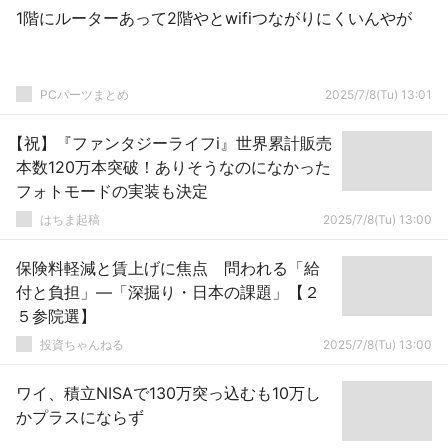
1階にルーターあって2階やとwifiつながりにくいんやが
PCパーツまとめ
2025/7/8(Tu) 13:01
【祝】『ファンタジーライフi』世界累計販売
本数120万本突破！ありそうなのになかった
フォトモードの実装も決定
はちま起稿
2025/7/8(Tu) 13:00
保険料軽減と賃上げに焦点 問われる「給
付と負担」―「深掘り・日本の課題」【２
５参院選】
投資ちゃんねる
2025/7/8(Tu) 13:00
ワイ、積立NISAで130万突っ込むも10万し
かプラスにならず