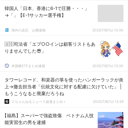
韓国人「日本、香港に6-1で圧勝・・・」
→「」【E-1サッカー選手権】
海外の反応 お隣速報
2025/7/8(Tu) 13:30
🇺🇸司法省「エプ○○インは顧客リストもあ
りませんでした😎」
米国株ETFまとめ速報
2025/7/8(Tu) 13:30
タワーレコード、和楽器の箏を使ったハンガーラックが炎
上→撤去担当者「伝統文化に対する配慮に欠けていた」 |
もうこうなると廃棄だろうね
２ちゃんねるニュース超速まとめ＋
2025/7/8(Tu) 13:29
【福島】スーパーで強盗致傷 ベトナム人技
能実習生の男を逮捕