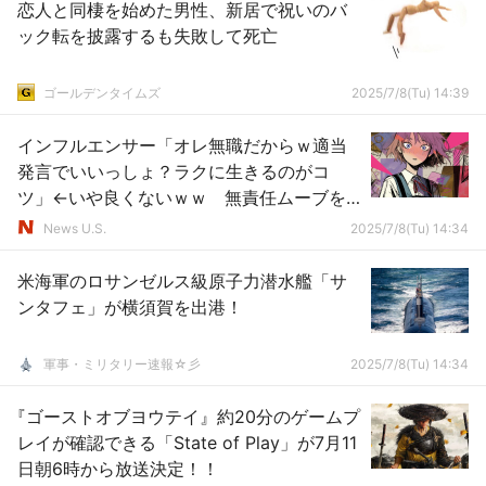
恋人と同棲を始めた男性、新居で祝いのバ
ック転を披露するも失敗して死亡
ゴールデンタイムズ
2025/7/8(Tu) 14:39
インフルエンサー「オレ無職だからｗ適当
発言でいいっしょ？ラクに生きるのがコ
ツ」←いや良くないｗｗ 無責任ムーブを
粉砕する反論5選！
News U.S.
2025/7/8(Tu) 14:34
米海軍のロサンゼルス級原子力潜水艦「サ
ンタフェ」が横須賀を出港！
軍事・ミリタリー速報☆彡
2025/7/8(Tu) 14:34
『ゴーストオブヨウテイ』約20分のゲームプ
レイが確認できる「State of Play」が7月11
日朝6時から放送決定！！