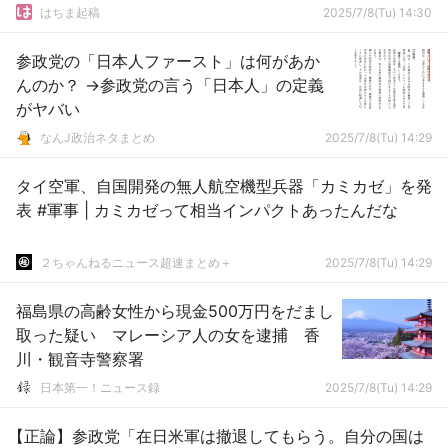
はちま起稿
2025/7/8(Tu) 14:30
参政党の「日本人ファースト」は何があか
んのか？ →参政党の言う「日本人」の定義
がヤバい
なんJ政治ネタまとめ
2025/7/8(Tu) 14:29
タイ空軍、自国開発の無人航空機型兵器「カミカゼ」を発
表 #軍事 | カミカゼって相当インパクトあったんだな
２ちゃんねるニュース超速まとめ＋
2025/7/8(Tu) 14:29
福島県の高齢女性から現金500万円をだまし
取った疑い マレーシア人の女を逮捕 香
川・観音寺警察署
日本第一！ニュース録
2025/7/8(Tu) 14:29
【正論】参政党「在日米軍は撤退してもらう。自分の国は