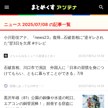
ニュース 2025/07/08 の記事一覧
小川彩佳アナ、『news23』復帰…石破首相に“逆ギレされ
た”翌3日を欠席 #テレビ
２ちゃんねるニュース超速まとめ＋
2025/7/8(Tu) 14:59
石破首相、川口市で演説 外国人に「日本の習慣を身につ
けてもらい、ともに暮らすことができる」7/8
国難にあってもの申す！！
2025/7/8(Tu) 14:55
黒沢年雄（81）公園の銅像や水道の蛇口、
エアコンの銅管泥棒！」頻発する窃盗に