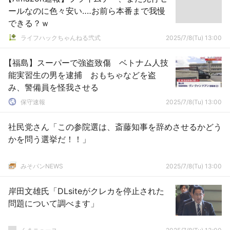
ールなのに色々安い‥‥お前ら本番まで我慢
できる？ｗ
ライフハックちゃんねる弐式
2025/7/8(Tu) 13:00
【福島】スーパーで強盗致傷 ベトナム人技
能実習生の男を逮捕 おもちゃなどを盗
み、警備員を怪我させる
保守速報
2025/7/8(Tu) 13:00
社民党さん「この参院選は、斎藤知事を辞めさせるかどう
かを問う選挙だ！！」
みそパンNEWS
2025/7/8(Tu) 13:00
岸田文雄氏「DLsiteがクレカを停止された
問題について調べます」