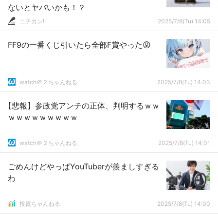
ないとヤバいかも！？
ニチカン!
2025/7/8(Tu) 14:05
FF9の一番くじ引いたら全部F賞やった😡
watch＠２ちゃんねる
2025/7/8(Tu) 14:03
【悲報】参政党アンチの正体、判明するｗｗ
ｗｗｗｗｗｗｗｗｗ
watch＠２ちゃんねる
2025/7/8(Tu) 14:01
ごめんけどやっぱYouTuberが羨ましすぎる
わ
投資ちゃんねる
2025/7/8(Tu) 14:00