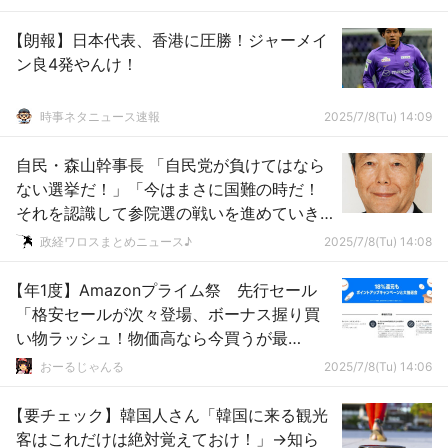
【朗報】日本代表、香港に圧勝！ジャーメイ
ン良4発やんけ！
時事ネタニュース速報
2025/7/8(Tu) 14:09
自民・森山幹事長 「自民党が負けてはなら
ない選挙だ！」「今はまさに国難の時だ！
それを認識して参院選の戦いを進めていき
たい！」ｗｗｗｗｗｗｗｗｗｗｗｗｗｗｗ
政経ワロスまとめニュース♪
2025/7/8(Tu) 14:08
【年1度】Amazonプライム祭 先行セール
「格安セールが次々登場、ボーナス握り買
い物ラッシュ！物価高なら今買うが最
安！」※実は高級サブスクが最も還元率ヤバ
おーるじゃんる
2025/7/8(Tu) 14:06
イ説
【要チェック】韓国人さん「韓国に来る観光
客はこれだけは絶対覚えておけ！」→知ら