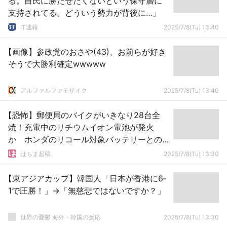
る。自民に勝たせたくないという保守層に
支持されてる。どういう勢力が背後に…」
IT速報
2025/7/8(Tu) 13:40
【画像】参政党のおさや(43)、お前らが好き
そうで大勝利確定wwwww
アルファルファモザイク
2025/7/8(Tu) 13:40
【恐怖】郵便局のバイクがいきなり28台全
焼！充電中のリチウムイオン電池が発火
か ホンダのリコール対象バッテリーとの
情報も
はちま起稿
2025/7/8(Tu) 13:30
【東アジアカップ】韓国人「日本が香港に6‐
1で圧勝！」→「無慈悲ではないですか？」
世界の憂鬱 海外・韓国の反応
2025/7/8(Tu) 13:30