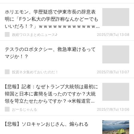
ホリエモン、学歴疑惑で伊東市長の辞意表
明に「Fラン私大の学歴詐称なんかどーでも
いいだろ！？」ｗｗｗｗｗｗｗｗｗｗｗｗ
ｗｗｗｗｗｗｗ
政経ワロスまとめニュース♪
2025/7/8(Tu) 13:08
テスラのロボタクシー、救急車避けるって
マジか！？
投資ネタ集めておいたのだ！
2025/7/8(Tu) 13:07
【悲報】記者：なぜトランプ大統領は最初に
韓国と日本に書簡を送ったのですか？大統
領を苛立たせたからですか？→米報道官
「ハハハ」否定せず
おーるじゃんる
2025/7/8(Tu) 13:06
【悲報】ソロキャンおじさん、煽られる