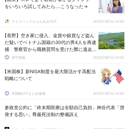
をいろいろ試してみたら‥‥こうなった→
ライフハックちゃんねる弐式
2025/7/8(Tu) 14:00
【長野】空き家に侵入、金貨や銀貨など盗ん
だ疑いでベトナム国籍の30代の男4人を再逮
捕 警察官から職務質問を受けた際に逃走
を図り、警察車両に衝突
保守速報
2025/7/8(Tu) 14:00
【米国株】新NISA制度を最大限活かす高配当
戦略について
米国株ETFまとめ速報
2025/7/8(Tu) 14:00
参政党公約に「終末期医療は全額自己負担」神谷代表「啓
発する思い」尊厳死法制の整備訴え