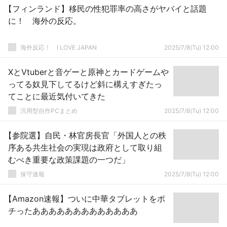
【フィンランド】移民の性犯罪率の高さがヤバイと話題
に！ 海外の反応。
海外反応！ I LOVE JAPAN
2025/7/8(Tu) 12:00
XとVtuberと音ゲーと原神とカードゲームや
ってる奴見下してるけど斜に構えすぎたっ
てことに最近気付いてきた
汎用型自作PCまとめ
2025/7/8(Tu) 12:00
【参院選】自民・林官房長官「外国人との秩
序ある共生社会の実現は政府として取り組
むべき重要な政策課題の一つだ」
保守速報
2025/7/8(Tu) 12:00
【Amazon速報】ついに中華タブレットをポ
チったあああああああああああああ