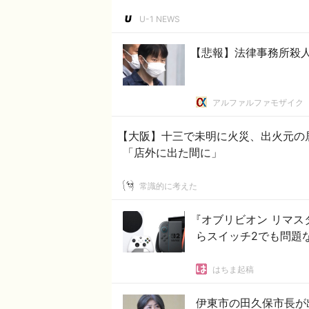
U-1 NEWS
【悲報】法律事務所殺
アルファルファモザイク
【大阪】十三で未明に火災、出火元の
「店外に出た間に」
常識的に考えた
『オブリビオン リマス
らスイッチ2でも問題
はちま起稿
伊東市の田久保市長が