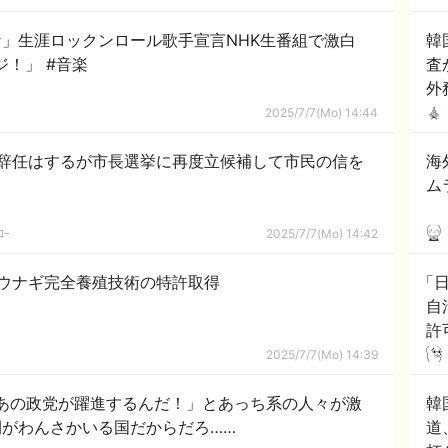
」生涯ロックンロール歌手宣言NHK生番組で激白
韓
ジ！」 #音楽
査
外
2025/7/7(Mo) 14:44
辞任はするが市長選挙に再度立候補して市民の信を
海
ム
ｺｰ
2025/7/7(Mo) 14:42
ウナギ完全養殖技術の特許取得
「
自
許
2025/7/7(Mo) 14:39
あの政党が躍進するんだ！」とあっち系の人々が激
韓
がわんさかいる国だからだろ……
道