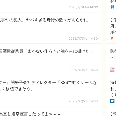
杯
で
2025/7/7(Mo) 14:39
あ
ー
人事件の犯人、ヤバすぎる奇行の数々が明らかに
【
府
ポ
を
2025/7/7(Mo) 14:30
部
居酒屋従業員「まかない作ろうと油を火に掛けた」
防
へ
2025/7/7(Mo) 14:30
ター』開発子会社ディレクター「XSSで動くゲームな
海
なく移植できそう」
ね
く
2025/7/7(Mo) 14:30
出直し選挙宣言したってよｗｗｗ
【