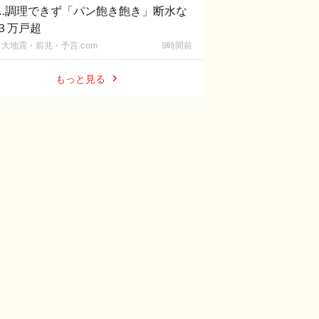
…調理できず「パン飽き飽き」断水な
３万戸超
大地震・前兆・予言.com
9時間前
もっと見る