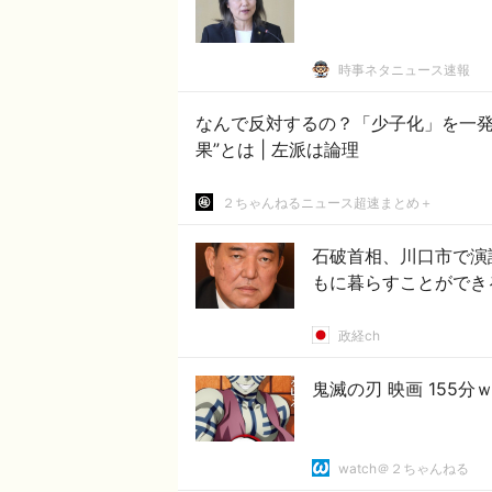
時事ネタニュース速報
なんで反対するの？「少子化」を一発
果”とは | 左派は論理
２ちゃんねるニュース超速まとめ＋
石破首相、川口市で演
もに暮らすことができ
政経ch
鬼滅の刃 映画 155
watch＠２ちゃんねる