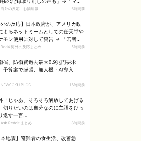
4強の記録取り消しの声も」→「マジ
国の恥だ」「2002年まで疑う価値が
海外の反応 お隣速報
6時間前
る」「国民や国が築いた国格をサッカ
選手が足で蹴り飛ばすね」
海外の反応】日本政府が、アメリカ政
によるネットミームとしての任天堂や
ケモン使用に対して警告 → 「若者票
集めたいんだろうな」「任天堂の法務
Red4 海外の反応まとめ
5時間前
隊が出てくるぞ」
衛省、防衛費過去最大8.9兆円要求
 予算案で膨張、無人機・AI導入
NEWSOKU BLOG
16時間前
外「じゃあ、そろそろ解放してあげる
」切りたいのは自分なのに主語をひっ
り返す一言…
Ask Reddit まとめ
8時間前
熊本地震】避難者の食生活、改善急