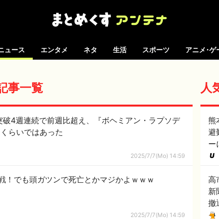
ニュース
エンタメ
ネタ
生活
スポーツ
アニメ･ゲ
の記事一覧
人
突破4週連続で前週比超え、『ボヘミアン・ラプソデ
熊
面白いかなくらいではあった
避
ー
2025/7/7(Mo) 14:59
戦！でも頭ガツンで死亡とかマジかよｗｗｗ
高
新
撤
2025/7/7(Mo) 14:59