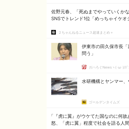
佐野元春、「死ぬまでやっていくかな
SNSでトレンド1位「めっちゃイケオ
２ちゃんねるニュース超速まとめ＋
伊東市の田久保市長「
問う」
ガハろぐNewsヽ(･ω･)/ｽﾞ
水研機構とヤンマー、
ゴールデンタイムズ
「『虎に翼』がウケてた国なのに何故
怒、「虎に翼」程度で社会を語る人間