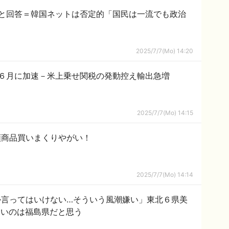
と回答＝韓国ネットは否定的「国民は一流でも政治
2025/7/7(Mo) 14:20
６月に加速－米上乗せ関税の発動控え輸出急増
2025/7/7(Mo) 14:15
額商品買いまくりやがい！
2025/7/7(Mo) 14:14
か言ってはいけない…そういう風潮嫌い」東北６県美
ブスが多いのは福島県だと思う