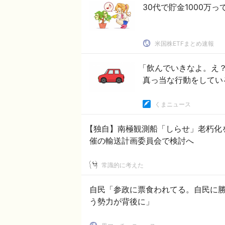
30代で貯金1000万
米国株ETFまとめ速報
「飲んでいきなよ。え
真っ当な行動をしてい
くまニュース
【独自】南極観測船「しらせ」老朽化
催の輸送計画委員会で検討へ
常識的に考えた
自民「参政に票食われてる。自民に
う勢力が背後に」