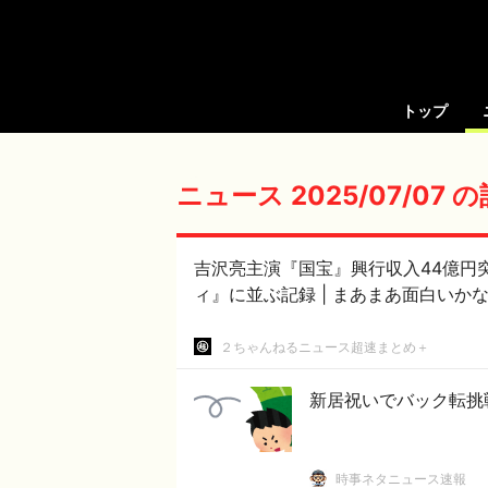
トップ
ニュース 2025/07/07 
吉沢亮主演『国宝』興行収入44億円
ィ』に並ぶ記録 | まあまあ
２ちゃんねるニュース超速まとめ＋
新居祝いでバック転挑
時事ネタニュース速報