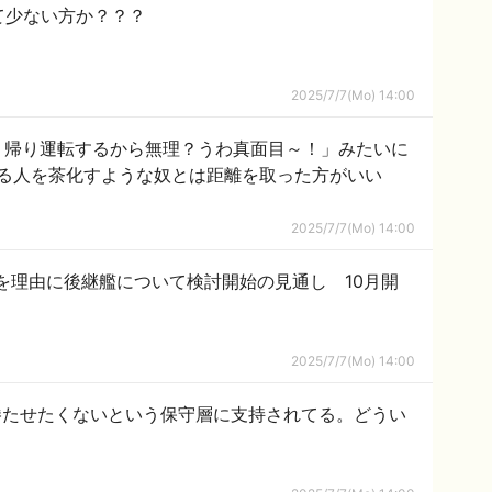
って少ない方か？？？
2025/7/7(Mo) 14:00
？帰り運転するから無理？うわ真面目～！」みたいに
る人を茶化すような奴とは距離を取った方がいい
2025/7/7(Mo) 14:00
を理由に後継艦について検討開始の見通し 10月開
2025/7/7(Mo) 14:00
勝たせたくないという保守層に支持されてる。どうい