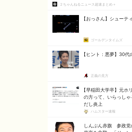
２ちゃんねるニュース超速まとめ＋
【おっさん】シューテ
ゴールデンタイムズ
【ヒント：悪夢】30代
正義の見方
【早稲田大学卒】元ホ
の方って、いらっしゃ
だし炎上
ハムスター速報
しんぶん赤旗 参政党