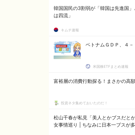
韓国国民の3割弱が「韓国は先進国」
は四流」
キムチ速報
ベトナムＧＤＰ、４－
米国株ETFまとめ速報
富裕層の消費行動探る！まさかの高
投資ネタ集めておいたのだ！
松山千春が私見「美人とかブスだと
女事情巡り | ちなみに日本一