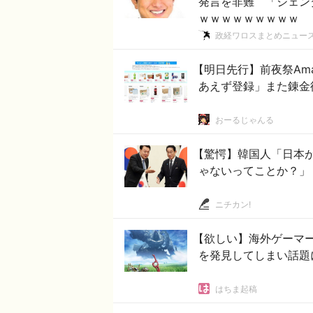
発言を非難 「ジェン
ｗｗｗｗｗｗｗｗｗ
政経ワロスまとめニュー
【明日先行】前夜祭Am
あえず登録」また錬金術
おーるじゃんる
【驚愕】韓国人「日本
ゃないってことか？」
ニチカン!
【欲しい】海外ゲーマ
を発見してしまい話題
はちま起稿