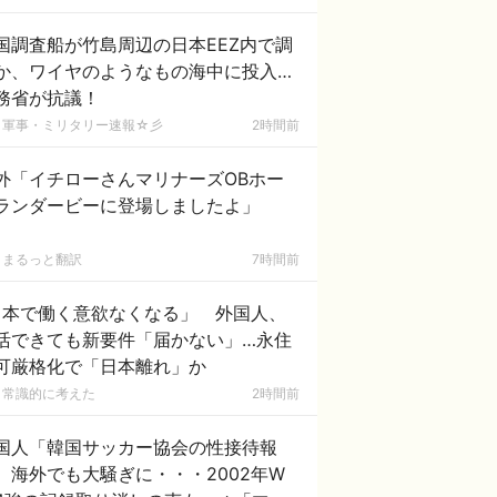
国調査船が竹島周辺の日本EEZ内で調
か、ワイヤのようなもの海中に投入…
務省が抗議！
軍事・ミリタリー速報☆彡
2時間前
外「イチローさんマリナーズOBホー
ランダービーに登場しましたよ」
まるっと翻訳
7時間前
日本で働く意欲なくなる」 外国人、
活できても新要件「届かない」…永住
可厳格化で「日本離れ」か
常識的に考えた
2時間前
国人「韓国サッカー協会の性接待報
、海外でも大騒ぎに・・・2002年W