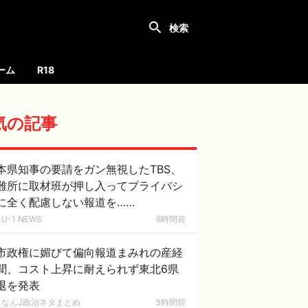
ーム
R18
気の記事
本県知事の要請をガン無視したTBS、
難所に取材班が押し入ってプライバシ
に全く配慮しない報道を……
U-1 NEWS
6時間前
市政権に媚びて偏向報道まみれの産経
聞、コスト上昇に耐えられず東北6県
退を発表
なんJ政治ネタまとめ
3時間前