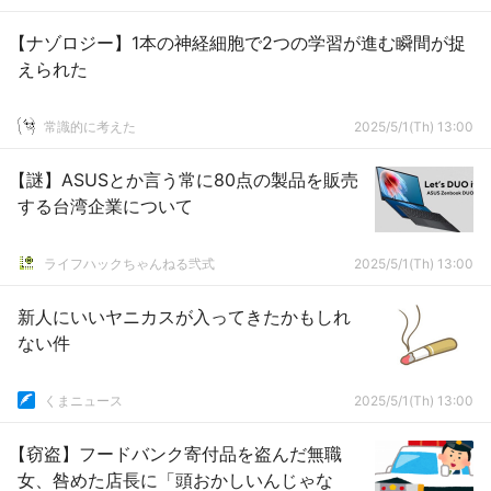
【ナゾロジー】1本の神経細胞で2つの学習が進む瞬間が捉
えられた
常識的に考えた
2025/5/1(Th) 13:00
【謎】ASUSとか言う常に80点の製品を販売
する台湾企業について
ライフハックちゃんねる弐式
2025/5/1(Th) 13:00
新人にいいヤニカスが入ってきたかもしれ
ない件
くまニュース
2025/5/1(Th) 13:00
【窃盗】フードバンク寄付品を盗んだ無職
女、咎めた店長に「頭おかしいんじゃな