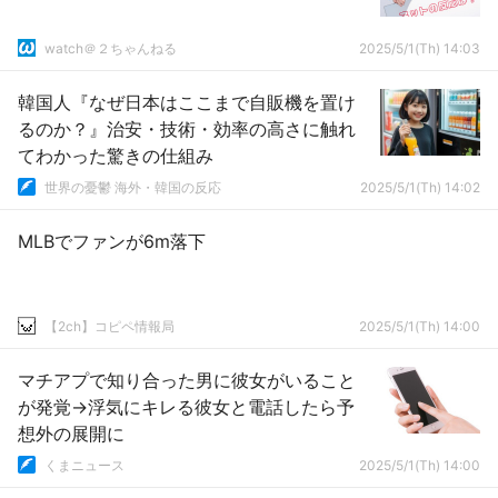
watch＠２ちゃんねる
2025/5/1(Th) 14:03
韓国人『なぜ日本はここまで自販機を置け
るのか？』治安・技術・効率の高さに触れ
てわかった驚きの仕組み
世界の憂鬱 海外・韓国の反応
2025/5/1(Th) 14:02
MLBでファンが6m落下
【2ch】コピペ情報局
2025/5/1(Th) 14:00
マチアプで知り合った男に彼女がいること
が発覚→浮気にキレる彼女と電話したら予
想外の展開に
くまニュース
2025/5/1(Th) 14:00