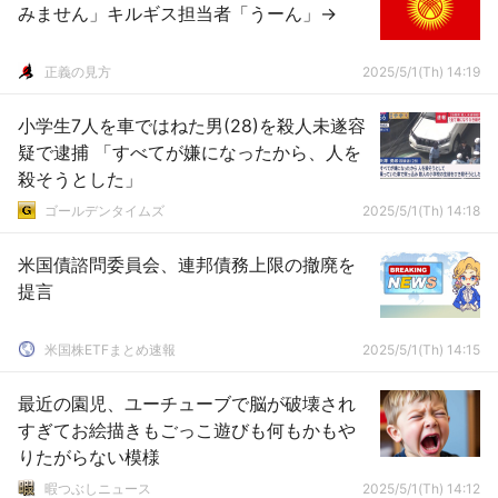
みません」キルギス担当者「うーん」→
正義の見方
2025/5/1(Th) 14:19
小学生7人を車ではねた男(28)を殺人未遂容
疑で逮捕 「すべてが嫌になったから、人を
殺そうとした」
ゴールデンタイムズ
2025/5/1(Th) 14:18
米国債諮問委員会、連邦債務上限の撤廃を
提言
米国株ETFまとめ速報
2025/5/1(Th) 14:15
最近の園児、ユーチューブで脳が破壊され
すぎてお絵描きもごっこ遊びも何もかもや
りたがらない模様
暇つぶしニュース
2025/5/1(Th) 14:12