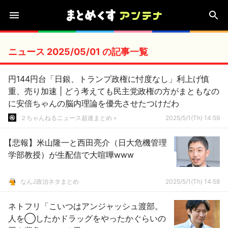
ニュース 2025/05/01 の記事一覧
円144円台「日銀、トランプ政権に忖度なし」利上げ慎
重、売り加速 | どう考えても民主党政権の方がまともなの
に安倍ちゃんの脳内理論を優先させたつけだわ
２ちゃんねるニュース超速まとめ＋
2025/5/1(Th) 14:59
【悲報】米山隆一と西田亮介（日大危機管理
学部教授）が生配信で大喧嘩www
なんJ政治ネタまとめ
2025/5/1(Th) 14:58
ネトフリ「こいつはアンジャッシュ渡部。
人を◯したかドラッグをやったかぐらいの