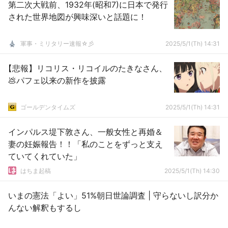
第二次大戦前、1932年(昭和7)に日本で発行
された世界地図が興味深いと話題に！
軍事・ミリタリー速報☆彡
2025/5/1(Th) 14:31
【悲報】リコリス・リコイルのたきなさん、
💩パフェ以来の新作を披露
ゴールデンタイムズ
2025/5/1(Th) 14:31
インパルス堤下敦さん、一般女性と再婚＆
妻の妊娠報告！！「私のことをずっと支え
ていてくれていた」
はちま起稿
2025/5/1(Th) 14:30
いまの憲法「よい」51%朝日世論調査 | 守らないし訳分か
んない解釈もするし