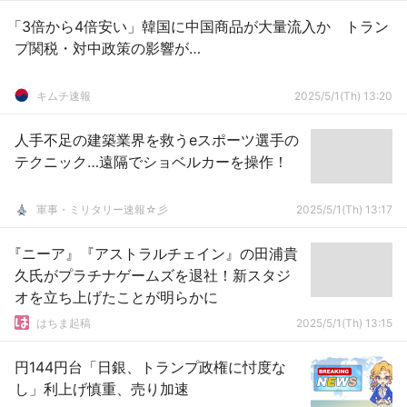
「3倍から4倍安い」韓国に中国商品が大量流入か トラン
プ関税・対中政策の影響が…
キムチ速報
2025/5/1(Th) 13:20
人手不足の建築業界を救うeスポーツ選手の
テクニック…遠隔でショベルカーを操作！
軍事・ミリタリー速報☆彡
2025/5/1(Th) 13:17
『ニーア』『アストラルチェイン』の田浦貴
久氏がプラチナゲームズを退社！新スタジ
オを立ち上げたことが明らかに
はちま起稿
2025/5/1(Th) 13:15
円144円台「日銀、トランプ政権に忖度な
し」利上げ慎重、売り加速