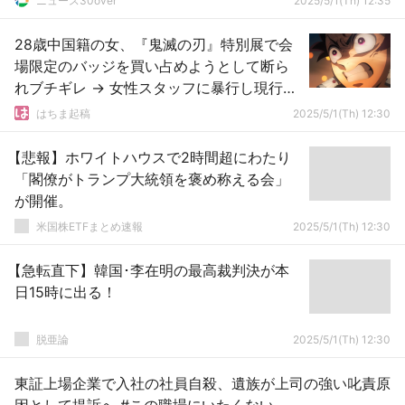
ニュース30over
2025/5/1(Th) 12:35
28歳中国籍の女、『鬼滅の刃』特別展で会
場限定のバッジを買い占めようとして断ら
れブチギレ → 女性スタッフに暴行し現行犯
逮捕
はちま起稿
2025/5/1(Th) 12:30
【悲報】ホワイトハウスで2時間超にわたり
「閣僚がトランプ大統領を褒め称える会」
が開催。
米国株ETFまとめ速報
2025/5/1(Th) 12:30
【急転直下】韓国･李在明の最高裁判決が本
日15時に出る！
脱亜論
2025/5/1(Th) 12:30
東証上場企業で入社の社員自殺、遺族が上司の強い叱責原