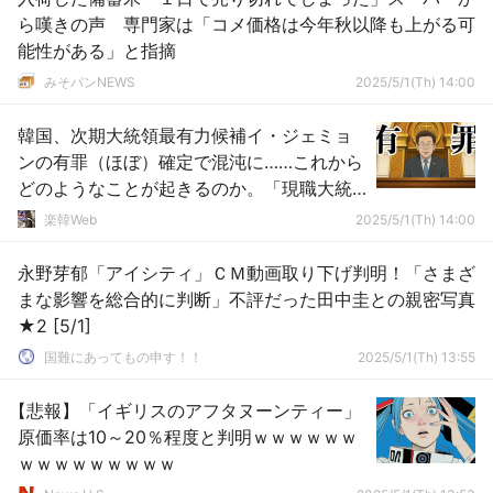
ら嘆きの声 専門家は「コメ価格は今年秋以降も上がる可
能性がある」と指摘
みそパンNEWS
2025/5/1(Th) 14:00
韓国、次期大統領最有力候補イ・ジェミョ
ンの有罪（ほぼ）確定で混沌に……これから
どのようなことが起きるのか。「現職大統
領への有罪判決」や「候補取りやめ」も？
楽韓Web
2025/5/1(Th) 14:00
永野芽郁「アイシティ」ＣＭ動画取り下げ判明！「さまざ
まな影響を総合的に判断」不評だった田中圭との親密写真
★2 [5/1]
国難にあってもの申す！！
2025/5/1(Th) 13:55
【悲報】「イギリスのアフタヌーンティー」
原価率は10～20％程度と判明ｗｗｗｗｗｗ
ｗｗｗｗｗｗｗｗｗ