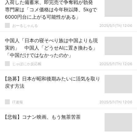
入荷した備蓄米、即完売で争奪戦が勃発
専門家は「コメ価格は今年秋以降、5kgで
6000円台に上がる可能性がある」
おーるじゃんる
2025/5/1(Th) 12:06
中国人「日本の寝そべり族は中国よりも現
実的」 中国人「どうせAIに置き換わる」
「中国だけではなかったのか」
じゃぽにか反応帳
2025/5/1(Th) 12:06
【急募】日本が昭和後期みたいに活気を取り
戻す方法
IT速報
2025/5/1(Th) 12:06
【悲報】コナン映画、もう無茶苦茶