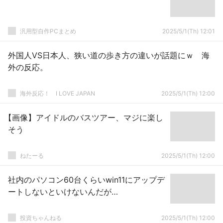
汎用型自作PCまとめ
2025/5/1(Th) 12:01
外国人VS日本人、狭い道の歩き方の違いが話題にｗ 海
外の反応。
海外反応！ I LOVE JAPAN
2025/5/1(Th) 12:00
【画像】アイドルのバスツアー、マジに楽し
そう
ねたーる
2025/5/1(Th) 12:00
社内のパソコン60台くらいwin11にアップデ
ートしないといけないんだが…
投資ちゃんねる
2025/5/1(Th) 12:00