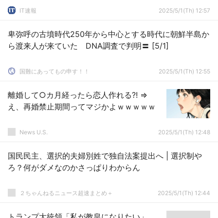
IT速報
2025/5/1(Th) 12:57
卑弥呼の古墳時代250年から中心とする時代に朝鮮半島か
ら渡来人が来ていた DNA調査で判明〓 [5/1]
国難にあってもの申す！！
2025/5/1(Th) 12:55
離婚して○カ月経ったら恋人作れる?! ⇒
え、再婚禁止期間ってマジかよｗｗｗｗｗ
News U.S.
2025/5/1(Th) 12:48
国民民主、選択的夫婦別姓で独自法案提出へ | 選択制や
ろ？何がダメなのかさっぱりわからん
２ちゃんねるニュース超速まとめ＋
2025/5/1(Th) 12:44
トランプ大統領「私が教皇になりたい」