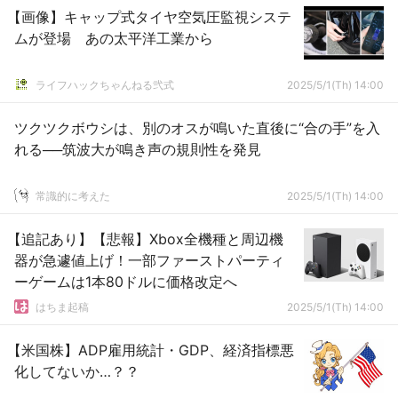
【画像】キャップ式タイヤ空気圧監視システ
ムが登場 あの太平洋工業から
ライフハックちゃんねる弐式
2025/5/1(Th) 14:00
ツクツクボウシは、別のオスが鳴いた直後に“合の手”を入
れる──筑波大が鳴き声の規則性を発見
常識的に考えた
2025/5/1(Th) 14:00
【追記あり】【悲報】Xbox全機種と周辺機
器が急遽値上げ！一部ファーストパーティ
ーゲームは1本80ドルに価格改定へ
はちま起稿
2025/5/1(Th) 14:00
【米国株】ADP雇用統計・GDP、経済指標悪
化してないか…？？