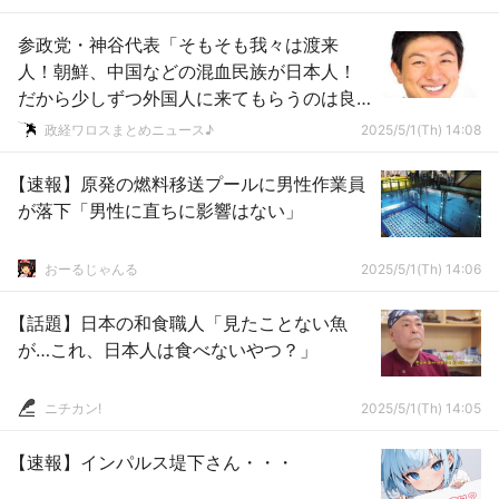
参政党・神谷代表「そもそも我々は渡来
人！朝鮮、中国などの混血民族が日本人！
だから少しずつ外国人に来てもらうのは良
いです！」ｗｗｗｗｗｗｗｗｗｗｗｗｗｗ
政経ワロスまとめニュース♪
2025/5/1(Th) 14:08
ｗｗｗ
【速報】原発の燃料移送プールに男性作業員
が落下「男性に直ちに影響はない」
おーるじゃんる
2025/5/1(Th) 14:06
【話題】日本の和食職人「見たことない魚
が…これ、日本人は食べないやつ？」
ニチカン!
2025/5/1(Th) 14:05
【速報】インパルス堤下さん・・・