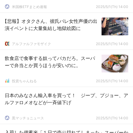
米国株ETFまとめ速報
2025/5/1(Th) 14:00
【悲報】オタクさん、彼氏バレ女性声優の出
演イベントに大量集結し地獄絵図に
アルファルファモザイク
2025/5/1(Th) 14:00
飲食店で食事する奴ってバカだろ。スーパ
ーで弁当とか買うほうが安いのに。
投資ちゃんねる
2025/5/1(Th) 14:00
日本のみなさん輸入車を買って！ ジープ、プジョー、ア
ルファロメオなどが一斉値下げ
黒マッチョニュース
2025/5/1(Th) 14:00
入荷した備蓄米「１日で売り切れてしまった」スーパーか