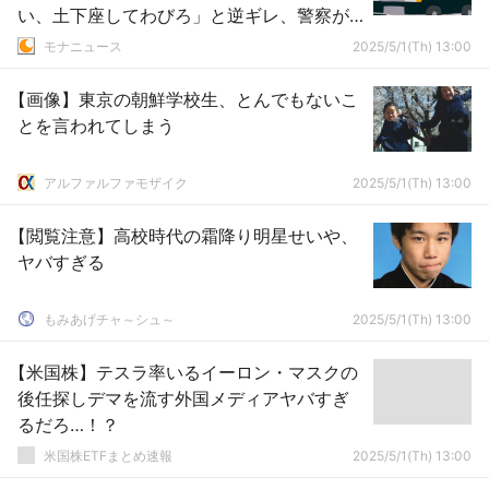
い、土下座してわびろ」と逆ギレ、警察が
穏便に済ましたら再来店し逆ギレして逮捕
モナニュース
2025/5/1(Th) 13:00
【画像】東京の朝鮮学校生、とんでもないこ
とを言われてしまう
アルファルファモザイク
2025/5/1(Th) 13:00
【閲覧注意】高校時代の霜降り明星せいや、
ヤバすぎる
もみあげチャ～シュ～
2025/5/1(Th) 13:00
【米国株】テスラ率いるイーロン・マスクの
後任探しデマを流す外国メディアヤバすぎ
るだろ…！？
米国株ETFまとめ速報
2025/5/1(Th) 13:00