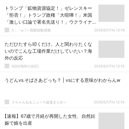
トランプ「鉱物資源協定！」ゼレンスキー
「拒否！」トランプ政権「大喧嘩！」米国
「激しい口論で署名先送り！」ウクライナ
「鉱物資源協定の合意発表(停戦近づく」→
/)；｀ω´)＜国家総動員報
2025/5/1(Th) 12:19
ただひたすら叩くだけ。人と関わりたくな
いのでこんな工場作業だけしていたい？海
外の反応
QQQ(海外の反応)
2025/5/1(Th) 12:15
うどんvs.そばさあどっち？ | vsにする意味がわからんw
２ちゃんねるニュース超速まとめ＋
2025/5/1(Th) 12:14
【速報】67歳で月経が再開した女性、自然妊
娠で娘を出産