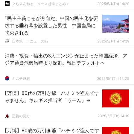
２ちゃんねるニュース超速まとめ＋
2025/5/1(Th) 14:29
「民主主義こそが方向だ」中国の民主化を要
求する垂れ幕を設置した男性 中国当局に
拘束される
日本第一！ニュース録
2025/5/1(Th) 14:29
消費・投資・輸出の3大エンジンが止まった韓国経済、ア
ジア通貨危機当時より深刻。韓国デフォルトへ
キムチ速報
2025/5/1(Th) 14:20
【万博】80代の万引き爺「ハチミツ盗んです
みません」キルギス担当者「うーん」→
正義の見方
2025/5/1(Th) 14:19
【万博】80歳の万引き爺「ハチミツ盗んです