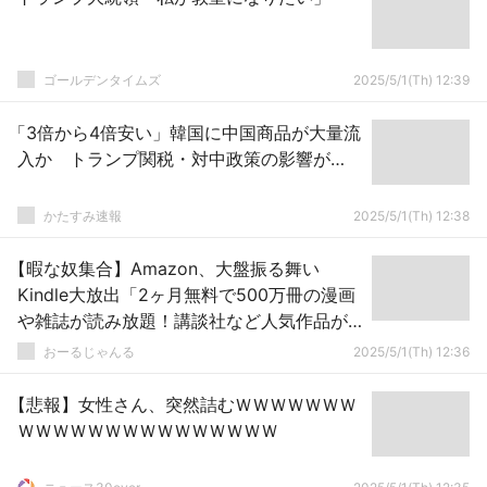
ゴールデンタイムズ
2025/5/1(Th) 12:39
「3倍から4倍安い」韓国に中国商品が大量流
入か トランプ関税・対中政策の影響が…
かたすみ速報
2025/5/1(Th) 12:38
【暇な奴集合】Amazon、大盤振る舞い
Kindle大放出「2ヶ月無料で500万冊の漫画
や雑誌が読み放題！講談社など人気作品が
超半額セール開催で祭り状態ｗｗｗ」
おーるじゃんる
2025/5/1(Th) 12:36
【悲報】女性さん、突然詰むＷＷＷＷＷＷＷ
ＷＷＷＷＷＷＷＷＷＷＷＷＷＷＷ