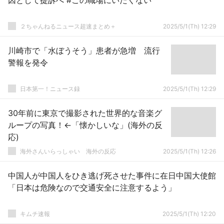
因として提訴へ #この職場にいたくない
２ちゃんねるニュース超速まとめ＋
2025/5/1(Th) 12:29
川崎市で「水ぼうそう」患者が急増 流行
警報を発令
日本第一！ニュース録
2025/5/1(Th) 12:29
30年前に東京で撮影された世界的な音楽グ
ループの写真！←「懐かしいな」(海外の反
応)
海外さんいらっしゃい 海外の反応
2025/5/1(Th) 12:26
中国人が中国人をひき逃げ死させた事件に在日中国大使館
「日本は危険なので交通安全に注意するよう」
キムチ速報
2025/5/1(Th) 12:20