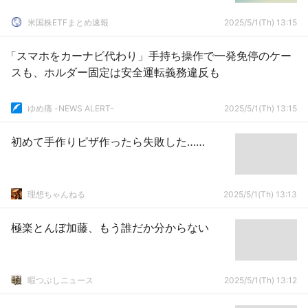
米国株ETFまとめ速報
2025/5/1(Th) 13:15
「スマホをカーナビ代わり」手持ち操作で一発免停のケー
スも、ホルダー固定は安全運転義務違反も
ゆめ痛 -NEWS ALERT-
2025/5/1(Th) 13:15
初めて手作りピザ作ったら失敗した……
理想ちゃんねる
2025/5/1(Th) 13:13
極楽とんぼ加藤、もう誰だか分からない
暇つぶしニュース
2025/5/1(Th) 13:12