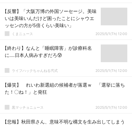
【反響】「大阪万博の外国ソーセージ。美味
いは美味いんだけど困ったことにシャウエ
ッセンの方が5倍くらい美味い」
くまニュース
2025/5/1(Th) 12:00
【終わり】なんと「睡眠障害」が診療科名
に‥‥日本人病みすぎだろ😰
ライフハックちゃんねる弐式
2025/5/1(Th) 12:00
【爆笑】 れいわ新選組の候補者が落選ｗ 「選挙に落ち
た！〇ね！」と発狂
黒マッチョニュース
2025/5/1(Th) 12:00
【悲報】秋田県さん、意味不明な構文を生み出してしまう