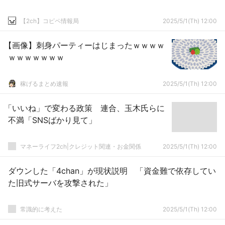
【2ch】コピペ情報局
2025/5/1(Th) 12:00
【画像】刺身パーティーはじまったｗｗｗｗ
ｗｗｗｗｗｗｗ
稼げるまとめ速報
2025/5/1(Th) 12:00
「いいね」で変わる政策 連合、玉木氏らに
不満「SNSばかり見て」
マネーライフ2ch|クレジット関連・お金関係
2025/5/1(Th) 12:00
ダウンした「4chan」が現状説明 「資金難で依存してい
た旧式サーバを攻撃された」
常識的に考えた
2025/5/1(Th) 12:00