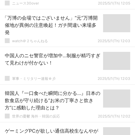
ニュース30over
2025/5/1(Th) 12:05
「万博の会場ではございません」“元”万博開
催地が異例の注意喚起！ガチ間違い来場多
発
watch＠２ちゃんねる
2025/5/1(Th) 12:03
中国人のニセ警官が増加中…制服が精巧すぎ
て見わけが付かない！
軍事・ミリタリー速報☆彡
2025/5/1(Th) 12:03
韓国人『一口食べた瞬間に分かる…』日本の
飲食店が守り続ける“お米の丁寧さと炊き
方”に感動した理由とは？
世界の憂鬱 海外・韓国の反応
2025/5/1(Th) 12:02
ゲーミングPCが欲しい通信高校生なんやが