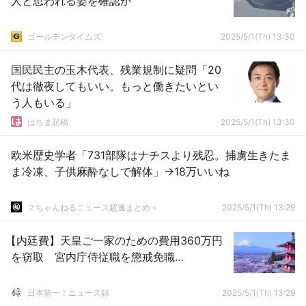
人と思われる姿を確認か
ゴールデンタイムズ
2025/5/1(Th) 13:30
国民民主の玉木代表、残業規制に疑問「20
代は徹夜してもいい。もっと働きたいとい
う人もいる」
はちま起稿
2025/5/1(Th) 13:30
欧米歴史学者「731部隊はナチスより残忍。捕虜生きたま
ま冷凍、子供麻酔なしで解体」→18万いいね
２ちゃんねるニュース超速まとめ＋
2025/5/1(Th) 13:29
【内廷費】天皇ご一家のための費用360万円
を窃取 宮内庁侍従職を懲戒免職…
日本第一！ニュース録
2025/5/1(Th) 13:29