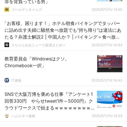
罪を背負っている男」
ゴールデンタイムズ
2025/5/1(Th) 14:50
「お客様、困ります！」ホテル朝食バイキングでタッパー
に詰め出す夫婦に騒然食べ放題でも“持ち帰り”は違法にあ
たる？弁護士解説2 | 中国人か？ | バイキング＝食べ放
題・取り放題
２ちゃんねるニュース超速まとめ＋
2025/5/1(Th) 14:44
教育委員会「Windowsはクソ。
Chromebook一択」
IT速報
2025/5/1(Th) 14:43
SNSで大阪万博を褒める仕事『アンケート1
回答330円 やらせtweet1件～5000円』ク
ラウドワークスで始まるｗｗｗｗｗｗｗｗ
ｗ
ハムスター速報
2025/5/1(Th) 14:35