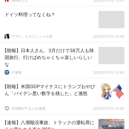
News U.S.
2025/5/1(Th) 13:53
ドイツ料理ってなくね？
(*ﾟ∀ﾟ)ゞカガクニュース隊
2025/5/1(Th) 13:45
【朗報】日本人さん、3月だけで38万人も韓
国旅行。行けばめちゃくちゃ楽しいらしい
な
IT速報
2025/5/1(Th) 13:40
【朗報】米国GDPマイナスにトランプおやび
ん「バイデン悪い数字を残した」と激怒
米国株ETFまとめ速報
2025/5/1(Th) 13:30
【速報】八潮陥没事故、トラックの運転席に