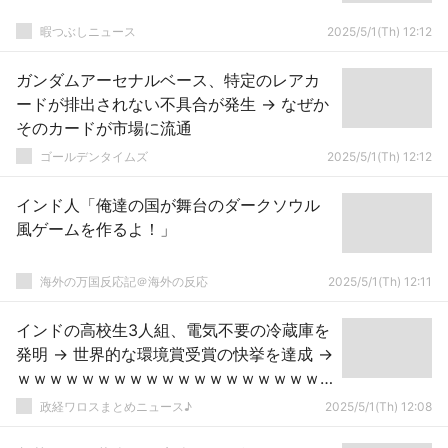
暇つぶしニュース
2025/5/1(Th) 12:12
ガンダムアーセナルベース、特定のレアカ
ードが排出されない不具合が発生 → なぜか
そのカードが市場に流通
ゴールデンタイムズ
2025/5/1(Th) 12:12
インド人「俺達の国が舞台のダークソウル
風ゲームを作るよ！」
海外の万国反応記＠海外の反応
2025/5/1(Th) 12:11
インドの高校生3人組、電気不要の冷蔵庫を
発明 → 世界的な環境賞受賞の快挙を達成 →
ｗｗｗｗｗｗｗｗｗｗｗｗｗｗｗｗｗｗｗ
ｗｗ
政経ワロスまとめニュース♪
2025/5/1(Th) 12:08