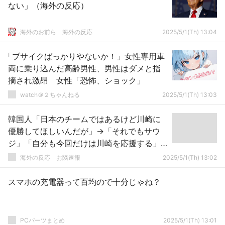
ない」（海外の反応）
海外のお前ら 海外の反応
2025/5/1(Th) 13:04
「ブサイクばっかりやないか！」女性専用車
両に乗り込んだ高齢男性、男性はダメと指
摘され激昂 女性「恐怖、ショック」
watch＠２ちゃんねる
2025/5/1(Th) 13:03
韓国人「日本のチームではあるけど川崎に
優勝してほしいんだが」→「それでもサウ
ジ」「自分も今回だけは川崎を応援する」
「日本チームがサウジに勝てる唯一の東ア
海外の反応 お隣速報
2025/5/1(Th) 13:02
ジアチーム」【ACLE】
スマホの充電器って百均ので十分じゃね？
PCパーツまとめ
2025/5/1(Th) 13:01