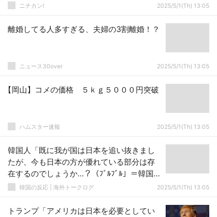
ニチカン!
2025/5/1(Th) 13:05
離婚してる人多すぎる、夫婦の3割離婚！？
ニュース30over
2025/5/1(Th) 13:05
【岡山】コメの価格 ５ｋｇ５０００円突破
ハムスター速報
2025/5/1(Th) 13:05
韓国人「既に我が国は日本を追い抜きまし
たが、今も日本の方が優れている部分は存
在するのでしょうか…？（ﾌﾞﾙﾌﾞﾙ」＝韓国の
反応
韓国の反応 | 海外トークログ
2025/5/1(Th) 13:05
トランプ「アメリカは日本を必要としてい