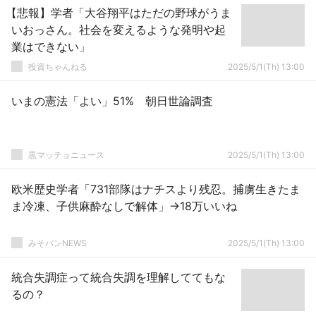
【悲報】学者「大谷翔平はただの野球がうま
いおっさん。社会を変えるような発明や起
業はできない」
投資ちゃんねる
2025/5/1(Th) 13:00
いまの憲法「よい」51% 朝日世論調査
黒マッチョニュース
2025/5/1(Th) 13:00
欧米歴史学者「731部隊はナチスより残忍。捕虜生きたま
ま冷凍、子供麻酔なしで解体」→18万いいね
みそパンNEWS
2025/5/1(Th) 13:00
統合失調症って統合失調を理解しててもな
るの？