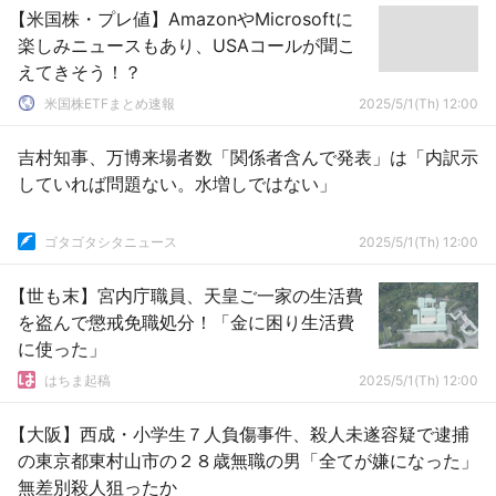
【米国株・プレ値】AmazonやMicrosoftに
楽しみニュースもあり、USAコールが聞こ
えてきそう！？
米国株ETFまとめ速報
2025/5/1(Th) 12:00
吉村知事、万博来場者数「関係者含んで発表」は「内訳示
していれば問題ない。水増しではない」
ゴタゴタシタニュース
2025/5/1(Th) 12:00
【世も末】宮内庁職員、天皇ご一家の生活費
を盗んで懲戒免職処分！「金に困り生活費
に使った」
はちま起稿
2025/5/1(Th) 12:00
【大阪】西成・小学生７人負傷事件、殺人未遂容疑で逮捕
の東京都東村山市の２８歳無職の男「全てが嫌になった」
無差別殺人狙ったか