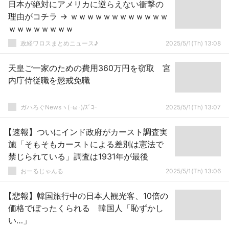
日本が絶対にアメリカに逆らえない衝撃の
理由がコチラ → ｗｗｗｗｗｗｗｗｗｗｗｗ
ｗｗｗｗｗｗｗｗ
政経ワロスまとめニュース♪
2025/5/1(Th) 13:08
天皇ご一家のための費用360万円を窃取 宮
内庁侍従職を懲戒免職
ガハろぐNewsヽ(･ω･)/ｽﾞｺｰ
2025/5/1(Th) 13:07
【速報】ついにインド政府がカースト調査実
施「そもそもカーストによる差別は憲法で
禁じられている」調査は1931年が最後
おーるじゃんる
2025/5/1(Th) 13:06
【悲報】韓国旅行中の日本人観光客、10倍の
価格でぼったくられる 韓国人「恥ずかし
い…」