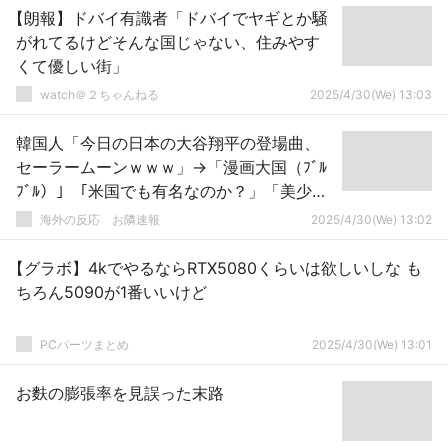
【朗報】ドバイ有識者「ドバイでヤギとか騒
がれてるけどそんな国じゃない、住みやす
くて優しい街」
watch＠２ちゃんねる
2025/4/30(We) 13:03
韓国人「今日の日本の大谷翔平の登場曲、
セーラームーンｗｗｗ」→「漫画大国（ﾌﾞﾙ
ﾌﾞﾙ）」「米国でも有名なのか？」「美少女
アニメGOAT」「大谷も子供の頃はセーラー
海外の反応 お隣速報
2025/4/30(We) 13:02
ムーン見てないふりしながら全部見てたの
かな？」
【グラボ】4kでやるならRTX5080くらいは欲しいしな も
ちろん5090が1番いいけど
PCパーツまとめ
2025/4/30(We) 13:01
お麩の膨張率を見誤った末路