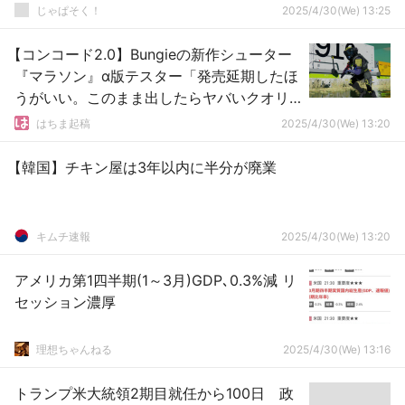
じゃぱそく！
2025/4/30(We) 13:25
【コンコード2.0】Bungieの新作シューター
『マラソン』α版テスター「発売延期したほ
うがいい。このまま出したらヤバいクオリ
ティ」
はちま起稿
2025/4/30(We) 13:20
【韓国】チキン屋は3年以内に半分が廃業
キムチ速報
2025/4/30(We) 13:20
アメリカ第1四半期(1～3月)GDP､0.3%減 リ
セッション濃厚
理想ちゃんねる
2025/4/30(We) 13:16
トランプ米大統領2期目就任から100日 政