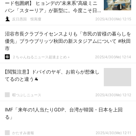
ード包囲網】 ヒョンデの”未来系”高級ミニ
バン「スターリア」が新型に。今度こそ日
本導入の可能性
反日愚国 恨寓瘻
2025/4/30(We) 12:15
沼谷市長クラブライセンスよりも「市民の皆様の暮らしを
優先」ブラウブリッツ秋田の新スタジアムについて #秋田
市
２ちゃんねるニュース超速まとめ＋
2025/4/30(We) 12:14
【閲覧注意】ドバイのヤギ、お前らが想像し
てるのと違う🐐
暇つぶしニュース
2025/4/30(We) 12:12
IMF「来年の1人当たりGDP、台湾が韓国・日本を上回
る」
かたすみ速報
2025/4/30(We) 12:11