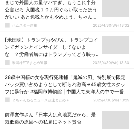
まじで外国人の量ヤバすぎ、もうこれ半分
公害だろ 入国税１０万円ぐらい取ったほう
がいい あと免税とかもやめよう、ちゃんと
外国人から税金取るべき←５万いいね
ハムスター速報
2025/4/30(We) 13:32
【米国株】トランプおやびん、トランプコイ
ンでガツンとインサイダーしてないよ
な！？労働者層にはトランプってどう映っ
てるんだ？
米国株ETFまとめ速報
2025/4/30(We) 13:30
28歳中国籍の女を現行犯逮捕「鬼滅の刃」特別展で限定
バッジ買い占めようとして断られ激高→45歳女性スタッ
フに暴行か #福岡市博物館 | 中国人て東洋人の中で一番黒
人に近いと思うわ
２ちゃんねるニュース超速まとめ＋
2025/4/30(We) 13:29
前澤友作さん「日本人は意地悪だから」景
気低迷の原因への私見にネット賛否