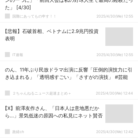
ンの一つに」「前回大会は私の野球人生で最高の経験だっ
た」 [4/30]
国難にあってもの申す！！
2025/4/30(We) 12:55
【悲報】石破首相、ベトナムに2.9兆円投資
表明
IT速報
2025/4/30(We) 12:55
のん、11年ぶり民放ドラマ出演に反響「圧倒的演技力に引
き込まれる」「透明感すごい」「さすがの演技」 #芸能
２ちゃんねるニュース超速まとめ＋
2025/4/30(We) 12:44
【X】前澤友作さん、「日本人は意地悪だか
ら…」景気低迷の原因への私見にネット賛否
政経ch
2025/4/30(We) 12:42