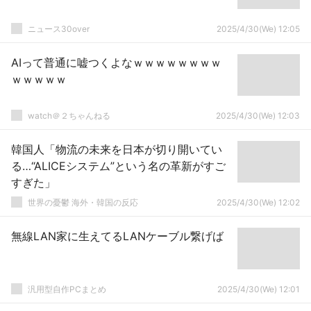
ニュース30over
2025/4/30(We) 12:05
AIって普通に嘘つくよなｗｗｗｗｗｗｗｗ
ｗｗｗｗｗ
watch＠２ちゃんねる
2025/4/30(We) 12:03
韓国人「物流の未来を日本が切り開いてい
る…“ALICEシステム”という名の革新がすご
すぎた」
世界の憂鬱 海外・韓国の反応
2025/4/30(We) 12:02
無線LAN家に生えてるLANケーブル繋げば
汎用型自作PCまとめ
2025/4/30(We) 12:01