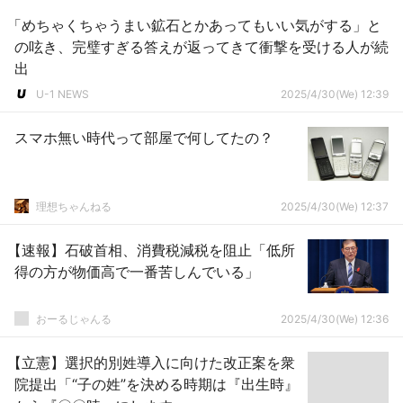
「めちゃくちゃうまい鉱石とかあってもいい気がする」と
の呟き、完璧すぎる答えが返ってきて衝撃を受ける人が続
出
U-1 NEWS
2025/4/30(We) 12:39
スマホ無い時代って部屋で何してたの？
理想ちゃんねる
2025/4/30(We) 12:37
【速報】石破首相、消費税減税を阻止「低所
得の方が物価高で一番苦しんでいる」
おーるじゃんる
2025/4/30(We) 12:36
【立憲】選択的別姓導入に向けた改正案を衆
院提出「“子の姓”を決める時期は『出生時』