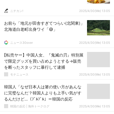
ニチカン!
2025/4/30(We) 13:05
お前ら「地元が田舎すぎてつらい(北関東)」
北海道白老町出身ワイ「😅」
ニュース30over
2025/4/30(We) 13:05
【転売ヤー】中国人女、『鬼滅の刃』特別展
で限定グッズを買い占めようとする→販売
を断ったスタッフに暴行して逮捕
モナニュース
2025/4/30(We) 13:05
韓国人「なぜ日本人は箸の使い方があんな
に完璧なんだ？韓国人よりも上手い気がす
るんだけど…（ﾌﾞﾙﾌﾞﾙ」＝韓国の反応
韓国の反応 | 海外トークログ
2025/4/30(We) 13:05