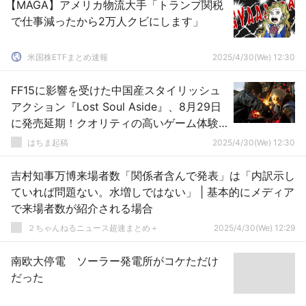
【MAGA】アメリカ物流大手「トランプ関税
で仕事減ったから2万人クビにします」
米国株ETFまとめ速報
2025/4/30(We) 12:30
FF15に影響を受けた中国産スタイリッシュ
アクション『Lost Soul Aside』、8月29日
に発売延期！クオリティの高いゲーム体験
をお届けするため
はちま起稿
2025/4/30(We) 12:30
吉村知事万博来場者数「関係者含んで発表」は「内訳示し
ていれば問題ない。水増しではない」 | 基本的にメディア
で来場者数が紹介される場合
２ちゃんねるニュース超速まとめ＋
2025/4/30(We) 12:29
南欧大停電 ソーラー発電所がコケただけ
だった