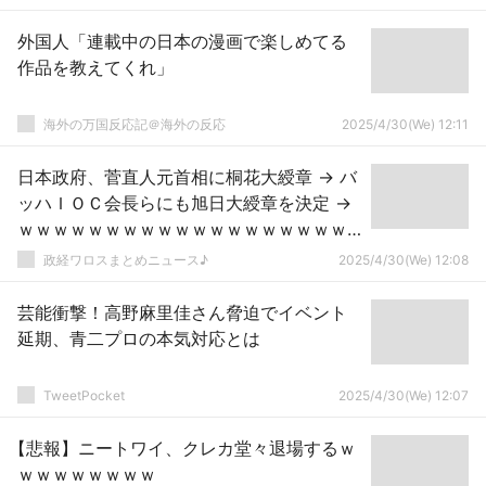
外国人「連載中の日本の漫画で楽しめてる
作品を教えてくれ」
海外の万国反応記＠海外の反応
2025/4/30(We) 12:11
日本政府、菅直人元首相に桐花大綬章 → バ
ッハＩＯＣ会長らにも旭日大綬章を決定 →
ｗｗｗｗｗｗｗｗｗｗｗｗｗｗｗｗｗｗｗ
ｗ
政経ワロスまとめニュース♪
2025/4/30(We) 12:08
芸能衝撃！高野麻里佳さん脅迫でイベント
延期、青二プロの本気対応とは
TweetPocket
2025/4/30(We) 12:07
【悲報】ニートワイ、クレカ堂々退場するｗ
ｗｗｗｗｗｗｗｗ