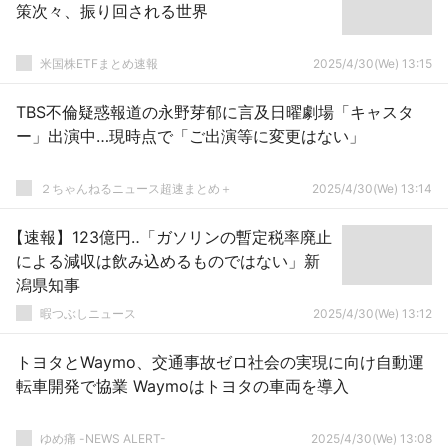
策次々、振り回される世界
米国株ETFまとめ速報
2025/4/30(We) 13:15
TBS不倫疑惑報道の永野芽郁に言及日曜劇場「キャスタ
ー」出演中…現時点で「ご出演等に変更はない」
２ちゃんねるニュース超速まとめ＋
2025/4/30(We) 13:14
【速報】123億円‥「ガソリンの暫定税率廃止
による減収は飲み込めるものではない」新
潟県知事
暇つぶしニュース
2025/4/30(We) 13:12
トヨタとWaymo、交通事故ゼロ社会の実現に向け自動運
転車開発で協業 Waymoはトヨタの車両を導入
ゆめ痛 -NEWS ALERT-
2025/4/30(We) 13:08