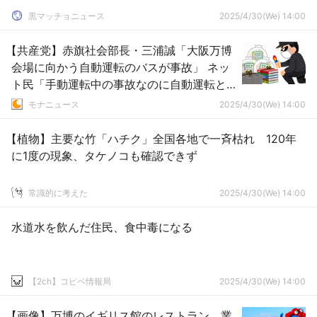
黒マッチョニュース
2025/4/30(We) 14:00
【共産党】赤旗社会部長・三浦誠「大阪万博
会場に向かう自動運転のバスが事故」 ネッ
ト民「手動運転中の事故なのに自動運転と
ミスリードさせるのが赤旗の正義なんです
モナニュース
2025/4/30(We) 14:00
ね」
【植物】主要な竹「ハチク」全国各地で一斉枯れ 120年
に1度の現象、タケノコも確認できず
常識的に考えた
2025/4/30(We) 14:00
水道水を飲んだ住民、食中毒になる
【2ch】コピペ情報局
2025/4/30(We) 14:00
【画像】万博のイギリス館のレストラン、業