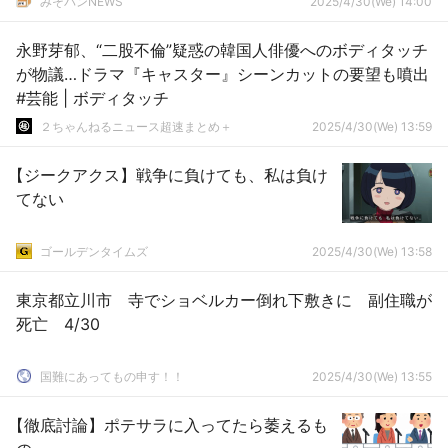
みそパンNEWS
2025/4/30(We) 14:00
永野芽郁、“二股不倫”疑惑の韓国人俳優へのボディタッチ
が物議…ドラマ『キャスター』シーンカットの要望も噴出
#芸能 | ボディタッチ
２ちゃんねるニュース超速まとめ＋
2025/4/30(We) 13:59
【ジークアクス】戦争に負けても、私は負け
てない
ゴールデンタイムズ
2025/4/30(We) 13:58
東京都立川市 寺でショベルカー倒れ下敷きに 副住職が
死亡 4/30
国難にあってもの申す！！
2025/4/30(We) 13:55
【徹底討論】ポテサラに入ってたら萎えるも