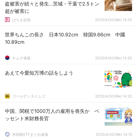
盗被害が続々と発生…茨城・千葉で2.5トン
超が被害に
はちま起稿
2025/4/30(We) 14:20
世界ちんこの長さ 日本10.92cm 韓国9.66cm 中國
10.89cm
キムチ速報
2025/4/30(We) 14:20
あえて今愛知万博の話をしよう
ゴールデンタイムズ
2025/4/30(We) 14:20
中国、関税で1000万人の雇用を喪失か ベ
ッセント米財務長官
米国株ETFまとめ速報
2025/4/30(We) 14:15