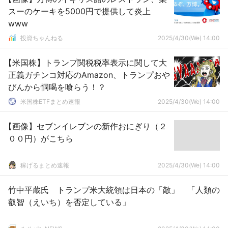
スーのケーキを5000円で提供して炎上
www
投資ちゃんねる
2025/4/30(We) 14:00
【米国株】トランプ関税税率表示に関して大
正義ガチンコ対応のAmazon、トランプおや
びんから恫喝を喰らう！？
米国株ETFまとめ速報
2025/4/30(We) 14:00
【画像】セブンイレブンの新作おにぎり（２
００円）がこちら
稼げるまとめ速報
2025/4/30(We) 14:00
竹中平蔵氏 トランプ米大統領は日本の「敵」 「人類の
叡智（えいち）を否定している」