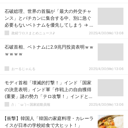
石破総理、世界の首脳が「最大の外交チャ
ンス」とバチカンに集合する中、別に急ぐ
必要もないベトナムを優先してしまう → ｗ
ｗｗｗｗｗｗｗｗｗｗｗｗｗｗｗｗｗｗｗ
政経ワロスまとめニュース♪
2025/4/30(We) 13:08
石破首相、ベトナムに2.9兆円投資表明ｗｗ
ｗｗｗｗ
おーるじゃんる
2025/4/30(We) 13:06
モディ首相「壊滅的打撃！」インド「国家
の決意表明」インド軍「作戦上の自由獲得
(重要」謎の勢力「テロ攻撃！」インドとパ
キスタン「対立激化！(核保有国の緊張」→
/)；｀ω´)＜国家総動員報
2025/4/30(We) 13:06
【衝撃】韓国人「韓国の家庭料理・カレーラ
イスが日本の学校給食で大ヒット！」