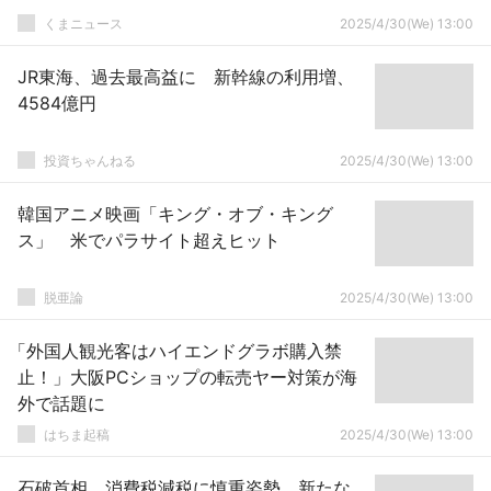
くまニュース
2025/4/30(We) 13:00
JR東海、過去最高益に 新幹線の利用増、
4584億円
投資ちゃんねる
2025/4/30(We) 13:00
韓国アニメ映画「キング・オブ・キング
ス」 米でパラサイト超えヒット
脱亜論
2025/4/30(We) 13:00
「外国人観光客はハイエンドグラボ購入禁
止！」大阪PCショップの転売ヤー対策が海
外で話題に
はちま起稿
2025/4/30(We) 13:00
石破首相、消費税減税に慎重姿勢 新たな