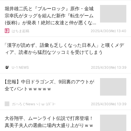
堀井雄二氏と『ブルーロック』原作・金城
宗幸氏がタッグを組んだ新作『転生ゲーム
(仮称)』が発表！絶対に友達と仲が悪くなる
すごろくゲーム
はちま起稿
2025/4/30(We) 13:40
「漢字が読めず、語彙も乏しくなった日本人」と嘆くメデ
ィア、読者から猛烈なツッコミを受けてしまう
U-1 NEWS
2025/4/30(We) 13:39
【悲報】中日ドラゴンズ、9回裏のアウトが
全てバントｗｗｗｗｗ
ガハろぐNewsヽ(･ω･)/ｽﾞｺｰ
2025/4/30(We) 13:39
大谷翔平、ムーンライト伝説で打席登場！
真美子夫人の選曲に場内大盛り上がりｗｗ