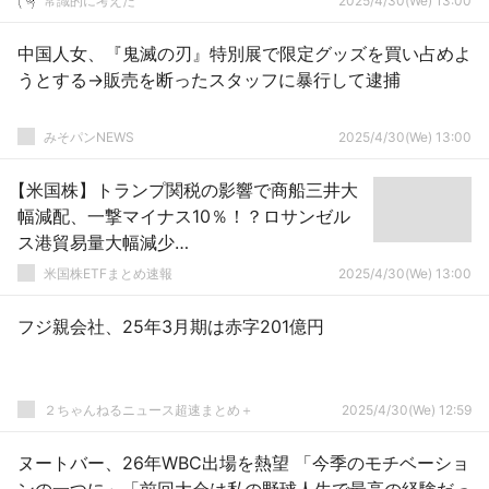
常識的に考えた
2025/4/30(We) 13:00
中国人女、『鬼滅の刃』特別展で限定グッズを買い占めよ
うとする→販売を断ったスタッフに暴行して逮捕
みそパンNEWS
2025/4/30(We) 13:00
【米国株】トランプ関税の影響で商船三井大
幅減配、一撃マイナス10％！？ロサンゼル
ス港貿易量大幅減少…
米国株ETFまとめ速報
2025/4/30(We) 13:00
フジ親会社、25年3月期は赤字201億円
２ちゃんねるニュース超速まとめ＋
2025/4/30(We) 12:59
ヌートバー、26年WBC出場を熱望 「今季のモチベーショ