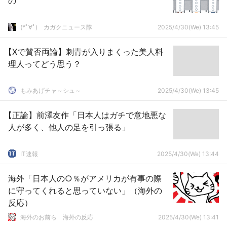
の
(*ﾟ∀ﾟ)ゞカガクニュース隊
2025/4/30(We) 13:45
【Xで賛否両論】刺青が入りまくった美人料
理人ってどう思う？
もみあげチャ～シュ～
2025/4/30(We) 13:45
【正論】前澤友作「日本人はガチで意地悪な
人が多く、他人の足を引っ張る」
IT速報
2025/4/30(We) 13:44
海外「日本人の○％がアメリカが有事の際
に守ってくれると思っていない」（海外の
反応）
海外のお前ら 海外の反応
2025/4/30(We) 13:41