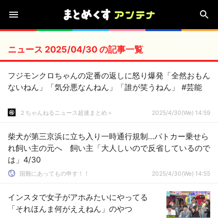
ニュース 2025/04/30 の記事一覧
フジモンクロちゃんの定番の返しに怒り爆発「全然おもん
ないねん」「気分悪なんねん」「誰が笑うねん」 #芸能
２ちゃんねるニュース超速まとめ＋
2025/4/30(We) 14:59
柴犬が第三京浜に立ち入り一時通行規制…パトカー乗せら
れ飼い主の元へ 飼い主「大人しいので反省しているので
は」4/30
国難にあってもの申す！！
2025/4/30(We) 14:55
インスタで女子がアホみたいにやってる
「それほんま何がええねん」のやつ