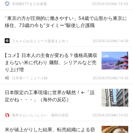
米国株ETFまとめ速報
2025/4/30(We) 14:30
「東京の方が圧倒的に働きやすい」54歳で山形から東京に
移住、73歳の今も”タイミー”駆使し介護職
２ちゃんねるニュース超速まとめ＋
2025/4/30(We) 14:29
【コメ】日本人の主食が変わる？価格高騰収
まらない米に代わり 麺類、シリアルなど売
り上げ増
日本第一！ニュース録
2025/4/30(We) 14:29
日本限定の工事現場に世界が騒然！←「設
定がね・・・」（海外の反応）
海外さんいらっしゃい 海外の反応
2025/4/30(We) 14:20
米が値上がりした結果、転売組織による窃