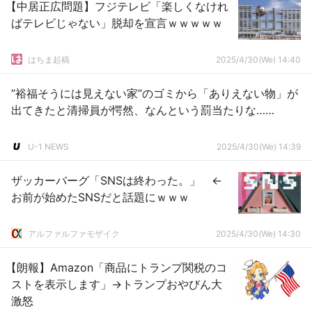
【中居正広問題】フジテレビ「楽しくなけれ
ばテレビじゃない」脱却を宣言ｗｗｗｗｗ
はちま起稿
2025/4/30(We) 14:40
”裕福そうには見えない家”のゴミから「ありえない物」が
出てきたと清掃員が愕然、なんという罰当たりな……
U-1 NEWS
2025/4/30(We) 14:39
ザッカーバーグ「SNSは終わった。」 ←
お前が始めたSNSだと話題にｗｗｗ
アルファルファモザイク
2025/4/30(We) 14:30
【朗報】Amazon「商品にトランプ関税のコ
ストを表示します」→トランプおやびん大
激怒