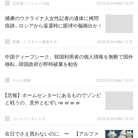
日本第一！ニュース録
2025/4/30(We) 12:29
捕虜のウクライナ人女性記者の遺体に拷問
痕跡…ロシアから返還時に眼球や脳摘出か！
軍事・ミリタリー速報☆彡
2025/4/30(We) 12:21
中国ディープシーク、韓国利用者の個人情報を無断で国外
移転…韓国政府が即時破棄を勧告
キムチ速報
2025/4/30(We) 12:20
【悲報】ホームセンターにあるものでゾンビ
と戦うの、意外とむずいw w w w
ゴールデンタイムズ
2025/4/30(We) 12:19
在日でさえ買わないのに 〜 【アルファ