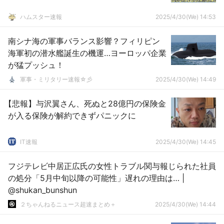
ハムスター速報
2025/4/30(We) 14:53
南シナ海の軍事バランス影響？フィリピン
海軍初の潜水艦誕生の機運…ヨーロッパ企業
が猛プッシュ！
軍事・ミリタリー速報☆彡
2025/4/30(We) 14:49
【悲報】与沢翼さん、死ぬと28億円の保険金
が入る保険が解約できずパニックに
IT速報
2025/4/30(We) 14:45
フジテレビ中居正広氏の女性トラブル関与報じられた社員
の処分「5月中旬以降の可能性」遅れの理由は… |
@shukan_bunshun
２ちゃんねるニュース超速まとめ＋
2025/4/30(We) 14:44