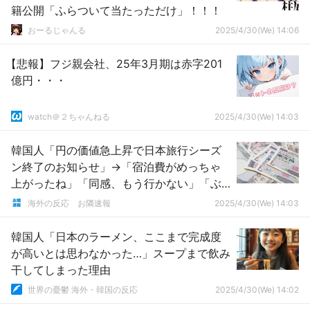
籍公開「ふらついて当たっただけ」！！！
おーるじゃんる
2025/4/30(We) 14:06
【悲報】フジ親会社、25年3月期は赤字201
億円・・・
watch＠２ちゃんねる
2025/4/30(We) 14:03
韓国人「円の価値急上昇で日本旅行シーズ
ン終了のお知らせ」→「宿泊費がめっちゃ
上がったね」「同感、もう行かない」「ぶ
っちゃけ円安の時に行った人たちはそもそ
海外の反応 お隣速報
2025/4/30(We) 14:03
も海外に行く余力がないのに無理して行っ
たんだと思う」
韓国人「日本のラーメン、ここまで完成度
が高いとは思わなかった…」スープまで飲み
干してしまった理由
世界の憂鬱 海外・韓国の反応
2025/4/30(We) 14:02