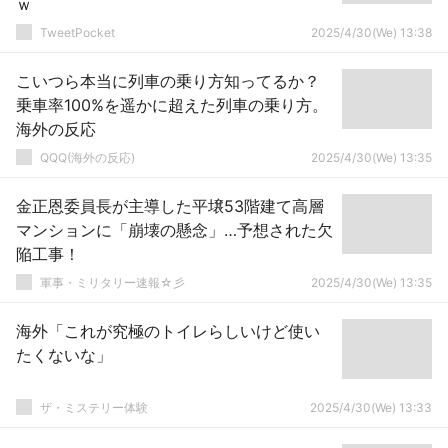
ｗ
TweetPocket
2025/4/30(We) 13:38
こいつら本当に列車の乗り方知ってるか？
乗車率100%を遥かに超えた列車の乗り方。
海外の反応
QQQ(海外の反応)
2025/4/30(We) 13:35
金正恩委員長が主導した平壌53階建て高層
マンションに「崩壊の懸念」…予想された欠
陥工事！
軍事・ミリタリー速報☆彡
2025/4/30(We) 13:35
海外「これが究極のトイレらしいけど使い
たくないな」
ザ・ミステリー体験
2025/4/30(We) 13:33