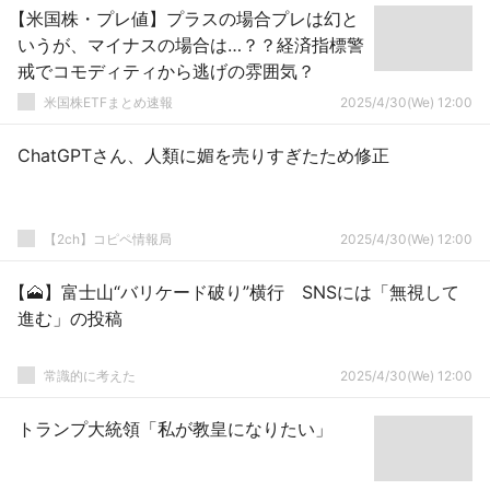
【米国株・プレ値】プラスの場合プレは幻と
いうが、マイナスの場合は…？？経済指標警
戒でコモディティから逃げの雰囲気？
米国株ETFまとめ速報
2025/4/30(We) 12:00
ChatGPTさん、人類に媚を売りすぎたため修正
【2ch】コピペ情報局
2025/4/30(We) 12:00
【🗻】富士山“バリケード破り”横行 SNSには「無視して
進む」の投稿
常識的に考えた
2025/4/30(We) 12:00
トランプ大統領「私が教皇になりたい」