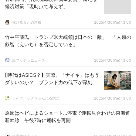
経済対策「現時点で考えず」
稼げるまとめ速報
2025/4/30(We) 13:00
竹中平蔵氏 トランプ米大統領は日本の「敵」 「人類の
叡智（えいち）を否定している」
黒マッチョニュース
2025/4/30(We) 13:00
【時代はASICS？】実際、「ナイキ」はもう
ダサいのか？ ブランド力の低下が深刻
ライフハックちゃんねる弐式
2025/4/30(We) 13:00
原因はヘビによるショート…停電で運転見合わせの東海道
新幹線 午後7時に運転を再開