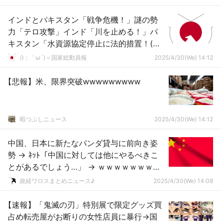
インドとパキスタン「戦争危機！」謎の勢
力「テロ攻撃」インド「川を止める！」パ
キスタン「水資源協定停止に法的措置！(飲
料水ｲﾝﾄﾞ頼み」トランプ政権「介入！」→
/)；｀ω´)＜国家総動員報
2025/4/30(We) 14:12
【悲報】米、限界突破wwwwwwwww
暇つぶしニュース
2025/4/30(We) 14:12
中国、日本に新たなパンダ貸与に前向き姿
勢 → ﾈｯﾄ「中国に対しては他にやるべきこ
とがあるでしょう…」 → ｗｗｗｗｗｗｗｗ
ｗｗｗｗｗｗｗｗｗｗｗｗ
政経ワロスまとめニュース♪
2025/4/30(We) 14:08
【速報】「鬼滅の刃」特別展で限定グッズ買
占め転売屋がお断りの女性店員に暴行→国