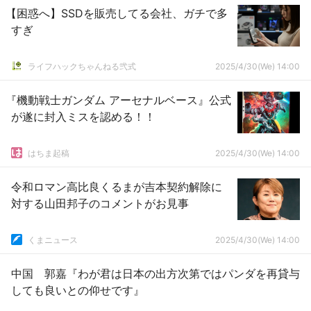
【困惑へ】SSDを販売してる会社、ガチで多
すぎ
ライフハックちゃんねる弐式
2025/4/30(We) 14:00
『機動戦士ガンダム アーセナルベース』公式
が遂に封入ミスを認める！！
はちま起稿
2025/4/30(We) 14:00
令和ロマン高比良くるまが吉本契約解除に
対する山田邦子のコメントがお見事
くまニュース
2025/4/30(We) 14:00
中国 郭嘉『わが君は日本の出方次第ではパンダを再貸与
しても良いとの仰せです』