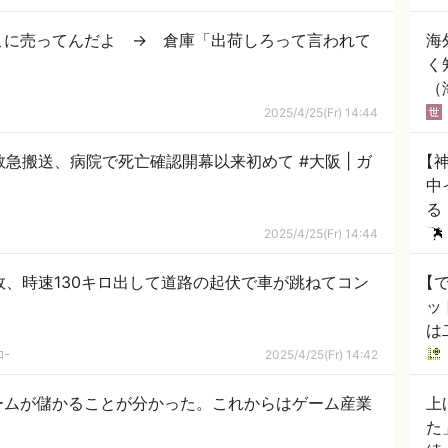
こに売ってんだよ → 倉庫「出荷しろって言われて
海
く
（
2025/4/25(Fr) 14:44
急搬送、病院で死亡確認開幕以来初めて #大阪 | ガ
【
中
る
ｗ
2025/4/25(Fr) 14:44
故、時速130キロ出して道路の起伏で車が跳ねてコン
【
ッ
は
ｺｰ
2025/4/25(Fr) 14:42
ームが儲かることが分かった。これからはゲーム産業
上
た