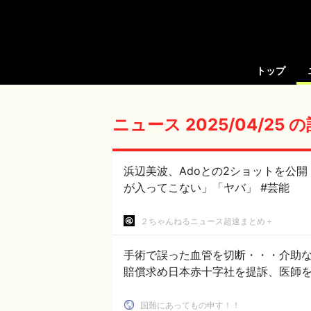
トップ
ニュース 2025/04/25 
浜辺美波、Adoとの2ショットを公
が入ってこない」「ヤバ」 #芸能
２ちゃんねるニュース超速まとめ＋
手術で誤った血管を切断・・・介助な
賠償求め日本赤十字社を提訴、医師を
国難にあってもの申す！！