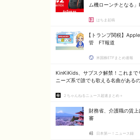
ム機ローンチとなる」P
はちま起稿
【トランプ関税】Appl
管 FT報道
米国株ETFまとめ速報
KinKiKids、サブスク解禁！これまで
ニーズ系で誰でも歌える名曲がある
２ちゃんねるニュース超速まとめ＋
財務省、介護職の賃上
審
日本第一！ニュース録