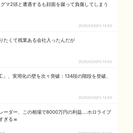
グマ2頭と遭遇するも顔面を蹴って負傷してしまう
2025/4/25(Fr) 14:00
りたくて残業ある会社入ったんだが
2025/4/25(Fr) 14:00
工」、実用化の壁を次々突破：134段の階段を登破、
2025/4/25(Fr) 14:00
トレーダー、この相場で8000万円の利益‥‥ホロライブ
すぎるｗ