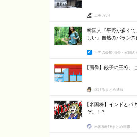
ニチカン!
韓国人『平野が多くて
しい』自然のバランス
世界の憂鬱 海外・韓国の
【画像】餃子の王将、こ
稼げるまとめ速報
【米国株】インドとパ
ぞ…！？
米国株ETFまとめ速報