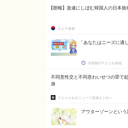
【朗報】急速にしぼむ韓国人の日本旅
キムチ速報
「あなたはニーズに適
米国株ETFまとめ速報
不同意性交と不同意わいせつの罪で
身
２ちゃんねるニュース超速まとめ＋
アウターゾーンという