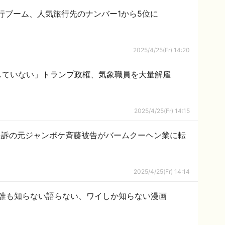
行ブーム、人気旅行先のナンバー1から5位に
2025/4/25(Fr) 14:20
していない」トランプ政権、気象職員を大量解雇
2025/4/25(Fr) 14:15
起訴の元ジャンポケ斉藤被告がバームクーヘン業に転
2025/4/25(Fr) 14:14
誰も知らない語らない、ワイしか知らない漫画