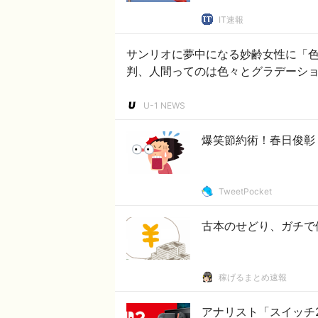
IT速報
サンリオに夢中になる妙齢女性に「
判、人間ってのは色々とグラデーシ
U-1 NEWS
爆笑節約術！春日俊彰
TweetPocket
古本のせどり、ガチで
稼げるまとめ速報
アナリスト「スイッチ