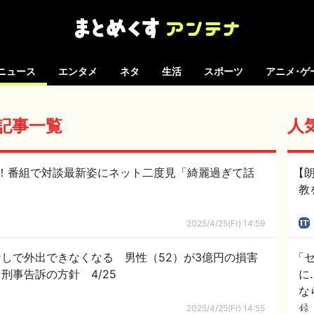
ニュース
エンタメ
ネタ
生活
スポーツ
アニメ･ゲ
の記事一覧
人
開！番組で対談最新姿にネット二度見「綺麗過ぎて話
【
教
2025/4/25(Fr) 14:59
しで外出できなくなる 男性（52）が3億円の損害
「
刑事告訴の方針 4/25
に
な
2025/4/25(Fr) 14:55