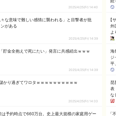
続
る
2025/4/25(Fr) 14:40
色々な意味で難しい感情に襲われる」と目撃者が批
【
ョンがある
外
より
★
2025/4/25(Fr) 14:39
「貯金全抱えで死にたい」発言に共感続出ｗｗｗ
海
ジ
平
2025/4/25(Fr) 14:39
儲かり過ぎてワロタｗｗｗｗｗｗｗｗｗｗ
琵
表
な
2025/4/25(Fr) 14:33
2は予約時点で660万台。史上最大規模の家庭用ゲー
「