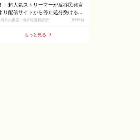
！」超人気ストリーマーが反移民発言
より配信サイトから停止処分受ける
海外の反応]
海外の反応 | 海外報道翻訳所
1時間前
もっと見る