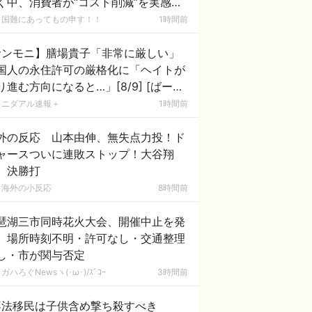
く中、消費者が“コスト削減”を実感す
場面 [8/9]
国難にあってもの申す！！
1時間前
サンモニ】膳場貴子「非常に厳しい」
国人の永住許可の厳格化に「ヘイトが
進む方向になると…」[8/9] [ばーど
]
ニダアル速報＋
1時間前
外の反応 山本由伸、無失点力投！ド
ャースついに連敗ストップ！大谷翔
、決勝打
海外の小反応
8時間前
琶湖三市同時花火大会、開催中止を発
 場所時刻不明・許可なし・交通整理
し・市が関与否定
ガハろぐNewsヽ(･ω･)/ｽﾞｺｰ
3時間前
不法移民は子供含め撃ち殺すべき