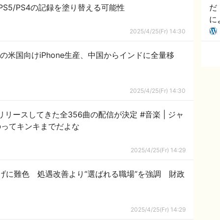
S5/PS4の記録を塗り替える可能性
だ
に
[
2025/4/25(Fr) 14:30
eの米国向けiPhone生産、中国からインドに全量移
2025/4/25(Fr) 14:30
リリースしてきた全356曲の配信が決定 #音楽 | ジャ
のってキンキまでだよな
2025/4/25(Fr) 14:29
げに難色 処遇改善より”選ばれる職場”を強調 財政
2025/4/25(Fr) 14:29