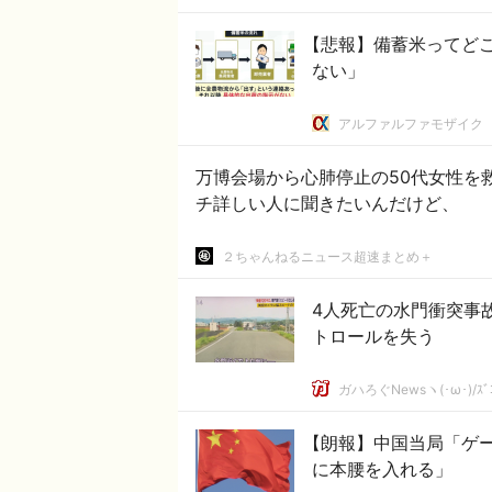
【悲報】備蓄米ってど
ない」
アルファルファモザイク
万博会場から心肺停止の50代女性を救
チ詳しい人に聞きたいんだけど、
２ちゃんねるニュース超速まとめ＋
4人死亡の水門衝突事
トロールを失う
ガハろぐNewsヽ(･ω･)/ｽﾞ
【朗報】中国当局「ゲ
に本腰を入れる」