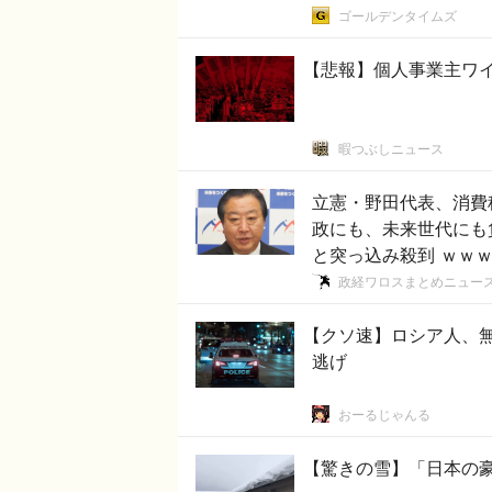
ゴールデンタイムズ
【悲報】個人事業主ワ
暇つぶしニュース
立憲・野田代表、消費
政にも、未来世代にも
と突っ込み殺到 ｗｗ
政経ワロスまとめニュー
【クソ速】ロシア人、
逃げ
おーるじゃんる
【驚きの雪】「日本の