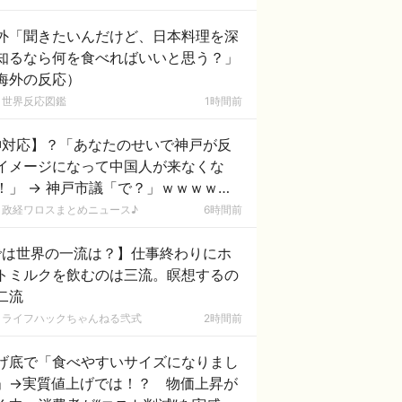
外「聞きたいんだけど、日本料理を深
知るなら何を食べればいいと思う？」
海外の反応）
世界反応図鑑
1時間前
神対応】？「あなたのせいで神戸が反
イメージになって中国人が来なくな
！」 → 神戸市議「で？」ｗｗｗｗｗ
ｗｗｗｗｗｗｗｗｗ
政経ワロスまとめニュース♪
6時間前
では世界の一流は？】仕事終わりにホ
トミルクを飲むのは三流。瞑想するの
二流
ライフハックちゃんねる弐式
2時間前
げ底で「食べやすいサイズになりまし
」→実質値上げでは！？ 物価上昇が