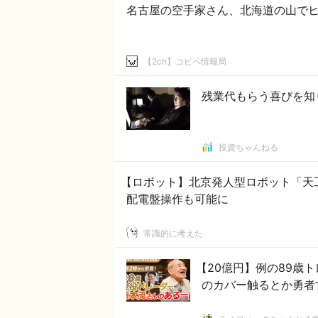
名古屋の空手家さん、北海道の山でヒ
【2ch】コピペ情報局
残業代もらう喜びを知
投資ちゃんねる
【ロボット】北京発人型ロボット「天
配電盤操作も可能に
常識的に考えた
【20億円】例の89歳
のカバー触るとか勇者