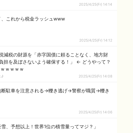
2025/4/25(Fr) 14:14
イ、これから税金ラッシュwww
2025/4/25(Fr) 14:12
税減税の財源を「赤字国債に頼ることなく、地方財
負担を及ぼさないよう確保する！」 ← どうやって？
ｗｗｗｗｗｗ
ス♪
2025/4/25(Fr) 14:08
無断駐車を注意される→轢き逃げ→警察が職質→轢き
2025/4/25(Fr) 14:06
豪雪、予想以上！世界1位の積雪量ってマジ？」