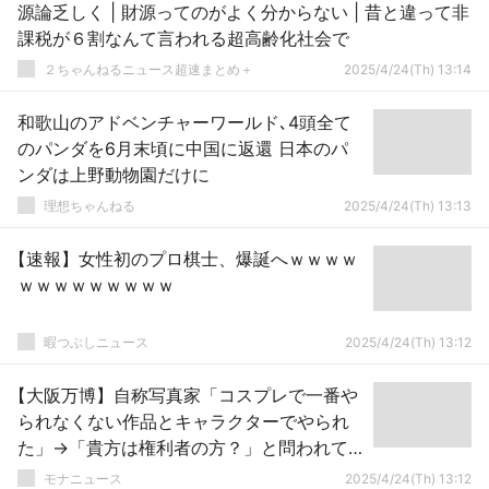
源論乏しく | 財源ってのがよく分からない | 昔と違って非
課税が６割なんて言われる超高齢化社会で
２ちゃんねるニュース超速まとめ＋
2025/4/24(Th) 13:14
和歌山のアドベンチャーワールド､4頭全て
のパンダを6月末頃に中国に返還 日本のパ
ンダは上野動物園だけに
理想ちゃんねる
2025/4/24(Th) 13:13
【速報】女性初のプロ棋士、爆誕へｗｗｗｗ
ｗｗｗｗｗｗｗｗｗ
暇つぶしニュース
2025/4/24(Th) 13:12
【大阪万博】自称写真家「コスプレで一番や
られなくない作品とキャラクターでやられ
た」→「貴方は権利者の方？」と問われて
「日本語の勉強頑張ってください✨」と意味
モナニュース
2025/4/24(Th) 13:12