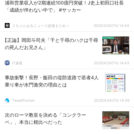
浦和営業収入が2期連続100億円突破！J史上初田口社長
「成績が伴わない中で」 #サッカー
２ちゃんねるニュース超速まとめ＋
2025/4/24(Th) 14:44
【正論】岡田斗司夫「千と千尋のハクは千尋
の死んだお兄さん」
IT速報
2025/4/24(Th) 14:43
事故衝撃！長野・飯田の堤防道路で若者4人
乗り車が水門激突の理由とは
TweetPocket
2025/4/24(Th) 14:39
次のローマ教皇を決める「コンクラー
ベ」、本当に根比べだった