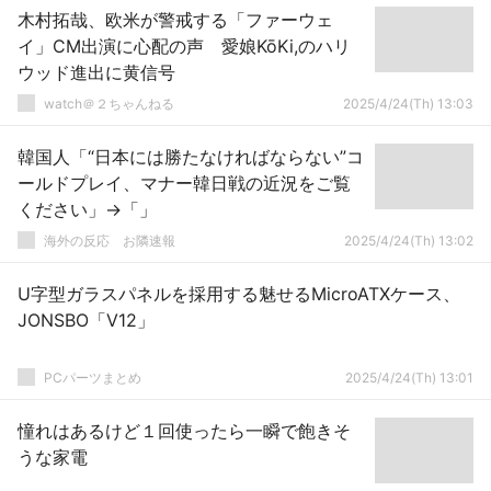
木村拓哉、欧米が警戒する「ファーウェ
イ」CM出演に心配の声 愛娘KōKi,のハリ
ウッド進出に黄信号
watch＠２ちゃんねる
2025/4/24(Th) 13:03
韓国人「“日本には勝たなければならない”コ
ールドプレイ、マナー韓日戦の近況をご覧
ください」→「」
海外の反応 お隣速報
2025/4/24(Th) 13:02
U字型ガラスパネルを採用する魅せるMicroATXケース、
JONSBO「V12」
PCパーツまとめ
2025/4/24(Th) 13:01
憧れはあるけど１回使ったら一瞬で飽きそ
うな家電