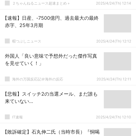
２ちゃんねるニュース超速まとめ＋
2025/4/24(Th) 12:14
【速報】日産、‐7500億円、過去最大の最終
赤字、25年3月期
暇つぶしニュース
2025/4/24(Th) 12:12
外国人「良い意味で予想外だった傑作写真
を見せていく！」
海外の万国反応記＠海外の反応
2025/4/24(Th) 12:11
【悲報】スイッチ2の当選メール、まだ誰も
来ていない…
IT速報
2025/4/24(Th) 12:10
【敗訴確定】石丸伸二氏（当時市長）『恫喝