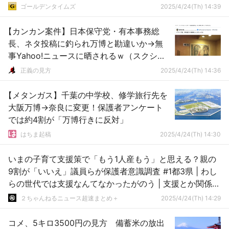
ゴールデンタイムズ
2025/4/24(Th) 14:39
【カンカン案件】日本保守党・有本事務総
長、ネタ投稿に釣られ万博と勘違いか→無
事Yahoo!ニュースに晒されるｗ（スクショ
あり）
正義の見方
2025/4/24(Th) 14:36
【メタンガス】千葉の中学校、修学旅行先を
大阪万博→奈良に変更！保護者アンケート
では約4割が「万博行きに反対」
はちま起稿
2025/4/24(Th) 14:30
いまの子育て支援策で「もう1人産もう」と思える？親の
9割が「いいえ」議員らが保護者意識調査 #1都3県 | わし
らの世代では支援なんてなかったがのう | 支援とか関係な
くね
２ちゃんねるニュース超速まとめ＋
2025/4/24(Th) 14:29
コメ、5キロ3500円の見方 備蓄米の放出