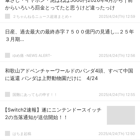
傘さし・イヤホン・泥はねは5000円2026年4月から | 前
からいろいろ罰金とってたと思うけど違ったっけ
２ちゃんねるニュース超速まとめ＋
2025/4/24(Th) 12:59
日産、過去最大の最終赤字７５００億円の見通し…２５年
３月期…
ゆめ痛 -NEWS ALERT-
2025/4/24(Th) 12:56
和歌山アドベンチャーワールドのパンダ4頭、すべて中国
に返還 パンダは上野動物園だけに 4/24
国難にあってもの申す！！
2025/4/24(Th) 12:55
【Switch2速報】遂にニンテンドースイッチ
2の当落通知が送信開始！！
はちま起稿
2025/4/24(Th) 12:50