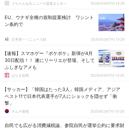
２ちゃんねるニュース超速まとめ＋
2025/4/24(Th) 13:29
EU、ウナギ全種の規制提案検討 ワシント
ン条約で
日本第一！ニュース録
2025/4/24(Th) 13:29
【速報】スマホゲー『ポケポケ』新弾が4月
30日配信！！ 遂にリーリエが登場、そして
ふしぎなアメも
はちま起稿
2025/4/24(Th) 13:20
【サッカー】「韓国はたった3人」韓国メディア、アジア
ベスト11で日本代表選手が7人にショックを隠せず「衝
撃」
キムチ速報
2025/4/24(Th) 13:20
自民でも広がる消費減税論、参院自民が選挙公約に要求財