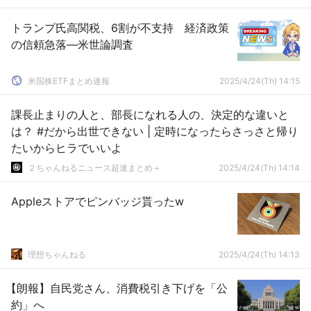
トランプ氏高関税、6割が不支持 経済政策
の信頼急落―米世論調査
米国株ETFまとめ速報
2025/4/24(Th) 14:15
課長止まりの人と、部長になれる人の、決定的な違いと
は？ #だから出世できない | 定時になったらさっさと帰り
たいからヒラでいいよ
２ちゃんねるニュース超速まとめ＋
2025/4/24(Th) 14:14
Appleストアでピンバッジ貰ったw
理想ちゃんねる
2025/4/24(Th) 14:13
【朗報】自民党さん、消費税引き下げを「公
約」へ