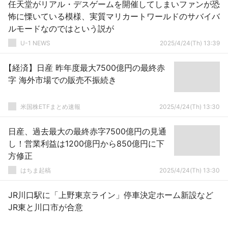
任天堂がリアル・デスゲームを開催してしまいファンが恐
怖に慄いている模様、実質マリカートワールドのサバイバ
ルモードなのではという説が
U-1 NEWS
2025/4/24(Th) 13:39
【経済】日産 昨年度最大7500億円の最終赤
字 海外市場での販売不振続き
米国株ETFまとめ速報
2025/4/24(Th) 13:30
日産、過去最大の最終赤字7500億円の見通
し！営業利益は1200億円から850億円に下
方修正
はちま起稿
2025/4/24(Th) 13:30
JR川口駅に「上野東京ライン」停車決定ホーム新設など
JR東と川口市が合意