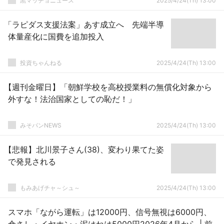
黒マッチョニュース
2025/4/24(Th) 13:00
「ラピダス支援法案」あす成立へ 先端半導
体量産化に国費を追加投入
投資ちゃんねる
2025/4/24(Th) 13:00
【週刊金曜日】「朝鮮学校を高校授業料の無償化対象から
外すな！法治国家としての恥だ！」
みそパンNEWS
2025/4/24(Th) 13:00
【悲報】北川景子さん(38)、変わり果てた姿
で発見される
もみあげチャ～シュ～
2025/4/24(Th) 13:00
スマホ「ながら運転」は12000円、信号無視は6000円、