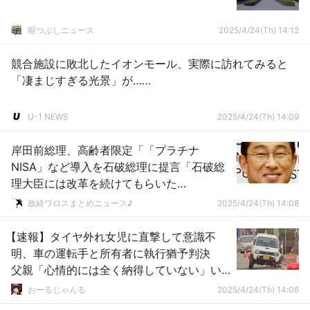
暇つぶしニュース
2025/4/24(Th) 14:12
競合施設に敗北したイオンモール、実際に訪れてみると
「凄まじすぎる光景」が……
U-1 NEWS
2025/4/24(Th) 14:09
岸田前総理、高齢者限定「「プラチナ
NISA」など導入を石破総理に提言「石破総
理大臣には改革を続けてもらいた
い！！！」ｗｗｗｗｗｗｗｗｗｗｗｗｗｗ
政経ワロスまとめニュース♪
2025/4/24(Th) 14:08
ｗｗｗｗ
【速報】タイヤ外れ女児に直撃して意識不
明、車の運転手と所有者に執行猶予判決
父親「心情的には全く納得していない」い
まも意識不明
おーるじゃんる
2025/4/24(Th) 14:06