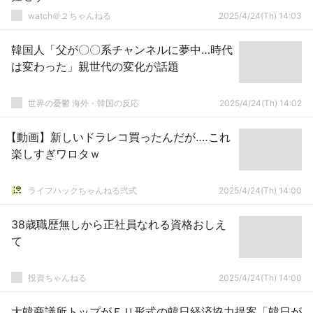
watch＠２ちゃんねる
2025/4/24(Th) 14:03
韓国人「父が〇〇系チャンネルに夢中…時代
は変わった」親世代の変化が話題
世界の憂鬱 海外・韓国の反応
2025/4/24(Th) 14:02
【動画】新しいドラレコ買ったんだが‥‥これ
楽しすぎワロタｗ
ライフハックちゃんねる弐式
2025/4/24(Th) 14:00
38歳職歴無しから正社員なれる資格おしえ
て
投資ちゃんねる
2025/4/24(Th) 14:00
大韓商議所トップがＥＵ形式の韓日経済協力提案「韓日が