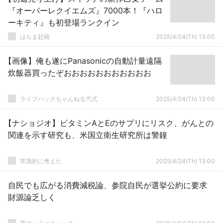
『オーバーレクイエムズ』7000本！『ハロ
ーキティ』も初登場ランクイン
はちま起稿
2025/4/24(Th) 13:00
【画像】俺も遂にPanasonicの自動計量遠隔
炊飯器買ったぞおおおおおおおおおおお
ライフハックちゃんねる弐式
2025/4/24(Th) 13:00
【ナショジオ】ビタミンAとEのサプリにリスク、がんとの
関連を示す研究も、米国立衛生研究所は警鐘
常識的に考えた
2025/4/24(Th) 13:00
自民でも広がる消費減税論、参院自民が選挙公約に要求
財源論乏しく