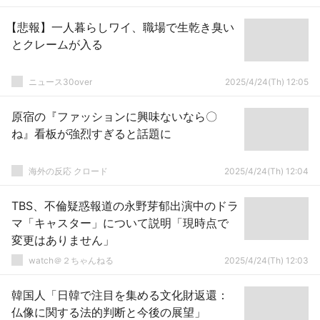
【悲報】一人暮らしワイ、職場で生乾き臭い
とクレームが入る
ニュース30over
2025/4/24(Th) 12:05
原宿の『ファッションに興味ないなら〇
ね』看板が強烈すぎると話題に
海外の反応 クロード
2025/4/24(Th) 12:04
TBS、不倫疑惑報道の永野芽郁出演中のドラ
マ「キャスター」について説明「現時点で
変更はありません」
watch＠２ちゃんねる
2025/4/24(Th) 12:03
韓国人「日韓で注目を集める文化財返還：
仏像に関する法的判断と今後の展望」