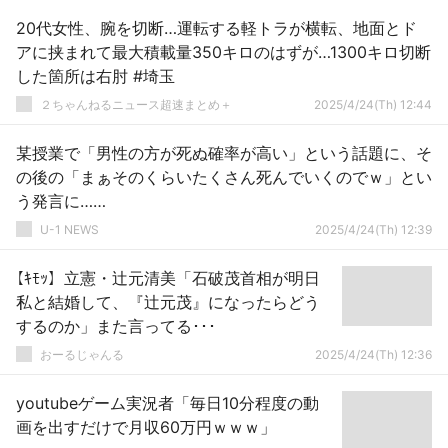
20代女性、腕を切断…運転する軽トラが横転、地面とド
アに挟まれて最大積載量350キロのはずが…1300キロ切断
した箇所は右肘 #埼玉
２ちゃんねるニュース超速まとめ＋
2025/4/24(Th) 12:44
某授業で「男性の方が死ぬ確率が高い」という話題に、そ
の後の「まぁそのくらいたくさん死んでいくのでｗ」とい
う発言に……
U-1 NEWS
2025/4/24(Th) 12:39
【ｷﾓｯ】立憲・辻元清美「石破茂首相が明日
私と結婚して、『辻元茂』になったらどう
するのか」また言ってる･･･
おーるじゃんる
2025/4/24(Th) 12:36
youtubeゲーム実況者「毎日10分程度の動
画を出すだけで月収60万円ｗｗｗ」