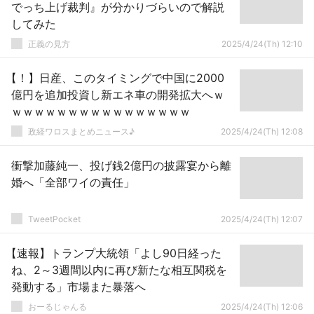
でっち上げ裁判』が分かりづらいので解説
してみた
正義の見方
2025/4/24(Th) 12:10
【！】日産、このタイミングで中国に2000
億円を追加投資し新エネ車の開発拡大へｗ
ｗｗｗｗｗｗｗｗｗｗｗｗｗｗｗｗ
政経ワロスまとめニュース♪
2025/4/24(Th) 12:08
衝撃加藤純一、投げ銭2億円の披露宴から離
婚へ「全部ワイの責任」
TweetPocket
2025/4/24(Th) 12:07
【速報】トランプ大統領「よし90日経った
ね、2～3週間以内に再び新たな相互関税を
発動する」市場また暴落へ
おーるじゃんる
2025/4/24(Th) 12:06