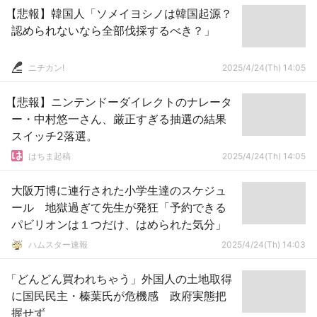
【悲報】韓国人「ソメイヨシノは韓国起源？
認められないなら全部伐採するべき？」
ニチカン!
2025/4/24(Th) 14:05
【悲報】ニンテンドーダイレクトのナレータ
ー・中村悠一さん、厳正すぎる抽選の結果
スイッチ2落選。
はちま起稿
2025/4/24(Th) 14:05
大阪万博に連行された小学生達のスケジュ
ール 地獄過ぎて先生が発狂「予約できる
パビリオンは１つだけ、はめられた気分」
ハムスター速報
2025/4/24(Th) 14:03
「どんどん買われちゃう」外国人の土地取得
に国民民主・榛葉氏が危機感 政府実態把
握せず