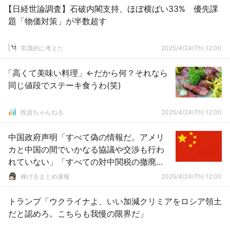
【日経世論調査】石破内閣支持、ほぼ横ばい33% 優先課
題「物価対策」が半数超す
常識的に考えた
2025/4/24(Th) 12:00
「高くて美味い料理」←だから何？それなら
同じ値段でステーキ食うわ(笑)
投資ちゃんねる
2025/4/24(Th) 12:00
中国政府声明「すべて偽の情報だ。アメリ
カと中国の間でいかなる協議や交渉も行わ
れていない」「すべての対中関税の撤廃
を」
稼げるまとめ速報
2025/4/24(Th) 12:00
トランプ「ウクライナよ、いい加減クリミアをロシア領土
だと認めろ。こちらも我慢の限界だ」