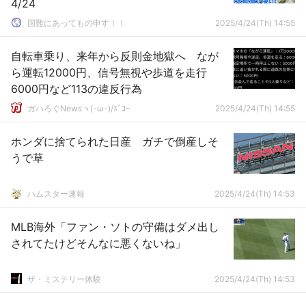
4/24
国難にあってもの申す！！
2025/4/24(Th) 14:55
自転車乗り、来年から反則金地獄へ なが
ら運転12000円、信号無視や歩道を走行
6000円など113の違反行為
ガハろぐNewsヽ(･ω･)/ｽﾞｺｰ
2025/4/24(Th) 14:55
ホンダに捨てられた日産 ガチで倒産しそ
うで草
ハムスター速報
2025/4/24(Th) 14:53
MLB海外「ファン・ソトの守備はダメ出し
されてたけどそんなに悪くないね」
ザ・ミステリー体験
2025/4/24(Th) 14:53