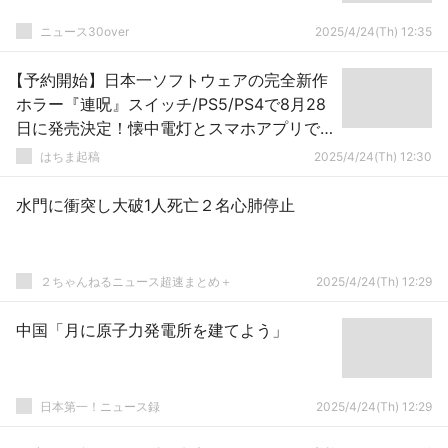
ニュース30over
2025/4/24(Th) 12:35
【予約開始】日本一ソフトウェアの完全新作
ホラー『連呪』スイッチ/PS5/PS4で8月28
日に発売決定！懐中電灯とスマホアプリで
心霊スポットめぐり
はちま起稿
2025/4/24(Th) 12:30
水門に衝突し大破1人死亡２名心肺停止
２ちゃんねるニュース超速まとめ＋
2025/4/24(Th) 12:29
中国「月に原子力発電所を建てよう」
日本第一！ニュース録
2025/4/24(Th) 12:29