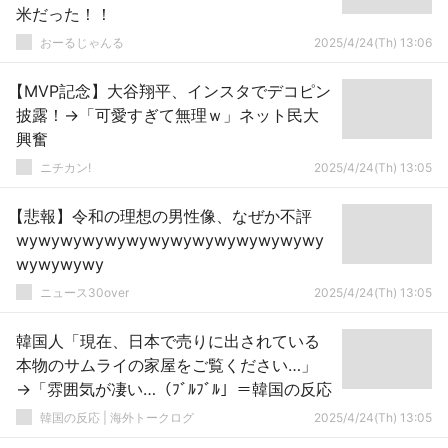
米だった！！
おーるじゃんる
2025/4/24(Th) 13:06
【MVP記念】大谷翔平、インスタでデコピン
披露！→「可愛すぎて無理ｗ」ネット民大
興奮
ニチカン!
2025/4/24(Th) 13:05
【悲報】令和の理想の男性像、なぜか不評
wywywywywywywywywywywywywywy
wywywywy
ニュース30over
2025/4/24(Th) 13:05
韓国人「現在、日本で売りに出されている
本物のサムライの家屋をご覧ください…」
→「雰囲気が凄い…（ﾌﾞﾙﾌﾞﾙ」＝韓国の反応
韓国の反応 | 海外トークログ
2025/4/24(Th) 13:05