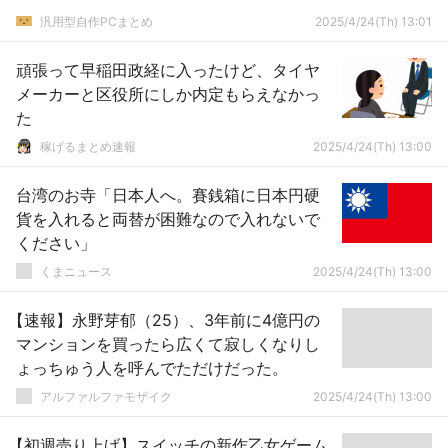
汎用型自作PCまとめ
2025/4/24(Th) 13:01
頑張って早稲田政経に入ったけど、タイヤ
メーカーと区役所にしか内定もらえなかっ
た
稼げるまとめ速報
2025/4/24(Th) 13:00
台湾のお寺「日本人へ。賽銭箱に日本円硬
貨を入れると両替が困難なので入れないで
ください」
くまニュース
2025/4/24(Th) 13:00
【速報】永野芽郁（25）、3年前に4億円の
マンションを買ったら広くて寂しくなりし
ょっちゅう人を呼んでただけだった。
アルファルファモザイク
2025/4/24(Th) 13:00
【初週売り上げ】スイッチの新作乙女ゲーム