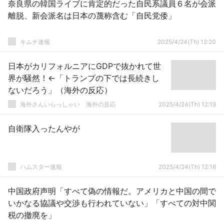
奈良県の韓国ライブに肯定的だった自民系議員６名が会派
離脱、新会派名は日本の蔑称含む「自民党倭」
キムチ速報
2025/4/24(Th) 12:20
日本がカリフォルニアにGDPで抜かれて世
界が騒然！←「トランプの下では長続きし
ないだろう」（海外の反応）
海外さんいらっしゃい 海外の反応
2025/4/24(Th) 12:19
自衛隊入ったんやが
ハムスター速報
2025/4/24(Th) 12:16
中国政府声明「すべて偽の情報だ。アメリカと中国の間で
いかなる協議や交渉も行われていない」「すべての対中関
税の撤廃を」