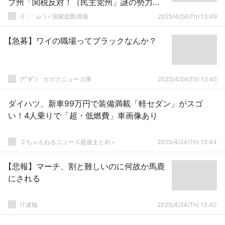
プ州「関税反対！（民主党州」謎の勢力
「差し止め訴訟！」中国「関税撤廃要
/)；｀ω´)＜国家総動員報
2025/4/24(Th) 13:49
求！」→
【急募】ワイの職場ってブラックなんか？
(*ﾟ∀ﾟ)ゞカガクニュース隊
2025/4/24(Th) 13:45
ダイハツ、新車99万円で装備満載「軽セダン」がスゴ
い！4人乗りで「超・低燃費」車画像あり
２ちゃんねるニュース超速まとめ＋
2025/4/24(Th) 13:44
【悲報】マーチ、割と難しいのに何故か馬鹿
にされる
IT速報
2025/4/24(Th) 13:40