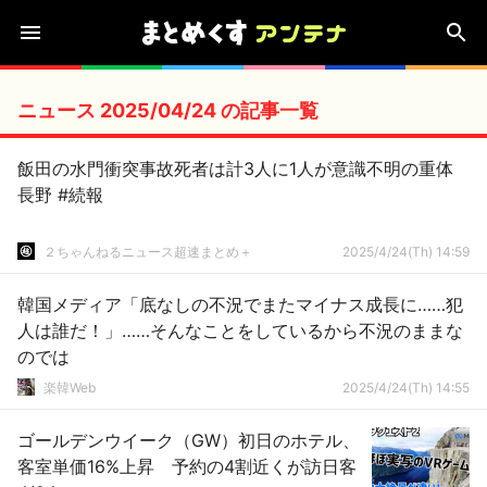
ニュース 2025/04/24 の記事一覧
飯田の水門衝突事故死者は計3人に1人が意識不明の重体
長野 #続報
２ちゃんねるニュース超速まとめ＋
2025/4/24(Th) 14:59
韓国メディア「底なしの不況でまたマイナス成長に……犯
人は誰だ！」……そんなことをしているから不況のままな
のでは
楽韓Web
2025/4/24(Th) 14:55
ゴールデンウイーク（GW）初日のホテル、
客室単価16%上昇 予約の4割近くが訪日客