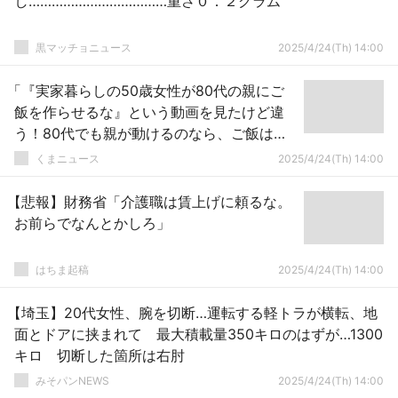
し………………………………重さ０．２グラム
黒マッチョニュース
2025/4/24(Th) 14:00
「『実家暮らしの50歳女性が80代の親にご
飯を作らせるな』という動画を見たけど違
う！80代でも親が動けるのなら、ご飯は作
ってもらうんだ」
くまニュース
2025/4/24(Th) 14:00
【悲報】財務省「介護職は賃上げに頼るな。
お前らでなんとかしろ」
はちま起稿
2025/4/24(Th) 14:00
【埼玉】20代女性、腕を切断…運転する軽トラが横転、地
面とドアに挟まれて 最大積載量350キロのはずが…1300
キロ 切断した箇所は右肘
みそパンNEWS
2025/4/24(Th) 14:00