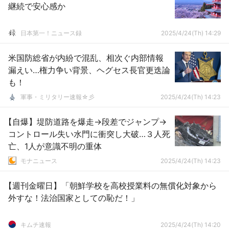
継続で安心感か
日本第一！ニュース録
2025/4/24(Th) 14:29
米国防総省が内紛で混乱、相次ぐ内部情報
漏えい…権力争い背景、ヘグセス長官更迭論
も！
軍事・ミリタリー速報☆彡
2025/4/24(Th) 14:23
【自爆】堤防道路を爆走→段差でジャンプ→
コントロール失い水門に衝突し大破…３人死
亡、1人が意識不明の重体
モナニュース
2025/4/24(Th) 14:23
【週刊金曜日】「朝鮮学校を高校授業料の無償化対象から
外すな！法治国家としての恥だ！」
キムチ速報
2025/4/24(Th) 14:20