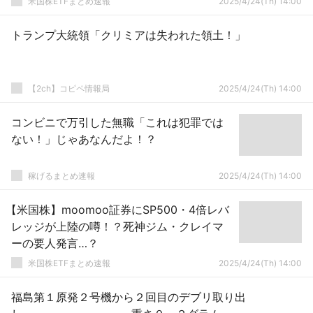
米国株ETFまとめ速報
2025/4/24(Th) 14:00
トランプ大統領「クリミアは失われた領土！」
【2ch】コピペ情報局
2025/4/24(Th) 14:00
コンビニで万引した無職「これは犯罪では
ない！」じゃあなんだよ！？
稼げるまとめ速報
2025/4/24(Th) 14:00
【米国株】moomoo証券にSP500・4倍レバ
レッジが上陸の噂！？死神ジム・クレイマ
ーの要人発言…？
米国株ETFまとめ速報
2025/4/24(Th) 14:00
福島第１原発２号機から２回目のデブリ取り出