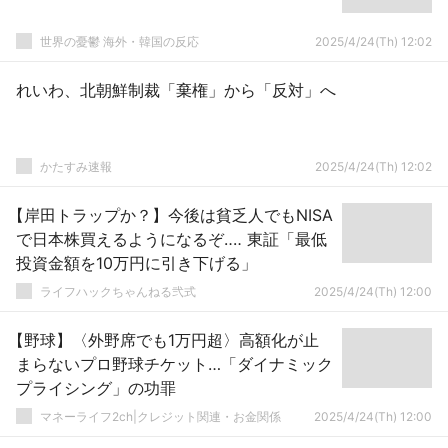
世界の憂鬱 海外・韓国の反応
2025/4/24(Th) 12:02
れいわ、北朝鮮制裁「棄権」から「反対」へ
かたすみ速報
2025/4/24(Th) 12:02
【岸田トラップか？】今後は貧乏人でもNISA
で日本株買えるようになるぞ‥‥ 東証「最低
投資金額を10万円に引き下げる」
ライフハックちゃんねる弐式
2025/4/24(Th) 12:00
【野球】〈外野席でも1万円超〉高額化が止
まらないプロ野球チケット…「ダイナミック
プライシング」の功罪
マネーライフ2ch|クレジット関連・お金関係
2025/4/24(Th) 12:00