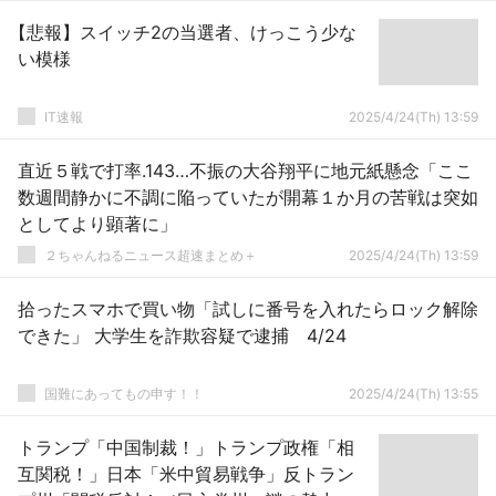
【悲報】スイッチ2の当選者、けっこう少な
い模様
IT速報
2025/4/24(Th) 13:59
直近５戦で打率.143…不振の大谷翔平に地元紙懸念「ここ
数週間静かに不調に陥っていたが開幕１か月の苦戦は突如
としてより顕著に」
２ちゃんねるニュース超速まとめ＋
2025/4/24(Th) 13:59
拾ったスマホで買い物「試しに番号を入れたらロック解除
できた」 大学生を詐欺容疑で逮捕 4/24
国難にあってもの申す！！
2025/4/24(Th) 13:55
トランプ「中国制裁！」トランプ政権「相
互関税！」日本「米中貿易戦争」反トラン