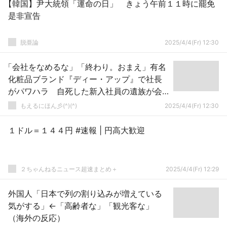
【韓国】尹大統領「運命の日」 きょう午前１１時に罷免
是非宣告
脱亜論
2025/4/4(Fr) 12:30
「会社をなめるな」「終わり。おまえ」有名
化粧品ブランド『ディー・アップ』で社長
がパワハラ 自死した新入社員の遺族が会
見
もえるにほん彡(^)(^)
2025/4/4(Fr) 12:30
１ドル＝１４４円 #速報 | 円高大歓迎
２ちゃんねるニュース超速まとめ＋
2025/4/4(Fr) 12:29
外国人「日本で列の割り込みが増えている
気がする」←「高齢者な」「観光客な」
（海外の反応）