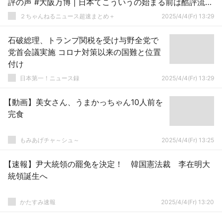
評の声 #大阪万博 | 日本てこういうの始まる前は酷評流す
よな
２ちゃんねるニュース超速まとめ＋
2025/4/4(Fr) 13:29
石破総理、トランプ関税を受け与野全党で
党首会議実施 コロナ対策以来の国難と位置
付け
日本第一！ニュース録
2025/4/4(Fr) 13:29
【動画】美女さん、うまかっちゃん10人前を
完食
もみあげチャ～シュ～
2025/4/4(Fr) 13:25
【速報】尹大統領の罷免を決定！ 韓国憲法裁 李在明大
統領誕生へ
かたすみ速報
2025/4/4(Fr) 13:20