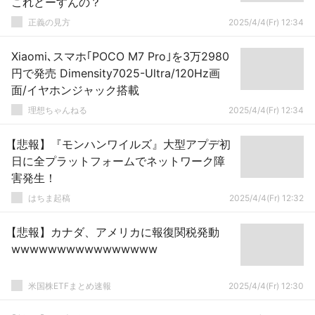
これどーすんの？
正義の見方
2025/4/4(Fr) 12:34
Xiaomi､スマホ｢POCO M7 Pro｣を3万2980
円で発売 Dimensity7025-Ultra/120Hz画
面/イヤホンジャック搭載
理想ちゃんねる
2025/4/4(Fr) 12:34
【悲報】『モンハンワイルズ』大型アプデ初
日に全プラットフォームでネットワーク障
害発生！
はちま起稿
2025/4/4(Fr) 12:32
【悲報】カナダ、アメリカに報復関税発動
wwwwwwwwwwwwwwww
米国株ETFまとめ速報
2025/4/4(Fr) 12:30