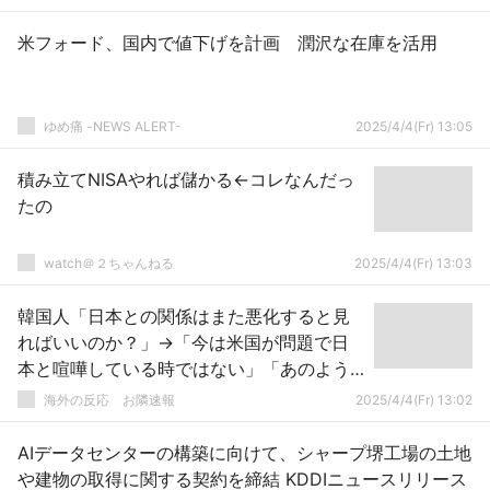
米フォード、国内で値下げを計画 潤沢な在庫を活用
ゆめ痛 -NEWS ALERT-
2025/4/4(Fr) 13:05
積み立てNISAやれば儲かる←コレなんだっ
たの
watch＠２ちゃんねる
2025/4/4(Fr) 13:03
韓国人「日本との関係はまた悪化すると見
ればいいのか？」→「今は米国が問題で日
本と喧嘩している時ではない」「あのよう
にすべて与えてやらないと良くならない関
海外の反応 お隣速報
2025/4/4(Fr) 13:02
係なら良くなる必要はない」【韓国大統領
罷免】
AIデータセンターの構築に向けて、シャープ堺工場の土地
や建物の取得に関する契約を締結 KDDIニュースリリース