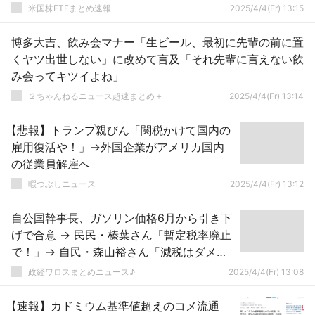
米国株ETFまとめ速報
2025/4/4(Fr) 13:15
博多大吉、飲み会マナー「生ビール、最初に先輩の前に置
くヤツ出世しない」に改めて言及「それ先輩に言えない飲
み会ってキツイよね」
２ちゃんねるニュース超速まとめ＋
2025/4/4(Fr) 13:14
【悲報】トランプ親びん「関税かけて国内の
雇用復活や！」→外国企業がアメリカ国内
の従業員解雇へ
暇つぶしニュース
2025/4/4(Fr) 13:12
自公国幹事長、ガソリン価格6月から引き下
げで合意 → 民民・榛葉さん「暫定税率廃止
で！」→ 自民・森山裕さん「減税はダメ絶
対！！！」 → ｗｗｗｗｗｗｗｗｗｗｗｗｗ
政経ワロスまとめニュース♪
2025/4/4(Fr) 13:08
ｗｗｗ
【速報】カドミウム基準値超えのコメ流通