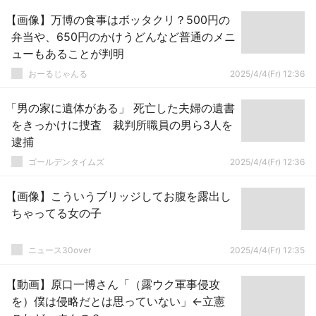
【画像】万博の食事はボッタクリ？500円の
弁当や、650円のかけうどんなど普通のメニ
ューもあることが判明
おーるじゃんる
2025/4/4(Fr) 12:36
「男の家に遺体がある」 死亡した夫婦の遺書
をきっかけに捜査 裁判所職員の男ら3人を
逮捕
ゴールデンタイムズ
2025/4/4(Fr) 12:36
【画像】こういうブリッジしてお腹を露出し
ちゃってる女の子
ニュース30over
2025/4/4(Fr) 12:35
【動画】原口一博さん「（露ウク軍事侵攻
を）僕は侵略だとは思っていない」←立憲