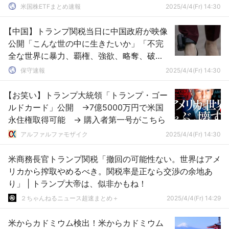
米国株ETFまとめ速報
2025/4/4(Fr) 14:30
【中国】トランプ関税当日に中国政府が映像
公開「こんな世の中に生きたいか」「不完
全な世界に暴力、覇権、強欲、略奪、破
壊、監視、排斥、圧迫、挑発、関税などが
保守速報
2025/4/4(Fr) 14:30
ある」「戦争がなく皆が安全で国家の大き
さに関係なく平等で共に利益を享有する国
【お笑い】トランプ大統領「トランプ・ゴー
に住みたくはないか」
ルドカード」公開 →7億5000万円で米国
永住権取得可能 → 購入者第一号がこちら
アルファルファモザイク
2025/4/4(Fr) 14:30
米商務長官トランプ関税「撤回の可能性ない。世界はアメ
リカから搾取やめるべき。関税率是正なら交渉の余地あ
り」 | トランプ大帝は、似非かもね！
２ちゃんねるニュース超速まとめ＋
2025/4/4(Fr) 14:29
米からカドミウム検出！米からカドミウム