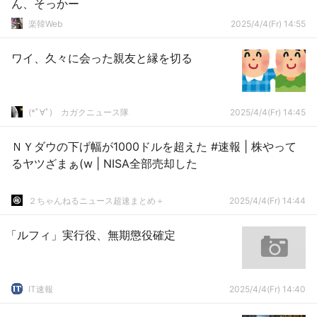
ん、そっかー
楽韓Web
2025/4/4(Fr) 14:55
ワイ、久々に会った親友と縁を切る
(*ﾟ∀ﾟ)ゞカガクニュース隊
2025/4/4(Fr) 14:45
ＮＹダウの下げ幅が1000ドルを超えた #速報 | 株やって
るヤツざまぁ(w | NISA全部売却した
２ちゃんねるニュース超速まとめ＋
2025/4/4(Fr) 14:44
「ルフィ」実行役、無期懲役確定
IT速報
2025/4/4(Fr) 14:40