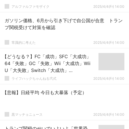
アルファルファモザイク
2025/4/4(Fr) 14:00
ガソリン価格、6月から引き下げで自公国が合意 トラン
プ関税受けて対策を確認
常識的に考えた
2025/4/4(Fr) 14:00
【どうなる？】FC「成功」SFC「大成功」
64「失敗」GC「失敗」Wii「大成功」Wii
U「大失敗」Switch「大成功」
Switch2「…」←
ライフハックちゃんねる弐式
2025/4/4(Fr) 14:00
【悲報】日経平均 今日も大暴落（予定）
黒マッチョニュース
2025/4/4(Fr) 14:00
トランプ関税のせいでいよいよ「世界恐