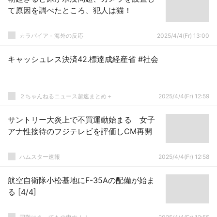
て原因を調べたところ、犯人は猫！
カラパイア - 海外の反応
2025/4/4(Fr) 13:00
キャッシュレス決済42.標達成経産省 #社会
２ちゃんねるニュース超速まとめ＋
2025/4/4(Fr) 12:59
サントリー大炎上で不買運動始まる 女子
アナ性接待のフジテレビを評価しCM再開
ハムスター速報
2025/4/4(Fr) 12:58
航空自衛隊小松基地にF-35Aの配備が始ま
る [4/4]