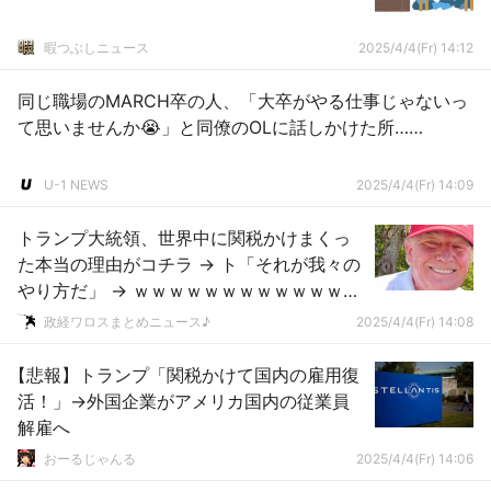
暇つぶしニュース
2025/4/4(Fr) 14:12
同じ職場のMARCH卒の人、「大卒がやる仕事じゃないっ
て思いませんか😭」と同僚のOLに話しかけた所……
U-1 NEWS
2025/4/4(Fr) 14:09
トランプ大統領、世界中に関税かけまくっ
た本当の理由がコチラ → ト「それが我々の
やり方だ」 → ｗｗｗｗｗｗｗｗｗｗｗｗｗ
ｗｗｗｗｗｗ
政経ワロスまとめニュース♪
2025/4/4(Fr) 14:08
【悲報】トランプ「関税かけて国内の雇用復
活！」→外国企業がアメリカ国内の従業員
解雇へ
おーるじゃんる
2025/4/4(Fr) 14:06