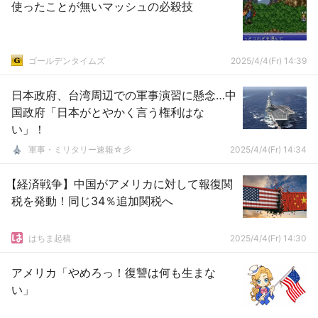
使ったことが無いマッシュの必殺技
ゴールデンタイムズ
2025/4/4(Fr) 14:39
日本政府、台湾周辺での軍事演習に懸念…中
国政府「日本がとやかく言う権利はな
い」！
軍事・ミリタリー速報☆彡
2025/4/4(Fr) 14:34
【経済戦争】中国がアメリカに対して報復関
税を発動！同じ34％追加関税へ
はちま起稿
2025/4/4(Fr) 14:30
アメリカ「やめろっ！復讐は何も生まな
い」