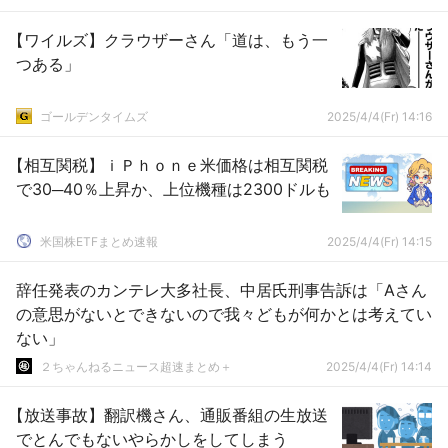
【ワイルズ】クラウザーさん「道は、もう一
つある」
ゴールデンタイムズ
2025/4/4(Fr) 14:16
【相互関税】ｉＰｈｏｎｅ米価格は相互関税
で30─40％上昇か、上位機種は2300ドルも
米国株ETFまとめ速報
2025/4/4(Fr) 14:15
辞任発表のカンテレ大多社長、中居氏刑事告訴は「Aさん
の意思がないとできないので我々どもが何かとは考えてい
ない」
２ちゃんねるニュース超速まとめ＋
2025/4/4(Fr) 14:14
【放送事故】翻訳機さん、通販番組の生放送
でとんでもないやらかしをしてしまう