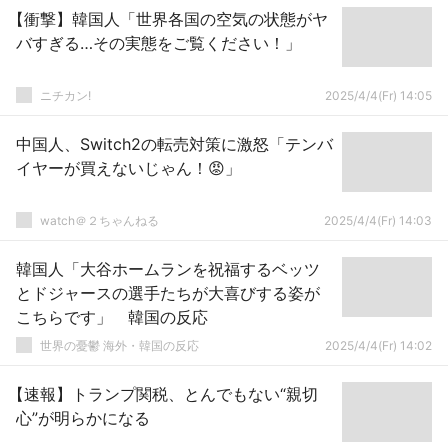
【衝撃】韓国人「世界各国の空気の状態がヤ
バすぎる…その実態をご覧ください！」
ニチカン!
2025/4/4(Fr) 14:05
中国人、Switch2の転売対策に激怒「テンバ
イヤーが買えないじゃん！😡」
watch＠２ちゃんねる
2025/4/4(Fr) 14:03
韓国人「大谷ホームランを祝福するベッツ
とドジャースの選手たちが大喜びする姿が
こちらです」 韓国の反応
世界の憂鬱 海外・韓国の反応
2025/4/4(Fr) 14:02
【速報】トランプ関税、とんでもない“親切
心”が明らかになる