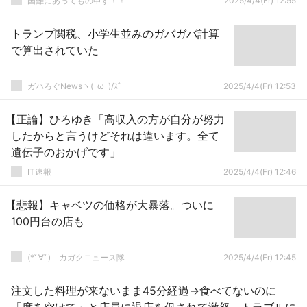
国難にあってもの申す！！
2025/4/4(Fr) 12:55
トランプ関税、小学生並みのガバガバ計算
で算出されていた
ガハろぐNewsヽ(･ω･)/ｽﾞｺｰ
2025/4/4(Fr) 12:53
【正論】ひろゆき「高収入の方が自分が努力
したからと言うけどそれは違います。全て
遺伝子のおかげです」
IT速報
2025/4/4(Fr) 12:46
【悲報】キャベツの価格が大暴落。ついに
100円台の店も
(*ﾟ∀ﾟ)ゞカガクニュース隊
2025/4/4(Fr) 12:45
注文した料理が来ないまま45分経過→食べてないのに