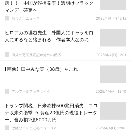
落！！！中国が報復発表！週明けブラック
マンデー確定へ
暇つぶしニュース
2025/4/4(Fr) 12:12
ヒロアカの堀越先生、外国人にキャラを白
人にするなと絡まれる 作者本人なのに…
海外の万国反応記＠海外の反応
2025/4/4(Fr) 12:11
【画像】田中みな実（38歳）←これ
アルファルファモザイク
2025/4/4(Fr) 12:10
トランプ関税、日米欧株500兆円消失 コロ
ナ以来の衝撃 → 資産20億円の現役トレーダ
ー、含み損2億6000万円 ……
政経ワロスまとめニュース♪
2025/4/4(Fr) 12:08