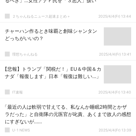
るべき」…女性アナＦ氏を「３悪人」扱い
２ちゃんねるニュース超速まとめ＋
2025/4/4(Fr) 13:44
チャーハン作るとき味覇と創味シャンタン
どっちがいいの？
理想ちゃんねる
2025/4/4(Fr) 13:41
【悲報】トランプ「関税だ！」EU＆中国＆カ
ナダ「報復します」日本「報復は難しい…」
IT速報
2025/4/4(Fr) 13:40
「最近の人は軟弱で甘えてる、私なんか睡眠2時間とかザ
ラだった」と自衛隊の元医官が叱責、あくまで故人の感想
にすぎないが……
U-1 NEWS
2025/4/4(Fr) 13:39