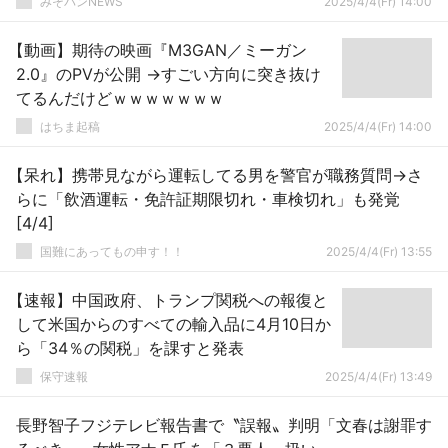
みそパンNEWS
2025/4/4(Fr) 14:00
【動画】期待の映画『M3GAN／ミーガン
2.0』のPVが公開 →すごい方向に突き抜け
てるんだけどｗｗｗｗｗｗｗ
はちま起稿
2025/4/4(Fr) 14:00
【呆れ】携帯見ながら運転してる男を警官が職務質問→さ
らに「飲酒運転・免許証期限切れ・車検切れ」も発覚
[4/4]
国難にあってもの申す！！
2025/4/4(Fr) 13:55
【速報】中国政府、トランプ関税への報復と
して米国からのすべての輸入品に4月10日か
ら「34％の関税」を課すと発表
保守速報
2025/4/4(Fr) 13:49
長野智子フジテレビ報告書で〝誤報〟判明「文春は謝罪す