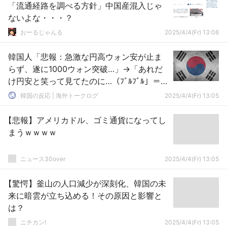
「流通経路を調べる方針」中国産混入じゃ
ないよな・・・？
おーるじゃんる
2025/4/4(Fr) 13:06
韓国人「悲報：急激な円高ウォン安が止ま
らず、遂に1000ウォン突破…」→「あれだ
け円安と笑って見てたのに…（ﾌﾞﾙﾌﾞﾙ」＝韓
国の反応
韓国の反応 | 海外トークログ
2025/4/4(Fr) 13:05
【悲報】アメリカドル、ゴミ通貨になってし
まうｗｗｗｗ
ニュース30over
2025/4/4(Fr) 13:05
【驚愕】釜山の人口減少が深刻化、韓国の未
来に暗雲が立ち込める！その原因と影響と
は？
ニチカン!
2025/4/4(Fr) 13:05