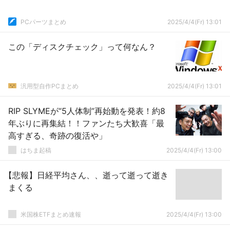
PCパーツまとめ
2025/4/4(Fr) 13:01
この「ディスクチェック」って何なん？
汎用型自作PCまとめ
2025/4/4(Fr) 13:01
RIP SLYMEが“5人体制”再始動を発表！約8
年ぶりに再集結！！ファンたち大歓喜「最
高すぎる、奇跡の復活や」
はちま起稿
2025/4/4(Fr) 13:00
【悲報】日経平均さん、、逝って逝って逝き
まくる
米国株ETFまとめ速報
2025/4/4(Fr) 13:00