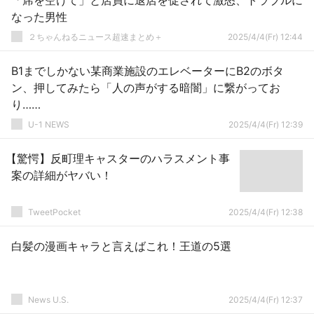
「席を空けて」と店員に退店を促されて激怒、トラブルに
なった男性
２ちゃんねるニュース超速まとめ＋
2025/4/4(Fr) 12:44
B1までしかない某商業施設のエレベーターにB2のボタ
ン、押してみたら「人の声がする暗闇」に繋がってお
り……
U-1 NEWS
2025/4/4(Fr) 12:39
【驚愕】反町理キャスターのハラスメント事
案の詳細がヤバい！
TweetPocket
2025/4/4(Fr) 12:38
白髪の漫画キャラと言えばこれ！王道の5選
News U.S.
2025/4/4(Fr) 12:37