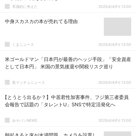
常識的に考えた
2025/4/4(Fr) 13:00
中身スカスカの本が売れてる理由
くまニュース
2025/4/4(Fr) 13:00
米ゴールドマン「日本円が最善のヘッジ手段」「安全資産
として日本円」 米国の景気後退や関税リスク巡り
黒マッチョニュース
2025/4/4(Fr) 13:00
【とうとう出るか？】中居君性加害事件、フジ第三者委員
会報告で話題の「タレントU」SNSで特定活発化へ
みそパンNEWS
2025/4/4(Fr) 13:00
朝起きると床が水浸問題、カメラを設置し