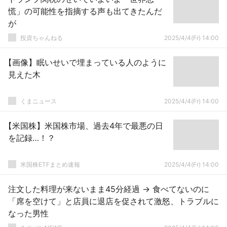
慌」の可能性を指摘する声も出てきたんだ
が
投資ちゃんねる
2025/4/4(Fr) 14:00
【画像】眠いせいで埋まっている人のように
見えた木
くまニュース
2025/4/4(Fr) 14:00
【米国株】米国株市場、過去4年で最悪の日
を記録…！？
米国株ETFまとめ速報
2025/4/4(Fr) 14:00
注文した料理が来ないまま45分経過 → 食べてないのに
「席を空けて」と店員に退店を促されて激怒、トラブルに
なった男性