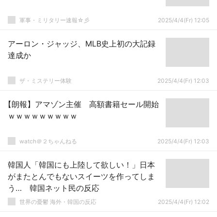
軍事・ミリタリー速報☆彡
2025/4/4(Fr) 12:05
アーロン・ジャッジ、MLB史上初の大記録
達成か
ザ・ミステリー体験
2025/4/4(Fr) 12:03
【朗報】アマゾン主催 高額書籍セール開始
ｗｗｗｗｗｗｗｗｗ
watch＠２ちゃんねる
2025/4/4(Fr) 12:03
韓国人「韓国にも上陸して欲しい！」日本
がまたとんでもないスイーツを作ってしま
う… 韓国ネット民の反応
世界の憂鬱 海外・韓国の反応
2025/4/4(Fr) 12:02