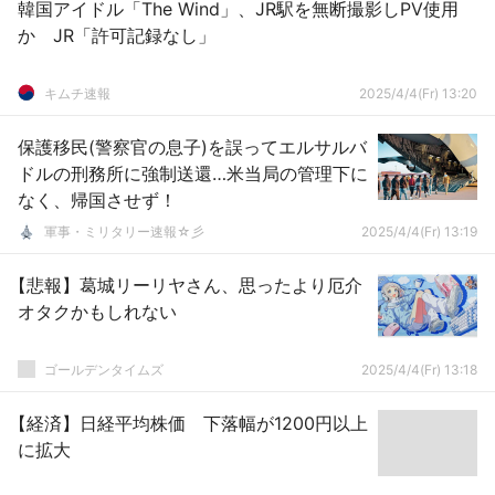
韓国アイドル「The Wind」、JR駅を無断撮影しPV使用
か JR「許可記録なし」
キムチ速報
2025/4/4(Fr) 13:20
保護移民(警察官の息子)を誤ってエルサルバ
ドルの刑務所に強制送還…米当局の管理下に
なく、帰国させず！
軍事・ミリタリー速報☆彡
2025/4/4(Fr) 13:19
【悲報】葛城リーリヤさん、思ったより厄介
オタクかもしれない
ゴールデンタイムズ
2025/4/4(Fr) 13:18
【経済】日経平均株価 下落幅が1200円以上
に拡大