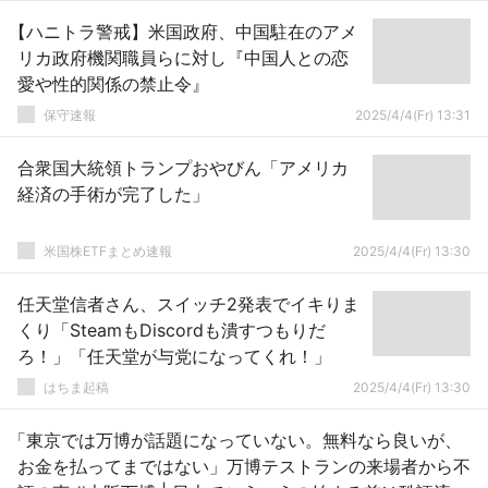
【ハニトラ警戒】米国政府、中国駐在のアメ
リカ政府機関職員らに対し『中国人との恋
愛や性的関係の禁止令』
保守速報
2025/4/4(Fr) 13:31
合衆国大統領トランプおやびん「アメリカ
経済の手術が完了した」
米国株ETFまとめ速報
2025/4/4(Fr) 13:30
任天堂信者さん、スイッチ2発表でイキりま
くり「SteamもDiscordも潰すつもりだ
ろ！」「任天堂が与党になってくれ！」
はちま起稿
2025/4/4(Fr) 13:30
「東京では万博が話題になっていない。無料なら良いが、
お金を払ってまではない」万博テストランの来場者から不