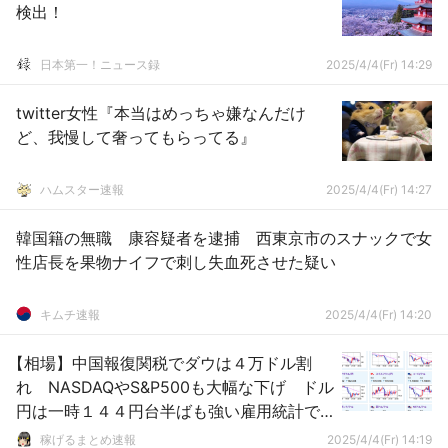
検出！
日本第一！ニュース録
2025/4/4(Fr) 14:29
twitter女性『本当はめっちゃ嫌なんだけ
ど、我慢して奢ってもらってる』
ハムスター速報
2025/4/4(Fr) 14:27
韓国籍の無職 康容疑者を逮捕 西東京市のスナックで女
性店長を果物ナイフで刺し失血死させた疑い
キムチ速報
2025/4/4(Fr) 14:20
【相場】中国報復関税でダウは４万ドル割
れ NASDAQやS&P500も大幅な下げ ドル
円は一時１４４円台半ばも強い雇用統計で
１４５円台後半へ復帰
稼げるまとめ速報
2025/4/4(Fr) 14:19