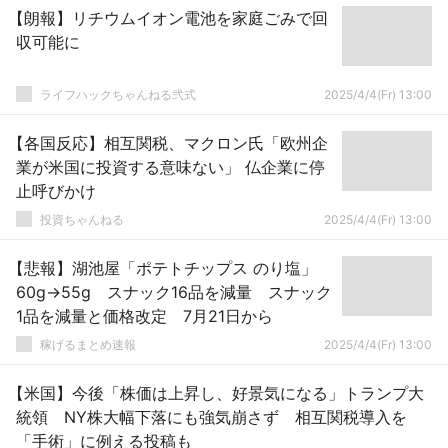
【朗報】リチウムイオン電池を家庭ごみで回
収可能に
ライフハックちゃんねる弐式
2025/4/4(Fr) 13:00
【各国反応】相互関税、マクロン氏「欧州企
業が米国に投資する意味ない」 仏企業に停
止呼びかけ
投資ちゃんねる
2025/4/4(Fr) 13:00
【悲報】湖池屋「ポテトチップス のり塩」
60g→55g スナック16品を減量 スナック
1品を減量と価格改定 7月21日から
稼げるまとめ速報
2025/4/4(Fr) 13:00
【米国】今後「株価は上昇し、好景気になる」トランプ大
統領 NY株大幅下落にも強気崩さず 相互関税導入を
「手術」に例える投稿も