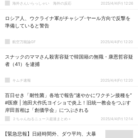
海外さんいらっしゃい 海外の反応
2025/4/4(Fr) 12:26
ロシア人、ウクライナ軍がチャシブ･ヤール方向で反撃を
準備していると警告
航空万能論GF
2025/4/4(Fr) 12:20
スナックのママさん殺害容疑で韓国籍の無職・康恩哲容疑
者（41）を逮捕
キムチ速報
2025/4/4(Fr) 12:20
百日せき「耐性菌」各地で報告“速やかにワクチン接種を”
#医療 | 池田大作氏ヨイショで炎上！旧統一教会をつぶす
岸田首相は「創価学会」につぶされる
２ちゃんねるニュース超速まとめ＋
2025/4/4(Fr) 12:14
【緊急悲報】日経時間外、ダウ平均、大暴