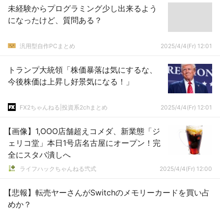
未経験からプログラミング少し出来るよう
になったけど、質問ある？
汎用型自作PCまとめ
2025/4/4(Fr) 12:01
トランプ大統領「株価暴落は気にするな、
今後株価は上昇し好景気になる！」
FX2ちゃんねる|投資系2chまとめ
2025/4/4(Fr) 12:01
【画像】1,OOO店舗超えコメダ、新業態「ジ
ェリコ堂」本日1号店名古屋にオープン！完
全にスタバ潰しへ
ライフハックちゃんねる弐式
2025/4/4(Fr) 12:00
【悲報】転売ヤーさんがSwitchのメモリーカードを買い占
めか？