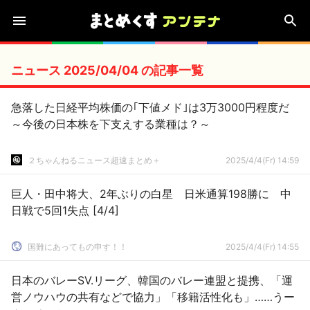
ニュース 2025/04/04 の記事一覧
急落した日経平均株価の｢下値メド｣は3万3000円程度だ
～今後の日本株を下支えする業種は？～
２ちゃんねるニュース超速まとめ＋
2025/4/4(Fr) 14:59
巨人・田中将大、2年ぶりの白星 日米通算198勝に 中
日戦で5回1失点 [4/4]
国難にあってもの申す！！
2025/4/4(Fr) 14:55
日本のバレーSV.リーグ、韓国のバレー連盟と提携、「運
営ノウハウの共有などで協力」「移籍活性化も」……うー