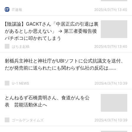
IT速報
2025/4/3(Th) 13:40
【陰謀論】GACKTさん「中居正広の引退は裏
があるとしか思えない」 → 第三者委報告後
バチボコに叩かれてしまう
はちま起稿
2025/4/3(Th) 13:40
射楯兵主神社と神社庁がUBIソフトに公式抗議文を送付、
だが発売前に送られたにも関わらず仏社の反応は……
U-1 NEWS
2025/4/3(Th) 13:39
とんねるず石橋貴明さん、食道がんを公
表 芸能活動休止へ
ゴールデンタイムズ
2025/4/3(Th) 13:39