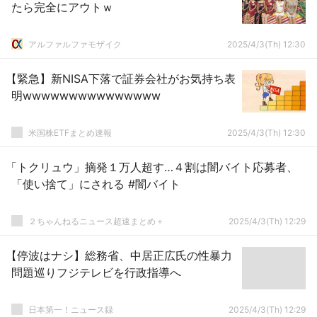
たら完全にアウトｗ
アルファルファモザイク
2025/4/3(Th) 12:30
【緊急】新NISA下落で証券会社がお気持ち表
明wwwwwwwwwwwwwww
米国株ETFまとめ速報
2025/4/3(Th) 12:30
「トクリュウ」摘発１万人超す…４割は闇バイト応募者、
「使い捨て」にされる #闇バイト
２ちゃんねるニュース超速まとめ＋
2025/4/3(Th) 12:29
【停波はナシ】総務省、中居正広氏の性暴力
問題巡りフジテレビを行政指導へ
日本第一！ニュース録
2025/4/3(Th) 12:29