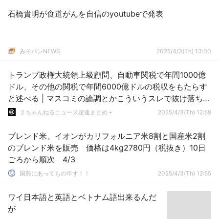
石橋貴明が食道がんを自信のyoutubeで発表
みそパンNEWS
2025/4/3(Th) 13:00
トランプ政権大統領上級顧問、自動車関税で年間1000億
ドル、その他の関税で年間6000億ドルの税収をもたらす
と述べる | マスコミの論調とかこういうスレで抜け落ちて
る視点がある
２ちゃんねるニュース超速まとめ＋
2025/4/3(Th) 12:59
ブレンド米、イオンがカリフォルニア米8割と国産米2割
のブレンド米を販売 価格は4kg2780円（税抜き）10日
ごろから順次 4/3
国難にあってもの申す！！
2025/4/3(Th) 12:55
ワイ日本語と英語とベトナム語出来るんだ
が