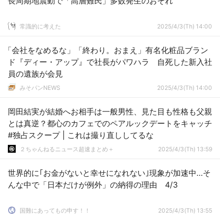
長周期地震動で「高層難民」多数発生のおそれ
常識的に考えた
2025/4/3(Th) 14:00
「会社をなめるな」「終わり。おまえ」有名化粧品ブラン
ド『ディー・アップ』で社長がパワハラ 自死した新入社
員の遺族が会見
みそパンNEWS
2025/4/3(Th) 14:00
岡田結実が結婚へお相手は一般男性、見た目も性格も父親
とは真逆？都心のカフェでのペアルックデートをキャッチ
#独占スクープ | これは撮り直ししてるな
２ちゃんねるニュース超速まとめ＋
2025/4/3(Th) 13:59
世界的に｢お金がないと幸せになれない｣現象が加速中…そ
んな中で「日本だけが例外」の納得の理由 4/3
国難にあってもの申す！！
2025/4/3(Th) 13:55