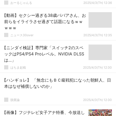
おーるじゃんる
2025/4/3(Th) 12:36
【動画】セクシー過ぎる38歳ババアさん、お
前らをイライラさせ過ぎて話題になるｗｗ
ｗｗｗ
ニュース30over
2025/4/3(Th) 12:35
【ニンダイ検証】専門家「スイッチ2のスペ
ックはPS4/PS4 Proレベル。NVIDIA DLSS
は…」
はちま起稿
2025/4/3(Th) 12:30
【ハンギョレ】 「無念にもＢＣ級戦犯になった朝鮮人、日
本はなぜ補償しないのか」
脱亜論
2025/4/3(Th) 12:30
【画像】フジテレビ女子アナ特番、今放送し