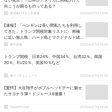
ない発言！？日本がアメリカに関税かけて
向こうが困るものってある？
米国株ETFまとめ速報
2025/4/3(Th) 13:00
【速報】「ペンギンは長い間私たちを利用し
てきた」トランプ関税対象リストに、南極
に近い無人島、ハード島とマクドナルド諸
島 ペンギンやアザラシ、アホウドリなど
保守速報
2025/4/3(Th) 13:00
が生息
トランプ関税 日本24%、中国34％、台湾32％、韓国
30％、EU20％、英国10％など
黒マッチョニュース
2025/4/3(Th) 13:00
【驚愕】大谷翔平がボブルヘッドデーに魅せ
たサヨナラ弾！ドジャース8連勝！
TweetPocket
2025/4/3(Th) 13:00