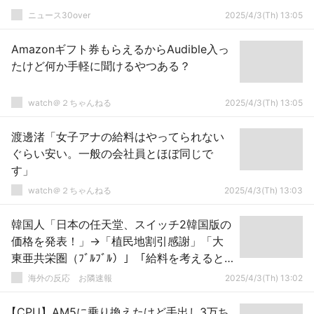
ニュース30over
2025/4/3(Th) 13:05
Amazonギフト券もらえるからAudible入っ
たけど何か手軽に聞けるやつある？
watch＠２ちゃんねる
2025/4/3(Th) 13:05
渡邊渚「女子アナの給料はやってられない
ぐらい安い。一般の会社員とほぼ同じで
す」
watch＠２ちゃんねる
2025/4/3(Th) 13:03
韓国人「日本の任天堂、スイッチ2韓国版の
価格を発表！」→「植民地割引感謝」「大
東亜共栄圏（ﾌﾞﾙﾌﾞﾙ）」「給料を考えると
韓国圧勝じゃないか」「うおおお、すぐに
海外の反応 お隣速報
2025/4/3(Th) 13:02
買わなければならない！」
【CPU】AM5に乗り換えたけど手出し3万ち