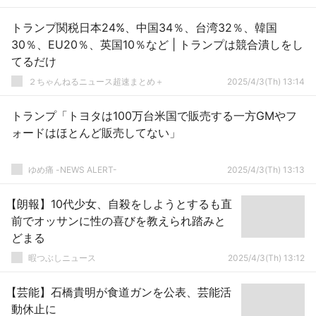
トランプ関税日本24%、中国34％、台湾32％、韓国
30％、EU20％、英国10％など | トランプは競合潰しをし
てるだけ
２ちゃんねるニュース超速まとめ＋
2025/4/3(Th) 13:14
トランプ「トヨタは100万台米国で販売する一方GMやフ
ォードはほとんど販売してない」
ゆめ痛 -NEWS ALERT-
2025/4/3(Th) 13:13
【朗報】10代少女、自殺をしようとするも直
前でオッサンに性の喜びを教えられ踏みと
どまる
暇つぶしニュース
2025/4/3(Th) 13:12
【芸能】石橋貴明が食道ガンを公表、芸能活
動休止に