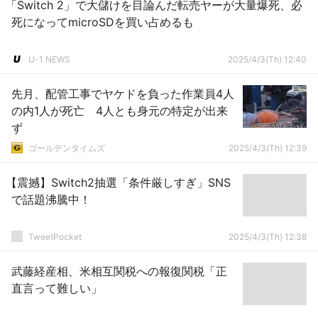
「Switch 2」で大儲けを目論んだ転売ヤーが大量爆死、必
死になってmicroSDを買い占めるも
U-1 NEWS
2025/4/3(Th) 12:40
先月、配管工事でヤケドを負った作業員4人
の内1人が死亡 4人とも身元の特定が出来
ず
ゴールデンタイムズ
2025/4/3(Th) 12:39
【震撼】Switch2抽選「条件厳しすぎ」SNS
で話題沸騰中！
TweetPocket
2025/4/3(Th) 12:38
武藤経産相、米相互関税への報復関税「正
直言って難しい」