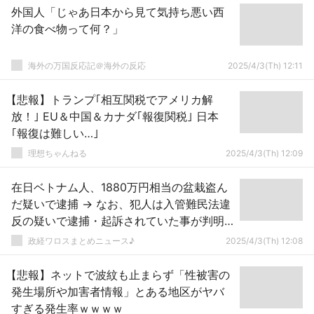
外国人「じゃあ日本から見て気持ち悪い西
洋の食べ物って何？」
海外の万国反応記＠海外の反応
2025/4/3(Th) 12:11
【悲報】トランプ｢相互関税でアメリカ解
放！｣ EU＆中国＆カナダ｢報復関税｣ 日本
｢報復は難しい…｣
理想ちゃんねる
2025/4/3(Th) 12:09
在日ベトナム人、1880万円相当の盆栽盗ん
だ疑いで逮捕 → なお、犯人は入管難民法違
反の疑いで逮捕・起訴されていた事が判明
→ ｗｗｗｗｗｗｗｗｗｗｗｗｗｗｗｗ
政経ワロスまとめニュース♪
2025/4/3(Th) 12:08
【悲報】ネットで波紋も止まらず「性被害の
発生場所や加害者情報」とある地区がヤバ
すぎる発生率ｗｗｗｗ