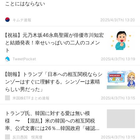
ことにはならない
キムチ速報
2025/4/3(Th) 13:20
【祝福】元乃木坂46永島聖羅が俳優市川知宏
と結婚発表！幸せいっぱいの二人のコメン
ト
TweetPocket
2025/4/3(Th) 13:19
【朗報】トランプ「日本への相互関税ならシ
ンゾーはすぐに理解する。シンゾーは素晴
らしい男だった」
米国株ETFまとめ速報
2025/4/3(Th) 13:15
トランプ氏、韓国に対する愛は無い模
様 〜 【混乱】米の韓国への相互関税
率、公式文書には26％…韓国政府「確認
中」
反日愚国 恨寓瘻
2025/4/3(Th) 13:15