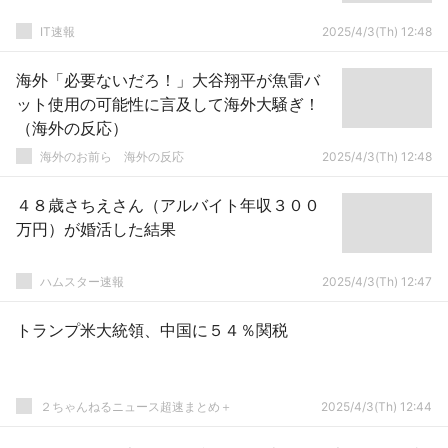
IT速報
2025/4/3(Th) 12:48
海外「必要ないだろ！」大谷翔平が魚雷バ
ット使用の可能性に言及して海外大騒ぎ！
（海外の反応）
海外のお前ら 海外の反応
2025/4/3(Th) 12:48
４８歳さちえさん（アルバイト年収３００
万円）が婚活した結果
ハムスター速報
2025/4/3(Th) 12:47
トランプ米大統領、中国に５４％関税
２ちゃんねるニュース超速まとめ＋
2025/4/3(Th) 12:44