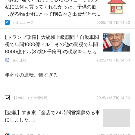
私には何も買ってくれなかった。子供の欲
しがる物は母にとって削るべき出費だとわ
かって悲しい」
くまニュース
2025/4/3(Th) 14:00
【トランプ政権】大統領上級顧問「自動車関
税で年間1000億ドル、その他の関税で年間
6000億ドル(87兆6千億円)の税収をもたら
す」と述べる
保守速報
2025/4/3(Th) 14:00
年寄りの運転、怖すぎる
【2ch】コピペ情報局
2025/4/3(Th) 14:00
【悲報】すき家「全店で24時間営業辞める事
にしました…」