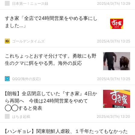
日本第一！ニュース録
2025/4/3(Th) 13:29
すき家「全店で24時間営業をやめる事にし
ました…」
ゴールデンタイムズ
2025/4/3(Th) 13:25
これちょっとおすそ分けです。勇敢にも野
生のクマに餌をやる男。海外の反応
QQQ(海外の反応)
2025/4/3(Th) 13:25
【朗報】全店閉店していた『すき家』4日か
ら再開へ 今後は24時間営業をやめて
◯◯すると発表
はちま起稿
2025/4/3(Th) 13:20
【ハンギョレ】関東朝鮮人虐殺、１千年たってもなかった