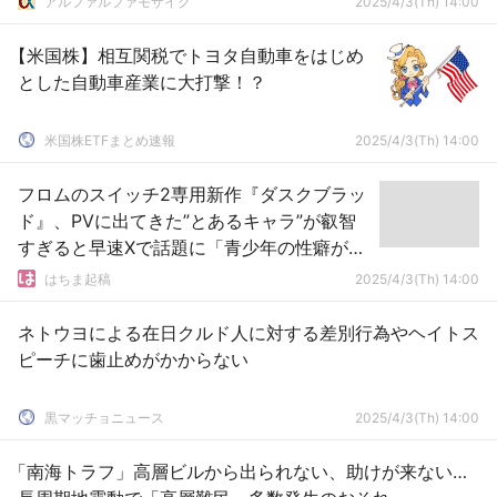
アルファルファモザイク
2025/4/3(Th) 14:00
【米国株】相互関税でトヨタ自動車をはじめ
とした自動車産業に大打撃！？
米国株ETFまとめ速報
2025/4/3(Th) 14:00
フロムのスイッチ2専用新作『ダスクブラッ
ド』、PVに出てきた”とあるキャラ”が叡智
すぎると早速Xで話題に「青少年の性癖が歪
んじゃう」
はちま起稿
2025/4/3(Th) 14:00
ネトウヨによる在日クルド人に対する差別行為やヘイトス
ピーチに歯止めがかからない
黒マッチョニュース
2025/4/3(Th) 14:00
「南海トラフ」高層ビルから出られない、助けが来ない…