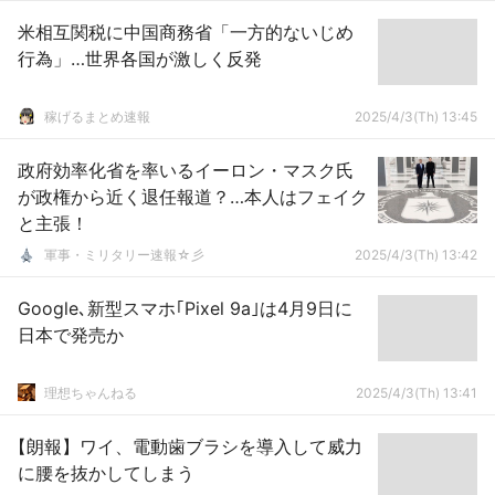
米相互関税に中国商務省「一方的ないじめ
行為」…世界各国が激しく反発
稼げるまとめ速報
2025/4/3(Th) 13:45
政府効率化省を率いるイーロン・マスク氏
が政権から近く退任報道？…本人はフェイク
と主張！
軍事・ミリタリー速報☆彡
2025/4/3(Th) 13:42
Google､新型スマホ｢Pixel 9a｣は4月9日に
日本で発売か
理想ちゃんねる
2025/4/3(Th) 13:41
【朗報】ワイ、電動歯ブラシを導入して威力
に腰を抜かしてしまう