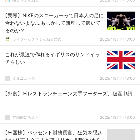
投資ちゃんねる
2025/4/3(Th) 13:00
【実際】NIKEのスニーカーって日本人の足に
合わないよな‥‥もしかして無理して履いて
るのか？
ライフハックちゃんねる弐式
2025/4/3(Th) 13:00
これが最速で作れるイギリスのサンドイッ
チらしい
くまニュース
2025/4/3(Th) 13:00
【外食】米レストランチェーン大手フーターズ、破産申請
常識的に考えた
2025/4/3(Th) 13:00
【米国株】ベッセント財務長官、狂気を隠さ