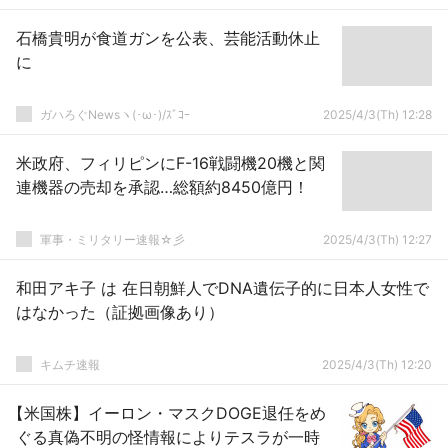
石橋貴明が食道ガンを公表、芸能活動休止
に
ガハろぐNewsヽ(･ω･)/ｽﾞｺｰ
2025/4/3(Th) 12:28
米政府、フィリピンにF-16戦闘機20機と関
連機器の売却を承認…総額約8450億円！
軍事・ミリタリー速報☆彡
2025/4/3(Th) 12:27
和田アキ子 は 在日朝鮮人でDNA遺伝子的に日本人女性で
はなかった（証拠画像あり）
キムチ速報
2025/4/3(Th) 12:20
【米国株】イーロン・マスクDOGE退任をめ
ぐる真偽不明の怪情報によりテスラが一時