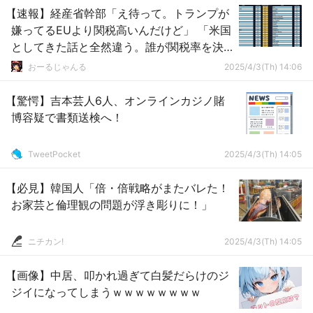
【速報】経産省幹部「え待って。トランプが
嫌ってるEUより関税高いんだけど」 「米国
としてきた話と全然違う。誰が関税率を決
めているのかが全くわからない」
おーるじゃんる
2025/4/3(Th) 14:06
【驚愕】吉本芸人6人、オンラインカジノ賭
博容疑で書類送検へ！
TweetPocket
2025/4/3(Th) 14:05
【必見】韓国人「倍・倍戦略がまたバレた！
お家芸と倫理観の問題が浮き彫りに！」
ニチカン!
2025/4/3(Th) 14:05
【画像】中居、叩かれ過ぎて白髪だらけのジ
ジイになってしまうｗｗｗｗｗｗｗｗ