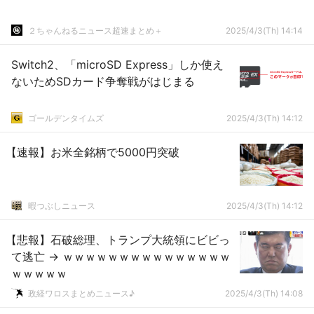
２ちゃんねるニュース超速まとめ＋
2025/4/3(Th) 14:14
Switch2、「microSD Express」しか使え
ないためSDカード争奪戦がはじまる
ゴールデンタイムズ
2025/4/3(Th) 14:12
【速報】お米全銘柄で5000円突破
暇つぶしニュース
2025/4/3(Th) 14:12
【悲報】石破総理、トランプ大統領にビビっ
て逃亡 → ｗｗｗｗｗｗｗｗｗｗｗｗｗｗｗ
ｗｗｗｗｗ
政経ワロスまとめニュース♪
2025/4/3(Th) 14:08