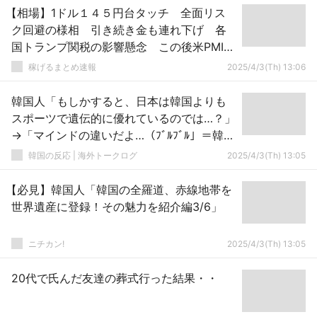
【相場】1ドル１４５円台タッチ 全面リス
ク回避の様相 引き続き金も連れ下げ 各
国トランプ関税の影響懸念 この後米PMI、
ISM非製造業あり
稼げるまとめ速報
2025/4/3(Th) 13:06
韓国人「もしかすると、日本は韓国よりも
スポーツで遺伝的に優れているのでは…？」
→「マインドの違いだよ…（ﾌﾞﾙﾌﾞﾙ」＝韓国
の反応
韓国の反応 | 海外トークログ
2025/4/3(Th) 13:05
【必見】韓国人「韓国の全羅道、赤線地帯を
世界遺産に登録！その魅力を紹介編3/6」
ニチカン!
2025/4/3(Th) 13:05
20代で氏んだ友達の葬式行った結果・・