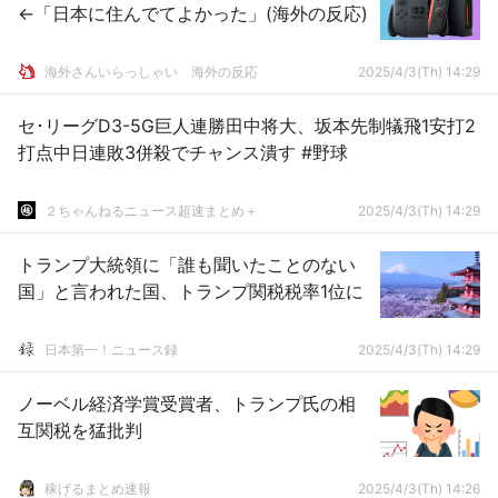
←「日本に住んでてよかった」(海外の反応)
海外さんいらっしゃい 海外の反応
2025/4/3(Th) 14:29
セ･リーグD3-5G巨人連勝田中将大、坂本先制犠飛1安打2
打点中日連敗3併殺でチャンス潰す #野球
２ちゃんねるニュース超速まとめ＋
2025/4/3(Th) 14:29
トランプ大統領に「誰も聞いたことのない
国」と言われた国、トランプ関税税率1位に
日本第一！ニュース録
2025/4/3(Th) 14:29
ノーベル経済学賞受賞者、トランプ氏の相
互関税を猛批判
稼げるまとめ速報
2025/4/3(Th) 14:26