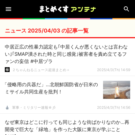
ニュース 2025/04/03 の記事一覧
中居正広の性暴力認定も｢中居くんが悪くないとは言わな
い｣｢SMAP潰された時と同じ感覚｣被害者を責め立てるフ
ァンの妄信 #中居ヅラ
２ちゃんねるニュース超速まとめ＋
2025/4/3(Th) 14:59
「侵略用の兵器だ」…北朝鮮国防省が日米の
ミサイル共同生産を批判！
軍事・ミリタリー速報☆彡
2025/4/3(Th) 14:56
なぜ東京はどこに行っても同じような街ばかりなのか…再
開発で巨大な「緑地」を作った大阪に東京が学ぶこと