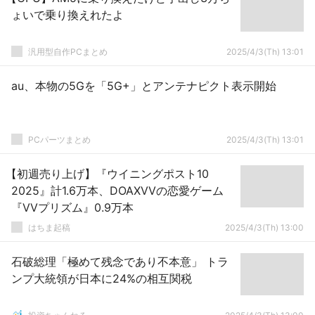
ょいで乗り換えれたよ
汎用型自作PCまとめ
2025/4/3(Th) 13:01
au、本物の5Gを「5G+」とアンテナピクト表示開始
PCパーツまとめ
2025/4/3(Th) 13:01
【初週売り上げ】『ウイニングポスト10
2025』計1.6万本、DOAXVVの恋愛ゲーム
『VVプリズム』0.9万本
はちま起稿
2025/4/3(Th) 13:00
石破総理「極めて残念であり不本意」 トラ
ンプ大統領が日本に24%の相互関税