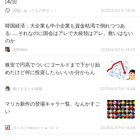
[4/3]
国難にあってもの申す！！
2025/4/3(Th) 14:55
韓国経済：大企業も中小企業も資金枯渇で倒れつつあ
る……それなのに国会はアレで大統領はアレ。救いはない
のか
楽韓Web
2025/4/3(Th) 14:55
株安で円高でついにゴールドまで下がり始
めたけど何に投資したらいいか分からん
稼げるまとめ速報
2025/4/3(Th) 14:48
マリカ新作の登場キャラ一覧、なんかすご
い
ガハろぐNewsヽ(･ω･)/ｽﾞｺｰ
2025/4/3(Th) 14:48