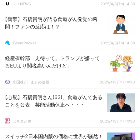
U-1 NEWS
2025/4/3(Th) 14:39
【衝撃】石橋貴明が語る食道がん発覚の瞬
間！ファンの反応は！？
TweetPocket
2025/4/3(Th) 14:39
経産省幹部「え待って。トランプが嫌って
るEUより関税高いんだけど」
米国株ETFまとめ速報
2025/4/3(Th) 14:30
【心配】石橋貴明さん(63)、食道がんである
ことを公表 芸能活動休止へ・・・
はちま起稿
2025/4/3(Th) 14:30
スイッチ2日本国内版の価格に世界が騒然！