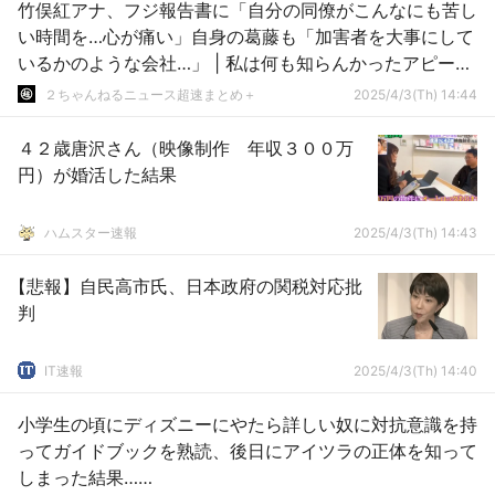
竹俣紅アナ、フジ報告書に「自分の同僚がこんなにも苦し
い時間を…心が痛い」自身の葛藤も「加害者を大事にして
いるかのような会社…」 | 私は何も知らんかったアピール
か
２ちゃんねるニュース超速まとめ＋
2025/4/3(Th) 14:44
４２歳唐沢さん（映像制作 年収３００万
円）が婚活した結果
ハムスター速報
2025/4/3(Th) 14:43
【悲報】自民高市氏、日本政府の関税対応批
判
IT速報
2025/4/3(Th) 14:40
小学生の頃にディズニーにやたら詳しい奴に対抗意識を持
ってガイドブックを熟読、後日にアイツラの正体を知って
しまった結果……