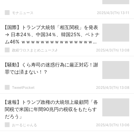
モナニュース
2025/4/3(Th) 13:11
【国際】トランプ大統領「相互関税」を発表
→ 日本24％、中国34％、韓国25%、ベトナ
ム46% ｗｗｗｗｗｗｗｗｗｗｗｗｗｗｗｗ
ｗ
政経ワロスまとめニュース♪
2025/4/3(Th) 13:08
【騒動】くら寿司の迷惑行為に厳正対応！謝
罪では済まない！？
TweetPocket
2025/4/3(Th) 13:08
【速報】トランプ政権の大統領上級顧問「各
関税で米国に年間90兆円の税収をもたらす
だろう」
おーるじゃんる
2025/4/3(Th) 13:06