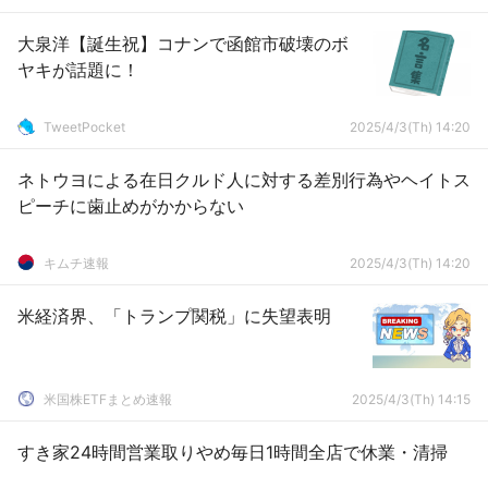
大泉洋【誕生祝】コナンで函館市破壊のボ
ヤキが話題に！
TweetPocket
2025/4/3(Th) 14:20
ネトウヨによる在日クルド人に対する差別行為やヘイトス
ピーチに歯止めがかからない
キムチ速報
2025/4/3(Th) 14:20
米経済界、「トランプ関税」に失望表明
米国株ETFまとめ速報
2025/4/3(Th) 14:15
すき家24時間営業取りやめ毎日1時間全店で休業・清掃