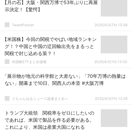
【月の石】大阪・関西万博で53年ぶりに再展
示決定！【驚愕】
TweetPocket
2025/4/3(Th) 13:38
【米国株】今回の関税でやばい地域ランキン
グ！？中国と中国の迂回輸出先をまるっと
関税で封じ込める策？！
米国株ETFまとめ速報
2025/4/3(Th) 13:30
「展示物が地元の科学館と大差ない」「70年万博の熱量は
ない」開幕まで10日、関西人の本音 #大阪万博
２ちゃんねるニュース超速まとめ＋
2025/4/3(Th) 13:29
トランプ大統領 関税率をゼロにしたいの
であれば、米国で製品を作る必要がある。
これにより、米国は産業大国になれる