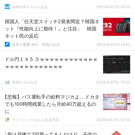
watch＠２ちゃんねる
2025/4/3(Th) 14:03
韓国人「任天堂スイッチ2発表間近？韓国ネ
ット『性能向上に期待！』と注目」 韓国
ネット民の反応
世界の憂鬱 海外・韓国の反応
2025/4/3(Th) 14:02
ドル円１４５.５ｗｗｗｗｗｗｗｗｗｗｗｗ
ｗｗｗｗｗｗｗｗｗｗｗｗ
投資ちゃんねる
2025/4/3(Th) 14:00
【悲報】バス運転手の給料マジカよ‥‥ドカタ
でも100時間残業したら月給40万超えるの
に
ライフハックちゃんねる弐式
2025/4/3(Th) 14:00
「母は戸建て2回買ってるんだけど、子供の