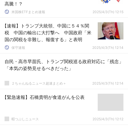
高騰！？
米国株ETFまとめ速報
2025/4/3(Th) 12:15
【速報】トランプ大統領、中国に５４％関
税 中国の輸出に大打撃へ 中国政府「米
国の関税を非難し、報復する」と表明
保守速報
2025/4/3(Th) 12:14
自民・高市早苗氏、トランプ関税巡る政府対応に「残念」
「本気の姿勢見せるべきだった」
２ちゃんねるニュース超速まとめ＋
2025/4/3(Th) 12:14
【緊急速報】石橋貴明が食道がんを公表
暇つぶしニュース
2025/4/3(Th) 12:12