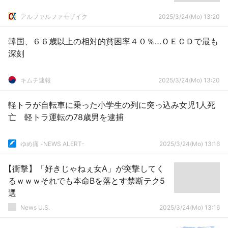
アルファルファモザイク
2025/3/24(Mo) 13:20
韓国、６６歳以上の相対的貧困率４０％…ＯＥＣＤで最も
深刻
キムチ速報
2025/3/24(Mo) 13:20
軽トラが自転車に乗った小学生の列に突っ込み女児1人死
亡 軽トラ運転の78歳男を逮捕
ゆめ痛 -NEWS ALERT-
2025/3/24(Mo) 13:16
【衝撃】「好きじゃねぇ女A」が突撃してく
るｗｗｗそれでも本命Bを落とす禁断テク5
選
News U.S.
2025/3/24(Mo) 13:16