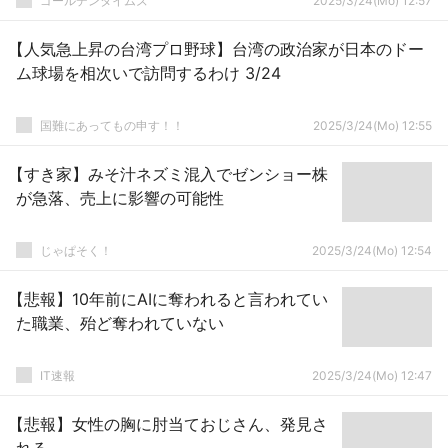
ゴールデンタイムズ
2025/3/24(Mo) 12:57
【人気急上昇の台湾プロ野球】台湾の政治家が日本のドー
ム球場を相次いで訪問するわけ 3/24
国難にあってもの申す！！
2025/3/24(Mo) 12:55
【すき家】みそ汁ネズミ混入でゼンショー株
が急落、売上に影響の可能性
じゃぱそく！
2025/3/24(Mo) 12:54
【悲報】10年前にAIに奪われると言われてい
た職業、殆ど奪われていない
IT速報
2025/3/24(Mo) 12:47
【悲報】女性の胸に肘当ておじさん、発見さ