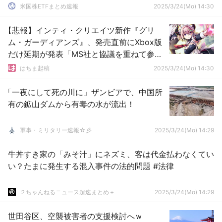
米国株ETFまとめ速報
2025/3/24(Mo) 14:30
【悲報】インティ・クリエイツ新作『グリ
ム・ガーディアンズ』、発売直前にXbox版
だけ延期が発表「MS社と協議を重ねて参り
ましたが…」
はちま起稿
2025/3/24(Mo) 14:30
「一夜にして死の川に」ザンビアで、中国所
有の鉱山ダムから有毒の水が流出！
軍事・ミリタリー速報☆彡
2025/3/24(Mo) 14:29
牛丼すき家の「みそ汁」にネズミ、客は代金払わなくてい
い？たまに発生する混入事件の法的問題 #法律
２ちゃんねるニュース超速まとめ＋
2025/3/24(Mo) 14:29
世田谷区、空襲被害者の支援検討へｗ