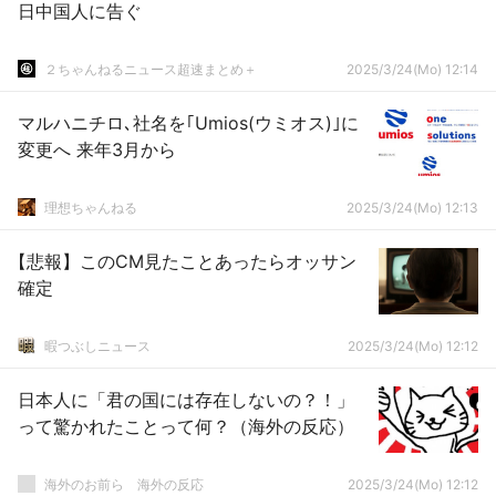
日中国人に告ぐ
２ちゃんねるニュース超速まとめ＋
2025/3/24(Mo) 12:14
マルハニチロ､社名を｢Umios(ウミオス)｣に
変更へ 来年3月から
理想ちゃんねる
2025/3/24(Mo) 12:13
【悲報】このCM見たことあったらオッサン
確定
暇つぶしニュース
2025/3/24(Mo) 12:12
日本人に「君の国には存在しないの？！」
って驚かれたことって何？（海外の反応）
海外のお前ら 海外の反応
2025/3/24(Mo) 12:12