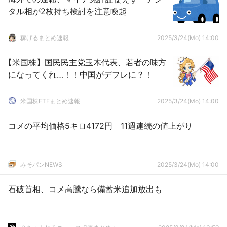
タル相が2枚持ち検討を注意喚起
稼げるまとめ速報
2025/3/24(Mo) 14:00
【米国株】国民民主党玉木代表、若者の味方
になってくれ…！！中国がデフレに？！
米国株ETFまとめ速報
2025/3/24(Mo) 14:00
コメの平均価格5キロ4172円 11週連続の値上がり
みそパンNEWS
2025/3/24(Mo) 14:00
石破首相、コメ高騰なら備蓄米追加放出も