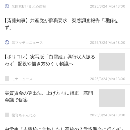
米国株ETFまとめ速報
2025/3/24(Mo) 13:00
【斎藤知事】共産党が辞職要求 疑惑調査報告「理解せ
ず」
黒マッチョニュース
2025/3/24(Mo) 13:00
【ポリコレ】実写版「白雪姫」興行収入振る
わず…配役や描き方めぐり物議へ
モナニュース
2025/3/24(Mo) 13:00
実質賃金の算出法、上げ方向に補正 諮問
会議で提案
投資ちゃんねる
2025/3/24(Mo) 13:00
中学生「志望校に合格したし高校の入学説明会に行くぞ」