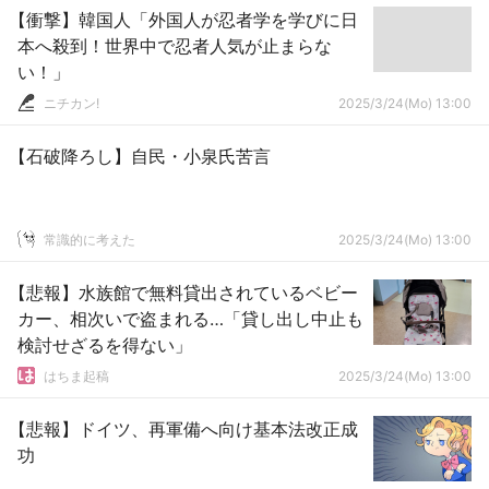
【衝撃】韓国人「外国人が忍者学を学びに日
本へ殺到！世界中で忍者人気が止まらな
い！」
ニチカン!
2025/3/24(Mo) 13:00
【石破降ろし】自民・小泉氏苦言
常識的に考えた
2025/3/24(Mo) 13:00
【悲報】水族館で無料貸出されているベビー
カー、相次いで盗まれる…「貸し出し中止も
検討せざるを得ない」
はちま起稿
2025/3/24(Mo) 13:00
【悲報】ドイツ、再軍備へ向け基本法改正成
功