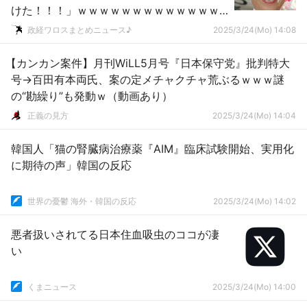
けた！！！」ｗｗｗｗｗｗｗｗｗｗｗｗｗ
ｗｗｗｗｗ
政経ワロスまとめニュース♪
2025/3/24(Mo) 14:08
【カンカン案件】月刊WiLL5月号『日本保守党』批判特大
号→百田有本両氏、案の定メチャクチャ荒ぶるｗｗｗ謎
の“勘繰り”も発動ｗ（動画あり）
正義の見方
2025/3/24(Mo) 14:04
韓国人「猫の腎臓病治療薬『AIM』臨床試験開始、実用化
に期待の声」韓国の反応
世界の憂鬱 海外・韓国の反応
2025/3/24(Mo) 14:02
悪者扱いされてる日本住血吸虫のココが凄
い
くまニュース
2025/3/24(Mo) 14:00