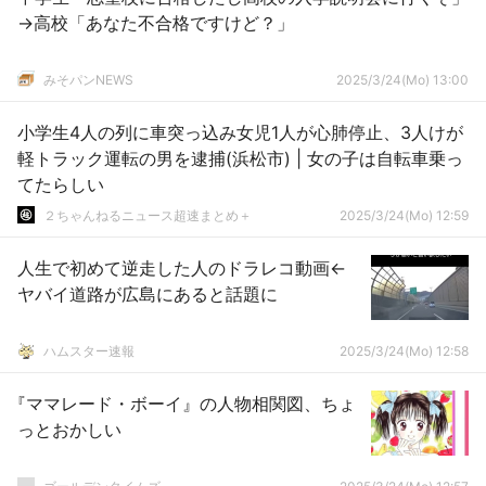
→高校「あなた不合格ですけど？」
みそパンNEWS
2025/3/24(Mo) 13:00
小学生4人の列に車突っ込み女児1人が心肺停止、3人けが
軽トラック運転の男を逮捕(浜松市) | 女の子は自転車乗っ
てたらしい
２ちゃんねるニュース超速まとめ＋
2025/3/24(Mo) 12:59
人生で初めて逆走した人のドラレコ動画←
ヤバイ道路が広島にあると話題に
ハムスター速報
2025/3/24(Mo) 12:58
『ママレード・ボーイ』の人物相関図、ちょ
っとおかしい