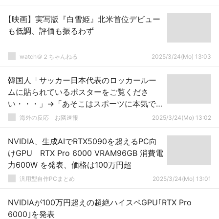
【映画】実写版『白雪姫』北米首位デビュー
も低調、評価も振るわず
watch＠２ちゃんねる
2025/3/24(Mo) 13:03
韓国人「サッカー日本代表のロッカールー
ムに貼られているポスターをご覧くださ
い・・・」→「あそこはスポーツに本気で
ここはｗ」「もう日本と比較するのが話に
海外の反応 お隣速報
2025/3/24(Mo) 13:02
ならない」「あいつらは本当に真剣に準備
中である」
NVIDIA、生成AIでRTX5090を超えるPC向
けGPU RTX Pro 6000 VRAM96GB 消費電
力600W を発表、価格は100万円超
汎用型自作PCまとめ
2025/3/24(Mo) 13:01
NVIDIAが100万円超えの超絶ハイスペGPU｢RTX Pro
6000｣を発表