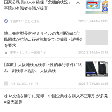
国家公務員の人材確保「危機的状況」 人
事院の有識者会議が提言
米国株ETFまとめ速報
2025/3/24(Mo) 13:15
地上発射型長射程ミサイルの九州配備に市
民団体が抗議…石破首相宛てに撤回・説明会
を要求！
軍事・ミリタリー速報☆彡
2025/3/24(Mo) 13:15
【腐敗】大阪地検元検事正性的暴行事件に絡
み、副検事不起訴 大阪高検
もえるにほん彡(^)(^)
2025/3/24(Mo) 13:15
株や投信を勝手に売却、中国企業株を購入不正取引が多発
#楽天証券