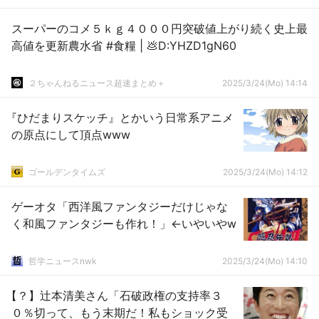
スーパーのコメ５ｋｇ４０００円突破値上がり続く史上最
高値を更新農水省 #食糧 | 💩D:YHZD1gN60
２ちゃんねるニュース超速まとめ＋
2025/3/24(Mo) 14:14
『ひだまりスケッチ』とかいう日常系アニメ
の原点にして頂点www
ゴールデンタイムズ
2025/3/24(Mo) 14:12
ゲーオタ「西洋風ファンタジーだけじゃな
く和風ファンタジーも作れ！」←いやいやw
哲学ニュースnwk
2025/3/24(Mo) 14:10
【？】辻本清美さん「石破政権の支持率３
０％切って、もう末期だ！私もショック受