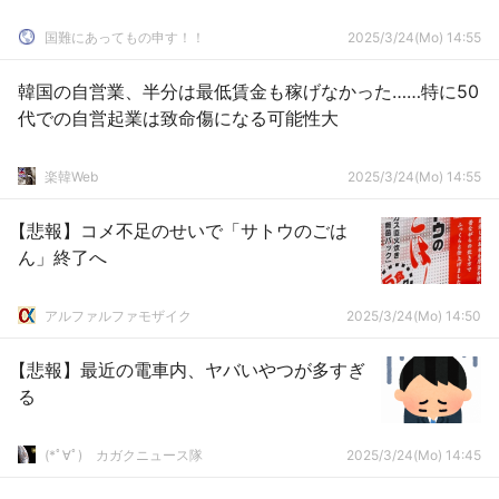
国難にあってもの申す！！
2025/3/24(Mo) 14:55
韓国の自営業、半分は最低賃金も稼げなかった……特に50
代での自営起業は致命傷になる可能性大
楽韓Web
2025/3/24(Mo) 14:55
【悲報】コメ不足のせいで「サトウのごは
ん」終了へ
アルファルファモザイク
2025/3/24(Mo) 14:50
【悲報】最近の電車内、ヤバいやつが多すぎ
る
(*ﾟ∀ﾟ)ゞカガクニュース隊
2025/3/24(Mo) 14:45