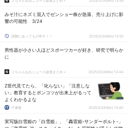
２ちゃんねるニュース超速まとめ＋
2025/3/24(Mo) 13:59
みそ汁にネズミ混入でゼンショー株が急落、売り上げに影
響の可能性 3/24
国難にあってもの申す！！
2025/3/24(Mo) 13:55
男性器が小さい人ほどスポーツカーが好き、研究で明らか
に
２ちゃんねるニュース超速まとめ＋
2025/3/24(Mo) 13:44
Z世代見てたら、「叱らない」「注意しな
い」教育するとポンコツが出来上がるって
よくわかるよな
IT速報
2025/3/24(Mo) 13:40
実写版白雪姫の「白雪姫」、「轟雷姫-サンダーボルト-」