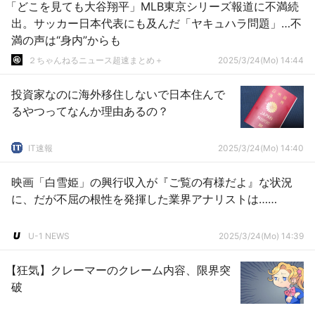
「どこを見ても大谷翔平」MLB東京シリーズ報道に不満続
出。サッカー日本代表にも及んだ「ヤキュハラ問題」…不
満の声は“身内”からも
２ちゃんねるニュース超速まとめ＋
2025/3/24(Mo) 14:44
投資家なのに海外移住しないで日本住んで
るやつってなんか理由あるの？
IT速報
2025/3/24(Mo) 14:40
映画「白雪姫」の興行収入が『ご覧の有様だよ』な状況
に、だが不屈の根性を発揮した業界アナリストは……
U-1 NEWS
2025/3/24(Mo) 14:39
【狂気】クレーマーのクレーム内容、限界突
破