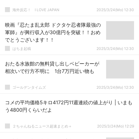
海外反応！ I LOVE JAPAN
2025/3/24(Mo) 12:30
映画『忍たま乱太郎 ドクタケ忍者隊最強の
軍師』が興行収入が30億円を突破！！おめ
でとうございます！！
はちま起稿
2025/3/24(Mo) 12:30
おたる水族館の無料貸し出しベビーカーが
相次いで行方不明に 1台7万円近い物も
ゴールデンタイムズ
2025/3/24(Mo) 12:30
コメの平均価格5キロ4172円11週連続の値上がり | いまも
う4800円くらいだよ
２ちゃんねるニュース超速まとめ＋
2025/3/24(Mo) 12:29