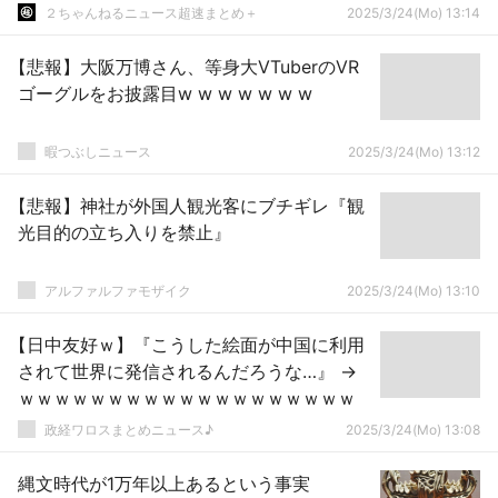
２ちゃんねるニュース超速まとめ＋
2025/3/24(Mo) 13:14
【悲報】大阪万博さん、等身大VTuberのVR
ゴーグルをお披露目w w w w w w w
暇つぶしニュース
2025/3/24(Mo) 13:12
【悲報】神社が外国人観光客にブチギレ『観
光目的の立ち入りを禁止』
アルファルファモザイク
2025/3/24(Mo) 13:10
【日中友好ｗ】『こうした絵面が中国に利用
されて世界に発信されるんだろうな…』 →
ｗｗｗｗｗｗｗｗｗｗｗｗｗｗｗｗｗｗｗ
政経ワロスまとめニュース♪
2025/3/24(Mo) 13:08
縄文時代が1万年以上あるという事実