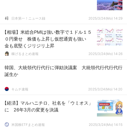
日本第一！ニュース録
2025/3/24(Mo) 14:29
【相場】米総合PMIは強い数字で１ドル１５
０円乗せ 株価も上昇し仮想通貨も強い
金も底堅くジリジリ上昇
稼げるまとめ速報
2025/3/24(Mo) 14:26
韓国、大統領代行代行に弾劾決議案 大統領代行代行代行
誕生か
キムチ速報
2025/3/24(Mo) 14:20
【経済】マルハニチロ、社名を「ウミオス」
に 26年3月の変更を決議
米国株ETFまとめ速報
2025/3/24(Mo) 14:15