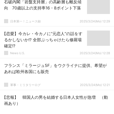
石破内閣「岩盤支持層」の高齢層も離反傾
向 70歳以上の支持率16・8ポイント下落
日本第一！ニュース録
2025/3/24(Mo) 12:29
【恋愛】今カレ・今カノに“元恋人”の話をす
るかしないか!? 全部ぶっちゃけたら修羅場
確定!?
News U.S.
2025/3/24(Mo) 12:28
フランス「ミラージュ5F」をウクライナに提供、希望が
あれば欧州各国にも販売
軍事・ミリタリーログ
2025/3/24(Mo) 12:21
【悲報】 韓国人の男を結婚する日本人女性が急増 （動
画あり）