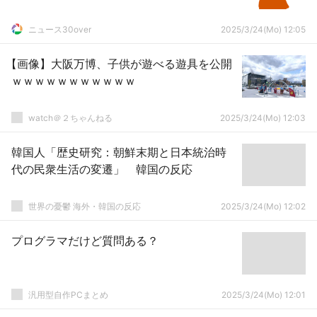
ニュース30over
2025/3/24(Mo) 12:05
【画像】大阪万博、子供が遊べる遊具を公開
ｗｗｗｗｗｗｗｗｗｗｗ
watch＠２ちゃんねる
2025/3/24(Mo) 12:03
韓国人「歴史研究：朝鮮末期と日本統治時
代の民衆生活の変遷」 韓国の反応
世界の憂鬱 海外・韓国の反応
2025/3/24(Mo) 12:02
プログラマだけど質問ある？
汎用型自作PCまとめ
2025/3/24(Mo) 12:01