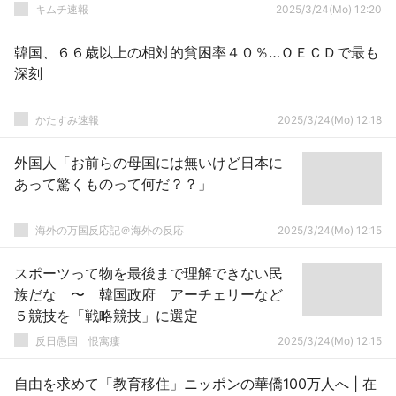
キムチ速報
2025/3/24(Mo) 12:20
韓国、６６歳以上の相対的貧困率４０％…ＯＥＣＤで最も
深刻
かたすみ速報
2025/3/24(Mo) 12:18
外国人「お前らの母国には無いけど日本に
あって驚くものって何だ？？」
海外の万国反応記＠海外の反応
2025/3/24(Mo) 12:15
スポーツって物を最後まで理解できない民
族だな 〜 韓国政府 アーチェリーなど
５競技を「戦略競技」に選定
反日愚国 恨寓瘻
2025/3/24(Mo) 12:15
自由を求めて「教育移住」ニッポンの華僑100万人へ | 在