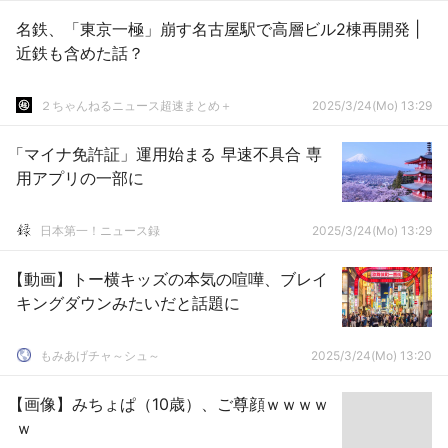
名鉄、「東京一極」崩す名古屋駅で高層ビル2棟再開発 |
近鉄も含めた話？
２ちゃんねるニュース超速まとめ＋
2025/3/24(Mo) 13:29
「マイナ免許証」運用始まる 早速不具合 専
用アプリの一部に
日本第一！ニュース録
2025/3/24(Mo) 13:29
【動画】トー横キッズの本気の喧嘩、ブレイ
キングダウンみたいだと話題に
もみあげチャ～シュ～
2025/3/24(Mo) 13:20
【画像】みちょぱ（10歳）、ご尊顔ｗｗｗｗ
ｗ