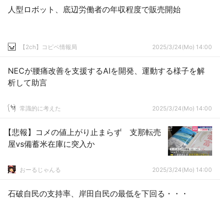
人型ロボット、底辺労働者の年収程度で販売開始
【2ch】コピペ情報局
2025/3/24(Mo) 14:00
NECが腰痛改善を支援するAIを開発、運動する様子を解
析して助言
常識的に考えた
2025/3/24(Mo) 14:00
【悲報】コメの値上がり止まらず 支那転売
屋vs備蓄米在庫に突入か
おーるじゃんる
2025/3/24(Mo) 14:00
石破自民の支持率、岸田自民の最低を下回る・・・