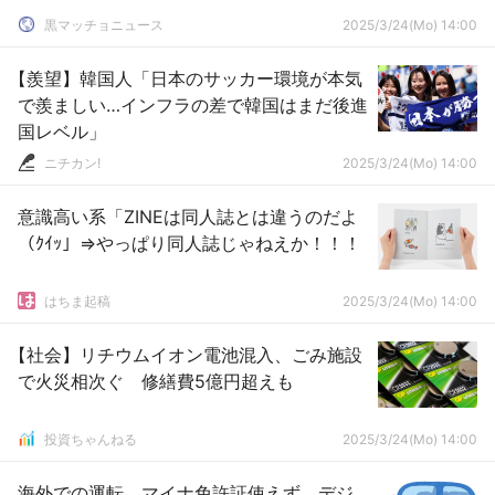
黒マッチョニュース
2025/3/24(Mo) 14:00
【羨望】韓国人「日本のサッカー環境が本気
で羨ましい…インフラの差で韓国はまだ後進
国レベル」
ニチカン!
2025/3/24(Mo) 14:00
意識高い系「ZINEは同人誌とは違うのだよ
（ｸｲｯ」⇒やっぱり同人誌じゃねえか！！！
はちま起稿
2025/3/24(Mo) 14:00
【社会】リチウムイオン電池混入、ごみ施設
で火災相次ぐ 修繕費5億円超えも
投資ちゃんねる
2025/3/24(Mo) 14:00
海外での運転、マイナ免許証使えず デジ