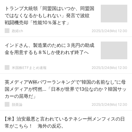
トランプ大統領「同盟国はいつか、同盟国
ではなくなるかもしれない」発言で波紋
戦闘機売却「性能10％落とす」
政経ch
2025/3/24(Mo) 12:30
インドさん、製造業のために３兆円の助成
金を用意するも８%しか使われず終了へ
米国株ETFまとめ速報
2025/3/24(Mo) 12:30
英メディアW杯パワーランキングで“韓国の名前なし”に母
国メディアが愕然…「日本が世界で13位なのか？韓国サッ
カーの屈辱だ」
脱亜論
2025/3/24(Mo) 12:30
【米】治安最悪と言われているテネシー州メンフィスの日
常がこちら！ 海外の反応。