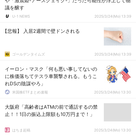
や「激震姫-アースクェイク-」だった可能性が浮上して物
議を醸す
U-1 NEWS
2025/3/24(Mo) 13:39
【悲報】 入居2週間で壁ドンされる
ゴールデンタイムズ
2025/3/24(Mo) 13:39
イーロン・マスク「何も悪い事してないの
に株価落ちてテスラ車襲撃される。もうこ
れDSの陰謀やろ」
米国株ETFまとめ速報
2025/3/24(Mo) 13:30
大阪府「高齢者はATMの前で通話するの禁
止！！1日の振込上限額も10万円まで！」
はちま起稿
2025/3/24(Mo) 13:30