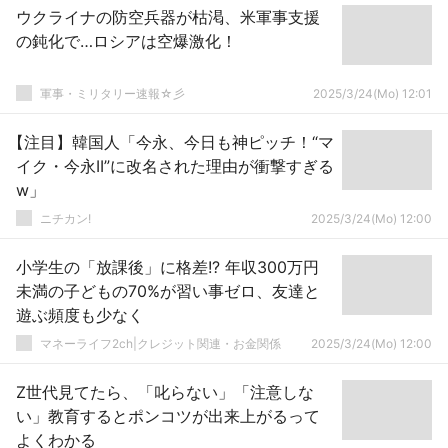
ウクライナの防空兵器が枯渇、米軍事支援
の鈍化で…ロシアは空爆激化！
軍事・ミリタリー速報☆彡
2025/3/24(Mo) 12:01
【注目】韓国人「今永、今日も神ピッチ！“マ
イク・今永II”に改名された理由が衝撃すぎる
w」
ニチカン!
2025/3/24(Mo) 12:00
小学生の「放課後」に格差!? 年収300万円
未満の子どもの70%が習い事ゼロ、友達と
遊ぶ頻度も少なく
マネーライフ2ch|クレジット関連・お金関係
2025/3/24(Mo) 12:00
Z世代見てたら、「叱らない」「注意しな
い」教育するとポンコツが出来上がるって
よくわかる