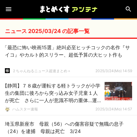
ニュース 2025/03/24 の記事一覧
「最恐に怖い映画15選」絶叫必至ヒッチコックの名作『サ
イコ』やカルト的スリラー、超低予算の大ヒット作も
２ちゃんねるニュース超速まとめ＋
2025/3/24(Mo) 14:59
【静岡】７８歳が運転する軽トラックが小学
生の集団に後ろから突っ込み女子児童１人
が死亡 さらに一人が意識不明の重体…運転
手「なぜぶつかったかはわからない」
ハムスター速報
2025/3/24(Mo) 14:57
埼玉県新座市 母親（56）への傷害容疑で無職の息子
（24）を逮捕 母親は死亡 3/24