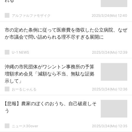
れる
アルファルファモザイク
2025/3/24(Mo) 12:40
市の定めた条例に従って医療費を徴収した公立病院、なぜ
か市議会で問い詰められる理不尽すぎる展開に
U-1 NEWS
2025/3/24(Mo) 12:39
沖縄の市民団体がワシントン事務所の予算
増額求め会見「減額なら不当、無駄な証拠
示して」
おーるじゃんる
2025/3/24(Mo) 12:36
【悲報】農家のぼくのおうち、自己破産しそ
う
ニュース30over
2025/3/24(Mo) 12:35