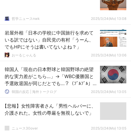
哲学ニュースnwk
2025/3/24(Mo) 13:08
岩屋外相「日本の学校に中国旅行を求めて
いる訳ではない」自民党の有村「うーん、
でもHPにそうは書いてないよね？」
おーるじゃんる
2025/3/24(Mo) 13:06
韓国人「現在の日本野球と韓国野球の絶望
的な実力差がこちら…」→「WBC優勝国と
予選敗退国が同じだとでも…？（ﾌﾞﾙﾌﾞﾙ」＝
韓国の反応
韓国の反応 | 海外トークログ
2025/3/24(Mo) 13:05
【悲報】女性障害者さん「男性ヘルパーに、
介護された。女性の尊厳を無視しないで」
ニュース30over
2025/3/24(Mo) 13:05