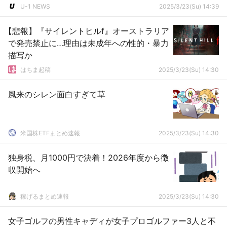
U-1 NEWS
2025/3/23(Su) 14:39
【悲報】『サイレントヒルf』オーストラリア
で発売禁止に…理由は未成年への性的・暴力
描写か
はちま起稿
2025/3/23(Su) 14:30
風来のシレン面白すぎて草
米国株ETFまとめ速報
2025/3/23(Su) 14:30
独身税、月1000円で決着！2026年度から徴
収開始へ
稼げるまとめ速報
2025/3/23(Su) 14:30
女子ゴルフの男性キャディが女子プロゴルファー3人と不