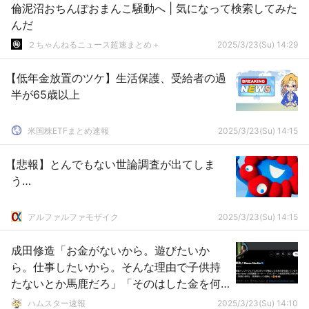
倫泥沼おちんぽおまんこ騒動へ | 気になって検索してみた
んだ
２ちゃんねるニュース超速まとめ＋
2025/3/23(Su) 14:29
【低年金放置のツケ】生活保護、受給者の過
半が65歳以上
米国株ETFまとめ速報
2025/3/23(Su) 14:15
【悲報】とんでもない世論調査が出てしま
う…
アルファルファモザイク
2025/3/23(Su) 14:15
成田修造「お金がないから。遊びたいか
ら。仕事したいから。そんな理由で子供持
たないとか馬鹿だろ」「そのはした金を何
のために稼いでいるのか？」議論に
ハムスター速報
2025/3/23(Su) 14:10