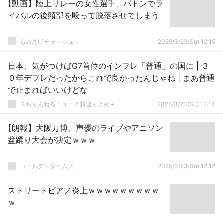
【動画】陸上リレーの女性選手、バトンでラ
イバルの後頭部を殴って脱落させてしまう
もみあげチャ～シュ～
2025/3/23(Su) 12:15
日本、気がつけばG7首位のインフレ「普通」の国に | ３
０年デフレだったからこれで良かったんじゃね | まあ普通
で止まればいいけどな
２ちゃんねるニュース超速まとめ＋
2025/3/23(Su) 12:14
【朗報】大阪万博、声優のライブやアニソン
盆踊り大会が決定ｗｗｗ
ゴールデンタイムズ
2025/3/23(Su) 12:12
ストリートピアノ炎上ｗｗｗｗｗｗｗｗｗ
ｗ