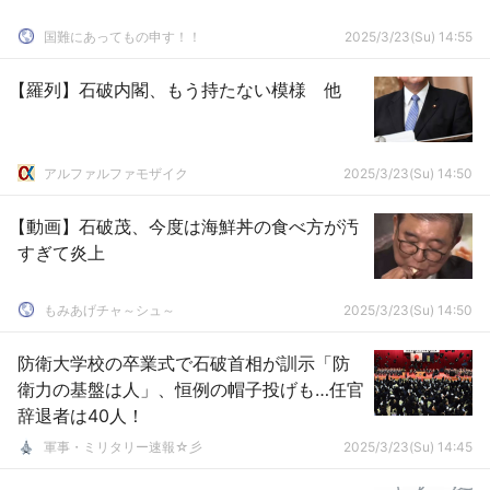
国難にあってもの申す！！
2025/3/23(Su) 14:55
【羅列】石破内閣、もう持たない模様 他
アルファルファモザイク
2025/3/23(Su) 14:50
【動画】石破茂、今度は海鮮丼の食べ方が汚
すぎて炎上
もみあげチャ～シュ～
2025/3/23(Su) 14:50
防衛大学校の卒業式で石破首相が訓示「防
衛力の基盤は人」、恒例の帽子投げも…任官
辞退者は40人！
軍事・ミリタリー速報☆彡
2025/3/23(Su) 14:45