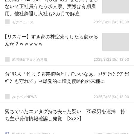
ない？正社員うたう求人票、実際は有期雇
用、他社辞退し入社も2カ月で解雇
モナニュース
2025/3/23(Su) 13:00
【リスキー】すき家の株空売りしたら儲かる
んか？ｗｗｗｗｗ
米国株ETFまとめ速報
2025/3/23(Su) 13:00
ｲｷﾞﾘｽ人「竹って園芸植物としていいなぁ、ｴｷｿﾞﾁｯｸでﾌﾟﾗｲ
ﾊﾞｼｰも守れて」→爆発的に増え侵略的外来種に
みそパンNEWS
2025/3/23(Su) 13:00
落ちていたエアタグ持ち去った疑い 75歳男を逮捕 持
ち主が発信情報確認し発覚 [3/23]