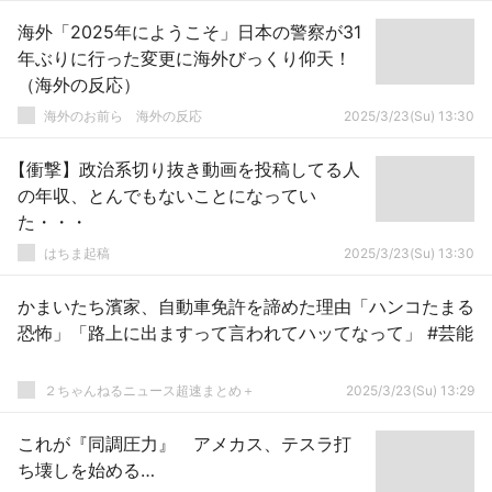
海外「2025年にようこそ」日本の警察が31
年ぶりに行った変更に海外びっくり仰天！
（海外の反応）
海外のお前ら 海外の反応
2025/3/23(Su) 13:30
【衝撃】政治系切り抜き動画を投稿してる人
の年収、とんでもないことになってい
た・・・
はちま起稿
2025/3/23(Su) 13:30
かまいたち濱家、自動車免許を諦めた理由「ハンコたまる
恐怖」「路上に出ますって言われてハッてなって」 #芸能
２ちゃんねるニュース超速まとめ＋
2025/3/23(Su) 13:29
これが『同調圧力』 アメカス、テスラ打
ち壊しを始める…