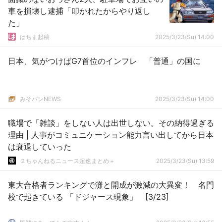
車を損壊し逮捕「叩かれたからやり返し
た」
はちま起稿
2025/3/23(Su) 14:00
日本、気がつけばG7首位のインフレ 「普通」の国に
みそパンNEWS
2025/3/23(Su) 14:00
職場で「雑談」をしない人は出世しない。その納得過ぎる
理由 | 人事がコミュニケーション能力言い出してから日本
は衰退していった
２ちゃんねるニュース超速まとめ＋
2025/3/23(Su) 13:59
東大合格者ランキングで灘と開成が激減の大異変！ 名門
校で起きている 「ドジャース現象」 [3/23]