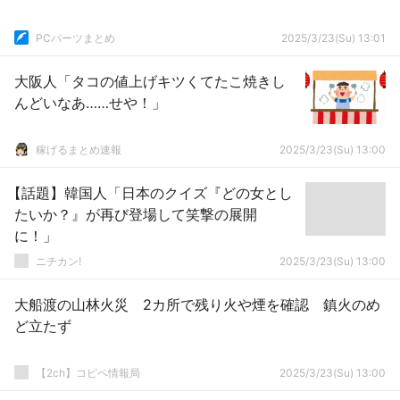
PCパーツまとめ
2025/3/23(Su) 13:01
大阪人「タコの値上げキツくてたこ焼きし
んどいなあ……せや！」
稼げるまとめ速報
2025/3/23(Su) 13:00
【話題】韓国人「日本のクイズ『どの女とし
たいか？』が再び登場して笑撃の展開
に！」
ニチカン!
2025/3/23(Su) 13:00
大船渡の山林火災 2カ所で残り火や煙を確認 鎮火のめ
ど立たず
【2ch】コピペ情報局
2025/3/23(Su) 13:00