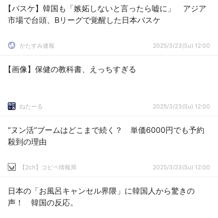
【バスケ】韓国も「嫉妬しないと言ったら嘘に」 アジア
市場で台頭、Bリーグで覚醒した日本バスケ
かたすみ速報
2025/3/23(Su) 12:00
【画像】保健の教科書、えっちすぎる
ねたーる
2025/3/23(Su) 12:00
“ヌン活”ブームはどこまで続く？ 単価6000円でも予約
殺到の理由
【2ch】コピペ情報局
2025/3/23(Su) 12:00
日本の「お風呂キャンセル界隈」に韓国人から驚きの
声！ 韓国の反応。