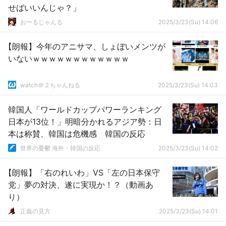
せばいいんじゃ？」
おーるじゃんる
2025/3/23(Su) 14:06
【朗報】今年のアニサマ、しょぼいメンツが
いないｗｗｗｗｗｗｗｗｗｗｗｗ
watch＠２ちゃんねる
2025/3/23(Su) 14:03
韓国人「ワールドカップパワーランキング
日本が13位！」明暗分かれるアジア勢：日
本は称賛、韓国は危機感 韓国の反応
世界の憂鬱 海外・韓国の反応
2025/3/23(Su) 14:02
【朗報】「右のれいわ」VS「左の日本保守
党」夢の対決、遂に実現か！？（動画あ
り）
正義の見方
2025/3/23(Su) 14:01