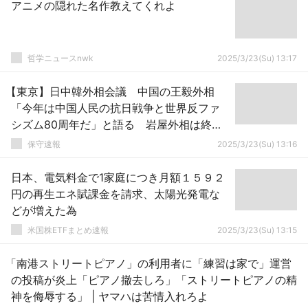
アニメの隠れた名作教えてくれよ
哲学ニュースnwk
2025/3/23(Su) 13:17
【東京】日中韓外相会議 中国の王毅外相
「今年は中国人民の抗日戦争と世界反ファ
シズム80周年だ」と語る 岩屋外相は終始
ニヤける
保守速報
2025/3/23(Su) 13:16
日本、電気料金で1家庭につき月額１５９２
円の再生エネ賦課金を請求、太陽光発電な
どが増えた為
米国株ETFまとめ速報
2025/3/23(Su) 13:15
「南港ストリートピアノ」の利用者に「練習は家で」運営
の投稿が炎上「ピアノ撤去しろ」「ストリートピアノの精
神を侮辱する」 | ヤマハは苦情入れろよ