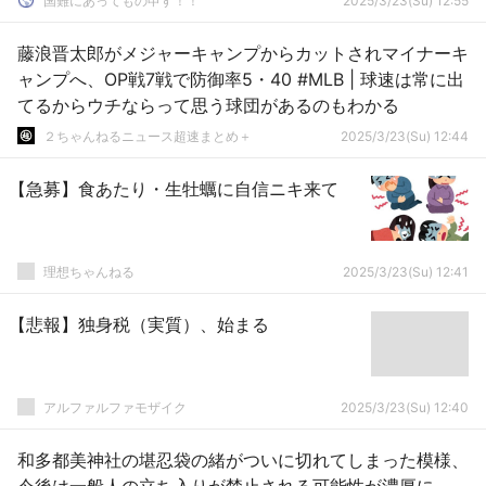
国難にあってもの申す！！
2025/3/23(Su) 12:55
藤浪晋太郎がメジャーキャンプからカットされマイナーキ
ャンプへ、OP戦7戦で防御率5・40 #MLB | 球速は常に出
てるからウチならって思う球団があるのもわかる
２ちゃんねるニュース超速まとめ＋
2025/3/23(Su) 12:44
【急募】食あたり・生牡蠣に自信ニキ来て
理想ちゃんねる
2025/3/23(Su) 12:41
【悲報】独身税（実質）、始まる
アルファルファモザイク
2025/3/23(Su) 12:40
和多都美神社の堪忍袋の緒がついに切れてしまった模様、