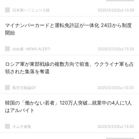
日本第一！ニュース録
2025/3/23(Su) 13:29
マイナンバーカードと運転免許証が一体化 24日から制度
開始
ゆめ痛 -NEWS ALERT-
2025/3/23(Su) 13:25
ロシア軍が東部戦線の複数方向で前進、ウクライナ軍も占
領された集落を奪還
航空万能論GF
2025/3/23(Su) 13:23
韓国の「働かない若者」120万人突破…就業中の4人に1人
はアルバイト
キムチ速報
2025/3/23(Su) 13:20