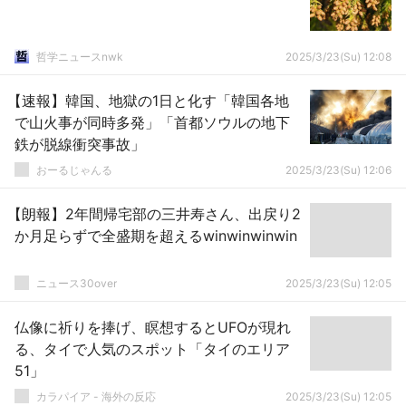
哲学ニュースnwk
2025/3/23(Su) 12:08
【速報】韓国、地獄の1日と化す「韓国各地
で山火事が同時多発」「首都ソウルの地下
鉄が脱線衝突事故」
おーるじゃんる
2025/3/23(Su) 12:06
【朗報】2年間帰宅部の三井寿さん、出戻り2
か月足らずで全盛期を超えるwinwinwinwin
ニュース30over
2025/3/23(Su) 12:05
仏像に祈りを捧げ、瞑想するとUFOが現れ
る、タイで人気のスポット「タイのエリア
51」
カラパイア - 海外の反応
2025/3/23(Su) 12:05