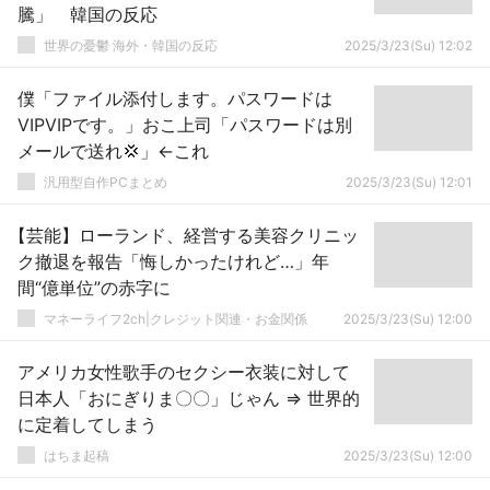
騰」 韓国の反応
世界の憂鬱 海外・韓国の反応
2025/3/23(Su) 12:02
僕「ファイル添付します。パスワードは
VIPVIPです。」おこ上司「パスワードは別
メールで送れ💢」←これ
汎用型自作PCまとめ
2025/3/23(Su) 12:01
【芸能】ローランド、経営する美容クリニッ
ク撤退を報告「悔しかったけれど…」年
間“億単位”の赤字に
マネーライフ2ch|クレジット関連・お金関係
2025/3/23(Su) 12:00
アメリカ女性歌手のセクシー衣装に対して
日本人「おにぎりま〇〇」じゃん ⇒ 世界的
に定着してしまう
はちま起稿
2025/3/23(Su) 12:00