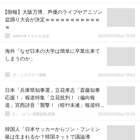
【朗報】大阪万博、声優のライブやアニソン
盆踊り大会が決定ｗｗｗｗｗｗｗｗｗｗｗ
ｗ
watch＠２ちゃんねる
2025/3/23(Su) 12:03
海外「なぜ日本の大学は簡単に卒業出来て
しまうのか」
ザ・ミステリー体験
2025/3/23(Su) 12:03
日本「兵庫県知事選」立花孝志「斎藤知事
応援！」報道特集「立花批判！（偏向報
道」宮西詩音「襲撃！（暗ｻﾂ未遂」報道特
集「誹謗中傷やめろ！」5ch民「おまいう」
/)；｀ω´)＜国家総動員報
2025/3/23(Su) 12:03
→
韓国人「日本サッカーからソン・フンミン
級は生まれるか？韓国ネットで議論沸