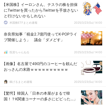
【米国株】イーロンさん、テスラの株を担保
にTwitterを買ったからTwitterを手放さない
と行けないかもしれない
米国株ETFまとめ速報
2025/3/23(Su) 14:00
奈良県知事「税金2.7億円使ってK-POPライ
ブ開催しよう」 議会「ダメどす」
投資ちゃんねる
2025/3/23(Su) 14:00
【画像】名古屋で490円のコーヒーを頼んだ
おっさんの末路ｗｗｗｗｗｗｗｗｗｗ
稼げるまとめ速報
2025/3/23(Su) 14:00
【驚愕】韓国人「日本の本屋がまるで韓
国！？K関連コーナーの多さにビビった…」