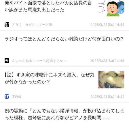
俺をバイト面接で落としたバカ女店長の言
い訳がまた馬鹿丸出しだった
(*ﾟ∀ﾟ)ゞカガクニュース隊
2025/3/23(Su) 14:45
ラジオってほとんどくだらない雑談だけど何が面白いの？
２ちゃんねるニュース超速まとめ＋
2025/3/23(Su) 14:44
【謎】すき家の味噌汁にネズミ混入、なぜ気
が付かなかったのか？
IT速報
2025/3/23(Su) 14:42
例の騒動に「とんでもない爆弾情報」が投げ込まれてしま
った模様、超弩級にあれな客がピアノを長時間……