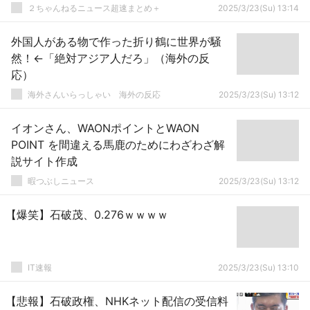
２ちゃんねるニュース超速まとめ＋
2025/3/23(Su) 13:14
外国人がある物で作った折り鶴に世界が騒
然！←「絶対アジア人だろ」（海外の反
応）
海外さんいらっしゃい 海外の反応
2025/3/23(Su) 13:12
イオンさん、WAONポイントとWAON
POINT を間違える馬鹿のためにわざわざ解
説サイト作成
暇つぶしニュース
2025/3/23(Su) 13:12
【爆笑】石破茂、0.276ｗｗｗｗ
IT速報
2025/3/23(Su) 13:10
【悲報】石破政権、NHKネット配信の受信料