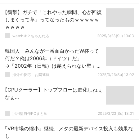
【衝撃】ガチで「これやった瞬間、心が回復
しまくって草」ってなったものｗｗｗｗｗ
ｗｗｗｗ
watch＠２ちゃんねる
2025/3/23(Su) 13:03
韓国人「みんなが一番面白かったW杯って
何だ？俺は2006年（ドイツ）だ」
→「2002年（日韓）は越えられない壁」
「逆に世界の人々は最も面白くなかったW
海外の反応 お隣速報
2025/3/23(Su) 13:02
杯として2002大会を選ぶ」「我々の立場で
見ると当然02年で大会全体で見ると22年
【CPUクーラー】トップフローは進化しねぇ
（カタール）のようだ」
なぁ…
汎用型自作PCまとめ
2025/3/23(Su) 13:01
「VR市場の縮小」継続、メタの最新デバイス投入も効果な
し