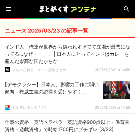
ニュース 2025/03/23 の記事一覧
インド人「俺達が世界から嫌われすぎてて立場が最悪にな
ってる…なぜ・・・」 | 日本人にとってインドはカレーを
産んだ崇高な国だからな
２ちゃんねるニュース超速まとめ＋
2025/3/23(Su) 14:59
【デモクラシー】日本人、影響力工作に弱い
傾向 権威主義の説得を受けやすく…
もえるにほん彡(^)(^)
2025/3/23(Su) 14:58
仕事の資格「英語ペラペラ・英語資格900点以上・保育園
資格・遊戯資格」で時給1700円にブチギレ [3/23]