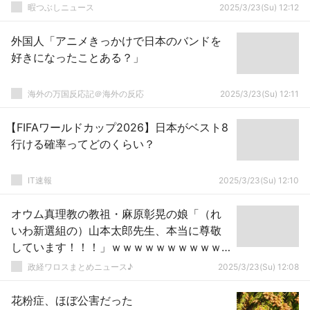
暇つぶしニュース
2025/3/23(Su) 12:12
外国人「アニメきっかけで日本のバンドを
好きになったことある？」
海外の万国反応記＠海外の反応
2025/3/23(Su) 12:11
【FIFAワールドカップ2026】日本がベスト8
行ける確率ってどのくらい？
IT速報
2025/3/23(Su) 12:10
オウム真理教の教祖・麻原彰晃の娘「（れ
いわ新選組の）山本太郎先生、本当に尊敬
しています！！！」ｗｗｗｗｗｗｗｗｗｗ
ｗｗｗｗｗｗｗｗｗ
政経ワロスまとめニュース♪
2025/3/23(Su) 12:08
花粉症、ほぼ公害だった