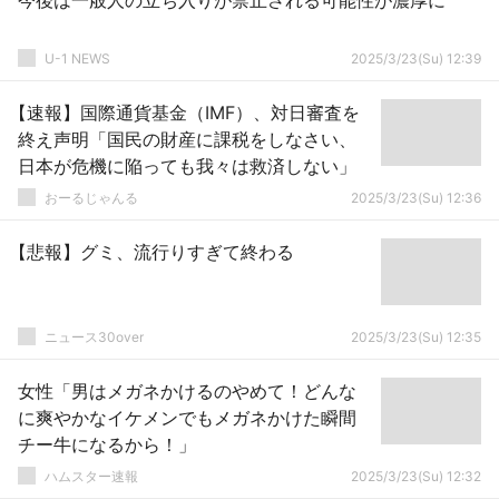
今後は一般人の立ち入りが禁止される可能性が濃厚に
U-1 NEWS
2025/3/23(Su) 12:39
【速報】国際通貨基金（IMF）、対日審査を
終え声明「国民の財産に課税をしなさい、
日本が危機に陥っても我々は救済しない」
おーるじゃんる
2025/3/23(Su) 12:36
【悲報】グミ、流行りすぎて終わる
ニュース30over
2025/3/23(Su) 12:35
女性「男はメガネかけるのやめて！どんな
に爽やかなイケメンでもメガネかけた瞬間
チー牛になるから！」
ハムスター速報
2025/3/23(Su) 12:32