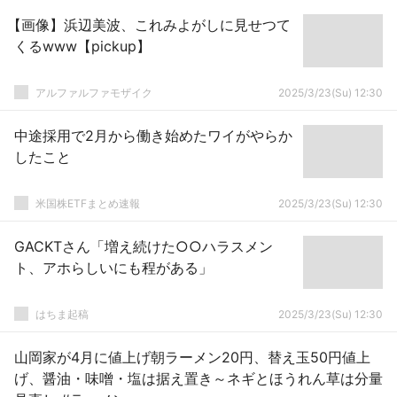
【画像】浜辺美波、これみよがしに見せつて
くるwww【pickup】
アルファルファモザイク
2025/3/23(Su) 12:30
中途採用で2月から働き始めたワイがやらか
したこと
米国株ETFまとめ速報
2025/3/23(Su) 12:30
GACKTさん「増え続けた○○ハラスメン
ト、アホらしいにも程がある」
はちま起稿
2025/3/23(Su) 12:30
山岡家が4月に値上げ朝ラーメン20円、替え玉50円値上
げ、醤油・味噌・塩は据え置き～ネギとほうれん草は分量