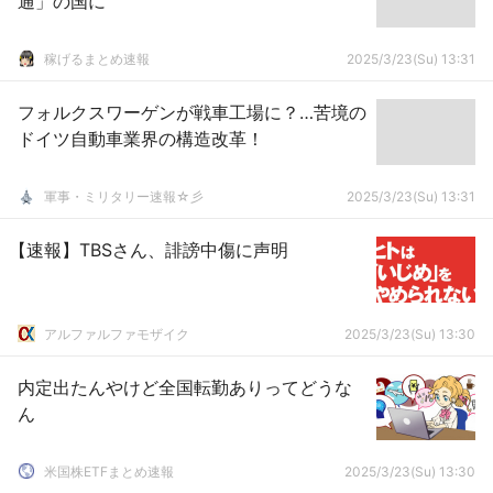
通」の国に
稼げるまとめ速報
2025/3/23(Su) 13:31
フォルクスワーゲンが戦車工場に？…苦境の
ドイツ自動車業界の構造改革！
軍事・ミリタリー速報☆彡
2025/3/23(Su) 13:31
【速報】TBSさん、誹謗中傷に声明
アルファルファモザイク
2025/3/23(Su) 13:30
内定出たんやけど全国転勤ありってどうな
ん
米国株ETFまとめ速報
2025/3/23(Su) 13:30