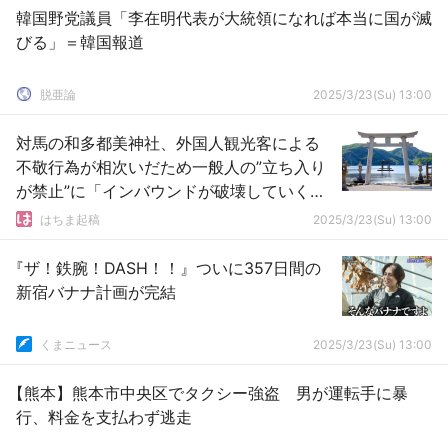
韓国野党議員「李在明代表が大統領になれば本当に国が滅
びる」＝韓国報道
脱亜論
2025/3/23(Su) 13:00
対馬の和多都美神社、外国人観光客による
不敬行為が相次いだため一般人の”立ち入り
が禁止”に「インバウンドが破壊していくこ
とに遺憾の意」
はちま起稿
2025/3/23(Su) 13:00
『ザ！鉄腕！DASH！！』ついに357日間の
新宿バナナ計画が完結
くまニュース
2025/3/23(Su) 13:00
【熊本】熊本市中央区でタクシー強盗 男が運転手に暴
行、料金を支払わず逃走