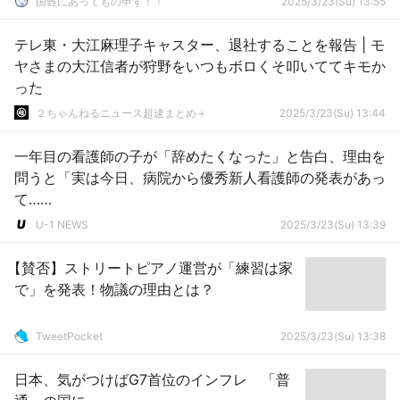
国難にあってもの申す！！
2025/3/23(Su) 13:55
テレ東・大江麻理子キャスター、退社することを報告 | モ
ヤさまの大江信者が狩野をいつもボロくそ叩いててキモか
った
２ちゃんねるニュース超速まとめ＋
2025/3/23(Su) 13:44
一年目の看護師の子が「辞めたくなった」と告白、理由を
問うと「実は今日、病院から優秀新人看護師の発表があっ
て……
U-1 NEWS
2025/3/23(Su) 13:39
【賛否】ストリートピアノ運営が「練習は家
で」を発表！物議の理由とは？
TweetPocket
2025/3/23(Su) 13:38
日本、気がつけばG7首位のインフレ 「普