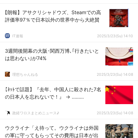
【朗報】アサクリシャドウズ、Steamでの高
評価率97％で日本以外の世界中から大絶賛
IT速報
2025/3/23(Su) 14:10
3週間後開幕の大阪･関西万博､｢行きたいと
は思わない｣が74%
理想ちゃんねる
2025/3/23(Su) 14:08
【ﾈｯﾄで話題】『去年、中国人に殺された7名
の日本人を忘れないで！』 → ………
政経ワロスまとめニュース♪
2025/3/23(Su) 14:08
ウクライナ「え待って。ウクライナは外国
の軍に守ってもらってその費用は日本が出