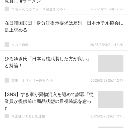
見直し #ラーメン
２ちゃんねるニュース超速まとめ＋
2025/3/23(Su) 12:29
在日韓国民団「身分証提示要求は差別」日本ホテル協会に
是正求める
キムチ速報
2025/3/23(Su) 12:20
ひろゆき氏「日本も核武装した方が良い」
と持論！
軍事・ミリタリー速報☆彡
2025/3/23(Su) 12:17
【SNS】すき家が異物混入を認めて謝罪「従
業員が提供前に商品状態の目視確認を怠っ
た」
米国株ETFまとめ速報
2025/3/23(Su) 12:15