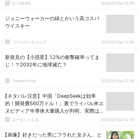
U-1 NEWS
2025/2/1(Sa) 12:39
ジョニーウォーカーの緑とかいう高コスパ
ウイスキー
ゴールデンタイムズ
2025/2/1(Sa) 12:39
新発見の【小惑星】1.2%の衝撃確率ってま
じ！？2032年に地球滅亡？
TweetPocket
2025/2/1(Sa) 12:38
【ネタバレ注意】中国「DeepSeekは効率
的！開発費560万ドル！」裏でライバル米エ
ヌビディア半導体大量購入が判明、実際は
26億ドル以上か
おーるじゃんる
2025/2/1(Sa) 12:36
【画像】好きだった男にフラれた女さん、と