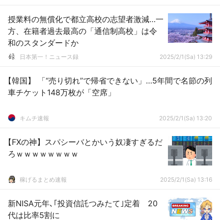
授業料の無償化で都立高校の志望者激減…一
方、在籍者過去最高の「通信制高校」は令
和のスタンダードか
日本第一！ニュース録
2025/2/1(Sa) 13:29
【韓国】 「“売り切れ”で帰省できない」…5年間で名節の列
車チケット148万枚が「空席」
キムチ速報
2025/2/1(Sa) 13:20
【FXの神】スパシーバとかいう奴凄すぎるだ
ろｗｗｗｗｗｗｗｗ
稼げるまとめ速報
2025/2/1(Sa) 13:16
新NISA元年､｢投資信託つみたて｣定着 20
代は比率5割に