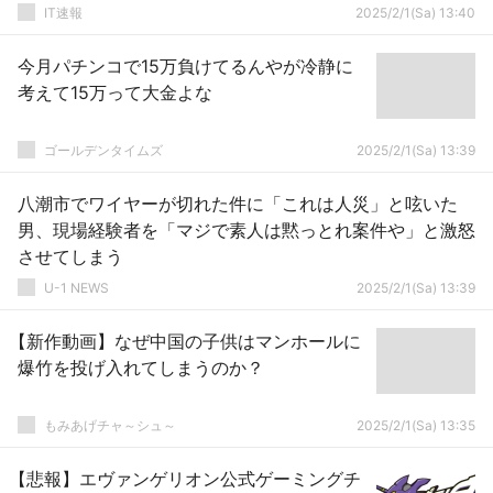
IT速報
2025/2/1(Sa) 13:40
今月パチンコで15万負けてるんやが冷静に
考えて15万って大金よな
ゴールデンタイムズ
2025/2/1(Sa) 13:39
八潮市でワイヤーが切れた件に「これは人災」と呟いた
男、現場経験者を「マジで素人は黙っとれ案件や」と激怒
させてしまう
U-1 NEWS
2025/2/1(Sa) 13:39
【新作動画】なぜ中国の子供はマンホールに
爆竹を投げ入れてしまうのか？
もみあげチャ～シュ～
2025/2/1(Sa) 13:35
【悲報】エヴァンゲリオン公式ゲーミングチ