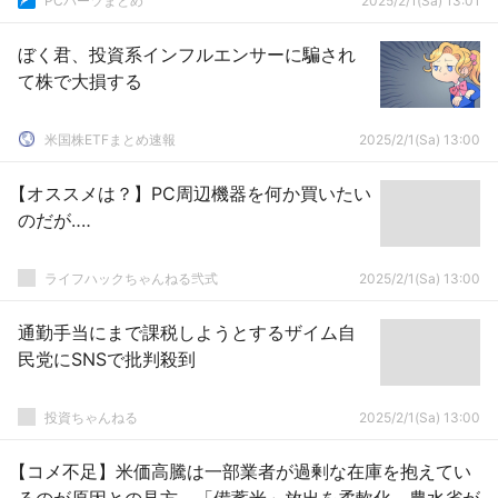
PCパーツまとめ
2025/2/1(Sa) 13:01
ぼく君、投資系インフルエンサーに騙され
て株で大損する
米国株ETFまとめ速報
2025/2/1(Sa) 13:00
【オススメは？】PC周辺機器を何か買いたい
のだが‥‥
ライフハックちゃんねる弐式
2025/2/1(Sa) 13:00
通勤手当にまで課税しようとするザイム自
民党にSNSで批判殺到
投資ちゃんねる
2025/2/1(Sa) 13:00
【コメ不足】米価高騰は一部業者が過剰な在庫を抱えてい