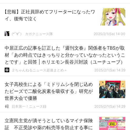
【悲報】正社員辞めてフリーターになったワ
イ、後悔で泣く
(*ﾟ∀ﾟ)ゞカガクニュース隊
2025/2/1(Sa) 14:30
中居正広の記事を訂正した『週刊文春』関係者をTBSが取
材「あの時点ではきっちりと分かっていなかったというこ
とです」と回答 | ホリエモン長谷川対談（ユーチューブ）
２ちゃんねるニュース超速まとめ＋
2025/2/1(Sa) 14:29
女子高校生による「ミドリムシを閉じ込め
たビーズで二酸化炭素を吸収する」研究が
世界大会で優勝
日本第一！ニュース録
2025/2/1(Sa) 14:29
立憲民主党が潰そうとしているマイナ保険
証 不正受診や薬の転売等を防止する事に