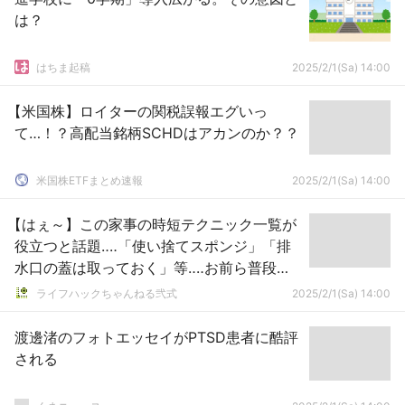
は？
はちま起稿
2025/2/1(Sa) 14:00
【米国株】ロイターの関税誤報エグいっ
て…！？高配当銘柄SCHDはアカンのか？？
米国株ETFまとめ速報
2025/2/1(Sa) 14:00
【はぇ～】この家事の時短テクニック一覧が
役立つと話題‥‥「使い捨てスポンジ」「排
水口の蓋は取っておく」等‥‥お前ら普段か
らやってるやつあったか？
ライフハックちゃんねる弐式
2025/2/1(Sa) 14:00
渡邊渚のフォトエッセイがPTSD患者に酷評
される