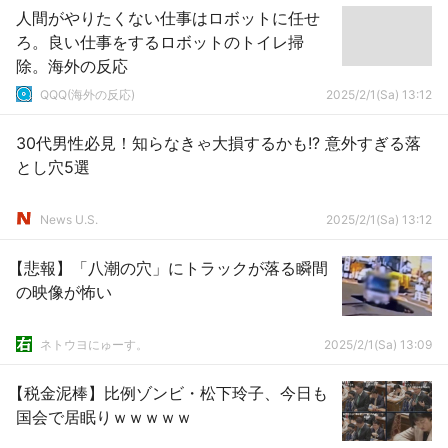
人間がやりたくない仕事はロボットに任せ
ろ。良い仕事をするロボットのトイレ掃
除。海外の反応
QQQ(海外の反応)
2025/2/1(Sa) 13:12
30代男性必見！知らなきゃ大損するかも!? 意外すぎる落
とし穴5選
News U.S.
2025/2/1(Sa) 13:12
【悲報】「八潮の穴」にトラックが落る瞬間
の映像が怖い
ネトウヨにゅーす。
2025/2/1(Sa) 13:09
【税金泥棒】比例ゾンビ・松下玲子、今日も
国会で居眠りｗｗｗｗｗ