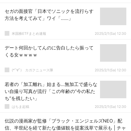
セガの面接官「日本でソニックを流行らす
方法を考えてみて」ワイ「……」
米国株ETFまとめ速報
2025/2/1(Sa) 12:30
デート何回かしてんのに告白したら振って
くる女ｗｗｗｗ
(*ﾟ∀ﾟ)ゞカガクニュース隊
2025/2/1(Sa) 12:30
若者の「加工離れ」始まる…無加工で盛らな
い自撮り写真が流行「この年齢の“今の私た
ち”を残したい」
はちま起稿
2025/2/1(Sa) 12:30
伝説の漫画家が監修「ブラック・エンジェルズNEO」配
信、半世紀を経て新たな価値観を提案浅草で展示も | チャ