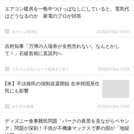
エアコン暖房を一晩中つけっぱなしにしていると、電気代
はどうなるのか 家電のプロが回答
みそパンNEWS
2025/2/1(Sa) 14:00
吉村知事「万博の入場券が全然売れない。なんとかし
て！」石破首相に直談判へ
２ちゃんねるニュース超速まとめ＋
2025/2/1(Sa) 13:59
【米】不法移民の強制送還開始 在米韓国系住
民にも影響
かたすみ速報
2025/2/1(Sa) 13:56
ディズニー食事難民問題「パークの夜景を見ながらペヤン
グ」問題が深刻！子供が不機嫌マックスで夢の国が「地獄