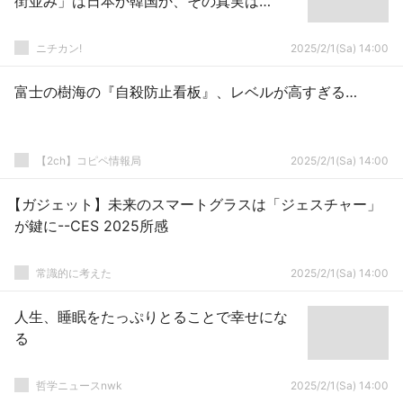
街並み」は日本か韓国か、その真実は…
ニチカン!
2025/2/1(Sa) 14:00
富士の樹海の『自殺防止看板』、レベルが高すぎる…
【2ch】コピペ情報局
2025/2/1(Sa) 14:00
【ガジェット】未来のスマートグラスは「ジェスチャー」
が鍵に--CES 2025所感
常識的に考えた
2025/2/1(Sa) 14:00
人生、睡眠をたっぷりとることで幸せにな
る
哲学ニュースnwk
2025/2/1(Sa) 14:00