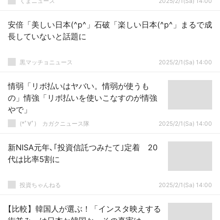
くまニュース
2025/2/1(Sa) 14:00
安倍「美しい日本(^p^」石破「楽しい日本(^p^」まるで成
長していないと話題に
黒マッチョニュース
2025/2/1(Sa) 14:00
情弱「リボ払いはヤバい。情弱が使うも
の」情強「リボ払いを使いこなすのが情強
やで」
(*ﾟ∀ﾟ)ゞカガクニュース隊
2025/2/1(Sa) 14:00
新NISA元年､｢投資信託つみたて｣定着 20
代は比率5割に
投資ちゃんねる
2025/2/1(Sa) 14:00
【比較】韓国人が選ぶ！「インスタ映えする