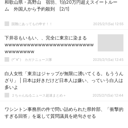
和歌山県・高野山 宿坊、1泊20万円超えスイートルー
ム 外国人から予約殺到 [2/1]
国難にあってもの申す！！
2025/2/1(Sa) 12:55
下井谷もいもい、、完全に東京に染まる
wwwwwwwwwwwwwwwwwwwwwwww
wwwwwwww
(*ﾟ∀ﾟ)ゞカガクニュース隊
2025/2/1(Sa) 12:45
白人女性「東京はジャップが無限に湧いてくる。もううん
ざり」 | 日本は好きだけど日本人は嫌い、っていう白人は
多いよ
２ちゃんねるニュース超速まとめ＋
2025/2/1(Sa) 12:44
ワシントン事務所の件で問い詰められた県幹部、「衝撃的
すぎる回答」を返して質問議員を絶句させる