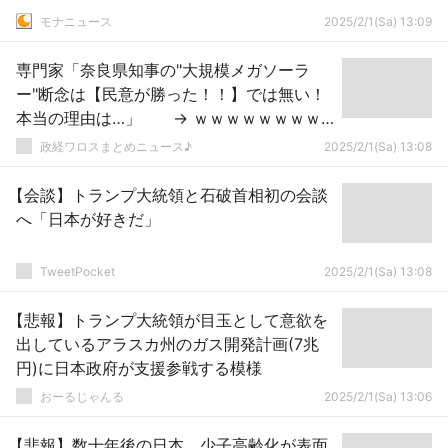
モナニュース
2025/2/1(Sa) 13:09
専門家「奈良県知事の"大規模メガソーラ
ー"断念は【民意が勝った！！】では無い！
本当の理由は…」 → ｗｗｗｗｗｗｗｗ
ｗｗｗｗｗｗｗｗｗｗｗｗｗｗｗ
政経ワロスまとめニュース♪
2025/2/1(Sa) 13:08
【会談】トランプ大統領と石破首相初の会談
へ「日本が好きだ」
TweetPocket
2025/2/1(Sa) 13:08
【悲報】トランプ大統領が目玉として意欲を
出しているアラスカ州のガス開発計画(7兆
円)に日本政府が支援参戦する模様
おーるじゃんる
2025/2/1(Sa) 13:06
【悲報】数十年後の日本、少子高齢化が表面