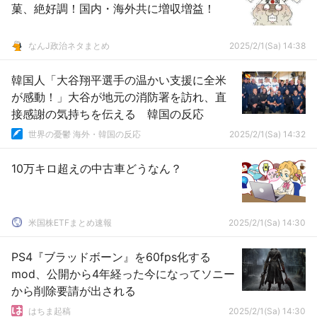
菓、絶好調！国内・海外共に増収増益！
なんJ政治ネタまとめ
2025/2/1(Sa) 14:38
韓国人「大谷翔平選手の温かい支援に全米
が感動！」大谷が地元の消防署を訪れ、直
接感謝の気持ちを伝える 韓国の反応
世界の憂鬱 海外・韓国の反応
2025/2/1(Sa) 14:32
10万キロ超えの中古車どうなん？
米国株ETFまとめ速報
2025/2/1(Sa) 14:30
PS4『ブラッドボーン』を60fps化する
mod、公開から4年経った今になってソニー
から削除要請が出される
はちま起稿
2025/2/1(Sa) 14:30