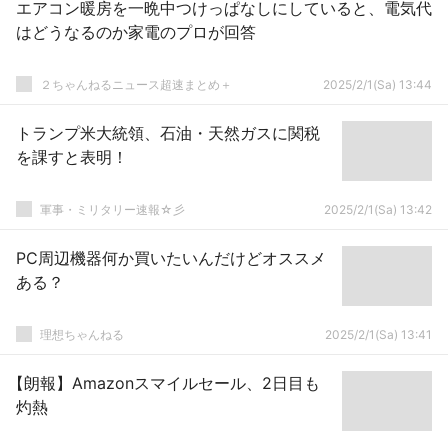
エアコン暖房を一晩中つけっぱなしにしていると、電気代
はどうなるのか家電のプロが回答
２ちゃんねるニュース超速まとめ＋
2025/2/1(Sa) 13:44
トランプ米大統領、石油・天然ガスに関税
を課すと表明！
軍事・ミリタリー速報☆彡
2025/2/1(Sa) 13:42
PC周辺機器何か買いたいんだけどオススメ
ある？
理想ちゃんねる
2025/2/1(Sa) 13:41
【朗報】Amazonスマイルセール、2日目も
灼熱