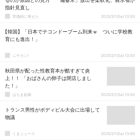
るのが原因との見方 「備蓄米」放出を柔軟化、農水省が
指針見直し
常識的に考えた
2025/2/1(Sa) 13:00
【韓国】「日本でテコンドーブーム到来ｗ ついに学校教
育にも進出！」
ニチカン!
2025/2/1(Sa) 13:00
秋田県が配った性教育本が酷すぎて炎
上！！ 「おばさんの卵子は閉店しまし
た！」
はちま起稿
2025/2/1(Sa) 13:00
トランス男性がボディビル大会に出場して
物議
くまニュース
2025/2/1(Sa) 13:00