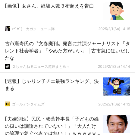
【画像】女さん、経験人数３桁超えを告白
(*ﾟ∀ﾟ)ゞカガクニュース隊
2025/2/1(Sa) 14:15
古市憲寿氏の〝文春廃刊〟発言に共演ジャーナリスト「タ
レント社会学者」「やめた方がいい」 | 古市急に狂いだし
たな
２ちゃんねるニュース超速まとめ＋
2025/2/1(Sa) 14:14
【速報】じゃりン子チエ最強ランキング、決
まる
ゴールデンタイムズ
2025/2/1(Sa) 14:12
【夫婦別姓】民民・榛葉幹事長「子どもの姓
の扱いは議論されていない！」「大人だけ
の論理で急ぐべきでは無い！」ｗｗｗｗｗ