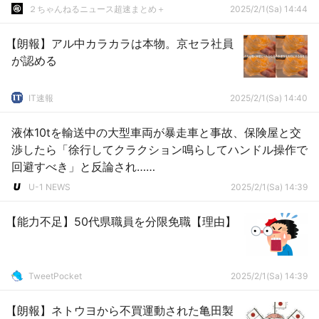
２ちゃんねるニュース超速まとめ＋
2025/2/1(Sa) 14:44
【朗報】アル中カラカラは本物。京セラ社員
が認める
IT速報
2025/2/1(Sa) 14:40
液体10tを輸送中の大型車両が暴走車と事故、保険屋と交
渉したら「徐行してクラクション鳴らしてハンドル操作で
回避すべき」と反論され……
U-1 NEWS
2025/2/1(Sa) 14:39
【能力不足】50代県職員を分限免職【理由】
TweetPocket
2025/2/1(Sa) 14:39
【朗報】ネトウヨから不買運動された亀田製