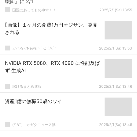
絵図」に 2/1
国難にあってもの申す！！
2025/2/1(Sa) 13:55
【画像】１ヶ月の食費1万円オジサン、発見
される
ガハろぐNewsヽ(･ω･)/ｽﾞｺｰ
2025/2/1(Sa) 13:53
NVIDIA RTX 5080、RTX 4090 に性能及ば
ず 生成AI
稼げるまとめ速報
2025/2/1(Sa) 13:46
資産1億の無職50歳のワイ
(*ﾟ∀ﾟ)ゞカガクニュース隊
2025/2/1(Sa) 13:45