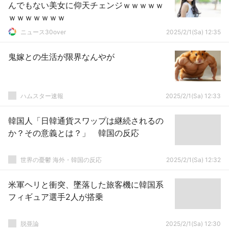
んでもない美女に仰天チェンジｗｗｗｗｗ
ｗｗｗｗｗｗｗ
ニュース30over
2025/2/1(Sa) 12:35
鬼嫁との生活が限界なんやが
ハムスター速報
2025/2/1(Sa) 12:33
韓国人「日韓通貨スワップは継続されるの
か？その意義とは？」 韓国の反応
世界の憂鬱 海外・韓国の反応
2025/2/1(Sa) 12:32
米軍ヘリと衝突、墜落した旅客機に韓国系
フィギュア選手2人が搭乗
脱亜論
2025/2/1(Sa) 12:30