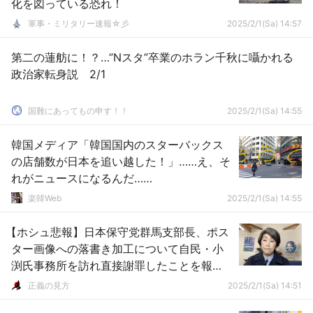
化を図っている恐れ！
軍事・ミリタリー速報☆彡
2025/2/1(Sa) 14:57
第二の蓮舫に！？…”Nスタ”卒業のホラン千秋に囁かれる
政治家転身説 2/1
国難にあってもの申す！！
2025/2/1(Sa) 14:55
韓国メディア「韓国国内のスターバックス
の店舗数が日本を追い越した！」……え、そ
れがニュースになるんだ……
楽韓Web
2025/2/1(Sa) 14:55
【ホシュ悲報】日本保守党群馬支部長、ポス
ター画像への落書き加工について自民・小
渕氏事務所を訪れ直接謝罪したことを報
告 百有さんコメントはよ
正義の見方
2025/2/1(Sa) 14:51