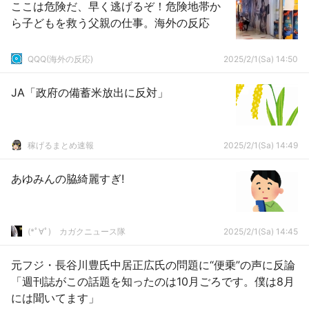
ここは危険だ、早く逃げるぞ！危険地帯か
ら子どもを救う父親の仕事。海外の反応
QQQ(海外の反応)
2025/2/1(Sa) 14:50
JA「政府の備蓄米放出に反対」
稼げるまとめ速報
2025/2/1(Sa) 14:49
あゆみんの脇綺麗すぎ!
(*ﾟ∀ﾟ)ゞカガクニュース隊
2025/2/1(Sa) 14:45
元フジ・長谷川豊氏中居正広氏の問題に“便乗”の声に反論
「週刊誌がこの話題を知ったのは10月ごろです。僕は8月
には聞いてます」