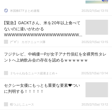
米国株ETFまとめ速報
2025/2/1(Sa) 13:15
【緊急】GACKTさん、米を20年以上食べて
ないのに違いがわかる
WWWWWWWWWWWWWWWWWWWWW
W
(*ﾟ∀ﾟ)ゞカガクニュース隊
2025/2/1(Sa) 13:15
フジテレビ、中嶋優一Pが女子アナ竹俣紅を全裸男性タレ
ントへ上納飲み会の存在を認めるｗｗｗｗｗｗ
２ちゃんねるニュース超速まとめ＋
2025/2/1(Sa) 13:14
セクシー女優にもっとも重要な要素❤つい
に判明する！！！！！
暇つぶしニュース
2025/2/1(Sa) 13:12