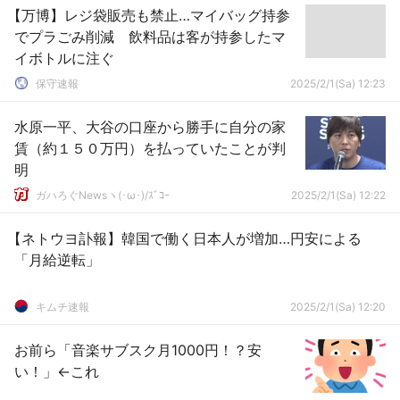
【万博】レジ袋販売も禁止…マイバッグ持参
でプラごみ削減 飲料品は客が持参したマ
イボトルに注ぐ
保守速報
2025/2/1(Sa) 12:23
水原一平、大谷の口座から勝手に自分の家
賃（約１５０万円）を払っていたことが判
明
ガハろぐNewsヽ(･ω･)/ｽﾞｺｰ
2025/2/1(Sa) 12:22
【ネトウヨ訃報】韓国で働く日本人が増加…円安による
「月給逆転」
キムチ速報
2025/2/1(Sa) 12:20
お前ら「音楽サブスク月1000円！？安
い！」←これ