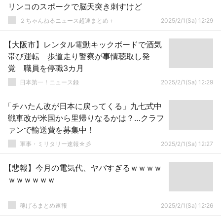
リンコのスポークで脳天突き刺すけど
２ちゃんねるニュース超速まとめ＋
2025/2/1(Sa) 12:29
【大阪市】レンタル電動キックボードで酒気
帯び運転 歩道走り警察が事情聴取し発
覚 職員を停職3カ月
日本第一！ニュース録
2025/2/1(Sa) 12:29
「チハたん改が日本に戻ってくる」九七式中
戦車改が米国から里帰りなるかは？…クラフ
ァンで輸送費を募集中！
軍事・ミリタリー速報☆彡
2025/2/1(Sa) 12:27
【悲報】今月の電気代、ヤバすぎるｗｗｗｗ
ｗｗｗｗｗｗ
稼げるまとめ速報
2025/2/1(Sa) 12:26