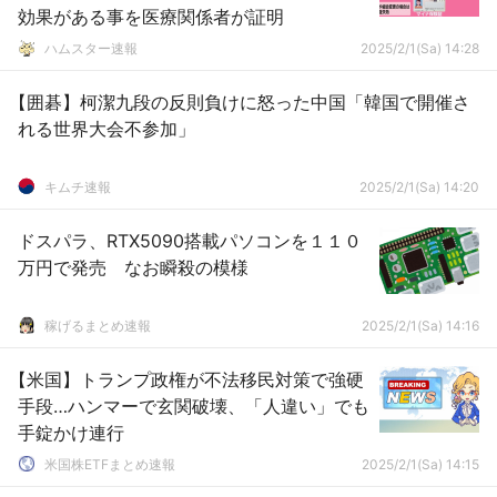
効果がある事を医療関係者が証明
ハムスター速報
2025/2/1(Sa) 14:28
【囲碁】柯潔九段の反則負けに怒った中国「韓国で開催さ
れる世界大会不参加」
キムチ速報
2025/2/1(Sa) 14:20
ドスパラ、RTX5090搭載パソコンを１１０
万円で発売 なお瞬殺の模様
稼げるまとめ速報
2025/2/1(Sa) 14:16
【米国】トランプ政権が不法移民対策で強硬
手段…ハンマーで玄関破壊、「人違い」でも
手錠かけ連行
米国株ETFまとめ速報
2025/2/1(Sa) 14:15