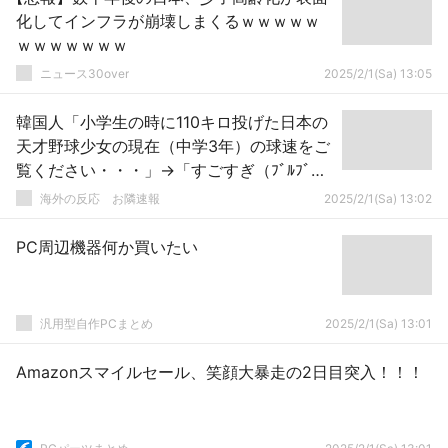
化してインフラが崩壊しまくるｗｗｗｗｗ
ｗｗｗｗｗｗｗ
ニュース30over
2025/2/1(Sa) 13:05
韓国人「小学生の時に110キロ投げた日本の
天才野球少女の現在（中学3年）の球速をご
覧ください・・・」→「すごすぎ（ﾌﾞﾙﾌﾞ
ﾙ）」「フィジカルからしてすごいわｗｗ
海外の反応 お隣速報
2025/2/1(Sa) 13:02
ｗ」「普通に韓国で通用しそうだ」
PC周辺機器何か買いたい
汎用型自作PCまとめ
2025/2/1(Sa) 13:01
Amazonスマイルセール、笑顔大暴走の2日目突入！！！