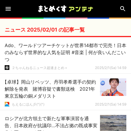
ニュース 2025/02/01 の記事一覧
Ado、ワールドツアーチケットが世界14都市で完売！日本
のみならず世界的な人気を証明 #音楽 | 何が良いんだこい
つ
２ちゃんねるニュース超速まとめ＋
2025/2/1(Sa) 14:59
【卓球】岡山リベッツ、丹羽孝希選手の契約
解除を発表 賭博容疑で書類送検 2021年
東京五輪の銅メダリスト
もえるにほん彡(^)(^)
2025/2/1(Sa) 14:59
ロシアが北方領土で新たな軍事演習を通
告、日本政府が抗議印…不法占拠の既成事実