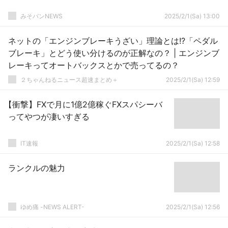
みそパンNEWS
2025/2/1(Sa) 13:00
ネットの「エンジンブレーキうざい」理論とは!?「ペダル
ブレーキ」とどう使い分けるのが正解なの？ | エンジンブ
レーキってオートバックスとかで売ってるの？
２ちゃんねるニュース超速まとめ＋
2025/2/1(Sa) 12:59
【衝撃】FXで月に1億2億稼ぐFXスパシーバ
ってやつが凄いすぎる
IT速報
2025/2/1(Sa) 12:58
ランクルの魅力
ゆめ痛 -NEWS ALERT-
2025/2/1(Sa) 12:56