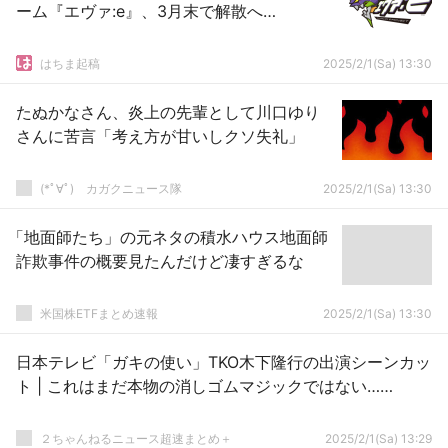
ーム『エヴァ:e』、3月末で解散へ…
はちま起稿
2025/2/1(Sa) 13:30
たぬかなさん、炎上の先輩として川口ゆり
さんに苦言「考え方が甘いしクソ失礼」
(*ﾟ∀ﾟ)ゞカガクニュース隊
2025/2/1(Sa) 13:30
「地面師たち」の元ネタの積水ハウス地面師
詐欺事件の概要見たんだけど凄すぎるな
米国株ETFまとめ速報
2025/2/1(Sa) 13:30
日本テレビ「ガキの使い」TKO木下隆行の出演シーンカッ
ト | これはまだ本物の消しゴムマジックではない……
２ちゃんねるニュース超速まとめ＋
2025/2/1(Sa) 13:29