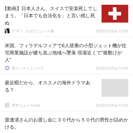
【動画】日本人さん、スイスで安楽死してし
まう。「日本でも合法化を」と言い残し死
ぬ
(*ﾟ∀ﾟ)ゞカガクニュース隊
2025/2/1(Sa) 13:00
米国、フィラデルフィアで6人搭乗の小型ジェット機が住
宅商業施設が建ち並ぶ地域へ墜落 現場近くで“複数けが
人”
黒マッチョニュース
2025/2/1(Sa) 13:00
最近暇だから、オススメの海外ドラマあ
る？
哲学ニュースnwk
2025/2/1(Sa) 13:00
渡邊渚さんのお渡し会に３０代から５０代の男性が詰めか
ける。