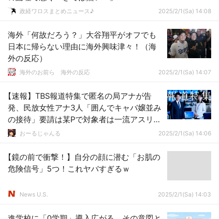
ｗｗｗｗｗｗｗｗｗｗｗｗｗｗｗｗ
政経ワロスまとめニュース♪
2025/2/1(Sa) 14:08
海外「何故だろう？」大谷翔平がオフでも
日本に帰らない理由に海外興味津々！（海
外の反応）
海外のお前ら 海外の反応
2025/2/1(Sa) 14:07
【速報】TBS報道特集で匿名の局アナが告
発、民放女性アナ3人「囲んでキャバ嬢並み
の接待」要請は某Pで対象者は一流アスリー
ト！！！
おーるじゃんる
2025/2/1(Sa) 14:06
【鏡の前で衝撃！】自分の顔に潜む「お肌の
危険信号」5つ！これヤバすぎるｗ
News U.S.
2025/2/1(Sa) 14:03
進学校に「0学期」導入広がる。その意図と