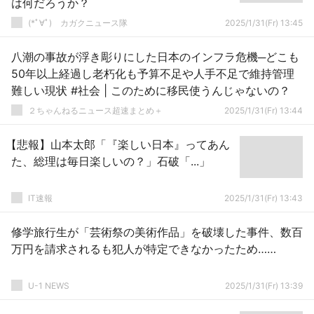
は何だろうか？
(*ﾟ∀ﾟ)ゞカガクニュース隊
2025/1/31(Fr) 13:45
八潮の事故が浮き彫りにした日本のインフラ危機─どこも
50年以上経過し老朽化も予算不足や人手不足で維持管理
難しい現状 #社会 | このために移民使うんじゃないの？
２ちゃんねるニュース超速まとめ＋
2025/1/31(Fr) 13:44
【悲報】山本太郎「『楽しい日本』ってあん
た、総理は毎日楽しいの？」石破「...」
IT速報
2025/1/31(Fr) 13:43
修学旅行生が「芸術祭の美術作品」を破壊した事件、数百
万円を請求されるも犯人が特定できなかったため……
U-1 NEWS
2025/1/31(Fr) 13:39