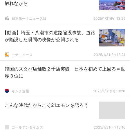
触れながら
日本第一！ニュース録
2025/1/31(Fr) 13:29
【動画】埼玉・八潮市の道路陥没事故、道路
が陥没した瞬間の映像が公開される
モナニュース
2025/1/31(Fr) 13:21
韓国のスタバ店舗数２千店突破 日本を初めて上回る＝世
界３位に
キムチ速報
2025/1/31(Fr) 13:20
こんな時代だからこそ21エモンを語ろう
ゴールデンタイムズ
2025/1/31(Fr) 13:16