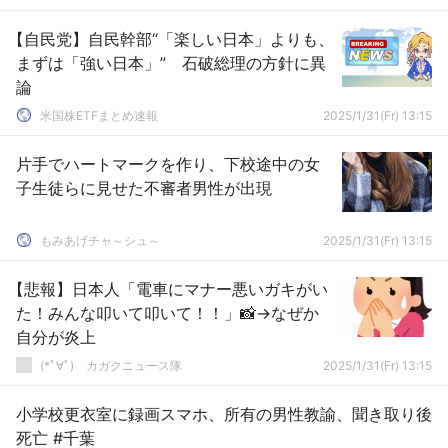
【自民党】自民幹部“「楽しい日本」よりも、
まずは「強い日本」” 石破総理の方針に異
論
米国株ETFまとめ速報
2025/1/31(Fr) 13:15
片手でハートマークを作り、下校途中の女
子生徒らに見せた不審者男性が出現
もみあげチャ～シュ～
2025/1/31(Fr) 13:15
【悲報】日本人「電車にマナー悪いガキがい
た！みんな叩いて叩いて！！」📸→なぜか
自分が炎上
(*ﾟ∀ﾟ)ゞカガクニュース隊
2025/1/31(Fr) 13:15
小学校更衣室に録画スマホ、所有の男性教諭、聞き取り後
死亡 #千葉