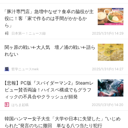
「豚汁専門店」急増中なぜ？食卓の脇役が主
役に！客「家で作るのは手間がかかるか
ら」
日本第一！ニュース録
2025/1/31(Fr) 14:29
関ヶ原の戦い←大人気 壇ノ浦の戦い←語ら
れない
哲学ニュースnwk
2025/1/31(Fr) 14:27
【悲報】PC版『スパイダーマン2』Steamレ
ビュー賛否両論！ハイスペ構成でもグラフ
ィックの不具合やクラッシュが頻発
はちま起稿
2025/1/31(Fr) 14:20
韓国ハンマー女子大生「大学や日本に失望した」”いじめ
られた“発言のちに撤回 単なる八つ当たり犯行