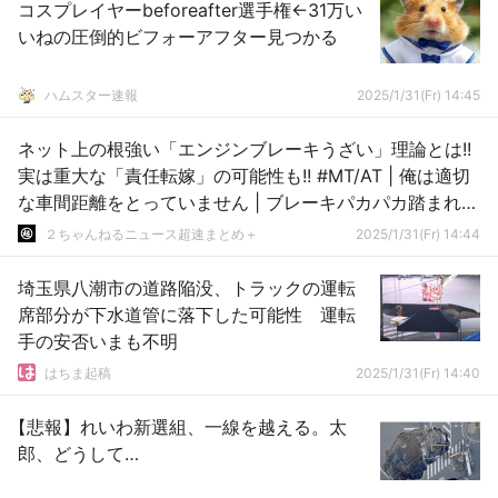
コスプレイヤーbeforeafter選手権←31万い
いねの圧倒的ビフォーアフター見つかる
ハムスター速報
2025/1/31(Fr) 14:45
ネット上の根強い「エンジンブレーキうざい」理論とは!!
実は重大な「責任転嫁」の可能性も!! #MT/AT | 俺は適切
な車間距離をとっていません | ブレーキパカパカ踏まれる
方がウザいんだが
２ちゃんねるニュース超速まとめ＋
2025/1/31(Fr) 14:44
埼玉県八潮市の道路陥没、トラックの運転
席部分が下水道管に落下した可能性 運転
手の安否いまも不明
はちま起稿
2025/1/31(Fr) 14:40
【悲報】れいわ新選組、一線を越える。太
郎、どうして…