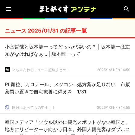
ニュース 2025/01/31 の記事一覧
小室哲哉と坂本龍一ってどっちが凄いの？ | 坂本龍一は左
系がなければなぁ... | 坂本龍一って
２ちゃんねるニュース超速まとめ＋
2025/1/31(Fr) 14:59
PL顆粒、カロナール、メジコン…処方薬が足りない 市販
薬買い置きで自宅療養に備えを 1/31
国難にあってもの申す！！
2025/1/31(Fr) 14:55
韓国メディア「ソウル以外に観光スポットがない韓国と、
地方にリピーターが向かう日本。外国人観光客はダブルス