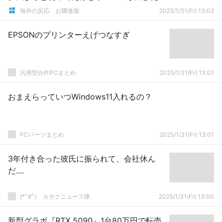
よｗｗｗ」
海外の反応 お隣速報
2025/1/31(Fr) 13:02
EPSONのプリンターえげつなすぎ
汎用型自作PCまとめ
2025/1/31(Fr) 13:01
おまえらっていつWindows11入れるの？
PCパーツまとめ
2025/1/31(Fr) 13:01
3年付き合った彼氏に振られて、会社休ん
だ....
(*ﾟ∀ﾟ)ゞカガクニュース隊
2025/1/31(Fr) 13:00
新型グラボ『RTX 5090』1台80万円で転売