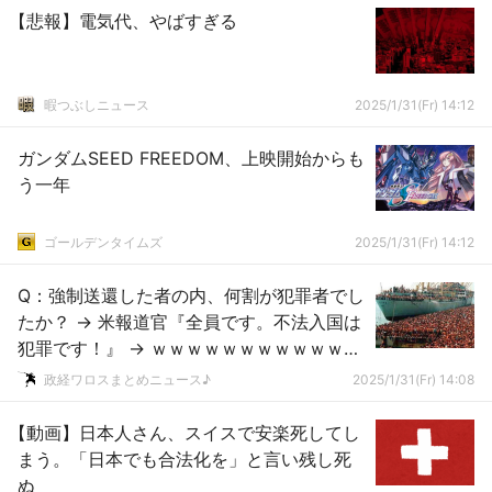
【悲報】電気代、やばすぎる
暇つぶしニュース
2025/1/31(Fr) 14:12
ガンダムSEED FREEDOM、上映開始からも
う一年
ゴールデンタイムズ
2025/1/31(Fr) 14:12
Q：強制送還した者の内、何割が犯罪者でし
たか？ → 米報道官『全員です。不法入国は
犯罪です！』 → ｗｗｗｗｗｗｗｗｗｗｗｗ
ｗｗｗｗｗｗｗｗｗｗ
政経ワロスまとめニュース♪
2025/1/31(Fr) 14:08
【動画】日本人さん、スイスで安楽死してし
まう。「日本でも合法化を」と言い残し死
ぬ