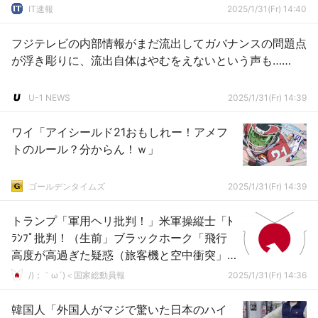
IT速報
2025/1/31(Fr) 14:40
フジテレビの内部情報がまだ流出してガバナンスの問題点
が浮き彫りに、流出自体はやむをえないという声も……
U-1 NEWS
2025/1/31(Fr) 14:39
ワイ「アイシールド21おもしれー！アメフ
トのルール？分からん！ｗ」
ゴールデンタイムズ
2025/1/31(Fr) 14:39
トランプ「軍用ヘリ批判！」米軍操縦士「ﾄ
ﾗﾝﾌﾟ批判！（生前」ブラックホーク「飛行
高度が高過ぎた疑惑（旅客機と空中衝突」
時事通信「責任回避に躍起！（ﾄﾗﾝﾌﾟ批判」
/)；｀ω´)＜国家総動員報
2025/1/31(Fr) 14:36
→
韓国人「外国人がマジで驚いた日本のハイ