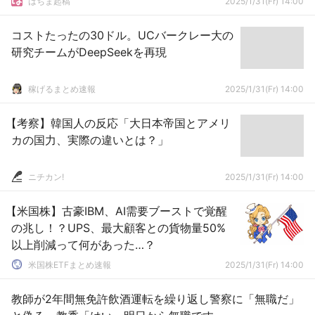
はちま起稿
2025/1/31(Fr) 14:00
コストたったの30ドル。UCバークレー大の
研究チームがDeepSeekを再現
稼げるまとめ速報
2025/1/31(Fr) 14:00
【考察】韓国人の反応「大日本帝国とアメリ
カの国力、実際の違いとは？」
ニチカン!
2025/1/31(Fr) 14:00
【米国株】古豪IBM、AI需要ブーストで覚醒
の兆し！？UPS、最大顧客との貨物量50%
以上削減って何があった…？
米国株ETFまとめ速報
2025/1/31(Fr) 14:00
教師が2年間無免許飲酒運転を繰り返し警察に「無職だ」