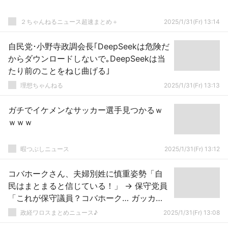
２ちゃんねるニュース超速まとめ＋
2025/1/31(Fr) 13:14
自民党･小野寺政調会長｢DeepSeekは危険だ
からダウンロードしないで｡DeepSeekは当
たり前のことをねじ曲げる｣
理想ちゃんねる
2025/1/31(Fr) 13:13
ガチでイケメンなサッカー選手見つかるｗ
ｗｗｗ
暇つぶしニュース
2025/1/31(Fr) 13:12
コバホークさん、夫婦別姓に慎重姿勢「自
民はまとまると信じている！」 → 保守党員
「これが保守議員？コバホーク… ガッカリ
にも程がある！」ｗｗｗｗｗｗｗｗｗｗｗ
政経ワロスまとめニュース♪
2025/1/31(Fr) 13:08
ｗ