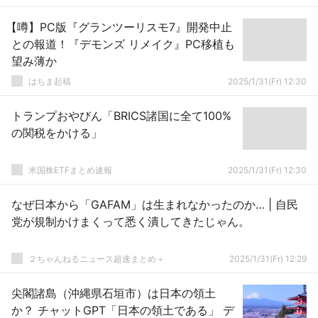
【噂】PC版『グランツーリスモ7』開発中止
との報道！『デモンズ リメイク』PC移植も
望み薄か
はちま起稿
2025/1/31(Fr) 12:30
トランプおやびん「BRICS諸国に全て100%
の関税をかける」
米国株ETFまとめ速報
2025/1/31(Fr) 12:30
なぜ日本から「GAFAM」は生まれなかったのか… | 自民
党が規制かけまくって悉く潰してきたじゃん。
２ちゃんねるニュース超速まとめ＋
2025/1/31(Fr) 12:29
尖閣諸島（沖縄県石垣市）は日本の領土
か？ チャットGPT「日本の領土である」 デ