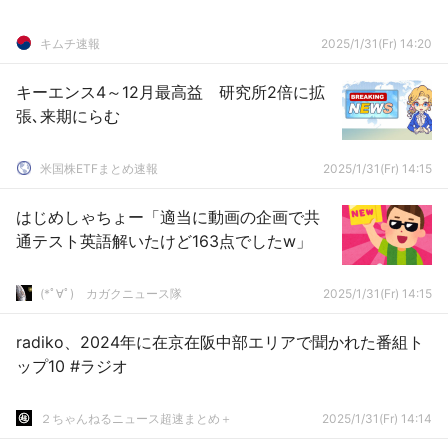
キムチ速報
2025/1/31(Fr) 14:20
キーエンス4～12月最高益 研究所2倍に拡
張､来期にらむ
米国株ETFまとめ速報
2025/1/31(Fr) 14:15
はじめしゃちょー「適当に動画の企画で共
通テスト英語解いたけど163点でしたw」
(*ﾟ∀ﾟ)ゞカガクニュース隊
2025/1/31(Fr) 14:15
radiko、2024年に在京在阪中部エリアで聞かれた番組ト
ップ10 #ラジオ
２ちゃんねるニュース超速まとめ＋
2025/1/31(Fr) 14:14