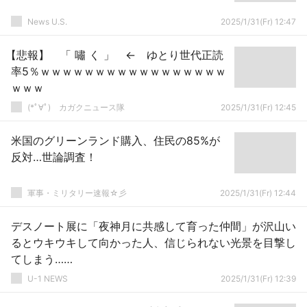
News U.S.
2025/1/31(Fr) 12:47
【悲報】 「 嘯 く 」 ← ゆとり世代正読
率5％ｗｗｗｗｗｗｗｗｗｗｗｗｗｗｗｗｗ
ｗｗｗ
(*ﾟ∀ﾟ)ゞカガクニュース隊
2025/1/31(Fr) 12:45
米国のグリーンランド購入、住民の85%が
反対…世論調査！
軍事・ミリタリー速報☆彡
2025/1/31(Fr) 12:44
デスノート展に「夜神月に共感して育った仲間」が沢山い
るとウキウキして向かった人、信じられない光景を目撃し
てしまう……
U-1 NEWS
2025/1/31(Fr) 12:39