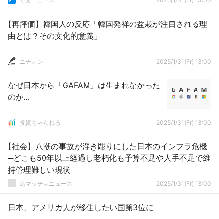
くまニュース
2025/1/31(Fr) 13:00
【再評価】韓国人の反応「韓国発祥の盆栽が注目される理
由とは？その文化的意義」
ニチカン!
2025/1/31(Fr) 13:00
なぜ日本から「GAFAM」は生まれなかった
のか…
投資ちゃんねる
2025/1/31(Fr) 13:00
【社会】八潮の事故が浮き彫りにした日本のインフラ危機
─どこも50年以上経過し老朽化も予算不足や人手不足で維
持管理難しい現状
黒マッチョニュース
2025/1/31(Fr) 13:00
日本、アメリカ人が移住したい国第3位に