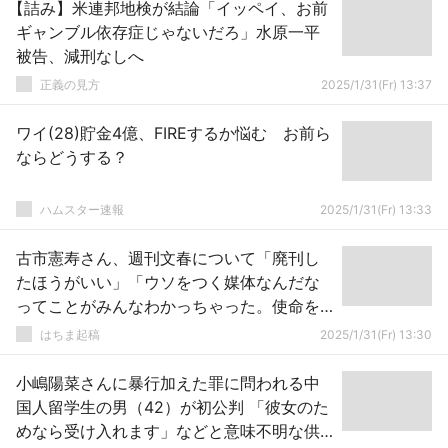
【詰み】米連邦地検が結論「イッペイ、お前
ギャンブル依存症じゃないだろ」水原一平
被告、減刑なしへ
正義の見方
2025/1/31(Fr) 13:37
ワイ(28)貯金4億、FIREするか悩む お前ら
ならどうする？
ハムスター速報
2025/1/31(Fr) 13:33
古市憲寿さん、週刊文春について「廃刊し
たほうがいい」「ウソをつく媒体なんだな
ってことがみんなわかっちゃった。使命を
終えた」
はちま起稿
2025/1/31(Fr) 13:30
小嶋陽菜さんに暴行加えた罪に問われる中
国人留学生の男（42）が初公判 「彼女のた
めなら受け入れます」などと意味不明な供