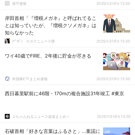
述（FNN）
保守速報
2025/1/31(Fr) 13:30
岸田首相「『増税メガネ』と呼ばれてるこ
とは知っていたが、『増税クソメガネ』は
知らなかった
(*ﾟ∀ﾟ)ゞカガクニュース隊
2025/1/31(Fr) 13:30
ワイ40歳でFIRE、2年後に貯金が尽きる
米国株ETFまとめ速報
2025/1/31(Fr) 13:30
西日暮里駅前に46階・170mの複合施設31年竣工 #東京
２ちゃんねるニュース超速まとめ＋
2025/1/31(Fr) 13:29
石破首相「好きな言葉はふるさと」…童謡に