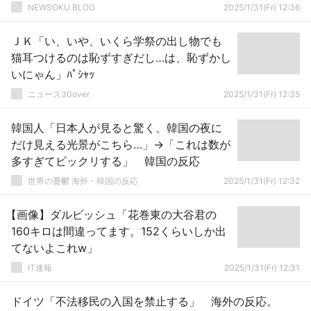
NEWSOKU BLOG
2025/1/31(Fr) 12:36
ＪＫ「い、いや、いくら学祭の出し物でも
猫耳つけるのは恥ずすぎだし…は、恥ずかし
いにゃん」ﾊﾟｼｬｯ
ニュース30over
2025/1/31(Fr) 12:35
韓国人「日本人が見ると驚く、韓国の夜に
だけ見える光景がこちら…」→「これは数が
多すぎてビックリする」 韓国の反応
世界の憂鬱 海外・韓国の反応
2025/1/31(Fr) 12:32
【画像】ダルビッシュ「花巻東の大谷君の
160キロは間違ってます。152くらいしか出
てないよこれw」
IT速報
2025/1/31(Fr) 12:31
ドイツ「不法移民の入国を禁止する」 海外の反応。