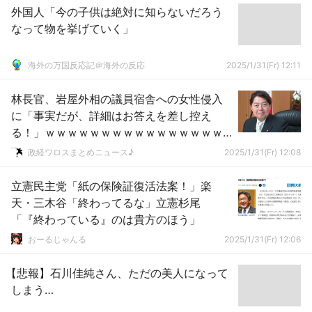
外国人「今の子供は絶対に知らないだろう
なって物を挙げていく」
海外の万国反応記＠海外の反応
2025/1/31(Fr) 12:11
林長官、岩屋外相の議員宿舎への女性侵入
に「事実だが、詳細はお答えを差し控え
る！」ｗｗｗｗｗｗｗｗｗｗｗｗｗｗｗｗ
ｗｗｗｗ
政経ワロスまとめニュース♪
2025/1/31(Fr) 12:08
立憲民主党「紙の保険証復活法案！」楽
天・三木谷「終わってるな」立憲杉尾
「『終わっている』のは貴方のほう」
おーるじゃんる
2025/1/31(Fr) 12:06
【悲報】石川佳純さん、ただの美人になって
しまう…