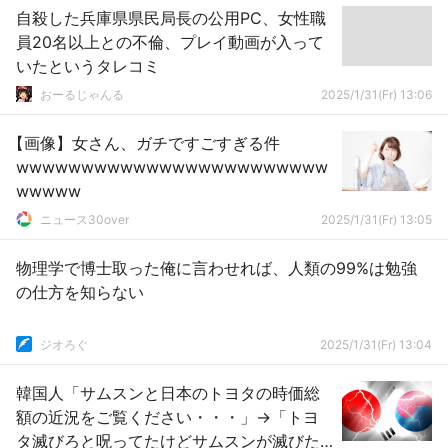
自殺した兵庫県県民局長の公用PC、女性職
員20名以上との不倫、プレイ動画が入って
いたというタレコミ
おーるじゃんる
2025/1/31(Fr) 13:06
【画像】女さん、ガチですごすぎる件
wwwwwwwwwwwwwwwwwwwwwwww
wwwww
ニュース30over
2025/1/31(Fr) 13:05
物理学で博士取った俺に言わせれば、人類の99%は勉強
の仕方を知らない
ジオろぐ
2025/1/31(Fr) 13:04
韓国人「サムスンと日本のトヨタの時価総
額の近況をご覧ください・・・」→「トヨ
タ滅びろと呪ってたけどサムスンが滅びた