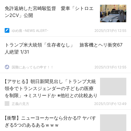
免許返納した宮崎駿監督 愛車「シトロエ
ン2CV」公開
ゆめ痛 -NEWS ALERT-
2025/1/31(Fr) 12:55
トランプ米大統領「生存者なし」 旅客機とヘリ衝突67
人絶望 1/31
国難にあってもの申す！！
2025/1/31(Fr) 12:55
【アサヒる】朝日新聞見出し「トランプ大統
領令でトランスジェンダーの子どもの医療
を制限」→ミスリードか ※他社との比較あり
正義の見方
2025/1/31(Fr) 12:49
【衝撃】ニューヨーカーなら分かる!? ヤバす
ぎる5つのあるあるｗｗｗ