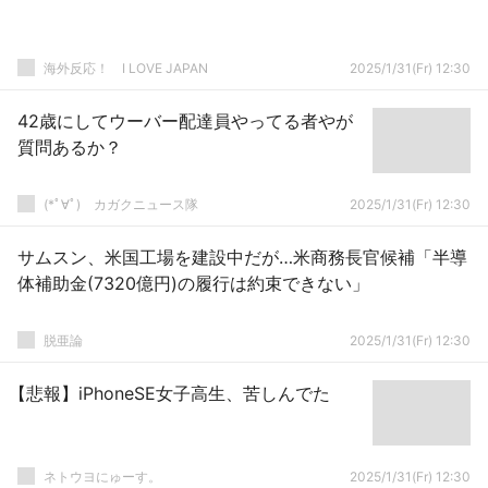
海外反応！ I LOVE JAPAN
2025/1/31(Fr) 12:30
42歳にしてウーバー配達員やってる者やが
質問あるか？
(*ﾟ∀ﾟ)ゞカガクニュース隊
2025/1/31(Fr) 12:30
サムスン、米国工場を建設中だが…米商務長官候補「半導
体補助金(7320億円)の履行は約束できない」
脱亜論
2025/1/31(Fr) 12:30
【悲報】iPhoneSE女子高生、苦しんでた
ネトウヨにゅーす。
2025/1/31(Fr) 12:30