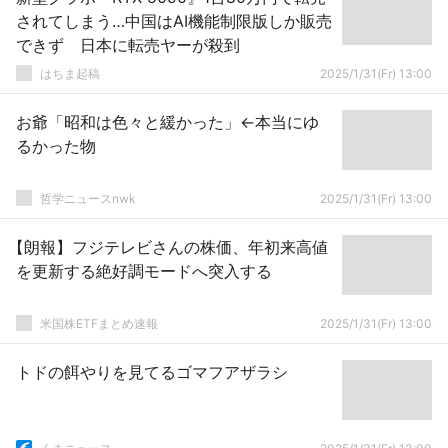
されてしまう…中国はAI機能制限版しか販売
できず 日本に転売ヤーが殺到
はちま起稿
2025/1/31(Fr) 13:00
お爺「昭和は色々と緩かった」←本当にゆ
るかった物
哲学ニュースnwk
2025/1/31(Fr) 13:00
【朗報】フジテレビさんの株価、年初来高値
を更新する絶好調モードへ突入する
米国株ETFまとめ速報
2025/1/31(Fr) 13:00
トドの餌やりを見てるゴマフアザラシ