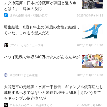
テク冷蔵庫！日本の冷蔵庫が韓国と違う点
とは？」 韓国の反応
世界の憂鬱 海外・韓国の反応
2025/1/31(Fr) 14:32
羽生結弦、8歳も年上の36歳の女性と結婚し
ていた。これもう聖人だろ
(*ﾟ∀ﾟ)ゞカガクニュース隊
2025/1/31(Fr) 14:30
ハワイ勤務で年収540万の求人があるんやが
米国株ETFまとめ速報
2025/1/31(Fr) 14:30
大谷翔平の元通訳・水原一平被告、ギャンブル依存症なし
減刑するべきではないと米連邦地検 #MLB | え?どう見て
もギャンブル依存症だが
２ちゃんねるニュース超速まとめ＋
2025/1/31(Fr) 14:29