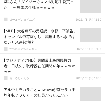
X民さん「ダイソーでスマホ対応手袋買っ
た」 ← 衝撃の仕様ｗｗｗｗｗ
ゴールデンタイムズ
2025/1/31(Fr) 12:39
【MLB】大谷翔平の元通訳・水原一平被告、
ギャンブル依存症なし 減刑するべきでは
ないと米連邦地検
watch＠２ちゃんねる
2025/1/31(Fr) 12:37
【フジメディアHD】民間最上級国民権力
者・日枝久、取締役在任期間41年ｗｗｗｗ
ｗｗ
おーるじゃんる
2025/1/31(Fr) 12:36
アル中カラカラことwawawaが京セラ（平
均年収７００万）の社員だったんだが…