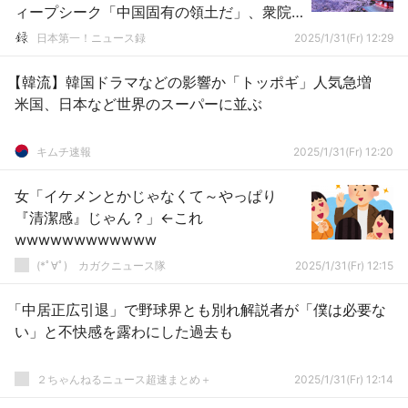
ィープシーク「中国固有の領土だ」、衆院
予算委で懸念に
日本第一！ニュース録
2025/1/31(Fr) 12:29
【韓流】韓国ドラマなどの影響か「トッポギ」人気急増
米国、日本など世界のスーパーに並ぶ
キムチ速報
2025/1/31(Fr) 12:20
女「イケメンとかじゃなくて～やっぱり
『清潔感』じゃん？」←これ
wwwwwwwwwwww
(*ﾟ∀ﾟ)ゞカガクニュース隊
2025/1/31(Fr) 12:15
「中居正広引退」で野球界とも別れ解説者が「僕は必要な
い」と不快感を露わにした過去も
２ちゃんねるニュース超速まとめ＋
2025/1/31(Fr) 12:14