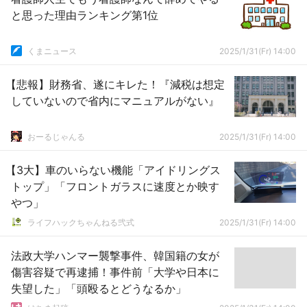
と思った理由ランキング第1位
くまニュース
2025/1/31(Fr) 14:00
【悲報】財務省、遂にキレた！『減税は想定
していないので省内にマニュアルがない』
おーるじゃんる
2025/1/31(Fr) 14:00
【3大】車のいらない機能「アイドリングス
トップ」「フロントガラスに速度とか映す
やつ」
ライフハックちゃんねる弐式
2025/1/31(Fr) 14:00
法政大学ハンマー襲撃事件、韓国籍の女が
傷害容疑で再逮捕！事件前「大学や日本に
失望した」「頭殴るとどうなるか」