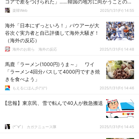
コアで差をつけられた」……韓国の地方に向かうことのハ
ードルの高さは半端じゃないですからね
楽韓Web
2025/1/31(Fr) 14:55
海外「日本にずっといろ！」バウアーが大
谷次ぐ実力者と自己評価して海外大騒ぎ！
（海外の反応）
海外のお前ら 海外の反応
2025/1/31(Fr) 14:48
馬鹿「ラーメン(1000円)うま～」 ワイ
「ラーメン4回分パスして4000円ですき焼
きを食べよう」
もえるにほん彡(^)(^)
2025/1/31(Fr) 14:46
【悲報】東京民、雪で転んで40人が救急搬送
(*ﾟ∀ﾟ)ゞカガクニュース隊
2025/1/31(Fr) 14:45