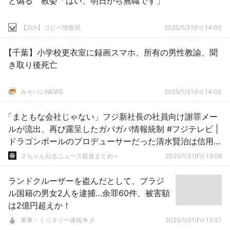
と偽る 教委「はい、明日から無職です」
【2ch】コピペ情報局
2025/1/31(Fr) 14:00
【千葉】小学校更衣室に録画スマホ、所有の男性教諭、聞
き取り後死亡
みそパンNEWS
2025/1/31(Fr) 14:00
「まともな会社じゃない」フジ新社長の社員向け謝罪メー
ルが流出、再び露呈したガバガバ情報統制 #フジテレビ |
ドラゴンボールのプロデューサーだった清水賢治は信用で
きるよ
２ちゃんねるニュース超速まとめ＋
2025/1/31(Fr) 13:59
ランドクルーザーを盗んだとして、ブラジ
ル国籍の男女2人を逮捕…余罪60件、被害額
は2億円超えか！
軍事・ミリタリー速報☆彡
2025/1/31(Fr) 13:57