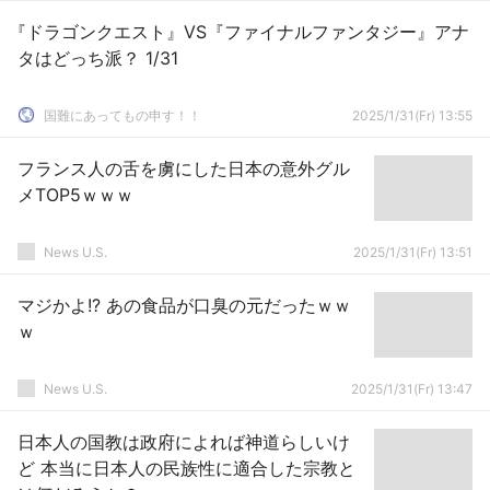
『ドラゴンクエスト』VS『ファイナルファンタジー』アナ
タはどっち派？ 1/31
国難にあってもの申す！！
2025/1/31(Fr) 13:55
フランス人の舌を虜にした日本の意外グル
メTOP5ｗｗｗ
News U.S.
2025/1/31(Fr) 13:51
マジかよ!? あの食品が口臭の元だったｗｗ
ｗ
News U.S.
2025/1/31(Fr) 13:47
日本人の国教は政府によれば神道らしいけ
ど 本当に日本人の民族性に適合した宗教と