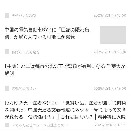
みそパンNEWS
2025/1/31(Fr) 13:00
中国の電気自動車BYDに「巨額の隠れ負
債」が膨らんでいる可能性が発覚
稼げるまとめ速報
2025/1/31(Fr) 13:00
【生物】ハエは都市の光の下で繁殖が有利になる 千葉大が
解明
常識的に考えた
2025/1/31(Fr) 13:00
ひろゆき氏「医者やばい」『見舞い品、医者が勝手に封筒
を開けた』中居氏巡る文春報道にネット「号によって文章
が変わる。信憑性は？」 | これ駄目なの？ | 精神科に入院
２ちゃんねるニュース超速まとめ＋
2025/1/31(Fr) 12:59