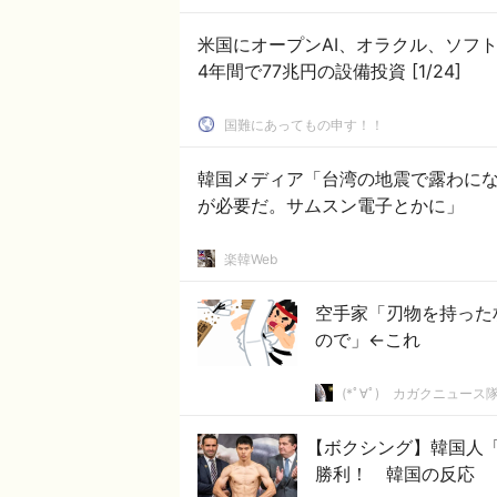
米国にオープンAI、オラクル、ソフ
4年間で77兆円の設備投資 [1/24]
国難にあってもの申す！！
韓国メディア「台湾の地震で露わにな
が必要だ。サムスン電子とかに」
楽韓Web
空手家「刃物を持った
ので」←これ
(*ﾟ∀ﾟ)ゞカガクニュース
【ボクシング】韓国人「
勝利！ 韓国の反応