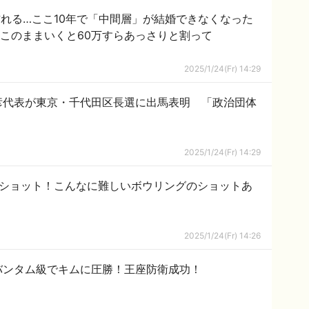
訪れる…ここ10年で「中間層」が結婚できなくなった
事こそが少子化の最大の要因 #社会 | このままいくと60万すらあっさりと割って
2025/1/24(Fr) 14:29
彦代表が東京・千代田区長選に出馬表明 「政治団体
2025/1/24(Fr) 14:29
クルショット！こんなに難しいボウリングのショットあ
2025/1/24(Fr) 14:26
バンタム級でキムに圧勝！王座防衛成功！