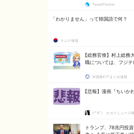
TweetPocket
「わかりません」って韓国語で何？
キムチ速報
【総務官僚】村上総務
職については、フジテ
米国株ETFまとめ速報
【悲報】漫画『ちいか
(*ﾟ∀ﾟ)ゞカガクニュース
トランプ、78兆円投