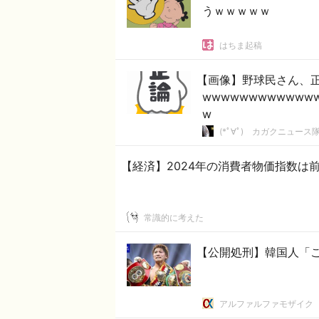
うｗｗｗｗｗ
はちま起稿
【画像】野球民さん、
wwwwwwwwwwww
w
(*ﾟ∀ﾟ)ゞカガクニュース
【経済】2024年の消費者物価指数は前
常識的に考えた
【公開処刑】韓国人「こい
アルファルファモザイク