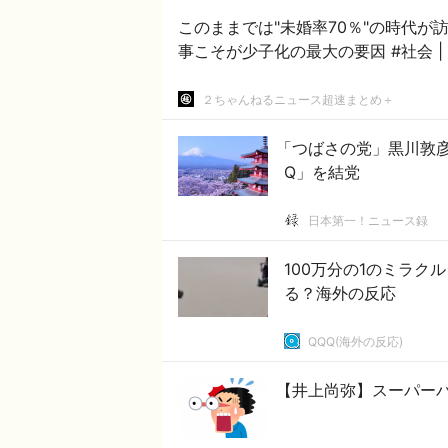
このままでは"未婚率70％"の時代が
２ちゃんねるニュース超速まとめ＋
「つばさの党」黒川敦
Q」を結党
日本第一！ニュース録
100万分の1のミラ
る？海外の反応
QQQ(海外の反応)
【井上尚弥】スーパー