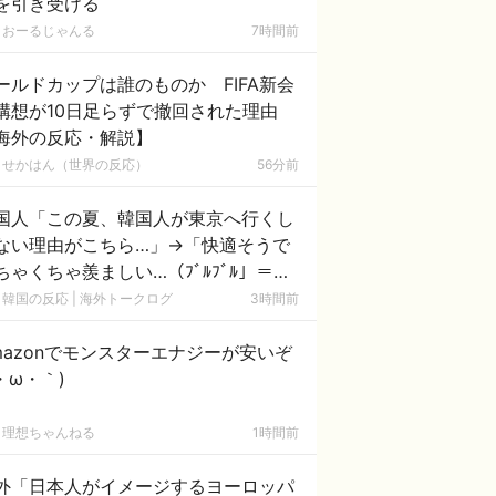
を引き受ける
おーるじゃんる
7時間前
ールドカップは誰のものか FIFA新会
構想が10日足らずで撤回された理由
海外の反応・解説】
せかはん（世界の反応）
56分前
国人「この夏、韓国人が東京へ行くし
ない理由がこちら…」→「快適そうで
ちゃくちゃ羨ましい…（ﾌﾞﾙﾌﾞﾙ」＝韓
の反応
韓国の反応 | 海外トークログ
3時間前
mazonでモンスターエナジーが安いぞ
´・ω・｀)
理想ちゃんねる
1時間前
外「日本人がイメージするヨーロッパ