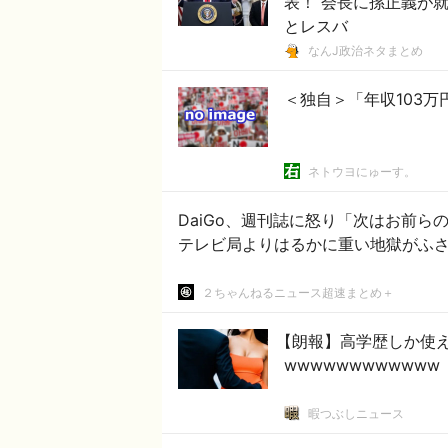
表！ 会長に孫正義が就
とレスバ
なんJ政治ネタまとめ
＜独自＞「年収103万
ネトウヨにゅーす。
DaiGo、週刊誌に怒り「次はお前
２ちゃんねるニュース超速まとめ＋
【朗報】高学歴しか使
wwwwwwwwwwww
暇つぶしニュース