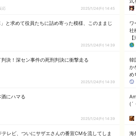
式
反応
2025/1/24(Fr) 14:45
陣」と求めて役員たちに詰め寄った模様、このままじ
ワ
社
【
2025/1/24(Fr) 14:39
ド判決！深セン事件の死刑判決に衝撃走る
韓
か
め
国
2025/1/24(Fr) 14:39
本酒にハマる
A
(
2025/1/24(Fr) 14:39
ジテレビ、ついにサザエさんの番宣CMを流してしま
海