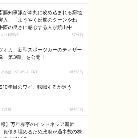
斎藤知事派が本丸に攻め込まれる窮地
突入、「ようやく反撃のターンやね」
手際の良さに感心する人が続出中
U-1 NEWS
57分前
ツオカ、新型スポーツカーのティザー
像「第3弾」を公開！
ゆめ痛 -NEWS ALERT-
6時間前
ES10年目のワイ、転職するか迷う
IT速報
6時間前
速報】万年赤字のインドネシア新幹
。負債を埋めるため政府が過半数の株