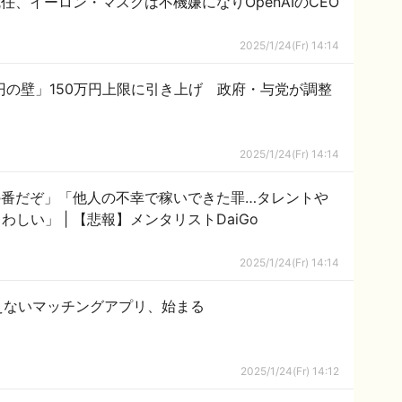
任、イーロン・マスクは不機嫌になりOpenAIのCEO
2025/1/24(Fr) 14:14
円の壁」150万円上限に引き上げ 政府・与党が調整
2025/1/24(Fr) 14:14
らの番だぞ」「他人の不幸で稼いできた罪…タレントや
テレビ局よりはるかに重い地獄がふさわしい」 | 【悲報】メンタリストDaiGo
2025/1/24(Fr) 14:14
えないマッチングアプリ、始まる
2025/1/24(Fr) 14:12