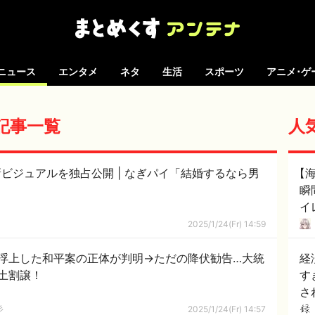
ニュース
エンタメ
ネタ
生活
スポーツ
アニメ･ゲ
の記事一覧
人
公開 | なぎパイ「結婚するなら男
【
瞬
イ
に
2025/1/24(Fr) 14:59
て
浮上した和平案の正体が判明→ただの降伏勧告…大統
経
土割譲！
す
さ
彡
2025/1/24(Fr) 14:57