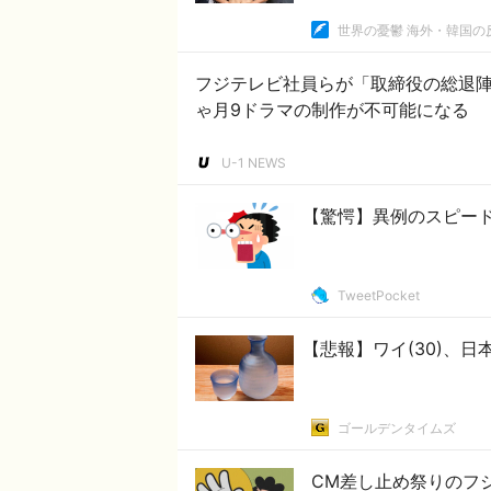
世界の憂鬱 海外・韓国の
フジテレビ社員らが「取締役の総退
ゃ月9ドラマの制作が不可能になる
U-1 NEWS
【驚愕】異例のスピー
TweetPocket
【悲報】ワイ(30)、日
ゴールデンタイムズ
CM差し止め祭りのフ