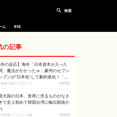
ーム
R18
気の記事
海外の反応】海外「日本資本が入った
間、魔法がかかったｗ」豪州のセブン
レブンが”日本化”して劇的進化！「お
ぎりとたまごサンドが食べられるなん
海外の反応パラダイス
6時間前
……」
済大国の日本、世界に売るものがなさ
ぎて史上初めて韓国台湾に輸出額抜か
れ
日本第一！ニュース録
6時間前