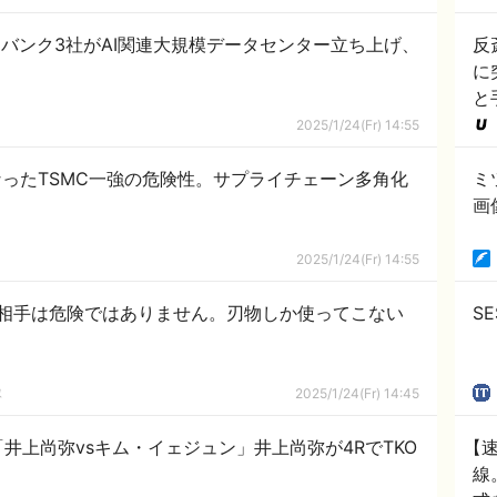
トバンク3社がAI関連大規模データセンター立ち上げ、
反
に
と
2025/1/24(Fr) 14:55
ったTSMC一強の危険性。サプライチェーン多角化
ミ
画
2025/1/24(Fr) 14:55
相手は危険ではありません。刃物しか使ってこない
S
隊
2025/1/24(Fr) 14:45
井上尚弥vsキム・イェジュン」井上尚弥が4RでTKO
【
線