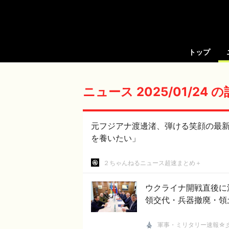
トップ
ニュース 2025/01/24 
元フジアナ渡邊渚、弾ける笑顔の最新ビジュアルを独占
を養いたい」
２ちゃんねるニュース超速まとめ＋
ウクライナ開戦直後に
領交代・兵器撤廃・領
軍事・ミリタリー速報☆