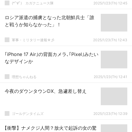
(*ﾟ∀ﾟ)ゞカガクニュース隊
2025/1/23(Th) 12:45
ロシア派遣の捕虜となった北朝鮮兵士「誰
と戦うか知らなかった」！
軍事・ミリタリー速報☆彡
2025/1/23(Th) 12:43
｢iPhone 17 Air｣の背面カメラ､｢Pixel｣みたい
なデザインか
理想ちゃんねる
2025/1/23(Th) 12:41
今夜のダウンタウンDX、急遽差し替え
ゴールデンタイムズ
2025/1/23(Th) 12:39
【衝撃】ナメクジ人間？放火で起訴の女の驚