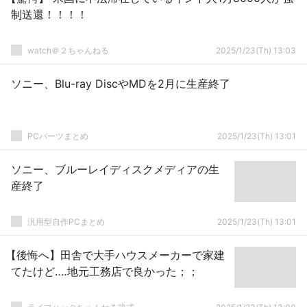
制送還！！！！
watch＠２ちゃんねる
2025/1/23(Th) 13:03
ソニー、Blu-ray DiscやMDを2月に生産終了
PCパーツまとめ
2025/1/23(Th) 13:01
ソニー、ブルーレイディスクメディアの生
産終了
汎用型自作PCまとめ
2025/1/23(Th) 13:01
【後悔へ】田舎で大手ハウスメーカーで家建
てたけど‥‥地元工務店で良かった；；