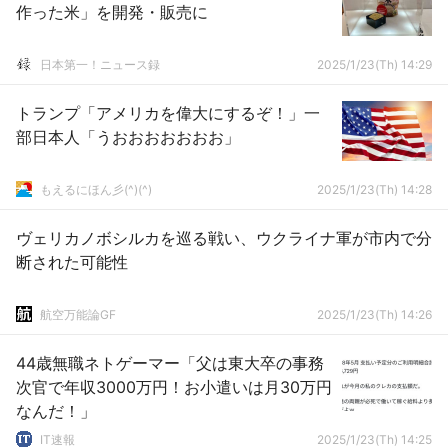
作った米」を開発・販売に
日本第一！ニュース録
2025/1/23(Th) 14:29
トランプ「アメリカを偉大にするぞ！」一
部日本人「うおおおおおおお」
もえるにほん彡(^)(^)
2025/1/23(Th) 14:28
ヴェリカノボシルカを巡る戦い、ウクライナ軍が市内で分
断された可能性
航空万能論GF
2025/1/23(Th) 14:26
44歳無職ネトゲーマー「父は東大卒の事務
次官で年収3000万円！お小遣いは月30万円
なんだ！」
IT速報
2025/1/23(Th) 14:25