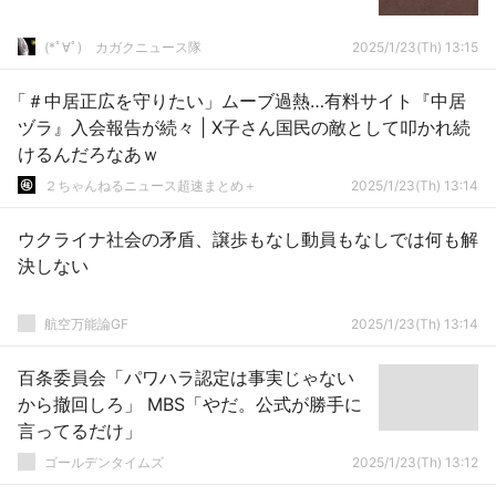
(*ﾟ∀ﾟ)ゞカガクニュース隊
2025/1/23(Th) 13:15
「＃中居正広を守りたい」ムーブ過熱…有料サイト『中居
ヅラ』入会報告が続々 | X子さん国民の敵として叩かれ続
けるんだろなあｗ
２ちゃんねるニュース超速まとめ＋
2025/1/23(Th) 13:14
ウクライナ社会の矛盾、譲歩もなし動員もなしでは何も解
決しない
航空万能論GF
2025/1/23(Th) 13:14
百条委員会「パワハラ認定は事実じゃない
から撤回しろ」 MBS「やだ。公式が勝手に
言ってるだけ」
ゴールデンタイムズ
2025/1/23(Th) 13:12