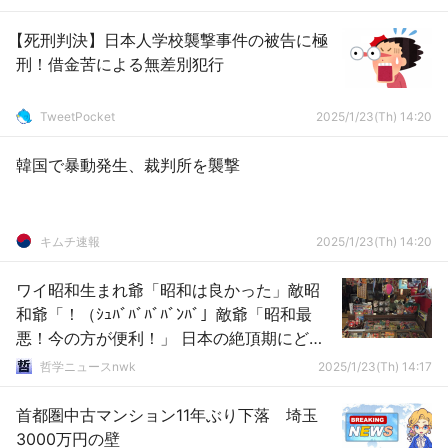
【死刑判決】日本人学校襲撃事件の被告に極
刑！借金苦による無差別犯行
TweetPocket
2025/1/23(Th) 14:20
韓国で暴動発生、裁判所を襲撃
キムチ速報
2025/1/23(Th) 14:20
ワイ昭和生まれ爺「昭和は良かった」敵昭
和爺「！（ｼｭﾊﾞﾊﾞﾊﾞﾊﾞﾝﾊﾞ」敵爺「昭和最
悪！今の方が便利！」 日本の絶頂期にどん
だけ暗黒青春だったんや
哲学ニュースnwk
2025/1/23(Th) 14:17
首都圏中古マンション11年ぶり下落 埼玉
3000万円の壁