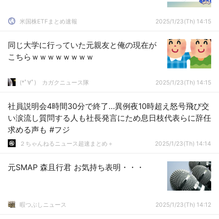
米国株ETFまとめ速報
2025/1/23(Th) 14:15
同じ大学に行っていた元親友と俺の現在が
こちらｗｗｗｗｗｗｗｗ
(*ﾟ∀ﾟ)ゞカガクニュース隊
2025/1/23(Th) 14:15
社員説明会4時間30分で終了…異例夜10時超え怒号飛び交
い涙流し質問する人も社長発言にため息日枝代表らに辞任
求める声も #フジ
２ちゃんねるニュース超速まとめ＋
2025/1/23(Th) 14:14
元SMAP 森且行君 お気持ち表明・・・
暇つぶしニュース
2025/1/23(Th) 14:12