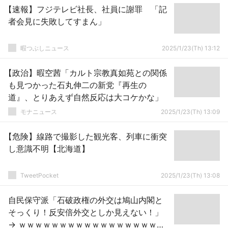
【速報】フジテレビ社長、社員に謝罪 「記
者会見に失敗してすまん」
暇つぶしニュース
2025/1/23(Th) 13:12
【政治】暇空茜「カルト宗教真如苑との関係
も見つかった石丸伸二の新党『再生の
道』、とりあえず自然反応は大コケかな」
モナニュース
2025/1/23(Th) 13:09
【危険】線路で撮影した観光客、列車に衝突
し意識不明【北海道】
TweetPocket
2025/1/23(Th) 13:08
自民保守派「石破政権の外交は鳩山内閣と
そっくり！反安倍外交としか見えない！」
→ ｗｗｗｗｗｗｗｗｗｗｗｗｗｗｗｗｗｗ