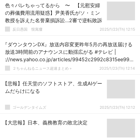
色々バレちゃってるから 〜 【元慰安婦
の葬儀費用流用疑惑】尹美香氏がソ・ミン
教授を訴えた名誉棄損訴訟…2審で逆転敗訴
反日愚国 恨寓瘻
2025/1/23(Th) 12:15
『ダウンタウンDX』放送内容変更昨年5月の再放送届ける
放送3時間前のアナウンスに動揺広がる #テレビ |
://news.yahoo.co.jp/articles/99452c2992c8315ee99b
67f8af375958f0b9a48e
２ちゃんねるニュース超速まとめ＋
2025/1/23(Th) 12:14
【悲報】任天堂のソフトストア、生成AIゲー
ムだらけになる
ゴールデンタイムズ
2025/1/23(Th) 12:12
【大悲報】日本、義務教育の敗北決定