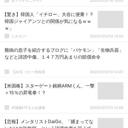
黒マッチョニュース
2025/1/23(Th) 14:00
【驚き】韓国人「イチロー、大谷に便乗！？
韓国ジャイアンツとの関係が気になるｗｗ
ｗ」
ニチカン!
2025/1/23(Th) 14:00
難病の息子を紹介するブログに「バケモン」「生物兵器」
などと誹謗中傷、１４７万円あまりの賠償命令
【2ch】コピペ情報局
2025/1/23(Th) 14:00
【米国株】スターゲート銘柄ARMくん、一撃
＋15％の昇竜拳！？
米国株ETFまとめ速報
2025/1/23(Th) 14:00
【悲報】メンタリストDaiGo、「捕まってな