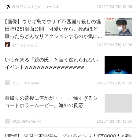
ｗ
政経ワロスまとめニュース♪
2025/1/23(Th) 13:08
【画像】ウサギ島でウサギ77匹蹴り殺しの堀
田陸(25)顔面公開「可愛いから、死ぬほど
蹴ったらどんなリアクションするのか気に
なった」
おーるじゃんる
2025/1/23(Th) 13:06
いつか来る「親の氏」と言う逃れられない
イベントwwwwwwwwwwwwwww
ニュース30over
2025/1/23(Th) 13:05
自撮りの背後に何かが・・・。怖すぎるシ
ョートホラームービー。海外の反応
QQQ(海外の反応)
2025/1/23(Th) 13:05
【驚愕】 米国に不法滞在しているインド人1万8000人が強