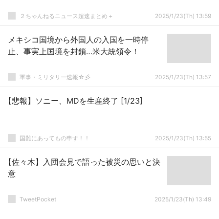
２ちゃんねるニュース超速まとめ＋
2025/1/23(Th) 13:59
メキシコ国境から外国人の入国を一時停
止、事実上国境を封鎖…米大統領令！
軍事・ミリタリー速報☆彡
2025/1/23(Th) 13:57
【悲報】ソニー、MDを生産終了 [1/23]
国難にあってもの申す！！
2025/1/23(Th) 13:55
【佐々木】入団会見で語った被災の思いと決
意
TweetPocket
2025/1/23(Th) 13:49