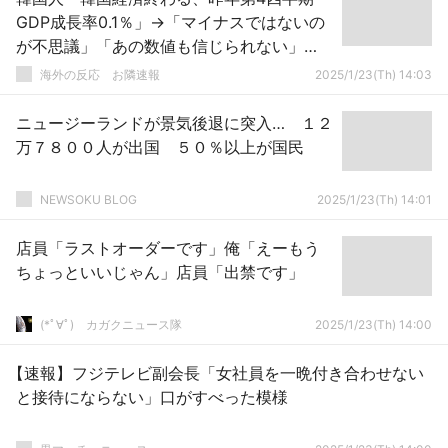
GDP成長率0.1％」→「マイナスではないの
が不思議」「あの数値も信じられない」
「出生率0.7で滅亡が確定した国」「国がめ
海外の反応 お隣速報
2025/1/23(Th) 14:03
ちゃくちゃだ、くそったれ」
ニュージーランドが景気後退に突入… １２
万７８００人が出国 ５０％以上が国民
NEWSOKU BLOG
2025/1/23(Th) 14:01
店員「ラストオーダーです」俺「えーもう
ちょっといいじゃん」店員「出禁です」
(*ﾟ∀ﾟ)ゞカガクニュース隊
2025/1/23(Th) 14:00
【速報】フジテレビ副会長「女社員を一晩付き合わせない
と接待にならない」口がすべった模様