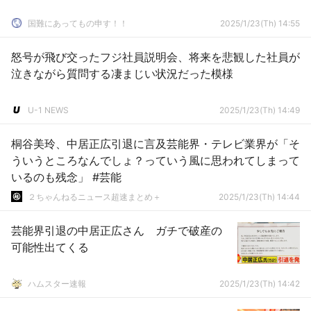
国難にあってもの申す！！
2025/1/23(Th) 14:55
怒号が飛び交ったフジ社員説明会、将来を悲観した社員が
泣きながら質問する凄まじい状況だった模様
U-1 NEWS
2025/1/23(Th) 14:49
桐谷美玲、中居正広引退に言及芸能界・テレビ業界が「そ
ういうところなんでしょ？っていう風に思われてしまって
いるのも残念」 #芸能
２ちゃんねるニュース超速まとめ＋
2025/1/23(Th) 14:44
芸能界引退の中居正広さん ガチで破産の
可能性出てくる
ハムスター速報
2025/1/23(Th) 14:42