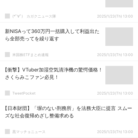
(*ﾟ∀ﾟ)ゞカガクニュース隊
2025/1/23(Th) 13:00
新NISAって360万円一括購入して利益出た
ら全部売ってを繰り返す
米国株ETFまとめ速報
2025/1/23(Th) 13:00
【衝撃】VTuber加湿空気清浄機の驚愕価格！
さくらみこファン必見！
TweetPocket
2025/1/23(Th) 13:00
【日本財団】「塀のない刑務所」を法務大臣に提言 スムー
ズな社会復帰めざし整備求める
黒マッチョニュース
2025/1/23(Th) 13:00