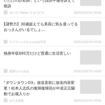
いだけの詐欺師」という誹謗中傷を訴えて
敗訴
ガハろぐNewsヽ(･ω･)/ｽﾞｺｰ
2025/1/23(Th) 14:00
【謎勢力】30歳超えても美容に気を遣ってる
おっさんがいるでしょ‥‥
ライフハックちゃんねる弐式
2025/1/23(Th) 14:00
独身年収895万だけど普通に生活苦しい
投資ちゃんねる
2025/1/23(Th) 14:00
『ダウンタウンDX』放送直前に放送内容変
更！松本人志氏の復帰復帰回が中居正広騒
動でお蔵入りか
はちま起稿
2025/1/23(Th) 14:00