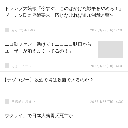
トランプ大統領「今すぐ、このばかげた戦争をやめろ！」
プーチン氏に停戦要求 応じなければ追加制裁と警告
みそパンNEWS
2025/1/23(Th) 14:00
ニコ動ファン「助けて！ニコニコ動画から
ユーザーが消えまくってるの！」
くまニュース
2025/1/23(Th) 14:00
【ナゾロジー】飲酒で胃は殺菌できるのか？
常識的に考えた
2025/1/23(Th) 14:00
ウクライナで日本人義勇兵死亡か