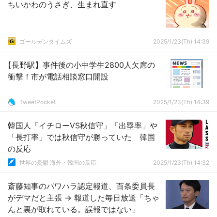
ちいかわのうさぎ、生まれ直す
ゴールデンタイムズ
2025/1/23(Th) 14:39
【長野駅】事件後の小中学生2800人欠席の
衝撃！市が電話相談窓口開設
TweetPocket
2025/1/23(Th) 14:39
韓国人「イチローVS秋信守」「出塁率」や
「長打率」では秋信守が勝っていた 韓国
の反応
世界の憂鬱 海外・韓国の反応
2025/1/23(Th) 14:32
斎藤知事のパワハラ認定報道、百条委員長
がデマだと主張 → 報道した毎日放送「ちゃ
んと裏が取れている。誤報ではない」