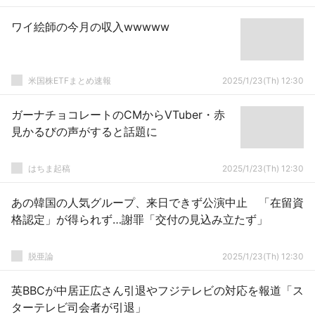
ワイ絵師の今月の収入wwwww
米国株ETFまとめ速報
2025/1/23(Th) 12:30
ガーナチョコレートのCMからVTuber・赤
見かるびの声がすると話題に
はちま起稿
2025/1/23(Th) 12:30
あの韓国の人気グループ、来日できず公演中止 「在留資
格認定」が得られず…謝罪「交付の見込み立たず」
脱亜論
2025/1/23(Th) 12:30
英BBCが中居正広さん引退やフジテレビの対応を報道「ス
ターテレビ司会者が引退」