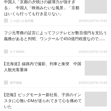
中国人「京都の夕焼けの破壊力が強すぎ
る」 中国人「映画みたいな風景」「京都
はいくら行っても行き足りない」
じゃぽにか反応帳
2025/1/23(Th) 12:52
フジ元専務の証言によってフジテレビが数百億円を支払う
義務があると判明、ワンクールで450億円程度なので……
U-1 NEWS
2025/1/23(Th) 12:49
【北海道】線路内で撮影、列車と衝突 中国
人観光客重体
保守速報
2025/1/23(Th) 12:49
【悲報】ビッグモーター新社長、子供のイン
スタに心無いDMが送られてきて心を痛めて
いた