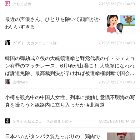
はちま起稿
2025/1/23(Th) 14:30
最近の声優さん、ひとりを除いて顔面がか
わいいすぎる
(*ﾟ∀ﾟ)ゞカガクニュース隊
2025/1/23(Th) 14:30
韓国の弾劾成立後の大統領選挙と野党代表のイ・ジェミョ
ン有罪のマッチレース、6月頃が山場に！ 大統領になれれ
ば訴追免除、最高裁判決が早ければ被選挙権剥奪で国会議
員の地位も喪失へ
楽韓Web
2025/1/23(Th) 14:30
小樽を観光中の中国人女性、列車に接触し意識不明海の写
真を撮ろうと線路内に立ち入ったか #北海道
２ちゃんねるニュース超速まとめ＋
2025/1/23(Th) 14:29
日本ハムがタンパク質たっぷりの「鶏肉で