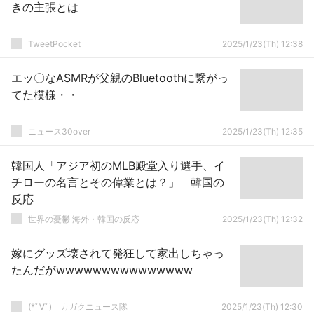
きの主張とは
TweetPocket
2025/1/23(Th) 12:38
エッ〇なASMRが父親のBluetoothに繋がっ
てた模様・・
ニュース30over
2025/1/23(Th) 12:35
韓国人「アジア初のMLB殿堂入り選手、イ
チローの名言とその偉業とは？」 韓国の
反応
世界の憂鬱 海外・韓国の反応
2025/1/23(Th) 12:32
嫁にグッズ壊されて発狂して家出しちゃっ
たんだがwwwwwwwwwwwwwww
(*ﾟ∀ﾟ)ゞカガクニュース隊
2025/1/23(Th) 12:30