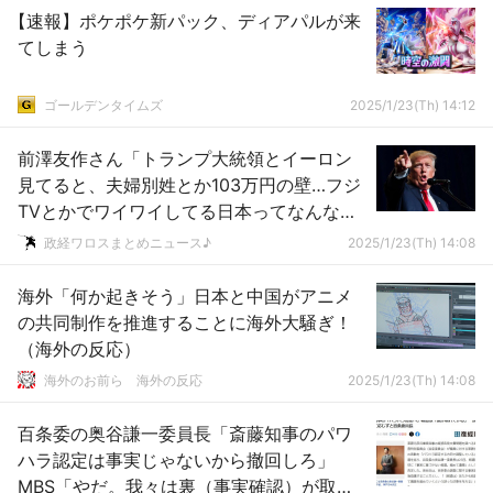
【速報】ポケポケ新パック、ディアパルが来
てしまう
ゴールデンタイムズ
2025/1/23(Th) 14:12
前澤友作さん「トランプ大統領とイーロン
見てると、夫婦別姓とか103万円の壁…フジ
TVとかでワイワイしてる日本ってなんなん
だろうと思う…肝はそこじゃない！」
政経ワロスまとめニュース♪
2025/1/23(Th) 14:08
海外「何か起きそう」日本と中国がアニメ
の共同制作を推進することに海外大騒ぎ！
（海外の反応）
海外のお前ら 海外の反応
2025/1/23(Th) 14:08
百条委の奥谷謙一委員長「斎藤知事のパワ
ハラ認定は事実じゃないから撤回しろ」
MBS「やだ。我々は裏（事実確認）が取れ