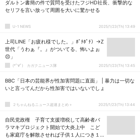
ダルトン書簡の件で質問を受けたフジHD社長、衝撃的な
セリフを言い放って周囲を大いに驚かせる
U-1 NEWS
2025/1/23(Th) 13:49
上司LINE「お疲れ様でした。」ﾎﾟﾁﾎﾟﾁ）→Z
世代「うわぁ『。』がついてる、怖いよぉ
😣」
(*ﾟ∀ﾟ)ゞカガクニュース隊
2025/1/23(Th) 13:45
BBC「日本の芸能界が性加害問題に直面」 | 暴力は一切な
いと言ってんだから性加害ではいないでしょ
２ちゃんねるニュース超速まとめ＋
2025/1/23(Th) 13:44
自民党政権 子育て支援増税して高齢者バ
ラマキプロジェクト開始で大炎上中 こど
も家庭庁を解散させれば子供１人につき１