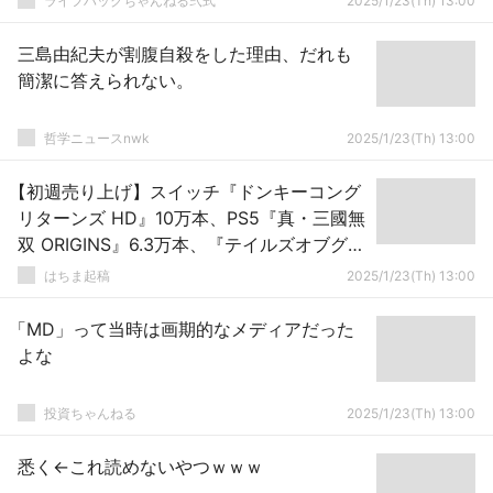
ライフハックちゃんねる弐式
2025/1/23(Th) 13:00
三島由紀夫が割腹自殺をした理由、だれも
簡潔に答えられない。
哲学ニュースnwk
2025/1/23(Th) 13:00
【初週売り上げ】スイッチ『ドンキーコング
リターンズ HD』10万本、PS5『真・三國無
双 ORIGINS』6.3万本、『テイルズオブグレ
イセス エフ リマスター』計4.1万本
はちま起稿
2025/1/23(Th) 13:00
「MD」って当時は画期的なメディアだった
よな
投資ちゃんねる
2025/1/23(Th) 13:00
悉く←これ読めないやつｗｗｗ