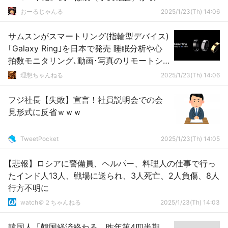
ている」
おーるじゃんる
2025/1/23(Th) 14:06
サムスンがスマートリング(指輪型デバイス)
｢Galaxy Ring｣を日本で発売 睡眠分析や心
拍数モニタリング､動画･写真のリモートシ
ャッター機能など
理想ちゃんねる
2025/1/23(Th) 14:06
フジ社長【失敗】宣言！社員説明会での会
見形式に反省ｗｗｗ
TweetPocket
2025/1/23(Th) 14:05
【悲報】ロシアに警備員、ヘルパー、料理人の仕事で行っ
たインド人13人、戦場に送られ、3人死亡、2人負傷、8人
行方不明に
watch＠２ちゃんねる
2025/1/23(Th) 14:03
韓国人「韓国経済終わる、昨年第4四半期