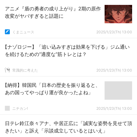
アニメ『盾の勇者の成り上がり』2期の原作
改変がヤバすぎると話題に
くまニュース
2025/1/23(Th) 13:00
【ナゾロジー】「追い込みすぎは効果を下げる」ジム通い
を続けるための“適度な”筋トレとは？
常識的に考えた
2025/1/23(Th) 13:00
【納得】韓国民「日本の歴史を振り返ると、
あの国ってやっぱり運が良かったよね」
ニチカン!
2025/1/23(Th) 13:00
日テレ鈴江奈々アナ、中居正広に「誠実な姿勢を見せて頂
きたい」と訴え「示談成立しているとはいえ」