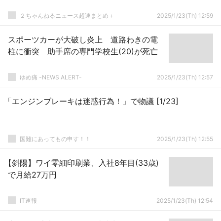
２ちゃんねるニュース超速まとめ＋
2025/1/23(Th) 12:59
スポーツカーが大破し炎上 道路わきの電
柱に衝突 助手席の専門学校生(20)が死亡
ゆめ痛 -NEWS ALERT-
2025/1/23(Th) 12:57
「エンジンブレーキは迷惑行為！」で物議 [1/23]
国難にあってもの申す！！
2025/1/23(Th) 12:55
【斜陽】ワイ零細印刷業、入社8年目(33歳)
で月給27万円
IT速報
2025/1/23(Th) 12:54