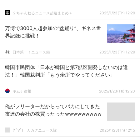
２ちゃんねるニュース超速まとめ＋
2025/1/23(Th) 12:29
万博で3000人超参加の”盆踊り”、ギネス世
界記録に挑戦！
日本第一！ニュース録
2025/1/23(Th) 12:29
韓国市民団体「日本が韓国と第7鉱区開発しないのは違
法！」韓国裁判所「もう余所でやってください」
キムチ速報
2025/1/23(Th) 12:20
俺がフリーターだからってバカにしてきた
友達の会社の株買ったったwwwwwwwww
(*ﾟ∀ﾟ)ゞカガクニュース隊
2025/1/23(Th) 12:15