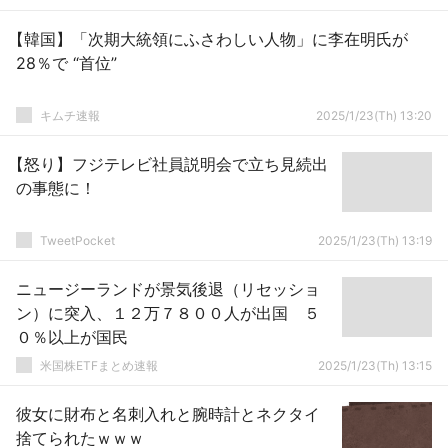
【韓国】「次期大統領にふさわしい人物」に李在明氏が
28％で “首位”
キムチ速報
2025/1/23(Th) 13:20
【怒り】フジテレビ社員説明会で立ち見続出
の事態に！
TweetPocket
2025/1/23(Th) 13:19
ニュージーランドが景気後退（リセッショ
ン）に突入、１２万７８００人が出国 ５
０％以上が国民
米国株ETFまとめ速報
2025/1/23(Th) 13:15
彼女に財布と名刺入れと腕時計とネクタイ
捨てられたｗｗｗ