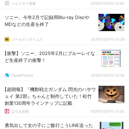
０００万円以上支給可能
ハムスター速報
2025/1/23(Th) 13:40
ソニー、今年2月で記録用Blu-ray Discや
MDなどの生産を終了
ゴールデンタイムズ
2025/1/23(Th) 13:39
【衝撃】ソニー、2025年2月にブルーレイな
ど生産終了の衝撃！
TweetPocket
2025/1/23(Th) 13:38
【超朗報】『機動戦士ガンダム 閃光のハサウ
ェイ 第2部』ちゃんと制作していた！松竹
創業130周年ラインナップに記載
はちま起稿
2025/1/23(Th) 13:30
勇気出して女の子にご飯行こうLINE送った