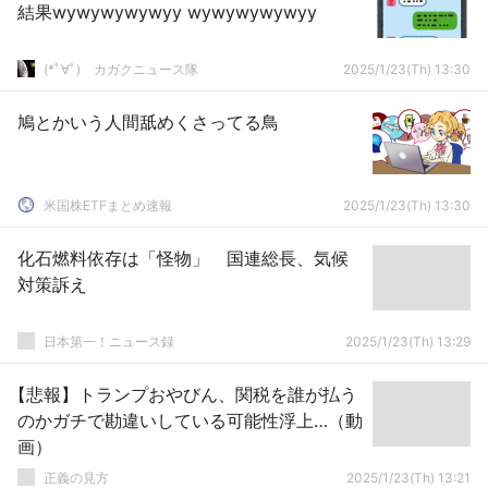
結果wywywywywyy wywywywywyy
(*ﾟ∀ﾟ)ゞカガクニュース隊
2025/1/23(Th) 13:30
鳩とかいう人間舐めくさってる鳥
米国株ETFまとめ速報
2025/1/23(Th) 13:30
化石燃料依存は「怪物」 国連総長、気候
対策訴え
日本第一！ニュース録
2025/1/23(Th) 13:29
【悲報】トランプおやびん、関税を誰が払う
のかガチで勘違いしている可能性浮上…（動
画）
正義の見方
2025/1/23(Th) 13:21