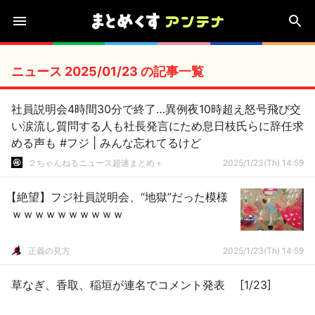
ニュース 2025/01/23 の記事一覧
社員説明会4時間30分で終了…異例夜10時超え怒号飛び交
い涙流し質問する人も社長発言にため息日枝氏らに辞任求
める声も #フジ | みんな忘れてるけど
２ちゃんねるニュース超速まとめ＋
2025/1/23(Th) 14:59
【絶望】フジ社員説明会、“地獄”だった模様
ｗｗｗｗｗｗｗｗｗｗ
正義の見方
2025/1/23(Th) 14:59
草なぎ、香取、稲垣が連名でコメント発表 [1/23]