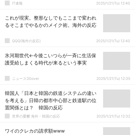
IT速報
2025/1/21(Tu) 12:40
これが現実。整形なしでもここまで変われ
るそこまでやるかのメイク術。海外の反応
QQQ(海外の反応)
2025/1/21(Tu) 12:40
氷河期世代←今後こいつらが一斉に生活保
護受給しまくる時代が来るという事実
ニュース30over
2025/1/21(Tu) 12:35
韓国人「日本と韓国の鉄道システムの違い
を考える」日韓の都市中心部と鉄道駅の位
置関係とは？ 韓国の反応
世界の憂鬱 海外・韓国の反応
2025/1/21(Tu) 12:32
ワイのクレカの請求額www