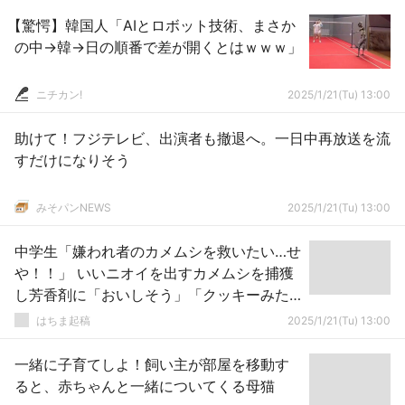
【驚愕】韓国人「AIとロボット技術、まさか
の中→韓→日の順番で差が開くとはｗｗｗ」
ニチカン!
2025/1/21(Tu) 13:00
助けて！フジテレビ、出演者も撤退へ。一日中再放送を流
すだけになりそう
みそパンNEWS
2025/1/21(Tu) 13:00
中学生「嫌われ者のカメムシを救いたい…せ
や！！」 いいニオイを出すカメムシを捕獲
し芳香剤に「おいしそう」「クッキーみた
い」
はちま起稿
2025/1/21(Tu) 13:00
一緒に子育てしよ！飼い主が部屋を移動す
ると、赤ちゃんと一緒についてくる母猫