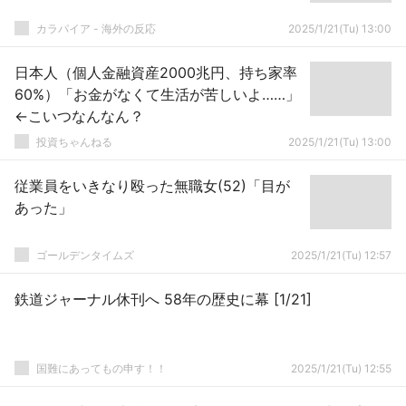
カラパイア - 海外の反応
2025/1/21(Tu) 13:00
日本人（個人金融資産2000兆円、持ち家率
60%）「お金がなくて生活が苦しいよ……」
←こいつなんなん？
投資ちゃんねる
2025/1/21(Tu) 13:00
従業員をいきなり殴った無職女(52)「目が
あった」
ゴールデンタイムズ
2025/1/21(Tu) 12:57
鉄道ジャーナル休刊へ 58年の歴史に幕 [1/21]
国難にあってもの申す！！
2025/1/21(Tu) 12:55