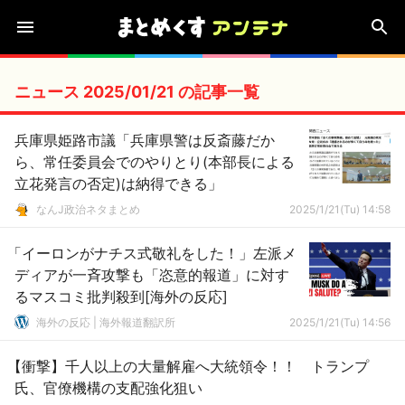
ニュース 2025/01/21 の記事一覧
兵庫県姫路市議「兵庫県警は反斎藤だか
ら、常任委員会でのやりとり(本部長による
立花発言の否定)は納得できる」
なんJ政治ネタまとめ
2025/1/21(Tu) 14:58
「イーロンがナチス式敬礼をした！」左派メ
ディアが一斉攻撃も「恣意的報道」に対す
るマスコミ批判殺到[海外の反応]
海外の反応 | 海外報道翻訳所
2025/1/21(Tu) 14:56
【衝撃】千人以上の大量解雇へ大統領令！！ トランプ
氏、官僚機構の支配強化狙い