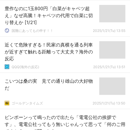
豊作なのに1玉800円「白菜がキャベツ超
え」なぜ高騰！キャベツの代用で白菜に切
り替えか [1/21]
国難にあってもの申す！！
2025/1/21(Tu) 13:55
近くて危険すぎる！民家の真横を通る列車
が近すぎて触れる距離って大丈夫？海外の
反応
QQQ(海外の反応)
2025/1/21(Tu) 13:51
こいつは桑の実 見ての通り雄山の大好物
だ
ゴールデンタイムズ
2025/1/21(Tu) 13:50
ピンポーンって鳴ったので出たら「電電公社の挨拶で
す」、電電公社ってもう無いじゃんって思って「何のご用