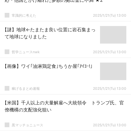
応・他国とかけ離れた多額の拠出金に不満 ★2
常識的に考えた
2025/1/21(Tu) 13:00
【謎】地球←たまたま良い位置に岩石集まっ
て地球になりました
哲学ニュースnwk
2025/1/21(Tu) 13:00
【画像】ワイ｢油淋鶏定食｣ちうか屋｢ｱｲﾖｰ!｣
稼げるまとめ速報
2025/1/21(Tu) 13:00
【米国】千人以上の大量解雇へ大統領令 トランプ氏、官
僚機構の支配強化狙い
黒マッチョニュース
2025/1/21(Tu) 13:00