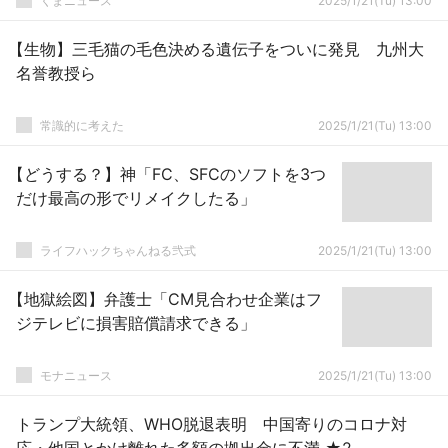
くまニュース
2025/1/21(Tu) 13:00
【生物】三毛猫の毛色決める遺伝子をついに発見 九州大
名誉教授ら
常識的に考えた
2025/1/21(Tu) 13:00
【どうする？】神「FC、SFCのソフトを3つ
だけ最高の形でリメイクしたる」
ライフハックちゃんねる弐式
2025/1/21(Tu) 13:00
【地獄絵図】弁護士「CM見合わせ企業はフ
ジテレビに損害賠償請求できる」
モナニュース
2025/1/21(Tu) 13:00
トランプ大統領、WHO脱退表明 中国寄りのコロナ対