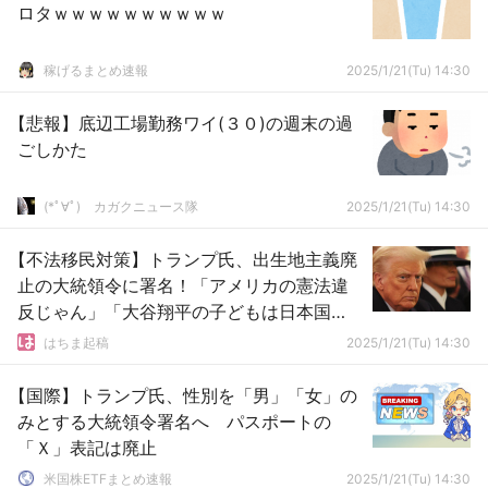
ロタｗｗｗｗｗｗｗｗｗｗ
稼げるまとめ速報
2025/1/21(Tu) 14:30
【悲報】底辺工場勤務ワイ(３０)の週末の過
ごしかた
(*ﾟ∀ﾟ)ゞカガクニュース隊
2025/1/21(Tu) 14:30
【不法移民対策】トランプ氏、出生地主義廃
止の大統領令に署名！「アメリカの憲法違
反じゃん」「大谷翔平の子どもは日本国
籍？」
はちま起稿
2025/1/21(Tu) 14:30
【国際】トランプ氏、性別を「男」「女」の
みとする大統領令署名へ パスポートの
「Ｘ」表記は廃止
米国株ETFまとめ速報
2025/1/21(Tu) 14:30