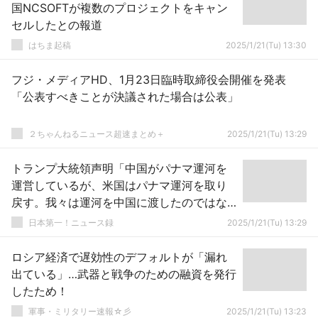
国NCSOFTが複数のプロジェクトをキャン
セルしたとの報道
はちま起稿
2025/1/21(Tu) 13:30
フジ・メディアHD、1月23日臨時取締役会開催を発表
「公表すべきことが決議された場合は公表」
２ちゃんねるニュース超速まとめ＋
2025/1/21(Tu) 13:29
トランプ大統領声明「中国がパナマ運河を
運営しているが、米国はパナマ運河を取り
戻す。我々は運河を中国に渡したのではな
い」
日本第一！ニュース録
2025/1/21(Tu) 13:29
ロシア経済で遅効性のデフォルトが「漏れ
出ている」…武器と戦争のための融資を発行
したため！
軍事・ミリタリー速報☆彡
2025/1/21(Tu) 13:23