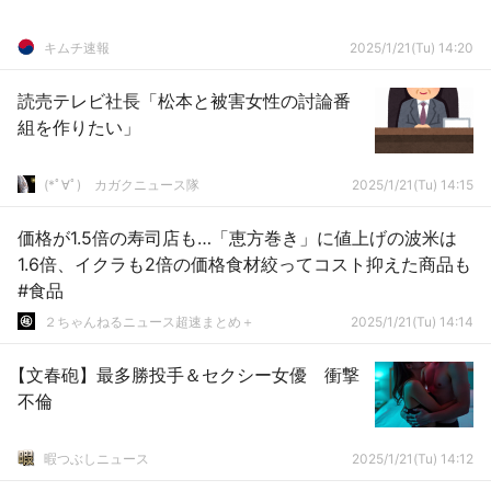
キムチ速報
2025/1/21(Tu) 14:20
読売テレビ社長「松本と被害女性の討論番
組を作りたい」
(*ﾟ∀ﾟ)ゞカガクニュース隊
2025/1/21(Tu) 14:15
価格が1.5倍の寿司店も…「恵方巻き」に値上げの波米は
1.6倍、イクラも2倍の価格食材絞ってコスト抑えた商品も
#食品
２ちゃんねるニュース超速まとめ＋
2025/1/21(Tu) 14:14
【文春砲】最多勝投手＆セクシー女優 衝撃
不倫
暇つぶしニュース
2025/1/21(Tu) 14:12