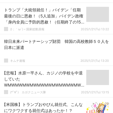
トランプ「大統領就任！」バイデン「任期
最後の日に恩赦！（5人追加」バイデン政権
「身内全員に予防的恩赦！（任期終了の15
分前」米民主党「身内からも批判！」→
/)；｀ω´)＜国家総動員報
2025/1/21(Tu) 13:22
韓日未来パートナーシップ財団 韓国の高校教師５０人を
日本に派遣
キムチ速報
2025/1/21(Tu) 13:20
【悲報】水原一平さん、カジノの学校を中退
していた
WMWMWMWMWMWMWMWMWMWMW
MWMWMWMWMWMWMW
(*ﾟ∀ﾟ)ゞカガクニュース隊
2025/1/21(Tu) 13:15
【米国株】トランプおやびん就任式、こんな
にワクワクする就任式はあったか！？