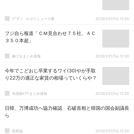
(*ﾟ∀ﾟ)ゞカガクニュース隊
2025/1/21(Tu) 12:30
フジ自ら報道「ＣＭ見合わせ７５社、ＡＣ
３５０本超」
稼げるまとめ速報
2025/1/21(Tu) 12:30
今年でこどおじ卒業するワイ(30)やが手取
り22万の適正な家賃の相場っていくらや？
米国株ETFまとめ速報
2025/1/21(Tu) 12:30
日韓、万博成功へ協力確認 石破首相と韓国の国会副議長
ら
脱亜論
2025/1/21(Tu) 12:30