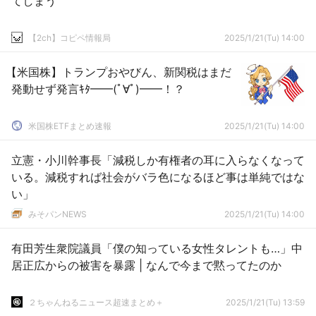
てしまう
【2ch】コピペ情報局
2025/1/21(Tu) 14:00
【米国株】トランプおやびん、新関税はまだ
発動せず発言ｷﾀ━━(ﾟ∀ﾟ)━━！？
米国株ETFまとめ速報
2025/1/21(Tu) 14:00
立憲・小川幹事長「減税しか有権者の耳に入らなくなって
いる。減税すれば社会がバラ色になるほど事は単純ではな
い」
みそパンNEWS
2025/1/21(Tu) 14:00
有田芳生衆院議員「僕の知っている女性タレントも…」中
居正広からの被害を暴露 | なんで今まで黙ってたのか
２ちゃんねるニュース超速まとめ＋
2025/1/21(Tu) 13:59