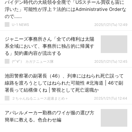
バイデン時代の大統領令全廃で「USスチール買収も宙に
浮いた」可能性が浮上？法的にはAdministrative Orderな
ので……
U-1 NEWS
2025/1/21(Tu) 12:49
ジャニーズ事務所さん「全ての権利は太陽
系全域において、事務所に独占的に帰属す
る」契約書内容が流出する
(*ﾟ∀ﾟ)ゞカガクニュース隊
2025/1/21(Tu) 12:45
池田警察署の副署長（46）、列車にはねられ死亡誤って
線路を渡ろうとしてはねられた可能性 #北海道 | 46で副
署長って結構偉くね | 警視として死亡退職か
２ちゃんねるニュース超速まとめ＋
2025/1/21(Tu) 12:44
アパレルメーカー勤務のワイが服の選び方
簡単に教える。色合わせ編