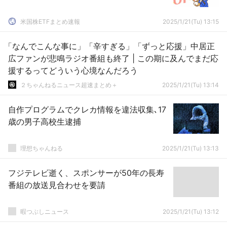
米国株ETFまとめ速報
2025/1/21(Tu) 13:15
「なんでこんな事に」「辛すぎる」「ずっと応援」中居正
広ファンが悲鳴ラジオ番組も終了 | この期に及んでまだ応
援するってどういう心境なんだろう
２ちゃんねるニュース超速まとめ＋
2025/1/21(Tu) 13:14
自作プログラムでクレカ情報を違法収集､17
歳の男子高校生逮捕
理想ちゃんねる
2025/1/21(Tu) 13:13
フジテレビ逝く、スポンサーが50年の長寿
番組の放送見合わせを要請
暇つぶしニュース
2025/1/21(Tu) 13:12