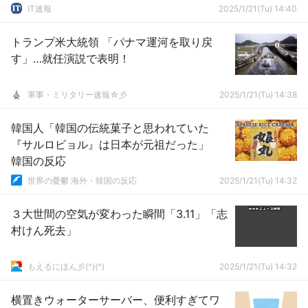
IT速報
2025/1/21(Tu) 14:40
トランプ米大統領 「パナマ運河を取り戻
す」…就任演説で表明！
軍事・ミリタリー速報☆彡
2025/1/21(Tu) 14:38
韓国人「韓国の伝統菓子と思われていた
『サルロビョル』は日本が元祖だった」
韓国の反応
世界の憂鬱 海外・韓国の反応
2025/1/21(Tu) 14:32
３大世間の空気が変わった瞬間「3.11」「志
村けん死去」
もえるにほん彡(^)(^)
2025/1/21(Tu) 14:32
横置きウォーターサーバー、便利すぎてワ