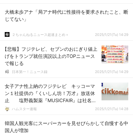
大橋未歩アナ「局アナ時代に性接待を要求されたこと、断
じてない」
２ちゃんねるニュース超速まとめ＋
2025/1/21(Tu) 14:29
【悲報】フジテレビ、セブンのおにぎり値上
げをトランプ就任演説以上のTOPニュース
で報じる
日本第一！ニュース録
2025/1/21(Tu) 14:29
女子アナ性上納のフジテレビ キッコーマ
ン１社提供の『くいしん坊！万才』放送休
止 塩野義製薬『MUSICFAIR』は社名削
除を検討
ハムスター速報
2025/1/21(Tu) 14:28
韓国人観光客にスーパーカーを見せびらかして自慢する中
国人が増加