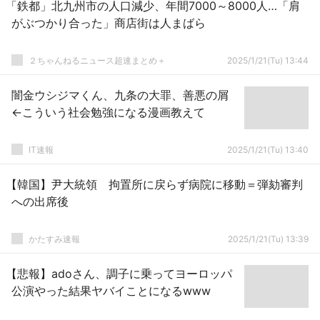
「鉄都」北九州市の人口減少、年間7000～8000人…「肩
がぶつかり合った」商店街は人まばら
２ちゃんねるニュース超速まとめ＋
2025/1/21(Tu) 13:44
闇金ウシジマくん、九条の大罪、善悪の屑
←こういう社会勉強になる漫画教えて
IT速報
2025/1/21(Tu) 13:40
【韓国】尹大統領 拘置所に戻らず病院に移動＝弾劾審判
への出席後
かたすみ速報
2025/1/21(Tu) 13:39
【悲報】adoさん、調子に乗ってヨーロッパ
公演やった結果ヤバイことになるwww