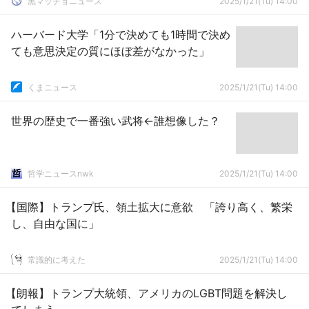
黒マッチョニュース
2025/1/21(Tu) 14:00
ハーバード大学「1分で決めても1時間で決め
ても意思決定の質にほぼ差がなかった」
くまニュース
2025/1/21(Tu) 14:00
世界の歴史で一番強い武将←誰想像した？
哲学ニュースnwk
2025/1/21(Tu) 14:00
【国際】トランプ氏、領土拡大に意欲 「誇り高く、繁栄
し、自由な国に」
常識的に考えた
2025/1/21(Tu) 14:00
【朗報】トランプ大統領、アメリカのLGBT問題を解決し