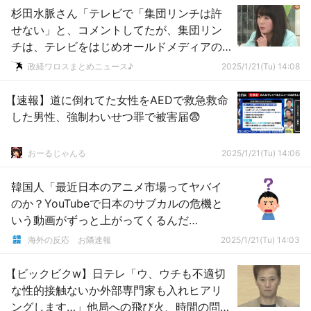
杉田水脈さん「テレビで「集団リンチは許
せない」と、コメントしてたが、集団リン
チは、テレビをはじめオールドメディアの
「お家芸」でしょう！？」ｗｗｗｗｗｗｗ
政経ワロスまとめニュース♪
2025/1/21(Tu) 14:08
ｗｗ
【速報】道に倒れてた女性をAEDで救急救命
した男性、強制わいせつ罪で被害届😨
おーるじゃんる
2025/1/21(Tu) 14:06
韓国人「最近日本のアニメ市場ってヤバイ
のか？YouTubeで日本のサブカルの危機と
いう動画がずっと上がってくるんだ
が・・・」
海外の反応 お隣速報
2025/1/21(Tu) 14:03
【ビックビクw】日テレ「ウ、ウチも不適切
な性的接触ないか外部専門家も入れヒアリ
ングします…」他局への飛び火、時間の問題