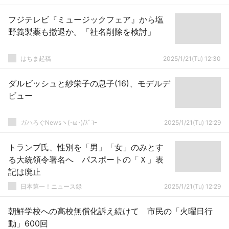
フジテレビ『ミュージックフェア』から塩
野義製薬も撤退か。「社名削除を検討」
はちま起稿
2025/1/21(Tu) 12:30
ダルビッシュと紗栄子の息子(16)、モデルデ
ビュー
ガハろぐNewsヽ(･ω･)/ｽﾞｺｰ
2025/1/21(Tu) 12:29
トランプ氏、性別を「男」「女」のみとす
る大統領令署名へ パスポートの「Ｘ」表
記は廃止
日本第一！ニュース録
2025/1/21(Tu) 12:29
朝鮮学校への高校無償化訴え続けて 市民の「火曜日行
動」600回