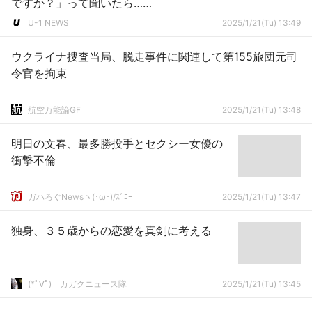
ですか？」って聞いたら……
U-1 NEWS
2025/1/21(Tu) 13:49
ウクライナ捜査当局、脱走事件に関連して第155旅団元司
令官を拘束
航空万能論GF
2025/1/21(Tu) 13:48
明日の文春、最多勝投手とセクシー女優の
衝撃不倫
ガハろぐNewsヽ(･ω･)/ｽﾞｺｰ
2025/1/21(Tu) 13:47
独身、３５歳からの恋愛を真剣に考える
(*ﾟ∀ﾟ)ゞカガクニュース隊
2025/1/21(Tu) 13:45