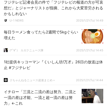
フジテレビ記者会見の件で「フジテレビの報道の方が可哀
想だ」とジャーナリストが指摘、これから大変苦労される
かもしれない
U-1 NEWS
2025/1/21(Tu) 14:49
毎日ラーメン食ってたら2週間で5kgぐらい
増えた
(*ﾟ∀ﾟ)ゞカガクニュース隊
2025/1/21(Tu) 14:45
1社提供キッコーマン『くいしん坊!万才』26日の放送は休
止 #フジテレビ
２ちゃんねるニュース超速まとめ＋
2025/1/21(Tu) 14:44
イチロー「三流と二流の差は努力、二流と
一流の差は才能、一流と超一流の差は努
力」←これ