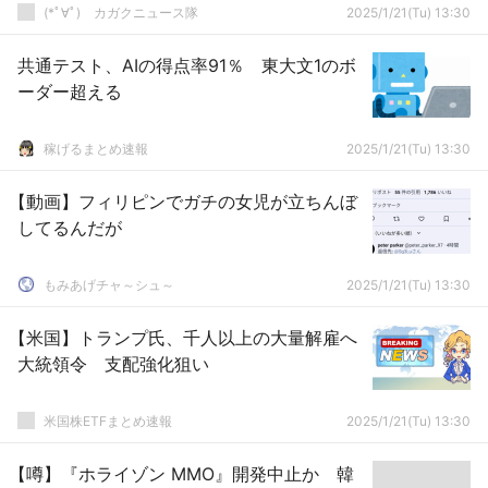
(*ﾟ∀ﾟ)ゞカガクニュース隊
2025/1/21(Tu) 13:30
共通テスト、AIの得点率91％ 東大文1のボ
ーダー超える
稼げるまとめ速報
2025/1/21(Tu) 13:30
【動画】フィリピンでガチの女児が立ちんぼ
してるんだが
もみあげチャ～シュ～
2025/1/21(Tu) 13:30
【米国】トランプ氏、千人以上の大量解雇へ
大統領令 支配強化狙い
米国株ETFまとめ速報
2025/1/21(Tu) 13:30
【噂】『ホライゾン MMO』開発中止か 韓