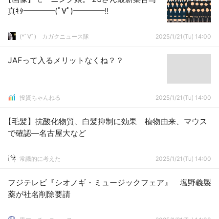
真ｷﾀ━━━━(ﾟ∀ﾟ)━━━━!!
(*ﾟ∀ﾟ)ゞカガクニュース隊
2025/1/21(Tu) 14:00
JAFって入るメリットなくね？？
投資ちゃんねる
2025/1/21(Tu) 14:00
【毛髪】抗酸化物質、白髪抑制に効果 植物由来、マウス
で確認―名古屋大など
常識的に考えた
2025/1/21(Tu) 14:00
フジテレビ『シオノギ・ミュージックフェア』 塩野義製
薬が社名削除要請