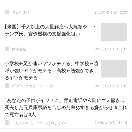
キムチ速報
2025/1/21(Tu) 12:20
【米国】千人以上の大量解雇へ大統領令 ト
ランプ氏、官僚機構の支配強化狙い
保守速報
2025/1/21(Tu) 12:17
小学校←足が速いヤツがモテる、中学校←喧
嘩が強いヤツがモテる、高校←勉強ができ
るヤツがモテる
(*ﾟ∀ﾟ)ゞカガクニュース隊
2025/1/21(Tu) 12:15
「あなたの子供がイジメに」脅迫電話や玄関にゴミ撒き…
死去した元兵庫県議を苦しめた卑劣すぎる嫌がらせ #これ
で死亡者は4人
２ちゃんねるニュース超速まとめ＋
2025/1/21(Tu) 12:14