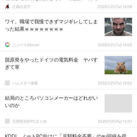
番組も終わる可能性ｗ
正義の見方
2025/1/21(Tu) 13:06
ワイ、職場で我慢できずマジギレしてしま
った結果ｗｗｗｗｗｗｗｗ
ニュース30over
2025/1/21(Tu) 13:05
脱原発をやったドイツの電気料金 ヤバす
ぎて草
ハムスター速報
2025/1/21(Tu) 13:02
結局のところパソコンメーカーはどれがい
いのか
汎用型自作PCまとめ
2025/1/21(Tu) 13:01
KDDI、ノートPC向けに「月額料金不要」のau回線を提