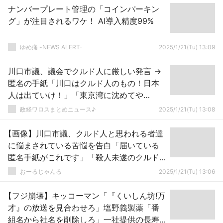
ナンバープレート管理の「コインパーキン
グ」が注目されるワケ！ AI導入精度99%
ゆめ痛 -NEWS ALERT-
2025/1/21(Tu) 13:09
川口市議、議会でクルド人に厳しい発言 →
匿名の手紙「川口はクルド人のもの！日本
人は出ていけ！」「東京湾に沈めてや
る！」「窓の外を見ろ。俺は今お前を見張
政経ワロスまとめニュース♪
2025/1/21(Tu) 13:08
っている！」
【画像】川口市議、クルド人と思われる者達
に悩まされている苦悩を告白「届いている
匿名手紙がこれです」「殺人未遂のクルド
人をまた入れてしまうところだった」
おーるじゃんる
2025/1/21(Tu) 13:06
【フジ崩壊】キッコーマン「『くいしん坊!万
才』の放送を見合わせろ」塩野義製薬「番
組名から社名を削除しろ」一社提供の長寿