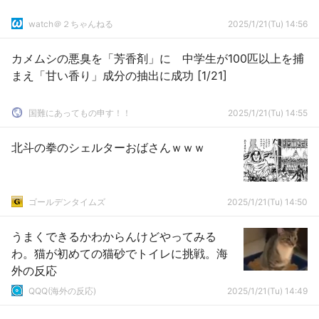
watch＠２ちゃんねる
2025/1/21(Tu) 14:56
カメムシの悪臭を「芳香剤」に 中学生が100匹以上を捕
まえ「甘い香り」成分の抽出に成功 [1/21]
国難にあってもの申す！！
2025/1/21(Tu) 14:55
北斗の拳のシェルターおばさんｗｗｗ
ゴールデンタイムズ
2025/1/21(Tu) 14:50
うまくできるかわからんけどやってみる
わ。猫が初めての猫砂でトイレに挑戦。海
外の反応
QQQ(海外の反応)
2025/1/21(Tu) 14:49