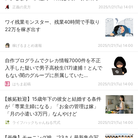
かｗ
正義の見方
2025/1/21(Tu) 14:01
ワイ残業モンスター、残業40時間で手取り
22万を稼ぎ出す
稼げるまとめ速報
2025/1/21(Tu) 14:00
自作プログラムでクレカ情報7000件を不正
入手した疑いで男子高校生(17)逮捕！とんで
もない闇のグループに所属していた…
はちま起稿
2025/1/21(Tu) 14:00
【嫉妬歓迎】15歳年下の彼女と結婚する条件
が「専業主婦になる」「お金の管理は嫁」
「月の小遣い3万円」なんやけど
ライフハックちゃんねる弐式
2025/1/21(Tu) 14:00
【画像】モーニング娘。'23さん最新集合写