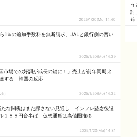
う
討
2025/1/20(Mo) 14:40
ら1％の追加手数料を無断請求、JALと銀行側の言い
2025/1/20(Mo) 14:39
国市場での好調が成長の鍵に！」売上が前年同期比
円に達する 韓国の反応
反応
2025/1/20(Mo) 14:32
新たな関税はまだ課さない見通し インフレ懸念後退
ル１５５円台半ば 仮想通貨は高値圏推移
2025/1/20(Mo) 14:31