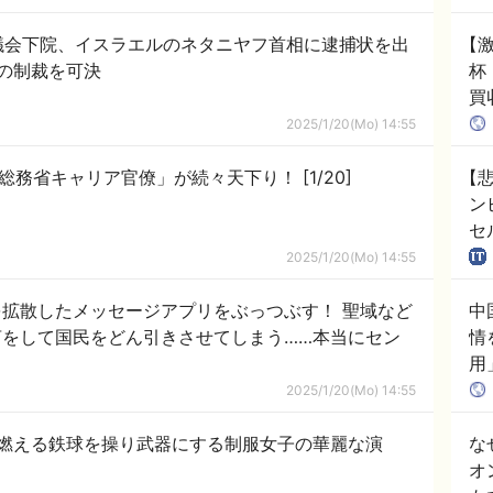
議会下院、イスラエルのネタニヤフ首相に逮捕状を出
【
への制裁を可決
杯
買
韓
2025/1/20(Mo) 14:55
フジテレビ“ガバナンス崩壊”の裏で「総務省キャリア官僚」が続々天下り！ [1/20]
【
ン
セ
2025/1/20(Mo) 14:55
拡散したメッセージアプリをぶっつぶす！ 聖域など
中
をして国民をどん引きさせてしまう……本当にセン
情
用」
2025/1/20(Mo) 14:55
燃える鉄球を操り武器にする制服女子の華麗な演
な
オ