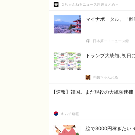
２ちゃんねるニュース超速まとめ＋
マイナポータル、「離
日本第一！ニュース録
トランプ大統領､初日
理想ちゃんねる
【速報】韓国。まだ現役の大統領逮捕
キムチ速報
絵で3000円稼ぎたい 