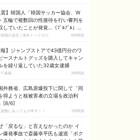
激震】韓国人「韓国サッカー協会、W
・五輪で複数回の性接待を行い審判を
収していたことが発覚…（ﾌﾞﾙﾌﾞﾙ」＝
国の反応
韓国の反応 | 海外トークログ
4時間前
悲報】ジャンプストアで43億円分のワ
ピースナルトグッズを購入してキャン
ルを繰り返していた32歳女逮捕
IT速報
2時間前
国外務省、広島原爆投下に関して「同
を得ようと核被害者の立場を政治利
[8/6]
国難にあってもの申す！！
1時間前
ぜ「戻るな」と言えなかったのか イ
ン爆発事故で斎藤幸平氏も逡巡「ボク