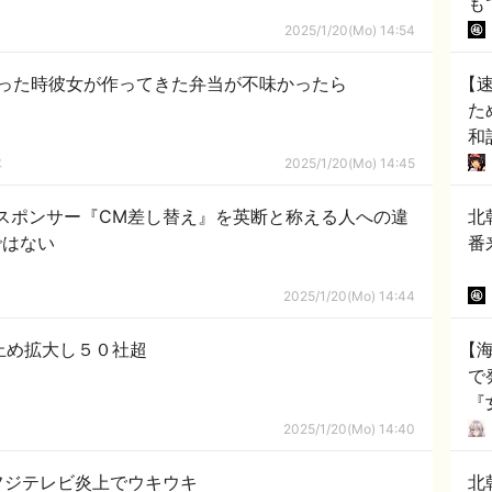
2025/1/20(Mo) 14:54
った時彼女が作ってきた弁当が不味かったら
【
た
和
隊
2025/1/20(Mo) 14:45
スポンサー『CM差し替え』を英断と称える人への違
北朝
ではない
番
2025/1/20(Mo) 14:44
止め拡大し５０社超
【
で
『
度
2025/1/20(Mo) 14:40
り
フジテレビ炎上でウキウキ
北