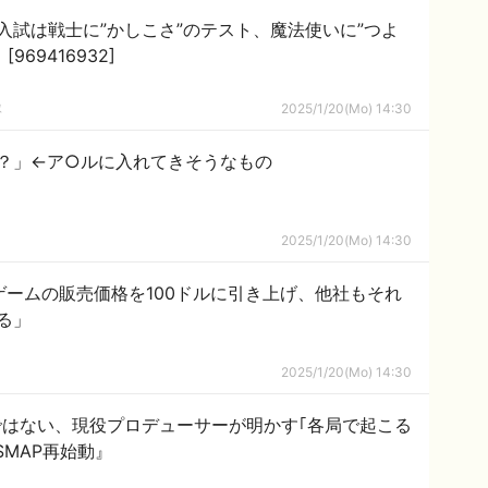
入試は戦士に”かしこさ”のテスト、魔法使いに”つよ
さ”のテストをしてる」 [969416932]
隊
2025/1/20(Mo) 14:30
？」←ア○ルに入れてきそうなもの
2025/1/20(Mo) 14:30
ゲームの販売価格を100ドルに引き上げ、他社もそれ
る」
2025/1/20(Mo) 14:30
はない、現役プロデューサーが明かす｢各局で起こる
MAP再始動』