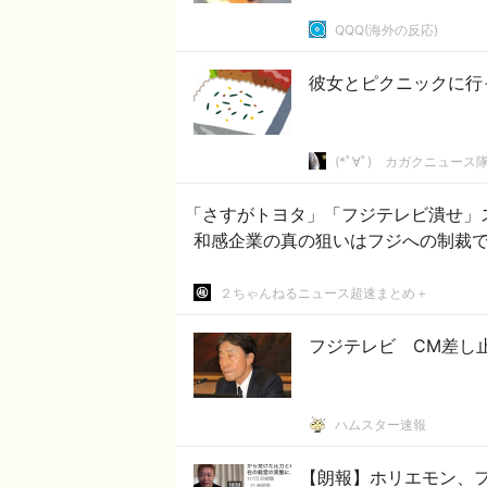
QQQ(海外の反応)
彼女とピクニックに行
(*ﾟ∀ﾟ)ゞカガクニュース
「さすがトヨタ」「フジテレビ潰せ」
和感企業の真の狙いはフジへの制裁
２ちゃんねるニュース超速まとめ＋
フジテレビ CM差し
ハムスター速報
【朗報】ホリエモン、