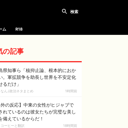
ーム
R18
気の記事
島県知事ら「核抑止論、根本的におか
い。軍拡競争を助長し世界を不安定化
せるだけ」
なんJ政治ネタまとめ
1時間前
海外の反応】中東の女性がヒジャブで
されているのは彼女たちが完璧な美し
を備えているからだ！
コーヒーと翻訳
18時間前