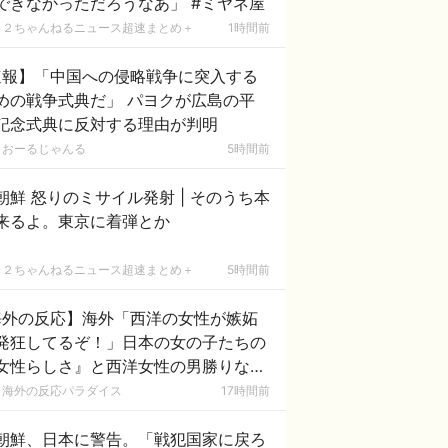
もできなかっただろうなあ」 #ミヤネ屋
２ちゃんねるニュース超速まとめ＋
1時間前
速報】「中国への侵略戦争に突入する
めの戦争式典だ」 パヨクが広島の平
記念式典に反対する理由が判明
おーるじゃんる
5時間前
鮮 怒りのミサイル発射 | そのうち本
来るよ。東京に着弾とか
２ちゃんねるニュース超速まとめ＋
5時間前
海外の反応】海外「西洋の女性が嫉妬
発狂してるぞ！」日本の女の子たちの
女性らしさ』と西洋女性の男勝りな態
の圧倒的な差に外国人が大盛り上が
海外の反応パラダイス
17時間前
！
朝鮮、日本に警告。「戦犯国家に戻ろ