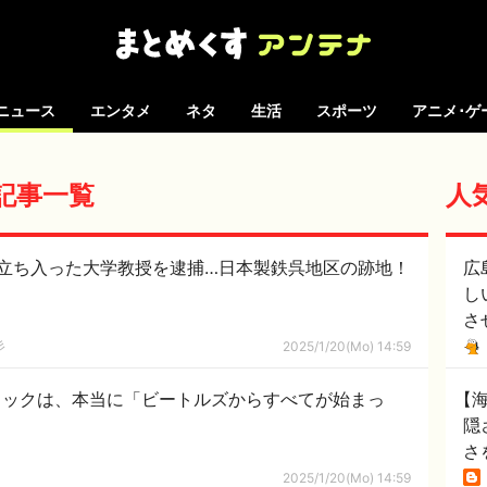
ニュース
エンタメ
ネタ
生活
スポーツ
アニメ･ゲ
の記事一覧
人
立ち入った大学教授を逮捕…日本製鉄呉地区の跡地！
広
し
さ
彡
2025/1/20(Mo) 14:59
ロックは、本当に「ビートルズからすべてが始まっ
【
隠
さ
2025/1/20(Mo) 14:59