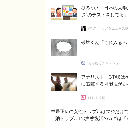
ひろゆき「日本の大学
(*ﾟ∀ﾟ)ゞカガクニュース
破壊くん「これ入るべ
もみあげチャ～シュ～
アナリスト「GTA6は
に追随する可能性があ
はちま起稿
中居正広の女性トラブルはフジだけで
上納トラブル｣の実態復活のカギは『S