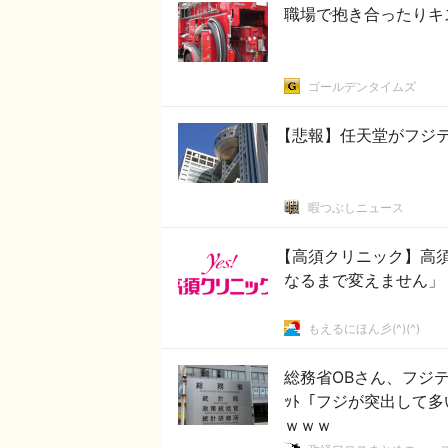
職場で抱き合ったりキ
ゴールデンタイムズ
【悲報】任天堂がフジ
暇つぶしニュース
【高須クリニック】高
なるまで変えません」
もえるにほん彡(^)(^)
総務省OBさん、フジテ
ｯﾄ「フジが突出して
ｗｗｗ