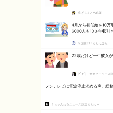
稼げるまとめ速報
4月から初任給を10万
6000人も10％年収
米国株ETFまとめ速報
22歳だけど一生彼女
(*ﾟ∀ﾟ)ゞカガクニュース
フジテレビに電波停止求める声、総
２ちゃんねるニュース超速まとめ＋