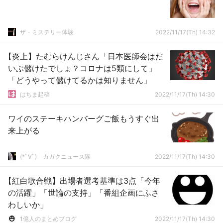
ザ・ミステリー体験
2022/11/17(Th) 14:32
【炎上】たむらけんじさん「日本医師会はだ
いぶ儲けたでしょ？コロナは5類にして」
「どうやって儲けてるかは知りません」
はちま起稿
2022/11/17(Th) 14:30
ワイのステーキハンバーグご飯もうすぐ出
来上がる
(*ﾟ∀ﾟ)ゞカガクニュース隊
2022/11/17(Th) 14:30
【紅白歌合戦】出場者選考基準は3点「今年
の活躍」「世論の支持」「番組企画にふさ
わしいか」
1億人のまとめブログ
2022/11/17(Th) 14:30