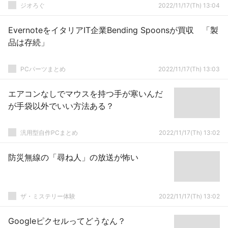
ジオろぐ
2022/11/17(Th) 13:04
EvernoteをイタリアIT企業Bending Spoonsが買収 「製
品は存続」
PCパーツまとめ
2022/11/17(Th) 13:03
エアコンなしでマウスを持つ手が寒いんだ
が手袋以外でいい方法ある？
汎用型自作PCまとめ
2022/11/17(Th) 13:02
防災無線の「尋ね人」の放送が怖い
ザ・ミステリー体験
2022/11/17(Th) 13:02
Googleピクセルってどうなん？