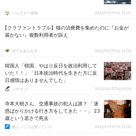
ハムスター速報
2022/11/17(Th) 13:37
【クラファントラブル】猫の治療費を集めたのに『お金が
届かない』複数利用者が訴え
何でもありんす
2022/11/17(Th) 13:36
韓国人「韓国、やはり反日を政治利用して
いた！！」「日本統治時代を生きた方に反
日感情はありませんでした」
ニチカン!
2022/11/17(Th) 13:35
寺本大樹さん、交通事故の犯人は誰？ 「迷
惑ばかりかける行き方をしてきた・・」 23
歳という若さで死去
銃とバッジは置いていけ
2022/11/17(Th) 13:35