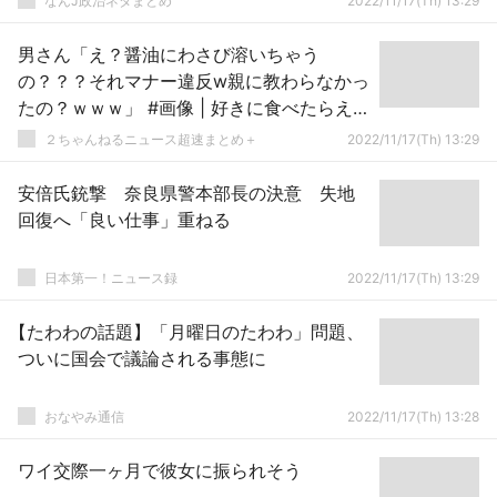
なんJ政治ネタまとめ
2022/11/17(Th) 13:29
男さん「え？醤油にわさび溶いちゃう
の？？？それマナー違反w親に教わらなかっ
たの？ｗｗｗ」 #画像 | 好きに食べたらええ
んやで
２ちゃんねるニュース超速まとめ＋
2022/11/17(Th) 13:29
安倍氏銃撃 奈良県警本部長の決意 失地
回復へ「良い仕事」重ねる
日本第一！ニュース録
2022/11/17(Th) 13:29
【たわわの話題】「月曜日のたわわ」問題、
ついに国会で議論される事態に
おなやみ通信
2022/11/17(Th) 13:28
ワイ交際一ヶ月で彼女に振られそう