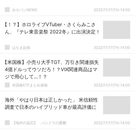
みそパンNEWS
2022/11/17(Th) 14:00
【！？】ホロライブVTuber・さくらみこさ
ん、『テレ東音楽祭 2022冬』に出演決定！
はちま起稿
2022/11/17(Th) 14:00
【米国株】小売り大手TGT、万引き関連損失
4億ドルってウソだろ！？VIX関連商品はマ
ジで用心して…！？
米国株ETFまとめ速報
2022/11/17(Th) 14:00
海外「やはり日本は正しかった」 米信頼性
調査で日本のハイブリッド車が最高評価に
【海外の反応】 パンドラの憂鬱
2022/11/17(Th) 14:00