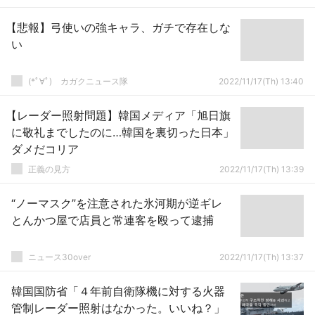
【悲報】弓使いの強キャラ、ガチで存在しな
い
(*ﾟ∀ﾟ)ゞカガクニュース隊
2022/11/17(Th) 13:40
【レーダー照射問題】韓国メディア「旭日旗
に敬礼までしたのに…韓国を裏切った日本」
ダメだコリア
正義の見方
2022/11/17(Th) 13:39
“ノーマスク”を注意された氷河期が逆ギレ
とんかつ屋で店員と常連客を殴って逮捕
ニュース30over
2022/11/17(Th) 13:37
韓国国防省「４年前自衛隊機に対する火器
管制レーダー照射はなかった。いいね？」