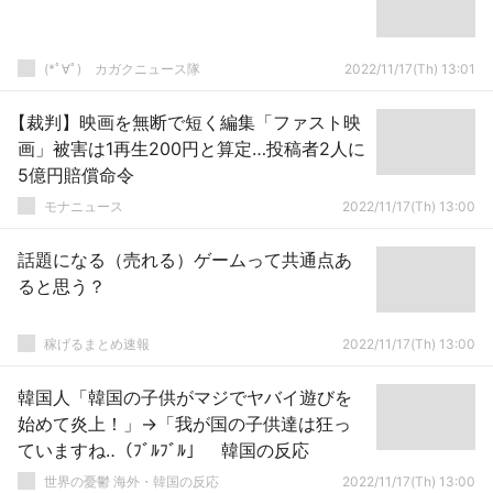
(*ﾟ∀ﾟ)ゞカガクニュース隊
2022/11/17(Th) 13:01
【裁判】映画を無断で短く編集「ファスト映
画」被害は1再生200円と算定…投稿者2人に
5億円賠償命令
モナニュース
2022/11/17(Th) 13:00
話題になる（売れる）ゲームって共通点あ
ると思う？
稼げるまとめ速報
2022/11/17(Th) 13:00
韓国人「韓国の子供がマジでヤバイ遊びを
始めて炎上！」→「我が国の子供達は狂っ
ていますね‥（ﾌﾞﾙﾌﾞﾙ」 韓国の反応
世界の憂鬱 海外・韓国の反応
2022/11/17(Th) 13:00