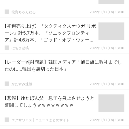
投資ちゃんねる
2022/11/17(Th) 13:00
【初週売り上げ】『タクティクスオウガ リボ
ーン』計5.7万本、『ソニックフロンティ
ア』計4.6万本、『ゴッド・オブ・ウォー』
計4万本！1位は今週もスプラ3
はちま起稿
2022/11/17(Th) 13:00
【レーダー照射問題】韓国メディア「旭日旗に敬礼までし
たのに…韓国を裏切った日本」
かたすみ速報
2022/11/17(Th) 13:00
【悲報】ゆたぼん父 息子を炎上させようと
奮闘してしまうｗｗｗｗｗｗｗｗ
エクサワロス | ニュースまとめサイト
2022/11/17(Th) 13:00