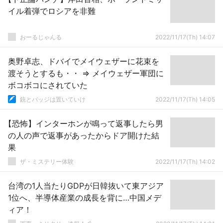
イル着弾でロシアを非難
おーるじゃんる
2022/11/17(Th) 14:07
奥野卓志、ドバイでメイウェザーに花束を
渡そうとするも・・ ⇒ メイウェザー軍団に
ボコボコにされていた
銃とバッジは置いていけ
2022/11/17(Th) 14:05
【恐怖】インターホンが鳴って返事したら男
の人の声で返事があったからドア開けた結
果
ザ・ミステリー体験
2022/11/17(Th) 14:02
台湾の1人当たりGDPが日韓抜いて東アジア
1位へ、半導体産業の成長を背に…中国メデ
ィア！