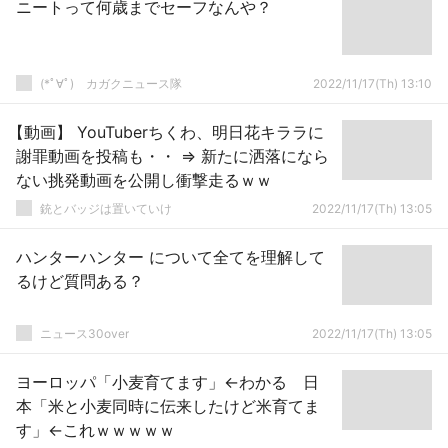
ニートって何歳までセーフなんや？
(*ﾟ∀ﾟ)ゞカガクニュース隊
2022/11/17(Th) 13:10
【動画】 YouTuberちくわ、明日花キララに
謝罪動画を投稿も・・ ⇒ 新たに洒落になら
ない挑発動画を公開し衝撃走るｗｗ
銃とバッジは置いていけ
2022/11/17(Th) 13:05
ハンターハンター について全てを理解して
るけど質問ある？
ニュース30over
2022/11/17(Th) 13:05
ヨーロッパ「小麦育てます」←わかる 日
本「米と小麦同時に伝来したけど米育てま
す」←これｗｗｗｗｗ