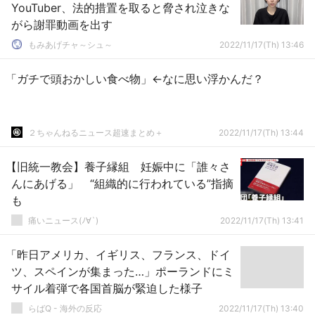
YouTuber、法的措置を取ると脅され泣きな
がら謝罪動画を出す
もみあげチャ～シュ～
2022/11/17(Th) 13:46
「ガチで頭おかしい食べ物」←なに思い浮かんだ？
２ちゃんねるニュース超速まとめ＋
2022/11/17(Th) 13:44
【旧統一教会】養子縁組 妊娠中に「誰々さ
んにあげる」 “組織的に行われている”指摘
も
痛いニュース(ﾉ∀`)
2022/11/17(Th) 13:41
「昨日アメリカ、イギリス、フランス、ドイ
ツ、スペインが集まった…」ポーランドにミ
サイル着弾で各国首脳が緊迫した様子
らばQ - 海外の反応
2022/11/17(Th) 13:40