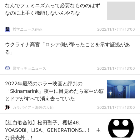
なんでフェミニズムって必要なもののはず
なのに上手く機能しないんやろな
哲学ニュースnwk
2022/11/17(Th) 13:00
ウクライナ高官「ロシア側が撃ったことを示す証拠があ
る」
黒マッチョニュース
2022/11/17(Th) 13:00
2022年最恐のホラー映画と評判の
「Skinamarink」夜中に目覚めたら家中の窓
とドアがすべて消え去っていた
カラパイア - 海外の反応
2022/11/17(Th) 13:00
【紅白歌合戦】松田聖子、櫻坂46、
YOASOBI、LiSA、GENERATIONS…！ 主
な発表外…！