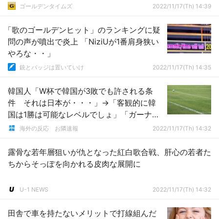
ゴールデンタイムズ
2022/11/17(Th) 14:39
「歌のゴールデンヒット」のランキングに疑
問の声が噴出で炎上 「NiziUが1番肩身狭い
やろな・・」
銃とバッジは置いていけ
2022/11/17(Th) 14:35
韓国人「W杯で韓国が3敗でも許される条
件 それは日本が・・・」→「客観的に韓
国は1勝は可能なレベルでしょ」「ガーナに
は勝つことができる」
海外の反応 お隣速報
2022/11/17(Th) 14:32
露骨な若年層狙いが仇となった紅白歌合戦、肝心の若者た
ちからそっぽを向かれる皮肉な展開に
U-1 NEWS
2022/11/17(Th) 14:32
田舎で車を持たないメリットで打線組んだ