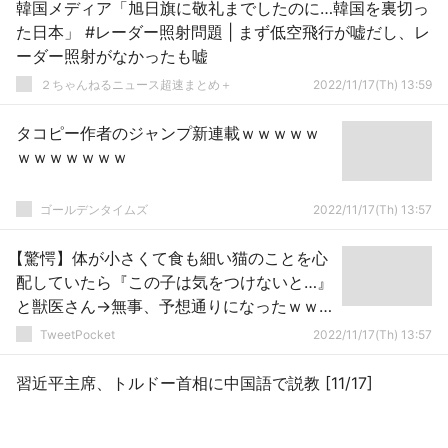
韓国メディア「旭日旗に敬礼までしたのに…韓国を裏切っ
た日本」 #レーダー照射問題 | まず低空飛行が嘘だし、レ
ーダー照射がなかったも嘘
２ちゃんねるニュース超速まとめ＋
2022/11/17(Th) 13:59
タコピー作者のジャンプ新連載ｗｗｗｗｗ
ｗｗｗｗｗｗｗ
ゴールデンタイムズ
2022/11/17(Th) 13:57
【驚愕】体が小さくて食も細い猫のことを心
配していたら『この子は気をつけないと…』
と獣医さん→無事、予想通りになったｗｗ
ｗ
TweetPocket
2022/11/17(Th) 13:57
習近平主席、トルドー首相に中国語で説教 [11/17]