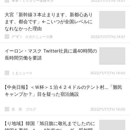
軍事・ミリタリー速報☆彡
2022/11/17(Th) 14:01
大宮「新幹線３本止まります、新都心あり
ます、都会です」←こいつが全国レベルに
なれなかった理由
(*ﾟ∀ﾟ)ゞカガクニュース隊
2022/11/17(Th) 14:01
イーロン・マスク Twitter社員に週40時間の
長時間労働を要請
くまニュース
2022/11/17(Th) 14:00
【中央日報】＜Ｗ杯＞１泊４２４ドルのテント村…「難民
キャンプか？」目を疑った宿泊施設
笑 韓 ブログ
2022/11/17(Th) 14:00
【り地域】韓国「旭日旗に敬礼までしたのに