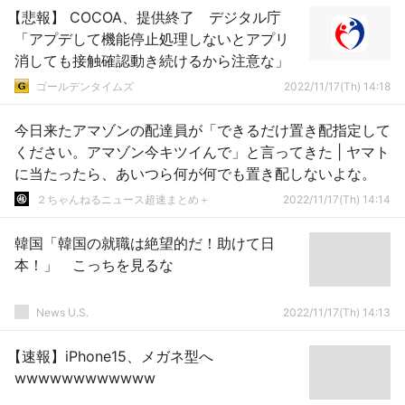
【悲報】 COCOA、提供終了 デジタル庁
「アプデして機能停止処理しないとアプリ
消しても接触確認動き続けるから注意な」
ゴールデンタイムズ
2022/11/17(Th) 14:18
今日来たアマゾンの配達員が「できるだけ置き配指定して
ください。アマゾン今キツイんで」と言ってきた | ヤマト
に当たったら、あいつら何が何でも置き配しないよな。
２ちゃんねるニュース超速まとめ＋
2022/11/17(Th) 14:14
韓国「韓国の就職は絶望的だ！助けて日
本！」 こっちを見るな
News U.S.
2022/11/17(Th) 14:13
【速報】iPhone15、メガネ型へ
wwwwwwwwwwww