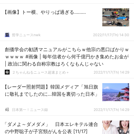
【画像】トー横、やりっぱ過ぎる………
哲学ニュースnwk
2022/11/17(Th) 14:30
創価学会の勧誘マニュアルがこちらｗ他宗の悪口ばかりｗ
ｗｗｗｗ #画像 | 毎年信者から何千億円かき集めたお金が
| 政治に関わる自称宗教はろくなもんじゃない
２ちゃんねるニュース超速まとめ＋
2022/11/17(Th) 14:29
【レーダー照射問題】韓国メディア「旭日旗
に敬礼までしたのに…韓国を裏切った日本」
日本第一！ニュース録
2022/11/17(Th) 14:29
「ダメよ～ダメダメ」 日本エレキテル連合
の中野聡子が子宮頸がんを公表 [11/17]