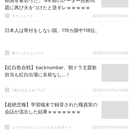
韓国を裏切った」 4年前のレーダー照射問
題に再び火をつけたと逆ギレｗｗｗｗｗ
モナニュース
2022/11/17(Th) 14:00
日本人は寄付をしない国。119カ国中118位。
黒マッチョニュース
2022/11/17(Th) 14:00
【紅白歌合戦】backnumber、朝ドラ主題歌
担当も紅白出場に名前なし…！
1億人のまとめブログ
2022/11/17(Th) 14:00
【超絶悲報】学習端末で録音された職員室の
会話が流出した結果ｗｗｗｗｗｗｗ
エクサワロス | ニュースまとめサイト
2022/11/17(Th) 14:00