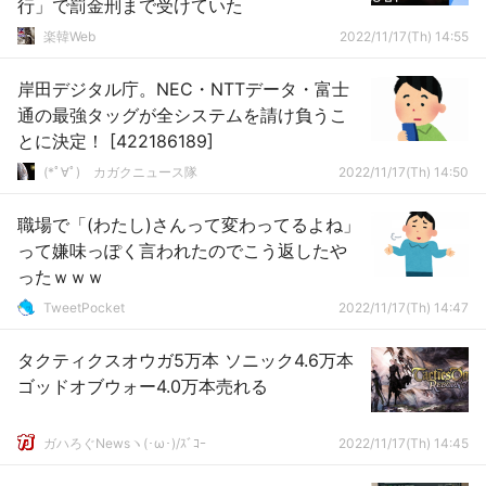
行」で罰金刑まで受けていた
楽韓Web
2022/11/17(Th) 14:55
岸田デジタル庁。NEC・NTTデータ・富士
通の最強タッグが全システムを請け負うこ
とに決定！ [422186189]
(*ﾟ∀ﾟ)ゞカガクニュース隊
2022/11/17(Th) 14:50
職場で「(わたし)さんって変わってるよね」
って嫌味っぽく言われたのでこう返したや
ったｗｗｗ
TweetPocket
2022/11/17(Th) 14:47
タクティクスオウガ5万本 ソニック4.6万本
ゴッドオブウォー4.0万本売れる
ガハろぐNewsヽ(･ω･)/ｽﾞｺｰ
2022/11/17(Th) 14:45