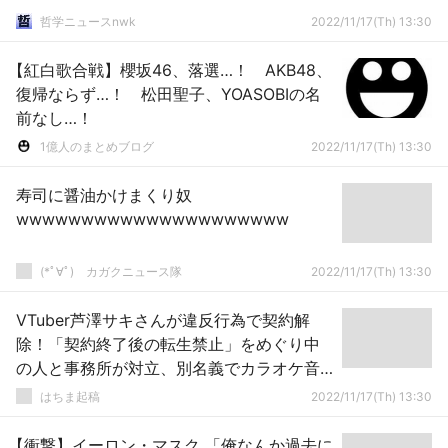
哲学ニュースnwk
2022/11/17(Th) 13:30
【紅白歌合戦】櫻坂46、落選…！ AKB48、
復帰ならず…！ 松田聖子、YOASOBIの名
前なし…！
1億人のまとめブログ
2022/11/17(Th) 13:30
寿司に醤油かけまくり奴
wwwwwwwwwwwwwwwwwwwww
(*ﾟ∀ﾟ)ゞカガクニュース隊
2022/11/17(Th) 13:30
VTuber芦澤サキさんが違反行為で契約解
除！「契約終了後の転生禁止」をめぐり中
の人と事務所が対立、別名義でカラオケ音
源の使いまわしも発覚
はちま起稿
2022/11/17(Th) 13:30
【衝撃】イーロン・マスク 「俺なんか過去に