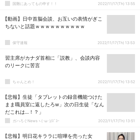
国難にあってもの申す！！
2022/11/17(Th) 13:55
【動画】日中首脳会談、お互いの表情がぎこ
ちないと話題ｗｗｗｗｗｗｗｗｗｗ
保守速報
2022/11/17(Th) 13:53
習主席がカナダ首相に「説教」、会談内容
のリークに苦言
ちゃんとめ！
2022/11/17(Th) 13:52
【悲報】生徒「タブレットの録音機能つけた
まま職員室に返したろw」次の日生徒「なん
だこれは...！？」
ガハろぐNewsヽ(･ω･)/ｽﾞｺｰ
2022/11/17(Th) 13:51
【悲報】明日花キララに喧嘩を売った女