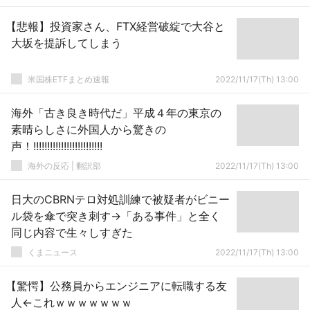
【悲報】投資家さん、FTX経営破綻で大谷と
大坂を提訴してしまう
米国株ETFまとめ速報
2022/11/17(Th) 13:00
海外「古き良き時代だ」平成４年の東京の
素晴らしさに外国人から驚きの
声！!!!!!!!!!!!!!!!!!!!!!!!!!
海外の反応 | 翻訳部
2022/11/17(Th) 13:00
日大のCBRNテロ対処訓練で被疑者がビニー
ル袋を傘で突き刺す→「ある事件」と全く
同じ内容で生々しすぎた
くまニュース
2022/11/17(Th) 13:00
【驚愕】公務員からエンジニアに転職する友
人←これｗｗｗｗｗｗｗ