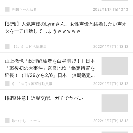
理想ちゃんねる
2022/11/17(Th) 13:13
【悲報】人気声優のLynnさん、女性声優と結婚したい声オ
タを一刀両断してしまうｗｗｗｗｗ
【2ch】コピペ情報局
2022/11/17(Th) 13:12
山上徹也「総理経験者を白昼暗ｻﾂ！」日本
「戦後初の大事件」奈良地検「鑑定留置を
延長！（11/29から2/6」日本「無期鑑定留
置！（実質無期懲役」山上徹也「死刑濃
/)；｀ω´)＜国家総動員報
2022/11/17(Th) 13:12
厚」→
【閲覧注意】近親交配、ガチでヤバい
暇つぶしニュース
2022/11/17(Th) 13:12