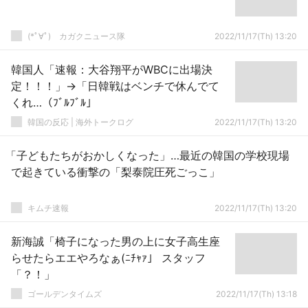
(*ﾟ∀ﾟ)ゞカガクニュース隊
2022/11/17(Th) 13:20
韓国人「速報：大谷翔平がWBCに出場決
定！！！」→「日韓戦はベンチで休んでて
くれ…（ﾌﾞﾙﾌﾞﾙ」
韓国の反応 | 海外トークログ
2022/11/17(Th) 13:20
「子どもたちがおかしくなった」…最近の韓国の学校現場
で起きている衝撃の「梨泰院圧死ごっこ」
キムチ速報
2022/11/17(Th) 13:20
新海誠「椅子になった男の上に女子高生座
らせたらエエやろなぁ(ﾆﾁｬｧ」 スタッフ
「？！」
ゴールデンタイムズ
2022/11/17(Th) 13:18