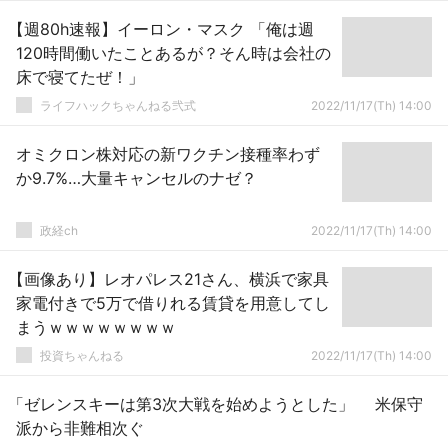
【週80h速報】イーロン・マスク 「俺は週
120時間働いたことあるが？そん時は会社の
床で寝てたぜ！」
ライフハックちゃんねる弐式
2022/11/17(Th) 14:00
オミクロン株対応の新ワクチン接種率わず
か9.7%…大量キャンセルのナゼ？
政経ch
2022/11/17(Th) 14:00
【画像あり】レオパレス21さん、横浜で家具
家電付きで5万で借りれる賃貸を用意してし
まうｗｗｗｗｗｗｗｗ
投資ちゃんねる
2022/11/17(Th) 14:00
「ゼレンスキーは第3次大戦を始めようとした」 米保守
派から非難相次ぐ