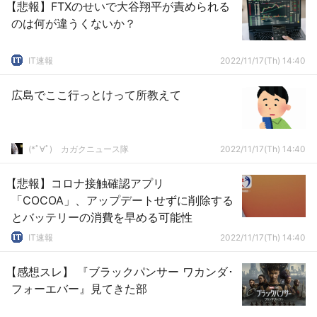
【悲報】FTXのせいで大谷翔平が責められる
のは何が違うくないか？
IT速報
2022/11/17(Th) 14:40
広島でここ行っとけって所教えて
(*ﾟ∀ﾟ)ゞカガクニュース隊
2022/11/17(Th) 14:40
【悲報】コロナ接触確認アプリ
「COCOA」、アップデートせずに削除する
とバッテリーの消費を早める可能性
IT速報
2022/11/17(Th) 14:40
【感想スレ】 『ブラックパンサー ワカンダ･
フォーエバー』見てきた部