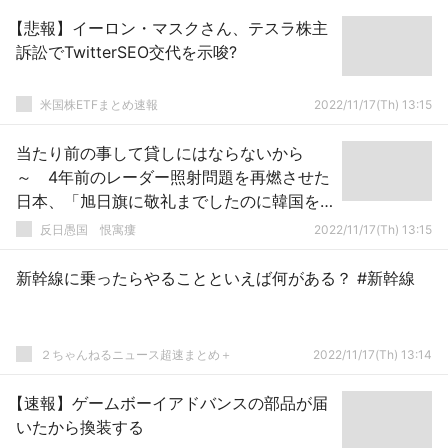
【悲報】イーロン・マスクさん、テスラ株主
訴訟でTwitterSEO交代を示唆?
米国株ETFまとめ速報
2022/11/17(Th) 13:15
当たり前の事して貸しにはならないから
～ 4年前のレーダー照射問題を再燃させた
日本、「旭日旗に敬礼までしたのに韓国を
裏切った」と韓国メディア
反日愚国 恨寓瘻
2022/11/17(Th) 13:15
新幹線に乗ったらやることといえば何がある？ #新幹線
２ちゃんねるニュース超速まとめ＋
2022/11/17(Th) 13:14
【速報】ゲームボーイアドバンスの部品が届
いたから換装する