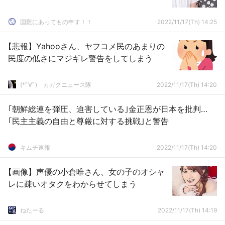
国難にあってもの申す！！
2022/11/17(Th) 14:25
【悲報】Yahooさん、ヤフコメ民のあまりの
民度の低さにマジギレ警告をしてしまう
(*ﾟ∀ﾟ)ゞカガクニュース隊
2022/11/17(Th) 14:20
｢朝鮮総連を弾圧、迫害している｣金正恩が日本を批判…
｢民主主義の自由と尊厳に対する挑戦｣と警告
キムチ速報
2022/11/17(Th) 14:20
【画像】声優の小倉唯さん、女の子のオシャ
レに疎いオタクをわからせてしまう
ねたーる
2022/11/17(Th) 14:19