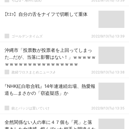
らばQ - 海外の反応
2022/9/13(Tu) 13:39
【ﾋｴｯ】自分の舌をナイフで切断して重体
ゴールデンタイムズ
2022/9/13(Tu) 13:39
沖縄市「投票数が投票者を上回ってしまっ
た…だが、当落に影響はない！」ｗｗｗｗｗ
ｗｗｗｗｗｗｗｗｗｗｗｗｗｗｗｗ
政経ワロスまとめニュース♪
2022/9/13(Tu) 13:38
『NHK紅白歌合戦』14年連連続出場、熱愛報
道も…まさかの「窃盗疑惑」か
銃とバッジは置いていけ
2022/9/13(Tu) 13:35
全然関係ない人の車に４７個も「死」と落