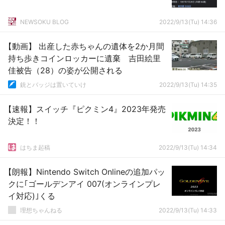
NEWSOKU BLOG
2022/9/13(Tu) 14:36
【動画】 出産した赤ちゃんの遺体を2か月間
持ち歩きコインロッカーに遺棄 吉田絵里
佳被告（28）の姿が公開される
銃とバッジは置いていけ
2022/9/13(Tu) 14:35
【速報】スイッチ『ピクミン4』2023年発売
決定！！
はちま起稿
2022/9/13(Tu) 14:34
【朗報】Nintendo Switch Onlineの追加パッ
クに｢ゴールデンアイ 007(オンラインプレ
イ対応)｣くる
理想ちゃんねる
2022/9/13(Tu) 14:33