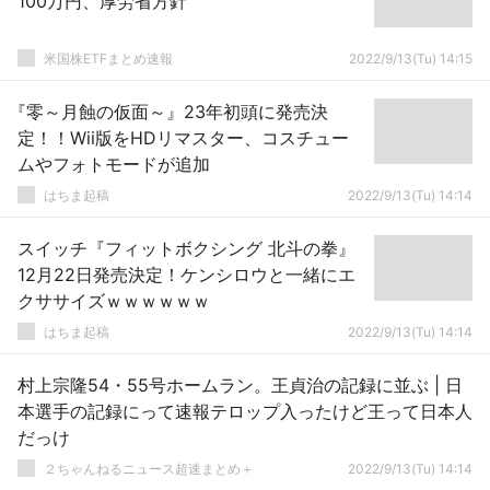
100万円、厚労省方針
米国株ETFまとめ速報
2022/9/13(Tu) 14:15
『零～月蝕の仮面～』23年初頭に発売決
定！！Wii版をHDリマスター、コスチュー
ムやフォトモードが追加
はちま起稿
2022/9/13(Tu) 14:14
スイッチ『フィットボクシング 北斗の拳』
12月22日発売決定！ケンシロウと一緒にエ
クササイズｗｗｗｗｗｗ
はちま起稿
2022/9/13(Tu) 14:14
村上宗隆54・55号ホームラン。王貞治の記録に並ぶ | 日
本選手の記録にって速報テロップ入ったけど王って日本人
だっけ
２ちゃんねるニュース超速まとめ＋
2022/9/13(Tu) 14:14