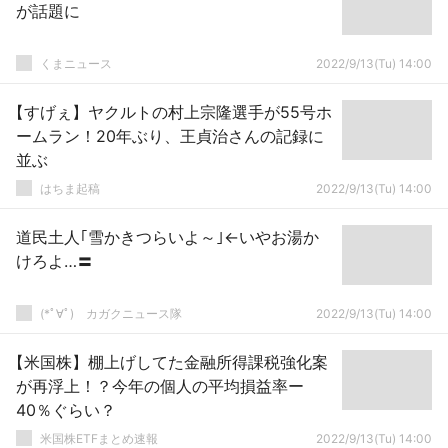
が話題に
くまニュース
2022/9/13(Tu) 14:00
【すげぇ】ヤクルトの村上宗隆選手が55号ホ
ームラン！20年ぶり、王貞治さんの記録に
並ぶ
はちま起稿
2022/9/13(Tu) 14:00
道民土人｢雪かきつらいよ～｣←いやお湯か
けろよ…〓
(*ﾟ∀ﾟ)ゞカガクニュース隊
2022/9/13(Tu) 14:00
【米国株】棚上げしてた金融所得課税強化案
が再浮上！？今年の個人の平均損益率ー
40％ぐらい？
米国株ETFまとめ速報
2022/9/13(Tu) 14:00