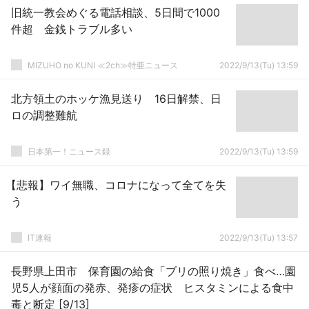
旧統一教会めぐる電話相談、5日間で1000
件超 金銭トラブル多い
MIZUHO no KUNI ≪2ch≫特亜ニュース
2022/9/13(Tu) 13:59
北方領土のホッケ漁見送り 16日解禁、日
ロの調整難航
日本第一！ニュース録
2022/9/13(Tu) 13:59
【悲報】ワイ無職、コロナになって全てを失
う
IT速報
2022/9/13(Tu) 13:57
長野県上田市 保育園の給食「ブリの照り焼き」食べ…園
児5人が顔面の発赤、発疹の症状 ヒスタミンによる食中
毒と断定 [9/13]