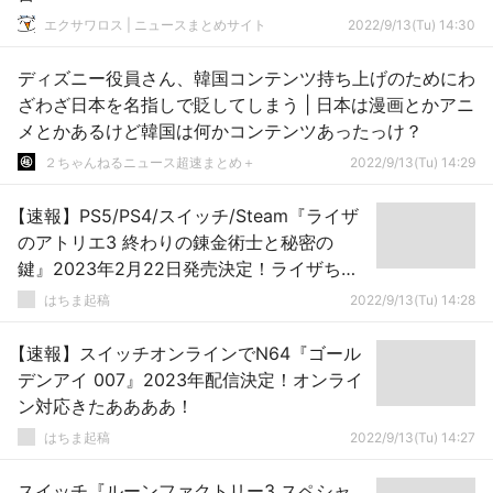
エクサワロス | ニュースまとめサイト
2022/9/13(Tu) 14:30
ディズニー役員さん、韓国コンテンツ持ち上げのためにわ
ざわざ日本を名指しで貶してしまう | 日本は漫画とかアニ
メとかあるけど韓国は何かコンテンツあったっけ？
２ちゃんねるニュース超速まとめ＋
2022/9/13(Tu) 14:29
【速報】PS5/PS4/スイッチ/Steam『ライザ
のアトリエ3 終わりの錬金術士と秘密の
鍵』2023年2月22日発売決定！ライザちゃ
んかわいいいいいいいい
はちま起稿
2022/9/13(Tu) 14:28
【速報】スイッチオンラインでN64『ゴール
デンアイ 007』2023年配信決定！オンライ
ン対応きたああああ！
はちま起稿
2022/9/13(Tu) 14:27
スイッチ『ルーンファクトリー3 スペシャ