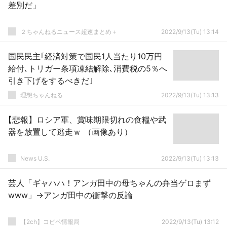
差別だ」
２ちゃんねるニュース超速まとめ＋
2022/9/13(Tu) 13:14
国民民主｢経済対策で国民1人当たり10万円
給付､トリガー条項凍結解除､消費税の5％へ
引き下げをするべきだ｣
理想ちゃんねる
2022/9/13(Tu) 13:13
【悲報】ロシア軍、賞味期限切れの食糧や武
器を放置して逃走ｗ （画像あり）
News U.S.
2022/9/13(Tu) 13:13
芸人「ギャハハ！アンガ田中の母ちゃんの弁当ゲロまず
www」→アンガ田中の衝撃の反論
【2ch】コピペ情報局
2022/9/13(Tu) 13:12