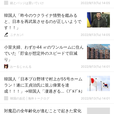
銃とバッジは置いていけ
2022/9/13(Tu) 14:05
韓国人「昨今のウクライナ情勢を鑑みる
と、日本を再武装させるのが正しいようで
す！！」
ニチカン!
2022/9/13(Tu) 14:05
小室夫婦、わずか44 ㎡のワンルームに住ん
でいた「貯金が想定外のスピードで目減
り」
おーるじゃんる
2022/9/13(Tu) 14:01
韓国人「日本プロ野球で村上が55号ホーム
ラン！遂に王貞治氏に並ぶ偉業を達
成！！！」→韓国人「凄過ぎる…（ﾌﾞﾙﾌﾞﾙ」
韓国の反応 | 海外トークログ
2022/9/13(Tu) 14:01
対魔忍の全年齢化が進むことで起きた変化