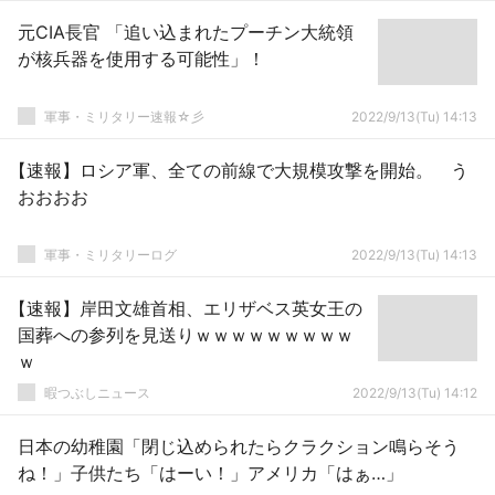
元CIA長官 「追い込まれたプーチン大統領
が核兵器を使用する可能性」！
軍事・ミリタリー速報☆彡
2022/9/13(Tu) 14:13
【速報】ロシア軍、全ての前線で大規模攻撃を開始。 う
おおおお
軍事・ミリタリーログ
2022/9/13(Tu) 14:13
【速報】岸田文雄首相、エリザベス英女王の
国葬への参列を見送りｗｗｗｗｗｗｗｗｗ
ｗ
暇つぶしニュース
2022/9/13(Tu) 14:12
日本の幼稚園「閉じ込められたらクラクション鳴らそう
ね！」子供たち「はーい！」アメリカ「はぁ…」