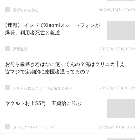
投資ちゃんねる
2022/9/13(Tu) 13:30
【速報】 インドでXiaomiスマートフォンが
爆発、利用者死亡と報道
保守速報
2022/9/13(Tu) 13:29
お前ら歯磨き粉はなに使ってんの？俺はクリニカ | え、、
皆マジで定期的に歯医者通ってるの？
２ちゃんねるニュース超速まとめ＋
2022/9/13(Tu) 13:29
ヤクルト村上55号 王貞治に並ぶ
ガハろぐNewsヽ(･ω･)/ｽﾞｺｰ
2022/9/13(Tu) 13:23