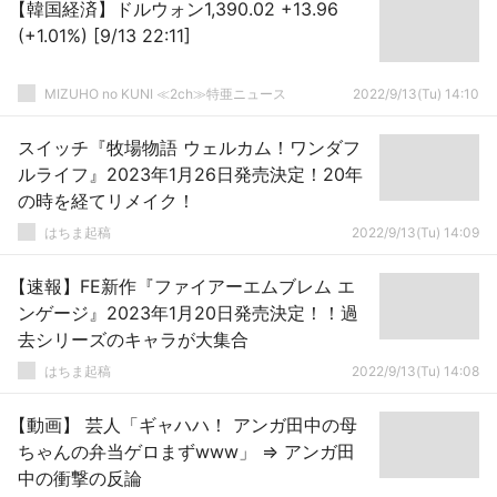
【韓国経済】ドルウォン1,390.02 +13.96
(+1.01%) [9/13 22:11]
MIZUHO no KUNI ≪2ch≫特亜ニュース
2022/9/13(Tu) 14:10
スイッチ『牧場物語 ウェルカム！ワンダフ
ルライフ』2023年1月26日発売決定！20年
の時を経てリメイク！
はちま起稿
2022/9/13(Tu) 14:09
【速報】FE新作『ファイアーエムブレム エ
ンゲージ』2023年1月20日発売決定！！過
去シリーズのキャラが大集合
はちま起稿
2022/9/13(Tu) 14:08
【動画】 芸人「ギャハハ！ アンガ田中の母
ちゃんの弁当ゲロまずwww」 ⇒ アンガ田
中の衝撃の反論