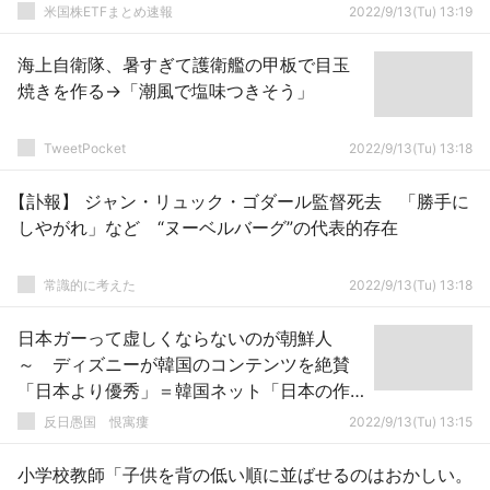
米国株ETFまとめ速報
2022/9/13(Tu) 13:19
海上自衛隊、暑すぎて護衛艦の甲板で目玉
焼きを作る→「潮風で塩味つきそう」
TweetPocket
2022/9/13(Tu) 13:18
【訃報】 ジャン・リュック・ゴダール監督死去 「勝手に
しやがれ」など “ヌーベルバーグ”の代表的存在
常識的に考えた
2022/9/13(Tu) 13:18
日本ガーって虚しくならないのが朝鮮人
～ ディズニーが韓国のコンテンツを絶賛
「日本より優秀」＝韓国ネット「日本の作
品が世界的拡張性に乏しいことは事実」
反日愚国 恨寓瘻
2022/9/13(Tu) 13:15
小学校教師「子供を背の低い順に並ばせるのはおかしい。