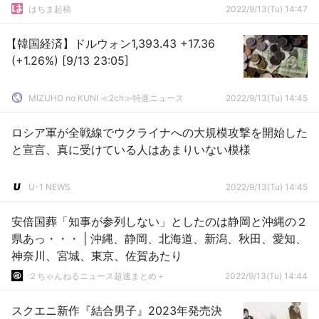
はちま起稿
2022/9/13(Tu) 14:47
【韓国経済】ドルウォン1,393.43 +17.36
(+1.26%) [9/13 23:05]
MIZUHO no KUNI ≪2ch≫特亜ニュース
2022/9/13(Tu) 14:45
ロシア軍が全戦線でウクライナへの大規模攻撃を開始した
と宣言、真に受けている人はあまりいない模様
U-1 NEWS
2022/9/13(Tu) 14:45
安倍国葬「知事が参列しない」としたのは静岡と沖縄の２
県あっ・・・ | 沖縄、静岡、北海道、新潟、秋田、愛知、
神奈川、宮城、東京、佐賀あたり
２ちゃんねるニュース超速まとめ＋
2022/9/13(Tu) 14:44
スクエニ新作『結合男子』2023年発売決