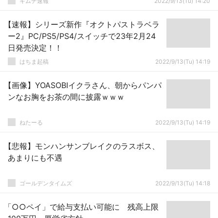
キムチ速報
2022/9/13(Tu) 14:20
【速報】シリーズ新作『オクトパストラベラ
ー2』PC/PS5/PS4/スイッチで23年2月24
日発売決定！！
はちま起稿
2022/9/13(Tu) 14:19
【画像】YOASOBIイクラさん、朝からパンパ
ンなお胸をお茶の間に披露ｗｗｗ
ねたーる
2022/9/13(Tu) 14:19
【悲報】モンハンサンブレイクのラスボス、
あまりにも不遇
ゴールデンタイムズ
2022/9/13(Tu) 14:18
「○○ペイ」で給与支払い可能に 残高上限