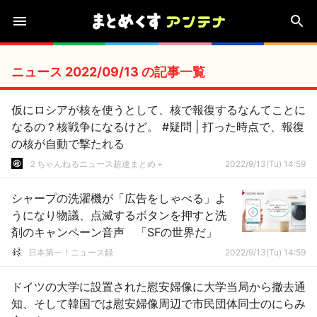
ニュース 2022/09/13 の記事一覧
仮にロシアが核を使うとして、核で報復するなんてことに
なるの？核戦争になるけど。 #疑問 | 打った時点で、報復
の核が自動で撃たれる
２ちゃんねるニュース超速まとめ＋
2022/9/13(Tu) 14:59
シャープの洗濯機が「広告をしゃべる」よ
うになり物議、点滅するボタンを押すと洗
剤のキャンペーン音声 「SFの世界だ」
日本第一！ニュース録
2022/9/13(Tu) 14:59
ドイツの大学に設置された慰安婦像に大学当局から撤去通
知、そして韓国では慰安婦像周辺で市民団体同士のにらみ