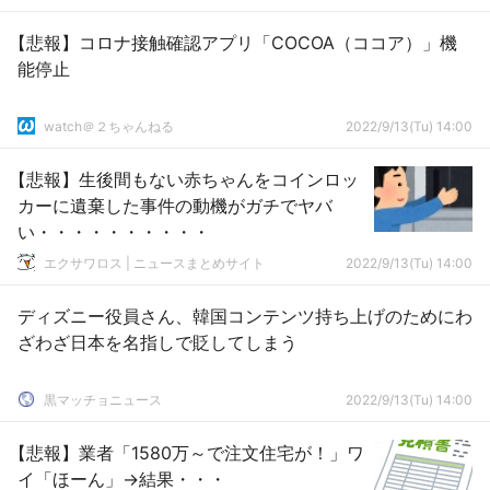
【悲報】コロナ接触確認アプリ「COCOA（ココア）」機
能停止
watch＠２ちゃんねる
2022/9/13(Tu) 14:00
【悲報】生後間もない赤ちゃんをコインロッ
カーに遺棄した事件の動機がガチでヤバ
い・・・・・・・・・・
エクサワロス | ニュースまとめサイト
2022/9/13(Tu) 14:00
ディズニー役員さん、韓国コンテンツ持ち上げのためにわ
ざわざ日本を名指しで貶してしまう
黒マッチョニュース
2022/9/13(Tu) 14:00
【悲報】業者「1580万～で注文住宅が！」ワ
イ「ほーん」→結果・・・