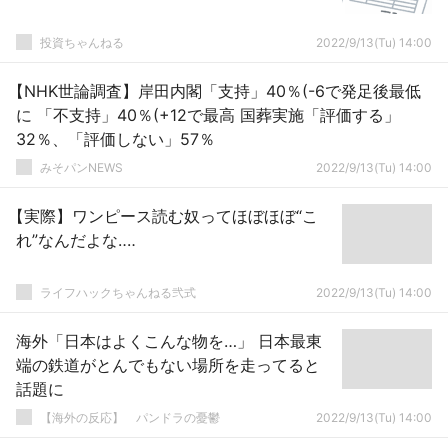
投資ちゃんねる
2022/9/13(Tu) 14:00
【NHK世論調査】岸田内閣「支持」40％(-6で発足後最低
に 「不支持」40％(+12で最高 国葬実施「評価する」
32％、「評価しない」57％
みそパンNEWS
2022/9/13(Tu) 14:00
【実際】ワンピース読む奴ってほぼほぼ“こ
れ”なんだよな‥‥
ライフハックちゃんねる弐式
2022/9/13(Tu) 14:00
海外「日本はよくこんな物を…」 日本最東
端の鉄道がとんでもない場所を走ってると
話題に
【海外の反応】 パンドラの憂鬱
2022/9/13(Tu) 14:00