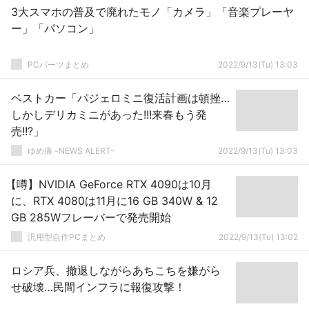
3大スマホの普及で廃れたモノ「カメラ」「音楽プレーヤ
ー」「パソコン」
PCパーツまとめ
2022/9/13(Tu) 13:03
ベストカー「パジェロミニ復活計画は頓挫…
しかしデリカミニがあった!!!来春もう発
売!!?」
ゆめ痛 -NEWS ALERT-
2022/9/13(Tu) 13:03
【噂】NVIDIA GeForce RTX 4090は10月
に、RTX 4080は11月に16 GB 340W & 12
GB 285Wフレーバーで発売開始
汎用型自作PCまとめ
2022/9/13(Tu) 13:02
ロシア兵、撤退しながらあちこちを嫌がら
せ破壊…民間インフラに報復攻撃！