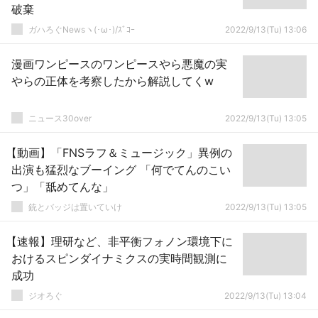
破棄
ガハろぐNewsヽ(･ω･)/ｽﾞｺｰ
2022/9/13(Tu) 13:06
漫画ワンピースのワンピースやら悪魔の実
やらの正体を考察したから解説してくw
ニュース30over
2022/9/13(Tu) 13:05
【動画】「FNSラフ＆ミュージック」異例の
出演も猛烈なブーイング 「何でてんのこい
つ」「舐めてんな」
銃とバッジは置いていけ
2022/9/13(Tu) 13:05
【速報】理研など、非平衡フォノン環境下に
おけるスピンダイナミクスの実時間観測に
成功
ジオろぐ
2022/9/13(Tu) 13:04