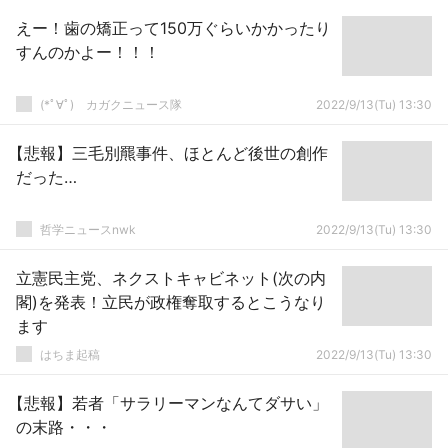
えー！歯の矯正って150万ぐらいかかったり
すんのかよー！！！
(*ﾟ∀ﾟ)ゞカガクニュース隊
2022/9/13(Tu) 13:30
【悲報】三毛別羆事件、ほとんど後世の創作
だった…
哲学ニュースnwk
2022/9/13(Tu) 13:30
立憲民主党、ネクストキャビネット(次の内
閣)を発表！立民が政権奪取するとこうなり
ます
はちま起稿
2022/9/13(Tu) 13:30
【悲報】若者「サラリーマンなんてダサい」
の末路・・・