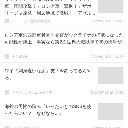
軍「夜間攻撃！」ロシア軍「撃退！」ザポ
リージャ原発「周辺地域で激戦！」アゼル
バイジャン「ｱﾙﾒﾆｱ侵攻！（最新戦況地図」
/)；｀ω´)＜国家総動員報
2022/9/13(Tu) 13:48
→
ロシア軍の西部軍管区司令官がウクライナの捕虜になった
可能性が浮上、事実なら第2次世界大戦以降で初の快挙だ
U-1 NEWS
2022/9/13(Tu) 13:45
ワイ「刺身遅いなあ」友「今釣ってるんや
ろ」
(*ﾟ∀ﾟ)ゞカガクニュース隊
2022/9/13(Tu) 13:40
海外の男性の悩み「いったいどのSNSを使
ったらいい？ なぜなら…」