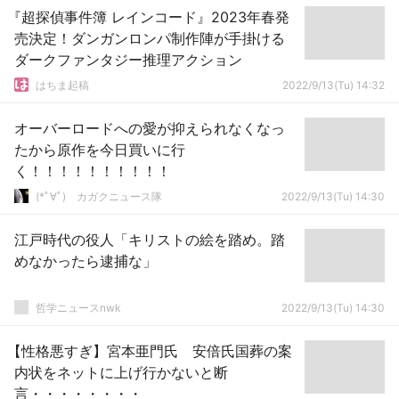
『超探偵事件簿 レインコード』2023年春発
売決定！ダンガンロンパ制作陣が手掛ける
ダークファンタジー推理アクション
はちま起稿
2022/9/13(Tu) 14:32
オーバーロードへの愛が抑えられなくなっ
たから原作を今日買いに行
く！！！！！！！！！！
(*ﾟ∀ﾟ)ゞカガクニュース隊
2022/9/13(Tu) 14:30
江戸時代の役人「キリストの絵を踏め。踏
めなかったら逮捕な」
哲学ニュースnwk
2022/9/13(Tu) 14:30
【性格悪すぎ】宮本亜門氏 安倍氏国葬の案
内状をネットに上げ行かないと断
言・・・・・・・・