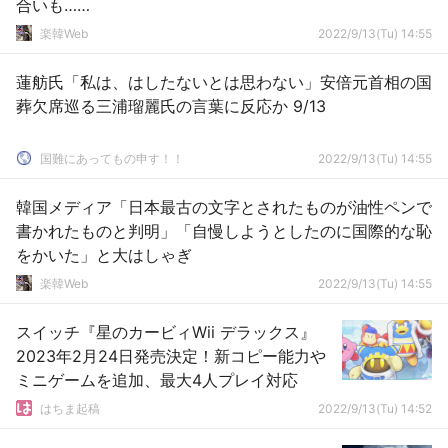
合いも……
楽韓Web
2022/9/13(Tu) 14:55
蓮舫氏「私は、はしたないとは思わない」安倍元首相の国
葬欠席巡る三浦瑠麗氏の言葉に反応か 9/13
国難にあってもの申す！！
2022/9/13(Tu) 14:55
韓国メディア「日本最古の文字とされたものが油性ペンで
書かれたものと判明」「自慢しようとしたのに国際的な恥
をかいた」と大はしゃぎ
楽韓Web
2022/9/13(Tu) 14:55
スイッチ『星のカービィWii デラックス』
2023年2月24日発売決定！新コピー能力や
ミニゲームを追加、最大4人プレイ対応
はちま起稿
2022/9/13(Tu) 14:52