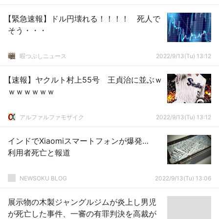
【緊急速報】ドル円壊れる！！！！ 死人で
そう・・・
暇つぶしニュース
2022/9/13(Tu) 13:12
【速報】ヤクルト村上55号 王貞治に並ぶｗ
ｗｗｗｗｗｗ
アルファルファモザイク
2022/9/13(Tu) 13:12
インドでXiaomiスマートフォンが爆発…
利用者死亡と報道
NEWSOKU BLOG
2022/9/13(Tu) 13:06
展示物の木製ジャングルジムが炎上し男児
が死亡した事件、一審の有罪判決を高裁が