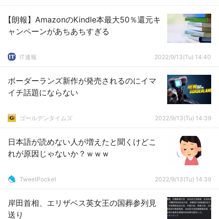
【朗報】AmazonのKindle本最大50％還元キ
ャンペーンがあちあちすぎる
IT速報
2022/9/13(Tu) 14:40
ボーダーランズ新作が発売されるのにイマ
イチ話題にならない
ゴールデンタイムズ
2022/9/13(Tu) 14:39
日本語が読めない人が増えたと聞くけどこ
れが原因じゃないか？ｗｗｗ
TweetPocket
2022/9/13(Tu) 14:39
岸田首相、エリザベス英女王の国葬参列見
送り