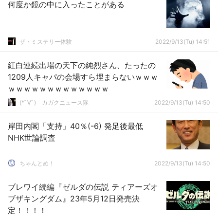
何度か鏡の中に入ったことがある
ザ・ミステリー体験
2022/9/13(Tu) 14:51
紅白連続出場の天下の純烈さん、たったの
1209人キャパの会場すら埋まらないｗｗｗ
ｗｗｗｗｗｗｗｗｗｗｗｗｗ
(*ﾟ∀ﾟ)ゞカガクニュース隊
2022/9/13(Tu) 14:50
岸田内閣「支持」40％(-6) 発足後最低
NHK世論調査
ちゃんとめ！
2022/9/13(Tu) 14:50
ブレワイ続編『ゼルダの伝説 ティアーズオ
ブザキングダム』23年5月12日発売決
定！！！！