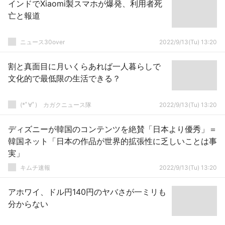
インドでXiaomi製スマホが爆発、利用者死
亡と報道
ニュース30over
2022/9/13(Tu) 13:20
割と真面目に月いくらあれば一人暮らしで
文化的で最低限の生活できる？
(*ﾟ∀ﾟ)ゞカガクニュース隊
2022/9/13(Tu) 13:20
ディズニーが韓国のコンテンツを絶賛「日本より優秀」＝
韓国ネット「日本の作品が世界的拡張性に乏しいことは事
実」
キムチ速報
2022/9/13(Tu) 13:20
アホワイ、ドル円140円のヤバさが一ミリも
分からない