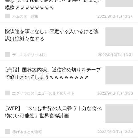
書きした女逮捕…恨んでいた相手と間違えた
模様ｗｗｗｗｗｗｗｗ
ハムスター速報
2022/9/13(Tu) 13:34
陰謀論を頭ごなしに否定する人いるけど陰
謀は絶対存在する
ザ・ミステリー体験
2022/9/13(Tu) 13:31
【悲報】国葬案内状、返信締め切りをテープ
で修正されてしまうｗｗｗｗｗｗｗｗ
エクサワロス | ニュースまとめサイト
2022/9/13(Tu) 13:30
【WFP】「来年は世界の人口養う十分な食べ
物ない可能性」世界食糧計画
稼げるまとめ速報
2022/9/13(Tu) 13:30