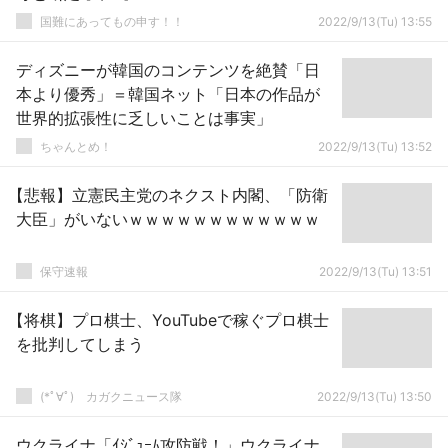
国難にあってもの申す！！
2022/9/13(Tu) 13:55
ディズニーが韓国のコンテンツを絶賛「日
本より優秀」＝韓国ネット「日本の作品が
世界的拡張性に乏しいことは事実」
ちゃんとめ！
2022/9/13(Tu) 13:52
【悲報】立憲民主党のネクスト内閣、「防衛
大臣」がいないｗｗｗｗｗｗｗｗｗｗｗｗ
保守速報
2022/9/13(Tu) 13:51
【将棋】プロ棋士、YouTubeで稼ぐプロ棋士
を批判してしまう
(*ﾟ∀ﾟ)ゞカガクニュース隊
2022/9/13(Tu) 13:50
ウクライナ「ｲｼﾞｭｰﾑ攻防戦！」ウクライナ