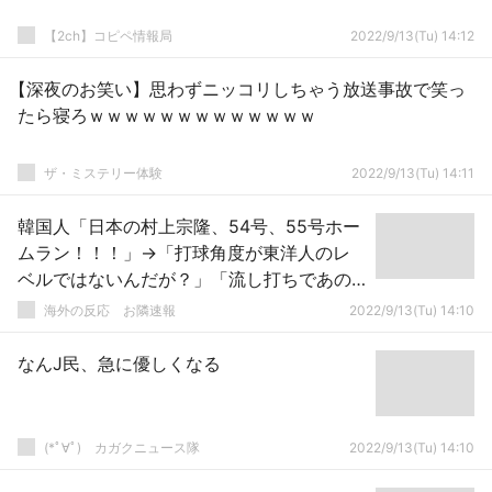
【2ch】コピペ情報局
2022/9/13(Tu) 14:12
【深夜のお笑い】思わずニッコリしちゃう放送事故で笑っ
たら寝ろｗｗｗｗｗｗｗｗｗｗｗｗｗ
ザ・ミステリー体験
2022/9/13(Tu) 14:11
韓国人「日本の村上宗隆、54号、55号ホー
ムラン！！！」→「打球角度が東洋人のレ
ベルではないんだが？」「流し打ちであの
飛距離（汗）狂ってるのか」「マジで怪物
海外の反応 お隣速報
2022/9/13(Tu) 14:10
だ」
なんJ民、急に優しくなる
(*ﾟ∀ﾟ)ゞカガクニュース隊
2022/9/13(Tu) 14:10