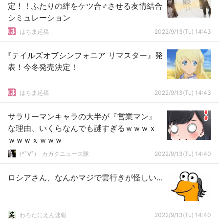
定！！ふたりの絆をケツ合♂させる友情結合
シミュレーション
はちま起稿
2022/9/13(Tu) 14:43
『テイルズオブシンフォニア リマスター』発
表！今冬発売決定！
はちま起稿
2022/9/13(Tu) 14:43
サラリーマンキャラの大半が『営業マン』
な理由、いくらなんでも謎すぎるｗｗｗｘ
ｗｗｗｘｗｗｗ
(*ﾟ∀ﾟ)ゞカガクニュース隊
2022/9/13(Tu) 14:40
ロシアさん、なんかマジで雲行きが怪しい…
わろたにえん速報
2022/9/13(Tu) 14:40