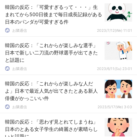
韓国の反応：「可愛すぎるって・・・」生
まれてから500日後まで毎日成長記録がある
日本のパンダが可愛すぎる件
お隣通信
2023/7/12(We) 11:01
韓国の反応：「これからが楽しみな選手」
日本で新しい二刀流の野球選手が出てきた
と話題に
お隣通信
2023/6/11(Su) 23:01
韓国の反応：「これからが楽しみな人だ
よ」日本で最近人気が出てきたとある新人
俳優がかっこいい件
お隣通信
2023/5/17(We) 3:03
韓国の反応：「思わず見とれてしまうね」
日本のとある女子学生の綺麗さが素晴らし
いと話題に