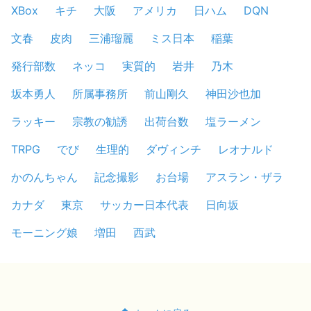
XBox
キチ
大阪
アメリカ
日ハム
DQN
文春
皮肉
三浦瑠麗
ミス日本
稲葉
発行部数
ネッコ
実質的
岩井
乃木
坂本勇人
所属事務所
前山剛久
神田沙也加
ラッキー
宗教の勧誘
出荷台数
塩ラーメン
TRPG
でび
生理的
ダヴィンチ
レオナルド
かのんちゃん
記念撮影
お台場
アスラン・ザラ
カナダ
東京
サッカー日本代表
日向坂
モーニング娘
増田
西武