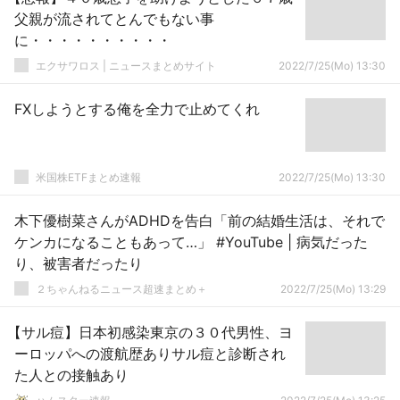
父親が流されてとんでもない事
に・・・・・・・・・・
エクサワロス | ニュースまとめサイト
2022/7/25(Mo) 13:30
FXしようとする俺を全力で止めてくれ
米国株ETFまとめ速報
2022/7/25(Mo) 13:30
木下優樹菜さんがADHDを告白「前の結婚生活は、それで
ケンカになることもあって…」 #YouTube | 病気だった
り、被害者だったり
２ちゃんねるニュース超速まとめ＋
2022/7/25(Mo) 13:29
【サル痘】日本初感染東京の３０代男性、ヨ
ーロッパへの渡航歴ありサル痘と診断され
た人との接触あり