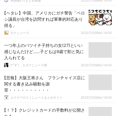
米国株ETFまとめ速報
2022/7/25(Mo) 14:00
【ヘタレ】中国、アメリカにガチ警告「ペロ
シ議長が台湾を訪問すれば軍事的対応あり
得る」
モナニュース
2022/7/25(Mo) 14:00
一つ年上のバツイチ子持ちの女(27)といい
感じなんだけど……子どもは9歳で割と気に
入られてる
(*ﾟ∀ﾟ)ゞカガクニュース隊
2022/7/25(Mo) 14:00
【悲報】大阪王将さん フランチャイズ店に
関する書き込み騒動を謝
罪・・・・・・・・・・
エクサワロス | ニュースまとめサイト
2022/7/25(Mo) 14:00
【！？】クレジットカードの手数料が公開さ