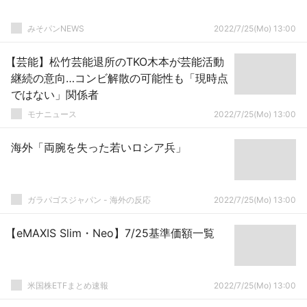
みそパンNEWS
2022/7/25(Mo) 13:00
【芸能】松竹芸能退所のTKO木本が芸能活動
継続の意向…コンビ解散の可能性も「現時点
ではない」関係者
モナニュース
2022/7/25(Mo) 13:00
海外「両腕を失った若いロシア兵」
ガラパゴスジャパン - 海外の反応
2022/7/25(Mo) 13:00
【eMAXIS Slim・Neo】7/25基準価額一覧
米国株ETFまとめ速報
2022/7/25(Mo) 13:00