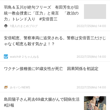
羽鳥＆玉川が絶句フリーズ 有田芳生が旧
統一教会捜査に「圧力」と発言 「政治の
力」トレンド入り #安倍晋三
1億人のまとめブログ
2022/7/25(Mo) 14:00
安倍昭恵、警察車両に追突される。警察は安倍晋三だけじ
ゃなく昭恵も殺す気かよ！？
watch＠２ちゃんねる
2022/7/25(Mo) 14:00
ワクチン接種後に91歳女性が死亡 因果関係を初認定
みそパンNEWS
2022/7/25(Mo) 14:00
島田陽子さん死去69歳大腸がんで闘病生活
#訃報