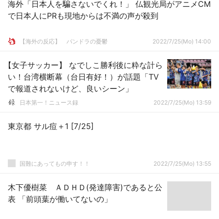
海外「日本人を騙さないでくれ！」 仏観光局がアニメCM
で日本人にPRも現地からは不満の声が殺到
【海外の反応】 パンドラの憂鬱
2022/7/25(Mo) 14:00
【女子サッカー】 なでしこ勝利後に粋な計ら
い！台湾横断幕（台日有好！）が話題「TV
で報道されないけど、良いシーン」
日本第一！ニュース録
2022/7/25(Mo) 13:59
東京都 サル痘＋1 [7/25]
国難にあってもの申す！！
2022/7/25(Mo) 13:55
木下優樹菜 ＡＤＨＤ(発達障害)であると公
表 「前頭葉が働いてないの」