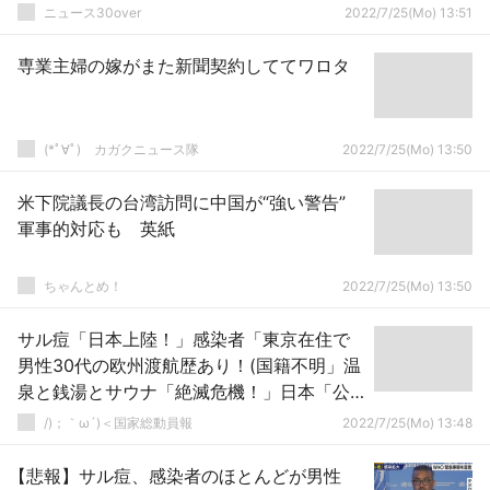
ニュース30over
2022/7/25(Mo) 13:51
専業主婦の嫁がまた新聞契約しててワロタ
(*ﾟ∀ﾟ)ゞカガクニュース隊
2022/7/25(Mo) 13:50
米下院議長の台湾訪問に中国が“強い警告”
軍事的対応も 英紙
ちゃんとめ！
2022/7/25(Mo) 13:50
サル痘「日本上陸！」感染者「東京在住で
男性30代の欧州渡航歴あり！(国籍不明」温
泉と銭湯とサウナ「絶滅危機！」日本「公
衆便所の使用厳禁！(便座感染の事例あり」
/)；｀ω´)＜国家総動員報
2022/7/25(Mo) 13:48
→
【悲報】サル痘、感染者のほとんどが男性