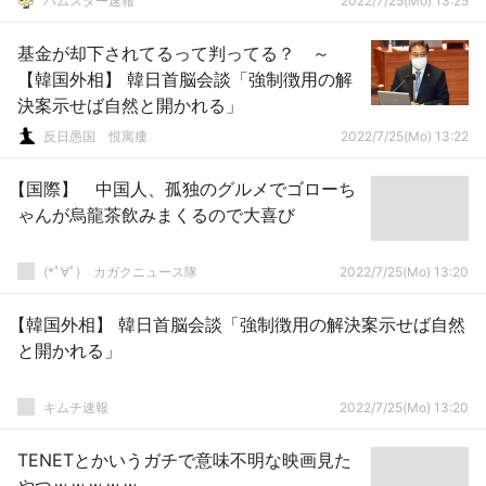
ハムスター速報
2022/7/25(Mo) 13:25
基金が却下されてるって判ってる？ ～
【韓国外相】 韓日首脳会談「強制徴用の解
決案示せば自然と開かれる」
反日愚国 恨寓瘻
2022/7/25(Mo) 13:22
【国際】 中国人、孤独のグルメでゴローち
ゃんが烏龍茶飲みまくるので大喜び
(*ﾟ∀ﾟ)ゞカガクニュース隊
2022/7/25(Mo) 13:20
【韓国外相】 韓日首脳会談「強制徴用の解決案示せば自然
と開かれる」
キムチ速報
2022/7/25(Mo) 13:20
TENETとかいうガチで意味不明な映画見た