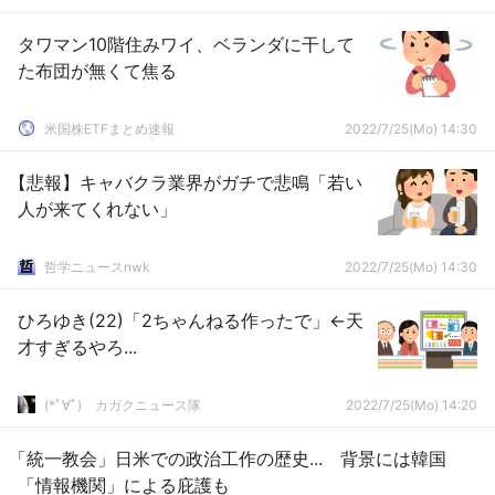
タワマン10階住みワイ、ベランダに干して
た布団が無くて焦る
米国株ETFまとめ速報
2022/7/25(Mo) 14:30
【悲報】キャバクラ業界がガチで悲鳴「若い
人が来てくれない」
哲学ニュースnwk
2022/7/25(Mo) 14:30
ひろゆき(22)「2ちゃんねる作ったで」←天
才すぎるやろ...
(*ﾟ∀ﾟ)ゞカガクニュース隊
2022/7/25(Mo) 14:20
「統一教会」日米での政治工作の歴史... 背景には韓国
「情報機関」による庇護も