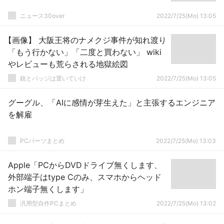
ニュース30over
2022/7/25(Mo) 13:05
【画像】 大阪王将のナメクジ事件が知れ渡り
「もう行かない」「二度と買わない」 wiki
やレビューも荒らされる地獄絵図
銃とバッジは置いていけ
2022/7/25(Mo) 13:05
グーグル、「AIに感情が芽生えた」と主張するエンジニア
を解雇
PCパーツまとめ
2022/7/25(Mo) 13:03
Apple「PCからDVDドライブ無くします、
外部端子はtype Cのみ、スマホからヘッド
ホン端子無くします」
汎用型自作PCまとめ
2022/7/25(Mo) 13:02