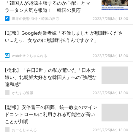
「韓国人が起源主張するのか心配」とマー
ラータン人気を報道！ 韓国の反応
世界の憂鬱 海外・韓国の反応
2022/7/25(Mo) 13:00
【悲報】Google創業者嫁「不倫しましたが慰謝料くださ
い…えっ、女なのに慰謝料払うんですか？」
watch＠２ちゃんねる
2022/7/25(Mo) 13:00
【従北】「在日3世」の私が驚いた「日本大
嫌い、北朝鮮大好きな韓国人」への“強烈な
違和感”
かたすみ速報
2022/7/25(Mo) 13:00
【悲報】安倍晋三の国葬、統一教会のマイン
ドコントロールに利用される可能性が高い
ことが判明
おーるじゃんる
2022/7/25(Mo) 13:00