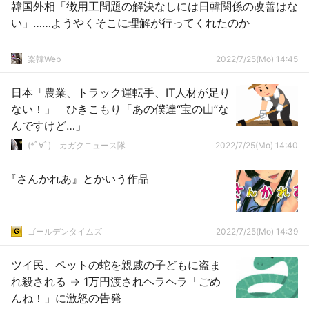
韓国外相「徴用工問題の解決なしには日韓関係の改善はな
い」……ようやくそこに理解が行ってくれたのか
楽韓Web
2022/7/25(Mo) 14:45
日本「農業、トラック運転手、IT人材が足り
ない！」 ひきこもり「あの僕達“宝の山”な
んですけど…」
(*ﾟ∀ﾟ)ゞカガクニュース隊
2022/7/25(Mo) 14:40
『さんかれあ』とかいう作品
ゴールデンタイムズ
2022/7/25(Mo) 14:39
ツイ民、ペットの蛇を親戚の子どもに盗ま
れ殺される ⇒ 1万円渡されヘラヘラ「ごめ
んね！」に激怒の告発