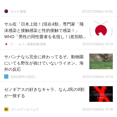
キムチ速報
2022/7/25(Mo) 14:20
サル痘「日本上陸！(現在4類」専門家「飛
沫感染と接触感染と性的接触で感染！」
WHO「男性の同性愛者を名指し！(差別助
長」日本「感染予防は手洗いﾏｽｸ消毒有効！
/)；｀ω´)＜国家総動員報
2022/7/25(Mo) 14:19
(重要」→
サバンナなら完全に終わってるぞ。動物園
にいても野生が抜けていないライオン。海
外の反応
QQQ(海外の反応)
2022/7/25(Mo) 14:19
ゼノギアスの好きなキャラ、なんJ民の9割
が一致する
ゴールデンタイムズ
2022/7/25(Mo) 14:18