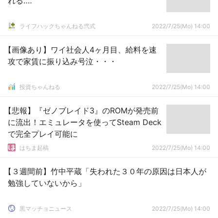
れる‥‥
ライフハックちゃんねる弐式
2022/7/25(Mo) 14:00
【画像あり】ワイ社会人4ヶ月目、給料を速
攻で家賃に振り込み号泣・・・
投資ちゃんねる
2022/7/25(Mo) 14:00
【悲報】『ゼノブレイド3』のROMが発売前
に流出！エミュレータを使ってSteam Deck
で完全プレイ可能に
はちま起稿
2022/7/25(Mo) 14:00
【３週間前】竹中平蔵「失われた３０年の原因は日本人が
勉強していないから」
黒マッチョニュース
2022/7/25(Mo) 14:00