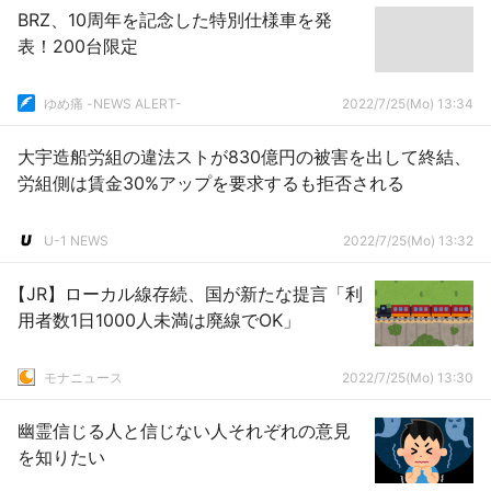
BRZ、10周年を記念した特別仕様車を発
表！200台限定
ゆめ痛 -NEWS ALERT-
2022/7/25(Mo) 13:34
大宇造船労組の違法ストが830億円の被害を出して終結、
労組側は賃金30%アップを要求するも拒否される
U-1 NEWS
2022/7/25(Mo) 13:32
【JR】ローカル線存続、国が新たな提言「利
用者数1日1000人未満は廃線でOK」
モナニュース
2022/7/25(Mo) 13:30
幽霊信じる人と信じない人それぞれの意見
を知りたい