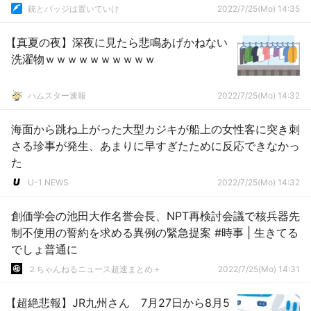
銃とバッジは置いていけ
2022/7/25(Mo) 14:35
【真夏の夜】深夜に見たら悲鳴あげかねない
洗濯物ｗｗｗｗｗｗｗｗｗｗ
ハムスター速報
2022/7/25(Mo) 14:32
海面から跳ね上がった大型カジキが船上の女性客に突き刺
さる珍事が発生、あまりに早すぎたために反応できなかっ
た
U-1 NEWS
2022/7/25(Mo) 14:32
創価学会の池田大作名誉会長、NPT再検討会議で核兵器先
制不使用の誓約を求める異例の緊急提案 #時事 | 生きてる
でしょ普通に
２ちゃんねるニュース超速まとめ＋
2022/7/25(Mo) 14:31
【超絶悲報】JR九州さん 7月27日から8月5