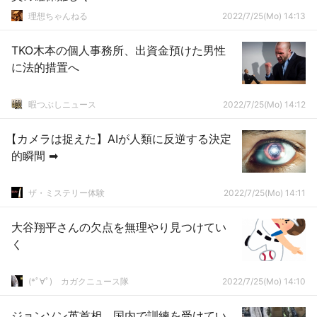
理想ちゃんねる
2022/7/25(Mo) 14:13
TKO木本の個人事務所、出資金預けた男性
に法的措置へ
暇つぶしニュース
2022/7/25(Mo) 14:12
【カメラは捉えた】AIが人類に反逆する決定
的瞬間 ➡
ザ・ミステリー体験
2022/7/25(Mo) 14:11
大谷翔平さんの欠点を無理やり見つけてい
く
(*ﾟ∀ﾟ)ゞカガクニュース隊
2022/7/25(Mo) 14:10
ジョンソン英首相、国内で訓練を受けてい