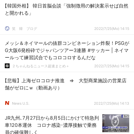
【韓国外相】 韓日首脳会談「強制徴用の解決案示せば自然
と開かれる」
笑 韓 ブログ
2022/7/25(Mo) 14:15
メッシ＆ネイマールの抜群コンビネーション炸裂！PSGが
G大阪6発粉砕でジャパンツアー3連勝 #サッカー | ネイマ
ールって練習試合でもコロコロするんだな
２ちゃんねるニュース超速まとめ＋
2022/7/25(Mo) 14:15
【悲報】上海ゼロコロナ推進 ⇒ 大型商業施設の営業店
舗がゼロにｗ（動画あり）
News U.S.
2022/7/25(Mo) 14:13
JR九州､7月27日から8月5日にかけて特急列
車120本運休 コロナ感染･濃厚接触で乗務
員の確保難しく