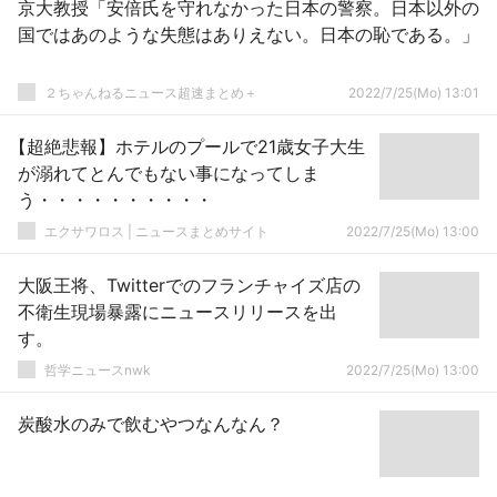
京大教授「安倍氏を守れなかった日本の警察。日本以外の
国ではあのような失態はありえない。日本の恥である。」
２ちゃんねるニュース超速まとめ＋
2022/7/25(Mo) 13:01
【超絶悲報】ホテルのプールで21歳女子大生
が溺れてとんでもない事になってしま
う・・・・・・・・・・
エクサワロス | ニュースまとめサイト
2022/7/25(Mo) 13:00
大阪王将、Twitterでのフランチャイズ店の
不衛生現場暴露にニュースリリースを出
す。
哲学ニュースnwk
2022/7/25(Mo) 13:00
炭酸水のみで飲むやつなんなん？