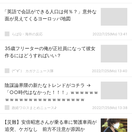
「英語で会話ができる人口は何％？」意外な
面が見えてくるヨーロッパ地図
らばQ - 海外の反応
2022/7/25(Mo) 13:41
35歳フリーターの俺が正社員になって彼女
作るにはどうすればいい？
(*ﾟ∀ﾟ)ゞカガクニュース隊
2022/7/25(Mo) 13:40
陰謀論界隈の新たなトレンドがコチラ →
「○○時代はなかった！！！」ｗｗｗｗｗｗ
ｗｗｗｗｗｗｗｗｗｗｗｗｗｗｗｗｗ
政経ワロスまとめニュース♪
2022/7/25(Mo) 13:38
【災難】安倍昭恵さんが乗る車に警護車両が
追突、ケガなし 前方不注意が原因か