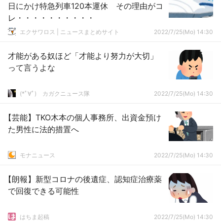
日にかけ特急列車120本運休 その理由がコ
レ・・・・・・・・・・
エクサワロス | ニュースまとめサイト
2022/7/25(Mo) 14:30
才能がある奴ほど「才能より努力が大切」
って言うよな
(*ﾟ∀ﾟ)ゞカガクニュース隊
2022/7/25(Mo) 14:30
【芸能】TKO木本の個人事務所、出資金預け
た男性に法的措置へ
モナニュース
2022/7/25(Mo) 14:30
【朗報】新型コロナの後遺症、認知症治療薬
で回復できる可能性
はちま起稿
2022/7/25(Mo) 14:30