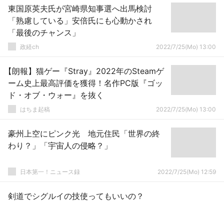
東国原英夫氏が宮崎県知事選へ出馬検討
「熟慮している」安倍氏にも心動かされ
「最後のチャンス」
政経ch
2022/7/25(Mo) 13:00
【朗報】猫ゲー『Stray』2022年のSteamゲ
ーム史上最高評価を獲得！名作PC版『ゴッ
ド・オブ・ウォー』を抜く
はちま起稿
2022/7/25(Mo) 13:00
豪州上空にピンク光 地元住民「世界の終
わり？」「宇宙人の侵略？」
日本第一！ニュース録
2022/7/25(Mo) 12:59
剣道でシグルイの技使ってもいいの？