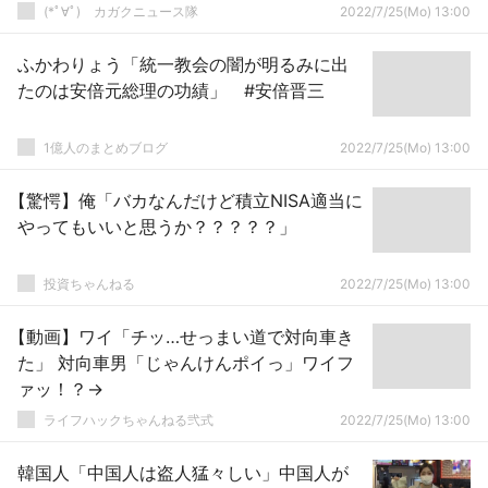
(*ﾟ∀ﾟ)ゞカガクニュース隊
2022/7/25(Mo) 13:00
ふかわりょう「統一教会の闇が明るみに出
たのは安倍元総理の功績」 #安倍晋三
1億人のまとめブログ
2022/7/25(Mo) 13:00
【驚愕】俺「バカなんだけど積立NISA適当に
やってもいいと思うか？？？？？」
投資ちゃんねる
2022/7/25(Mo) 13:00
【動画】ワイ「チッ…せっまい道で対向車き
た」 対向車男「じゃんけんポイっ」ワイフ
ァッ！？→
ライフハックちゃんねる弐式
2022/7/25(Mo) 13:00
韓国人「中国人は盗人猛々しい」中国人が