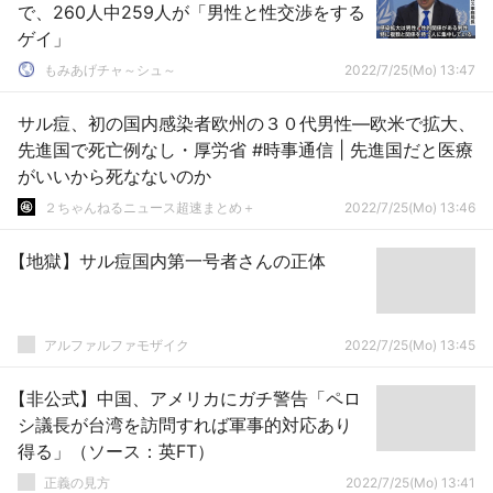
で、260人中259人が「男性と性交渉をする
ゲイ」
もみあげチャ～シュ～
2022/7/25(Mo) 13:47
サル痘、初の国内感染者欧州の３０代男性―欧米で拡大、
先進国で死亡例なし・厚労省 #時事通信 | 先進国だと医療
がいいから死なないのか
２ちゃんねるニュース超速まとめ＋
2022/7/25(Mo) 13:46
【地獄】サル痘国内第一号者さんの正体
アルファルファモザイク
2022/7/25(Mo) 13:45
【非公式】中国、アメリカにガチ警告「ペロ
シ議長が台湾を訪問すれば軍事的対応あり
得る」（ソース：英FT）
正義の見方
2022/7/25(Mo) 13:41