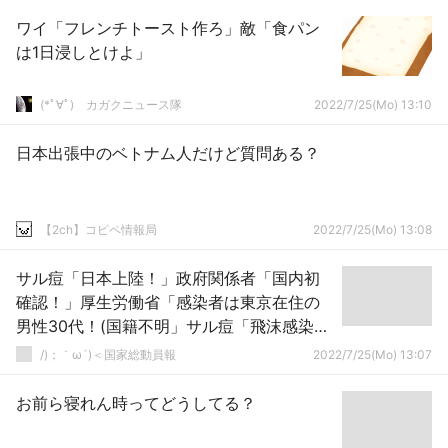
ワイ「フレンチトースト作ろ」敵「食パン
は1日浸しとけよ」
(*ﾟ∀ﾟ)ゞカガクニュース隊
2022/7/25(Mo) 13:10
日本出張中のベトナム人だけど質問ある？
【2ch】コピペ情報局
2022/7/25(Mo) 13:08
サル痘「日本上陸！」政府関係者「国内初
確認！」厚生労働省「感染者は東京在住の
男性30代！(国籍不明」サル痘「飛沫感染あ
り！」日本「長袖とﾏｽｸ着用で感染予防！」
/)；｀ω´)＜国家総動員報
2022/7/25(Mo) 13:07
→
お前ら寝れん時ってどうしてる？