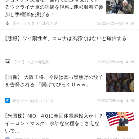
るウクライナ軍の訓練を視察…迷彩服着て参
加し手榴弾を投げる！
軍事・ミリタリー速報☆彡
2022/7/25(Mo) 14:09
【悲報】ワイ陽性者、コロナは風邪ではないと確信する
【2ch】コピペ情報局
2022/7/25(Mo) 14:08
【画像】 大阪王将、今度は真っ黒焦げの餃子
を告発される 「開けてびっくりｗｗ」
銃とバッジは置いていけ
2022/7/25(Mo) 14:05
【米国株】NIO、4Ｑに全固体電池投入か！？
イーロン・マスク、余計な火種をこさえな
いで…