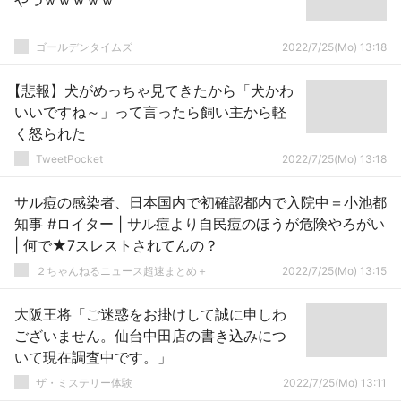
やつｗｗｗｗｗ
ゴールデンタイムズ
2022/7/25(Mo) 13:18
【悲報】犬がめっちゃ見てきたから「犬かわ
いいですね～」って言ったら飼い主から軽
く怒られた
TweetPocket
2022/7/25(Mo) 13:18
サル痘の感染者、日本国内で初確認都内で入院中＝小池都
知事 #ロイター | サル痘より自民痘のほうが危険やろがい
| 何で★7スレストされてんの？
２ちゃんねるニュース超速まとめ＋
2022/7/25(Mo) 13:15
大阪王将「ご迷惑をお掛けして誠に申しわ
ございません。仙台中田店の書き込みにつ
いて現在調査中です。」
ザ・ミステリー体験
2022/7/25(Mo) 13:11