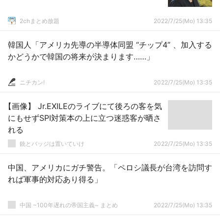
2chまとめ放題
2022/7/25(Mo) 13:35
韓国人「アメリカ先導の半導体同盟 “チップ4” 、加入する
かどうかで韓国の将来が決まります……」
ニチカン!
2022/7/25(Mo) 13:35
【画像】 Jr.EXILEのライブにて後ろの客を気
にもせずSPI対策本の上に立つ迷惑客が晒さ
れる
銃とバッジは置いていけ
2022/7/25(Mo) 13:35
中国、アメリカにガチ警告。「ペロシ議長が台湾を訪問す
れば軍事的対応あり得る」
中国 ~100年遅れの帝国主義~ まとめ
2022/7/25(Mo) 13:35