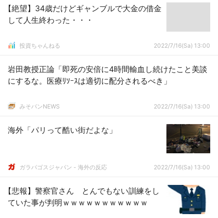
【絶望】34歳だけどギャンブルで大金の借金
して人生終わった・・・
投資ちゃんねる
2022/7/16(Sa) 13:00
岩田教授正論「即死の安倍に4時間輸血し続けたこと美談
にするな。医療ﾘｿｰｽは適切に配分されるべき」
みそパンNEWS
2022/7/16(Sa) 13:00
海外「パリって酷い街だよな」
ガラパゴスジャパン - 海外の反応
2022/7/16(Sa) 13:00
【悲報】警察官さん とんでもない訓練をし
ていた事が判明ｗｗｗｗｗｗｗｗｗｗｗ