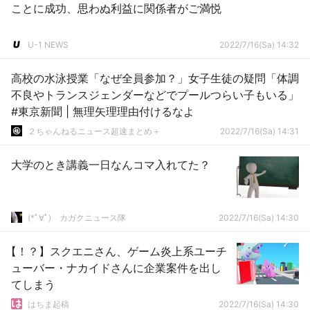
ことに成功、思わぬ利益に関係者がご満悦
U-1 NEWS
2022/7/16(Sa) 14:32
高校の水泳授業「なぜ全員参加？」女子生徒の疑問「体調
不良やトランスジェンダーなどでプールつらい子もいる」
#東京新聞 | 無理矢理理由付けるなよ
２ちゃんねるニュース超速まとめ＋
2022/7/16(Sa) 14:31
大学のとき講義一日なんコマ入れてた？
(*ﾟ∀ﾟ)ゞカガクニュース隊
2022/7/16(Sa) 14:30
【！？】スクエニさん、ゲーム炎上系ユーチ
ューバー・ナカイドさんに企業案件を出し
てしまう
はちま起稿
2022/7/16(Sa) 14:30