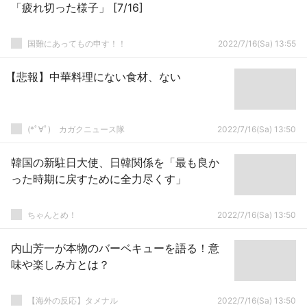
「疲れ切った様子」 [7/16]
国難にあってもの申す！！
2022/7/16(Sa) 13:55
【悲報】中華料理にない食材、ない
(*ﾟ∀ﾟ)ゞカガクニュース隊
2022/7/16(Sa) 13:50
韓国の新駐日大使、日韓関係を「最も良か
った時期に戻すために全力尽くす」
ちゃんとめ！
2022/7/16(Sa) 13:50
内山芳一が本物のバーベキューを語る！意
味や楽しみ方とは？
【海外の反応】タメナル
2022/7/16(Sa) 13:50