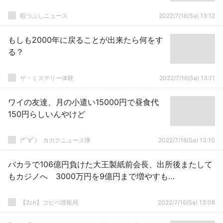
暇つぶしニュース
2022/7/16(Sa) 13:12
もしも2000年に戻ることが出来たら何をす
る？
ザ・ミステリー体験
2022/7/16(Sa) 13:11
ワイの友達、月の小遣い15000円で昼食代
150円らしいんやけど
(*ﾟ∀ﾟ)ゞカガクニュース隊
2022/7/16(Sa) 13:10
バカラで106億円負けた大王製紙前会長、出所後またして
もカジノへ 3000万円を9億円まで増やすも…
【2ch】コピペ情報局
2022/7/16(Sa) 13:08