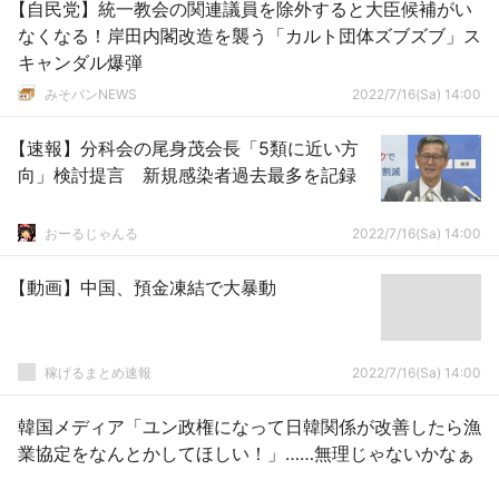
【自民党】統一教会の関連議員を除外すると大臣候補がい
なくなる！岸田内閣改造を襲う「カルト団体ズブズブ」ス
キャンダル爆弾
みそパンNEWS
2022/7/16(Sa) 14:00
【速報】分科会の尾身茂会長「5類に近い方
向」検討提言 新規感染者過去最多を記録
おーるじゃんる
2022/7/16(Sa) 14:00
【動画】中国、預金凍結で大暴動
稼げるまとめ速報
2022/7/16(Sa) 14:00
韓国メディア「ユン政権になって日韓関係が改善したら漁
業協定をなんとかしてほしい！」……無理じゃないかなぁ