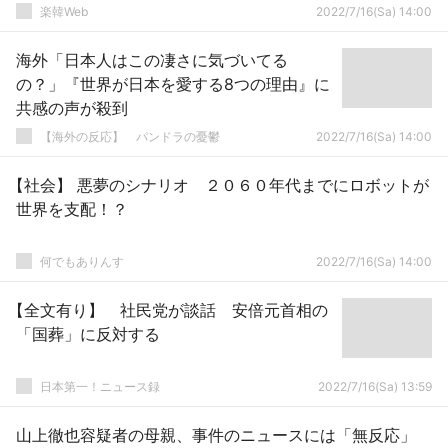
楽韓Web
2022/7/16(Sa) 14:00
海外「日本人はこの凄さに気づいてる
の？」『世界が日本を愛する8つの理由』に
共感の声が殺到
【海外の反応】 パンドラの憂鬱
2022/7/16(Sa) 14:00
【社会】 悪夢のシナリオ ２０６０年代までにロボットが
世界を支配！？
何でもありんす
2022/7/16(Sa) 14:00
【全文有り】 社民党が談話 安倍元首相の
「国葬」に反対する
日本第一！ニュース録
2022/7/16(Sa) 13:59
山上徹也容疑者の母親、事件のニュースには「無反応」