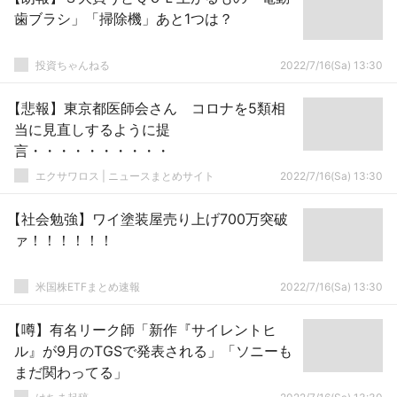
歯ブラシ」「掃除機」あと1つは？
投資ちゃんねる
2022/7/16(Sa) 13:30
【悲報】東京都医師会さん コロナを5類相
当に見直しするように提
言・・・・・・・・・・
エクサワロス | ニュースまとめサイト
2022/7/16(Sa) 13:30
【社会勉強】ワイ塗装屋売り上げ700万突破
ァ！！！！！！
米国株ETFまとめ速報
2022/7/16(Sa) 13:30
【噂】有名リーク師「新作『サイレントヒ
ル』が9月のTGSで発表される」「ソニーも
まだ関わってる」