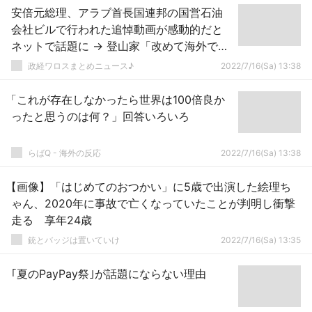
安倍元総理、アラブ首長国連邦の国営石油
会社ビルで行われた追悼動画が感動的だと
ネットで話題に → 登山家「改めて海外でも
高く評価されていた事が伝わってきます」
政経ワロスまとめニュース♪
2022/7/16(Sa) 13:38
「これが存在しなかったら世界は100倍良か
ったと思うのは何？」回答いろいろ
らばQ - 海外の反応
2022/7/16(Sa) 13:38
【画像】「はじめてのおつかい」に5歳で出演した絵理ち
ゃん、2020年に事故で亡くなっていたことが判明し衝撃
走る 享年24歳
銃とバッジは置いていけ
2022/7/16(Sa) 13:35
｢夏のPayPay祭｣が話題にならない理由