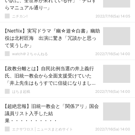
い訳に、全世界が呆れている件」「テロす
らマニュアル通り···」
ニチカン!
2022/7/16(Sa) 14:05
【Netflix】実写ドラマ『幽☆遊☆白書』幽助
役は北村匠海 出演に驚き「冗談かと思っ
て笑うしか」
watch＠２ちゃんねる
2022/7/16(Sa) 14:00
【政教分離とは】自民比例当選の井上義行
氏、旧統一教会から全面支援受けていた
「井上先生はもうすでに信徒になりまし
た」
はちま起稿
2022/7/16(Sa) 14:00
【超絶悲報】旧統一教会と「関係アリ」国会
議員リスト入手した結
果・・・・・・・・・・
エクサワロス | ニュースまとめサイト
2022/7/16(Sa) 14:00