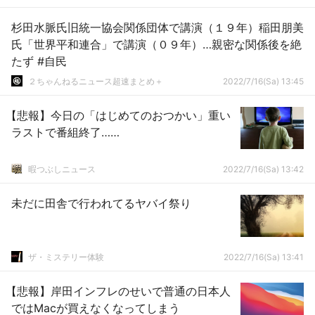
杉田水脈氏旧統一協会関係団体で講演（１９年）稲田朋美
氏「世界平和連合」で講演（０９年）…親密な関係後を絶
たず #自民
２ちゃんねるニュース超速まとめ＋
2022/7/16(Sa) 13:45
【悲報】今日の「はじめてのおつかい」重い
ラストで番組終了……
暇つぶしニュース
2022/7/16(Sa) 13:42
未だに田舎で行われてるヤバイ祭り
ザ・ミステリー体験
2022/7/16(Sa) 13:41
【悲報】岸田インフレのせいで普通の日本人
ではMacが買えなくなってしまう