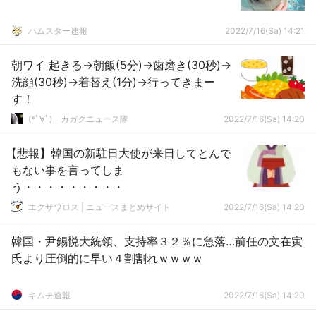
ハムスター速報
2022/7/16(Sa) 14:21
朝ワイ 起きる→朝飯(5分)→歯磨き(30秒)→
洗顔(30秒)→着替え(1分)→行ってきまー
す！
(*ﾟ∀ﾟ)ゞカガクニュース隊
2022/7/16(Sa) 14:20
【悲報】韓国の新駐日大使が来日してとんで
もない事を言ってしま
う・・・・・・・・・
エクサワロス | ニュースまとめサイト
2022/7/16(Sa) 14:20
韓国・尹錫悦大統領、支持率３２％に急落…前任の文在寅
氏より圧倒的に早い４割割れｗｗｗｗ
キムチ速報
2022/7/16(Sa) 14:20