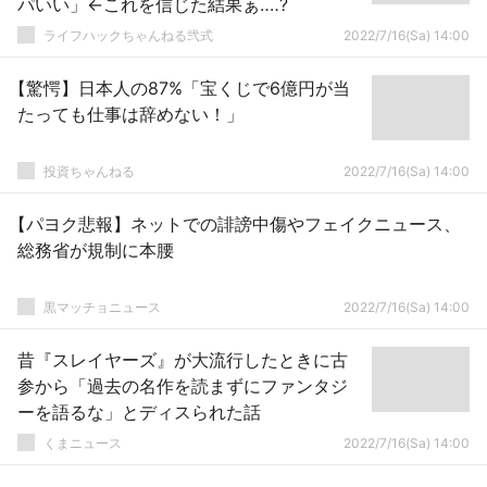
パいい」←これを信じた結果ぁ‥‥?
ライフハックちゃんねる弐式
2022/7/16(Sa) 14:00
【驚愕】日本人の87%「宝くじで6億円が当
たっても仕事は辞めない！」
投資ちゃんねる
2022/7/16(Sa) 14:00
【パヨク悲報】ネットでの誹謗中傷やフェイクニュース、
総務省が規制に本腰
黒マッチョニュース
2022/7/16(Sa) 14:00
昔『スレイヤーズ』が大流行したときに古
参から「過去の名作を読まずにファンタジ
ーを語るな」とディスられた話
くまニュース
2022/7/16(Sa) 14:00