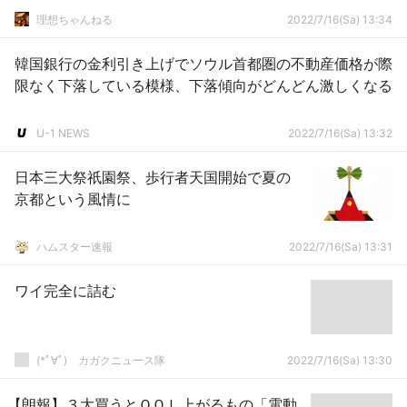
理想ちゃんねる
2022/7/16(Sa) 13:34
韓国銀行の金利引き上げでソウル首都圏の不動産価格が際
限なく下落している模様、下落傾向がどんどん激しくなる
U-1 NEWS
2022/7/16(Sa) 13:32
日本三大祭祇園祭、歩行者天国開始で夏の
京都という風情に
ハムスター速報
2022/7/16(Sa) 13:31
ワイ完全に詰む
(*ﾟ∀ﾟ)ゞカガクニュース隊
2022/7/16(Sa) 13:30
【朗報】３大買うとＱＯＬ上がるもの「電動