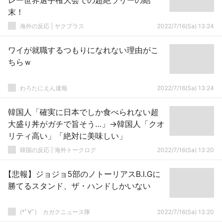
レー世界選手権大会での超絶ラリーの結
末！
海外の反応 | ヤクプラス
2022/7/16(Sa) 13:24
ワイが就職するつもりになれない理由がこ
ちらｗ
わろたにえん速報
2022/7/16(Sa) 13:24
韓国人「確実に日本でしか食べられない超
大盛り丼がガチで旨そう…」→韓国人「クオ
リティ高い」「絶対に美味しい」
韓国の反応 | 海外トークログ
2022/7/16(Sa) 13:20
【悲報】ジョジョ5部のノトーリアスB.I.Gに
勝てるスタンド、ザ・ハンドしかいない
(*ﾟ∀ﾟ)ゞカガクニュース隊
2022/7/16(Sa) 13:20