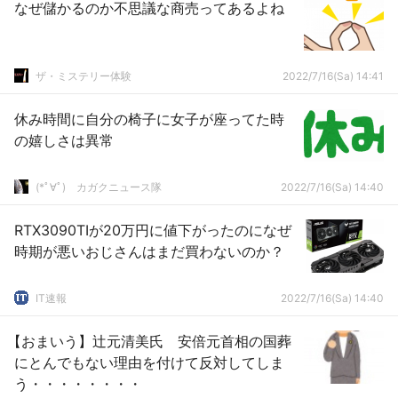
なぜ儲かるのか不思議な商売ってあるよね
ザ・ミステリー体験
2022/7/16(Sa) 14:41
休み時間に自分の椅子に女子が座ってた時
の嬉しさは異常
(*ﾟ∀ﾟ)ゞカガクニュース隊
2022/7/16(Sa) 14:40
RTX3090TIが20万円に値下がったのになぜ
時期が悪いおじさんはまだ買わないのか？
IT速報
2022/7/16(Sa) 14:40
【おまいう】辻元清美氏 安倍元首相の国葬
にとんでもない理由を付けて反対してしま
う・・・・・・・・