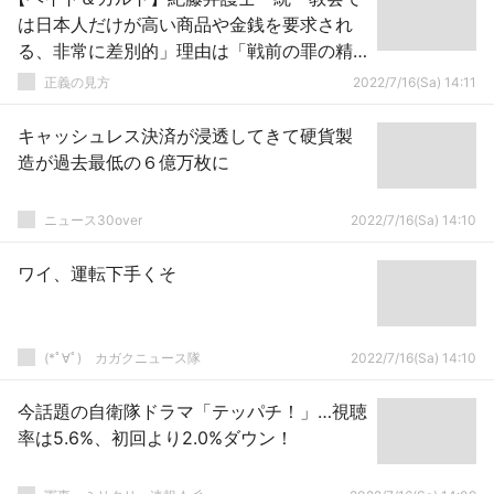
は日本人だけが高い商品や金銭を要求され
る、非常に差別的」理由は「戦前の罪の精
算」
正義の見方
2022/7/16(Sa) 14:11
キャッシュレス決済が浸透してきて硬貨製
造が過去最低の６億万枚に
ニュース30over
2022/7/16(Sa) 14:10
ワイ、運転下手くそ
(*ﾟ∀ﾟ)ゞカガクニュース隊
2022/7/16(Sa) 14:10
今話題の自衛隊ドラマ「テッパチ！」…視聴
率は5.6%、初回より2.0%ダウン！