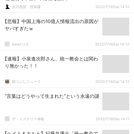
反日愚国 恨寓瘻
2022/7/16(Sa) 14:15
【悲報】中国上海の10億人情報流出の原因が
ヤバすぎたｗ
News U.S.
2022/7/16(Sa) 14:13
【速報】小泉進次郎さん、統一教会とは関わ
り無かった！！
暇つぶしニュース
2022/7/16(Sa) 14:12
”言葉はどうやって生まれた”という永遠の謎
ザ・ミステリー体験
2022/7/16(Sa) 14:11
【ヘイト＆カルト】紀藤弁護士「統一教会で