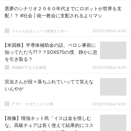
悪夢のシナリオ２０６０年代までにロボットが世界を支
配！？ #社会 | 統一教会に支配されるよりマシ
２ちゃんねるニュース超速まとめ＋
2022/7/16(Sa) 14:00
【米国株】半導体補助金の話、ペロシ事前に
知ってただろ?‍?？？SOXS70の僕、静かに息
を引き取る？
米国株ETFまとめ速報
2022/7/16(Sa) 14:00
宮迫さんが段々落ちぶれていってて笑えな
いんやが
(*ﾟ∀ﾟ)ゞカガクニュース隊
2022/7/16(Sa) 14:00
【画像】情強ネット民「イスは金を惜しむ
な。高級チェアは長く使えて結果的にコス