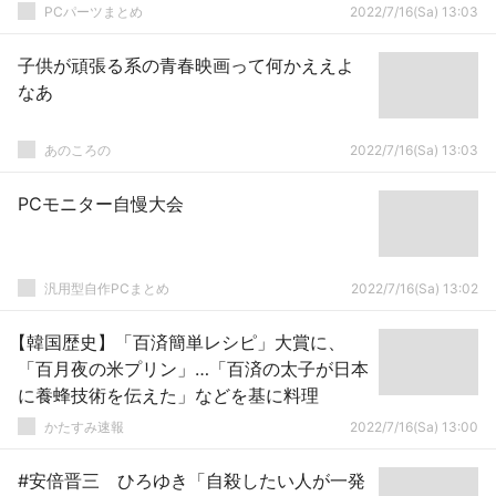
PCパーツまとめ
2022/7/16(Sa) 13:03
子供が頑張る系の青春映画って何かええよ
なあ
あのころの
2022/7/16(Sa) 13:03
PCモニター自慢大会
汎用型自作PCまとめ
2022/7/16(Sa) 13:02
【韓国歴史】「百済簡単レシピ」大賞に、
「百月夜の米プリン」…「百済の太子が日本
に養蜂技術を伝えた」などを基に料理
かたすみ速報
2022/7/16(Sa) 13:00
#安倍晋三 ひろゆき「自殺したい人が一発