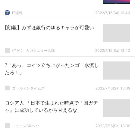
IT速報
2022/7/16(Sa) 13:40
【朗報】みずほ銀行のゆるキャラが可愛い
(*ﾟ∀ﾟ)ゞカガクニュース隊
2022/7/16(Sa) 13:40
?「あっ、コイツ立ち上がったンゴ！水流し
たろ！」
ゴールデンタイムズ
2022/7/16(Sa) 13:39
ロシア人 「日本で生まれた時点で『国ガチ
ャ』に成功しているから甘えるな」
ニュース30over
2022/7/16(Sa) 13:39