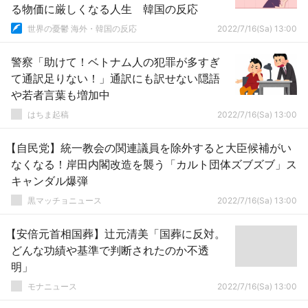
る物価に厳しくなる人生 韓国の反応
世界の憂鬱 海外・韓国の反応
2022/7/16(Sa) 13:00
警察「助けて！ベトナム人の犯罪が多すぎ
て通訳足りない！」通訳にも訳せない隠語
や若者言葉も増加中
はちま起稿
2022/7/16(Sa) 13:00
【自民党】統一教会の関連議員を除外すると大臣候補がい
なくなる！岸田内閣改造を襲う「カルト団体ズブズブ」ス
キャンダル爆弾
黒マッチョニュース
2022/7/16(Sa) 13:00
【安倍元首相国葬】辻元清美「国葬に反対。
どんな功績や基準で判断されたのか不透
明」
モナニュース
2022/7/16(Sa) 13:00