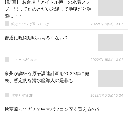
【動画】 お台場「アイドル博」の水着ステー
ジ、思ってたのとだいぶ違って地獄だと話
題に・・
銃とバッジは置いていけ
2022/7/16(Sa) 13:05
普通に呪術廻戦おもろくない？
ニュース30over
2022/7/16(Sa) 13:05
豪州が詳細な原潜調達計画を2023年に発
表、暫定的な潜水艦導入の是非も
航空万能論GF
2022/7/16(Sa) 13:04
秋葉原ってガチで中古パソコン安く買えるの？