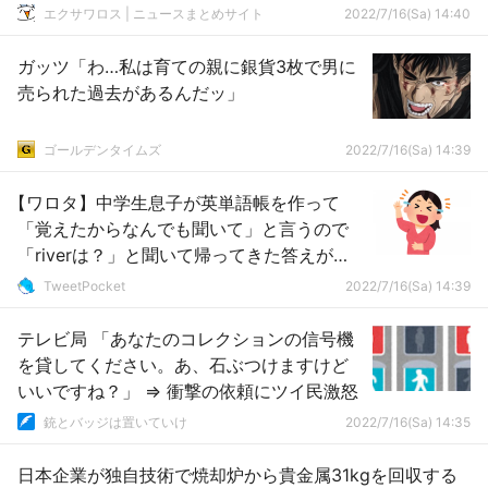
エクサワロス | ニュースまとめサイト
2022/7/16(Sa) 14:40
ガッツ「わ…私は育ての親に銀貨3枚で男に
売られた過去があるんだッ」
ゴールデンタイムズ
2022/7/16(Sa) 14:39
【ワロタ】中学生息子が英単語帳を作って
「覚えたからなんでも聞いて」と言うので
「riverは？」と聞いて帰ってきた答えがこ
ちらｗｗｗｗｗ
TweetPocket
2022/7/16(Sa) 14:39
テレビ局 「あなたのコレクションの信号機
を貸してください。あ、石ぶつけますけど
いいですね？」 ⇒ 衝撃の依頼にツイ民激怒
銃とバッジは置いていけ
2022/7/16(Sa) 14:35
日本企業が独自技術で焼却炉から貴金属31kgを回収する