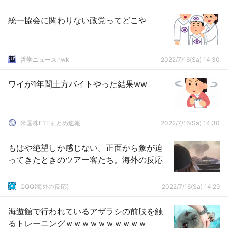
統一協会に関わりない政党ってどこや
哲学ニュースnwk
2022/7/16(Sa) 14:30
ワイが1年間土方バイトやった結果ww
米国株ETFまとめ速報
2022/7/16(Sa) 14:30
もはや絶望しか感じない。正面から象が迫
ってきたときのツアー客たち。海外の反応
QQQ(海外の反応)
2022/7/16(Sa) 14:29
海遊館で行われているアザラシの前肢を触
るトレーニングｗｗｗｗｗｗｗｗｗｗ