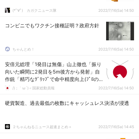
(*ﾟ∀ﾟ)ゞカガクニュース隊
2022/7/16(Sa) 14:50
コンビニでもワクチン接種証明？政府方針
ちゃんとめ！
2022/7/16(Sa) 14:50
安倍元総理「1発目は無傷」山上徹也「振り
向いた瞬間に2発目を5m後方から発射」自
作銃「精巧なｸﾞﾘｯﾌﾟで命中精度向上(ﾌﾟﾛの犯
行」日本「本当に単独犯なのか(最大の疑
/)；｀ω´)＜国家総動員報
2022/7/16(Sa) 14:50
問」→
硬貨製造、過去最低の枚数にキャッシュレス決済が浸透
２ちゃんねるニュース超速まとめ＋
2022/7/16(Sa) 14:45