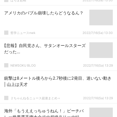
はちま起稿
2022/7/16(Sa) 13:30
アメリカのバブル崩壊したらどうなるん？
哲学ニュースnwk
2022/7/16(Sa) 13:30
【悲報】自民党さん、サタンオールスターズ
だった…
NEWSOKU BLOG
2022/7/16(Sa) 13:29
銃撃は8メートル後ろから2.7秒後に2発目、迷いない動き
| 山上は天才
２ちゃんねるニュース超速まとめ＋
2022/7/16(Sa) 13:29
海外「もうええっちゅうねん！」ビーチバ