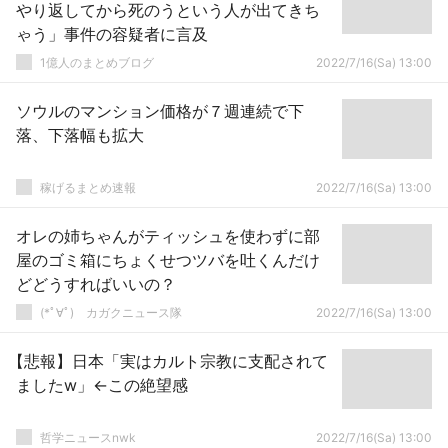
やり返してから死のうという人が出てきち
ゃう」事件の容疑者に言及
1億人のまとめブログ
2022/7/16(Sa) 13:00
ソウルのマンション価格が７週連続で下
落、下落幅も拡大
稼げるまとめ速報
2022/7/16(Sa) 13:00
オレの姉ちゃんがティッシュを使わずに部
屋のゴミ箱にちょくせつツバを吐くんだけ
どどうすればいいの？
(*ﾟ∀ﾟ)ゞカガクニュース隊
2022/7/16(Sa) 13:00
【悲報】日本「実はカルト宗教に支配されて
ましたw」←この絶望感
哲学ニュースnwk
2022/7/16(Sa) 13:00