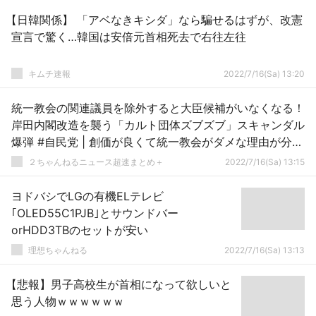
【日韓関係】 「アベなきキシダ」なら騙せるはずが、改憲
宣言で驚く…韓国は安倍元首相死去で右往左往
キムチ速報
2022/7/16(Sa) 13:20
統一教会の関連議員を除外すると大臣候補がいなくなる！
岸田内閣改造を襲う「カルト団体ズブズブ」スキャンダル
爆弾 #自民党 | 創価が良くて統一教会がダメな理由が分か
らん。
２ちゃんねるニュース超速まとめ＋
2022/7/16(Sa) 13:15
ヨドバシでLGの有機ELテレビ
｢OLED55C1PJB｣とサウンドバー
orHDD3TBのセットが安い
理想ちゃんねる
2022/7/16(Sa) 13:13
【悲報】男子高校生が首相になって欲しいと
思う人物ｗｗｗｗｗｗ