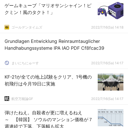
ゲームキューブ「マリオサンシャイン！ピ
クミン！風のタクト！」
ゴールデンタイムズ
2022/7/16(Sa) 14:18
Grundlagen Entwicklung Reinraumtauglicher
Handhabungssysteme IPA IAO PDF Cf8fcac39
まいにちにゅーす
2022/7/16(Sa) 14:17
KF-21が全ての地上試験をクリア、1号機の
初飛行は今月19日に実施
航空万能論GF
2022/7/16(Sa) 14:17
弾けたねえ。自殺者が更に増えるねえ
～ 【韓国】 ソウルのマンション価格が７
週連続で下落、下落幅も拡大