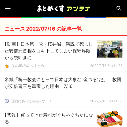
ニュース 2022/07/16 の記事一覧
【動画】日本第一党・桜井誠、演説で死去し
た安倍元首相をコキ下してしまい保守界隈
から袋叩きに
なんJ政治ネタまとめ
2022/7/16(Sa) 14:55
米紙「統一教会にとって日本は大事な“金づる”だ」 教団
が安倍晋三を重宝した理由 7/16
国難にあってもの申す！！
2022/7/16(Sa) 14:55
【悲報】買ってきた寿司がぐちゃぐちゃにな
る