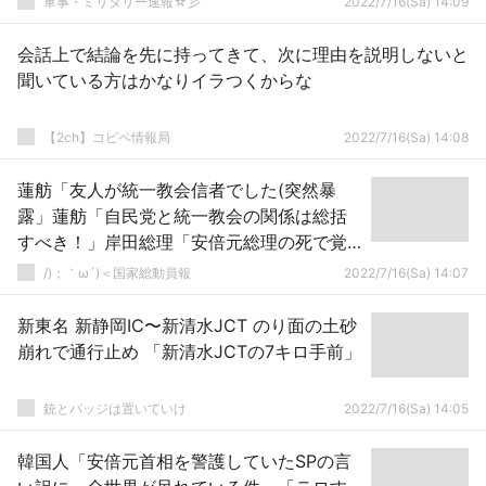
軍事・ミリタリー速報☆彡
2022/7/16(Sa) 14:09
会話上で結論を先に持ってきて、次に理由を説明しないと
聞いている方はかなりイラつくからな
【2ch】コピペ情報局
2022/7/16(Sa) 14:08
蓮舫「友人が統一教会信者でした(突然暴
露」蓮舫「自民党と統一教会の関係は総括
すべき！」岸田総理「安倍元総理の死で覚
醒中」日本「統一教会の政界追放を期
/)；｀ω´)＜国家総動員報
2022/7/16(Sa) 14:07
待！」→
新東名 新静岡IC〜新清水JCT のり面の土砂
崩れで通行止め 「新清水JCTの7キロ手前」
銃とバッジは置いていけ
2022/7/16(Sa) 14:05
韓国人「安倍元首相を警護していたSPの言