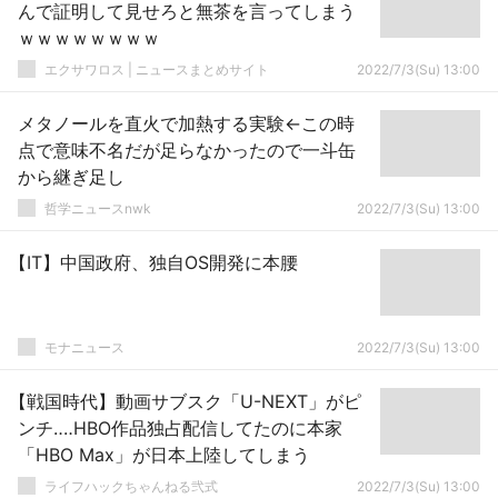
んで証明して見せろと無茶を言ってしまう
ｗｗｗｗｗｗｗｗ
エクサワロス | ニュースまとめサイト
2022/7/3(Su) 13:00
メタノールを直火で加熱する実験←この時
点で意味不名だが足らなかったので一斗缶
から継ぎ足し
哲学ニュースnwk
2022/7/3(Su) 13:00
【IT】中国政府、独自OS開発に本腰
モナニュース
2022/7/3(Su) 13:00
【戦国時代】動画サブスク「U-NEXT」がピ
ンチ‥‥HBO作品独占配信してたのに本家
「HBO Max」が日本上陸してしまう
ライフハックちゃんねる弐式
2022/7/3(Su) 13:00