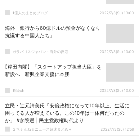
1億人のまとめブログ
2022/7/3(Su) 13:00
海外「銀行から60億ドルの預金がなくなり
抗議する中国人たち」
ガラパゴスジャパン - 海外の反応
2022/7/3(Su) 13:00
【岸田内閣】「スタートアップ担当大臣」を
新設へ 新興企業支援に本腰
政経ch
2022/7/3(Su) 13:00
立民・辻元清美氏「安倍政権になって10年以上、生活に
困ってる人が増えている。この10年は一体何だったの
か」 #参院選 | 民主党政権時代より
２ちゃんねるニュース超速まとめ＋
2022/7/3(Su) 12:59