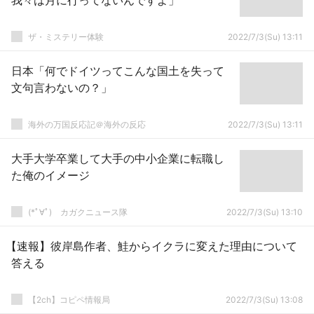
我々は月に行ってないんですよ」
ザ・ミステリー体験
2022/7/3(Su) 13:11
日本「何でドイツってこんな国土を失って
文句言わないの？」
海外の万国反応記＠海外の反応
2022/7/3(Su) 13:11
大手大学卒業して大手の中小企業に転職し
た俺のイメージ
(*ﾟ∀ﾟ)ゞカガクニュース隊
2022/7/3(Su) 13:10
【速報】彼岸島作者、鮭からイクラに変えた理由について
答える
【2ch】コピペ情報局
2022/7/3(Su) 13:08