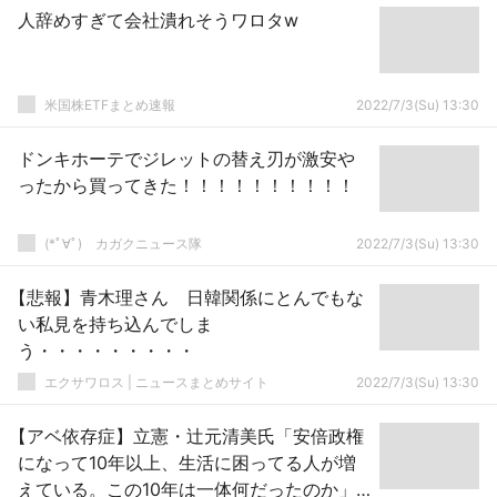
人辞めすぎて会社潰れそうワロタw
米国株ETFまとめ速報
2022/7/3(Su) 13:30
ドンキホーテでジレットの替え刃が激安や
ったから買ってきた！！！！！！！！！！
(*ﾟ∀ﾟ)ゞカガクニュース隊
2022/7/3(Su) 13:30
【悲報】青木理さん 日韓関係にとんでもな
い私見を持ち込んでしま
う・・・・・・・・・
エクサワロス | ニュースまとめサイト
2022/7/3(Su) 13:30
【アベ依存症】立憲・辻元清美氏「安倍政権
になって10年以上、生活に困ってる人が増
えている。この10年は一体何だったのか」