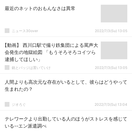
最近のネットのおもんなさは異常
ニュース30over
2022/7/3(Su) 13:05
【動画】 西川口駅で撮り鉄集団による罵声大
会発生の地獄絵図 「もうそろそろコイツら
逮捕してほしい」
銃とバッジは置いていけ
2022/7/3(Su) 13:05
人間よりも高次元な存在がいるとして、彼らはどうやって
生まれたの？
ジオろぐ
2022/7/3(Su) 13:04
テレワークより出勤している人のほうがストレスを感じて
いる--エン派遣調べ