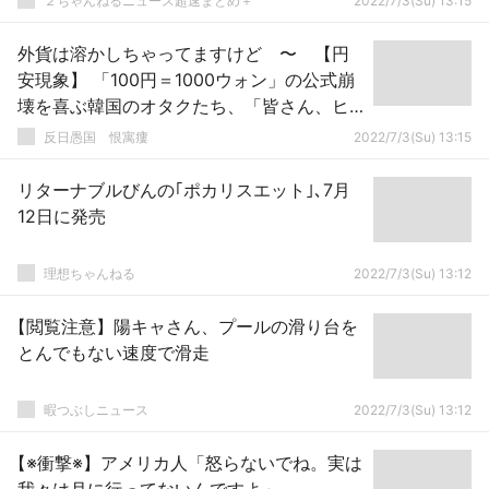
２ちゃんねるニュース超速まとめ＋
2022/7/3(Su) 13:15
外貨は溶かしちゃってますけど 〜 【円
安現象】 「100円＝1000ウォン」の公式崩
壊を喜ぶ韓国のオタクたち、「皆さん、ヒ
サシブリ！」
反日愚国 恨寓瘻
2022/7/3(Su) 13:15
リターナブルびんの｢ポカリスエット｣､7月
12日に発売
理想ちゃんねる
2022/7/3(Su) 13:12
【閲覧注意】陽キャさん、プールの滑り台を
とんでもない速度で滑走
暇つぶしニュース
2022/7/3(Su) 13:12
【※衝撃※】アメリカ人「怒らないでね。実は