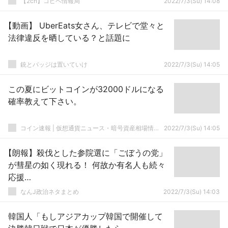
【2ch】コピペ情報局
2022/7/3(Su) 14:08
【動画】 UberEats女さん、テレビで堂々と
法律違反を晒している？と話題に
銃とバッジは置いていけ
2022/7/3(Su) 14:05
この夏にビットコインが32000ドルになる
確率教えて下さい。
コイン速報 | 仮想通貨ニュース・暗号資産相場情報・5chまとめ
2022/7/3(Su) 14:05
【朗報】殺伐とした参院選に「ごぼうの党」
が彗星の如く現れる！ 何故か有名人も続々
応援…
なんJ政治ネタまとめ
2022/7/3(Su) 14:03
韓国人「もしアジアカップ韓国で開催して