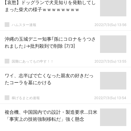
【哀愁】ドッグランで犬見知りを発動してし
まった柴犬の様子ｗｗｗｗｗｗｗｗ
ハムスター速報
2022/7/3(Su) 13:56
沖縄の玉城デニー知事｢孫にコロナをうつさ
れました｣→批判殺到で削除 [7/3]
国難にあってもの申す！！
2022/7/3(Su) 13:55
ワイ、志半ばで亡くなった親友の好きだっ
たコーラを墓にかける
稼げるまとめ速報
2022/7/3(Su) 13:54
複合機、中国国内での設計・製造要求…日米
「事実上の技術強制移転だ」強く懸念