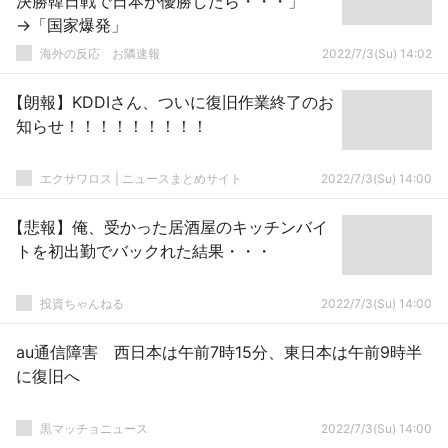
決勝韓日戦で日本が優勝したら・・・」
→「国家爆発」
海外の反応 お隣速報
2022/7/3(Su) 14:02
【朗報】KDDIさん、ついに復旧作業終了のお
知らせ！！！！！！！！！
エクサワロス | ニュースまとめサイト
2022/7/3(Su) 14:00
【悲報】俺、受かった居酒屋のキッチンバイ
トを初出勤でバックれた結果・・・
投資ちゃんねる
2022/7/3(Su) 14:00
au通信障害 西日本は午前7時15分、東日本は午前9時半
に復旧へ
黒マッチョニュース
2022/7/3(Su) 14:00