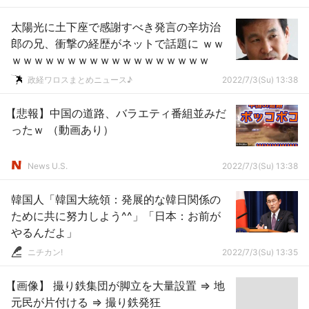
太陽光に土下座で感謝すべき発言の辛坊治
郎の兄、衝撃の経歴がネットで話題に ｗｗ
ｗｗｗｗｗｗｗｗｗｗｗｗｗｗｗｗｗｗ
政経ワロスまとめニュース♪
2022/7/3(Su) 13:38
【悲報】中国の道路、バラエティ番組並みだ
ったｗ （動画あり）
News U.S.
2022/7/3(Su) 13:38
韓国人「韓国大統領：発展的な韓日関係の
ために共に努力しよう^^」「日本：お前が
やるんだよ」
ニチカン!
2022/7/3(Su) 13:35
【画像】 撮り鉄集団が脚立を大量設置 ⇒ 地
元民が片付ける ⇒ 撮り鉄発狂