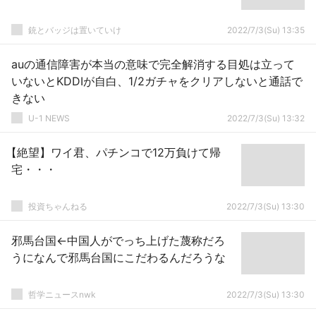
銃とバッジは置いていけ
2022/7/3(Su) 13:35
auの通信障害が本当の意味で完全解消する目処は立って
いないとKDDIが自白、1/2ガチャをクリアしないと通話で
きない
U-1 NEWS
2022/7/3(Su) 13:32
【絶望】ワイ君、パチンコで12万負けて帰
宅・・・
投資ちゃんねる
2022/7/3(Su) 13:30
邪馬台国←中国人がでっち上げた蔑称だろ
うになんで邪馬台国にこだわるんだろうな
哲学ニュースnwk
2022/7/3(Su) 13:30