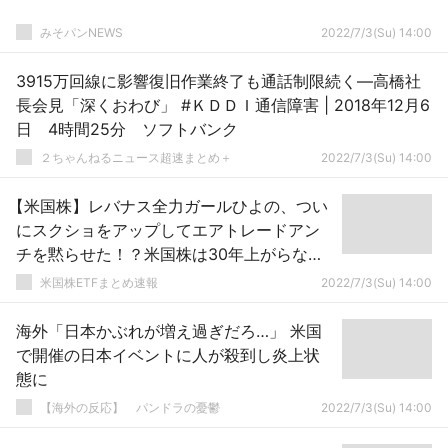
みそパンNEWS
2022/7/3(Su) 14:00
3915万回線に影響復旧作業終了も通話制限続く―高橋社
長会見「深くおわび」 #ＫＤＤＩ通信障害 | 2018年12月6
日 4時間25分 ソフトバンク
２ちゃんねるニュース超速まとめ＋
2022/7/3(Su) 14:00
【米国株】レバナス全力ガールひよの、つい
にスクショをアップしてエアトレードアン
チを黙らせた！？米国株は30年上がらない
可能性！？
米国株ETFまとめ速報
2022/7/3(Su) 14:00
海外「日本かぶれが増え過ぎだろ…」 米国
で開催の日本イベントに人が殺到し炎上状
態に
【海外の反応】 パンドラの憂鬱
2022/7/3(Su) 14:00