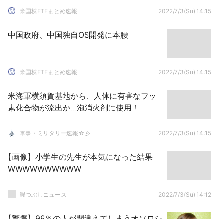
米国株ETFまとめ速報
2022/7/3(Su) 14:15
中国政府、中国独自OS開発に本腰
米国株ETFまとめ速報
2022/7/3(Su) 14:15
米海軍横須賀基地から、人体に有害なフッ
素化合物が流出か…泡消火剤に使用！
軍事・ミリタリー速報☆彡
2022/7/3(Su) 14:15
【画像】小学生の先生が本気になった結果
WWWWWWWWWW
暇つぶしニュース
2022/7/3(Su) 14:12
【驚愕】99％の人が間違えてしまうオソロシ