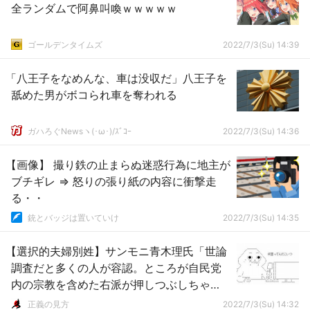
全ランダムで阿鼻叫喚ｗｗｗｗｗ
ゴールデンタイムズ
2022/7/3(Su) 14:39
「八王子をなめんな、車は没収だ」八王子を
舐めた男がボコられ車を奪われる
ガハろぐNewsヽ(･ω･)/ｽﾞｺｰ
2022/7/3(Su) 14:36
【画像】 撮り鉄の止まらぬ迷惑行為に地主が
ブチギレ ⇒ 怒りの張り紙の内容に衝撃走
る・・
銃とバッジは置いていけ
2022/7/3(Su) 14:35
【選択的夫婦別姓】サンモニ青木理氏「世論
調査だと多くの人が容認。ところが自民党
内の宗教を含めた右派が押しつぶしちゃ
う」
正義の見方
2022/7/3(Su) 14:32