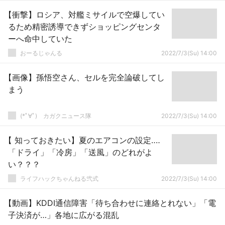
【衝撃】ロシア、対艦ミサイルで空爆してい
るため精密誘導できずショッピングセンタ
ーへ命中していた
おーるじゃんる
2022/7/3(Su) 14:00
【画像】孫悟空さん、セルを完全論破してし
まう
(*ﾟ∀ﾟ)ゞカガクニュース隊
2022/7/3(Su) 14:00
【 知っておきたい】夏のエアコンの設定‥‥
「ドライ」「冷房」「送風」のどれがよ
い？？？
ライフハックちゃんねる弐式
2022/7/3(Su) 14:00
【動画】KDDI通信障害「待ち合わせに連絡とれない」「電
子決済が…」各地に広がる混乱