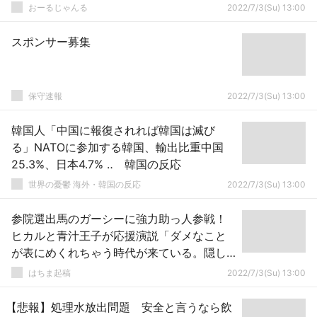
おーるじゃんる
2022/7/3(Su) 13:00
スポンサー募集
保守速報
2022/7/3(Su) 13:00
韓国人「中国に報復されれば韓国は滅び
る」NATOに参加する韓国、輸出比重中国
25.3%、日本4.7% ‥ 韓国の反応
世界の憂鬱 海外・韓国の反応
2022/7/3(Su) 13:00
参院選出馬のガーシーに強力助っ人参戦！
ヒカルと青汁王子が応援演説「ダメなこと
が表にめくれちゃう時代が来ている。隠し
事ができない」
はちま起稿
2022/7/3(Su) 13:00
【悲報】処理水放出問題 安全と言うなら飲