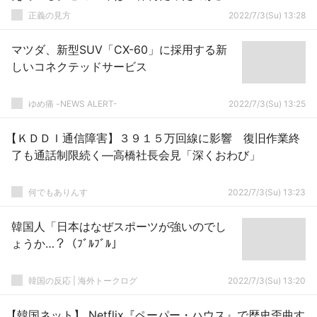
（参院選）
正義の見方
2022/7/3(Su) 13:28
マツダ、新型SUV「CX-60」に採用する新
しいコネクテッドサービス
ゆめ痛 -NEWS ALERT-
2022/7/3(Su) 13:25
【ＫＤＤＩ通信障害】３９１５万回線に影響 復旧作業終
了も通話制限続く―高橋社長会見「深くおわび」
何でもありんす
2022/7/3(Su) 13:23
韓国人「日本はなぜスポーツが強いのでし
ょうか…？（ﾌﾞﾙﾌﾞﾙ」
韓国の反応 | 海外トークログ
2022/7/3(Su) 13:20
【韓国ネット】 Netflix『ペーパー・ハウス』で歴史歪曲す