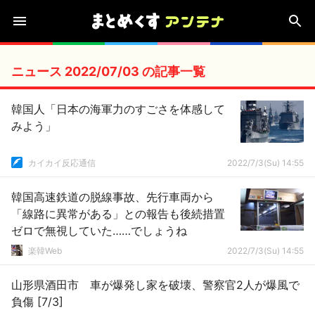
ニュース 2022/07/03 の記事一覧
韓国人「日本の海軍力のすごさを体感して
みよう」
カイカイ反応通信
2022/7/3(Su) 14:55
韓国高速鉄道の脱線事故、先行車両から
「線路に異常がある」との報告も後続措置
ゼロで無視していた……でしょうね
楽韓Web
2022/7/3(Su) 14:55
山形県酒田市 車が爆発し家を破壊、警察官2人が爆風で
負傷 [7/3]