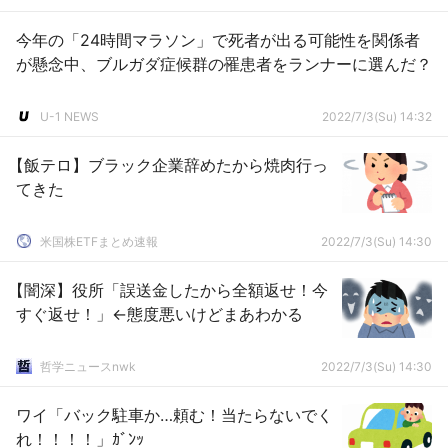
今年の「24時間マラソン」で死者が出る可能性を関係者
が懸念中、ブルガダ症候群の罹患者をランナーに選んだ？
U-1 NEWS
2022/7/3(Su) 14:32
【飯テロ】ブラック企業辞めたから焼肉行っ
てきた
米国株ETFまとめ速報
2022/7/3(Su) 14:30
【闇深】役所「誤送金したから全額返せ！今
すぐ返せ！」←態度悪いけどまあわかる
哲学ニュースnwk
2022/7/3(Su) 14:30
ワイ「バック駐車か…頼む！当たらないでく
れ！！！！」ｶﾞﾝｯ