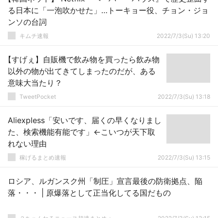
る日本に「一泡吹かせた」…トーキョー役、チョン・ジョ
ンソの台詞
キムチ速報
2022/7/3(Su) 13:20
【すげぇ】自販機で飲み物を買ったら飲み物
以外の物が出てきてしまったのだが、ある
意味大当たり？
TweetPocket
2022/7/3(Su) 13:18
Aliexpless「安いです、届くの早くなりまし
た、検索機能有能です」←こいつが天下取
れない理由
稼げるまとめ速報
2022/7/3(Su) 13:15
ロシア、ルガンスク州「制圧」宣言最後の防衛拠点、陥
落・・・ | 原爆落として正当化してる国だもの