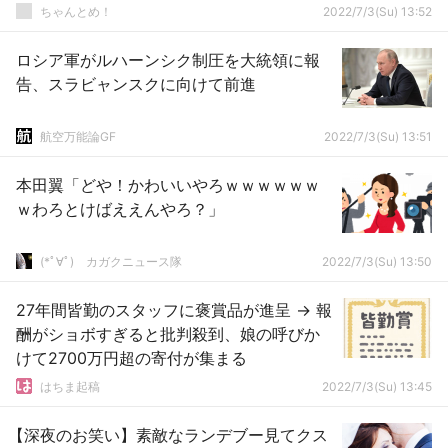
ちゃんとめ！
2022/7/3(Su) 13:52
ロシア軍がルハーンシク制圧を大統領に報
告、スラビャンスクに向けて前進
航空万能論GF
2022/7/3(Su) 13:51
本田翼「どや！かわいいやろｗｗｗｗｗｗ
ｗわろとけばええんやろ？」
(*ﾟ∀ﾟ)ゞカガクニュース隊
2022/7/3(Su) 13:50
27年間皆勤のスタッフに褒賞品が進呈 → 報
酬がショボすぎると批判殺到、娘の呼びか
けて2700万円超の寄付が集まる
はちま起稿
2022/7/3(Su) 13:45
【深夜のお笑い】素敵なランデブー見てクス