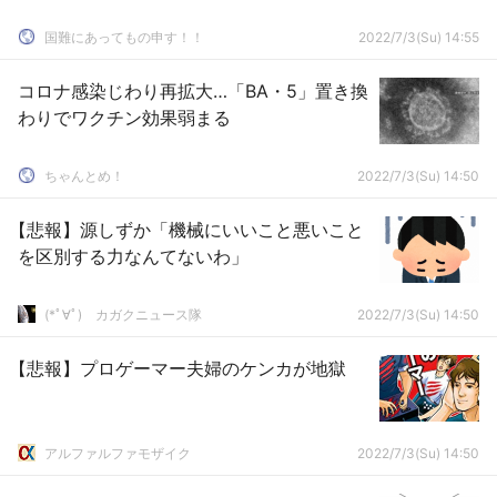
国難にあってもの申す！！
2022/7/3(Su) 14:55
コロナ感染じわり再拡大…「BA・5」置き換
わりでワクチン効果弱まる
ちゃんとめ！
2022/7/3(Su) 14:50
【悲報】源しずか「機械にいいこと悪いこと
を区別する力なんてないわ」
(*ﾟ∀ﾟ)ゞカガクニュース隊
2022/7/3(Su) 14:50
【悲報】プロゲーマー夫婦のケンカが地獄
アルファルファモザイク
2022/7/3(Su) 14:50