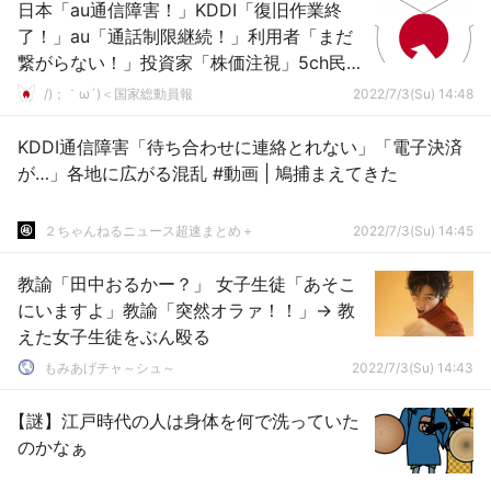
日本「au通信障害！」KDDI「復旧作業終
了！」au「通話制限継続！」利用者「まだ
繋がらない！」投資家「株価注視」5ch民
「寝る前に電源消せ！(電波探して電池減
/)；｀ω´)＜国家総動員報
2022/7/3(Su) 14:48
る」→
KDDI通信障害「待ち合わせに連絡とれない」「電子決済
が…」各地に広がる混乱 #動画 | 鳩捕まえてきた
２ちゃんねるニュース超速まとめ＋
2022/7/3(Su) 14:45
教諭「田中おるかー？」 女子生徒「あそこ
にいますよ」教諭「突然オラァ！！」→ 教
えた女子生徒をぶん殴る
もみあげチャ～シュ～
2022/7/3(Su) 14:43
【謎】江戸時代の人は身体を何で洗っていた
のかなぁ