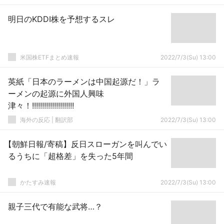
明日のKDDI株を予想するスレ
米国株ETFまとめ速報
2022/7/3(Su) 13:00
英紙「日本のラーメンは中国起源だ！」ラ
ーメンの起源に外国人興味
津々！!!!!!!!!!!!!!!!!!!!!!
海外の反応 | 翻訳部
2022/7/3(Su) 13:00
【朝鮮日報/寄稿】反日スローガンを叫んでい
るうちに「超格差」を失った5年間
かたすみ速報
2022/7/3(Su) 13:00
親子三代で有能な武将…？