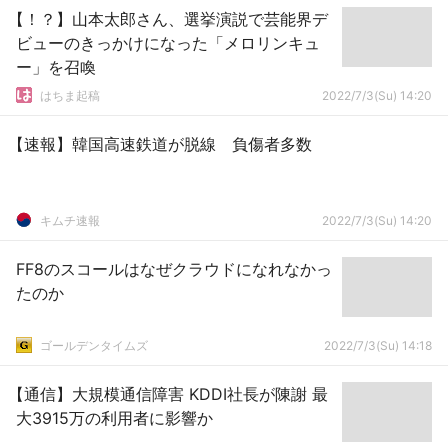
【！？】山本太郎さん、選挙演説で芸能界デ
ビューのきっかけになった「メロリンキュ
ー」を召喚
はちま起稿
2022/7/3(Su) 14:20
【速報】韓国高速鉄道が脱線 負傷者多数
キムチ速報
2022/7/3(Su) 14:20
FF8のスコールはなぜクラウドになれなかっ
たのか
ゴールデンタイムズ
2022/7/3(Su) 14:18
【通信】大規模通信障害 KDDI社長が陳謝 最
大3915万の利用者に影響か