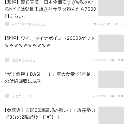
【悲報】渡辺直美「日本物価安すぎw私のい
るNYでは朝目玉焼きとサラダ頼んだら7000
円くらい」
watch＠２ちゃんねる
2022/7/3(Su) 13:01
【速報】ワイ、マイナポイント20000ゲット
ｗｗｗｗｗｗｗｗｗｗ
投資ちゃんねる
2022/7/3(Su) 13:00
『ザ！鉄腕！DASH！！』巨大食堂で1年越し
の伏線回収に成功
くまニュース
2022/7/3(Su) 13:00
【参院選】自民60議席超の勢い！！改憲勢力
で3分の2視野ｷﾀ━(ﾟ∀ﾟ)━!