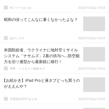
PCパーツまとめ
2022/7/3(Su) 13:03
昭和の頃ってこんなに暑くなかったよな？
あのころの
2022/7/3(Su) 13:03
米国防総省、ウクライナに地対空ミサイル
システム「ナサムズ」2基の供与へ…防空能
力を旧ソ連型から最新鋭に移行！
軍事・ミリタリー速報☆彡
2022/7/3(Su) 13:03
【お絵かき】iPad Proと液タブどっち買うの
がええんや？
汎用型自作PCまとめ
2022/7/3(Su) 13:02