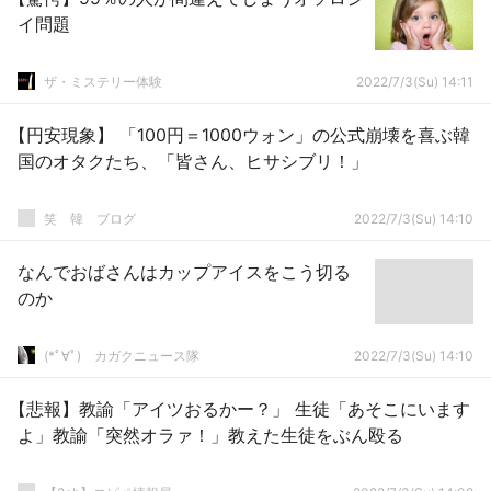
イ問題
ザ・ミステリー体験
2022/7/3(Su) 14:11
【円安現象】 「100円＝1000ウォン」の公式崩壊を喜ぶ韓
国のオタクたち、「皆さん、ヒサシブリ！」
笑 韓 ブログ
2022/7/3(Su) 14:10
なんでおばさんはカップアイスをこう切る
のか
(*ﾟ∀ﾟ)ゞカガクニュース隊
2022/7/3(Su) 14:10
【悲報】教諭「アイツおるかー？」 生徒「あそこにいます
よ」教諭「突然オラァ！」教えた生徒をぶん殴る