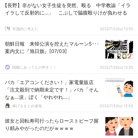
【長野】非がない女子生徒を突然、殴る 中学教諭「イラ
イラして反射的に…」 こぶしで脇腹殴りけが負わせる
常識的に考えた
2022/7/3(Su) 12:55
朝鮮日報 来韓公演を控えたマルーン5･･･
案内文に『旭日旗』[07/03]
国難にあってもの申す！！
2022/7/3(Su) 12:55
バカ「エアコンください！」家電量販店
「注文殺到で納期未定です！」バカ「そん
なぁ…涙」ぼく「やれやれ…」
稼げるまとめ速報
2022/7/3(Su) 12:53
彼女と回転寿司行ったらローストビーフ握
り頼みやがったのだがｗｗｗｗ