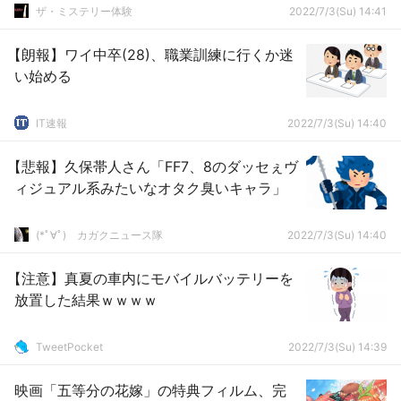
ザ・ミステリー体験
2022/7/3(Su) 14:41
【朗報】ワイ中卒(28)、職業訓練に行くか迷
い始める
IT速報
2022/7/3(Su) 14:40
【悲報】久保帯人さん「FF7、8のダッセぇヴ
ィジュアル系みたいなオタク臭いキャラ」
(*ﾟ∀ﾟ)ゞカガクニュース隊
2022/7/3(Su) 14:40
【注意】真夏の車内にモバイルバッテリーを
放置した結果ｗｗｗｗ
TweetPocket
2022/7/3(Su) 14:39
映画「五等分の花嫁」の特典フィルム、完