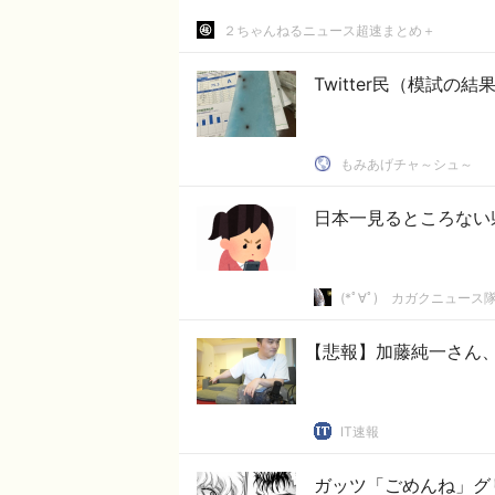
２ちゃんねるニュース超速まとめ＋
Twitter民（模試
もみあげチャ～シュ～
日本一見るところない
(*ﾟ∀ﾟ)ゞカガクニュース
【悲報】加藤純一さん
IT速報
ガッツ「ごめんね」グ