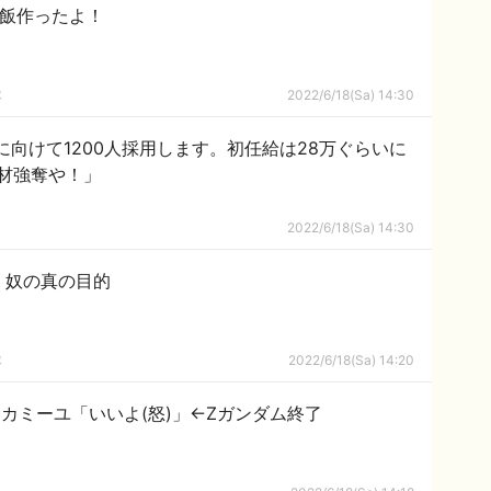
ご飯作ったよ！
隊
2022/6/18(Sa) 14:30
に向けて1200人採用します。初任給は28万ぐらいに
材強奪や！」
2022/6/18(Sa) 14:30
く奴の真の目的
隊
2022/6/18(Sa) 14:20
カミーユ「いいよ(怒)」←Zガンダム終了