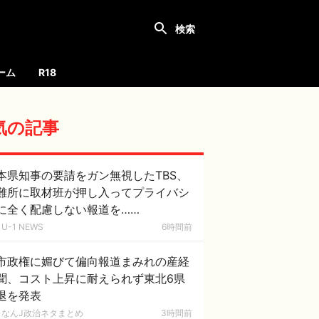
ーム
R18
気の記事
本県知事の要請をガン無視したTBS、
難所に取材班が押し入ってプライバシ
に全く配慮しない報道を……
U-1 NEWS
6時間前
市政権に媚びて偏向報道まみれの産経
聞、コスト上昇に耐えられず東北6県
退を発表
なんJ政治ネタまとめ
3時間前