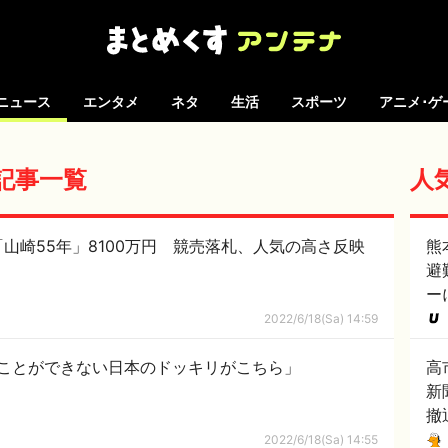
ニュース
エンタメ
ネタ
生活
スポーツ
アニメ･ゲ
の記事一覧
人
山崎55年」8100万円 競売落札、人気の高さ反映
熊
避
ー
2022/6/18(Sa) 14:59
ことができない日本のドッキリがこちら」
高
新
撤
2022/6/18(Sa) 14:55