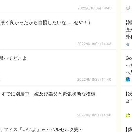
2022/6/18(Sa) 14:45
の結果凄く良かったから自慢したいな……せや！）
韓
査
外
2022/6/18(Sa) 14:43
県ってどこよ
Go
っ
へ
隊
2022/6/18(Sa) 14:40
、すでに別居中。嫁及び義父と緊張状態な模様
【

2022/6/18(Sa) 14:40
リフィス「いいよ」←～ベルセルク完～
【