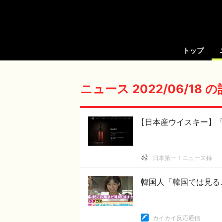
トップ
ニュース 2022/06/18 
【日本産ウイスキー】「
日本第一！ニュース録
韓国人「韓国では見る
カイカイ反応通信