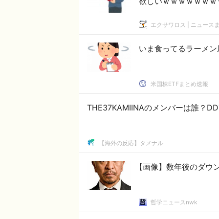
欲しいｗｗｗｗｗｗｗ
エクサワロス | ニュース
いま食ってるラーメン
米国株ETFまとめ速報
THE37KAMIINAのメンバーは誰？
【海外の反応】タメナル
【画像】数年後のダウン
哲学ニュースnwk