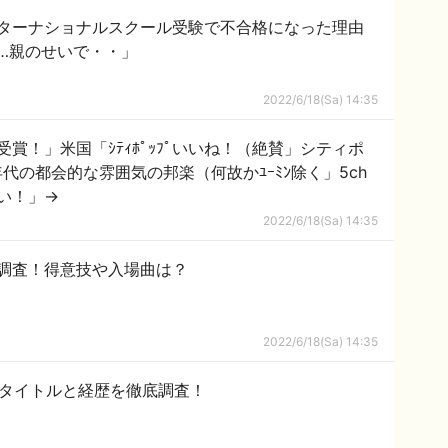
ターナショナルスクール受験で不合格になった理由
…親のせいで・・」
2022/6/18(Sa) 14:35
賞！」米国「ｼﾃｨﾎﾟｯﾌﾟいいね！（絶賛」シティポ
年代の都会的な雰囲気の邦楽（何故かﾕｰﾐﾝ除く」5ch
い！」→
2022/6/18(Sa) 14:35
ki調査！得意技や入場曲は？
2022/6/18(Sa) 14:35
やタイトルと経歴を徹底調査！