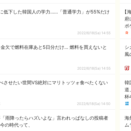
に低下した韓国人の学力……「普通学力」が55%だけ
【
府
ポ
を
2022/6/18(Sa) 14:55
部
金欠で燃料在庫あと5日分だけ… 燃料を買えないと
シ
風
2022/6/18(Sa) 14:55
べさせたい世間VS絶対にマリトッツォ食べたくない
韓
道
杯
で
隊
2022/6/18(Sa) 14:50
あ
ー
評「雨降ったらハズいよな」言われっぱなしの投稿者
海
「反応が世紀末すぎて最高」 #社会 | 今の時代って、
ム