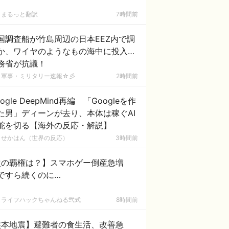
まるっと翻訳
7時間前
国調査船が竹島周辺の日本EEZ内で調
か、ワイヤのようなもの海中に投入…
務省が抗議！
軍事・ミリタリー速報☆彡
2時間前
ogle DeepMind再編 「Googleを作
た男」ディーンが去り、本体は稼ぐAI
舵を切る【海外の反応・解説】
せかはん（世界の反応）
3時間前
次の覇権は？】スマホゲー倒産急増
ですら続くのに…
ライフハックちゃんねる弐式
8時間前
熊本地震】避難者の食生活、改善急