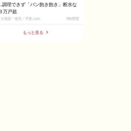
…調理できず「パン飽き飽き」断水な
３万戸超
大地震・前兆・予言.com
9時間前
もっと見る