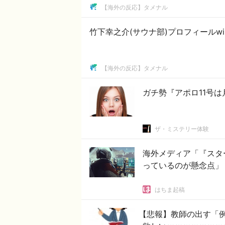
【海外の反応】タメナル
竹下幸之介(サウナ部)プロフィールw
【海外の反応】タメナル
ガチ勢『アポロ11号
ザ・ミステリー体験
海外メディア「『スタ
っているのが懸念点」
はちま起稿
【悲報】教師の出す「