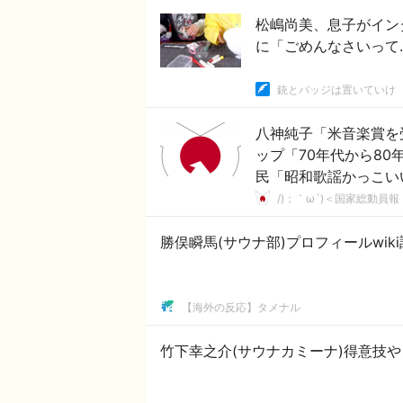
松嶋尚美、息子がイン
に「ごめんなさいって
銃とバッジは置いていけ
八神純子「米音楽賞を受
ップ「70年代から80
民「昭和歌謡かっこい
/)；｀ω´)＜国家総動員報
勝俣瞬馬(サウナ部)プロフィールwi
【海外の反応】タメナル
竹下幸之介(サウナカミーナ)得意技