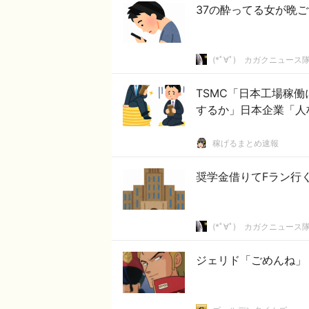
37の酔ってる女が晩
(*ﾟ∀ﾟ)ゞカガクニュース
TSMC「日本工場稼働
するか」日本企業「人
稼げるまとめ速報
奨学金借りてFラン行
(*ﾟ∀ﾟ)ゞカガクニュース
ジェリド「ごめんね」 