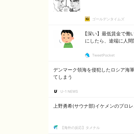
ゴールデンタイムズ
【深い】最低賃金で働
にしたら、途端に人間
TweetPocket
デンマーク領海を侵犯したロシア海
てしまう
U-1 NEWS
上野勇希(サウナ部)イケメンのプロ
【海外の反応】タメナル