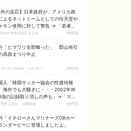
海外の反応】日本政府が、アメリカ政
によるネットミームとしての任天堂や
ケモン使用に対して警告 → 「若者票
集めたいんだろうな」「任天堂の法務
Red4 海外の反応まとめ
6時間前
隊が出てくるぞ」
カ「ヒマワリ全部喰った」 郡山布引
の高原まつり中止
ガハろぐNewsヽ(･ω･)/ｽﾞｺｰ
8時間前
国人「韓国サッカー協会の性接待報
、海外でも大騒ぎに・・・2002年W
4強の記録取り消しの声も」→「マジ
国の恥だ」「2002年まで疑う価値が
海外の反応 お隣速報
6時間前
る」「国民や国が築いた国格をサッカ
選手が足で蹴り飛ばすね」
外「イチローさんマリナーズOBホー
ランダービーに登場しましたよ」