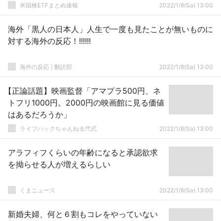
米国株ETFまとめ速報
2022/1/8(Sa) 13:00
海外「黒人の日本人」人生で一度も見たことが無いものに
対する海外の反応！!!!!!!
海外の反応 | 翻訳部
2022/1/8(Sa) 13:00
【正論話題】映画監督「アマプラ500円、ネ
トフリ1000円。2000円の映画館に見る価値
はあるだろうか」
ライフハックちゃんねる弐式
2022/1/8(Sa) 13:00
アラフィフくらいの年齢になると承認欲求
を拗らせる人が増えるらしい
くまニュース
2022/1/8(Sa) 13:00
新婚夫婦、何と６割もコレをやっていない