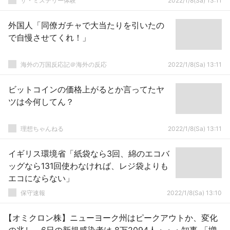
ザ・ミステリー体験
2022/1/8(Sa) 13:11
外国人「同僚ガチャで大当たりを引いたの
で自慢させてくれ！」
海外の万国反応記＠海外の反応
2022/1/8(Sa) 13:11
ビットコインの価格上がるとか言ってたヤ
ツは今何してん？
理想ちゃんねる
2022/1/8(Sa) 13:11
イギリス環境省「紙袋なら3回、綿のエコバ
ッグなら131回使わなければ、レジ袋よりも
エコにならない」
保守速報
2022/1/8(Sa) 13:10
【オミクロン株】ニューヨーク州はピークアウトか、変化