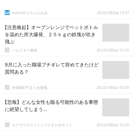
watch＠２ちゃんねる
2022/1/8(Sa) 13:31
【注意喚起】オーブンレンジでペットボトル
を温めた所大爆発、２５ｋｇの鉄塊が吹き
飛ぶ
ハムスター速報
2022/1/8(Sa) 13:30
9月に入った職場ブチギレて辞めてきたけど
質問ある？
米国株ETFまとめ速報
2022/1/8(Sa) 13:30
【悲報】どんな女性も陥る可能性のある事態
に絶望してしまう…
エクサワロス | ニュースまとめサイト
2022/1/8(Sa) 13:30