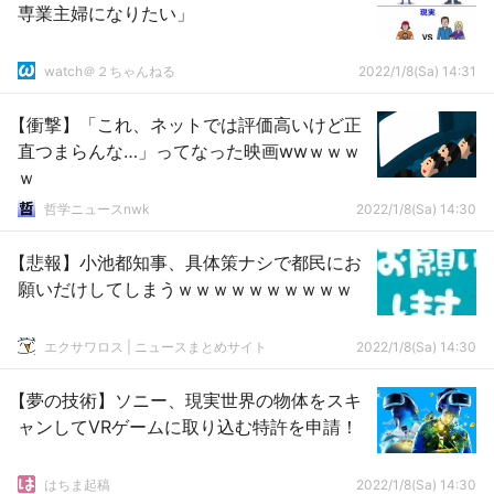
専業主婦になりたい」
watch＠２ちゃんねる
2022/1/8(Sa) 14:31
【衝撃】「これ、ネットでは評価高いけど正
直つまらんな…」ってなった映画wwｗｗｗ
ｗ
哲学ニュースnwk
2022/1/8(Sa) 14:30
【悲報】小池都知事、具体策ナシで都民にお
願いだけしてしまうｗｗｗｗｗｗｗｗｗｗ
エクサワロス | ニュースまとめサイト
2022/1/8(Sa) 14:30
【夢の技術】ソニー、現実世界の物体をスキ
ャンしてVRゲームに取り込む特許を申請！
はちま起稿
2022/1/8(Sa) 14:30