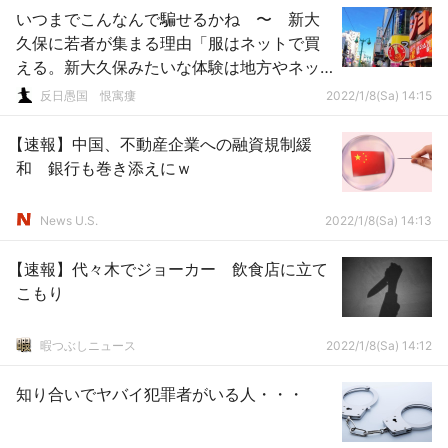
いつまでこんなんで騙せるかね 〜 新大
久保に若者が集まる理由「服はネットで買
える。新大久保みたいな体験は地方やネッ
トでできない」
反日愚国 恨寓瘻
2022/1/8(Sa) 14:15
【速報】中国、不動産企業への融資規制緩
和 銀行も巻き添えにｗ
News U.S.
2022/1/8(Sa) 14:13
【速報】代々木でジョーカー 飲食店に立て
こもり
暇つぶしニュース
2022/1/8(Sa) 14:12
知り合いでヤバイ犯罪者がいる人・・・