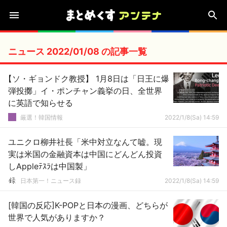
ニュース 2022/01/08 の記事一覧
【ソ・ギョンドク教授】 1月8日は「日王に爆
弾投擲」イ・ポンチャン義挙の日、全世界
に英語で知らせる
厳選！韓国情報
2022/1/8(Sa) 14:59
ユニクロ柳井社長「米中対立なんて嘘。現
実は米国の金融資本は中国にどんどん投資
しAppleﾃｽﾗは中国製」
日本第一！ニュース録
2022/1/8(Sa) 14:59
[韓国の反応]K-POPと日本の漫画、どちらが
世界で人気がありますか？