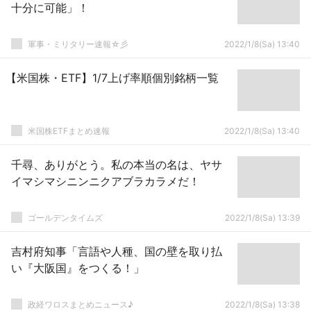
十分に可能」！
軍事・ミリタリー速報☆彡
2022/1/8(Sa) 13:40
【米国株・ETF】1/7上げ率順個別銘柄一覧
米国株ETFまとめ速報
2022/1/8(Sa) 13:40
千尋、ありがとう。私の本当の名は、ヤサ
イマシマシニンニクアブラカラメだ！
ゴールデンタイムズ
2022/1/8(Sa) 13:39
吉村府知事「言語や人種、国の壁を取り払
い『大阪国』をつくる！」
政経ワロスまとめニュース♪
2022/1/8(Sa) 13:38