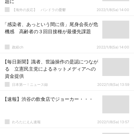
題に
【海外の反応】 パンドラの憂鬱
2022/1/8(Sa) 14:00
「感染者、あっという間に倍」尾身会長が危
機感 高齢者の３回目接種が最優先課題
政経ch
2022/1/8(Sa) 14:00
【毎日新聞】識者、世論操作の是認につなが
る 立憲民主党によるネットメディアへの
資金提供
日本第一！ニュース録
2022/1/8(Sa) 13:59
【速報】渋谷の飲食店でジョーカー・・・
わろたにえん速報
2022/1/8(Sa) 13:57