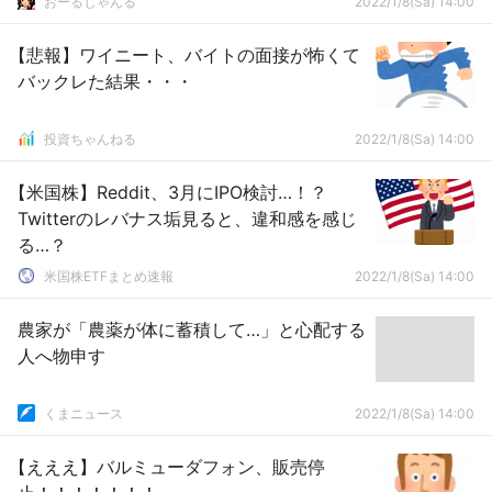
おーるじゃんる
2022/1/8(Sa) 14:00
【悲報】ワイニート、バイトの面接が怖くて
バックレた結果・・・
投資ちゃんねる
2022/1/8(Sa) 14:00
【米国株】Reddit、3月にIPO検討…！？
Twitterのレバナス垢見ると、違和感を感じ
る…？
米国株ETFまとめ速報
2022/1/8(Sa) 14:00
農家が「農薬が体に蓄積して…」と心配する
人へ物申す
くまニュース
2022/1/8(Sa) 14:00
【えええ】バルミューダフォン、販売停