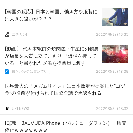
【韓国の反応】日本と韓国、働き方や服装に
は大きな違いが？？？
ニチカン!
2022/1/8(Sa) 13:35
【動画】 代々木駅前の焼肉屋・牛星に刃物男
が店長を人質に立てこもり 「爆弾を持って
いる」と書かれたメモを従業員に渡す
銃とバッジは置いていけ
2022/1/8(Sa) 13:35
世界最大の「メガムリオン」に日本政府が提案した”ゴジ
ラ”の名前が付けられて国際会議で承認される
U-1 NEWS
2022/1/8(Sa) 13:32
【悲報】BALMUDA Phone（バルミューダフォン）、販売
停止ｗｗｗｗｗｗｗ