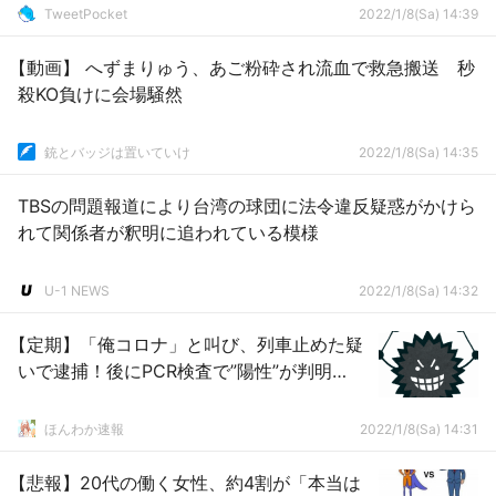
TweetPocket
2022/1/8(Sa) 14:39
【動画】 へずまりゅう、あご粉砕され流血で救急搬送 秒
殺KO負けに会場騒然
銃とバッジは置いていけ
2022/1/8(Sa) 14:35
TBSの問題報道により台湾の球団に法令違反疑惑がかけら
れて関係者が釈明に追われている模様
U-1 NEWS
2022/1/8(Sa) 14:32
【定期】「俺コロナ」と叫び、列車止めた疑
いで逮捕！後にPCR検査で”陽性”が判明…
ほんわか速報
2022/1/8(Sa) 14:31
【悲報】20代の働く女性、約4割が「本当は