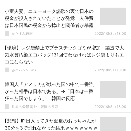
小室夫妻、ニューヨーク謳歌の裏で日本の
税金が投入されていたことが発覚 人件費
は日本国民の税金から捻出と関係者が暴露
かたすみ速報
2022/1/8(Sa) 13:00
【環境】レジ袋禁止でプラスチックゴミが増加 製造で大
気水質汚染エコバッグ131回使わなければレジ袋よりもエ
コにならない
みそパンNEWS
2022/1/8(Sa) 13:00
韓国人「アメリカが戦った国の中で一番強
かった相手は日本である」→「日本は一番
狂った国でしょう」 韓国の反応
世界の憂鬱 海外・韓国の反応
2022/1/8(Sa) 13:00
【悲報】昨日入ってきた派遣のおっちゃんが
30分を3で割れなかった結果ｗｗｗｗｗｗｗ