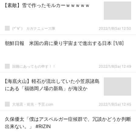
【素敵】雪で作ったモルカーｗｗｗｗｗ
(*ﾟ∀ﾟ)ゞカガクニュース隊
2022/1/8(Sa) 12:50
朝鮮日報 米国の肩に乗り宇宙まで進出する日本 [1/8]
国難にあってもの申す！！
2022/1/8(Sa) 12:49
【海底火山】軽石が流出していた小笠原諸島
にある「福徳岡ノ場の新島」が海没か
大地震・前兆・予言.com
2022/1/8(Sa) 12:45
久保優太「僕はアスペルガー症候群で、冗談かどうか判断
出来ない。」 #RIZIN