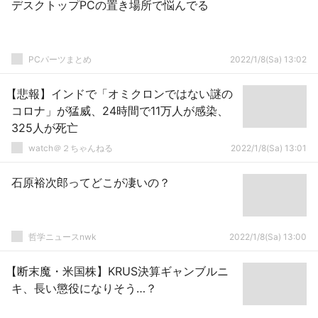
デスクトップPCの置き場所で悩んでる
PCパーツまとめ
2022/1/8(Sa) 13:02
【悲報】インドで「オミクロンではない謎の
コロナ」が猛威、24時間で11万人が感染、
325人が死亡
watch＠２ちゃんねる
2022/1/8(Sa) 13:01
石原裕次郎ってどこが凄いの？
哲学ニュースnwk
2022/1/8(Sa) 13:00
【断末魔・米国株】KRUS決算ギャンブルニ
キ、長い懲役になりそう…？