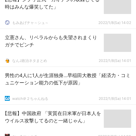
時はみんな爆笑してた」
もみあげチャ～シュ～
2022/1/8(Sa) 14:02
立憲さん、リベラルからも失望されまくり
ガチでピンチ
なんJ政治ネタまとめ
2022/1/8(Sa) 14:01
男性の4人に1人が生涯独身…早稲田大教授「経済力・コミ
ュニケーション能力の低下が原因」
watch＠２ちゃんねる
2022/1/8(Sa) 14:01
【悲報】中国政府 「実質在日米軍が日本人を
ウイルス攻撃してるのと一緒じゃん」