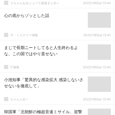
２ちゃんねるニュース超速まとめ＋
2022/1/8(Sa) 13:44
心の底からゾッとした話
ザ・ミステリー体験
2022/1/8(Sa) 13:41
まじで長期ニートしてると人生終わるよ
な。この国ではやり直せない
IT速報
2022/1/8(Sa) 13:40
小池知事「驚異的な感染拡大 感染しないさ
せないを徹底して」
ちゃんとめ！
2022/1/8(Sa) 13:40
韓国軍「北朝鮮の極超音速ミサイル、迎撃