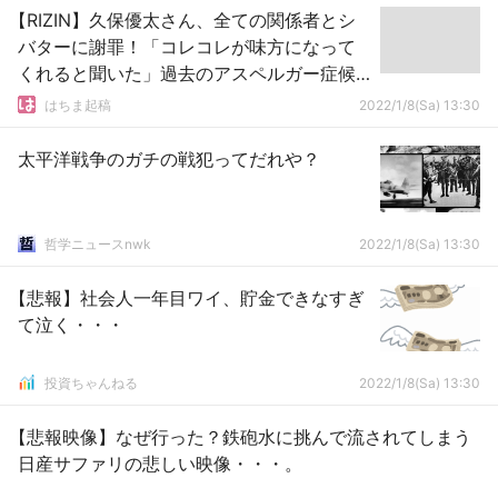
【RIZIN】久保優太さん、全ての関係者とシ
バターに謝罪！「コレコレが味方になって
くれると聞いた」過去のアスペルガー症候
群診断も告白
はちま起稿
2022/1/8(Sa) 13:30
太平洋戦争のガチの戦犯ってだれや？
哲学ニュースnwk
2022/1/8(Sa) 13:30
【悲報】社会人一年目ワイ、貯金できなすぎ
て泣く・・・
投資ちゃんねる
2022/1/8(Sa) 13:30
【悲報映像】なぜ行った？鉄砲水に挑んで流されてしまう
日産サファリの悲しい映像・・・。