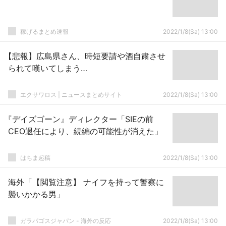
稼げるまとめ速報
2022/1/8(Sa) 13:00
【悲報】広島県さん、時短要請や酒自粛させ
られて嘆いてしまう…
エクサワロス | ニュースまとめサイト
2022/1/8(Sa) 13:00
『デイズゴーン』ディレクター「SIEの前
CEO退任により、続編の可能性が消えた」
はちま起稿
2022/1/8(Sa) 13:00
海外「【閲覧注意】 ナイフを持って警察に
襲いかかる男」
ガラパゴスジャパン - 海外の反応
2022/1/8(Sa) 13:00