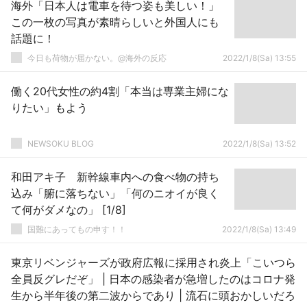
海外「日本人は電車を待つ姿も美しい！」
この一枚の写真が素晴らしいと外国人にも
話題に！
今日も荷物が届かない。@海外の反応
2022/1/8(Sa) 13:55
働く20代女性の約4割「本当は専業主婦にな
りたい」もよう
NEWSOKU BLOG
2022/1/8(Sa) 13:52
和田アキ子 新幹線車内への食べ物の持ち
込み「腑に落ちない」「何のニオイが良く
て何がダメなの」 [1/8]
国難にあってもの申す！！
2022/1/8(Sa) 13:49
東京リベンジャーズが政府広報に採用され炎上「こいつら
全員反グレだぞ」 | 日本の感染者が急増したのはコロナ発
生から半年後の第二波からであり | 流石に頭おかしいだろ