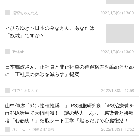
投資ちゃんねる
2022/1/8(Sa) 13:00
＜ひろゆき＞日本のみなさん、あなたは
「奴隷」ですか？
政経ch
2022/1/8(Sa) 13:00
日本郵政さん、正社員と非正社員の待遇格差を縮めるため
に「正社員の休暇を減らす」提案
何でもありんす
2022/1/8(Sa) 12:58
山中伸弥「ﾜｸﾁﾝ接種推奨！」iPS細胞研究所「iPS治療費を
mRNA活用で大幅削減！」謎の勢力「あっ」感染者と接種
者「心筋炎！」細胞シート工学「貼るだけで心臓復活！」
→
/)；｀ω´)＜国家総動員報
2022/1/8(Sa) 12:52