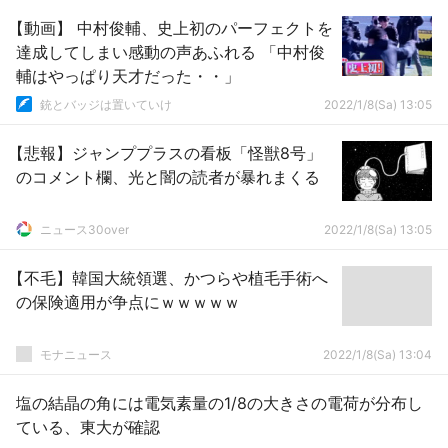
【動画】 中村俊輔、史上初のパーフェクトを
達成してしまい感動の声あふれる 「中村俊
輔はやっぱり天才だった・・」
銃とバッジは置いていけ
2022/1/8(Sa) 13:05
【悲報】ジャンププラスの看板「怪獣8号」
のコメント欄、光と闇の読者が暴れまくる
ニュース30over
2022/1/8(Sa) 13:05
【不毛】韓国大統領選、かつらや植毛手術へ
の保険適用が争点にｗｗｗｗｗ
モナニュース
2022/1/8(Sa) 13:04
塩の結晶の角には電気素量の1/8の大きさの電荷が分布し
ている、東大が確認