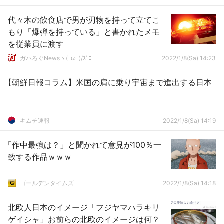
代々木の飲食店で男が刃物を持って立てこ
もり「爆弾を持っている」と書かれたメモ
を従業員に渡す
ガハろぐNewsヽ(･ω･)/ｽﾞｺｰ
2022/1/8(Sa) 14:23
【朝鮮日報コラム】米国の肩に乗り宇宙まで進出する日本
キムチ速報
2022/1/8(Sa) 14:19
「作中最強は？」と聞かれて意見が100％一
致する作品ｗｗｗ
ゴールデンタイムズ
2022/1/8(Sa) 14:18
北欧人日本のイメージ「フジヤマハラキリ
ゲイシャ」お前らの北欧のイメージは何？