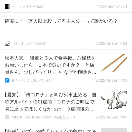
ザ・ミステリー体験
2022/1/8(Sa) 14:11
確実に「一万人以上殺してる主人公」って誰がいる？
【2ch】コピペ情報局
2022/1/8(Sa) 14:08
松本人志 「後輩と３人で食事後。爪楊枝を
お願いしたら「１本で良いですか？」と店
員さん。少しびっくり」 ← なぜか削除され
てしまう・・
銃とバッジは置いていけ
2022/1/8(Sa) 14:05
【愛知】「俺コロナ」と叫び列車止める 自
称アルバイト(20)逮捕「コロナのご時世で
隣に座ってほしくなかった」→逮捕後の
PCR検査で陽性
MIZUHO no KUNI ≪2ch≫特亜ニュース
2022/1/8(Sa) 14:02
【悲報】ジブリ公式「カオナシの収録してる