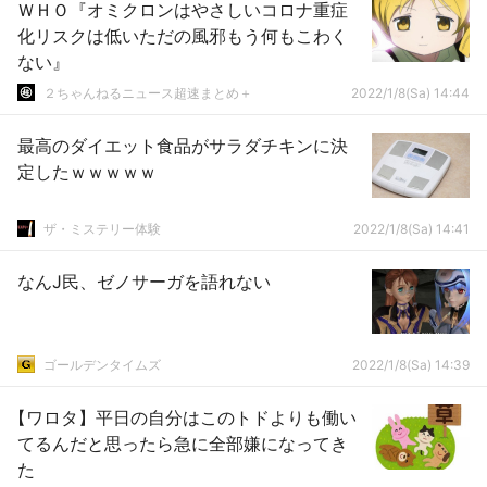
ＷＨＯ『オミクロンはやさしいコロナ重症
化リスクは低いただの風邪もう何もこわく
ない』
２ちゃんねるニュース超速まとめ＋
2022/1/8(Sa) 14:44
最高のダイエット食品がサラダチキンに決
定したｗｗｗｗｗ
ザ・ミステリー体験
2022/1/8(Sa) 14:41
なんJ民、ゼノサーガを語れない
ゴールデンタイムズ
2022/1/8(Sa) 14:39
【ワロタ】平日の自分はこのトドよりも働い
てるんだと思ったら急に全部嫌になってき
た