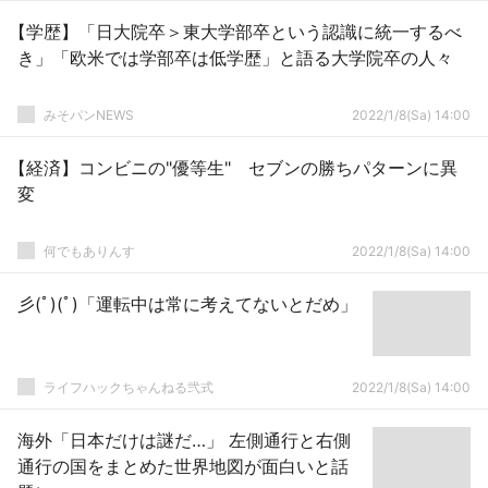
【学歴】「日大院卒＞東大学部卒という認識に統一するべ
き」「欧米では学部卒は低学歴」と語る大学院卒の人々
みそパンNEWS
2022/1/8(Sa) 14:00
【経済】コンビニの"優等生" セブンの勝ちパターンに異
変
何でもありんす
2022/1/8(Sa) 14:00
彡(ﾟ)(ﾟ)「運転中は常に考えてないとだめ」
ライフハックちゃんねる弐式
2022/1/8(Sa) 14:00
海外「日本だけは謎だ…」 左側通行と右側
通行の国をまとめた世界地図が面白いと話