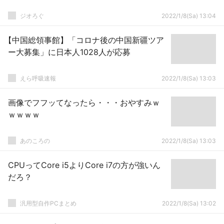
ジオろぐ
2022/1/8(Sa) 13:04
【中国総領事館】「コロナ後の中国新疆ツア
ー大募集」に日本人1028人が応募
えら呼吸速報
2022/1/8(Sa) 13:03
画像でフフッてなったら・・・おやすみｗ
ｗｗｗｗ
あのころの
2022/1/8(Sa) 13:03
CPUってCore i5よりCore i7の方が強いん
だろ？
汎用型自作PCまとめ
2022/1/8(Sa) 13:02