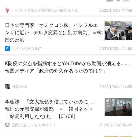
ボイスオブコリア韓国の反応翻訳まとめ
2022/1/8(Sa) 14:58
日本の専門家「オミクロン株、インフルエ
ンザに近い…デルタ変異とは別の病気」＝韓
国の反応
カイカイ反応通信
2022/1/8(Sa) 14:55
K防疫の欠点を指摘するとYouTubeから動画が消える……
韓国メディア「政府の介入があったのでは？」
楽韓Web
2022/1/8(Sa) 14:55
李容洙 「文大統領を信じていたのに…」
韓国の元慰安婦が激怒 ＝ 韓国ネット
「結局利用しただけ」 [01/08]
国難にあってもの申す！！
2022/1/8(Sa) 14:49