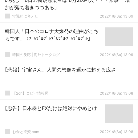
の兆し 6日の新規感染者は 8万2094人・・・知事 「増
加が落ち着きつつある」
常識的に考えた
2022/1/8(Sa) 13:09
韓国人「日本のコロナ大爆発の理由がこち
らです…（ﾌﾞﾙﾌﾞﾙﾌﾞﾙﾌﾞﾙﾌﾞﾙﾌﾞﾙﾌﾞﾙﾌﾞﾙ」
韓国の反応 | 海外トークログ
2022/1/8(Sa) 13:09
【悲報】宇宙さん、人間の想像を遥かに超える広さ
【2ch】コピペ情報局
2022/1/8(Sa) 13:08
【忠告】日本株とFXだけは絶対にやめとけ
お金と投資.com
2022/1/8(Sa) 13:08