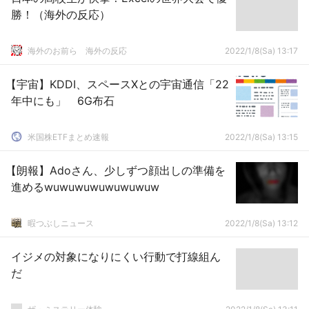
勝！（海外の反応）
海外のお前ら 海外の反応
2022/1/8(Sa) 13:17
【宇宙】KDDI、スペースXとの宇宙通信「22
年中にも」 6G布石
米国株ETFまとめ速報
2022/1/8(Sa) 13:15
【朗報】Adoさん、少しずつ顔出しの準備を
進めるwuwuwuwuwuwuwuw
暇つぶしニュース
2022/1/8(Sa) 13:12
イジメの対象になりにくい行動で打線組ん
だ