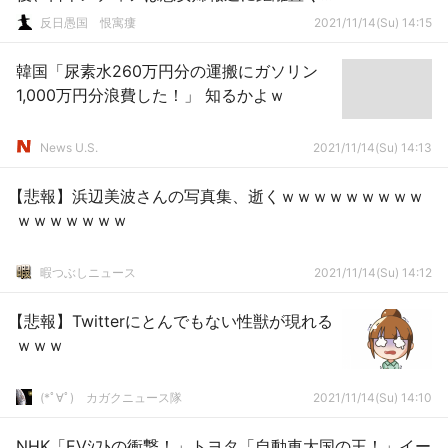
(成川彩／元朝日新聞記者)
反日愚国 恨寓瘻
2021/11/14(Su) 14:15
韓国「尿素水260万円分の運搬にガソリン
1,000万円分浪費した！」 知るかよｗ
News U.S.
2021/11/14(Su) 14:13
【悲報】浜辺美波さんの写真集、逝くｗｗｗｗｗｗｗｗｗ
ｗｗｗｗｗｗｗ
暇つぶしニュース
2021/11/14(Su) 14:12
【悲報】Twitterにとんでもない性獣が現れる
ｗｗｗ
(*ﾟ∀ﾟ)ゞカガクニュース隊
2021/11/14(Su) 14:10
NHK「EVｼﾌﾄの衝撃！」トヨタ「自動車大国の王！」イー