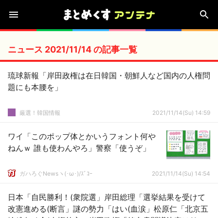
ニュース 2021/11/14 の記事一覧
琉球新報「岸田政権は在日韓国・朝鮮人など国内の人権問
題にも本腰を」
厳選！韓国情報
2021/11/14(Su) 14:59
ワイ「このポップ体とかいうフォント何や
ねんｗ 誰も使わんやろ」警察「使うぞ」
ガハろぐNewsヽ(･ω･)/ｽﾞｺｰ
2021/11/14(Su) 14:54
日本「自民勝利！(衆院選」岸田総理「選挙結果を受けて
改憲進める(断言」謎の勢力「はい(血涙」松原仁「北京五