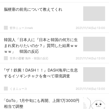
脳梗塞の前兆について教えてくれ
哲学ニュースnwk
2021/11/14(Su) 13:00
韓国人「日本人に『日本と韓国の何方に生
まれ変わりたいのか？』質問した結果ｗｗ
ｗｗ」 韓国の反応
世界の憂鬱 海外・韓国の反応
2021/11/14(Su) 13:00
『ザ！鉄腕！DASH！！』DASH海岸に生息
するイソギンチャクを食べて環境調査
くまニュース
2021/11/14(Su) 13:00
「GoTo」1月中旬にも再開、上限1万3000円
相当で調整