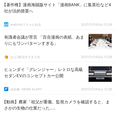
【著作権】漫画海賊版サイト「漫画BANK」に集英社など4
社が法的措置へ
watch＠２ちゃんねる
2021/11/14(Su) 13:28
有識者会議が苦言 「百合漫画の表紙、あま
りにもワンパターンすぎる」
なんJ政治ネタまとめ
2021/11/14(Su) 13:28
ヒュンダイ「グレンジャー」レトロな高級
セダンEVのコンセプトカー公開
ゆめ痛 -NEWS ALERT-
2021/11/14(Su) 13:28
【動画】農家「祖父が重傷。監視カメラを確認すると、ま
さかの生物の仕業だった…」