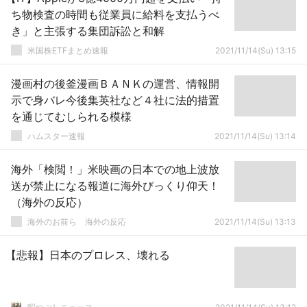
ち物検査の時間も従業員に給料を支払うべ
き」と主張する集団訴訟と和解
米国株ETFまとめ速報
2021/11/14(Su) 13:15
漫画村の後釜漫画ＢＡＮＫの運営、情報開
示で身バレ今後集英社など４社に法的措置
を通じてむしられる模様
ハムスター速報
2021/11/14(Su) 13:14
海外「検閲！」米映画の日本での地上波放
送が禁止になる報道に海外びっくり仰天！
（海外の反応）
海外のお前ら 海外の反応
2021/11/14(Su) 13:13
【悲報】日本のプロレス、壊れる