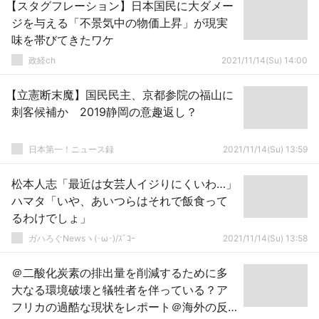
【スタグフレーション】日本国民に大ダメー
ジを与える「不景気中の物価上昇」が現実
味を帯びてきたワケ
政経ch
2021/11/14(Su) 14:00
【立憲断末魔】国民民主、京都参院の福山に
刺客候補か 2019静岡の意趣返し？
日本第一！ニュース録
2021/11/14(Su) 13:59
松本人志「最近は女芸人イジりにくいわ…」
ハマタ「いや、あいつらはそれで飯食って
るわけでしょ」
ガハろぐNewsヽ(･ω･)/ｽﾞｺｰ
2021/11/14(Su) 13:58
＠二酸化炭素の排出量を削減するために多
大なる環境破壊と犠牲者を伴っている？ア
フリカの過酷な現状をレポート＠海外の反