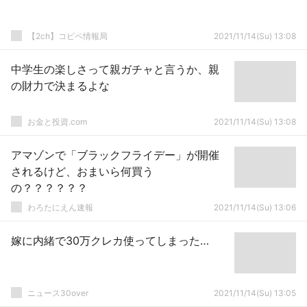
【2ch】コピペ情報局
2021/11/14(Su) 13:08
中学生の楽しさって親ガチャと言うか、親
の財力で決まるよな
お金と投資.com
2021/11/14(Su) 13:08
アマゾンで「ブラックフライデー」が開催
されるけど、おまいら何買う
の？？？？？？
わろたにえん速報
2021/11/14(Su) 13:06
嫁に内緒で30万クレカ使ってしまった…
ニュース30over
2021/11/14(Su) 13:05