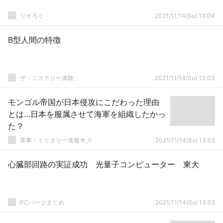
ジオろぐ
2021/11/14(Su) 13:04
B型人間の特徴
ザ・ミステリー体験
2021/11/14(Su) 13:03
モンゴル帝国が日本侵攻にこだわった理由
とは…日本を服属させて海軍を組織したかっ
た？
軍事・ミリタリー速報☆彡
2021/11/14(Su) 13:02
心臓部回路の実証成功 光量子コンピューター 東大
PCパーツまとめ
2021/11/14(Su) 13:02