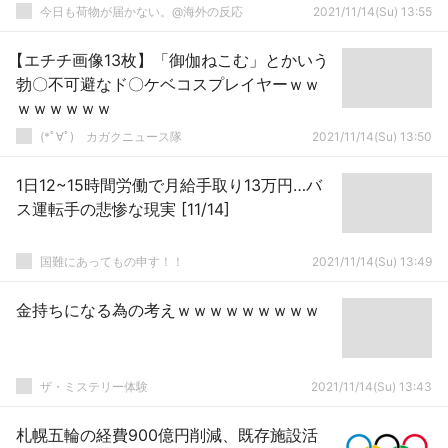
応
今日も荷物が届かない。@海外の反応
2021/11/14(Su) 13:55
【エチチ画像13枚】「御伽ねこむ」とかいう
勃〇不可避なド〇ケベコスプレイヤーｗｗ
ｗｗｗｗｗｗ
(*ﾟ∀ﾟ)ゞカガクニュース隊
2021/11/14(Su) 13:50
1日12~15時間労働で月給手取り13万円…バ
ス運転手の悲惨な現実 [11/14]
国難にあってもの申す！！
2021/11/14(Su) 13:49
金持ちになる為の考えｗｗｗｗｗｗｗｗｗ
ザ・ミステリー体験
2021/11/14(Su) 13:43
札幌五輪の経費900億円削減、既存施設活