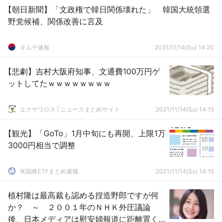
【朝日新聞】「文政権で韓日関係壊れた」 韓国大統領選
野党候補、関係改善に言及
キムチ速報
2021/11/14(Su) 14:20
【悲劇】吉村大阪府知事、文通費100万円ゲ
ットしてたｗｗｗｗｗｗｗｗ
エクサワロス | ニュースまとめサイト
2021/11/14(Su) 14:15
【観光】「GoTo」1月中旬にも再開、上限1万
3000円相当で調整
米国株ETFまとめ速報
2021/11/14(Su) 14:15
植村隆は最高裁も認める捏造野郎ですが何
か？ ～ ２００１年のＮＨＫ外圧議論
後、日本メディアは慰安婦報道に距離置く