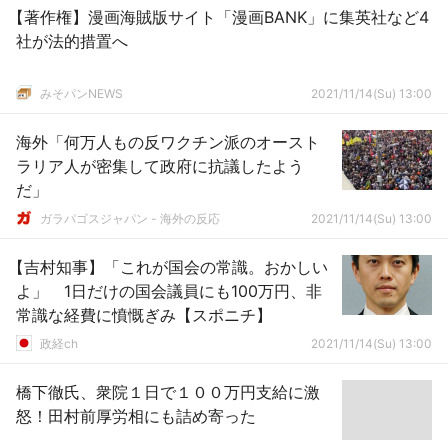
【著作権】漫画海賊版サイト「漫画BANK」に集英社など4
社が法的措置へ
みそパンNEWS
2021/11/14(Su) 13:00
海外「何万人もの反ワクチン派のオースト
ラリア人が密集して政府に抗議したよう
だ」
ガラパゴスジャパン - 海外の反応
2021/11/14(Su) 13:00
【吉村知事】「これが国会の常識。おかしい
よ」 1日だけの国会議員にも100万円、非
常識な経費に憤慨ぎみ【スポニチ】
政経ch
2021/11/14(Su) 13:00
橋下徹氏、衆院１日で１００万円支給に激
怒！田村前厚労相にも詰め寄った