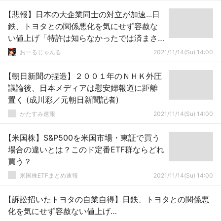
【悲報】日本の大企業同士の対立が加速...日
鉄、トヨタとの関係悪化を気にせず容赦な
い値上げ「特許は知らなかったでは済まさ
れない」
おーるじゃんる
2021/11/14(Su) 14:00
【朝日新聞の捏造】２００１年のＮＨＫ外圧
議論後、日本メディアは慰安婦報道に距離
置く (成川彩／元朝日新聞記者)
かたすみ速報
2021/11/14(Su) 14:00
【米国株】S&P500を米国市場・東証で買う
場合の違いとは？このド定番ETF群ならどれ
買う？
米国株ETFまとめ速報
2021/11/14(Su) 14:00
【訴訟招いたトヨタの自業自得】日鉄、トヨタとの関係悪
化を気にせず容赦ない値上げ…