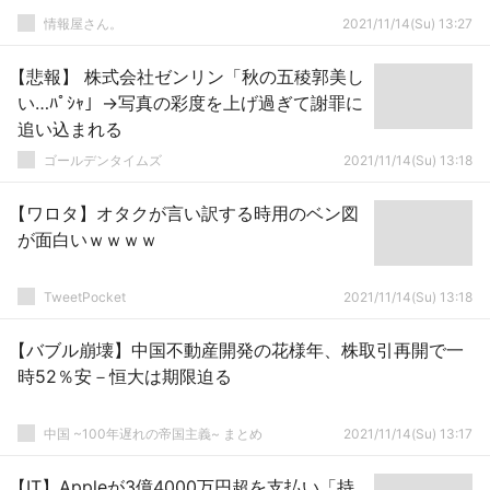
情報屋さん。
2021/11/14(Su) 13:27
【悲報】 株式会社ゼンリン「秋の五稜郭美し
い…ﾊﾟｼｬ」→写真の彩度を上げ過ぎて謝罪に
追い込まれる
ゴールデンタイムズ
2021/11/14(Su) 13:18
【ワロタ】オタクが言い訳する時用のベン図
が面白いｗｗｗｗ
TweetPocket
2021/11/14(Su) 13:18
【バブル崩壊】中国不動産開発の花様年、株取引再開で一
時52％安－恒大は期限迫る
中国 ~100年遅れの帝国主義~ まとめ
2021/11/14(Su) 13:17
【IT】Appleが3億4000万円超を支払い「持