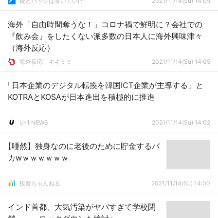
銃とバッジは置いていけ
2021/11/14(Su) 14:05
海外「自由時間奪うな！」コロナ禍で鮮明に？会社での
『飲み会』をしたくない派多数の日本人に海外興味津々
（海外反応）
­海外反応 キキミミ
2021/11/14(Su) 14:05
「日本企業のデジタル転換を韓国ICT企業が主導する」と
KOTRAとKOSAが日本進出を積極的に推進
U-1 NEWS
2021/11/14(Su) 14:02
【唖然】独身なのに老後のために貯金するバ
カwｗｗｗｗｗｗ
投資ちゃんねる
2021/11/14(Su) 14:00
インド首都、大気汚染がヤバすぎて学校閉