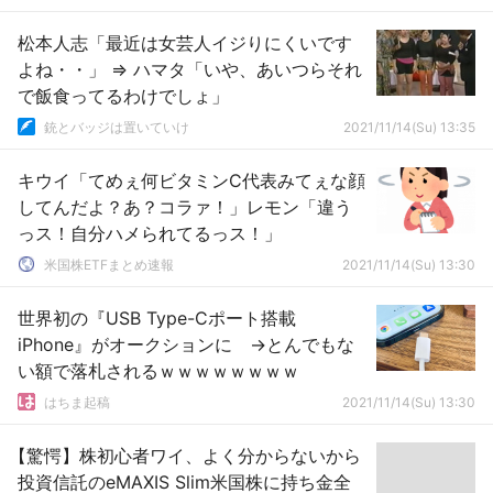
松本人志「最近は女芸人イジりにくいです
よね・・」 ⇒ ハマタ「いや、あいつらそれ
で飯食ってるわけでしょ」
銃とバッジは置いていけ
2021/11/14(Su) 13:35
キウイ「てめぇ何ビタミンC代表みてぇな顔
してんだよ？あ？コラァ！」レモン「違う
っス！自分ハメられてるっス！」
米国株ETFまとめ速報
2021/11/14(Su) 13:30
世界初の『USB Type-Cポート搭載
iPhone』がオークションに →とんでもな
い額で落札されるｗｗｗｗｗｗｗｗ
はちま起稿
2021/11/14(Su) 13:30
【驚愕】株初心者ワイ、よく分からないから
投資信託のeMAXIS Slim米国株に持ち金全