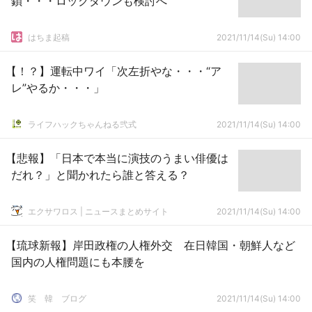
鎖・・・ロックダウンも検討へ
はちま起稿
2021/11/14(Su) 14:00
【！？】運転中ワイ「次左折やな・・・“ア
レ”やるか・・・」
ライフハックちゃんねる弐式
2021/11/14(Su) 14:00
【悲報】「日本で本当に演技のうまい俳優は
だれ？」と聞かれたら誰と答える？
エクサワロス | ニュースまとめサイト
2021/11/14(Su) 14:00
【琉球新報】岸田政権の人権外交 在日韓国・朝鮮人など
国内の人権問題にも本腰を
笑 韓 ブログ
2021/11/14(Su) 14:00