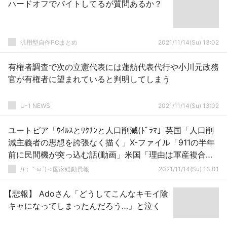
ハードオフでバイトしてるが質問あるか？
汎用型自作PCまとめ
2021/11/14(Su) 13:02
有権者調査で次の立憲代表には蓮舫代表代行や小川元政務
官が有権者に望まれていると判明してしまう
U-1 NEWS
2021/11/14(Su) 13:02
ユートピア「ｳｲﾙｽとﾜｸﾁﾝと人口削減(ﾄﾞﾗﾏ」英国「人口削
減主義者の思想を誇張なく描く」X-ファイル「911の半年
前に民間機が突っ込む話(動画」米国「理由は軍産複合
体」→
/)；｀ω´)＜国家総動員報
2021/11/14(Su) 13:01
【悲報】 Adoさん「どうしてこんなキモイ陰
キャになってしまったんだろう…」と泣く