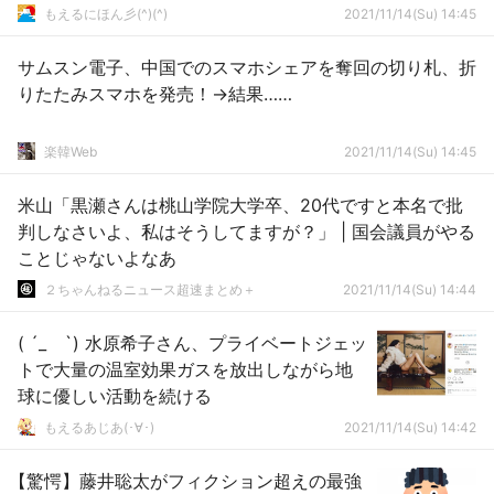
もえるにほん彡(^)(^)
2021/11/14(Su) 14:45
サムスン電子、中国でのスマホシェアを奪回の切り札、折
りたたみスマホを発売！→結果……
楽韓Web
2021/11/14(Su) 14:45
米山「黒瀬さんは桃山学院大学卒、20代ですと本名で批
判しなさいよ、私はそうしてますが？」 | 国会議員がやる
ことじゃないよなあ
２ちゃんねるニュース超速まとめ＋
2021/11/14(Su) 14:44
( ´_ゝ`) 水原希子さん、プライベートジェッ
トで大量の温室効果ガスを放出しながら地
球に優しい活動を続ける
もえるあじあ(･∀･)
2021/11/14(Su) 14:42
【驚愕】藤井聡太がフィクション超えの最強