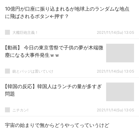
10億円が口座に振り込まれるが地球上のランダムな地点
に飛ばされるボタン←押す？
大艦巨砲主義！
2021/11/14(Su) 13:05
【動画】 今日の東京雪祭で子供の夢が木端微
塵になる大事件発生ｗｗ
銃とバッジは置いていけ
2021/11/14(Su) 13:05
【韓国の反応】韓国人はランチの量が多すぎ
問題
ニチカン!
2021/11/14(Su) 13:05
宇宙の始まりで無からどうやってっていうけど