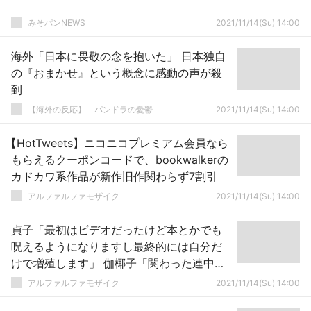
みそパンNEWS
2021/11/14(Su) 14:00
海外「日本に畏敬の念を抱いた」 日本独自
の『おまかせ』という概念に感動の声が殺
到
【海外の反応】 パンドラの憂鬱
2021/11/14(Su) 14:00
【HotTweets】ニコニコプレミアム会員なら
もらえるクーポンコードで、bookwalkerの
カドカワ系作品が新作旧作関わらず7割引
アルファルファモザイク
2021/11/14(Su) 14:00
貞子「最初はビデオだったけど本とかでも
呪えるようになりますし最終的には自分だ
けで増殖します」 伽椰子「関わった連中全
員呪います」
アルファルファモザイク
2021/11/14(Su) 14:00