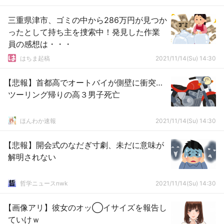
三重県津市、ゴミの中から286万円が見つか
ったとして持ち主を捜索中！発見した作業
員の感想は・・・
はちま起稿
2021/11/14(Su) 14:30
【悲報】首都高でオートバイが側壁に衝突…
ツーリング帰りの高３男子死亡
ほんわか速報
2021/11/14(Su) 14:30
【悲報】開会式のなだぎ寸劇、未だに意味が
解明されない
哲学ニュースnwk
2021/11/14(Su) 14:30
【画像アリ】彼女のオッ◯イサイズを報告し
ていけｗ