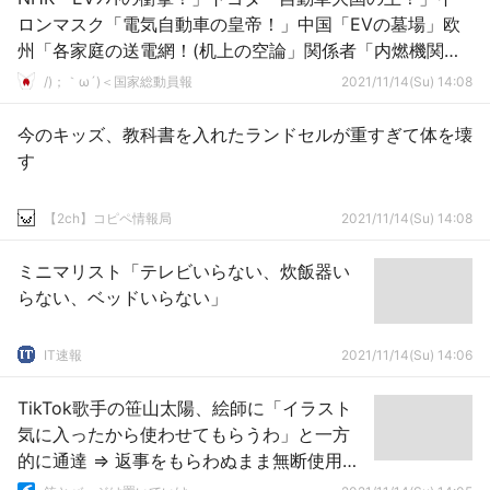
ロンマスク「電気自動車の皇帝！」中国「EVの墓場」欧
州「各家庭の送電網！(机上の空論」関係者「内燃機関の
時代続く！」→
/)；｀ω´)＜国家総動員報
2021/11/14(Su) 14:08
今のキッズ、教科書を入れたランドセルが重すぎて体を壊
す
【2ch】コピペ情報局
2021/11/14(Su) 14:08
ミニマリスト「テレビいらない、炊飯器い
らない、ベッドいらない」
IT速報
2021/11/14(Su) 14:06
TikTok歌手の笹山太陽、絵師に「イラスト
気に入ったから使わせてもらうわ」と一方
的に通達 ⇒ 返事をもらわぬまま無断使用し
炎上