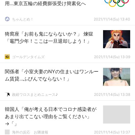
用…東京五輪の経費膨張受け簡素化へ
ちゃんとめ！
2021/11/14(Su) 13:40
猗窩座「お前も鬼にならないか？」 煉獄
「竈門少年！ここは一旦退却しよう！」
ゴールデンタイムズ
2021/11/14(Su) 13:39
関係者「小室夫妻のNYの住まいはワンルー
ム賃貸…ふびんでならない！」
政経ワロスまとめニュース♪
2021/11/14(Su) 13:38
韓国人「俺が考える日本でコロナ感染者が
あまり出てこない理由をご覧ください」
→「」
海外の反応 お隣速報
2021/11/14(Su) 13:37