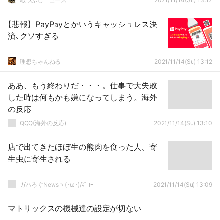
暇つぶしニュース
2021/11/14(Su) 13:12
【悲報】PayPayとかいうキャッシュレス決
済､クソすぎる
理想ちゃんねる
2021/11/14(Su) 13:12
ああ、もう終わりだ・・・。仕事で大失敗
した時は何もかも嫌になってしまう。海外
の反応
QQQ(海外の反応)
2021/11/14(Su) 13:10
店で出てきたほぼ生の熊肉を食った人、寄
生虫に寄生される
ガハろぐNewsヽ(･ω･)/ｽﾞｺｰ
2021/11/14(Su) 13:09
マトリックスの機械達の設定が切ない