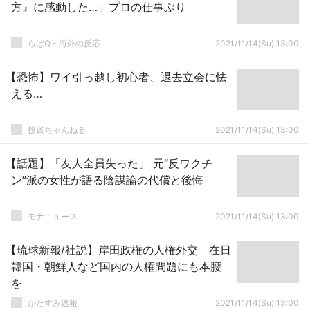
方』に感動した…」プロの仕事ぶり
らばQ - 海外の反応
2021/11/14(Su) 13:00
【恐怖】ワイ引っ越し初心者、退去立会に怯
える…
投資ちゃんねる
2021/11/14(Su) 13:00
【話題】「友人全員失った」 元“反ワクチ
ン”派の女性が語る陰謀論の代償と後悔
モナニュース
2021/11/14(Su) 13:00
【琉球新報/社説】岸田政権の人権外交 在日
韓国・朝鮮人など国内の人権問題にも本腰
を
かたすみ速報
2021/11/14(Su) 13:00