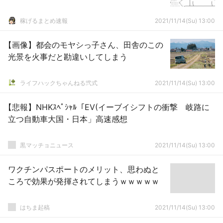
稼げるまとめ速報
2021/11/14(Su) 13:00
【画像】都会のモヤシっ子さん、田舎のこの
光景を火事だと勘違いしてしまう
ライフハックちゃんねる弐式
2021/11/14(Su) 13:00
【悲報】NHKｽﾍﾟｼｬﾙ「EV(イーブイシフトの衝撃 岐路に
立つ自動車大国・日本」高速感想
黒マッチョニュース
2021/11/14(Su) 13:00
ワクチンパスポートのメリット、思わぬと
ころで効果が発揮されてしまうｗｗｗｗｗ
はちま起稿
2021/11/14(Su) 13:00