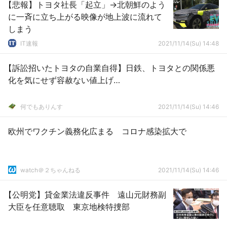
【悲報】トヨタ社長「起立」→北朝鮮のよう
に一斉に立ち上がる映像が地上波に流れて
しまう
IT速報
2021/11/14(Su) 14:48
【訴訟招いたトヨタの自業自得】日鉄、トヨタとの関係悪
化を気にせず容赦ない値上げ…
何でもありんす
2021/11/14(Su) 14:46
欧州でワクチン義務化広まる コロナ感染拡大で
watch＠２ちゃんねる
2021/11/14(Su) 14:46
【公明党】貸金業法違反事件 遠山元財務副
大臣を任意聴取 東京地検特捜部