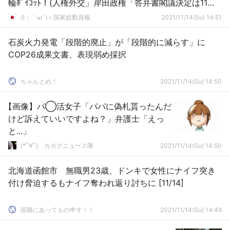
輪ﾎﾞｲｺｯﾄ！(人権外交」岸田政権「答弁書閣議決定は11月
19日！」→
/)；｀ω´)＜国家総動員報
2021/11/14(Su) 14:51
石炭火力発電「段階的廃止」が「段階的に減らす」に
COP26成果文書、表現弱め採択
ちゃんとめ！
2021/11/14(Su) 14:50
【画像】パ◯活女子「パパに偽札貰ったんだ
けど訴えていいですよね？」弁護士「えっ
と...」
(*ﾟ∀ﾟ)ゞカガクニュース隊
2021/11/14(Su) 14:50
北海道函館市 無職男23歳、ドンキで女性にナイフ突き
付け脅迫するもナイフ奪われ返り討ちに [11/14]
国難にあってもの申す！！
2021/11/14(Su) 14:49