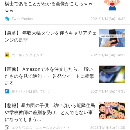
棋士であることがわかる画像がこちらｗｗ
ｗｗ
TweetPocket
2021/11/14(Su) 14:39
【急募】 年収大幅ダウンを伴うキャリアチェ
ンジの是非
ゴールデンタイムズ
2021/11/14(Su) 14:39
【画像】 Amazonで本を注文したら、 届い
たものを見て絶句・・ 告発ツイートに衝撃
走る
銃とバッジは置いていけ
2021/11/14(Su) 14:35
【悲報】暴力団の子供、幼い頃から近隣住民
や学校教師の差別を受け、とんでもない事
になってしまう…
エクサワロス | ニュースまとめサイト
2021/11/14(Su) 14:30