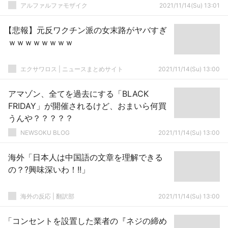
アルファルファモザイク
2021/11/14(Su) 13:01
【悲報】元反ワクチン派の女末路がヤバすぎ
ｗｗｗｗｗｗｗｗ
エクサワロス | ニュースまとめサイト
2021/11/14(Su) 13:00
アマゾン、全てを過去にする「BLACK
FRIDAY」が開催されるけど、おまいら何買
うんや？？？？？
NEWSOKU BLOG
2021/11/14(Su) 13:00
海外「日本人は中国語の文章を理解できる
の？?興味深いわ！!!」
海外の反応 | 翻訳部
2021/11/14(Su) 13:00
「コンセントを設置した業者の『ネジの締め