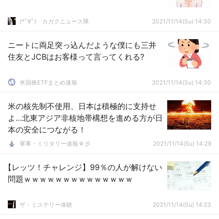
(*ﾟ∀ﾟ)ゞカガクニュース隊
2021/11/14(Su) 14:30
ニートに両足突っ込んだような僕にも三井
住友とJCBはお客様って言ってくれる?
米国株ETFまとめ速報
2021/11/14(Su) 14:30
米の核先制不使用、日本は積極的に支持せ
よ…北東アジア非核地帯構想を進める方が日
本の安全につながる！
軍事・ミリタリー速報☆彡
2021/11/14(Su) 14:29
【レッツ！チャレンジ】99％の人が解けない
問題ｗｗｗｗｗｗｗｗｗｗｗｗｗｗ
ザ・ミステリー体験
2021/11/14(Su) 14:23