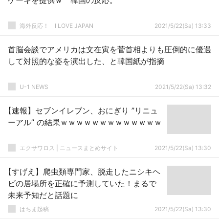
ケーキを提供ｗ 韓国の反応。
海外反応！ I LOVE JAPAN
2021/5/22(Sa) 13:33
首脳会談でアメリカは文在寅を菅首相よりも圧倒的に優遇
して対照的な姿を演出した、と韓国紙が指摘
U-1 NEWS
2021/5/22(Sa) 13:32
【速報】セブンイレブン、おにぎり ”リニュ
ーアル” の結果ｗｗｗｗｗｗｗｗｗｗｗｗｗ
エクサワロス | ニュースまとめサイト
2021/5/22(Sa) 13:30
【すげえ】爬虫類専門家、脱走したニシキヘ
ビの居場所を正確に予測していた！まるで
未来予知だと話題に
はちま起稿
2021/5/22(Sa) 13:30