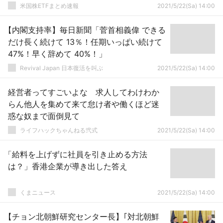
米国株ETFまとめ速報
2021/5/22(Sa) 14:00
【内閣支持率】毎日新聞「菅首相義偉 できる
だけ長く続けて 13％！任期いっぱい続けて
47%！早く辞めて 40%！」
Revival Japan 日本復活を叫ぶ
2021/5/22(Sa) 14:00
経営者ってすごいよな 求人してわけわか
らん他人を集めて来て怠け者や働くほど迷
惑な奴まで面倒見て
ライフハックちゃんねる弐式
2021/5/22(Sa) 14:00
「給料を上げずに社員を引き止める方法
は？」香港企業が導き出した答え
くまニュース
2021/5/22(Sa) 14:00
【チョン北朝鮮研究センター長】｢対北朝鮮