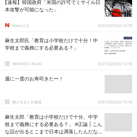
【速報】韓国政府「米国の許可でミサイル日
本攻撃が可能になった」
News U.S.
2021/5/22(Sa) 13:18
麻生太郎氏「教育は小学校だけで十分！中
学校まで義務にする必要ある？」
NEWSOKU BLOG
2021/5/22(Sa) 13:18
週に一度のお寿司きたー！
稼げるまとめ速報
2021/5/22(Sa) 13:18
麻生太郎「教育は小学校だけで十分。中学
校まで義務にする必要ある？」 #正論 | こん
な話が出るとこまで日本は凋落したんだな