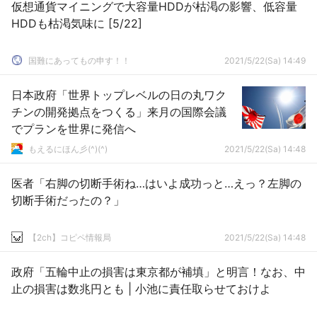
仮想通貨マイニングで大容量HDDが枯渇の影響、低容量
HDDも枯渇気味に [5/22]
国難にあってもの申す！！
2021/5/22(Sa) 14:49
日本政府「世界トップレベルの日の丸ワク
チンの開発拠点をつくる」来月の国際会議
でプランを世界に発信へ
もえるにほん彡(^)(^)
2021/5/22(Sa) 14:48
医者「右脚の切断手術ね…はいよ成功っと…えっ？左脚の
切断手術だったの？」
【2ch】コピペ情報局
2021/5/22(Sa) 14:48
政府「五輪中止の損害は東京都が補填」と明言！なお、中
止の損害は数兆円とも | 小池に責任取らせておけよ