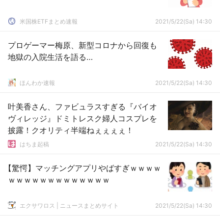
米国株ETFまとめ速報
2021/5/22(Sa) 14:30
プロゲーマー梅原、新型コロナから回復も
地獄の入院生活を語る…
ほんわか速報
2021/5/22(Sa) 14:30
叶美香さん、ファビュラスすぎる『バイオ
ヴィレッジ』ドミトレスク婦人コスプレを
披露！クオリティ半端ねぇぇぇぇ！
はちま起稿
2021/5/22(Sa) 14:30
【驚愕】マッチングアプリやばすぎｗｗｗｗ
ｗｗｗｗｗｗｗｗｗｗｗｗｗ
エクサワロス | ニュースまとめサイト
2021/5/22(Sa) 14:30