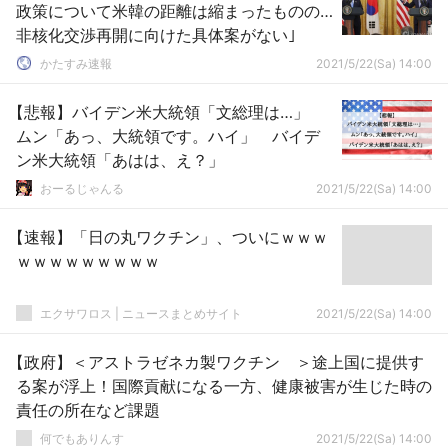
政策について米韓の距離は縮まったものの…
非核化交渉再開に向けた具体案がない｣
かたすみ速報
2021/5/22(Sa) 14:00
【悲報】バイデン米大統領「文総理は…」
ムン「あっ、大統領です。ハイ」 バイデ
ン米大統領「あはは、え？」
おーるじゃんる
2021/5/22(Sa) 14:00
【速報】「日の丸ワクチン」、ついにｗｗｗ
ｗｗｗｗｗｗｗｗｗ
エクサワロス | ニュースまとめサイト
2021/5/22(Sa) 14:00
【政府】＜アストラゼネカ製ワクチン ＞途上国に提供す
る案が浮上！国際貢献になる一方、健康被害が生じた時の
責任の所在など課題
何でもありんす
2021/5/22(Sa) 14:00