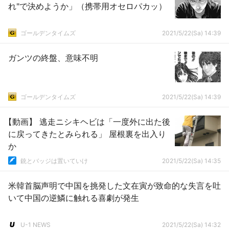
れ"で決めようか」（携帯用オセロパカッ）
ゴールデンタイムズ
2021/5/22(Sa) 14:39
ガンツの終盤、意味不明
ゴールデンタイムズ
2021/5/22(Sa) 14:39
【動画】 逃走ニシキヘビは「一度外に出た後
に戻ってきたとみられる」 屋根裏を出入り
か
銃とバッジは置いていけ
2021/5/22(Sa) 14:35
米韓首脳声明で中国を挑発した文在寅が致命的な失言を吐
いて中国の逆鱗に触れる喜劇が発生
U-1 NEWS
2021/5/22(Sa) 14:32