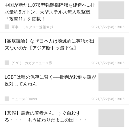
中国が新たに076型強襲揚陸艦を建造へ…排
水量約6万トン、大型ステルス無人攻撃機
「攻撃11」を搭載！
軍事・ミリタリー速報☆彡
2021/5/22(Sa) 13:05
【徹底議論】なぜ日本人は壊滅的に英語が出
来ないのか【アジア断トツ最下位】
(*ﾟ∀ﾟ)ゞカガクニュース隊
2021/5/22(Sa) 13:05
LGBTは種の保存に背く──批判が殺到←誰が
反対してんねん
ニュース30over
2021/5/22(Sa) 13:05
【悲報】最近の若者さん、すぐ自殺す
る・・・ もう終わりだよこの国・・・