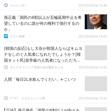
ちゃんとめ！
2021/5/22(Sa) 13:46
孫正義「国民の8割以上が五輪延期中止を希
望しているのに誰が何の権利で強行するの
か」
ぴろり速報
2021/5/22(Sa) 13:43
[韓国の反応]もし大谷が韓国人ならばキムヨ
ナをしのぐ人気者になれたでしょうか？[韓
国ネット民]皇帝級の人気者になっただろう
ね
ボイスオブコリア韓国の反応翻訳まとめ
2021/5/22(Sa) 13:42
人間「毎日2L水飲んでくだい」←こいつ
(*ﾟ∀ﾟ)ゞカガクニュース隊
2021/5/22(Sa) 13:42
【正論】孫正義氏「国民の8割以上が中止を