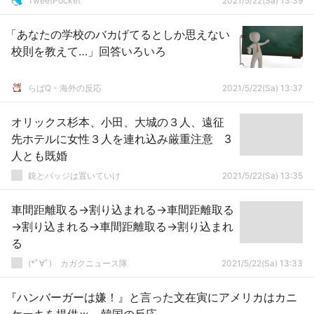
TweetPocket
2021/5/22(Sa) 13:39
「あなたの学校のバカげてるとしか思えない
校則を教えて…」回答いろいろ
らばQ - 海外の反応
2021/5/22(Sa) 13:37
オリックス杉本、小田、大城の３人、遠征
先ホテルに女性３人を連れ込み厳重注意 3
人とも既婚
銃とバッジは置いていけ
2021/5/22(Sa) 13:35
車間距離取る→割り込まれる→車間距離取る
→割り込まれる→車間距離取る→割り込まれ
る
(*ﾟ∀ﾟ)ゞカガクニュース隊
2021/5/22(Sa) 13:33
『ハンバーガーは嫌！』と言った文在寅にアメリカはカニ