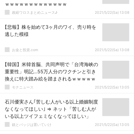
ｗｗｗｗｗｗｗｗｗｗｗｗｗ
政経ワロスまとめニュース♪
2021/5/22(Sa) 13:08
【悲報】株を始めて3ヶ月のワイ、売り時を
逃した模様
お金と投資.com
2021/5/22(Sa) 13:08
【韓国】米韓首脳、共同声明で「台湾海峡の
重要性」明記…55万人分のワクチンと引き
換えに特大踏み絵を踏まされるｗｗｗｗｗ
モナニュース
2021/5/22(Sa) 13:05
石川優実さん｢苦しむ人がいる以上婚姻制度
なくなってほしい｣ ⇒ ネット「苦しむ人が
いる以上ツイフェミなくなってほしい」
銃とバッジは置いていけ
2021/5/22(Sa) 13:05