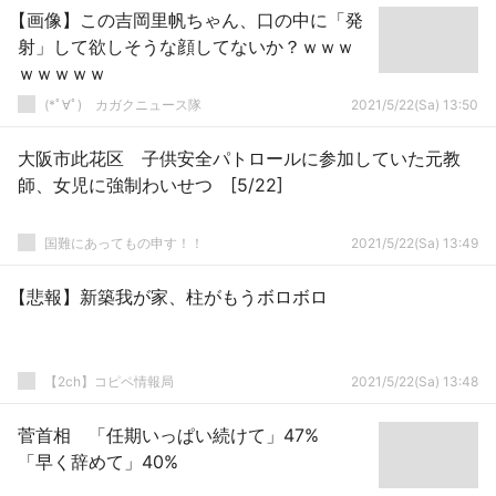
【画像】この吉岡里帆ちゃん、口の中に「発
射」して欲しそうな顔してないか？ｗｗｗ
ｗｗｗｗｗ
(*ﾟ∀ﾟ)ゞカガクニュース隊
2021/5/22(Sa) 13:50
大阪市此花区 子供安全パトロールに参加していた元教
師、女児に強制わいせつ [5/22]
国難にあってもの申す！！
2021/5/22(Sa) 13:49
【悲報】新築我が家、柱がもうボロボロ
【2ch】コピペ情報局
2021/5/22(Sa) 13:48
菅首相 「任期いっぱい続けて」47%
「早く辞めて」40%