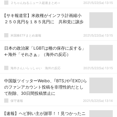
と思うわ | ほんと日本って教育に金使わな
２ちゃんねるニュース超速まとめ＋
2021/5/22(Sa) 13:15
くなったな
【サキ報道官】米政権がインフラ計画縮小
２５０兆円を１８５兆円に 共和党に譲歩
米国株ETFまとめ速報
2021/5/22(Sa) 13:15
日本の政治家「LGBTは種の保存に反する」
←海外「それさぁ」（海外の反応）
海外さんいらっしゃい 海外の反応
2021/5/22(Sa) 13:15
中国版ツイッターWeibo、｢BTS｣や｢EXO｣ら
のファンアカウント投稿を非理性的だとし
て削除、30日間投稿禁止に
保守速報
2021/5/22(Sa) 13:14
【速報】ヘビ飼い主が謝罪！！見つかったニ