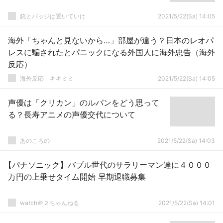
銃とバッジは置いていけ
2021/5/22(Sa) 14:05
海外「ちゃんと見ないから…」部屋が違う？日本のレオパ
レスに騙されたとパニックになる外国人に海外忠告（海外
反応）
­海外反応 キキミミ
2021/5/22(Sa) 14:05
声優は「クリカン」のルパンをどう思って
る？長寿アニメの声優交代について
あのころの
2021/5/22(Sa) 14:03
【パナソニック】バブル世代のサラリーマン達に４０００
万円の上乗せタイム開始 早期退職募集
watch＠２ちゃんねる
2021/5/22(Sa) 14:01