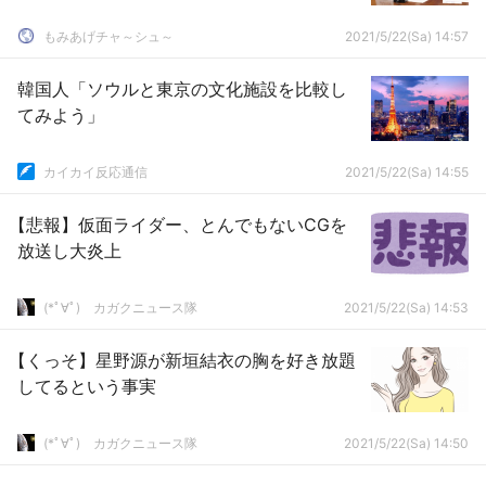
もみあげチャ～シュ～
2021/5/22(Sa) 14:57
韓国人「ソウルと東京の文化施設を比較し
てみよう」
カイカイ反応通信
2021/5/22(Sa) 14:55
【悲報】仮面ライダー、とんでもないCGを
放送し大炎上
(*ﾟ∀ﾟ)ゞカガクニュース隊
2021/5/22(Sa) 14:53
【くっそ】星野源が新垣結衣の胸を好き放題
してるという事実
(*ﾟ∀ﾟ)ゞカガクニュース隊
2021/5/22(Sa) 14:50