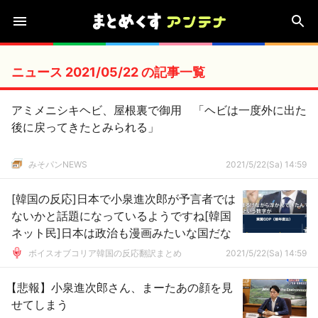
ニュース 2021/05/22 の記事一覧
アミメニシキヘビ、屋根裏で御用 「ヘビは一度外に出た
後に戻ってきたとみられる」
みそパンNEWS
2021/5/22(Sa) 14:59
[韓国の反応]日本で小泉進次郎が予言者では
ないかと話題になっているようですね[韓国
ネット民]日本は政治も漫画みたいな国だな
ボイスオブコリア韓国の反応翻訳まとめ
2021/5/22(Sa) 14:59
【悲報】小泉進次郎さん、まーたあの顔を見
せてしまう