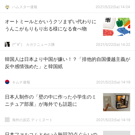
ハムスター速報
2021/5/22(Sa) 14:24
オートミールとかいうクソまずい代わりに
うんこがもりもり出る様になる食べ物
(*ﾟ∀ﾟ)ゞカガクニュース隊
2021/5/22(Sa) 14:22
韓国人は日本より中国が嫌い！？「排他的自国優越主義が
反中感情強めた」と韓国紙
キムチ速報
2021/5/22(Sa) 14:19
日本人制作の「壁の中に作った小学生のミ
ニチュア部屋」が海外でも話題に
海外の反応 ディミヌート
2021/5/22(Sa) 14:19
日本ファルコムとかいう毎回70点ぐらいの