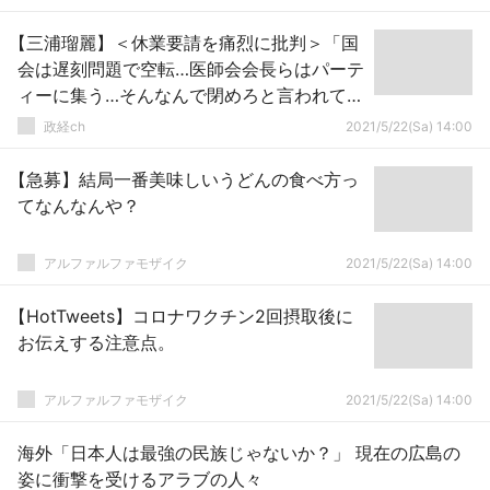
【三浦瑠麗】＜休業要請を痛烈に批判＞「国
会は遅刻問題で空転…医師会会長らはパーテ
ィーに集う…そんなんで閉めろと言われて従
えるか」
政経ch
2021/5/22(Sa) 14:00
【急募】結局一番美味しいうどんの食べ方っ
てなんなんや？
アルファルファモザイク
2021/5/22(Sa) 14:00
【HotTweets】コロナワクチン2回摂取後に
お伝えする注意点。
アルファルファモザイク
2021/5/22(Sa) 14:00
海外「日本人は最強の民族じゃないか？」 現在の広島の
姿に衝撃を受けるアラブの人々