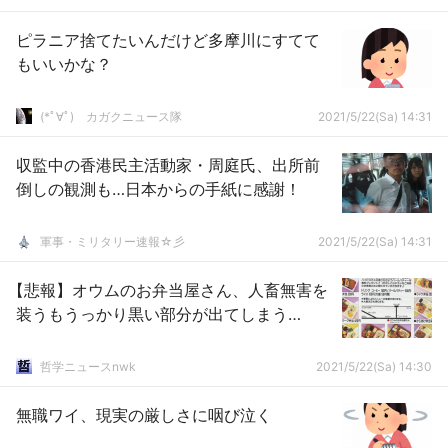
ピラニア捨てたいんだけど多摩川にすてて
もいいかな？
(*ﾟ∀ﾟ)ゞカガクニュース隊
2021/5/22(Sa) 14:31
収監中の香港民主活動家・周庭氏、出所前
倒しの観測も…日本からの手紙に感謝！
軍事・ミリタリー速報☆彡
2021/5/22(Sa) 14:31
【悲報】オウムのお弁当屋さん、人畜無害を
装うもうっかり黒い部分が出てしまう…
哲学ニュースnwk
2021/5/22(Sa) 14:30
無職ワイ、現実の厳しさに咽び泣く