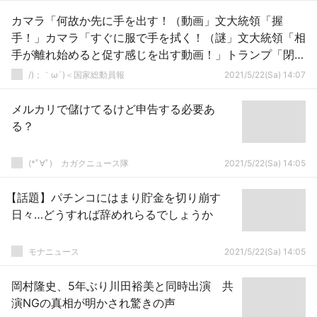
カマラ「何故か先に手を出す！（動画」文大統領「握
手！」カマラ「すぐに服で手を拭く！（謎」文大統領「相
手が離れ始めると促す感じを出す動画！」トランプ「閉め
出す！」→
/)；｀ω´)＜国家総動員報
2021/5/22(Sa) 14:07
メルカリで儲けてるけど申告する必要あ
る？
(*ﾟ∀ﾟ)ゞカガクニュース隊
2021/5/22(Sa) 14:05
【話題】パチンコにはまり貯金を切り崩す
日々…どうすれば辞めれらるでしょうか
モナニュース
2021/5/22(Sa) 14:05
岡村隆史、5年ぶり川田裕美と同時出演 共
演NGの真相が明かされ驚きの声