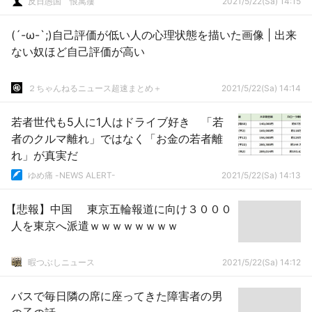
反日愚国 恨寓瘻
2021/5/22(Sa) 14:15
要性を明記 (讀賣)
(´-ω-`;)自己評価が低い人の心理状態を描いた画像 | 出来
ない奴ほど自己評価が高い
２ちゃんねるニュース超速まとめ＋
2021/5/22(Sa) 14:14
若者世代も5人に1人はドライブ好き 「若
者のクルマ離れ」ではなく「お金の若者離
れ」が真実だ
ゆめ痛 -NEWS ALERT-
2021/5/22(Sa) 14:13
【悲報】中国 東京五輪報道に向け３０００
人を東京へ派遣ｗｗｗｗｗｗｗｗ
暇つぶしニュース
2021/5/22(Sa) 14:12
バスで毎日隣の席に座ってきた障害者の男