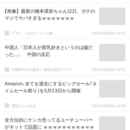
【画像】最新の橋本環奈ちゃん(22)、ガチの
マジでヤバすぎるｗｗｗｗｗｗｗ
(*ﾟ∀ﾟ)ゞカガクニュース隊
2021/5/22(Sa) 13:10
中国人「日本人が貧乳好きというのは嘘だ
った…」 中国の反応
中国四千年の反応！ 海外の反応ブログ
2021/5/22(Sa) 13:10
Amazon､全てを過去にするビッグセール｢タ
イムセール祭り｣を5月23日から開催
理想ちゃんねる
2021/5/22(Sa) 13:09
全方位的にケンカ売ってるユーチューバー
がネットで話題に ｗｗｗｗｗｗｗｗｗｗｗ