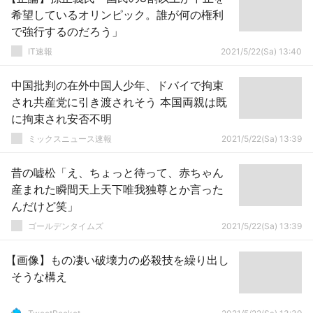
希望しているオリンピック。誰が何の権利
で強行するのだろう」
IT速報
2021/5/22(Sa) 13:40
中国批判の在外中国人少年、ドバイで拘束
され共産党に引き渡されそう 本国両親は既
に拘束され安否不明
ミックスニュース速報
2021/5/22(Sa) 13:39
昔の嘘松「え、ちょっと待って、赤ちゃん
産まれた瞬間天上天下唯我独尊とか言った
んだけど笑」
ゴールデンタイムズ
2021/5/22(Sa) 13:39
【画像】もの凄い破壊力の必殺技を繰り出し
そうな構え