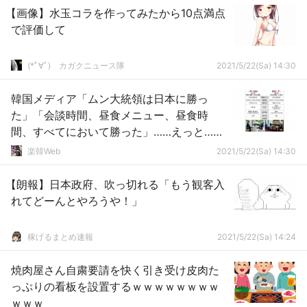
【画像】水玉コラを作ってみたから10点満点
で評価して
(*ﾟ∀ﾟ)ゞカガクニュース隊
2021/5/22(Sa) 14:30
韓国メディア「ムン大統領は日本に勝っ
た」「会談時間、昼食メニュー、昼食時
間、すべてにおいて勝った」……えっと……
おめでとうございます
楽韓Web
2021/5/22(Sa) 14:30
【朗報】日本政府、吹っ切れる「もう観客入
れてどーんとやろうや！」
稼げるまとめ速報
2021/5/22(Sa) 14:24
焼肉屋さん自粛要請を快く引き受け皮肉た
っぷりの看板を設置するｗｗｗｗｗｗｗｗ
ｗｗｗ