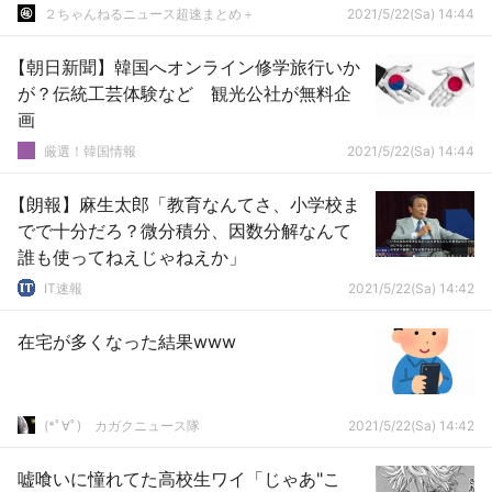
２ちゃんねるニュース超速まとめ＋
2021/5/22(Sa) 14:44
【朝日新聞】韓国へオンライン修学旅行いか
が？伝統工芸体験など 観光公社が無料企
画
厳選！韓国情報
2021/5/22(Sa) 14:44
【朗報】麻生太郎「教育なんてさ、小学校ま
でで十分だろ？微分積分、因数分解なんて
誰も使ってねえじゃねえか」
IT速報
2021/5/22(Sa) 14:42
在宅が多くなった結果www
(*ﾟ∀ﾟ)ゞカガクニュース隊
2021/5/22(Sa) 14:42
嘘喰いに憧れてた高校生ワイ「じゃあ"こ