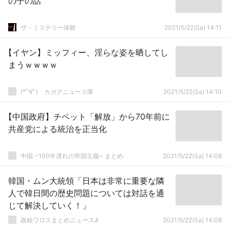
の子の話
ザ・ミステリー体験
2021/5/22(Sa) 14:11
【イヤン】ミッフィー、淫らな姿を晒してし
まうｗｗｗｗ
(*ﾟ∀ﾟ)ゞカガクニュース隊
2021/5/22(Sa) 14:10
【中国政府】チベット「解放」から70年前に
共産党による統治を正当化
中国 ~100年遅れの帝国主義~ まとめ
2021/5/22(Sa) 14:08
韓国・ムン大統領「日本は非常に重要な隣
人で韓日間の歴史問題については対話を通
じて解決していく！」
政経ワロスまとめニュース♪
2021/5/22(Sa) 14:08