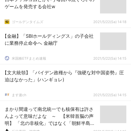
ゲームを発売する会社w
ゴールデンタイムズ
2021/5/22(Sa) 14:18
【金融】「SBIホールディングス」の子会社
に業務停止命令へ 金融庁
米国株ETFまとめ速報
2021/5/22(Sa) 14:15
【文大統領】「バイデン政権から『強硬な対中国姿勢』圧
迫はなかった」(ハンギョレ)
ます速ch
2021/5/22(Sa) 14:15
まかり間違って南北統一でも核保有は許さ
んよって意味だよな ～ 【米韓首脳の声
明】 「北の非核化」ではなく「朝鮮半島の
非核化」と表現…台湾海峡の平和と安定を重