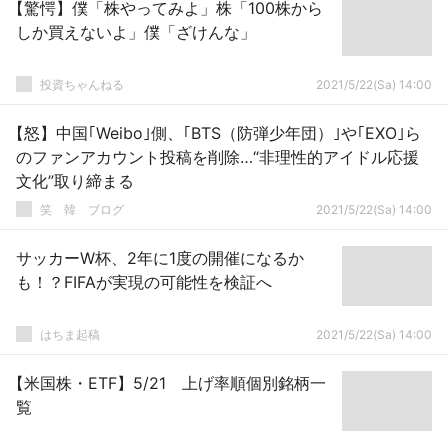
【驚愕】僕「株やってみよ」株「100株から
しか買えないよ」僕「ざけんな」
投資ちゃんねる
2021/5/22(Sa) 14:00
【怒】中国｢Weibo｣側、｢BTS（防弾少年団）｣や｢EXO｣ら
のファンアカウント投稿を削除…“非理性的アイドル応援
文化”取り締まる
笑 韓 ブログ
2021/5/22(Sa) 14:00
サッカーW杯、2年に1度の開催になるか
も！？FIFAが実現の可能性を検証へ
はちま起稿
2021/5/22(Sa) 14:00
【米国株・ETF】5/21 上げ率順個別銘柄一
覧