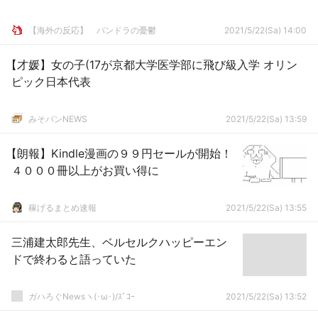
【海外の反応】 パンドラの憂鬱
2021/5/22(Sa) 14:00
【才媛】女の子(17が京都大学医学部に飛び級入学 オリン
ピック日本代表
みそパンNEWS
2021/5/22(Sa) 13:59
【朗報】Kindle漫画の９９円セールが開始！
４０００冊以上がお買い得に
稼げるまとめ速報
2021/5/22(Sa) 13:55
三浦建太郎先生、ベルセルクハッピーエン
ドで終わると語っていた
ガハろぐNewsヽ(･ω･)/ｽﾞｺｰ
2021/5/22(Sa) 13:52