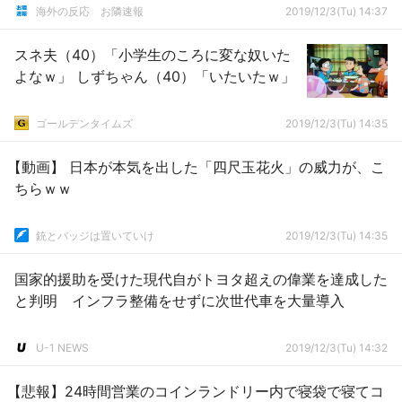
海外の反応 お隣速報
2019/12/3(Tu) 14:37
スネ夫（40）「小学生のころに変な奴いた
よなｗ」 しずちゃん（40）「いたいたｗ」
ゴールデンタイムズ
2019/12/3(Tu) 14:35
【動画】 日本が本気を出した「四尺玉花火」の威力が、こ
ちらｗｗ
銃とバッジは置いていけ
2019/12/3(Tu) 14:35
国家的援助を受けた現代自がトヨタ超えの偉業を達成した
と判明 インフラ整備をせずに次世代車を大量導入
U-1 NEWS
2019/12/3(Tu) 14:32
【悲報】24時間営業のコインランドリー内で寝袋で寝てコ