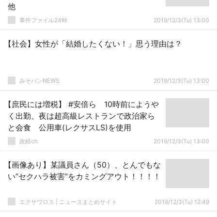
他
事件ファイル24時
2019/12/3(Tu) 13:00
【社会】女性が「結婚したくない！」思う理由は？
みそパンNEWS
2019/12/3(Tu) 13:00
【庶民には増税】 #安倍ら 10時前にようや
く出勤、夜は超高級レストランで政治家ら
と会食 公用車(レクサスLS)を使用
政経ch
2019/12/3(Tu) 13:00
【画像あり】某議員さん（50）、とんでもな
い”セクハラ被害”をカミングアウト！！！！
エクサワロス | ニュースまとめサイト
2019/12/3(Tu) 12:49