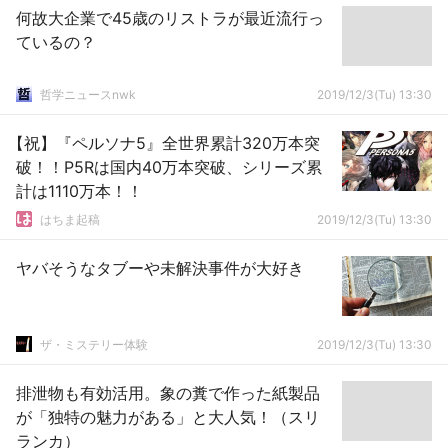
何故大企業で45歳のリストラが最近流行っ
ているの？
哲学ニュースnwk
2019/12/3(Tu) 13:30
【祝】『ペルソナ5』全世界累計320万本突
破！！P5Rは国内40万本突破、シリーズ累
計は1110万本！！
はちま起稿
2019/12/3(Tu) 13:30
ヤバそうなタブーや未解決事件が大好き
ザ・ミステリー体験
2019/12/3(Tu) 13:30
排泄物も有効活用。象の糞で作った紙製品
が「独特の魅力がある」と大人気！（スリ
ランカ）