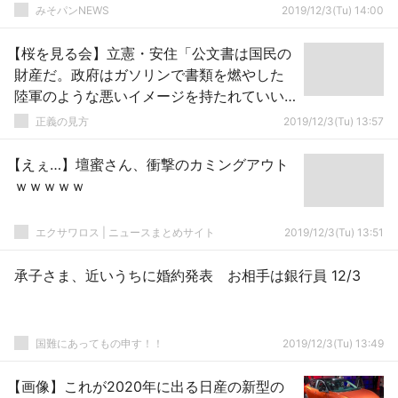
みそパンNEWS
2019/12/3(Tu) 14:00
【桜を見る会】立憲・安住「公文書は国民の
財産だ。政府はガソリンで書類を燃やした
陸軍のような悪いイメージを持たれていい
のか」
正義の見方
2019/12/3(Tu) 13:57
【えぇ…】壇蜜さん、衝撃のカミングアウト
ｗｗｗｗｗ
エクサワロス | ニュースまとめサイト
2019/12/3(Tu) 13:51
承子さま、近いうちに婚約発表 お相手は銀行員 12/3
国難にあってもの申す！！
2019/12/3(Tu) 13:49
【画像】これが2020年に出る日産の新型の