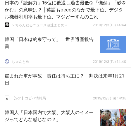
日本の「読解力」15位に後退し過去最低Q.「憮然」「砂を
かむ」の意味は？ | 英語もoecdのなかで最下位、デジタ
ル機器利用率も最下位、マジどーすんのこれ
２ちゃんねるニュース超速まとめ＋
2019/12/3(Tu) 14:44
韓国「日本は約束守って」 世界遺産報告
書
ちゃんとめ！
2019/12/3(Tu) 14:40
盗まれた車が事故 責任は持ち主に？ 判決は来年1月21
日
【2ch】コピペ情報局
2019/12/3(Tu) 14:38
韓国人「日本国内で大阪、大阪人のイメー
ジってどんな感じなの？」