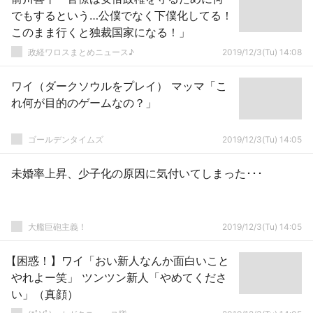
でもするという…公僕でなく下僕化してる！
このまま行くと独裁国家になる！」
政経ワロスまとめニュース♪
2019/12/3(Tu) 14:08
ワイ（ダークソウルをプレイ） マッマ「こ
れ何が目的のゲームなの？」
ゴールデンタイムズ
2019/12/3(Tu) 14:05
未婚率上昇、少子化の原因に気付いてしまった･･･
大艦巨砲主義！
2019/12/3(Tu) 14:05
【困惑！】ワイ「おい新人なんか面白いこと
やれよー笑」 ツンツン新人「やめてくださ
い」（真顔）