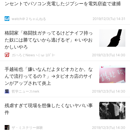
ンセントでパソコン充電したジプシーを電気窃盗で逮捕
watch＠２ちゃんねる
2019/12/3(Tu) 14:31
格闘家「格闘技ガチってるけどナイフ持っ
た奴には勝てないから逃げるぞ」←いやお
かしいやろ
ガハろぐNewsヽ(･ω･)/ｽﾞｺｰ
2019/12/3(Tu) 14:30
手越祐也「嫌いなんだよタピオカとか。な
んで流行ってるの？」→タピオカ店のサイ
ンがアップされて炎上
哲学ニュースnwk
2019/12/3(Tu) 14:30
残虐すぎて現場を想像したくないヤバい事
件
ザ・ミステリー体験
2019/12/3(Tu) 14:30