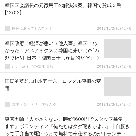
韓国国会議長の元徴用工の解決法案、韓国で賛成３割
[12/02]
国難にあってもの申す！！
2019/12/3(Tu) 12:49
韓国政府「経済が悪い（他人事」韓国「わ
かった！アベノミクスよ韓国に来い（ｱﾍﾞﾉﾐ
ｸｽ･ｽﾄｰﾑ」日本「韓国日干しが目的だぞ」→
/)；｀ω´)＜国家総動員報
2019/12/3(Tu) 12:48
国民的英雄…山本五十六、ロンメル評価の変
遷！
軍事・ミリタリー速報☆彡
2019/12/3(Tu) 12:47
東京五輪『人が足りない。時給1600円でスタッフ募集し
ます』ボランティア『俺たちはタダ働きかよ…』 | 自腹き
って手弁当で駆けつけて無料で奉仕するのがボランティア