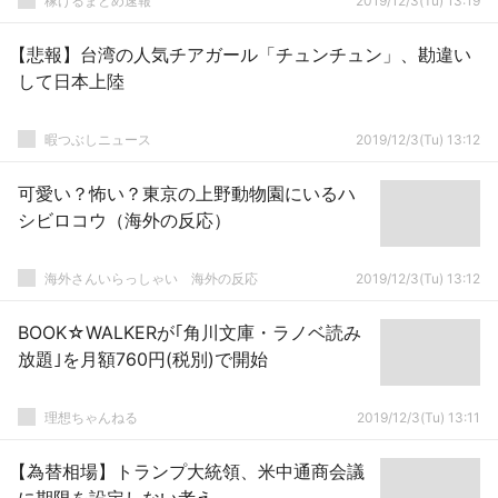
稼げるまとめ速報
2019/12/3(Tu) 13:19
【悲報】台湾の人気チアガール「チュンチュン」、勘違い
して日本上陸
暇つぶしニュース
2019/12/3(Tu) 13:12
可愛い？怖い？東京の上野動物園にいるハ
シビロコウ（海外の反応）
海外さんいらっしゃい 海外の反応
2019/12/3(Tu) 13:12
BOOK☆WALKERが｢角川文庫・ラノベ読み
放題｣を月額760円(税別)で開始
理想ちゃんねる
2019/12/3(Tu) 13:11
【為替相場】トランプ大統領、米中通商会議