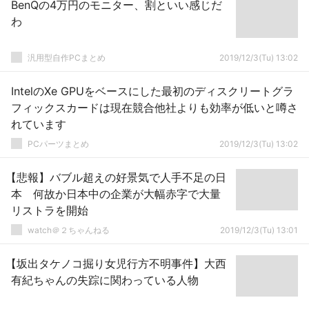
BenQの4万円のモニター、割といい感じだ
わ
汎用型自作PCまとめ
2019/12/3(Tu) 13:02
IntelのXe GPUをベースにした最初のディスクリートグラ
フィックスカードは現在競合他社よりも効率が低いと噂さ
れています
PCパーツまとめ
2019/12/3(Tu) 13:02
【悲報】バブル超えの好景気で人手不足の日
本 何故か日本中の企業が大幅赤字で大量
リストラを開始
watch＠２ちゃんねる
2019/12/3(Tu) 13:01
【坂出タケノコ掘り女児行方不明事件】大西
有紀ちゃんの失踪に関わっている人物