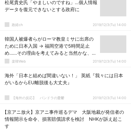
松尾貴史氏「やましいのですね」…個人情報
データを復元できないとする政府に
政経ch
2019/12/3(Tu) 14:00
韓国人被爆者らがローマ教皇ミサに出席の
ために日本入国 → 福岡空港で5時間足止
め……その理由を考えてみると当然かな、と
も思える話
楽韓Web
2019/12/3(Tu) 14:00
海外「日本と組めば間違いない！」 英紙『我々には日本
がいるからEU離脱後も大丈夫』
【海外の反応】 パンドラの憂鬱
2019/12/3(Tu) 14:00
【京アニ放火】京アニ事件巡るデマ 大阪地裁が発信者の
情報開示を命令、損害賠償請求を検討 NHKが訴え起こ
す