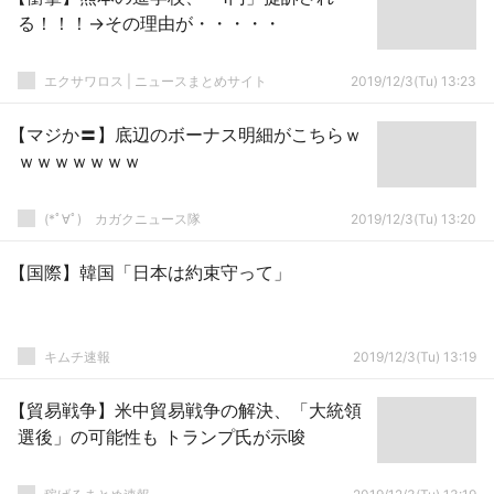
る！！！→その理由が・・・・・
エクサワロス | ニュースまとめサイト
2019/12/3(Tu) 13:23
【マジか〓】底辺のボーナス明細がこちらｗ
ｗｗｗｗｗｗｗ
(*ﾟ∀ﾟ)ゞカガクニュース隊
2019/12/3(Tu) 13:20
【国際】韓国「日本は約束守って」
キムチ速報
2019/12/3(Tu) 13:19
【貿易戦争】米中貿易戦争の解決、「大統領
選後」の可能性も トランプ氏が示唆