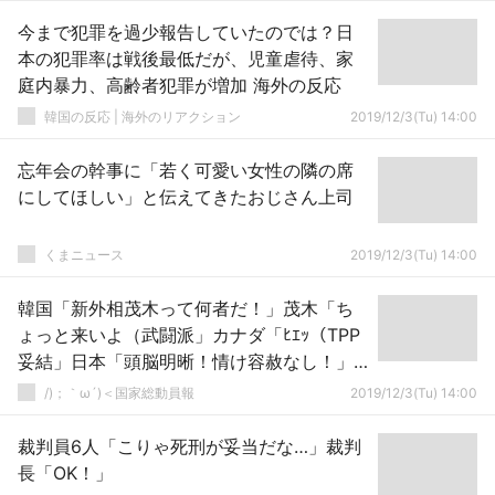
今まで犯罪を過少報告していたのでは？日
本の犯罪率は戦後最低だが、児童虐待、家
庭内暴力、高齢者犯罪が増加 海外の反応
韓国の反応 | 海外のリアクション
2019/12/3(Tu) 14:00
忘年会の幹事に「若く可愛い女性の隣の席
にしてほしい」と伝えてきたおじさん上司
くまニュース
2019/12/3(Tu) 14:00
韓国「新外相茂木って何者だ！」茂木「ち
ょっと来いよ（武闘派」カナダ「ﾋｴｯ（TPP
妥結」日本「頭脳明晰！情け容赦なし！」
→
/)；｀ω´)＜国家総動員報
2019/12/3(Tu) 14:00
裁判員6人「こりゃ死刑が妥当だな…」裁判
長「OK！」