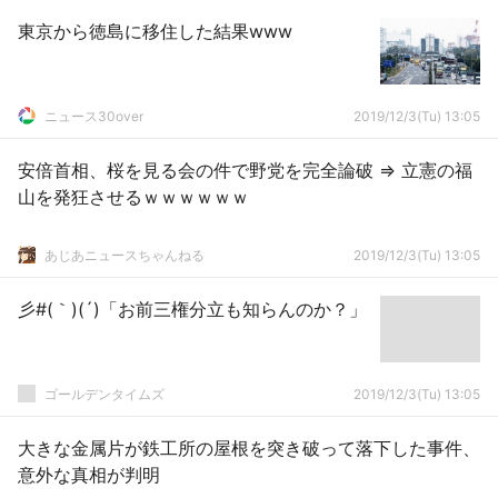
東京から徳島に移住した結果www
ニュース30over
2019/12/3(Tu) 13:05
安倍首相、桜を見る会の件で野党を完全論破 ⇒ 立憲の福
山を発狂させるｗｗｗｗｗｗ
あじあニュースちゃんねる
2019/12/3(Tu) 13:05
彡#(｀)(´)「お前三権分立も知らんのか？」
ゴールデンタイムズ
2019/12/3(Tu) 13:05
大きな金属片が鉄工所の屋根を突き破って落下した事件、
意外な真相が判明