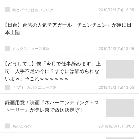
銃とバッジは置いていけ
2019/12/3(Tu) 13:05
【日台】台湾の人気チアガール「チュンチュン」が遂に日
本上陸
ミックスニュース速報
2019/12/3(Tu) 13:05
【どうして…】僕「今月で仕事辞めます」上
司「人手不足の今に？すぐには辞められな
いよｗ」→これｗｗｗｗｗｗ
(*ﾟ∀ﾟ)ゞカガクニュース隊
2019/12/3(Tu) 13:05
録画用意！映画『ネバーエンディング・ス
トーリー』がテレ東で放送決定ぞ！
あのころの
2019/12/3(Tu) 13:03