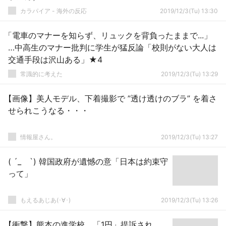
カラパイア - 海外の反応
2019/12/3(Tu) 13:30
「電車のマナーを知らず、リュックを背負ったままで...」
…中高生のマナー批判に学生が猛反論「校則がない大人は
交通手段は沢山ある」★4
常識的に考えた
2019/12/3(Tu) 13:29
【画像】美人モデル、下着撮影で ”透け透けのブラ” を着さ
せられこうなる・・・
情報屋さん。
2019/12/3(Tu) 13:27
( ´_ゝ`) 韓国政府が遺憾の意「日本は約束守
って」
もえるあじあ(･∀･)
2019/12/3(Tu) 13:26
【衝撃】熊本の進学校、「1円」提訴され