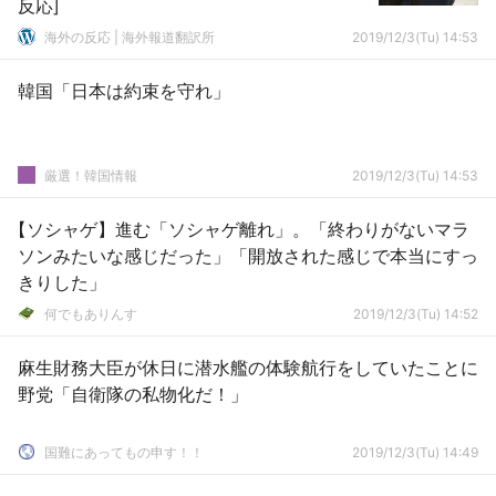
反応]
海外の反応 | 海外報道翻訳所
2019/12/3(Tu) 14:53
韓国「日本は約束を守れ」
厳選！韓国情報
2019/12/3(Tu) 14:53
【ソシャゲ】進む「ソシャゲ離れ」。「終わりがないマラ
ソンみたいな感じだった」「開放された感じで本当にすっ
きりした」
何でもありんす
2019/12/3(Tu) 14:52
麻生財務大臣が休日に潜水艦の体験航行をしていたことに
野党「自衛隊の私物化だ！」
国難にあってもの申す！！
2019/12/3(Tu) 14:49