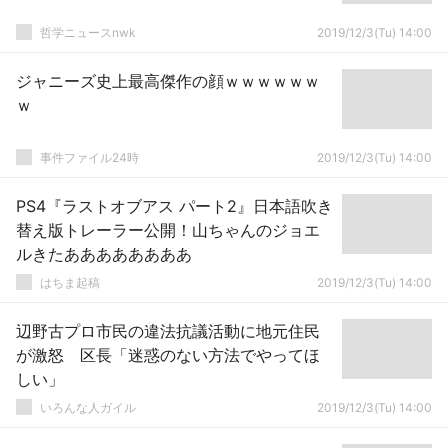
哲学ニュースnwk
2019/12/3(Tu) 14:00
ジャニーズ史上最高傑作の顔ｗｗｗｗｗｗ
ｗ
事件ファイル24時
2019/12/3(Tu) 14:00
PS4『ラストオブアス パート2』日本語吹き
替え版トレーラー公開！山ちゃんのジョエ
ルきたああああああああ
はちま起稿
2019/12/3(Tu) 14:00
辺野古プロ市民の違法抗議活動に地元住民
が激怒 区長「迷惑のない方法でやってほ
しい」
いろんな人ガイル
2019/12/3(Tu) 14:00