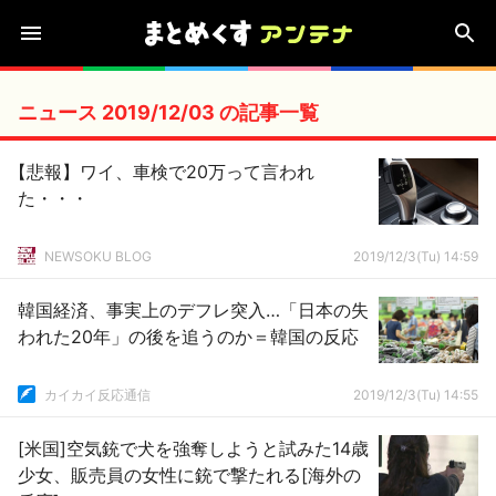
ニュース 2019/12/03 の記事一覧
【悲報】ワイ、車検で20万って言われ
た・・・
NEWSOKU BLOG
2019/12/3(Tu) 14:59
韓国経済、事実上のデフレ突入…「日本の失
われた20年」の後を追うのか＝韓国の反応
カイカイ反応通信
2019/12/3(Tu) 14:55
[米国]空気銃で犬を強奪しようと試みた14歳
少女、販売員の女性に銃で撃たれる[海外の