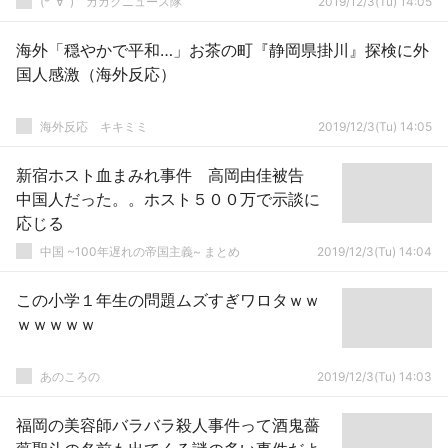
(*ﾟ∀ﾟ)ゞカガクニュース隊
2019/12/3(Tu) 14:05
海外「穏やかで平和…」お茶の町『静岡県掛川』探検に外
国人感激（海外反応）
­海外反応 キキミミ
2019/12/3(Tu) 14:05
新宿ホスト血まみれ事件 高岡由佳被告
中国人だった。。ホスト５００万で示談に
応じる
中国 ~100年遅れの帝国主義~ まとめ
2019/12/3(Tu) 14:04
この小学１年生の問題ムズすぎワロタｗｗ
ｗｗｗｗｗ
あのころの
2019/12/3(Tu) 14:03
福岡の美容師バラバラ殺人事件って酒鬼薔