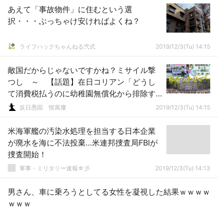
あえて「事故物件」に住むという選
択・・・ぶっちゃけ安ければよくね？
ライフハックちゃんねる弐式
2019/12/3(Tu) 14:15
敵国だからじゃないですかね？ミサイル撃
つし ～ 【話題】在日コリアン「どうし
て消費税払うのに幼稚園無償化から排除す
るの？」「いじめないで」
反日愚国 恨寓瘻
2019/12/3(Tu) 14:15
米海軍艦の汚染水処理を担当する日本企業
が廃水を海に不法投棄…米連邦捜査局FBIが
捜査開始！
軍事・ミリタリー速報☆彡
2019/12/3(Tu) 14:13
男さん、車に乗ろうとしてる女性を凝視した結果ｗｗｗｗ
ｗｗｗ