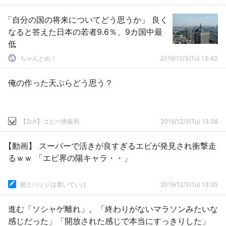
「自分の国の将来についてどう思うか」 良く
なると答えた日本の若者9.6％、9カ国中最
低
ちゃんとめ！
2019/12/3(Tu) 13:40
俺の作った天ぷらどう思う？
【2ch】コピペ情報局
2019/12/3(Tu) 13:38
【動画】 スーパーで活きが良すぎるエビが発見され衝撃走
るｗｗ 「エビ界の陽キャラ・・」
銃とバッジは置いていけ
2019/12/3(Tu) 13:35
進む「ソシャゲ離れ」。「終わりがないマラソンみたいな
感じだった」「開放された感じで本当にすっきりした」