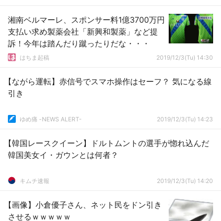
湘南ベルマーレ、スポンサー料1億3700万円
支払い求め製薬会社「新興和製薬」など提
訴！今年は踏んだり蹴ったりだな・・・
はちま起稿
2019/12/3(Tu) 14:30
【ながら運転】赤信号でスマホ操作はセーフ？ 気になる線
引き
ゆめ痛 -NEWS ALERT-
2019/12/3(Tu) 14:23
【韓国レースクイーン】ドルトムントの選手が惚れ込んだ
韓国美女イ・ガウンとは何者？
キムチ速報
2019/12/3(Tu) 14:20
【画像】小倉優子さん、ネット民をドン引き
させるｗｗｗｗｗ