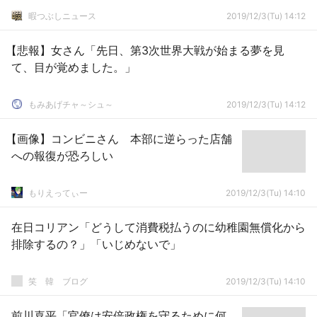
暇つぶしニュース
2019/12/3(Tu) 14:12
【悲報】女さん「先日、第3次世界大戦が始まる夢を見
て、目が覚めました。」
もみあげチャ～シュ～
2019/12/3(Tu) 14:12
【画像】コンビニさん 本部に逆らった店舗
への報復が恐ろしい
もりえってぃー
2019/12/3(Tu) 14:10
在日コリアン「どうして消費税払うのに幼稚園無償化から
排除するの？」「いじめないで」
笑 韓 ブログ
2019/12/3(Tu) 14:10
前川喜平「官僚は安倍政権を守るために何