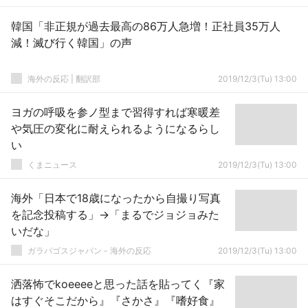
韓国「非正規が過去最高の86万人急増！正社員35万人
減！滅び行く韓国」の声
海外の反応 | 翻訳部
2019/12/3(Tu) 13:00
ヨガの呼吸を参ノ型まで習得すれば寒暖差
や気圧の変化に耐えられるようになるらし
い
くまニュース
2019/12/3(Tu) 13:00
海外「日本で18歳になったから自撮り写真
を記念投稿する」→「まるでジョジョみた
いだな」
ガラパゴスジャパン - 海外の反応
2019/12/3(Tu) 13:00
洒落怖でkoeeeeと思った話を貼ってく『家
はすぐそこだから』『さかさ』『嗜好食』