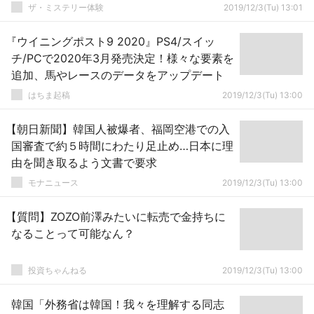
ザ・ミステリー体験
2019/12/3(Tu) 13:01
『ウイニングポスト9 2020』PS4/スイッ
チ/PCで2020年3月発売決定！様々な要素を
追加、馬やレースのデータをアップデート
はちま起稿
2019/12/3(Tu) 13:00
【朝日新聞】韓国人被爆者、福岡空港での入
国審査で約５時間にわたり足止め…日本に理
由を聞き取るよう文書で要求
モナニュース
2019/12/3(Tu) 13:00
【質問】ZOZO前澤みたいに転売で金持ちに
なることって可能なん？
投資ちゃんねる
2019/12/3(Tu) 13:00
韓国「外務省は韓国！我々を理解する同志