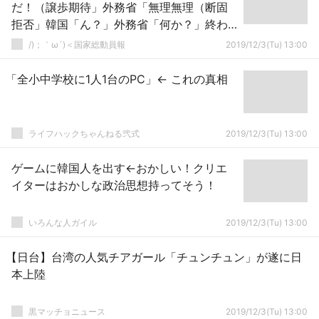
だ！（譲歩期待」外務省「無理無理（断固
拒否」韓国「ん？」外務省「何か？」終わ
り→
/)；｀ω´)＜国家総動員報
2019/12/3(Tu) 13:00
「全小中学校に1人1台のPC」← これの真相
ライフハックちゃんねる弐式
2019/12/3(Tu) 13:00
ゲームに韓国人を出す←おかしい！クリエ
イターはおかしな政治思想持ってそう！
いろんな人ガイル
2019/12/3(Tu) 13:00
【日台】台湾の人気チアガール「チュンチュン」が遂に日
本上陸
黒マッチョニュース
2019/12/3(Tu) 13:00