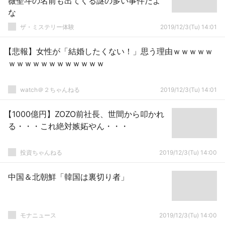
薇聖斗の名前も出てくる謎の多い事件だよ
な
ザ・ミステリー体験
2019/12/3(Tu) 14:01
【悲報】女性が「結婚したくない！」思う理由ｗｗｗｗｗ
ｗｗｗｗｗｗｗｗｗｗｗｗ
watch＠２ちゃんねる
2019/12/3(Tu) 14:01
【1000億円】ZOZO前社長、世間から叩かれ
る・・・これ絶対嫉妬やん・・・
投資ちゃんねる
2019/12/3(Tu) 14:00
中国＆北朝鮮「韓国は裏切り者」
モナニュース
2019/12/3(Tu) 14:00