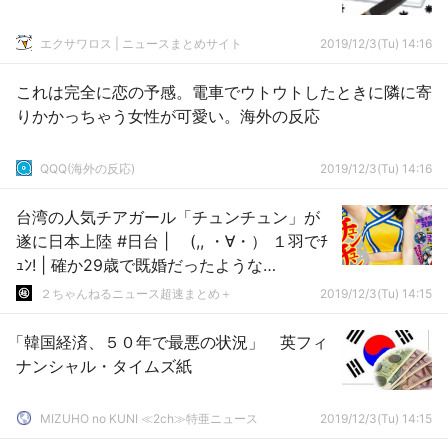
エクサワロス | ニュースまとめサイト
2019/12/3(Tu) 14:16
これは完全に恋の予感。電車でウトウトしたときに隣に寄
りかかっちゃう女性が可愛い。海外の反応
QQQ(海外の反応)
2019/12/3(Tu) 14:16
台湾の人気チアガール「チュンチュン」が
遂に日本上陸 #日台 | (,, ・∀・） １羽でﾁ
ｭﾝ! | 確か29歳で既婚だったような…
２ちゃんねるニュース超速まとめ＋
2019/12/3(Tu) 14:15
「韓国経済、５０年で最悪の状況」 英フィ
ナンシャル・タイムズ紙
MIZUHO no KUNI ≪2ch≫特亜ニュース
2019/12/3(Tu) 14:15