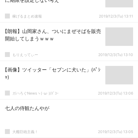
に期限を設定しない考え
稼げるまとめ速報
2019/12/3(Tu) 13:11
【朗報】山岡家さん、ついにまぜそばを販売
開始してしまうｗｗｗ
もりえってぃー
2019/12/3(Tu) 13:10
【画像】ツイッター「セブンに犬いた」(ﾊﾟｼ
ｬ)
ガハろぐNewsヽ(･ω･)/ｽﾞｺｰ
2019/12/3(Tu) 13:06
七人の侍観たんやが
大艦巨砲主義！
2019/12/3(Tu) 13:05