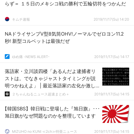
らず＝ １５日のメキシコ戦の勝利で五輪切符をつかんだ
キムチ速報
2019/11/17(Su) 14:20
NAドライサンプV型8気筒OHV!ノーマルでゼロヨン11.2
秒! 新型コルベットは最強だぜ
ゆめ痛 -NEWS ALERT-
2019/11/17(Su) 14:17
落語家・立川談四楼「あるんだよ逮捕者リ
ストは。でなきゃジャストタイミングが説
明つかねえよ」 | 最近落語家の左化か激し
い気がするんだけど、何かあったの？
２ちゃんねるニュース超速まとめ＋
2019/11/17(Su) 14:15
【韓国SBS】韓日戦に登場した『旭日旗』･･･
旭日旗がなぜ問題なのかを整理しています
MIZUHO no KUNI ≪2ch≫特亜ニュース
2019/11/17(Su) 14:15