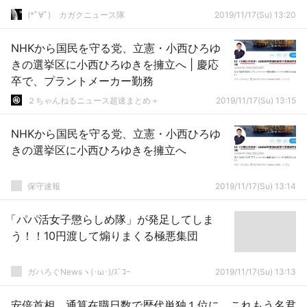
(*ﾟ∀ﾟ)ゞカガクニュース隊
2019/11/17(Su) 13:20
NHKから国民を守る党、立憲・小西ひろゆ
きの選挙区に小西ひろゆきを擁立へ | 慶応
卒で、プラントメーカー勤務
２ちゃんねるニュース超速まとめ＋
2019/11/17(Su) 13:15
NHKから国民を守る党、立憲・小西ひろゆ
きの選挙区に小西ひろゆきを擁立へ
保守速報
2019/11/17(Su) 13:14
「パパ活女子懲らしめ隊」が発足してしま
う！！10円渡して煽りまくる極悪集団
ガハろぐNewsヽ(･ω･)/ｽﾞｺｰ
2019/11/17(Su) 13:13
安倍首相、通算在職日数で歴代単独１位に これもう名君