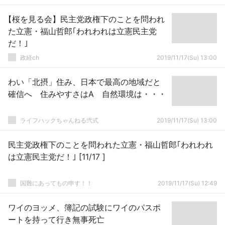
【桜を見る会】民主党政権下のことを問われ
た立憲・福山哲郎｢われわれは立憲民主党
だ！｣
政経ch
2019/11/17(Su) 13:00
わい「北摂」住み、日本で最高の地域だと
確信へ 住みやすさはA 自然環境は・・・
ライフハックちゃんねる弐式
2019/11/17(Su) 13:00
民主党政権下のことを問われた立憲・福山哲郎｢われわれ
は立憲民主党だ！｣ [11/17 ]
国難にあってもの申す！！
2019/11/17(Su) 12:49
ワイのヨッメ、簿記の試験にワイのパスポ
ートを持って行き無事死亡