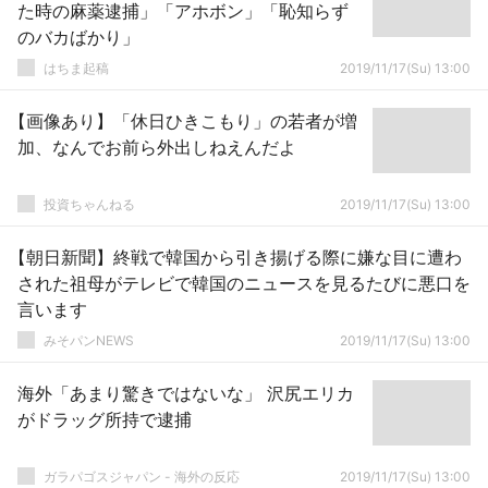
た時の麻薬逮捕」「アホボン」「恥知らず
のバカばかり」
はちま起稿
2019/11/17(Su) 13:00
【画像あり】「休日ひきこもり」の若者が増
加、なんでお前ら外出しねえんだよ
投資ちゃんねる
2019/11/17(Su) 13:00
【朝日新聞】終戦で韓国から引き揚げる際に嫌な目に遭わ
された祖母がテレビで韓国のニュースを見るたびに悪口を
言います
みそパンNEWS
2019/11/17(Su) 13:00
海外「あまり驚きではないな」 沢尻エリカ
がドラッグ所持で逮捕
ガラパゴスジャパン - 海外の反応
2019/11/17(Su) 13:00