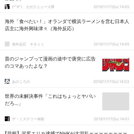
(*ﾟ∀ﾟ)ゞカガクニュース隊
2019/11/17(Su) 14:05
海外「食べたい！」オランダで横浜ラーメンを営む日本人
店主に海外興味津々（海外反応）
­海外反応 キキミミ
2019/11/17(Su) 14:05
昔のジャンプって漫画の途中で唐突に広告
のコマあったよな？
あのころの
2019/11/17(Su) 14:03
世界の未解決事件「これはちょっとヤバい
だろ…」
ザ・ミステリー体験
2019/11/17(Su) 14:01
【悲報】沢尻エリカ逮捕でNHKが大混乱ｗｗｗｗｗｗｗｗ