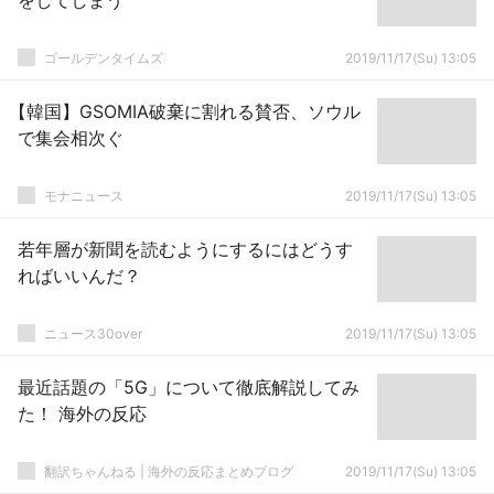
をしてしまう
ゴールデンタイムズ
2019/11/17(Su) 13:05
【韓国】GSOMIA破棄に割れる賛否、ソウル
で集会相次ぐ
モナニュース
2019/11/17(Su) 13:05
若年層が新聞を読むようにするにはどうす
ればいいんだ？
ニュース30over
2019/11/17(Su) 13:05
最近話題の「5G」について徹底解説してみ
た！ 海外の反応
翻訳ちゃんねる | 海外の反応まとめブログ
2019/11/17(Su) 13:05