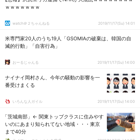
ｗｗｗｗｗｗｗ
watch＠２ちゃんねる
2019/11/17(Su) 14:01
米専門家20人のうち19人「GSOMIAの破棄は、韓国の自
滅的行動」「自害行為」
おーるじゃんる
2019/11/17(Su) 14:00
ナイナイ岡村さん、今年の騒動の影響を一
番受けまくる
いろんな人ガイル
2019/11/17(Su) 14:00
「茨城南部」← 関東トップクラスに住みやす
いのにあまり知られてない地域・・・東京
まで40分