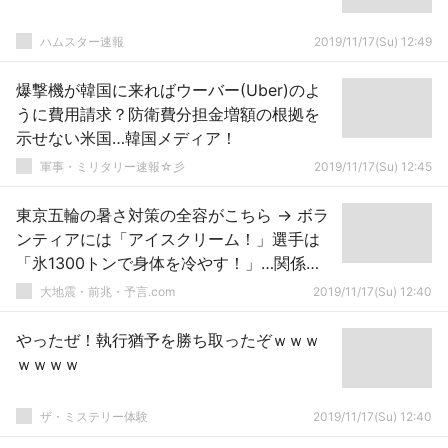
ハムスター速報
2019/11/17(Su) 12:49
爆撃機が韓国に来ればウーバー(Uber)のよ
うに費用請求？防衛費分担金増額の根拠を
示せない米国…韓国メディア！
軍事・ミリタリー速報☆彡
2019/11/17(Su) 12:45
東京五輪の暑さ対策の全容がこちら → ボラ
ンティアには「アイスクリーム！」選手は
「氷1300トンで身体を冷やす！」…関係者
「これで十分なのか...」と不安に
大地震・前兆・予言.com
2019/11/17(Su) 12:40
やったぜ！執行猶予を勝ち取ったぞｗｗｗ
ｗｗｗｗ
ザ・ミステリー体験
2019/11/17(Su) 12:40