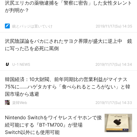
沢尻エリカの薬物逮捕を「警察に密告」した女性タレント
が判明か？
銃とバッジは置いていけ
2019/11/17(Su) 14:35
沢尻陰謀論をバカにされたサヨク界隈が盛大に逆上中 鏡
に写った己を必死に罵倒
U-1 NEWS
2019/11/17(Su) 14:34
韓国経済：10大財閥、前年同期比の営業利益がマイナス
75%に……ハゲタカすら「食べられるところがない」と韓
国市場から逃避
楽韓Web
2019/11/17(Su) 14:33
Nintendo Switchをワイヤレスイヤホンで接
続可能にする『BT-TM700』が登場
Switch以外にも使用可能