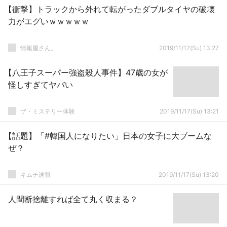
【衝撃】トラックから外れて転がったダブルタイヤの破壊
力がエグいｗｗｗｗｗ
情報屋さん。
2019/11/17(Su) 13:27
【八王子スーパー強盗殺人事件】47歳の女が
怪しすぎてヤバい
ザ・ミステリー体験
2019/11/17(Su) 13:21
【話題】「#韓国人になりたい」日本の女子に大ブームな
ぜ？
キムチ速報
2019/11/17(Su) 13:20
人間断捨離すれば全て丸く収まる？