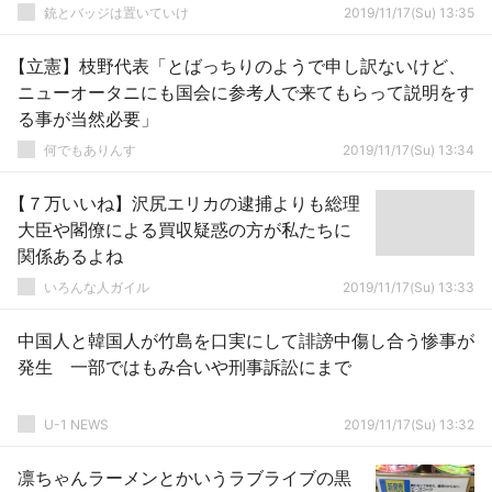
銃とバッジは置いていけ
2019/11/17(Su) 13:35
【立憲】枝野代表「とばっちりのようで申し訳ないけど、
ニューオータニにも国会に参考人で来てもらって説明をす
る事が当然必要」
何でもありんす
2019/11/17(Su) 13:34
【７万いいね】沢尻エリカの逮捕よりも総理
大臣や閣僚による買収疑惑の方が私たちに
関係あるよね
いろんな人ガイル
2019/11/17(Su) 13:33
中国人と韓国人が竹島を口実にして誹謗中傷し合う惨事が
発生 一部ではもみ合いや刑事訴訟にまで
U-1 NEWS
2019/11/17(Su) 13:32
凛ちゃんラーメンとかいうラブライブの黒