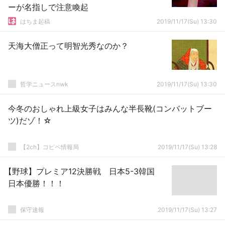
ーが名指しで注意喚起
はちま起稿
2019/11/17(Su) 13:30
天海大僧正って明智光秀なのか？
哲学ニュースnwk
2019/11/17(Su) 13:30
今冬のおしゃれ上級女子はみんな半長靴(コンバットブー
ツ)だゾ！☆
【2ch】コピペ情報局
2019/11/17(Su) 13:28
【野球】プレミア12決勝戦 日本5-3韓国
日本優勝！！！
保守速報
2019/11/17(Su) 13:27