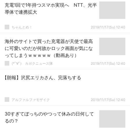
充電1回で1年持つスマホ実現へ NTT、光半
導体で連携拡大
ちゃんとめ！
2019/11/17(Su) 12:40
海外のサイトで買った充電器が天使で最高
に可愛いのだが何故かロック画面が気にな
ってしまうｗｗｗｗｗ（動画あり）
(*ﾟ∀ﾟ)ゞカガクニュース隊
2019/11/17(Su) 12:40
【朗報】沢尻エリカさん、完落ちする
アルファルファモザイク
2019/11/17(Su) 12:40
30すぎてぼっちのやつって休みの日何して
るの？