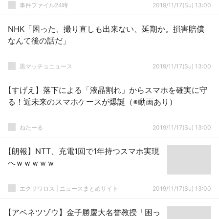
事件ファイル24時
2019/11/17(Su) 13:00
NHK「困った、撮り直しも出来ない、延期か。損害賠償
なんて後の話だ」
黒マッチョニュース
2019/11/17(Su) 13:00
【すげえ】落下による「液晶割れ」からスマホを確実に守
る！近未来のスマホケースが爆誕（※動画あり）
ねたーる
2019/11/17(Su) 13:00
【朗報】NTT、充電1回で1年持つスマホ実現
へｗｗｗｗｗ
エクサワロス | ニュースまとめサイト
2019/11/17(Su) 13:00
【アベネツゾウ】金子勝慶大名誉教授「困っ