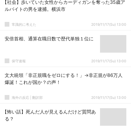
【社会】歩いていた女性からカーディガンを奪った35歳ア
ルバイトの男を逮捕。横浜市
常識的に考えた
2019/11/17(Su) 13:00
安倍首相、通算在職日数で歴代単独１位に
保守速報
2019/11/17(Su) 13:00
文大統領「非正規職をゼロにする！」→非正規が86万人
爆誕！これが国か？の声！
海外の反応 | 翻訳部
2019/11/17(Su) 13:00
【怖い話】死んだ人が見えるんだけど質問あ
る？