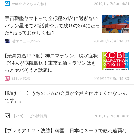
watch＠２ちゃんねる
2019/11/17(Su) 14:31
宇宙戦艦ヤマトって全行程の1/4に過ぎない
バラン星まで20話費やして残りの3/4にたっ
た6話っておかしくね？
哲学ニュースnwk
2019/11/17(Su) 14:30
【最高気温19.3度】神戸マラソン、脱水症状
で14人が病院搬送！東京五輪マラソンはも
っとヤバそうと話題に
はちま起稿
2019/11/17(Su) 14:30
【助けて！】うちのジムの会員が全然片付けてくれないん
です。。
【2ch】コピペ情報局
2019/11/17(Su) 14:28
【プレミア１２・決勝】韓国 日本に３―５で敗れ連覇な