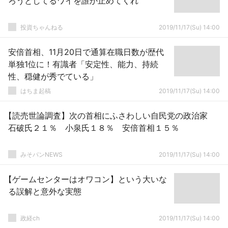
ろうとしてるワイを誰か止めてくれ
投資ちゃんねる
2019/11/17(Su) 14:00
安倍首相、11月20日で通算在職日数が歴代
単独1位に！有識者「安定性、能力、持続
性、穏健が秀でている」
はちま起稿
2019/11/17(Su) 14:00
【読売世論調査】次の首相にふさわしい自民党の政治家
石破氏２１％ 小泉氏１８％ 安倍首相１５％
みそパンNEWS
2019/11/17(Su) 14:00
【ゲームセンターはオワコン】という大いな
る誤解と意外な実態
政経ch
2019/11/17(Su) 14:00