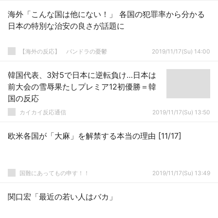
海外「こんな国は他にない！」 各国の犯罪率から分かる
日本の特別な治安の良さが話題に
【海外の反応】 パンドラの憂鬱
2019/11/17(Su) 14:00
韓国代表、3対5で日本に逆転負け…日本は
前大会の雪辱果たしプレミア12初優勝＝韓
国の反応
カイカイ反応通信
2019/11/17(Su) 13:50
欧米各国が「大麻」を解禁する本当の理由 [11/17]
国難にあってもの申す！！
2019/11/17(Su) 13:49
関口宏「最近の若い人はバカ」