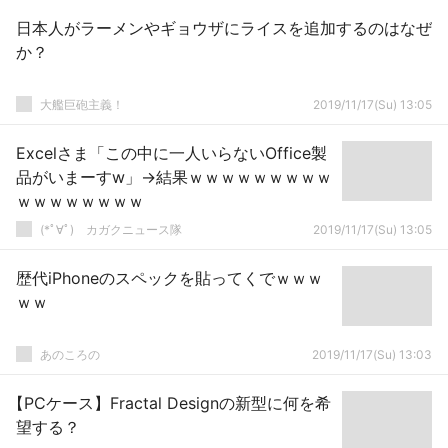
日本人がラーメンやギョウザにライスを追加するのはなぜ
か？
大艦巨砲主義！
2019/11/17(Su) 13:05
Excelさま「この中に一人いらないOffice製
品がいまーすw」→結果ｗｗｗｗｗｗｗｗｗ
ｗｗｗｗｗｗｗｗ
(*ﾟ∀ﾟ)ゞカガクニュース隊
2019/11/17(Su) 13:05
歴代iPhoneのスペックを貼ってくでｗｗｗ
ｗｗ
あのころの
2019/11/17(Su) 13:03
【PCケース】Fractal Designの新型に何を希
望する？