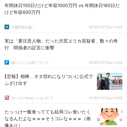
年間休日100日だけど年収1000万円 vs 年間休日160日だ
けど年収600万円
大艦巨砲主義！
2019/11/17(Su) 14:05
実は「要注意人物」だった沢尻エリカ容疑者、数々の奇
行 関係者の証言に衝撃
銃とバッジは置いていけ
2019/11/17(Su) 14:05
【悲報】相棒、ネタ切れになりついに公式で
ふざけ出す
ガハろぐNewsヽ(･ω･)/ｽﾞｺｰ
2019/11/17(Su) 14:05
たっっけー飯食ってても結局コレ食いたく
なるんだよなｗｗｗそうコレなｗｗｗ（画
像あり）