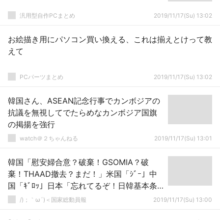
汎用型自作PCまとめ
2019/11/17(Su) 13:02
お絵描き用にパソコン買い換える、これは揃えとけって教
えて
PCパーツまとめ
2019/11/17(Su) 13:02
韓国さん、ASEAN記念行事でカンボジアの
抗議を無視してでたらめなカンボジア国旗
の掲揚を強行
watch＠２ちゃんねる
2019/11/17(Su) 13:01
韓国「慰安婦合意？破棄！GSOMIA？破
棄！THAAD撤去？まだ！」米国「ｼﾞｰ」中
国「ｷﾞﾛｯ」日本「忘れてるぞ！日韓基本条
約」破棄→
/)；｀ω´)＜国家総動員報
2019/11/17(Su) 13:00