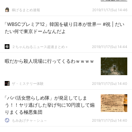
稼げるまとめ速報
2019/11/17(Su) 14:46
「WBSCプレミア12」韓国を破り日本が世界一 #祝 | だい
たい何で東京ドームなんだよ
２ちゃんねるニュース超速まとめ＋
2019/11/17(Su) 14:44
暇だから殺人現場に行ってくるわｗｗｗｗ
ザ・ミステリー体験
2019/11/17(Su) 14:40
「パパ活女懲らしめ隊」が発足してしま
う！！ヤリ逃げした挙げ句に10円渡して煽
りまくる極悪集団
もみあげチャ～シュ～
2019/11/17(Su) 14:40