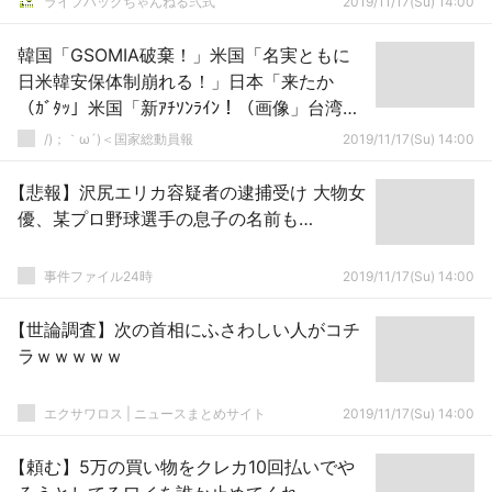
ライフハックちゃんねる弐式
2019/11/17(Su) 14:00
韓国「GSOMIA破棄！」米国「名実ともに
日米韓安保体制崩れる！」日本「来たか
（ｶﾞﾀｯ」米国「新ｱﾁｿﾝﾗｲﾝ！（画像」台湾
「ﾆｺｯ」→
/)；｀ω´)＜国家総動員報
2019/11/17(Su) 14:00
【悲報】沢尻エリカ容疑者の逮捕受け 大物女
優、某プロ野球選手の息子の名前も…
事件ファイル24時
2019/11/17(Su) 14:00
【世論調査】次の首相にふさわしい人がコチ
ラｗｗｗｗｗ
エクサワロス | ニュースまとめサイト
2019/11/17(Su) 14:00
【頼む】5万の買い物をクレカ10回払いでや