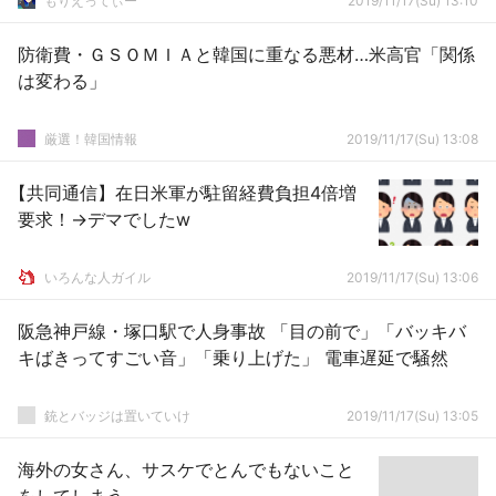
もりえってぃー
2019/11/17(Su) 13:10
防衛費・ＧＳＯＭＩＡと韓国に重なる悪材…米高官「関係
は変わる」
厳選！韓国情報
2019/11/17(Su) 13:08
【共同通信】在日米軍が駐留経費負担4倍増
要求！→デマでしたw
いろんな人ガイル
2019/11/17(Su) 13:06
阪急神戸線・塚口駅で人身事故 「目の前で」「バッキバ
キばきってすごい音」「乗り上げた」 電車遅延で騒然
銃とバッジは置いていけ
2019/11/17(Su) 13:05
海外の女さん、サスケでとんでもないこと