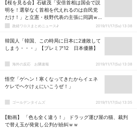
【桜を見る会】石破茂「安倍首相は国会で説
明を！選挙なく首相を代えれるのは自民党
だけ！」と立憲・枝野代表の主張に同調ｗ
ｗｗｗｗｗ
政経ワロスまとめニュース♪
2019/11/17(Su) 13:38
韓国人「韓国、この時局に日本に2連敗して
しまう・・・」【プレミア12 日本優勝】
海外の反応 お隣速報
2019/11/17(Su) 13:38
悟空「ゲヘン！寒くなってきたからイェネ
ケレでヘケけぇにいこうぜ！」
ゴールデンタイムズ
2019/11/17(Su) 13:35
【動画】 「色も全く違う！」 ドラッグ運び屋の猫、裁判
で替え玉が発覚し公判が紛糾ｗｗ