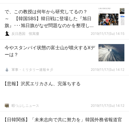
で、この教授は何年から研究してるの？
～ 【韓国SBS】韓日戦に登場した『旭日
旗』･･･旭日旗がなぜ問題なのかを整理して
います
反日愚国 恨寓瘻
2019/11/17(Su) 14:15
今やスタンバイ状態の富士山が噴火するXデ
ーは？
軍事・ミリタリー速報☆彡
2019/11/17(Su) 14:12
【悲報】沢尻エリカさん、完落ちする
暇つぶしニュース
2019/11/17(Su) 14:12
【日韓関係】「未来志向で共に努力を」韓国外務省報道官