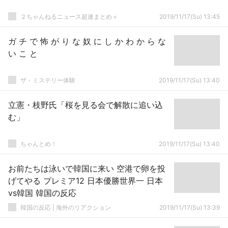
２ちゃんねるニュース超速まとめ＋
2019/11/17(Su) 13:45
ガ チ で 怖 が り な 奴 に し か わ か ら な
い こ と
ザ・ミステリー体験
2019/11/17(Su) 13:40
立憲・枝野氏「桜を見る会で解散に追い込
む」
ちゃんとめ！
2019/11/17(Su) 13:40
お前たちは泳いで韓国に来い 空港で卵を投
げてやる プレミア12 日本優勝世界一 日本
vs韓国 韓国の反応
韓国の反応 | 海外のリアクション
2019/11/17(Su) 13:39