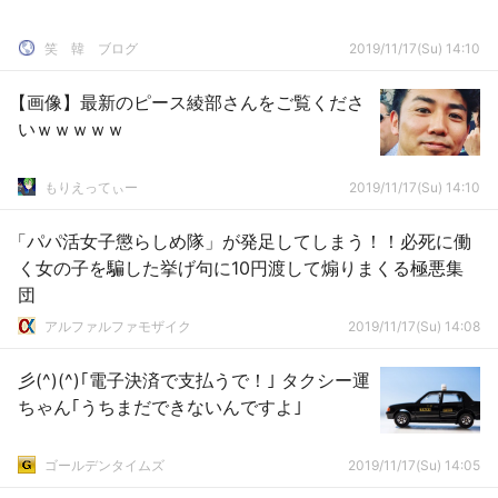
笑 韓 ブログ
2019/11/17(Su) 14:10
【画像】最新のピース綾部さんをご覧くださ
いｗｗｗｗｗ
もりえってぃー
2019/11/17(Su) 14:10
「パパ活女子懲らしめ隊」が発足してしまう！！必死に働
く女の子を騙した挙げ句に10円渡して煽りまくる極悪集
団
アルファルファモザイク
2019/11/17(Su) 14:08
彡(^)(^)｢電子決済で支払うで！｣ タクシー運
ちゃん｢うちまだできないんですよ｣
ゴールデンタイムズ
2019/11/17(Su) 14:05