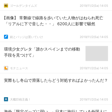
ゴールデンタイムズ
2019/11/2(Sa) 14:05
【画像】 常磐線で線路を歩いていた人物がはねられ死亡
「リアルに下で音した・・」 6200人に影響で騒然
銃とバッジは置いていけ
2019/11/2(Sa) 14:05
環境少女グレタ「誰かスペインまでの移動
手段を見つけて」
モナニュース
2019/11/2(Sa) 14:05
実際もし冬山で滑落したらどう対処すればよかったんだ？
大艦巨砲主義！
2019/11/2(Sa) 14:05
海外「限定グッズに弱い…」日本に旅行している外国人に