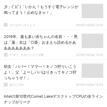
彡；(ﾟ)(ﾟ)「いかん！もうすぐ電子レンジが
鳴ってまう！止めなきゃ！」
ゴールデンタイムズ
2019/11/2(Sa) 13:05
2019年、最も多い赤ちゃんの名前・・・男
は「蓮」女は「○葵」おまえら読めるかあ
あああああああ？
(*ﾟ∀ﾟ)ゞカガクニュース隊
2019/11/2(Sa) 13:05
幼女「パパー！ママ―！キノコ狩りいこう
よ！」父「よーしパパはりきってキノコ狩
っちゃうぞ！」
あのころの
2019/11/2(Sa) 13:03
Intelの第10世代Comet LakeデスクトップCPUの全ライン
ナップがリーク