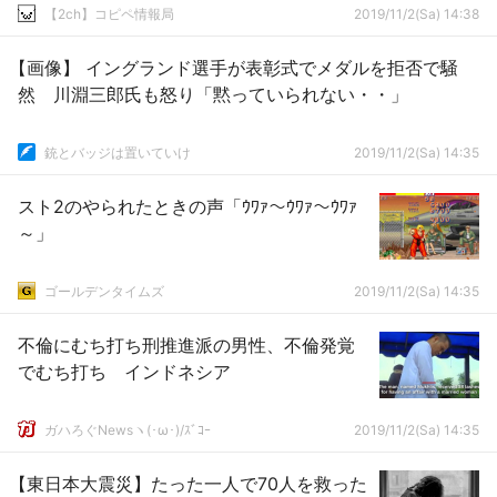
【2ch】コピペ情報局
2019/11/2(Sa) 14:38
【画像】 イングランド選手が表彰式でメダルを拒否で騒
然 川淵三郎氏も怒り「黙っていられない・・」
銃とバッジは置いていけ
2019/11/2(Sa) 14:35
スト2のやられたときの声「ｳﾜｧ～ｳﾜｧ～ｳﾜｧ
～」
ゴールデンタイムズ
2019/11/2(Sa) 14:35
不倫にむち打ち刑推進派の男性、不倫発覚
でむち打ち インドネシア
ガハろぐNewsヽ(･ω･)/ｽﾞｺｰ
2019/11/2(Sa) 14:35
【東日本大震災】たった一人で70人を救った