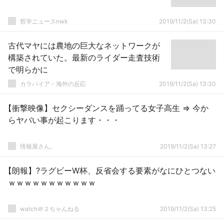
哲学ニュースnwk
2019/11/2(Sa) 13:30
古代マヤには農地の巨大なネットワークが
構築されていた。最新のライダー走査技術
で明らかに
カラパイア - 海外の反応
2019/11/2(Sa) 13:30
【衝撃映像】セクシーダンスを踊ってる女子高生 ⇒ 今か
らヤバい事が起こります・・・
情報屋さん。
2019/11/2(Sa) 13:27
【朗報】?ラグビーW杯、反省会する要素がなにひとつない
ｗｗｗｗｗｗｗｗｗｗｗ
watch＠２ちゃんねる
2019/11/2(Sa) 13:25