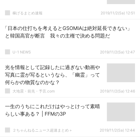
稼げるまとめ速報
2019/11/2(Sa) 12:51
「日本の仕打ちを考えるとGSOMIAは絶対延長できない」
と韓国高官が断言 我々の主権で決める問題だ
U-1 NEWS
2019/11/2(Sa) 12:47
光を情報として記録したに過ぎない動画や
写真に霊が写るというなら、「幽霊」って
何らかの物質なのかな？
大地震・前兆・予言.com
2019/11/2(Sa) 12:46
一生のうちにこれだけはやっとけって素晴
らしい事ある？ | FFMの3P
２ちゃんねるニュース超速まとめ＋
2019/11/2(Sa) 12:44