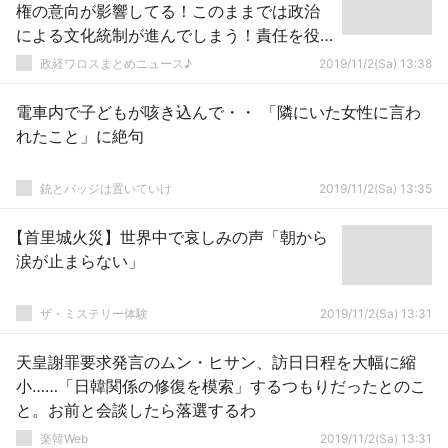
権の意向が影響してる！このままでは政治
による文化統制が進んでしまう！責任を役
人に押しつけた官邸！」
政経ワロスまとめニュース♪
2019/11/2(Sa) 13:38
電車内で子どもが咳き込んで・・ 「隣にいた女性に言わ
れたこと」に絶句
銃とバッジは置いていけ
2019/11/2(Sa) 13:35
【首里城火災】世界中で哀しみの声「朝から
涙が止まらない」
ザ・ミステリー体験
2019/11/2(Sa) 13:31
天皇謝罪要求発言のムン・ヒサン、訪日日程を大幅に縮
小……「日韓関係の修復を模索」するつもりだったとのこ
と。お前と会談したら落選するわ
楽韓Web
2019/11/2(Sa) 13:31