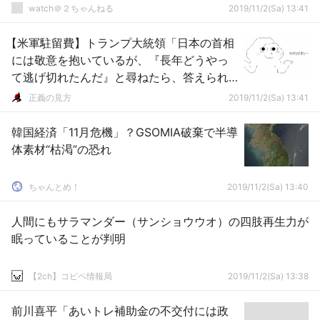
watch＠２ちゃんねる
2019/11/2(Sa) 13:41
【米軍駐留費】トランプ大統領「日本の首相
には敬意を抱いているが、『長年どうやっ
て逃げ切れたんだ』と尋ねたら、答えられ
なかった」＠選挙集会
正義の見方
2019/11/2(Sa) 13:41
韓国経済「11月危機」？GSOMIA破棄で半導
体素材“枯渇”の恐れ
ちゃんとめ！
2019/11/2(Sa) 13:40
人間にもサラマンダー（サンショウウオ）の四肢再生力が
眠っていることが判明
【2ch】コピペ情報局
2019/11/2(Sa) 13:38
前川喜平「あいトレ補助金の不交付には政