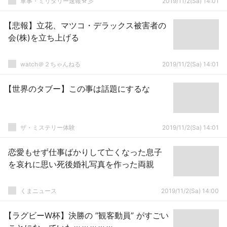
軍事・ミリタリー速報☆彡
2019/11/2(Sa) 14:01
【悲報】立花、マツコ・デラックス被害者の
会(株)を立ち上げる
watch＠２ちゃんねる
2019/11/2(Sa) 14:01
【世界のタブー】この事は話題にするな
ザ・ミステリー体験
2019/11/2(Sa) 14:01
恋愛もせず仕事ばかりして亡くなった息子
を哀れに思い死後婚礼写真を作った両親
くまニュース
2019/11/2(Sa) 14:00
【ラグビーW杯】決勝の ”観客動員” がすごい