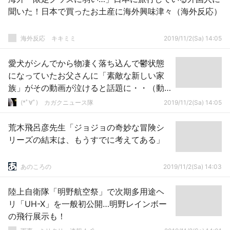
聞いた！日本で買ったお土産に海外興味津々（海外反応）
­海外反応 キキミミ
2019/11/2(Sa) 14:05
愛犬がシんでから物凄く落ち込んで鬱状態
になっていたお父さんに「素敵な新しい家
族」がその動画が泣けると話題に・・（動
画あり）
(*ﾟ∀ﾟ)ゞカガクニュース隊
2019/11/2(Sa) 14:05
荒木飛呂彦先生「ジョジョの奇妙な冒険シ
リーズの結末は、もうすでに考えてある」
あのころの
2019/11/2(Sa) 14:03
陸上自衛隊「明野航空祭」で次期多用途ヘ
リ「UH-X」を一般初公開…明野レインボー
の飛行展示も！