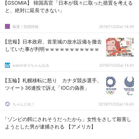
【GSOMIA】 韓国高官「日本が我々に取った措置を考える
と、絶対に延長できない」
厳選！韓国情報
2019/11/2(Sa) 14:45
【悲報】日本政府、首里城の放水設備を撤去
していた事が判明ｗｗｗｗｗｗｗｗｗｗｗ
watch＠２ちゃんねる
2019/11/2(Sa) 14:41
【五輪】札幌移転に怒り カナダ競歩選手、
ツイート36連投で訴え「IOCの偽善」
ちゃんとめ！
2019/11/2(Sa) 14:40
「ゾンビの餌にされそうだったから」女性をさして殺害し
ようとした男が逮捕される 【アメリカ】