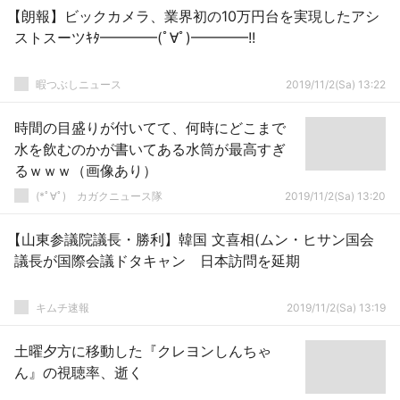
【朗報】ビックカメラ、業界初の10万円台を実現したアシ
ストスーツｷﾀ━━━━(ﾟ∀ﾟ)━━━━!!
暇つぶしニュース
2019/11/2(Sa) 13:22
時間の目盛りが付いてて、何時にどこまで
水を飲むのかが書いてある水筒が最高すぎ
るｗｗｗ（画像あり）
(*ﾟ∀ﾟ)ゞカガクニュース隊
2019/11/2(Sa) 13:20
【山東参議院議長・勝利】韓国 文喜相(ムン・ヒサン国会
議長が国際会議ドタキャン 日本訪問を延期
キムチ速報
2019/11/2(Sa) 13:19
土曜夕方に移動した『クレヨンしんちゃ
ん』の視聴率、逝く