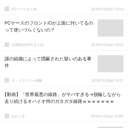
PCパーツまとめ
2019/11/2(Sa) 13:02
PCケースのフロントIOが上面に付いてるの
って使いづらくないの？
汎用型自作PCまとめ
2019/11/2(Sa) 13:02
謎の組織によって隠蔽された疑いのある事
件
ザ・ミステリー体験
2019/11/2(Sa) 13:01
【動画】「世界最悪の線路」がヤバすぎる→脱輪しながら
走り続けるオハイオ州のガタガタ線路ｗｗｗｗｗｗｗ
ねたーる
2019/11/2(Sa) 13:00