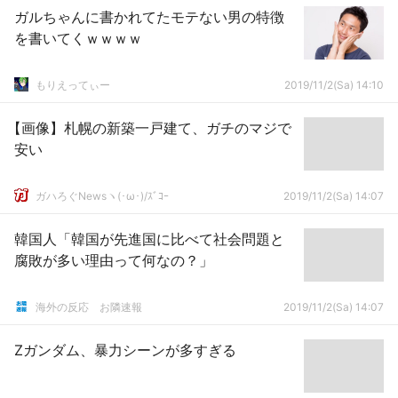
ガルちゃんに書かれてたモテない男の特徴
を書いてくｗｗｗｗ
もりえってぃー
2019/11/2(Sa) 14:10
【画像】札幌の新築一戸建て、ガチのマジで
安い
ガハろぐNewsヽ(･ω･)/ｽﾞｺｰ
2019/11/2(Sa) 14:07
韓国人「韓国が先進国に比べて社会問題と
腐敗が多い理由って何なの？」
海外の反応 お隣速報
2019/11/2(Sa) 14:07
Zガンダム、暴力シーンが多すぎる