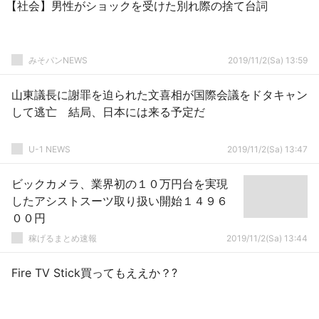
【社会】男性がショックを受けた別れ際の捨て台詞
みそパンNEWS
2019/11/2(Sa) 13:59
山東議長に謝罪を迫られた文喜相が国際会議をドタキャン
して逃亡 結局、日本には来る予定だ
U-1 NEWS
2019/11/2(Sa) 13:47
ビックカメラ、業界初の１０万円台を実現
したアシストスーツ取り扱い開始１４９６
００円
稼げるまとめ速報
2019/11/2(Sa) 13:44
Fire TV Stick買ってもええか？?