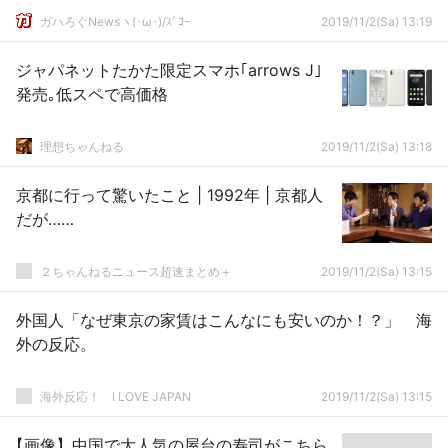
ガハろぐNewsヽ(･ω･)/ｽﾞｺｰ
2019/11/2(Sa) 13:19
ジャパネットたかた限定スマホ｢arrows J｣
発売｡低スペで高価格
理想ちゃんねる
2019/11/2(Sa) 13:18
京都に行って驚いたこと | 1992年 | 京都人
だが……
２ちゃんねるニュース超速まとめ＋
2019/11/2(Sa) 13:15
外国人「なぜ東京の家賃はこんなにも安いのか！？」 海
外の反応。
海外反応！ I LOVE JAPAN
2019/11/2(Sa) 13:15
【画像】中国で大人気の屋台の寿司がこちら