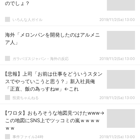
のでしょ？
いろんな人ガイル
2019/11/2(Sa) 13:00
海外「メロンパンを開発したのはアルメニ
ア人」
ガラパゴスジャパン - 海外の反応
2019/11/2(Sa) 13:00
【悲報】上司「お前は仕事をどういうスタン
スでやっていこうと思う？」新入社員俺
「正直、飯の為っすねw」←これ
投資ちゃんねる
2019/11/2(Sa) 13:00
【ワロタ】おもろそうな地図見つけたwww→
この地図にSNS上でツッコミの嵐ｗｗｗｗ
ｗｗ
事件ファイル24時
2019/11/2(Sa) 13:00