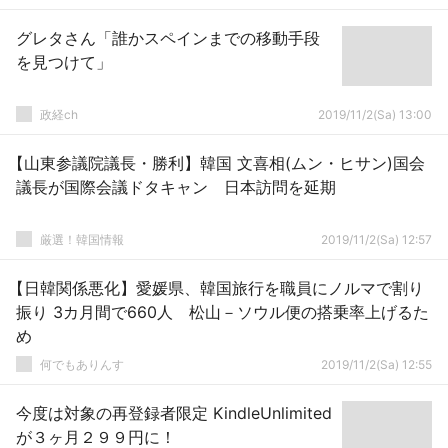
グレタさん「誰かスペインまでの移動手段
を見つけて」
政経ch
2019/11/2(Sa) 13:00
【山東参議院議長・勝利】韓国 文喜相(ムン・ヒサン)国会
議長が国際会議ドタキャン 日本訪問を延期
厳選！韓国情報
2019/11/2(Sa) 12:57
【日韓関係悪化】愛媛県、韓国旅行を職員にノルマで割り
振り 3カ月間で660人 松山－ソウル便の搭乗率上げるた
め
何でもありんす
2019/11/2(Sa) 12:55
今度は対象の再登録者限定 KindleUnlimited
が３ヶ月２９９円に！