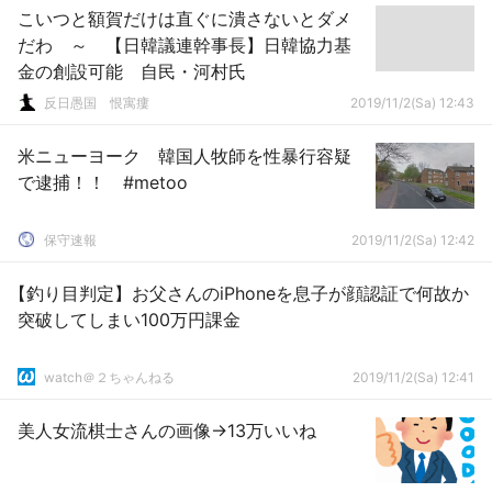
こいつと額賀だけは直ぐに潰さないとダメ
だわ ～ 【日韓議連幹事長】日韓協力基
金の創設可能 自民・河村氏
反日愚国 恨寓瘻
2019/11/2(Sa) 12:43
米ニューヨーク 韓国人牧師を性暴行容疑
で逮捕！！ #metoo
保守速報
2019/11/2(Sa) 12:42
【釣り目判定】お父さんのiPhoneを息子が顔認証で何故か
突破してしまい100万円課金
watch＠２ちゃんねる
2019/11/2(Sa) 12:41
美人女流棋士さんの画像→13万いいね