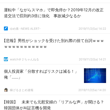
運転中「ながらスマホ」で即免停か？2019年12月の改正
道交法で罰則約3倍に強化 事故減少なるか
ゆめ痛 -NEWS ALERT-
2019/11/2(Sa) 14:22
【悲報】男性がショックを受けた別れ際の捨て台詞ｗｗｗ
ｗｗｗｗｗｗｗｗｗｗｗ
watch＠２ちゃんねる
2019/11/2(Sa) 14:21
個人投資家「分散すればリスクは減る！」
俺「……」
稼げるまとめ速報
2019/11/2(Sa) 14:20
【韓国】 未来でも元慰安婦の「リアルな声」が聞ける？
韓国団体がAI証言機を開発