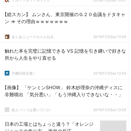
アルファルファモザイク
2019/11/2(Sa) 13:07
【総スカン】 ムンさん、東京開催のＧ２０会議をドタキャ
ン ⇒ その理由ｗｗｗｗｗｗｗ
あじあニュースちゃんねる
2019/11/2(Sa) 13:05
触れた本を完璧に記憶できる VS 記憶を引き継いで好きな
所から人生をやり直せる
大艦巨砲主義！
2019/11/2(Sa) 13:05
【画像】 「ケンミンSHOW」 鈴木紗理奈の沖縄ディスに
非難噴出 「気分悪い」「もう沖縄入りできないな・・」
銃とバッジは置いていけ
2019/11/2(Sa) 13:05
日本の工場とはちょっと違う？「オレンジ