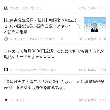
アルファルファモザイク
2019/11/2(Sa) 14:55
【山東参議院議長・勝利】韓国文喜相(ムン・
ヒサン)国会議長が国際会議ドタキャン 日
本訪問を延期
MIZUHO no KUNI ≪2ch≫特亜ニュース
2019/11/2(Sa) 14:50
クレカって毎月3000円返済するだけで何でも買えるとか
魔法のカードかよｗｗｗｗｗ
２ちゃんねるニュース超速まとめ＋
2019/11/2(Sa) 14:48
「首里城火災の責任の所在は誰にもない」と沖縄県幹部が
表明 管理財団も責任を取る気なし
U-1 NEWS
2019/11/2(Sa) 14:47