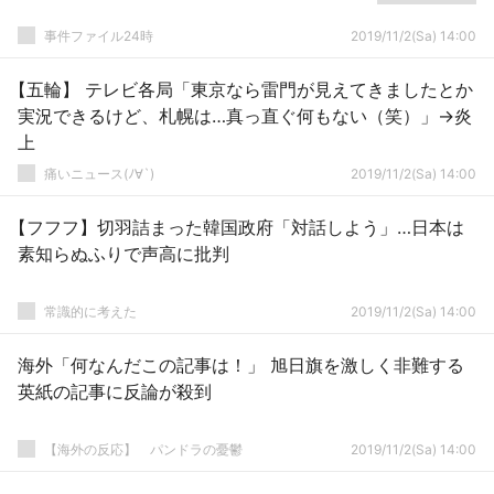
事件ファイル24時
2019/11/2(Sa) 14:00
【五輪】 テレビ各局「東京なら雷門が見えてきましたとか
実況できるけど、札幌は…真っ直ぐ何もない（笑）」→炎
上
痛いニュース(ﾉ∀`)
2019/11/2(Sa) 14:00
【フフフ】切羽詰まった韓国政府「対話しよう」…日本は
素知らぬふりで声高に批判
常識的に考えた
2019/11/2(Sa) 14:00
海外「何なんだこの記事は！」 旭日旗を激しく非難する
英紙の記事に反論が殺到
【海外の反応】 パンドラの憂鬱
2019/11/2(Sa) 14:00