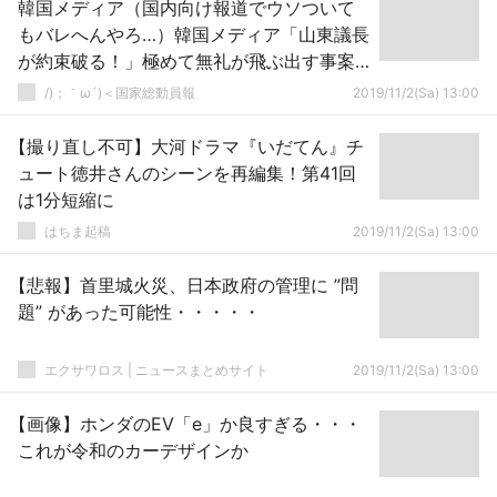
韓国メディア（国内向け報道でウソついて
もバレへんやろ…）韓国メディア「山東議長
が約束破る！」極めて無礼が飛ぶ出す事案
→
/)；｀ω´)＜国家総動員報
2019/11/2(Sa) 13:00
【撮り直し不可】大河ドラマ『いだてん』チ
ュート徳井さんのシーンを再編集！第41回
は1分短縮に
はちま起稿
2019/11/2(Sa) 13:00
【悲報】首里城火災、日本政府の管理に ”問
題” があった可能性・・・・・
エクサワロス | ニュースまとめサイト
2019/11/2(Sa) 13:00
【画像】ホンダのEV「e」か良すぎる・・・
これが令和のカーデザインか