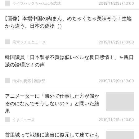
ライフハックちゃんねる弐式
2019/11/2(Sa) 13:00
【画像】本場中国の肉まん、めちゃくちゃ美味そう！生地
から違う。日本の偽物（）
黒マッチョニュース
2019/11/2(Sa) 13:00
韓国議員「日本製品不買は低レベルな反日感情！」←親日
派の論理だ！の声
海外の反応 | 翻訳部
2019/11/2(Sa) 13:00
アニメーターに「海外で仕事した方が儲か
るのになんでそうしないの？」と聞いた結
果
くまニュース
2019/11/2(Sa) 13:00
首里城って戦後に適当に復元して建てたも