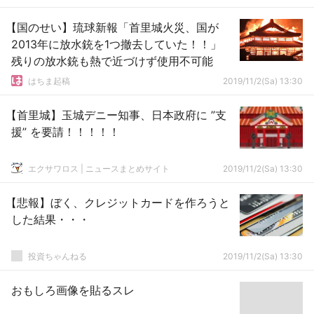
【国のせい】琉球新報「首里城火災、国が
2013年に放水銃を1つ撤去していた！！」
残りの放水銃も熱で近づけず使用不可能
はちま起稿
2019/11/2(Sa) 13:30
【首里城】玉城デニー知事、日本政府に ”支
援” を要請！！！！！
エクサワロス | ニュースまとめサイト
2019/11/2(Sa) 13:30
【悲報】ぼく、クレジットカードを作ろうと
した結果・・・
投資ちゃんねる
2019/11/2(Sa) 13:30
おもしろ画像を貼るスレ