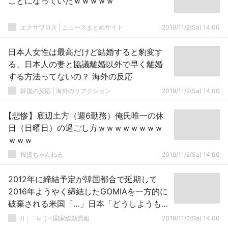
ことになっていたｗｗｗｗｗ
エクサワロス | ニュースまとめサイト
2019/11/2(Sa) 14:00
日本人女性は最高だけど結婚すると豹変す
る、日本人の妻と協議離婚以外で早く離婚
する方法ってないの？ 海外の反応
韓国の反応 | 海外のリアクション
2019/11/2(Sa) 14:00
【悲惨】底辺土方（週6勤務）俺氏唯一の休
日（日曜日）の過ごし方ｗｗｗｗｗｗｗｗ
ｗｗｗ
投資ちゃんねる
2019/11/2(Sa) 14:00
2012年に締結予定が韓国都合で延期して
2016年ようやく締結したGOMIAを一方的に
破棄される米国「…」日本「どうしようもな
い！」→
/)；｀ω´)＜国家総動員報
2019/11/2(Sa) 14:00