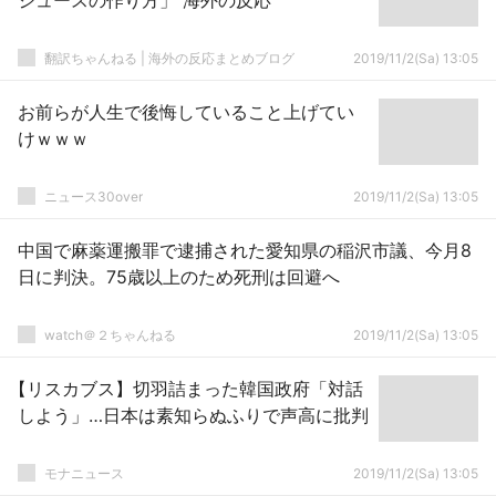
ジュースの作り方」 海外の反応
翻訳ちゃんねる | 海外の反応まとめブログ
2019/11/2(Sa) 13:05
お前らが人生で後悔していること上げてい
けｗｗｗ
ニュース30over
2019/11/2(Sa) 13:05
中国で麻薬運搬罪で逮捕された愛知県の稲沢市議、今月8
日に判決。75歳以上のため死刑は回避へ
watch＠２ちゃんねる
2019/11/2(Sa) 13:05
【リスカブス】切羽詰まった韓国政府「対話
しよう」…日本は素知らぬふりで声高に批判
モナニュース
2019/11/2(Sa) 13:05