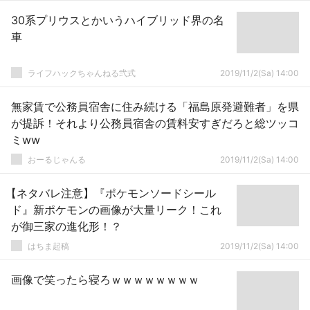
30系プリウスとかいうハイブリッド界の名
車
ライフハックちゃんねる弐式
2019/11/2(Sa) 14:00
無家賃で公務員宿舎に住み続ける「福島原発避難者」を県
が提訴！それより公務員宿舎の賃料安すぎだろと総ツッコ
ミww
おーるじゃんる
2019/11/2(Sa) 14:00
【ネタバレ注意】『ポケモンソードシール
ド』新ポケモンの画像が大量リーク！これ
が御三家の進化形！？
はちま起稿
2019/11/2(Sa) 14:00
画像で笑ったら寝ろｗｗｗｗｗｗｗｗ