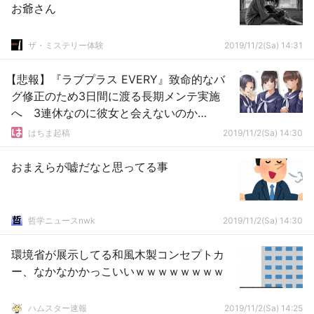
お爺さん
ザ・ミステリー体験
2019/11/2(Sa) 14:31
【悲報】『ラブプラス EVERY』致命的なバ
グ修正のため3日間に渡る長期メンテ実施
へ 3連休なのに彼女と会えないのか
よ・・・
はちま起稿
2019/11/2(Sa) 14:30
おまえらが嘘だなと思ってる事
哲学ニュースnwk
2019/11/2(Sa) 14:30
環境省が展示してる和風木製コンセプトカ
ー、なかなかかっこいいｗｗｗｗｗｗｗｗ
ハムスター速報
2019/11/2(Sa) 14:25