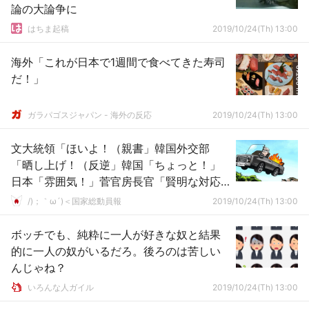
論の大論争に
はちま起稿
2019/10/24(Th) 13:00
海外「これが日本で1週間で食べてきた寿司
だ！」
ガラパゴスジャパン - 海外の反応
2019/10/24(Th) 13:00
文大統領「ほいよ！（親書」韓国外交部
「晒し上げ！（反逆」韓国「ちょっと！」
日本「雰囲気！」菅官房長官「賢明な対応
して。」→
/)；｀ω´)＜国家総動員報
2019/10/24(Th) 13:00
ボッチでも、純粋に一人が好きな奴と結果
的に一人の奴がいるだろ。後ろのは苦しい
んじゃね？
いろんな人ガイル
2019/10/24(Th) 13:00