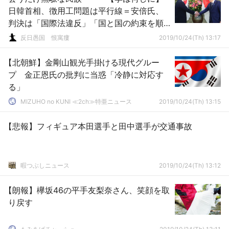
日韓首相、徴用工問題は平行線＝安倍氏、
判決は「国際法違反」「国と国の約束を順
守すること」
反日愚国 恨寓瘻
2019/10/24(Th) 13:17
【北朝鮮】金剛山観光手掛ける現代グルー
プ 金正恩氏の批判に当惑「冷静に対応す
る」
MIZUHO no KUNI ≪2ch≫特亜ニュース
2019/10/24(Th) 13:15
【悲報】フィギュア本田選手と田中選手が交通事故
暇つぶしニュース
2019/10/24(Th) 13:12
【朗報】欅坂46の平手友梨奈さん、笑顔を取
り戻す