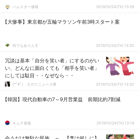
ハムスター速報
2019/10/24(Th) 13:29
【大惨事】東京都が五輪マラソン午前3時スタート案
何でもありんす
2019/10/24(Th) 13:20
冗談は基本「自分を笑い者」にするのがい
い、どんなに面白くても「相手を笑い者」
にしては駄目・・なぜなら・・
(*ﾟ∀ﾟ)ゞカガクニュース隊
2019/10/24(Th) 13:20
【韓国】現代自動車の7～9月営業益 前期比約7割減
キムチ速報
2019/10/24(Th) 13:19
会うだけ無駄な民族 ～ 【李は何しに】