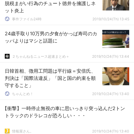
脱税まがい行為のチュート徳井を擁護しネ
ット炎上
事件ファイル24時
2019/10/24(Th) 13:45
24歳手取り10万男の夕食がかっぱ寿司のカ
ッパよりはマシと話題に
２ちゃんねるニュース超速まとめ＋
2019/10/24(Th) 13:44
日韓首相、徴用工問題は平行線＝安倍氏、
判決は「国際法違反」「国と国の約束を順
守すること」
ちゃんとめ！
2019/10/24(Th) 13:40
【衝撃】一時停止無視の車に思いっきり突っ込んだ2トン
トラックのドラレコが恐ろしい・・・
情報屋さん。
2019/10/24(Th) 13:40