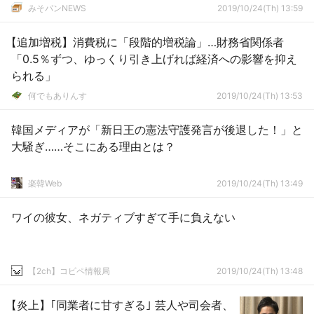
みそパンNEWS
2019/10/24(Th) 13:59
【追加増税】消費税に「段階的増税論」…財務省関係者
「0.5％ずつ、ゆっくり引き上げれば経済への影響を抑え
られる」
何でもありんす
2019/10/24(Th) 13:53
韓国メディアが「新日王の憲法守護発言が後退した！」と
大騒ぎ……そこにある理由とは？
楽韓Web
2019/10/24(Th) 13:49
ワイの彼女、ネガティブすぎて手に負えない
【2ch】コピペ情報局
2019/10/24(Th) 13:48
【炎上】｢同業者に甘すぎる｣ 芸人や司会者、