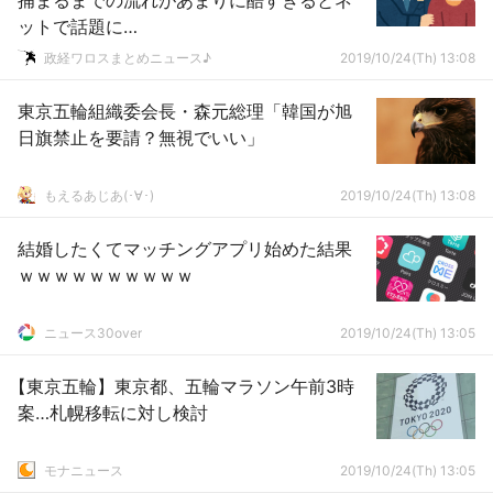
捕まるまでの流れがあまりに酷すぎるとネ
ットで話題に…
政経ワロスまとめニュース♪
2019/10/24(Th) 13:08
東京五輪組織委会長・森元総理「韓国が旭
日旗禁止を要請？無視でいい」
もえるあじあ(･∀･)
2019/10/24(Th) 13:08
結婚したくてマッチングアプリ始めた結果
ｗｗｗｗｗｗｗｗｗｗ
ニュース30over
2019/10/24(Th) 13:05
【東京五輪】東京都、五輪マラソン午前3時
案…札幌移転に対し検討
モナニュース
2019/10/24(Th) 13:05