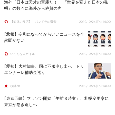
海外「日本は天才の宝庫だ！」 『世界を変えた日本の発
明』の数々に海外から称賛の声
【海外の反応】 パンドラの憂鬱
2019/10/24(Th) 14:00
【悲報】令和になってからいいニュースを全
然聞かない
いろんな人ガイル
2019/10/24(Th) 14:00
【愛知】大村知事、国に不服申し出へ トリ
エンナーレ補助金巡り
政経ch
2019/10/24(Th) 14:00
【東京五輪】マラソン開始「午前３時案」、札幌変更案に
東京が巻き返しへ