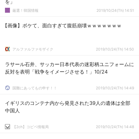
を」
厳選！韓国情報
2019/10/24(Th) 14:51
【画像】ボケて、面白すぎて腹筋崩壊ｗｗｗｗｗｗｗ
アルファルファモザイク
2019/10/24(Th) 14:50
ラサール石井、サッカー日本代表の迷彩柄ユニフォームに
反対を表明「戦争をイメージさせる！」10/24
国難にあってもの申す！！
2019/10/24(Th) 14:49
イギリスのコンテナ内から発見された39人の遺体は全部
中国人
【2ch】コピペ情報局
2019/10/24(Th) 14:48