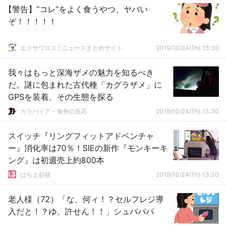
【警告】”コレ”をよく食うやつ、ヤバい
ぞ！！！！！
エクサワロス | ニュースまとめサイト
2019/10/24(Th) 13:30
我々はもっと深海ザメの魅力を知るべき
だ。謎に包まれた古代種「カグラザメ」に
GPSを装着、その生態を探る
カラパイア - 海外の反応
2019/10/24(Th) 13:30
スイッチ『リングフィットアドベンチャ
ー』消化率は70％！SIEの新作『モンキーキ
ング』は初週売上約800本
はちま起稿
2019/10/24(Th) 13:30
老人様（72）「な、何ィ！？セルフレジ導
入だと！？ゆ、許せん！！」シュバババ