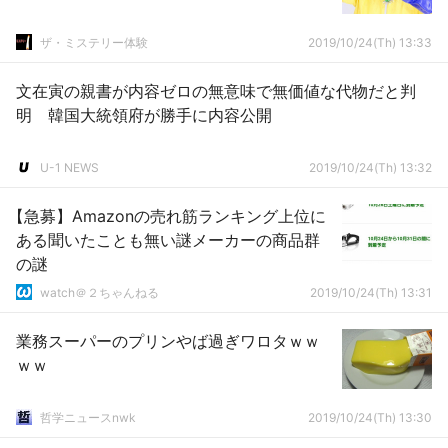
ザ・ミステリー体験
2019/10/24(Th) 13:33
文在寅の親書が内容ゼロの無意味で無価値な代物だと判
明 韓国大統領府が勝手に内容公開
U-1 NEWS
2019/10/24(Th) 13:32
【急募】Amazonの売れ筋ランキング上位に
ある聞いたことも無い謎メーカーの商品群
の謎
watch＠２ちゃんねる
2019/10/24(Th) 13:31
業務スーパーのプリンやば過ぎワロタｗｗ
ｗｗ
哲学ニュースnwk
2019/10/24(Th) 13:30