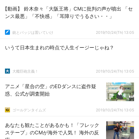
【動画】 鈴木奈々「大阪王将」CMに批判の声が噴出 「セ
ンス最悪」「不快感」「耳障りでうるさい・・」
銃とバッジは置いていけ
2019/10/24(Th) 13:05
いうて日本生まれの時点で人生イージーじゃね？
大艦巨砲主義！
2019/10/24(Th) 13:05
アニメ「星合の空」のEDダンスに盗作疑
惑、公式が調査開始
ゴールデンタイムズ
2019/10/24(Th) 13:05
あなたも観たことがあるかも！「フレック
ステープ」のCMが海外で人気！ 海外の反