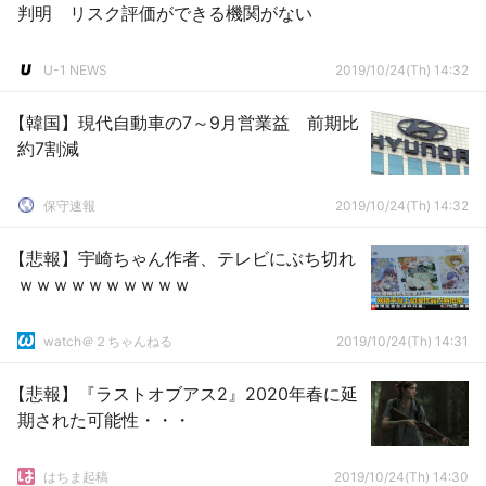
判明 リスク評価ができる機関がない
U-1 NEWS
2019/10/24(Th) 14:32
【韓国】現代自動車の7～9月営業益 前期比
約7割減
保守速報
2019/10/24(Th) 14:32
【悲報】宇崎ちゃん作者、テレビにぶち切れ
ｗｗｗｗｗｗｗｗｗｗ
watch＠２ちゃんねる
2019/10/24(Th) 14:31
【悲報】『ラストオブアス2』2020年春に延
期された可能性・・・
はちま起稿
2019/10/24(Th) 14:30