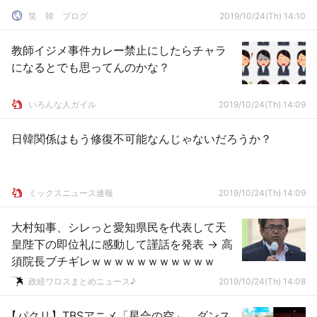
笑 韓 ブログ
2019/10/24(Th) 14:10
教師イジメ事件カレー禁止にしたらチャラ
になるとでも思ってんのかな？
いろんな人ガイル
2019/10/24(Th) 14:09
日韓関係はもう修復不可能なんじゃないだろうか？
ミックスニュース速報
2019/10/24(Th) 14:09
大村知事、シレっと愛知県民を代表して天
皇陛下の即位礼に感動して謹話を発表 → 高
須院長ブチギレｗｗｗｗｗｗｗｗｗｗｗ
政経ワロスまとめニュース♪
2019/10/24(Th) 14:08
【パクリ】TBSアニメ「星合の空」、ダンス