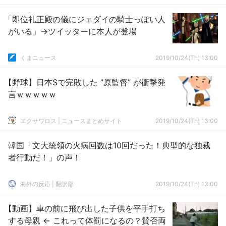
「即位礼正殿の儀にジェダイの騎士っぽい人
がいる」→ツイッターに本人が登場
くまニュース
2019/10/24(Th) 13:00
【野球】日本Sで完敗した ”原監督” が衝撃発
言ｗｗｗｗｗ
エクサワロス | ニュースまとめサイト
2019/10/24(Th) 13:00
韓国「文大統領の火病回数は10回だった！典型的な独裁
者行動だ！」の声！
海外の反応 | 翻訳部
2019/10/24(Th) 13:00
【動画】車の前に飛び出した子供を平手打ち
する母親 ← これって体罰になるの？賛否両