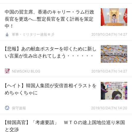
中国の習主席、香港のキャリー・ラム行政
長官を更迭へ…暫定長官を置く計画を策定
中！
軍事・ミリタリー速報☆彡
2019/10/24(Th) 14:27
【悲報】あの献血ポスターを叩くために新し
い言葉が生み出されてしまう・・・・・・
NEWSOKU BLOG
2019/10/24(Th) 14:27
【ヘイト】韓国人集団が安倍首相イラストを
めちゃくちゃに
保守速報
2019/10/24(Th) 14:20
【韓国高官】「考慮要請」 ＷＴＯの途上国地位巡り米国
と交渉