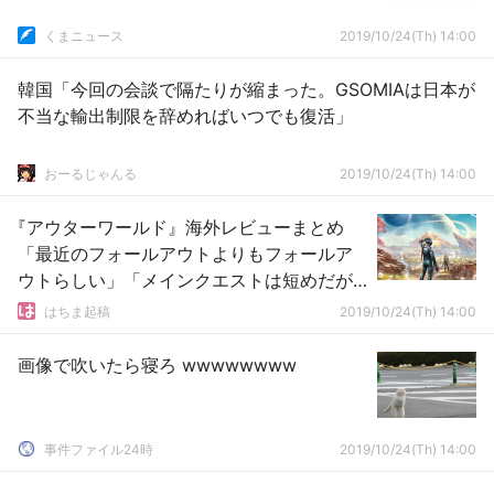
くまニュース
2019/10/24(Th) 14:00
韓国「今回の会談で隔たりが縮まった。GSOMIAは日本が
不当な輸出制限を辞めればいつでも復活」
おーるじゃんる
2019/10/24(Th) 14:00
『アウターワールド』海外レビューまとめ
「最近のフォールアウトよりもフォールア
ウトらしい」「メインクエストは短めだが
何周もしたくなる」
はちま起稿
2019/10/24(Th) 14:00
画像で吹いたら寝ろ wwwwwwww
事件ファイル24時
2019/10/24(Th) 14:00