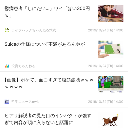
鬱病患者「しにたい…」ワイ「ほい300円
ｗ」
ライフハックちゃんねる弐式
2019/10/24(Th) 14:00
Suicaの仕様について不満があるんやが
投資ちゃんねる
2019/10/24(Th) 14:00
【画像】ボケて、面白すぎて腹筋崩壊ｗｗｗ
ｗｗｗｗ
哲学ニュースnwk
2019/10/24(Th) 14:00
ヒアリ解説者の見た目のインパクトが強す
ぎて内容が頭に入らないと話題に