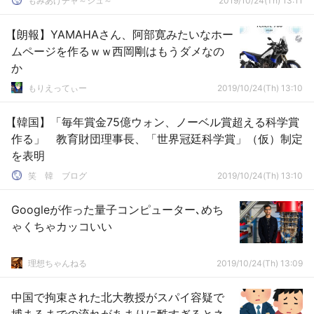
もみあげチャ～シュ～
2019/10/24(Th) 13:11
【朗報】YAMAHAさん、阿部寛みたいなホー
ムページを作るｗｗ西岡剛はもうダメなの
か
もりえってぃー
2019/10/24(Th) 13:10
【韓国】「毎年賞金75億ウォン、ノーベル賞超える科学賞
作る」 教育財団理事長、「世界冠廷科学賞」（仮）制定
を表明
笑 韓 ブログ
2019/10/24(Th) 13:10
Googleが作った量子コンピューター､めち
ゃくちゃカッコいい
理想ちゃんねる
2019/10/24(Th) 13:09
中国で拘束された北大教授がスパイ容疑で