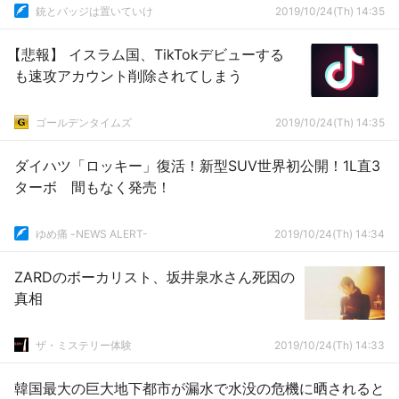
銃とバッジは置いていけ
2019/10/24(Th) 14:35
【悲報】 イスラム国、TikTokデビューする
も速攻アカウント削除されてしまう
ゴールデンタイムズ
2019/10/24(Th) 14:35
ダイハツ「ロッキー」復活！新型SUV世界初公開！1L直3
ターボ 間もなく発売！
ゆめ痛 -NEWS ALERT-
2019/10/24(Th) 14:34
ZARDのボーカリスト、坂井泉水さん死因の
真相
ザ・ミステリー体験
2019/10/24(Th) 14:33
韓国最大の巨大地下都市が漏水で水没の危機に晒されると