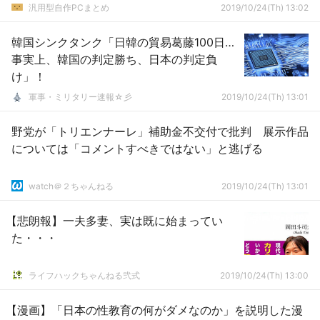
汎用型自作PCまとめ
2019/10/24(Th) 13:02
韓国シンクタンク「日韓の貿易葛藤100日…
事実上、韓国の判定勝ち、日本の判定負
け」！
軍事・ミリタリー速報☆彡
2019/10/24(Th) 13:01
野党が「トリエンナーレ」補助金不交付で批判 展示作品
については「コメントすべきではない」と逃げる
watch＠２ちゃんねる
2019/10/24(Th) 13:01
【悲朗報】一夫多妻、実は既に始まってい
た・・・
ライフハックちゃんねる弐式
2019/10/24(Th) 13:00
【漫画】「日本の性教育の何がダメなのか」を説明した漫