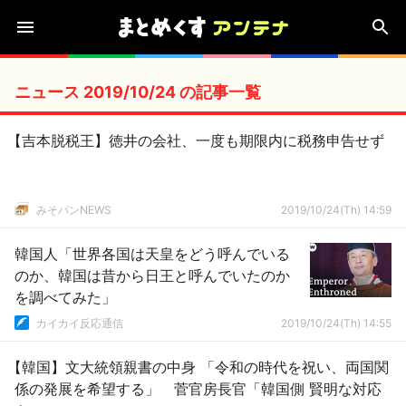
ニュース 2019/10/24 の記事一覧
【吉本脱税王】徳井の会社、一度も期限内に税務申告せず
みそパンNEWS
2019/10/24(Th) 14:59
韓国人「世界各国は天皇をどう呼んでいる
のか、韓国は昔から日王と呼んでいたのか
を調べてみた」
カイカイ反応通信
2019/10/24(Th) 14:55
【韓国】文大統領親書の中身 「令和の時代を祝い、両国関
係の発展を希望する」 菅官房長官「韓国側 賢明な対応