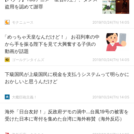
盗用を認めて謝罪
モナニュース
2019/10/24(Th) 14:05
「めっちゃ天皇なんだけど！」 お召列車の中
から手を振る陛下を見て大興奮する子供の
動画が話題
ゴールデンタイムズ
2019/10/24(Th) 14:05
下級国民が上級国民に税金を支払うシステムって明らかに
おかしいと思うんだけど
大艦巨砲主義！
2019/10/24(Th) 14:05
海外「日台友好！」反政府デモの渦中…台風19号の被害を
受けた日本に寄付を集めた台湾に海外称賛（海外反応）