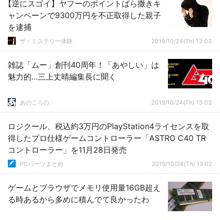
【逆にスゴイ】ヤフーのポイントばら撒きキ
ャンペーンで9300万円を不正取得した親子
を逮捕
ザ・ミステリー体験
2019/10/24(Th) 13:03
雑誌「ムー」創刊40周年！「あやしい」は
魅力的…三上丈晴編集長に聞く
あのころの
2019/10/24(Th) 13:03
ロジクール、税込約3万円のPlayStation4ライセンスを取
得したプロ仕様ゲームコントローラー「ASTRO C40 TR
コントローラー」を11月28日発売
PCパーツまとめ
2019/10/24(Th) 13:02
ゲームとブラウザでメモリ使用量16GB超え
る時あるから多めに積んでて良かったわ