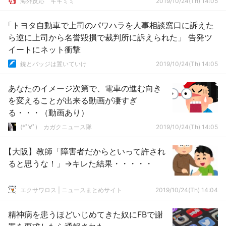
­海外反応 キキミミ
2019/10/24(Th) 14:05
「トヨタ自動車で上司のパワハラを人事相談窓口に訴えた
ら逆に上司から名誉毀損で裁判所に訴えられた」 告発ツ
イートにネット衝撃
銃とバッジは置いていけ
2019/10/24(Th) 14:05
あなたのイメージ次第で、電車の進む向き
を変えることが出来る動画が凄すぎ
る・・・（動画あり）
(*ﾟ∀ﾟ)ゞカガクニュース隊
2019/10/24(Th) 14:05
【大阪】教師「障害者だからといって許され
ると思うな！」→キレた結果・・・・・
エクサワロス | ニュースまとめサイト
2019/10/24(Th) 14:04
精神病を患うほどいじめてきた奴にFBで謝