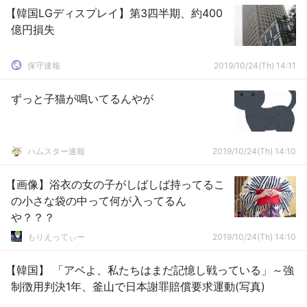
【韓国LGディスプレイ】第3四半期、約400
億円損失
保守速報
2019/10/24(Th) 14:11
ずっと子猫が鳴いてるんやが
ハムスター速報
2019/10/24(Th) 14:10
【画像】浴衣の女の子がしばしば持ってるこ
の小さな袋の中って何が入ってるん
や？？？
もりえってぃー
2019/10/24(Th) 14:10
【韓国】 「アベよ、私たちはまだ記憶し戦っている」～強
制徴用判決1年、釜山で日本謝罪賠償要求運動(写真)