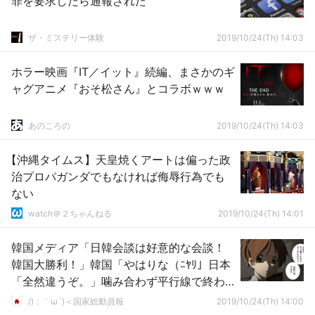
罪を要求したら通報された
ザ・ミステリー体験
2019/10/24(Th) 14:03
ホラー映画『IT／イット』続編、まさかのギ
ャグアニメ『おそ松さん』とコラボｗｗｗ
あのころの
2019/10/24(Th) 14:03
【沖縄タイムス】天皇焼くアートは偏った政
治プロパガンダでもなければ侮辱行為でも
ない
watch＠２ちゃんねる
2019/10/24(Th) 14:01
韓国メディア「日韓会談は好意的な会談！
韓国大勝利！」韓国「やはりな（ﾆﾔﾘ」日本
「全然違うぞ。」噛み合わず平行線で終わ
る→
/)；｀ω´)＜国家総動員報
2019/10/24(Th) 14:00