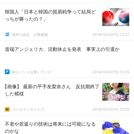
韓国人「日本と韓国の貿易戦争って結局ど
っちが勝ったの？」
海外の反応 お隣速報
2019/10/24(Th) 13:37
道端アンジェリカ、活動休止を発表 事実上の引退か
銃とバッジは置いていけ
2019/10/24(Th) 13:35
【画像】 最新の平手友梨奈さん 反抗期終了
した模様
ゴールデンタイムズ
2019/10/24(Th) 13:35
不老や若返りの技術は将来には可能になる
のかな