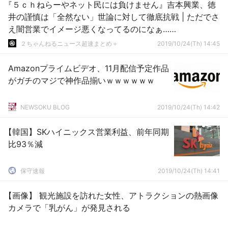
『５ｃｈねらーやネット民には負けません』吉本興業、徳
井の謹慎は「全然ない」世論に対して徹底抗戦 | ただでさ
え闇営業でイメージ悪くなってるのになぁ……
２ちゃんねるニュース超速まとめ＋
2019/10/24(Th) 14:45
Amazonプライムビデオ、11月配信予定作品
がガチのマジで神作品揃いｗｗｗｗｗｗ
NEWSOKU BLOG
2019/10/24(Th) 14:42
【韓国】SKハイニックス営業利益、前年同期
比93％減
保守速報
2019/10/24(Th) 14:41
【画像】 観光施設を訪れた女性、アトラクションの熱画像
カメラで「乳がん」が発見される