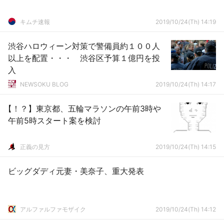
キムチ速報
2019/10/24(Th) 14:19
渋谷ハロウィーン対策で警備員約１００人
以上を配置・・・ 渋谷区予算１億円を投
入
NEWSOKU BLOG
2019/10/24(Th) 14:17
【！？】東京都、五輪マラソンの午前3時や
午前5時スタート案を検討
正義の見方
2019/10/24(Th) 14:15
ビッグダディ元妻・美奈子、重大発表
アルファルファモザイク
2019/10/24(Th) 14:12