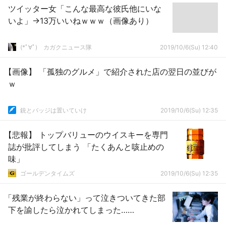
ツイッター女「こんな最高な彼氏他にいな
いよ」→13万いいねｗｗｗ（画像あり）
(*ﾟ∀ﾟ)ゞカガクニュース隊
2019/10/6(Su) 12:40
【画像】 「孤独のグルメ」で紹介された店の翌日の並びが
ｗ
銃とバッジは置いていけ
2019/10/6(Su) 12:35
【悲報】 トップバリューのウイスキーを専門
誌が批評してしまう 「たくあんと咳止めの
味」
ゴールデンタイムズ
2019/10/6(Su) 12:35
「残業が終わらない」って泣きついてきた部
下を諭したら泣かれてしまった……