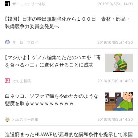
ザ・ミステリー体験
2019/10/6(Su) 14:31
【韓国】日本の輸出規制強化から１００日 素材・部品・
装備競争力委員会発足へ
笑 韓 ブログ
2019/10/6(Su) 14:30
【マジかよ】ゲノム編集でただのハエを「毒
を食べるハエ」に進化させることに成功
はちま起稿
2019/10/6(Su) 14:30
白ネッコ、ソファで猫をやめたかのような
態度を取るｗｗｗｗｗｗｗｗｗ
ハムスター速報
2019/10/6(Su) 14:30
進退窮まったHUAWEIが屈辱的な講和条件を提示して米国