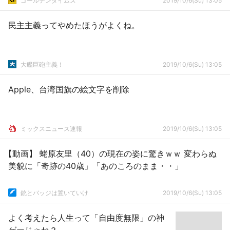
ゴールデンタイムズ
2019/10/6(Su) 13:05
民主主義ってやめたほうがよくね。
大艦巨砲主義！
2019/10/6(Su) 13:05
Apple、台湾国旗の絵文字を削除
ミックスニュース速報
2019/10/6(Su) 13:05
【動画】 蛯原友里（40）の現在の姿に驚きｗｗ 変わらぬ
美貌に「奇跡の40歳」「あのころのまま・・」
銃とバッジは置いていけ
2019/10/6(Su) 13:05
よく考えたら人生って「自由度無限」の神