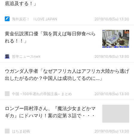
底追及する！」
海外反応！ I LOVE JAPAN
2019/10/6(Su) 13:30
黄金伝説濱口優「鶏を買えば毎日卵食べら
れる！！」
哲学ニュースnwk
2019/10/6(Su) 13:30
ウガンダ人学者「なぜアフリカ人はアフリカ大陸から逃げ
出したがるのか？中国人は成功してるのに…」
中国 ~100年遅れの帝国主義~ まとめ
2019/10/6(Su) 13:30
ロンブー田村淳さん、『魔法少女まどかマ
ギカ』にドハマり！案の定第３話で・・・
はちま起稿
2019/10/6(Su) 13:30