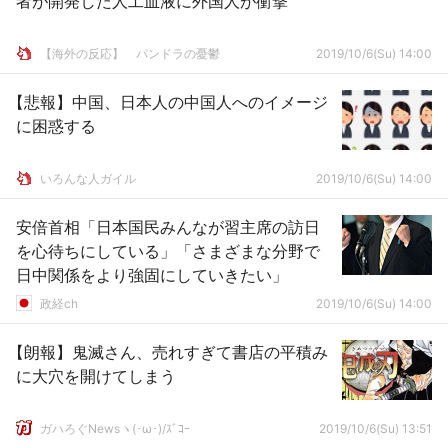
者が開発した人工血液に外国人が衝撃
【海外の反応】 パンドラの憂鬱
2019/10/6(Su) 14:00
【悲報】中国、日本人の中国人へのイメージ
に困惑する
いろんな人ガイル
2019/10/6(Su) 14:00
安倍首相「日本国民みんなが習主席の訪日
を心待ちにしている」「さまざまな分野で
日中関係をより強固にしていきたい」
政経ch
2019/10/6(Su) 14:00
【朗報】鬼滅さん、売れすぎて書店の平積み
に大穴を開けてしまう
ガハろぐNewsヽ(･ω･)/ｽﾞｺｰ
2019/10/6(Su) 13:51