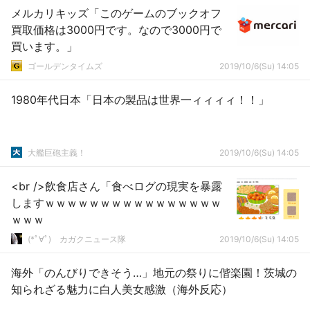
メルカリキッズ「このゲームのブックオフ
買取価格は3000円です。なので3000円で
買います。」
ゴールデンタイムズ
2019/10/6(Su) 14:05
1980年代日本「日本の製品は世界一ィィィィ！！」
大艦巨砲主義！
2019/10/6(Su) 14:05
<br />飲食店さん「食べログの現実を暴露
しますｗｗｗｗｗｗｗｗｗｗｗｗｗｗｗｗ
ｗｗｗ
(*ﾟ∀ﾟ)ゞカガクニュース隊
2019/10/6(Su) 14:05
海外「のんびりできそう…」地元の祭りに偕楽園！茨城の
知られざる魅力に白人美女感激（海外反応）