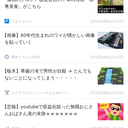
粤美食」がこちら
くまニュース
2019/10/6(Su) 14:00
【画像】80年代生まれのワイが懐かしい画像
を貼っていく
事件ファイル24時
2019/10/6(Su) 14:00
【栃木】華厳の滝で男性が自殺 → とんでも
ないことになってしまう・・・・・
エクサワロス | ニュースまとめサイト
2019/10/6(Su) 14:00
【悲報】youtubeで収益化狙った無職おじさ
んおばさん達の末路ｗｗｗｗｗｗｗ