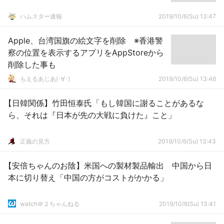
ハムスター速報
2019/10/6(Su) 13:47
Apple、台湾国旗の絵文字を削除 ※香港警
察の位置を表示するアプリをAppStoreから
削除した事も
もえるあじあ(･∀･)
2019/10/6(Su) 13:46
【日韓関係】竹田恒泰氏「もし韓国に謝ることがあるな
ら、それは『日本が先の大戦に負けた』こと」
正義の見方
2019/10/6(Su) 13:43
【安倍ちゃんのお陰】米国への製材製品輸出 中国から日
本に切り替え「中国の方がコストがかかる」
watch＠２ちゃんねる
2019/10/6(Su) 13:41