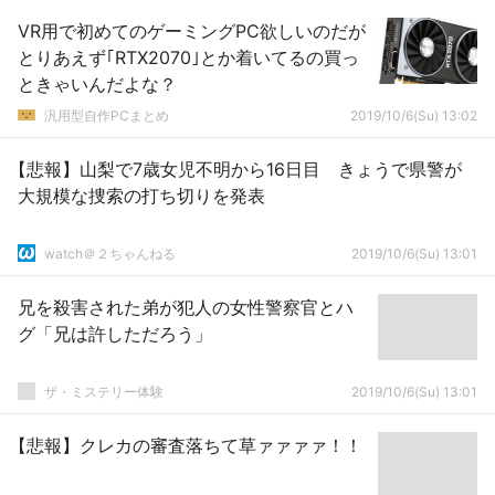
VR用で初めてのゲーミングPC欲しいのだが
とりあえず｢RTX2070｣とか着いてるの買っ
ときゃいんだよな？
汎用型自作PCまとめ
2019/10/6(Su) 13:02
【悲報】山梨で7歳女児不明から16日目 きょうで県警が
大規模な捜索の打ち切りを発表
watch＠２ちゃんねる
2019/10/6(Su) 13:01
兄を殺害された弟が犯人の女性警察官とハ
グ「兄は許しただろう」
ザ・ミステリー体験
2019/10/6(Su) 13:01
【悲報】クレカの審査落ちて草ァァァァ！！