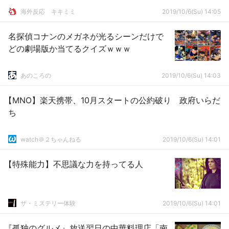
­海外反応 キキミミ
2019/10/6(Su) 14:05
名探偵コナンのメガネが光るシーンだけで
どの劇場版か当てるクイズｗｗｗ
あのころの
2019/10/6(Su) 14:03
【MNO】楽天携帯、10月スタートの公約破り 政府いらだ
ち
watch＠２ちゃんねる
2019/10/6(Su) 14:01
【特殊能力】不思議な力を持ってる人
ザ・ミステリー体験
2019/10/6(Su) 14:01
『孤独のグルメ』放送翌日の中華料理店「南