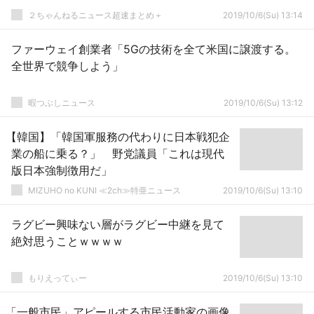
２ちゃんねるニュース超速まとめ＋
2019/10/6(Su) 13:14
ファーウェイ創業者「5Gの技術を全て米国に譲渡する。
全世界で競争しよう」
暇つぶしニュース
2019/10/6(Su) 13:12
【韓国】「韓国軍服務の代わりに日本戦犯企
業の船に乗る？」 野党議員「これは現代
版日本強制徴用だ」
MIZUHO no KUNI ≪2ch≫特亜ニュース
2019/10/6(Su) 13:10
ラグビー興味ない層がラグビー中継を見て
絶対思うことｗｗｗｗ
もりえってぃー
2019/10/6(Su) 13:10
「一般市民」アピールする市民活動家の画像