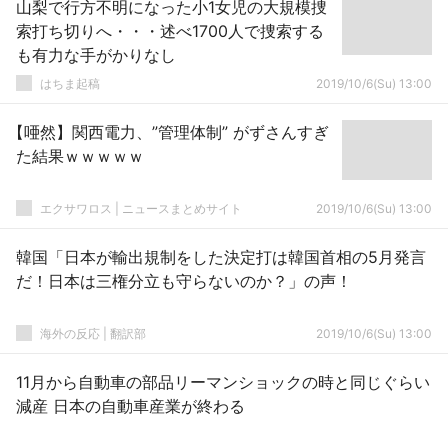
山梨で行方不明になった小1女児の大規模捜
索打ち切りへ・・・述べ1700人で捜索する
も有力な手がかりなし
はちま起稿
2019/10/6(Su) 13:00
【唖然】関西電力、”管理体制” がずさんすぎ
た結果ｗｗｗｗｗ
エクサワロス | ニュースまとめサイト
2019/10/6(Su) 13:00
韓国「日本が輸出規制をした決定打は韓国首相の5月発言
だ！日本は三権分立も守らないのか？」の声！
海外の反応 | 翻訳部
2019/10/6(Su) 13:00
11月から自動車の部品リーマンショックの時と同じぐらい
減産 日本の自動車産業が終わる