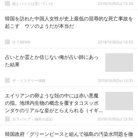
銃とバッジは置いていけ
2019/10/6(Su) 13:35
韓国を訪れた中国人女性が史上最低の屈辱的な死亡事故を
起こす ウソのようだが本当だ
U-1 NEWS
2019/10/6(Su) 13:32
占いとか霊とか信じない俺が占い師にあっ
た結果
ザ・ミステリー体験
2019/10/6(Su) 13:31
エイリアンの卵ような殻の中には赤い悪魔
の指。地球内生物の概念を覆すタコスッポ
ンダケのリアルな姿がとらえられる（イギ
リス）
カラパイア - 海外の反応
2019/10/6(Su) 13:30
韓国政府「グリーンピースと組んで福島の汚染水問題を徹