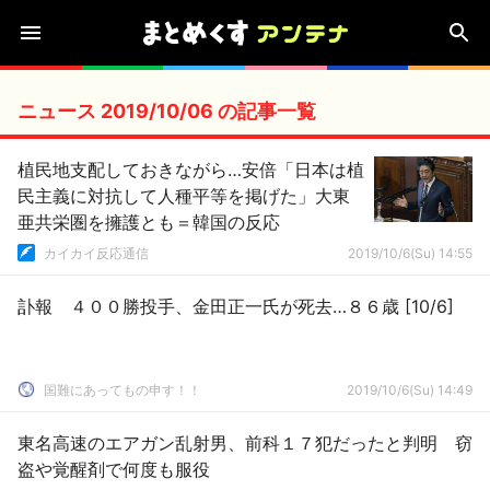
ニュース 2019/10/06 の記事一覧
植民地支配しておきながら…安倍「日本は植
民主義に対抗して人種平等を掲げた」大東
亜共栄圏を擁護とも＝韓国の反応
カイカイ反応通信
2019/10/6(Su) 14:55
訃報 ４００勝投手、金田正一氏が死去…８６歳 [10/6]
国難にあってもの申す！！
2019/10/6(Su) 14:49
東名高速のエアガン乱射男、前科１７犯だったと判明 窃
盗や覚醒剤で何度も服役