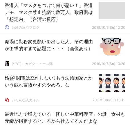
香港人「マスクをつけて何が悪い！」香港
デモ、マスク禁止抗議で数万人、政府側は
「想定内」（台湾の反応）
台湾の反応ブログ
2019/10/6(Su) 13:20
職場に勤務変更願いを出した人、その理由
が衝撃的すぎて話題に・・・（画像あり）
(*ﾟ∀ﾟ)ゞカガクニュース隊
2019/10/6(Su) 13:20
検察｢関電は立件しない｣もう法治国家とか
いう戯れ言抜かすのやめろ、な
いろんな人ガイル
2019/10/6(Su) 13:19
最近地方で増えている「怪しい中華料理店」の謎 | 食材も
元締が指定するところから仕入てるんだよな