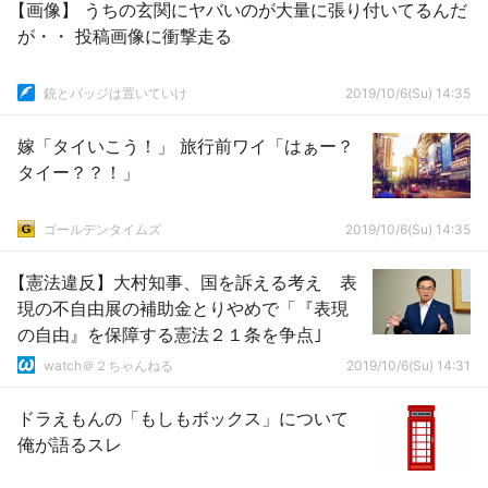
【画像】 うちの玄関にヤバいのが大量に張り付いてるんだ
が・・ 投稿画像に衝撃走る
銃とバッジは置いていけ
2019/10/6(Su) 14:35
嫁「タイいこう！」 旅行前ワイ「はぁー？
タイー？？！」
ゴールデンタイムズ
2019/10/6(Su) 14:35
【憲法違反】大村知事、国を訴える考え 表
現の不自由展の補助金とりやめで「『表現
の自由』を保障する憲法２１条を争点｣
watch＠２ちゃんねる
2019/10/6(Su) 14:31
ドラえもんの「もしもボックス」について
俺が語るスレ