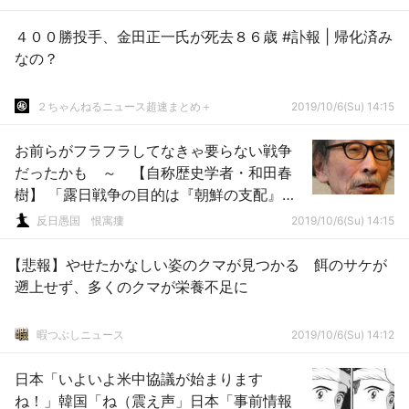
４００勝投手、金田正一氏が死去８６歳 #訃報 | 帰化済み
なの？
２ちゃんねるニュース超速まとめ＋
2019/10/6(Su) 14:15
お前らがフラフラしてなきゃ要らない戦争
だったかも ～ 【自称歴史学者・和田春
樹】 「露日戦争の目的は『朝鮮の支配』だ
った」
反日愚国 恨寓瘻
2019/10/6(Su) 14:15
【悲報】やせたかなしい姿のクマが見つかる 餌のサケが
遡上せず、多くのクマが栄養不足に
暇つぶしニュース
2019/10/6(Su) 14:12
日本「いよいよ米中協議が始まります
ね！」韓国「ね（震え声」日本「事前情報