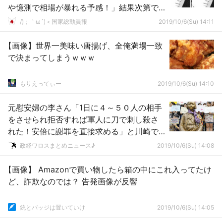
や憶測で相場が暴れる予感！」結果次第で
暴落→
/)；｀ω´)＜国家総動員報
2019/10/6(Su) 14:11
【画像】世界一美味い唐揚げ、全俺満場一致
で決まってしまうｗｗｗ
もりえってぃー
2019/10/6(Su) 14:10
元慰安婦の李さん「1日に４～５０人の相手
をさせられ拒否すれば軍人に刀で刺し殺さ
れた！安倍に謝罪を直接求める」と川崎で
証言
政経ワロスまとめニュース♪
2019/10/6(Su) 14:08
【画像】 Amazonで買い物したら箱の中にこれ入ってたけ
ど、詐欺なのでは？ 告発画像が反響
銃とバッジは置いていけ
2019/10/6(Su) 14:05