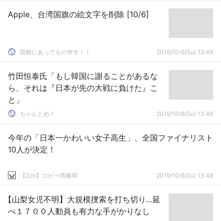
Apple、台湾国旗の絵文字を削除 [10/6]
国難にあってもの申す！！
2019/10/6(Su) 13:49
竹田恒泰氏「もし韓国に謝ることがあるな
ら、それは『日本が先の大戦に負けた』こ
と」
ちゃんとめ！
2019/10/6(Su) 13:48
今年の「日本一かわいい女子高生」、全国ファイナリスト
10人が決定！
【2ch】コピペ情報局
2019/10/6(Su) 13:48
【山梨女児不明】大規模捜索を打ち切り…延
べ１７００人動員も有力な手がかりなし