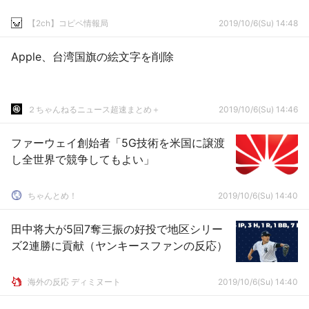
【2ch】コピペ情報局
2019/10/6(Su) 14:48
Apple、台湾国旗の絵文字を削除
２ちゃんねるニュース超速まとめ＋
2019/10/6(Su) 14:46
ファーウェイ創始者「5G技術を米国に譲渡
し全世界で競争してもよい」
ちゃんとめ！
2019/10/6(Su) 14:40
田中将大が5回7奪三振の好投で地区シリー
ズ2連勝に貢献（ヤンキースファンの反応）
海外の反応 ディミヌート
2019/10/6(Su) 14:40