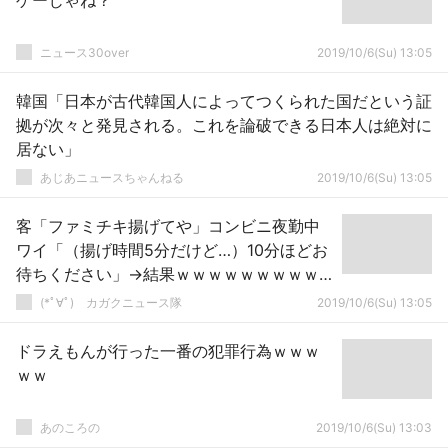
ゲーじゃね？
ニュース30over
2019/10/6(Su) 13:05
韓国「日本が古代韓国人によってつくられた国だという証
拠が次々と発見される。これを論破できる日本人は絶対に
居ない」
あじあニュースちゃんねる
2019/10/6(Su) 13:05
客「ファミチキ揚げてや」コンビニ夜勤中
ワイ「（揚げ時間5分だけど…）10分ほどお
待ちください」→結果ｗｗｗｗｗｗｗｗｗ
ｗｗｗｗｗｗｗｗ
(*ﾟ∀ﾟ)ゞカガクニュース隊
2019/10/6(Su) 13:05
ドラえもんが行った一番の犯罪行為ｗｗｗ
ｗｗ
あのころの
2019/10/6(Su) 13:03