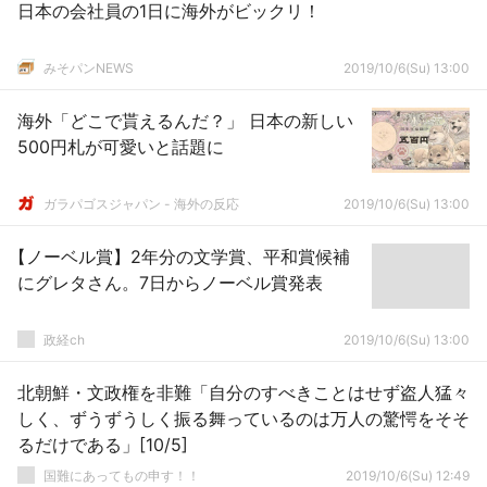
日本の会社員の1日に海外がビックリ！
みそパンNEWS
2019/10/6(Su) 13:00
海外「どこで貰えるんだ？」 日本の新しい
500円札が可愛いと話題に
ガラパゴスジャパン - 海外の反応
2019/10/6(Su) 13:00
【ノーベル賞】2年分の文学賞、平和賞候補
にグレタさん。7日からノーベル賞発表
政経ch
2019/10/6(Su) 13:00
北朝鮮・文政権を非難「自分のすべきことはせず盗人猛々
しく、ずうずうしく振る舞っているのは万人の驚愕をそそ
るだけである」[10/5]
国難にあってもの申す！！
2019/10/6(Su) 12:49