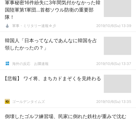
軍事秘密16件紛失に3年間気付かなかった韓
国陸軍第1軍団…首都ソウル防衛の重要部
隊！
軍事・ミリタリー速報☆彡
2019/10/6(Su) 13:39
韓国人「日本ってなんであんなに韓国を占
領したかったの？」
海外の反応 お隣速報
2019/10/6(Su) 13:37
【悲報】 ワイ将、まちカドまぞくを見終わる
ゴールデンタイムズ
2019/10/6(Su) 13:35
倒壊したゴルフ練習場、民家に倒れた鉄柱が重みで沈む