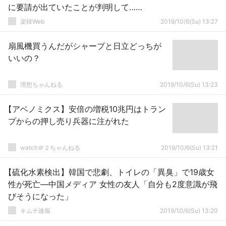
に要請が出ていたことが判明して……
楽韓Web
2019/10/6(Su) 13:27
扇風機買うんだがシャープと日立どっちが
いいの？
理想ちゃんねる
2019/10/6(Su) 13:23
【アベノミクス】安倍の増税10兆円はトラン
プからの押し売り兵器に注がれた
watch＠２ちゃんねる
2019/10/6(Su) 13:21
【硫化水素検出】韓国で悲劇、トイレの「異臭」で19歳女
性が死亡―中国メディア 女性の友人「自分も2度意識が飛
びそうになった」
キムチ速報
2019/10/6(Su) 13:20