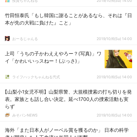
投資ちゃんねる
2019/10/6(Su) 14:00
竹田恒泰氏「もし韓国に謝ることがあるなら、それは『日
本が先の大戦に負けた』こと」
おーるじゃんる
2019/10/6(Su) 14:00
上司「うちの子かわええやろー？(写真)」ワ
イ「かわいいっスねー！(ぶっさ)」
ライフハックちゃんねる弐式
2019/10/6(Su) 14:00
【山梨小1女児不明】山梨県警、大規模捜索の打ち切りを発
表。家族とも話し合い決定。延べ1700人の捜索活動も実
らず
みそパンNEWS
2019/10/6(Su) 14:00
海外「また日本人がノーベル賞を獲るのか」 日本の科学