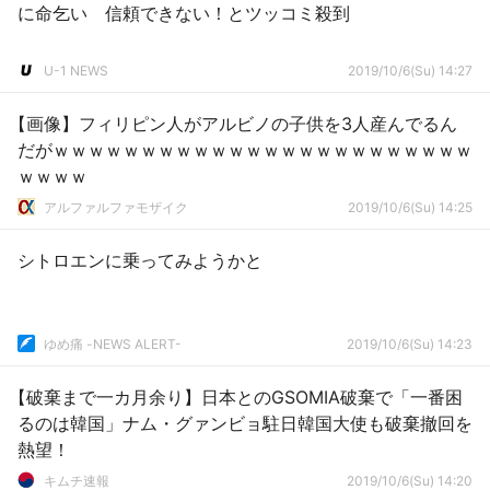
に命乞い 信頼できない！とツッコミ殺到
U-1 NEWS
2019/10/6(Su) 14:27
【画像】フィリピン人がアルビノの子供を3人産んでるん
だがｗｗｗｗｗｗｗｗｗｗｗｗｗｗｗｗｗｗｗｗｗｗｗｗ
ｗｗｗｗ
アルファルファモザイク
2019/10/6(Su) 14:25
シトロエンに乗ってみようかと
ゆめ痛 -NEWS ALERT-
2019/10/6(Su) 14:23
【破棄まで一カ月余り】日本とのGSOMIA破棄で「一番困
るのは韓国」ナム・グァンビョ駐日韓国大使も破棄撤回を
熱望！
キムチ速報
2019/10/6(Su) 14:20