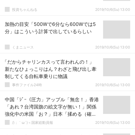
投資ちゃんねる
2019/10/6(Su) 13:00
加熱の目安「500Wで6分なら600Wでは5
分」はこういう計算で出しているらしい
くまニュース
2019/10/6(Su) 13:00
「だからチャリンカスって言われんの！」
新たなひょっこりはん？わざと飛び出し牽
制してくる自転車乗りに物議
事件ファイル24時
2019/10/6(Su) 13:00
中国「ｼﾞｰ（圧力」アップル「無念！」香港
「あれ？台湾国旗の絵文字が無い！」関係
強化中の米国「お？」日本「揉める（確
信」→
/)；｀ω´)＜国家総動員報
2019/10/6(Su) 13:00