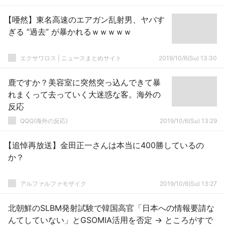
【唖然】東名高速のエアガン乱射男、ヤバす
ぎる ”過去” が暴かれるｗｗｗｗｗ
エクサワロス | ニュースまとめサイト
2019/10/6(Su) 13:30
鹿ですか？美容室に突然突っ込んできて暴
れまくって去っていく大迷惑な客。海外の
反応
QQQ(海外の反応)
2019/10/6(Su) 13:29
【追悼再放送】金田正一さんは本当に400勝しているの
か？
アルファルファモザイク
2019/10/6(Su) 13:27
北朝鮮のSLBM発射試験で韓国高官「日本への情報要請な
んてしていない」とGSOMIA活用を否定 → ところがすで