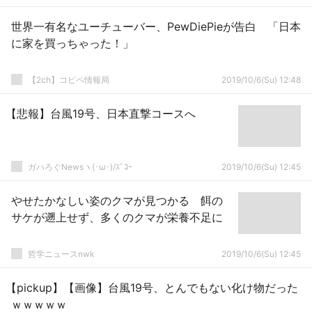
世界一有名なユーチューバー、PewDiePieが告白 「日本
に家を買っちゃった！」
【2ch】コピペ情報局
2019/10/6(Su) 12:48
【悲報】台風19号、日本直撃コースへ
ガハろぐNewsヽ(･ω･)/ｽﾞｺｰ
2019/10/6(Su) 12:45
やせたかなしい姿のクマが見つかる 餌の
サケが遡上せず、多くのクマが栄養不足に
哲学ニュースnwk
2019/10/6(Su) 12:45
【pickup】【画像】台風19号、とんでもない化け物だった
ｗｗｗｗｗ