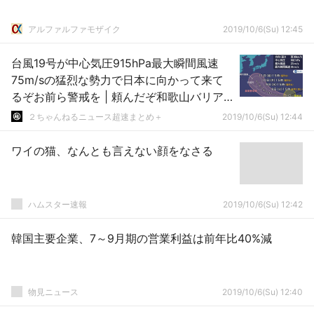
アルファルファモザイク
2019/10/6(Su) 12:45
台風19号が中心気圧915hPa最大瞬間風速
75m/sの猛烈な勢力で日本に向かって来て
るぞお前ら警戒を | 頼んだぞ和歌山バリア |
風速1キロ
２ちゃんねるニュース超速まとめ＋
2019/10/6(Su) 12:44
ワイの猫、なんとも言えない顔をなさる
ハムスター速報
2019/10/6(Su) 12:42
韓国主要企業、7～9月期の営業利益は前年比40%減
物見ニュース
2019/10/6(Su) 12:40