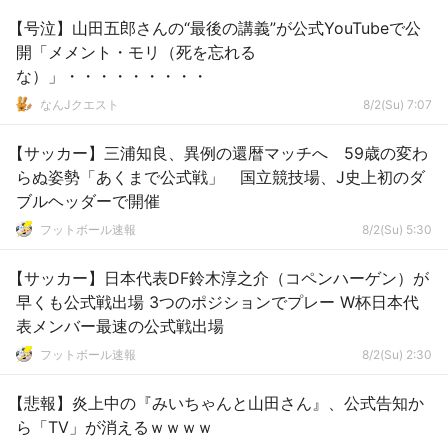
【号泣】山田五郎さんの“最後の講義”が公式YouTubeで公
開「メメント・モリ（死を忘れる
な）」・・・・・・・・・
なんJクエスト
8/2(Su) 7:07
【サッカー】三浦知良、異例の還暦マッチへ 59歳の変わ
らぬ姿勢「あくまで公式戦」 国立競技場、J史上初のダ
ブルヘッダーで開催
フットボール速報
8/2(Su) 5:30
【サッカー】日本代表DF鈴木淳之介（コペンハーゲン）が
早くも公式戦出場 3つのポジションでプレー W杯日本代
表メンバー最速の公式戦出場
フットボール速報
8/2(Su) 2:30
【悲報】炎上中の『みいちゃんと山田さん』、公式告知か
ら「TV」が消えるｗｗｗｗ