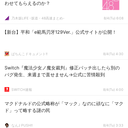
わせてもらえるのか？
乃木坂LIFE -坂道・48高速まとめ-
8/4(Tu) 6:08
【新台】平和「e範馬刃牙129Ver.」公式サイトが公開！
ぱちんこドキュメント!!
8/4(Tu) 4:30
Switch『魔法少女ノ魔女裁判』修正パッチ出したら別の
バグ発生、来週まで直せません→公式に苦情殺到
SWITCH速報
8/4(Tu) 4:00
マクドナルドの公式略称が「マック」なのに頑なに「マク
ド」って略する謎の民
なんJ PUSH!!
8/4(Tu) 3:33