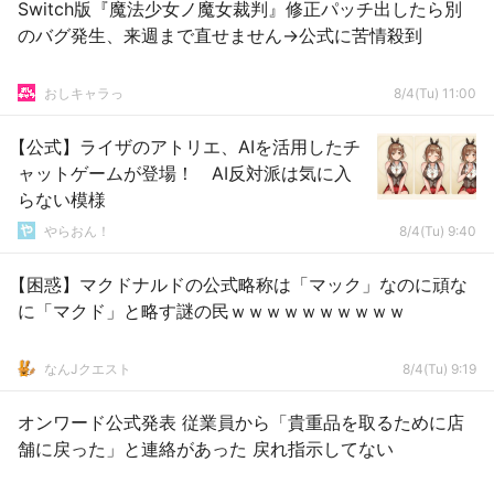
Switch版『魔法少女ノ魔女裁判』修正パッチ出したら別
のバグ発生、来週まで直せません→公式に苦情殺到
おしキャラっ
8/4(Tu) 11:00
【公式】ライザのアトリエ、AIを活用したチ
ャットゲームが登場！ AI反対派は気に入
らない模様
やらおん！
8/4(Tu) 9:40
【困惑】マクドナルドの公式略称は「マック」なのに頑な
に「マクド」と略す謎の民ｗｗｗｗｗｗｗｗｗｗ
なんJクエスト
8/4(Tu) 9:19
オンワード公式発表 従業員から「貴重品を取るために店
舗に戻った」と連絡があった 戻れ指示してない