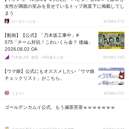
女性が満面の笑みを見せているトップ画直下に掲載してし
まう
おーるじゃんる
8/3(Mo) 3:10
【動画】【公式】「乃木坂工事中」#
575「チーム対抗！これいくら金？ 後編」
2026.08.02 OA
乃木坂LIFE -坂道・48高速まとめ-
8/3(Mo) 3:05
【ウマ娘】公式にもオススメしたい「ウマ娘
チェックリスト」がこちら。
うまろぐ
8/3(Mo) 2:01
ゴールデンカムイ公式、もう滅茶苦茶ｗｗｗｗｗｗｗ