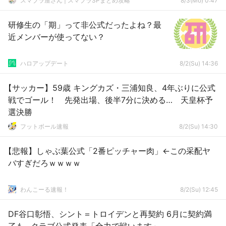
スマブラ屋さん | スマブラSPまとめ攻略
8/3(Mo) 0:47
研修生の「期」って非公式だったよね？最
近メンバーが使ってない？
ハロアップデート
8/2(Su) 14:36
【サッカー】59歳 キングカズ・三浦知良、4年ぶりに公式
戦でゴール！ 先発出場、後半7分に決める… 天皇杯予
選決勝
フットボール速報
8/2(Su) 14:30
【悲報】しゃぶ葉公式「2番ピッチャー肉」←この采配ヤ
バすぎだろｗｗｗｗ
わんこーる速報！
8/2(Su) 12:45
DF谷口彰悟、シント＝トロイデンと再契約 6月に契約満