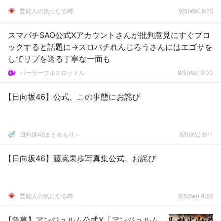
芸能人の気になる噂
8/5(We) 9:25
スマパチSAO公式Xアカウントさんが批判意見にすぐブロ
ックすると話題に→スロパチれんじろうさんにはエゴサを
してリプを送る丁寧な一面も
パーラーフルスロットル
8/5(We) 9:00
【日向坂46】公式、この事態にお詫び
日向坂46まとめもり～
8/5(We) 6:11
【日向坂46】藤嶌果歩写真集公式、お詫び
芸能人の気になる噂
8/5(We) 4:52
【急募】アンジュルム公式X「アンジュルム