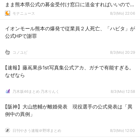
まま熊本県公式の募金受付け窓口に送金すればいいので
は？」
モナニュース
8/3(Mo) 22:06
イオンモール熊本の爆発で従業員２人死亡、「ハビタ」が
公式HPで謝罪
コノユビ
8/3(Mo) 20:29
【速報】藤嶌果歩1st写真集公式アカ、ガチで有能すぎる。
なぜなら
乃木坂46まとめ 乃木りんく
8/3(Mo) 12:58
【阪神】大山悠輔が離婚発表 現役選手の公式発表は「異
例中の異例」
日刊やきう速報＠野球まとめ
8/3(Mo) 12:00