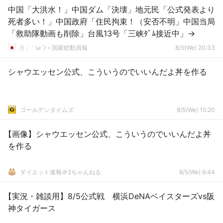
中国「大洪水！」中国ダム「決壊」地元民「公式発表より
死者多い！」中国政府「住民拘束！（安否不明」中国当局
「救助隊動画も削除」台風13号「三峡ﾀﾞﾑ接近中」→
/)；｀ω´)＜国家総動員報
8/5(We) 20:33
シャウエッセン公式、こういうのでいいんだよ丼を作る
ゴールデンタイムズ
8/5(We) 15:20
【画像】シャウエッセン公式、こういうのでいいんだよ丼
を作る
ダイエット速報＠2ちゃんねる
8/5(We) 9:44
【実況・雑談用】8/5公式戦 横浜DeNAベイスターズvs阪
神タイガース