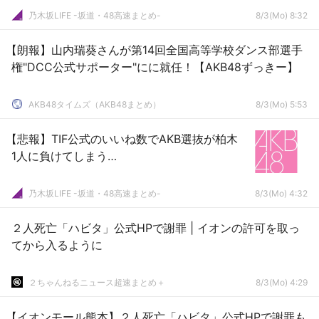
乃木坂LIFE -坂道・48高速まとめ-
8/3(Mo) 8:32
【朗報】山内瑞葵さんが第14回全国高等学校ダンス部選手
権"DCC公式サポーター"にに就任！【AKB48ずっきー】
AKB48タイムズ（AKB48まとめ）
8/3(Mo) 5:53
【悲報】TIF公式のいいね数でAKB選抜が柏木
1人に負けてしまう…
乃木坂LIFE -坂道・48高速まとめ-
8/3(Mo) 4:32
２人死亡「ハビタ」公式HPで謝罪 | イオンの許可を取っ
てから入るように
２ちゃんねるニュース超速まとめ＋
8/3(Mo) 4:29
【イオンモール熊本】２人死亡「ハビタ」公式HPで謝罪も