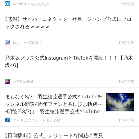
watch＠２ちゃんねる
6時間前
【悲報】サイバーコネクトツー社長、ジャンプ公式にブロ
ックされるｗｗｗｗ
わんこーる速報！
10時間前
乃木坂グッズ公式InstagramとTikTokを開設！！！【乃木
坂46】
坂道G情報通
13時間前
まもなく8/7！羽生結弦選手公式YouTubeチ
ャンネル開設4周年ファンと共に歩む軌跡--
-明後日8/7は、羽生結弦選手公式YouTube
チャンネル開設4周年という記念すべき日で
フィギュアスケートまとめ零
14時間前
す！これまで素晴らしい演技やメッセージ
を届けてくれたチャンネルに感謝の気持ち
【日向坂46】公式、デリケートな問題に言及