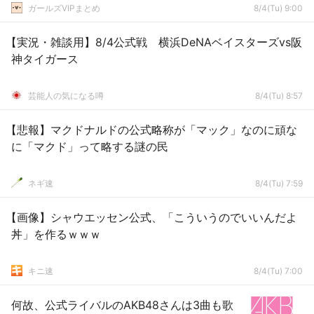
ガールズVIPまとめ
8/4(Tu) 9:00
【実況・雑談用】8/4公式戦 横浜DeNAベイスターズvs阪
神タイガース
芸能人の気になる噂
8/4(Tu) 8:57
【悲報】マクドナルドの公式略称が「マック」なのに頑な
に「マクド」って略する謎の民
ネギ速
8/4(Tu) 7:59
【画像】シャウエッセン公式、「こういうのでいいんだよ
丼」を作るｗｗｗ
キニ速
8/4(Tu) 7:00
何故、公式ライバルのAKB48さんは3曲も歌