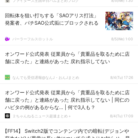
ファイターズ王国＠日ハムまとめブログ
8/5(We) 1:30
回転体を狙い打ちする「SAOアリス打法」
発案者、パチSAO公式垢にブロックされる
パーラーフルスロットル
8/5(We) 1:00
オンワード公式発表 従業員から「貴重品を取るために店
舗に戻った」と連絡があった 戻れ指示してない
なんでも受信遅報@なんJ・おんJまとめ
8/4(Tu) 17:26
オンワード公式発表 従業員から「貴重品を取るために店
舗に戻った」と連絡があった 戻れ指示してない | 同仁の
ハビタの例があるからな… | 何で3人も？
２ちゃんねるニュース超速まとめ＋
8/4(Tu) 17:09
【FF14】 Switch2版でコンテンツ内での暗転(デジョンや