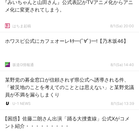
『みいちゃんと山田さん』公式表記がTVアニメ化からアニ
メ化に変更されてしまう。
はちま起稿
8/1(Sa) 20:00
ホワスピ公式にカフェオーレｷﾀ━(ﾟ∀ﾟ)━!【乃木坂46】
坂道G情報通
8/1(Sa) 14:40
某野党の募金窓口が信頼されず県公式へ誘導される件、
「被災地のことを考えてのこととは思えない」と某野党議
員が不満を漏らしまくり
U-1 NEWS
8/1(Sa) 13:39
【困惑】佐藤二朗さん出演「踊る大捜査線」公式Xがコメ
ント紹介・・・・・・・・・