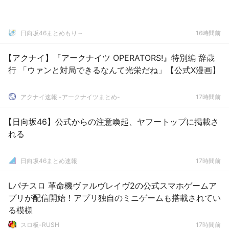
を込めて、一緒にお祝いしませんか？
日向坂46まとめもり～
16時間前
【アクナイ】『アークナイツ OPERATORS!』特別編 辞歳
行 「ウァンと対局できるなんて光栄だね」【公式X漫画】
アクナイ速報 -アークナイツまとめ-
17時間前
【日向坂46】公式からの注意喚起、ヤフートップに掲載さ
れる
日向坂46まとめ速報
17時間前
Lパチスロ 革命機ヴァルヴレイヴ2の公式スマホゲームア
プリが配信開始！アプリ独自のミニゲームも搭載されてい
る模様
スロ板-RUSH
17時間前