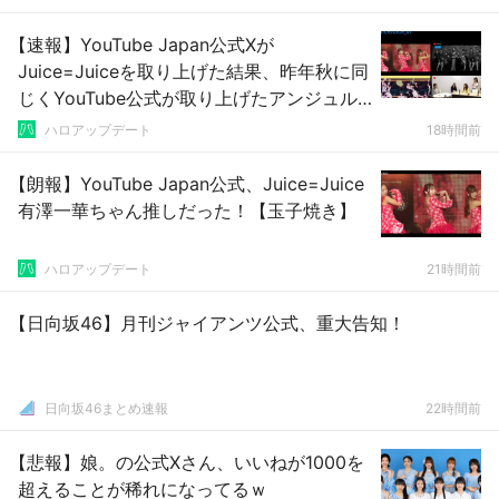
【速報】YouTube Japan公式Xが
Juice=Juiceを取り上げた結果、昨年秋に同
じくYouTube公式が取り上げたアンジュル
ムの数値を即ぶち抜く
ハロアップデート
18時間前
【朗報】YouTube Japan公式、Juice=Juice
有澤一華ちゃん推しだった！【玉子焼き】
ハロアップデート
21時間前
【日向坂46】月刊ジャイアンツ公式、重大告知！
日向坂46まとめ速報
22時間前
【悲報】娘。の公式Xさん、いいねが1000を
超えることが稀れになってるｗ