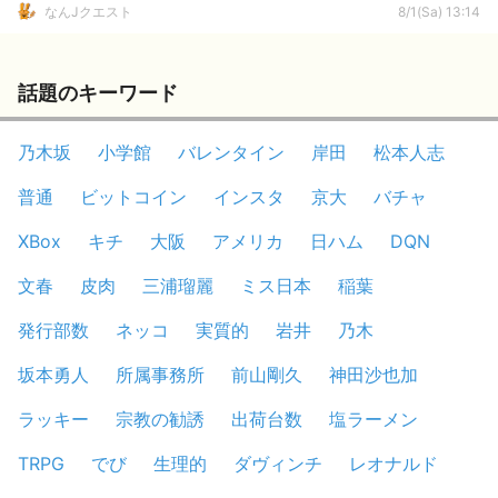
なんJクエスト
8/1(Sa) 13:14
話題のキーワード
乃木坂
小学館
バレンタイン
岸田
松本人志
普通
ビットコイン
インスタ
京大
バチャ
XBox
キチ
大阪
アメリカ
日ハム
DQN
文春
皮肉
三浦瑠麗
ミス日本
稲葉
発行部数
ネッコ
実質的
岩井
乃木
坂本勇人
所属事務所
前山剛久
神田沙也加
ラッキー
宗教の勧誘
出荷台数
塩ラーメン
TRPG
でび
生理的
ダヴィンチ
レオナルド