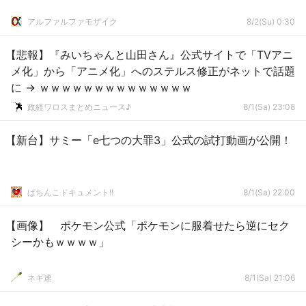
アルファルファモザイク
8/2(Su) 0:30
【悲報】『みいちゃんと山田さん』公式サイトで「TVアニ
メ化」から「アニメ化」へのステルス修正がネットで話題
に → ｗｗｗｗｗｗｗｗｗｗｗｗｗｗ
政経ワロスまとめニュース♪
8/1(Sa) 23:08
【新台】サミー「e七つの大罪3」公式の試打動画が公開！
ぱちんこドキュメント!!
8/1(Sa) 22:00
【画像】 ポケモン公式「ポケモンに服着せたら逆にセク
シーかもｗｗｗｗ」
ネギ速
8/1(Sa) 21:06