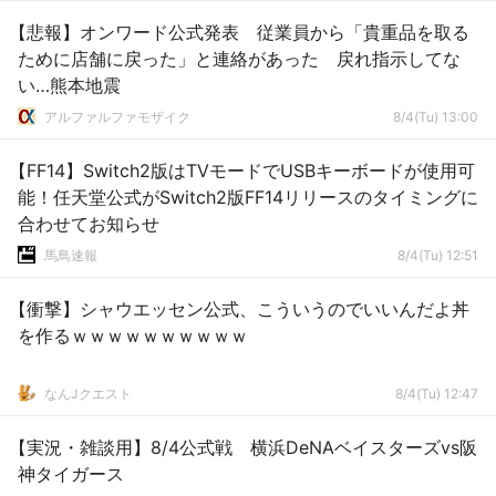
【悲報】オンワード公式発表 従業員から「貴重品を取る
ために店舗に戻った」と連絡があった 戻れ指示してな
い…熊本地震
アルファルファモザイク
8/4(Tu) 13:00
【FF14】Switch2版はTVモードでUSBキーボードが使用可
能！任天堂公式がSwitch2版FF14リリースのタイミングに
合わせてお知らせ
馬鳥速報
8/4(Tu) 12:51
【衝撃】シャウエッセン公式、こういうのでいいんだよ丼
を作るｗｗｗｗｗｗｗｗｗｗ
なんJクエスト
8/4(Tu) 12:47
【実況・雑談用】8/4公式戦 横浜DeNAベイスターズvs阪
神タイガース