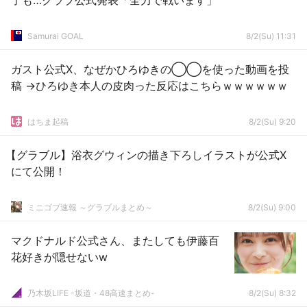
了も…クラブ公式発表「全力で戦います」
Samurai GOAL
8/2(Su) 11:31
ガスト公式X、なぜかひろゆきの◯◯を使った動画を投
稿 →ひろゆき本人の皮肉った反応はこちらｗｗｗｗｗｗ
はちま起稿
8/2(Su) 9:20
【グラブル】浴衣グウィンの描き下ろしイラストが公式X
にて公開！
ミニゴブ速報 ～グラブルまとめ～
8/2(Su) 9:00
マクドナルド公式さん、またしても伊藤百
花好きが隠せないw
乃木坂LIFE -坂道・48高速まとめ-
8/2(Su) 8:32