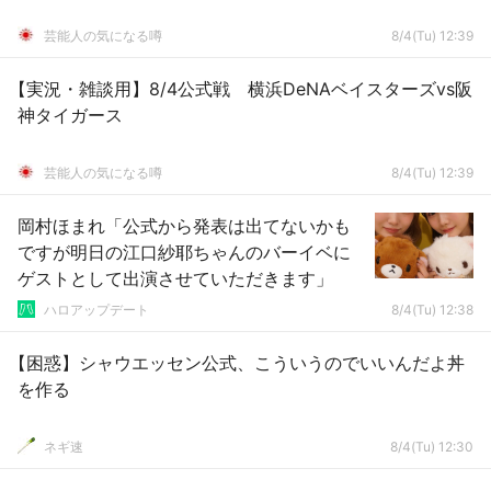
芸能人の気になる噂
8/4(Tu) 12:39
【実況・雑談用】8/4公式戦 横浜DeNAベイスターズvs阪
神タイガース
芸能人の気になる噂
8/4(Tu) 12:39
岡村ほまれ「公式から発表は出てないかも
ですが明日の江口紗耶ちゃんのバーイベに
ゲストとして出演させていただきます」
ハロアップデート
8/4(Tu) 12:38
【困惑】シャウエッセン公式、こういうのでいいんだよ丼
を作る
ネギ速
8/4(Tu) 12:30