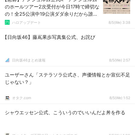
のホールツアー2次受付が今日17時で締切な
の！全25公演中19公演ダダ余りだから誰か
来て！」
ハロアップデート
8/5(We) 3:38
【日向坂46】藤嶌果歩写真集公式、お詫び
日向坂46まとめ速報
8/5(We) 2:57
ユーザーさん「ステラソラ公式さ、声優情報とか宣伝不足
じゃない？」
オタク.com
8/5(We) 1:52
シャウエッセン公式、こういうのでいいんだよ丼を作る