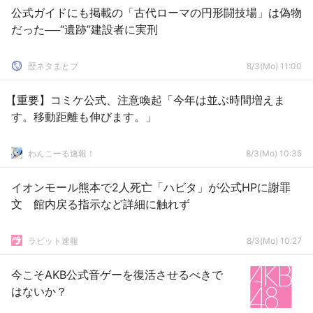
公式ガイドにも掲載の「古代ローマの円形闘技場」は偽物
だった──“遺跡”建設者に実刑
歴ネタまとブ
8/3(Mo) 11:00
【重要】コミケ公式、注意喚起「今年は並ぶ時間増えま
す。移動距離も伸びます。」
わんこーる速報！
8/3(Mo) 10:35
イオンモール熊本で2人死亡「ハビタ」が公式HPに謝罪
文 館内戻る指示など詳細に触れず
ラビット速報
8/3(Mo) 10:27
今こそAKB公式音ゲーを復活させるべきで
はないか？