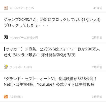
ガールズVIPまとめ
41分前
ジャンプX公式さん、絶対にブロックしてはいけない人を
ブロックしてしまう・・・
オレ的ゲーム速報＠刃
2時間前
【サッカー】J1鹿島、公式SNS総フォロワー数が296万人
超えでJクラブ最多に 海外発信強化が結実
フットボール速報
2時間前
『グランド・セフト・オートVI』長編映像が8/28公開！
Netflixは午前4時、YouTubeと公式サイトは午前10時
PS4速報！
3時間前