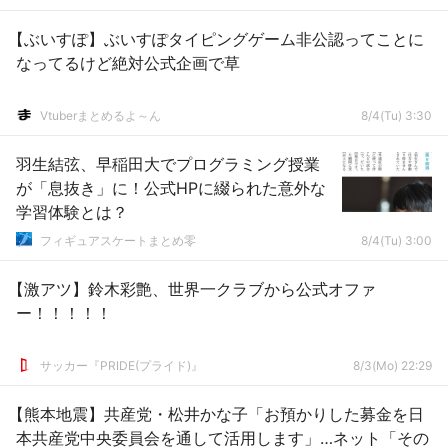
【ぶいすぽ】ぶいすぽタイピングゲーム非公認ってことに
なってるけど絶対公式企画で草
Vtuberまとめるよ～ん
8/4(Tu) 3:30
羽生結弦、早稲田大でプログラミング授業
が「息抜き」に！公式HPに綴られた意外な
学習体験とは？
フィギュアスケートまとめ零
8/4(Tu) 3:00
【激アツ】鈴木彩艶、世界一クラブから公式オファ
ー！！！！！
サッカー『PRIDE(プライド)』
8/3(Mo) 22:29
【熊本地震】共産党・松井かな子「お預かりした募金を日
本共産党中央委員会を通して活用します」…ネット「その